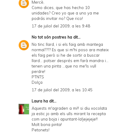
Mercè,
Como dices, que has hecho 10
unidades? Creo yo que a uno ya me
podrás invitar no? Que rico!
17 de juliol del 2009, a les 9:48
No tot són postres
ha dit...
No tinc llard, i si els faig amb mantega
normal???? Es que si m'hi poso ara mateix
els faig però si he de sortir a buscar
llard... potser després em farà mandra i...
tenen una pinta ...que no me'ls vull
perdre!
PTNTS
Dolça
17 de juliol del 2009, a les 10:45
Laura
ha dit...
Aquests m'agraden a mi!! si diu xocolata
ja estic jo amb els ulls mirant la recepta
com una boja i apuntant-la!jejejeje!!
Molt bona pinta!
Petonets!