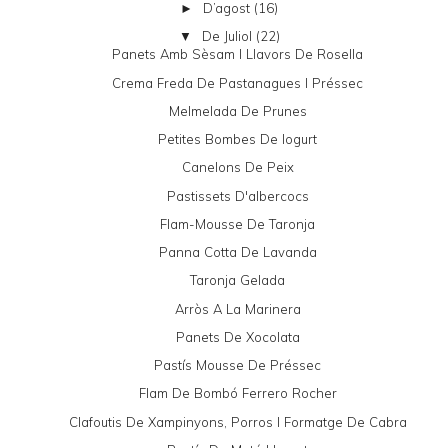
D’agost
(16)
►
De Juliol
(22)
▼
Panets Amb Sèsam I Llavors De Rosella
Crema Freda De Pastanagues I Préssec
Melmelada De Prunes
Petites Bombes De Iogurt
Canelons De Peix
Pastissets D'albercocs
Flam-Mousse De Taronja
Panna Cotta De Lavanda
Taronja Gelada
Arròs A La Marinera
Panets De Xocolata
Pastís Mousse De Préssec
Flam De Bombó Ferrero Rocher
Clafoutis De Xampinyons, Porros I Formatge De Cabra