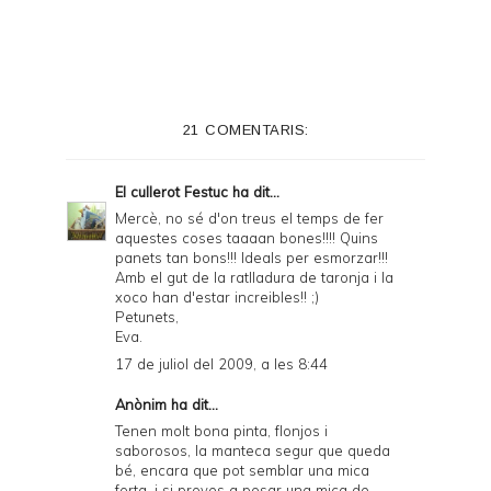
21 COMENTARIS:
El cullerot Festuc
ha dit...
Mercè, no sé d'on treus el temps de fer
aquestes coses taaaan bones!!!! Quins
panets tan bons!!! Ideals per esmorzar!!!
Amb el gut de la ratlladura de taronja i la
xoco han d'estar increibles!! ;)
Petunets,
Eva.
17 de juliol del 2009, a les 8:44
Anònim ha dit...
Tenen molt bona pinta, flonjos i
saborosos, la manteca segur que queda
bé, encara que pot semblar una mica
forta, i si proves a posar una mica de