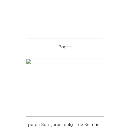
a
n
d
P
D
Bagels
F
pa de Sant Jordi i dolços de Setman...