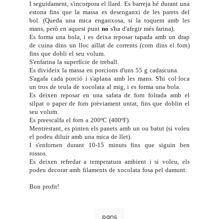
I seguidament, s'incorpora el llard. Es barreja bé durant una
estona fins que la massa es desenganxi de les parets del
bol. (Queda una mica enganxosa, si la toquem amb les
mans, però en aquest punt
no
s'ha d'afegir més farina).
Es forma una bola, i es deixa reposar tapada amb un drap
de cuina dins un lloc aïllat de corrents (com dins el forn)
fins que dobli el seu volum.
S'enfarina la superfície de treball.
Es divideix la massa en porcions d'uns 55 g cadascuna.
S'agafa cada porció i s'aplana amb les mans. S'hi col·loca
un tros de teula de xocolata al mig, i es forma una bola.
Es deixen reposar en una safata de forn folrada amb el
silpat o paper de forn prèviament untat, fins que doblin el
seu volum.
Es preescalfa el forn a 200ºC (400ºF).
Mentrestant, es pinten els panets amb un ou batut (si voleu
el podeu diluir amb una mica de llet).
I s'enfornen durant 10-15 minuts fins que siguin ben
rossos.
Es deixen refredar a temperatura ambient i si voleu, els
podeu decorar amb filaments de xocolata fosa pel damunt.
Bon profit!
pans