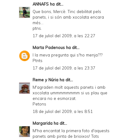
ANNAFS
ha dit...
Que bons, Mercè. Tinc debilitat pels
panets, i si són amb xocolata encara
més...
ptns.
17 de juliol del 2009, a les 22:27
Marta Padenous
ha dit...
I la meva pregunta qui s'ho menja???
Ptnts
17 de juliol del 2009, a les 23:37
Reme y Núria
ha dit...
M'agraden molt aquests panets i amb
xocolata ummmmmmmm si us plau que
encara no e esmorzat.
Petons
18 de juliol del 2009, a les 8:51
Margarida
ha dit...
M'ha encantat la primera foto d'aquests
panets amb pinta de brioixos! Tots