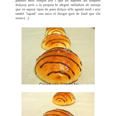
panetes molt flonjos (tot i que no superen als
floquets
dolços
), però a la propera hi afegiré ratlladura de taronja
que en aquest tipus de pans dolços m'hi agrada molt i així
també "taparà" una mica el lleuger gust de llard que s'hi
notava. ;)