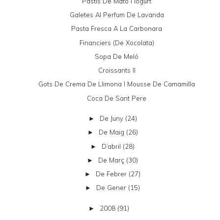
Pastís De Mató I Iogurt
Galetes Al Perfum De Lavanda
Pasta Fresca A La Carbonara
Financiers (de Xocolata)
Sopa De Meló
Croissants II
Gots De Crema De Llimona I Mousse De Camamilla
Coca De Sant Pere
De Juny
(24)
►
De Maig
(26)
►
D’abril
(28)
►
De Març
(30)
►
De Febrer
(27)
►
De Gener
(15)
►
2008
(91)
►