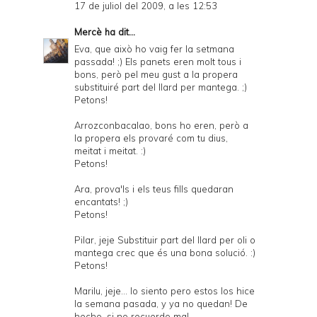
17 de juliol del 2009, a les 12:53
Mercè
ha dit...
Eva, que això ho vaig fer la setmana
passada! ;) Els panets eren molt tous i
bons, però pel meu gust a la propera
substituiré part del llard per mantega. ;)
Petons!
Arrozconbacalao, bons ho eren, però a
la propera els provaré com tu dius,
meitat i meitat. :)
Petons!
Ara, prova'ls i els teus fills quedaran
encantats! ;)
Petons!
Pilar, jeje Substituir part del llard per oli o
mantega crec que és una bona solució. :)
Petons!
Marilu, jeje... lo siento pero estos los hice
la semana pasada, y ya no quedan! De
hecho, si no recuerdo mal,