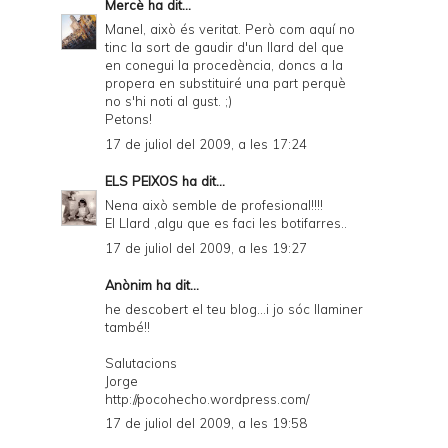
Mercè
ha dit...
Manel, això és veritat. Però com aquí no
tinc la sort de gaudir d'un llard del que
en conegui la procedència, doncs a la
propera en substituiré una part perquè
no s'hi noti al gust. ;)
Petons!
17 de juliol del 2009, a les 17:24
ELS PEIXOS
ha dit...
Nena això semble de profesional!!!!
El Llard ,algu que es faci les botifarres..
17 de juliol del 2009, a les 19:27
Anònim ha dit...
he descobert el teu blog...i jo sóc llaminer
també!!
Salutacions
Jorge
http://pocohecho.wordpress.com/
17 de juliol del 2009, a les 19:58