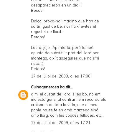
desaparecieron en un día! ;)
Besos!
Dolça, prova-ho! Imagino que han de
sortir igual de bé, no? I així evites el
regustet de llard.
Petons!
Laura, jeje...Apunta-la, però també
apunta de substituir part del llard per
mantega, així t'assegures que no s'hi
nota. ;)
Petons!
17 de juliol del 2009, a les 17:00
Cuinagenerosa
ha dit...
a mi el gustet de llard, si és bo, no em
molesta gens, al contrari, em recorda els
croisants de tota la vida, que al meu
poble no es feien amb mantega sinó
amb llarg, com les coques fullades, etc.
17 de juliol del 2009, a les 17:21