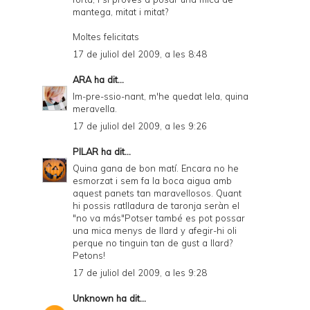
mantega, mitat i mitat?
Moltes felicitats
17 de juliol del 2009, a les 8:48
ARA
ha dit...
Im-pre-ssio-nant, m'he quedat lela, quina
meravella.
17 de juliol del 2009, a les 9:26
PILAR
ha dit...
Quina gana de bon matí. Encara no he
esmorzat i sem fa la boca aigua amb
aquest panets tan maravellosos. Quant
hi possis ratlladura de taronja seràn el
"no va más"Potser també es pot possar
una mica menys de llard y afegir-hi oli
perque no tinguin tan de gust a llard?
Petons!
17 de juliol del 2009, a les 9:28
Unknown
ha dit...