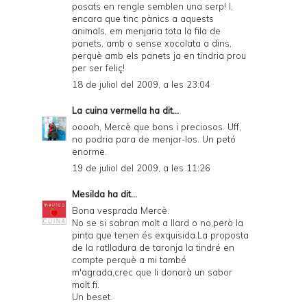
posats en rengle semblen una serp! I,
encara que tinc pànics a aquests
animals, em menjaria tota la fila de
panets, amb o sense xocolata a dins,
perquè amb els panets ja en tindria prou
per ser feliç!
18 de juliol del 2009, a les 23:04
La cuina vermella
ha dit...
ooooh, Mercè que bons i preciosos. Uff,
no podria para de menjar-los. Un petó
enorme.
19 de juliol del 2009, a les 11:26
Mesilda
ha dit...
Bona vesprada Mercè.
No se si sabran molt a llard o no,però la
pinta que tenen és exquisida.La proposta
de la ratlladura de taronja la tindré en
compte perquè a mi també
m'agrada,crec que li donarà un sabor
molt fi.
Un beset.