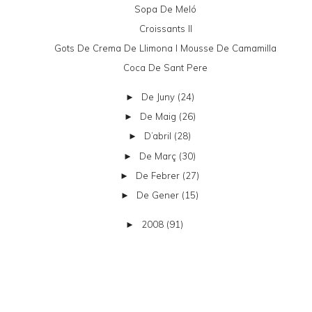
Sopa De Meló
Croissants II
Gots De Crema De Llimona I Mousse De Camamilla
Coca De Sant Pere
De Juny
(24)
►
De Maig
(26)
►
D’abril
(28)
►
De Març
(30)
►
De Febrer
(27)
►
De Gener
(15)
►
2008
(91)
►