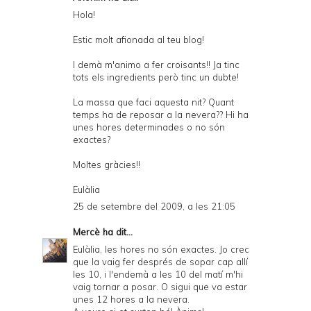
Hola!
Estic molt afionada al teu blog!
I demà m'animo a fer croisants!! Ja tinc
tots els ingredients però tinc un dubte!
La massa que faci aquesta nit? Quant
temps ha de reposar a la nevera?? Hi ha
unes hores determinades o no són
exactes?
Moltes gràcies!!
Eulàlia
25 de setembre del 2009, a les 21:05
Mercè
ha dit...
Eulàlia, les hores no són exactes. Jo crec
que la vaig fer després de sopar cap allí
les 10, i l'endemà a les 10 del matí m'hi
vaig tornar a posar. O sigui que va estar
unes 12 hores a la nevera.