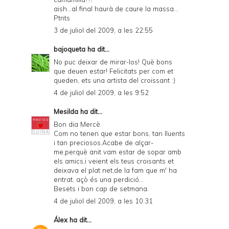
aish...al final haurà de caure la massa...
Ptnts
3 de juliol del 2009, a les 22:55
bajoqueta
ha dit...
No puc deixar de mirar-los! Què bons
que deuen estar! Felicitats per com et
queden, ets una artista del croissant :)
4 de juliol del 2009, a les 9:52
Mesilda
ha dit...
Bon dia Mercè.
Com no tenen que estar bons, tan lluents
i tan preciosos.Acabe de alçar-
me,perquè anit vam estar de sopar amb
els amics,i veient els teus croisants et
deixava el plat net,de la fam que m' ha
entrat, açò és una perdició...
Besets i bon cap de setmana.
4 de juliol del 2009, a les 10:31
Álex
ha dit...