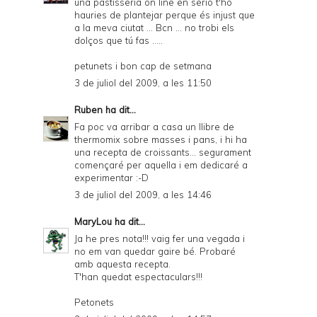
una pastisseria on line en serio t'ho
i
hauries de plantejar perque és injust que
e
a la meva ciutat ... Bcn ... no trobi els
dolços que tú fas .....
n
petunets i bon cap de setmana
d
3 de juliol del 2009, a les 11:50
l
Ruben
ha dit...
y
Fa poc va arribar a casa un llibre de
a
thermomix sobre masses i pans, i hi ha
una recepta de croissants... segurament
n
començaré per aquella i em dedicaré a
d
experimentar :-D
3 de juliol del 2009, a les 14:46
P
D
MaryLou
ha dit...
Ja he pres nota!!! vaig fer una vegada i
F
no em van quedar gaire bé. Probaré
amb aquesta recepta.
T'han quedat espectaculars!!!
Petonets