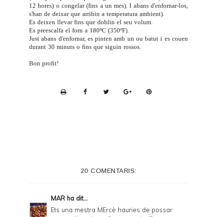
12 hores) o congelar (fins a un mes). I abans d'enfornar-los,
s'han de deixar que arribin a temperatura ambient).
Es deixen llevar fins que doblin el seu volum.
Es preescalfa el forn a 180ºC (350ºF).
Just abans d'enfornar, es pinten amb un ou batut i es couen
durant 30 minuts o fins que siguin rossos.
Bon profit!
P
r
i
n
t
e
20 COMENTARIS:
r
F
MAR
ha dit...
r
Ets una mestra MErcè hauries de possar