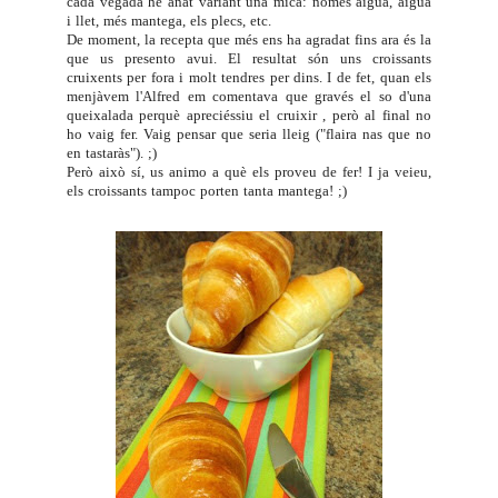
cada vegada he anat variant una mica: només aigua, aigua
i llet, més mantega, els plecs, etc.
De moment, la recepta que més ens ha agradat fins ara és la
que us presento avui. El resultat són uns croissants
cruixents per fora i molt tendres per dins. I de fet, quan els
menjàvem l'Alfred em comentava que gravés el so d'una
queixalada perquè apreciéssiu el cruixir , però al final no
ho vaig fer. Vaig pensar que seria lleig ("flaira nas que no
en tastaràs"). ;)
Però això sí, us animo a què els proveu de fer! I ja veieu,
els croissants tampoc porten tanta mantega! ;)