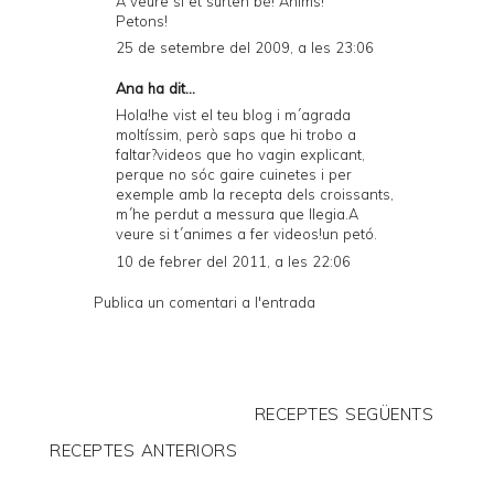
A veure si et surten bé! Ànims!
Petons!
25 de setembre del 2009, a les 23:06
Ana ha dit...
Hola!he vist el teu blog i m´agrada
moltíssim, però saps que hi trobo a
faltar?videos que ho vagin explicant,
perque no sóc gaire cuinetes i per
exemple amb la recepta dels croissants,
m´he perdut a messura que llegia.A
veure si t´animes a fer videos!un petó.
10 de febrer del 2011, a les 22:06
Publica un comentari a l'entrada
RECEPTES SEGÜENTS
RECEPTES ANTERIORS