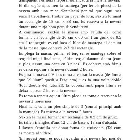
transparent i es deixa reposar durant tota la nit a la nevera.
El dia següent, es treu la mantega (per fer els plecs) de la
nevera amb una mica d'antelació per tal que sigui més
senzill treballar-la. I sobre un paper de forn, s'extén formant
un rectangle de 18 cm x 38 cm. Es reserva a la nevera
durant una mitja hora perquè s'endureixi.
A continuació, s'extèn la massa amb l'ajuda del corró
formant un rectangle de 20 cm x 60 cm i un gruix de 0.5
cm. I tot seguit, es col·loca el bloc de mantega al damunt
de la massa (que cobreixi 2/3 del rectangle.
Es plega la massa, primer el terç sense mantega sobre el
terç del mig i finalment, l'últim terç al damunt de tot (com
si pleguéssim una carta en 3 plecs). Es cobreix amb film i
es deixa reposar a la nevera durant 2 hores.
Es gira la massa 90º i es torna a estirar la massa (de forma
que "el llom" quedi a l'esquerra) i es fa una volta doble
(tour double del
tutorial
). Es cobreix amb paper film i es
deixa reposar 2 hores a la nevera.
Es torna a repetir aquest últim plec i es torna a reservar a la
nevera 2 hores més.
Finalment, es fa un plec simple de 3 (com al principi amb
la mantega). Es reserva a la nevera 2 hores.
S'extén la massa formant un rectangle de 0.5 cm de gruix.
Es tallen triangles d'uns 12 cm de base x 18 cm d'alçada.
I llavors s'enrotlla per donar forma als croissants. (Tal com
es mostra al
vídeo
).
(En aquest punt, es poden guardar a la nevera (no més de