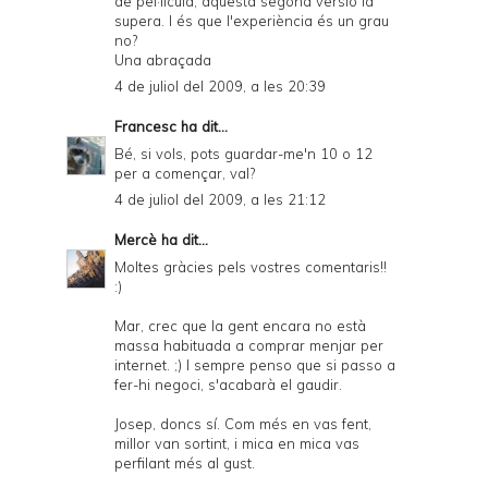
de pel·lícula, aquesta segona versió la
supera. I és que l'experiència és un grau
no?
Una abraçada
4 de juliol del 2009, a les 20:39
Francesc
ha dit...
Bé, si vols, pots guardar-me'n 10 o 12
per a començar, val?
4 de juliol del 2009, a les 21:12
Mercè
ha dit...
Moltes gràcies pels vostres comentaris!!
:)
Mar, crec que la gent encara no està
massa habituada a comprar menjar per
internet. ;) I sempre penso que si passo a
fer-hi negoci, s'acabarà el gaudir.
Josep, doncs sí. Com més en vas fent,
millor van sortint, i mica en mica vas
perfilant més al gust.