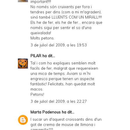
important!!!!
No només són cruixents per fora i
tendres per dins (com a mi m'agraden),
sinó també LLUENTS COM UN MIRALL!!!!
Els he de fer, els he de fer... encara que
només sigui per sentir el so d'una
queixalada!
Molts petons.
3 de juliol del 2009, a les 19:53
PILAR
ha dit...
Tal i com ho expliques semblen molt
facils de fer, malgrat que requereixen
una mica de temps. Aviam si m´hi
engresco perque tenen un aspecte
fantàstic! Felicitats, han quedat molt
macos.
Petons!
3 de juliol del 2009, a les 22:27
Marta Padenous
ha dit...
I sucar un d'aquest croissants dins d'un
got de crema de mouse de llimona i
camamilla???