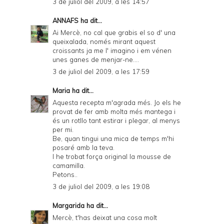
3 de juliol del 2009, a les 14:57
ANNAFS
ha dit...
Ai Mercè, no cal que grabis el so d' una
queixalada, només mirant aquest
croissants ja me l' imagino i em vénen
unes ganes de menjar-ne....
3 de juliol del 2009, a les 17:59
Maria
ha dit...
Aquesta recepta m'agrada més. Jo els he
provat de fer amb molta més mantega i
és un rotllo tant estirar i plegar, al menys
per mi.
Be, quan tingui una mica de temps m'hi
posaré amb la teva.
I he trobat força original la mousse de
camamilla.
Petons..
3 de juliol del 2009, a les 19:08
Margarida
ha dit...
Mercè, t'has deixat una cosa molt