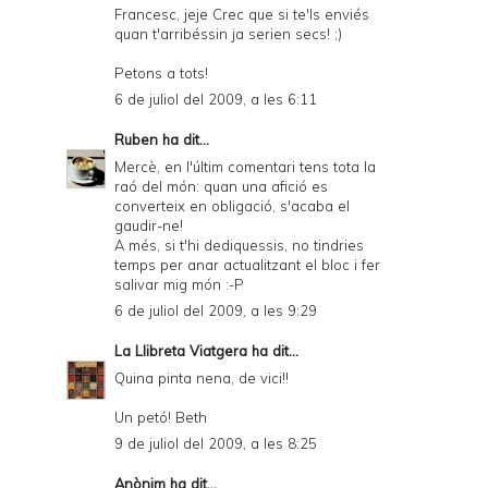
Francesc, jeje Crec que si te'ls enviés
quan t'arribéssin ja serien secs! ;)
Petons a tots!
6 de juliol del 2009, a les 6:11
Ruben
ha dit...
Mercè, en l'últim comentari tens tota la
raó del món: quan una afició es
converteix en obligació, s'acaba el
gaudir-ne!
A més, si t'hi dediquessis, no tindries
temps per anar actualitzant el bloc i fer
salivar mig món :-P
6 de juliol del 2009, a les 9:29
La Llibreta Viatgera
ha dit...
Quina pinta nena, de vici!!
Un petó! Beth
9 de juliol del 2009, a les 8:25
Anònim ha dit...