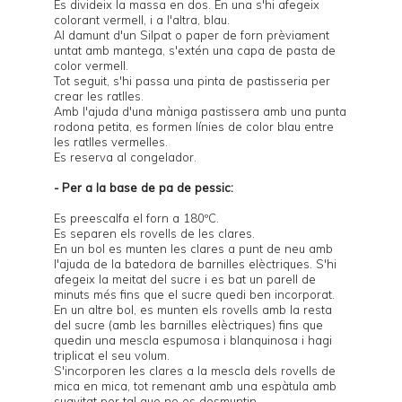
Es divideix la massa en dos. En una s'hi afegeix
colorant vermell, i a l'altra, blau.
Al damunt d'un Silpat o paper de forn prèviament
untat amb mantega, s'extén una capa de pasta de
color vermell.
Tot seguit, s'hi passa una pinta de pastisseria per
crear les ratlles.
Amb l'ajuda d'una màniga pastissera amb una punta
rodona petita, es formen línies de color blau entre
les ratlles vermelles.
Es reserva al congelador.
- Per a la base de pa de pessic:
Es preescalfa el forn a 180ºC.
Es separen els rovells de les clares.
En un bol es munten les clares a punt de neu amb
l'ajuda de la batedora de barnilles elèctriques. S'hi
afegeix la meitat del sucre i es bat un parell de
minuts més fins que el sucre quedi ben incorporat.
En un altre bol, es munten els rovells amb la resta
del sucre (amb les barnilles elèctriques) fins que
quedin una mescla espumosa i blanquinosa i hagi
triplicat el seu volum.
S'incorporen les clares a la mescla dels rovells de
mica en mica, tot remenant amb una espàtula amb
suavitat per tal que no es desmuntin.