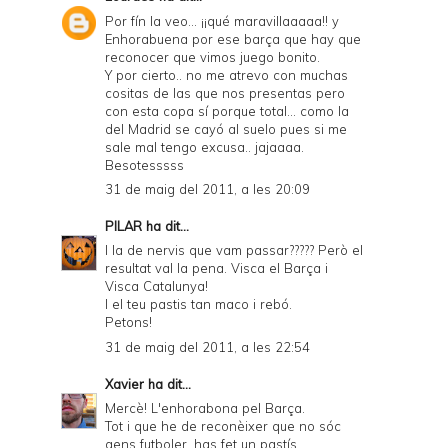
Por fín la veo... ¡¡qué maravillaaaaa!! y
Enhorabuena por ese barça que hay que
reconocer que vimos juego bonito.
Y por cierto.. no me atrevo con muchas
cositas de las que nos presentas pero
con esta copa sí porque total... como la
del Madrid se cayó al suelo pues si me
sale mal tengo excusa.. jajaaaa.
Besotesssss
31 de maig del 2011, a les 20:09
PILAR
ha dit...
I la de nervis que vam passar????? Però el
resultat val la pena. Visca el Barça i
Visca Catalunya!
I el teu pastis tan maco i rebó.
Petons!
31 de maig del 2011, a les 22:54
Xavier
ha dit...
Mercè! L'enhorabona pel Barça.
Tot i que he de reconèixer que no sóc
gens futboler, has fet un pastís