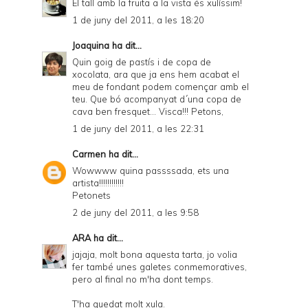
El tall amb la fruita a la vista és xulíssim!
1 de juny del 2011, a les 18:20
Joaquina
ha dit...
Quin goig de pastís i de copa de
xocolata, ara que ja ens hem acabat el
meu de fondant podem començar amb el
teu. Que bó acompanyat d´una copa de
cava ben fresquet... Visca!!! Petons,
1 de juny del 2011, a les 22:31
Carmen
ha dit...
Wowwww quina passssada, ets una
artista!!!!!!!!!!!!
Petonets
2 de juny del 2011, a les 9:58
ARA
ha dit...
jajaja, molt bona aquesta tarta, jo volia
fer també unes galetes conmemoratives,
pero al final no m'ha dont temps.
T'ha quedat molt xula.