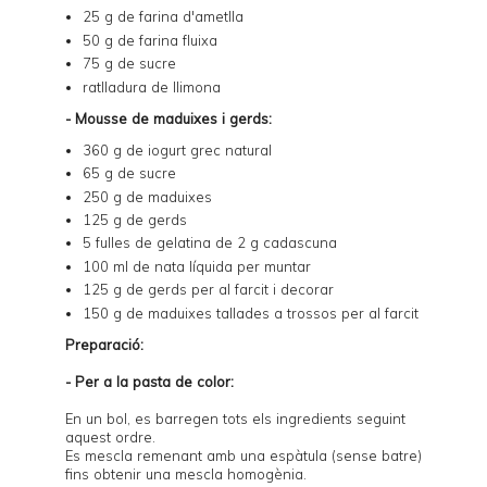
25 g de farina d'ametlla
50 g de farina fluixa
75 g de sucre
ratlladura de llimona
- Mousse de maduixes i gerds:
360 g de iogurt grec natural
65 g de sucre
250 g de maduixes
125 g de gerds
5 fulles de gelatina de 2 g cadascuna
100 ml de nata líquida per muntar
125 g de gerds per al farcit i decorar
150 g de maduixes tallades a trossos per al farcit
Preparació:
- Per a la pasta de color:
En un bol, es barregen tots els ingredients seguint
aquest ordre.
Es mescla remenant amb una espàtula (sense batre)
fins obtenir una mescla homogènia.