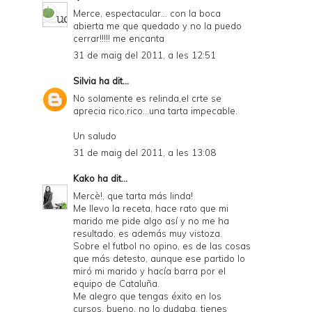
Merce, espectacular... con la boca
abierta me que quedado y no la puedo
cerrar!!!!! me encanta
31 de maig del 2011, a les 12:51
Silvia
ha dit...
No solamente es relinda,el crte se
aprecia rico,rico...una tarta impecable.
Un saludo
31 de maig del 2011, a les 13:08
Kako
ha dit...
Mercè!, que tarta más linda!
Me llevo la receta, hace rato que mi
marido me pide algo así y no me ha
resultado, es además muy vistoza.
Sobre el futbol no opino, es de las cosas
que más detesto, aunque ese partido lo
miró mi marido y hacía barra por el
equipo de Cataluña.
Me alegro que tengas éxito en los
cursos, bueno, no lo dudaba, tienes