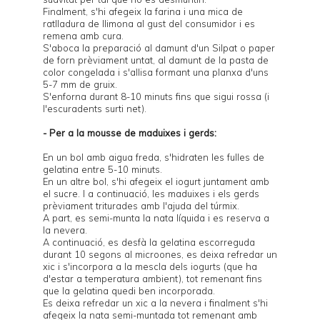
Finalment, s'hi afegeix la farina i una mica de
ratlladura de llimona al gust del consumidor i es
remena amb cura.
S'aboca la preparació al damunt d'un Silpat o paper
de forn prèviament untat, al damunt de la pasta de
color congelada i s'allisa formant una planxa d'uns
5-7 mm de gruix.
S'enforna durant 8-10 minuts fins que sigui rossa (i
l'escuradents surti net).
- Per a la mousse de maduixes i gerds:
En un bol amb aigua freda, s'hidraten les fulles de
gelatina entre 5-10 minuts.
En un altre bol, s'hi afegeix el iogurt juntament amb
el sucre. I a continuació, les maduixes i els gerds
prèviament triturades amb l'ajuda del túrmix.
A part, es semi-munta la nata líquida i es reserva a
la nevera.
A continuació, es desfà la gelatina escorreguda
durant 10 segons al microones, es deixa refredar un
xic i s'incorpora a la mescla dels iogurts (que ha
d'estar a temperatura ambient), tot remenant fins
que la gelatina quedi ben incorporada.
Es deixa refredar un xic a la nevera i finalment s'hi
afegeix la nata semi-muntada tot remenant amb