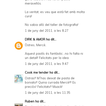
meravellós.
La veritat, es veu que està fet amb molta
cura!
No sabia allò del taller de fotografia!
1 de juny del 2011, a les 8:27
DIRK & AMOR
ha dit...
Òstres, Mercè,
Aquest pastís és fantàstic...no hi falta ni
un detall! Felicitats per la idea.
1 de juny del 2011, a les 9:47
Cook me tender
ha dit...
Ostras!! M´has deixat de pasta de
boniato!! Quina currada Mercè!!! Es
preciòs! Felicitats!! Muack!
1 de juny del 2011, a les 11:35
Ruben
ha dit...