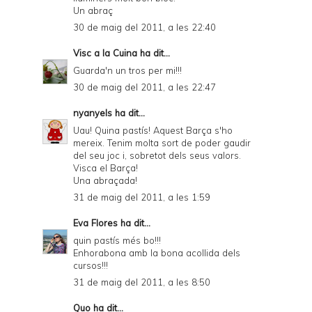
Un abraç
30 de maig del 2011, a les 22:40
Visc a la Cuina
ha dit...
Guarda'n un tros per mi!!!
30 de maig del 2011, a les 22:47
nyanyels
ha dit...
Uau! Quina pastís! Aquest Barça s'ho
mereix. Tenim molta sort de poder gaudir
del seu joc i, sobretot dels seus valors.
Visca el Barça!
Una abraçada!
31 de maig del 2011, a les 1:59
Eva Flores
ha dit...
quin pastís més bo!!!
Enhorabona amb la bona acollida dels
cursos!!!
31 de maig del 2011, a les 8:50
Quo
ha dit...