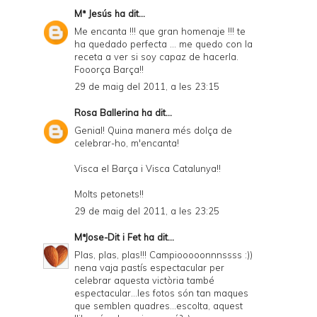
Mª Jesús
ha dit...
Me encanta !!! que gran homenaje !!! te
ha quedado perfecta ... me quedo con la
receta a ver si soy capaz de hacerla.
Fooorça Barça!!
29 de maig del 2011, a les 23:15
Rosa Ballerina
ha dit...
Genial! Quina manera més dolça de
celebrar-ho, m'encanta!
Visca el Barça i Visca Catalunya!!
Molts petonets!!
29 de maig del 2011, a les 23:25
MªJose-Dit i Fet
ha dit...
Plas, plas, plas!!! Campiooooonnnssss :))
nena vaja pastís espectacular per
celebrar aquesta victòria també
espectacular...les fotos són tan maques
que semblen quadres...escolta, aquest