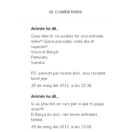
51 COMENTARIS:
Anònim ha dit...
Guau Mercè, no podies fer una entrada
millor!! Quina passada, cada dia et
superes!!
Visca el Barça!
Petonets
Sandra
PD: passa't pel nostre bloc, avui recepta
teva! jeje
29 de maig del 2011, a les 22:38
Anònim ha dit...
Si us plau fes un curs per a que hi pugui
anar!!!!!
El Barça és únic i les teves entrades
també.
29 de maig del 2011, a les 23:08