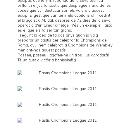
equipàs que tenim. A banda de la seva tècnica
brillant i el joc fantàstic que despleguen, una de les
coses que vull destacar són els valors d'aquest
equip. El gest que van tenir els capitans ahir cedint
el braçalet a Abidal, després de 72 dies de la seva
operació d'un tumor al fetge, n'és un exemple. I això
és el que els fa ser tan grans.
I seguint la idea de fa dos anys quan ja vaig
preparar
un pastís
per celebrar la Champions de
Roma, avui hem celebrat la Champions de Wembley
menjant-nos aquest pastís.
Passeu, passeu i agafeu-ne un tros... us agradarà!
Té un gust a victòria boníssim!! ;)