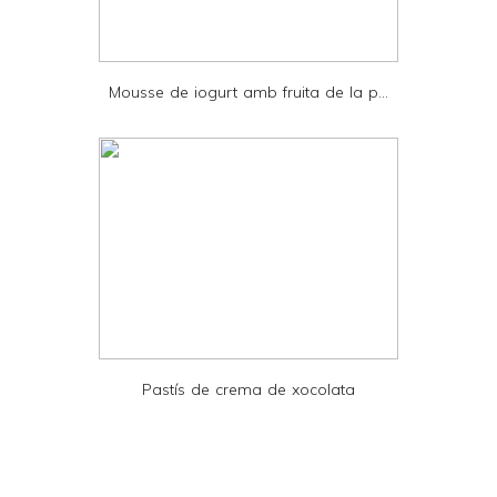
d
P
D
Mousse de iogurt amb fruita de la p...
F
Pastís de crema de xocolata