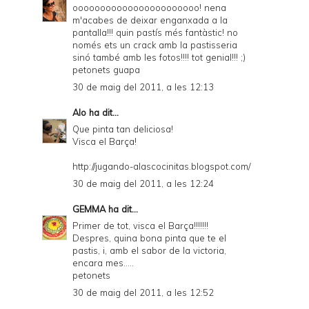
ooooooooooooooooooooooo! nena
m'acabes de deixar enganxada a la
pantalla!!! quin pastís més fantàstic! no
només ets un crack amb la pastisseria
sinó també amb les fotos!!!! tot genial!!! ;)
petonets guapa
30 de maig del 2011, a les 12:13
Alo
ha dit...
Que pinta tan deliciosa!
Visca el Barça!
http://jugando-alascocinitas.blogspot.com/
30 de maig del 2011, a les 12:24
GEMMA
ha dit...
Primer de tot, visca el Barça!!!!!!!
Despres, quina bona pinta que te el
pastis, i, amb el sabor de la victoria,
encara mes.....
petonets
30 de maig del 2011, a les 12:52