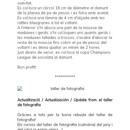
suavitat.
Es col·loca un cèrcol 18 cm de diàmetre al damunt
de la planxa de pa de pessic i es folra amb acetat.
Es col·loca una làmina de 4 cm d'alçada amb les
ratlles blaugranes a tot el voltant.
A l'interior s'hi aboca una part de la mousse de
maduixes i gerds, s'hi col·loquen uns quants gerds i
les maduixes tallades a trossos, s'acaba d'abocar la
resta de la mousse fins cobrir el pa de pessic del
voltant i es deixa quallar un mínim de 2 hores.
Just abans de servir, es col·loca la copa Champions
League de xocolata al damunt.
Bon profit!
**********
Actualització / Actualización / Update from el
taller
de fotografia
Gràcies a tots per la bona rebuda del taller de
fotografia!
Els cursos del taller de fotografia (culinària) del juny i
del juliol ja estan plens. :)