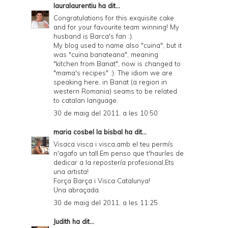
lauralaurentiu
ha dit...
Congratulations for this exquisite cake
and for your favourite team winning! My
husband is Barca's fan :).
My blog used to name also "cuina", but it
was "cuina banateana", meaning
"kitchen from Banat", now is changed to
"mama's recipes" :). The idiom we are
speaking here, in Banat (a region in
western Romania) seams to be related
to catalan language.
30 de maig del 2011, a les 10:50
maria cosbel la bisbal
ha dit...
Visaca visca i visca,amb el teu permís
n'agafo un tall.Em penso que t'hauríes de
dedicar a la repostería profesional,Ets
una artista!
Força Barça i Visca Catalunya!
Una abraçada.
30 de maig del 2011, a les 11:25
Judith
ha dit...