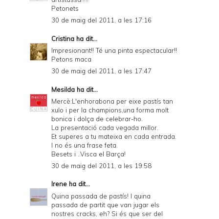
Petonets
30 de maig del 2011, a les 17:16
Cristina
ha dit...
Impresionant!! Té una pinta espectacular!!
Petons maca
30 de maig del 2011, a les 17:47
Mesilda
ha dit...
Mercè:L'enhorabona per eixe pastís tan
xulo i per la champions,una forma molt
bonica i dolça de celebrar-ho.
La presentació cada vegada millor.
Et superes a tu mateixa en cada entrada.
I no és una frase feta.
Besets i ..Visca el Barça!
30 de maig del 2011, a les 19:58
Irene
ha dit...
Quina passada de pastís! I quina
passada de partit que van jugar els
nostres cracks, eh? Si és que ser del