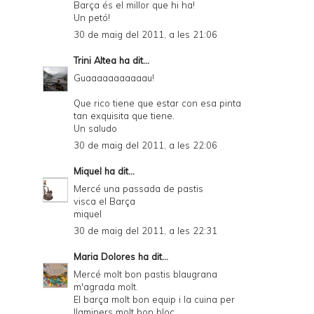
Barça és el millor que hi ha!
Un petó!
30 de maig del 2011, a les 21:06
Trini Altea
ha dit...
Guaaaaaaaaaaau!
Que rico tiene que estar con esa pinta
tan exquisita que tiene.
Un saludo
30 de maig del 2011, a les 22:06
Miquel
ha dit...
Mercé una passada de pastis
visca el Barça
miquel
30 de maig del 2011, a les 22:31
Maria Dolores
ha dit...
Mercé molt bon pastis blaugrana
m'agrada molt.
El barça molt bon equip i la cuina per
llaminers molt bon bloc.