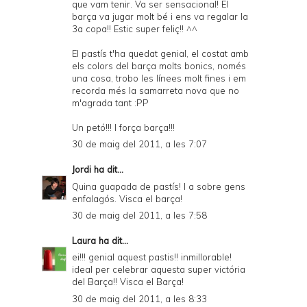
que vam tenir. Va ser sensacional! El
barça va jugar molt bé i ens va regalar la
3a copa!! Estic super feliç!! ^^
El pastís t'ha quedat genial, el costat amb
els colors del barça molts bonics, només
una cosa, trobo les línees molt fines i em
recorda més la samarreta nova que no
m'agrada tant :PP
Un petó!!! I força barça!!!
30 de maig del 2011, a les 7:07
Jordi
ha dit...
Quina guapada de pastís! I a sobre gens
enfalagós. Visca el barça!
30 de maig del 2011, a les 7:58
Laura
ha dit...
ei!!! genial aquest pastis!! inmillorable!
ideal per celebrar aquesta super victória
del Barça!! Visca el Barça!
30 de maig del 2011, a les 8:33