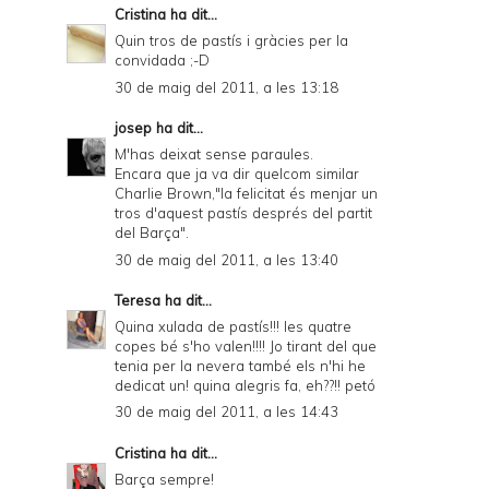
Cristina
ha dit...
Quin tros de pastís i gràcies per la
convidada ;-D
30 de maig del 2011, a les 13:18
josep
ha dit...
M'has deixat sense paraules.
Encara que ja va dir quelcom similar
Charlie Brown,"la felicitat és menjar un
tros d'aquest pastís després del partit
del Barça".
30 de maig del 2011, a les 13:40
Teresa
ha dit...
Quina xulada de pastís!!! les quatre
copes bé s'ho valen!!!! Jo tirant del que
tenia per la nevera també els n'hi he
dedicat un! quina alegris fa, eh??!! petó
30 de maig del 2011, a les 14:43
Cristina
ha dit...
Barça sempre!