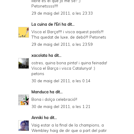
llibre és el que jo me sé? ;)
Petonetssss!!!!
29 de maig del 2011, a les 23:33
La cuina de l'Eri
ha dit...
Visca el Barça!!!! i visca aquest pastís!!!
T'ha quedat de luxe, de debó!!! Petonets
29 de maig del 2011, a les 23:59
xacolata
ha dit...
ostres, quina bona pinta! i quina feinada!
Visca el Barça i visca Catalunya! :)
petons
30 de maig del 2011, a les 0:14
Manduca
ha dit...
Bona i dolça celebració!!
30 de maig del 2011, a les 1:21
Anniki
ha dit...
Vaig estar a la final de la champions, a
Wembley haig de dir que a part del patir