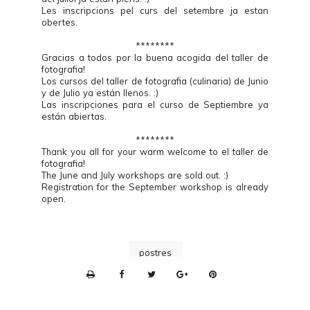
Les inscripcions pel curs del setembre ja estan
obertes.
********
Gracias a todos por la buena acogida del taller de
fotografia!
Los cursos del taller de fotografia (culinaria) de Junio
y de Julio ya están llenos. :)
Las inscripciones para el curso de Septiembre ya
están abiertas.
********
Thank you all for your warm welcome to el taller de
fotografia!
The June and July workshops are sold out. :)
Registration for the September workshop is already
open.
postres
P
r