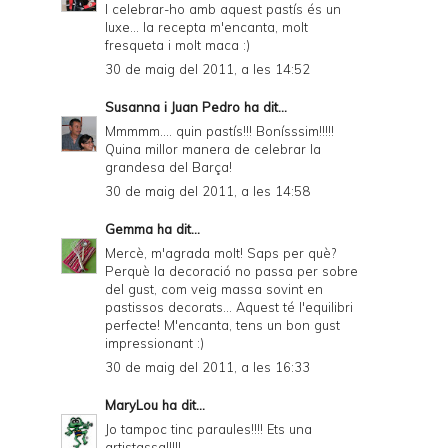
I celebrar-ho amb aquest pastís és un
luxe... la recepta m'encanta, molt
fresqueta i molt maca :)
30 de maig del 2011, a les 14:52
Susanna i Juan Pedro
ha dit...
Mmmmm.... quin pastís!!! Bonísssim!!!!!
Quina millor manera de celebrar la
grandesa del Barça!
30 de maig del 2011, a les 14:58
Gemma
ha dit...
Mercè, m'agrada molt! Saps per què?
Perquè la decoració no passa per sobre
del gust, com veig massa sovint en
pastissos decorats... Aquest té l'equilibri
perfecte! M'encanta, tens un bon gust
impressionant :)
30 de maig del 2011, a les 16:33
MaryLou
ha dit...
Jo tampoc tinc paraules!!!! Ets una
artistassa!!!!!