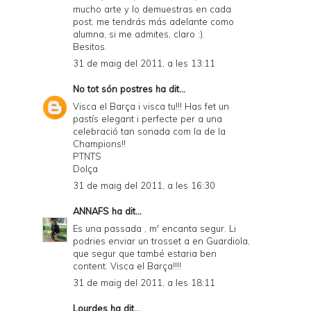
mucho arte y lo demuestras en cada
post, me tendrás más adelante como
alumna, si me admites, claro :).
Besitos.
31 de maig del 2011, a les 13:11
No tot són postres
ha dit...
Visca el Barça i visca tu!!! Has fet un
pastís elegant i perfecte per a una
celebració tan sonada com la de la
Champions!!
PTNTS
Dolça
31 de maig del 2011, a les 16:30
ANNAFS
ha dit...
Es una passada , m' encanta segur. Li
podries enviar un trosset a en Guardiola,
que segur que també estaria ben
content. Visca el Barça!!!!
31 de maig del 2011, a les 18:11
Lourdes
ha dit...