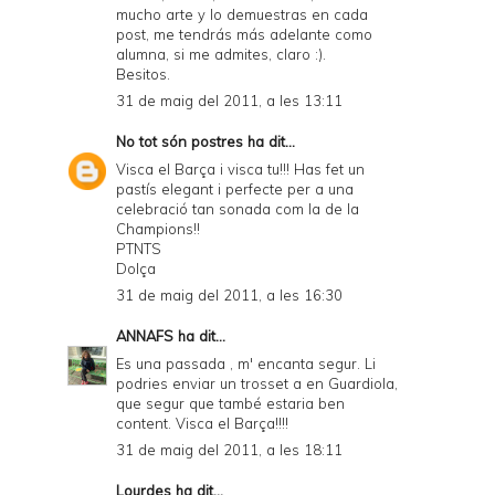
mucho arte y lo demuestras en cada
post, me tendrás más adelante como
alumna, si me admites, claro :).
Besitos.
31 de maig del 2011, a les 13:11
No tot són postres
ha dit...
Visca el Barça i visca tu!!! Has fet un
pastís elegant i perfecte per a una
celebració tan sonada com la de la
Champions!!
PTNTS
Dolça
31 de maig del 2011, a les 16:30
ANNAFS
ha dit...
Es una passada , m' encanta segur. Li
podries enviar un trosset a en Guardiola,
que segur que també estaria ben
content. Visca el Barça!!!!
31 de maig del 2011, a les 18:11
Lourdes
ha dit...