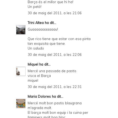
Barça és el millor que hi ha!
Un petó!
30 de maig del 2011, a les 21:06
Trini Altea
ha dit...
Guaaaaaaaaaaau!
Que rico tiene que estar con esa pinta
tan exquisita que tiene.
Un saludo
30 de maig del 2011, a les 22:06
Miquel
ha dit...
Mercé una passada de pastis
visca el Barça
miquel
30 de maig del 2011, a les 22:31
Maria Dolores
ha dit...
Mercé molt bon pastis blaugrana
m'agrada molt.
El barça molt bon equip i la cuina per
llaminers molt bon bloc.