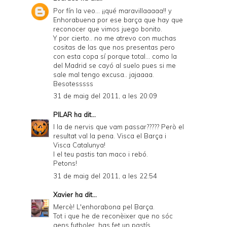
Por fín la veo... ¡¡qué maravillaaaaa!! y
Enhorabuena por ese barça que hay que
reconocer que vimos juego bonito.
Y por cierto.. no me atrevo con muchas
cositas de las que nos presentas pero
con esta copa sí porque total... como la
del Madrid se cayó al suelo pues si me
sale mal tengo excusa.. jajaaaa.
Besotesssss
31 de maig del 2011, a les 20:09
PILAR
ha dit...
I la de nervis que vam passar????? Però el
resultat val la pena. Visca el Barça i
Visca Catalunya!
I el teu pastis tan maco i rebó.
Petons!
31 de maig del 2011, a les 22:54
Xavier
ha dit...
Mercè! L'enhorabona pel Barça.
Tot i que he de reconèixer que no sóc
gens futboler, has fet un pastís