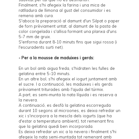
Finalment, s'hi afegeix la farina i una mica de
ratlladura de llimona al gust del consumidor i es
remena amb cura.
S'aboca la preparació al damunt d'un Silpat o paper
de forn prèviament untat, al damunt de la pasta de
color congelada i s'allisa formant una planxa d'uns
5-7 mm de gruix.
S'enforna durant 8-10 minuts fins que sigui rossa (i
l'escuradents surti net).
- Per a la mousse de maduixes i gerds:
En un bol amb aigua freda, s'hidraten les fulles de
gelatina entre 5-10 minuts.
En un altre bol, s'hi afegeix el iogurt juntament amb
el sucre. I a continuació, les maduixes i els gerds
prèviament triturades amb l'ajuda del túrmix.
A part, es semi-munta la nata líquida i es reserva a
la nevera.
A continuació, es desfà la gelatina escorreguda
durant 10 segons al microones, es deixa refredar un
xic i s'incorpora a la mescla dels iogurts (que ha
d'estar a temperatura ambient), tot remenant fins
que la gelatina quedi ben incorporada.
Es deixa refredar un xic a la nevera i finalment s'hi
afegeix la nata semi-muntada tot remenant amb