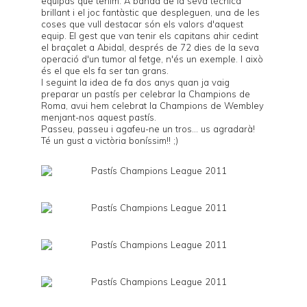
equipàs que tenim. A banda de la seva tècnica
brillant i el joc fantàstic que despleguen, una de les
coses que vull destacar són els valors d'aquest
equip. El gest que van tenir els capitans ahir cedint
el braçalet a Abidal, després de 72 dies de la seva
operació d'un tumor al fetge, n'és un exemple. I això
és el que els fa ser tan grans.
I seguint la idea de fa dos anys quan ja vaig
preparar
un pastís
per celebrar la Champions de
Roma, avui hem celebrat la Champions de Wembley
menjant-nos aquest pastís.
Passeu, passeu i agafeu-ne un tros... us agradarà!
Té un gust a victòria boníssim!! ;)