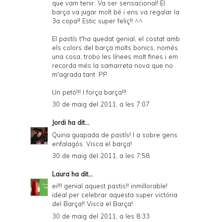
que vam tenir. Va ser sensacional! El
barça va jugar molt bé i ens va regalar la
3a copa!! Estic super feliç!! ^^
El pastís t'ha quedat genial, el costat amb
els colors del barça molts bonics, només
una cosa, trobo les línees molt fines i em
recorda més la samarreta nova que no
m'agrada tant :PP
Un petó!!! I força barça!!!
30 de maig del 2011, a les 7:07
Jordi
ha dit...
Quina guapada de pastís! I a sobre gens
enfalagós. Visca el barça!
30 de maig del 2011, a les 7:58
Laura
ha dit...
ei!!! genial aquest pastis!! inmillorable!
ideal per celebrar aquesta super victória
del Barça!! Visca el Barça!
30 de maig del 2011, a les 8:33