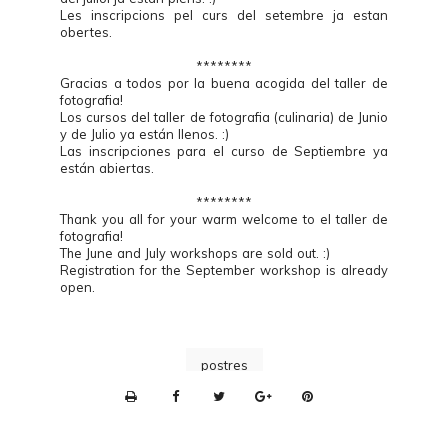
Les inscripcions pel curs del setembre ja estan
obertes.
********
Gracias a todos por la buena acogida del taller de
fotografia!
Los cursos del taller de fotografia (culinaria) de Junio
y de Julio ya están llenos. :)
Las inscripciones para el curso de Septiembre ya
están abiertas.
********
Thank you all for your warm welcome to el taller de
fotografia!
The June and July workshops are sold out. :)
Registration for the September workshop is already
open.
postres
P
r