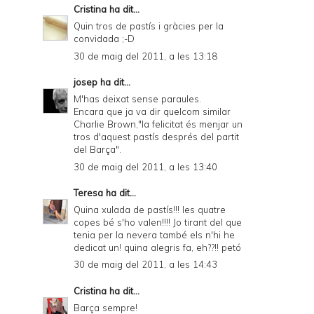
Cristina
ha dit...
Quin tros de pastís i gràcies per la
convidada ;-D
30 de maig del 2011, a les 13:18
josep
ha dit...
M'has deixat sense paraules.
Encara que ja va dir quelcom similar
Charlie Brown,"la felicitat és menjar un
tros d'aquest pastís després del partit
del Barça".
30 de maig del 2011, a les 13:40
Teresa
ha dit...
Quina xulada de pastís!!! les quatre
copes bé s'ho valen!!!! Jo tirant del que
tenia per la nevera també els n'hi he
dedicat un! quina alegris fa, eh??!! petó
30 de maig del 2011, a les 14:43
Cristina
ha dit...
Barça sempre!