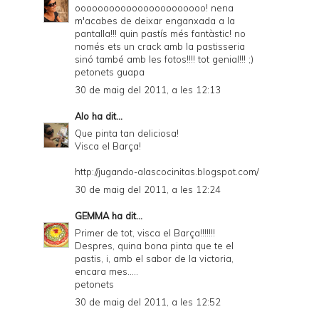
ooooooooooooooooooooooo! nena
m'acabes de deixar enganxada a la
pantalla!!! quin pastís més fantàstic! no
només ets un crack amb la pastisseria
sinó també amb les fotos!!!! tot genial!!! ;)
petonets guapa
30 de maig del 2011, a les 12:13
Alo
ha dit...
Que pinta tan deliciosa!
Visca el Barça!
http://jugando-alascocinitas.blogspot.com/
30 de maig del 2011, a les 12:24
GEMMA
ha dit...
Primer de tot, visca el Barça!!!!!!!
Despres, quina bona pinta que te el
pastis, i, amb el sabor de la victoria,
encara mes.....
petonets
30 de maig del 2011, a les 12:52