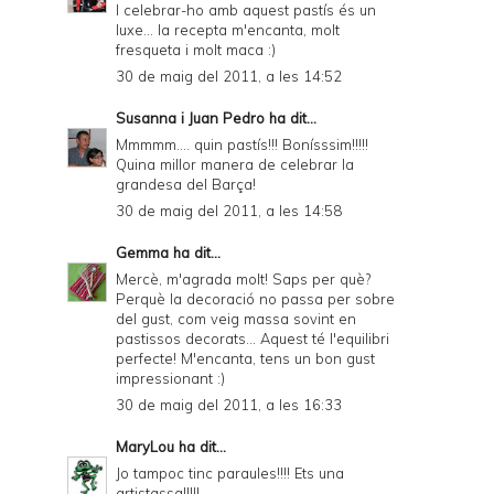
I celebrar-ho amb aquest pastís és un
luxe... la recepta m'encanta, molt
fresqueta i molt maca :)
30 de maig del 2011, a les 14:52
Susanna i Juan Pedro
ha dit...
Mmmmm.... quin pastís!!! Bonísssim!!!!!
Quina millor manera de celebrar la
grandesa del Barça!
30 de maig del 2011, a les 14:58
Gemma
ha dit...
Mercè, m'agrada molt! Saps per què?
Perquè la decoració no passa per sobre
del gust, com veig massa sovint en
pastissos decorats... Aquest té l'equilibri
perfecte! M'encanta, tens un bon gust
impressionant :)
30 de maig del 2011, a les 16:33
MaryLou
ha dit...
Jo tampoc tinc paraules!!!! Ets una
artistassa!!!!!