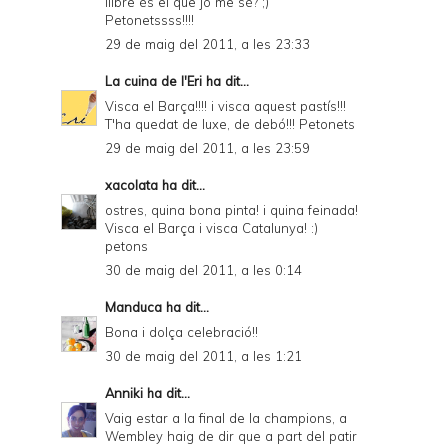
llibre és el que jo me sé? ;)
Petonetssss!!!!
29 de maig del 2011, a les 23:33
La cuina de l'Eri
ha dit...
Visca el Barça!!!! i visca aquest pastís!!!
T'ha quedat de luxe, de debó!!! Petonets
29 de maig del 2011, a les 23:59
xacolata
ha dit...
ostres, quina bona pinta! i quina feinada!
Visca el Barça i visca Catalunya! :)
petons
30 de maig del 2011, a les 0:14
Manduca
ha dit...
Bona i dolça celebració!!
30 de maig del 2011, a les 1:21
Anniki
ha dit...
Vaig estar a la final de la champions, a
Wembley haig de dir que a part del patir