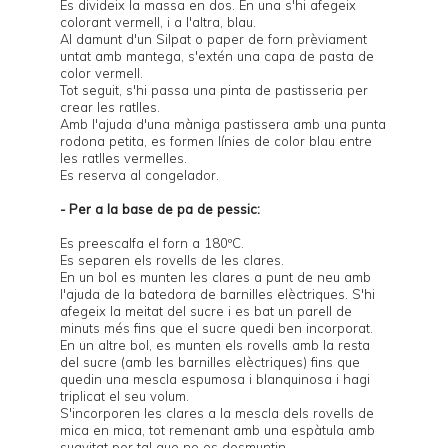
Es divideix la massa en dos. En una s'hi afegeix
colorant vermell, i a l'altra, blau.
Al damunt d'un Silpat o paper de forn prèviament
untat amb mantega, s'extén una capa de pasta de
color vermell.
Tot seguit, s'hi passa una pinta de pastisseria per
crear les ratlles.
Amb l'ajuda d'una màniga pastissera amb una punta
rodona petita, es formen línies de color blau entre
les ratlles vermelles.
Es reserva al congelador.
- Per a la base de pa de pessic:
Es preescalfa el forn a 180ºC.
Es separen els rovells de les clares.
En un bol es munten les clares a punt de neu amb
l'ajuda de la batedora de barnilles elèctriques. S'hi
afegeix la meitat del sucre i es bat un parell de
minuts més fins que el sucre quedi ben incorporat.
En un altre bol, es munten els rovells amb la resta
del sucre (amb les barnilles elèctriques) fins que
quedin una mescla espumosa i blanquinosa i hagi
triplicat el seu volum.
S'incorporen les clares a la mescla dels rovells de
mica en mica, tot remenant amb una espàtula amb
suavitat per tal que no es desmuntin.