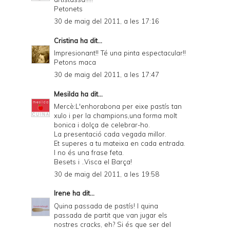
Petonets
30 de maig del 2011, a les 17:16
Cristina
ha dit...
Impresionant!! Té una pinta espectacular!!
Petons maca
30 de maig del 2011, a les 17:47
Mesilda
ha dit...
Mercè:L'enhorabona per eixe pastís tan
xulo i per la champions,una forma molt
bonica i dolça de celebrar-ho.
La presentació cada vegada millor.
Et superes a tu mateixa en cada entrada.
I no és una frase feta.
Besets i ..Visca el Barça!
30 de maig del 2011, a les 19:58
Irene
ha dit...
Quina passada de pastís! I quina
passada de partit que van jugar els
nostres cracks, eh? Si és que ser del