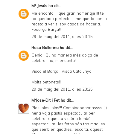
Mª Jesús
ha dit...
Me encanta !!! que gran homenaje !!! te
ha quedado perfecta ... me quedo con la
receta a ver si soy capaz de hacerla.
Fooorça Barça!!
29 de maig del 2011, a les 23:15
Rosa Ballerina
ha dit...
Genial! Quina manera més dolça de
celebrar-ho, m'encanta!
Visca el Barça i Visca Catalunya!!
Molts petonets!!
29 de maig del 2011, a les 23:25
MªJose-Dit i Fet
ha dit...
Plas, plas, plas!!! Campiooooonnnssss :))
nena vaja pastís espectacular per
celebrar aquesta victòria també
espectacular...les fotos són tan maques
que semblen quadres...escolta, aquest