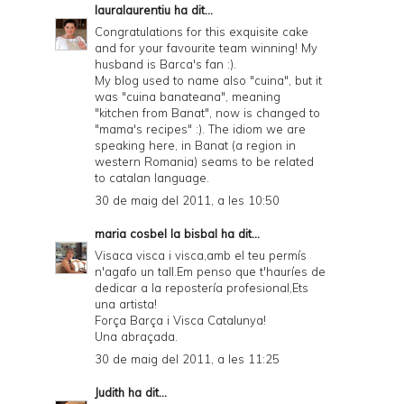
lauralaurentiu
ha dit...
Congratulations for this exquisite cake
and for your favourite team winning! My
husband is Barca's fan :).
My blog used to name also "cuina", but it
was "cuina banateana", meaning
"kitchen from Banat", now is changed to
"mama's recipes" :). The idiom we are
speaking here, in Banat (a region in
western Romania) seams to be related
to catalan language.
30 de maig del 2011, a les 10:50
maria cosbel la bisbal
ha dit...
Visaca visca i visca,amb el teu permís
n'agafo un tall.Em penso que t'hauríes de
dedicar a la repostería profesional,Ets
una artista!
Força Barça i Visca Catalunya!
Una abraçada.
30 de maig del 2011, a les 11:25
Judith
ha dit...