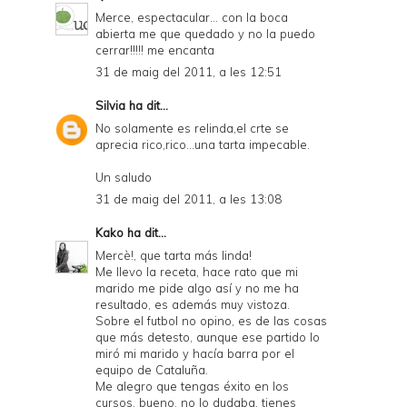
Merce, espectacular... con la boca
abierta me que quedado y no la puedo
cerrar!!!!! me encanta
31 de maig del 2011, a les 12:51
Silvia
ha dit...
No solamente es relinda,el crte se
aprecia rico,rico...una tarta impecable.
Un saludo
31 de maig del 2011, a les 13:08
Kako
ha dit...
Mercè!, que tarta más linda!
Me llevo la receta, hace rato que mi
marido me pide algo así y no me ha
resultado, es además muy vistoza.
Sobre el futbol no opino, es de las cosas
que más detesto, aunque ese partido lo
miró mi marido y hacía barra por el
equipo de Cataluña.
Me alegro que tengas éxito en los
cursos, bueno, no lo dudaba, tienes