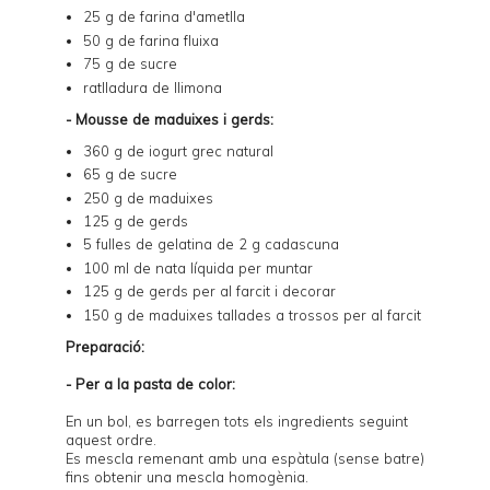
25 g de farina d'ametlla
50 g de farina fluixa
75 g de sucre
ratlladura de llimona
- Mousse de maduixes i gerds:
360 g de iogurt grec natural
65 g de sucre
250 g de maduixes
125 g de gerds
5 fulles de gelatina de 2 g cadascuna
100 ml de nata líquida per muntar
125 g de gerds per al farcit i decorar
150 g de maduixes tallades a trossos per al farcit
Preparació:
- Per a la pasta de color:
En un bol, es barregen tots els ingredients seguint
aquest ordre.
Es mescla remenant amb una espàtula (sense batre)
fins obtenir una mescla homogènia.