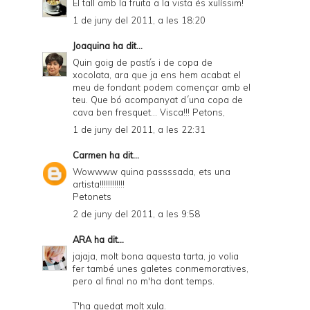
El tall amb la fruita a la vista és xulíssim!
1 de juny del 2011, a les 18:20
Joaquina
ha dit...
Quin goig de pastís i de copa de
xocolata, ara que ja ens hem acabat el
meu de fondant podem començar amb el
teu. Que bó acompanyat d´una copa de
cava ben fresquet... Visca!!! Petons,
1 de juny del 2011, a les 22:31
Carmen
ha dit...
Wowwww quina passssada, ets una
artista!!!!!!!!!!!!
Petonets
2 de juny del 2011, a les 9:58
ARA
ha dit...
jajaja, molt bona aquesta tarta, jo volia
fer també unes galetes conmemoratives,
pero al final no m'ha dont temps.
T'ha quedat molt xula.