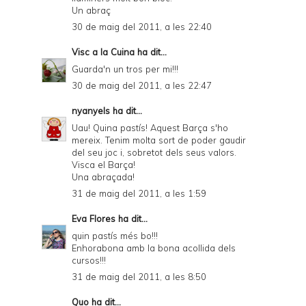
Un abraç
30 de maig del 2011, a les 22:40
Visc a la Cuina
ha dit...
Guarda'n un tros per mi!!!
30 de maig del 2011, a les 22:47
nyanyels
ha dit...
Uau! Quina pastís! Aquest Barça s'ho
mereix. Tenim molta sort de poder gaudir
del seu joc i, sobretot dels seus valors.
Visca el Barça!
Una abraçada!
31 de maig del 2011, a les 1:59
Eva Flores
ha dit...
quin pastís més bo!!!
Enhorabona amb la bona acollida dels
cursos!!!
31 de maig del 2011, a les 8:50
Quo
ha dit...