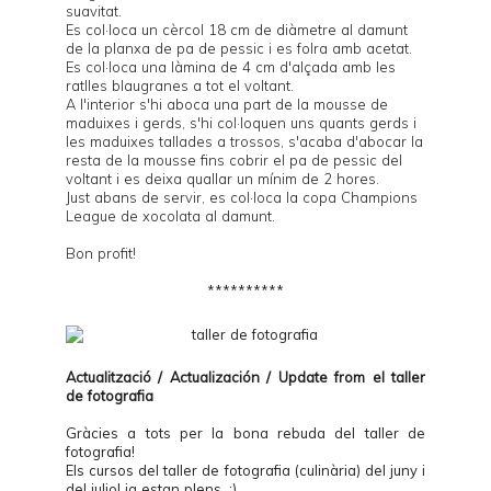
suavitat.
Es col·loca un cèrcol 18 cm de diàmetre al damunt
de la planxa de pa de pessic i es folra amb acetat.
Es col·loca una làmina de 4 cm d'alçada amb les
ratlles blaugranes a tot el voltant.
A l'interior s'hi aboca una part de la mousse de
maduixes i gerds, s'hi col·loquen uns quants gerds i
les maduixes tallades a trossos, s'acaba d'abocar la
resta de la mousse fins cobrir el pa de pessic del
voltant i es deixa quallar un mínim de 2 hores.
Just abans de servir, es col·loca la copa Champions
League de xocolata al damunt.
Bon profit!
**********
Actualització / Actualización / Update from el
taller
de fotografia
Gràcies a tots per la bona rebuda del taller de
fotografia!
Els cursos del taller de fotografia (culinària) del juny i
del juliol ja estan plens. :)