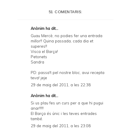
51 COMENTARIS:
Anònim ha dit...
Guau Mercè, no podies fer una entrada
millor!! Quina passada, cada dia et
superes!!
Visca el Barça!
Petonets
Sandra
PD: passa't pel nostre bloc, avui recepta
teva! jeje
29 de maig del 2011, a les 22:38
Anònim ha dit...
Si us plau fes un curs per a que hi pugui
anar!!!!!
El Barça és únic i les teves entrades
també.
29 de maig del 2011, a les 23:08