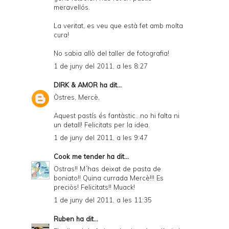
meravellós.
La veritat, es veu que està fet amb molta
cura!
No sabia allò del taller de fotografia!
1 de juny del 2011, a les 8:27
DIRK & AMOR
ha dit...
Òstres, Mercè,
Aquest pastís és fantàstic...no hi falta ni
un detall! Felicitats per la idea.
1 de juny del 2011, a les 9:47
Cook me tender
ha dit...
Ostras!! M´has deixat de pasta de
boniato!! Quina currada Mercè!!! Es
preciòs! Felicitats!! Muack!
1 de juny del 2011, a les 11:35
Ruben
ha dit...