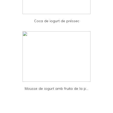
d
P
D
Coca de iogurt de préssec
F
Mousse de iogurt amb fruita de la p...