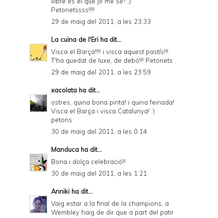
llibre és el que jo me sé? ;)
Petonetssss!!!!
29 de maig del 2011, a les 23:33
La cuina de l'Eri
ha dit...
Visca el Barça!!!! i visca aquest pastís!!!
T'ha quedat de luxe, de debó!!! Petonets
29 de maig del 2011, a les 23:59
xacolata
ha dit...
ostres, quina bona pinta! i quina feinada!
Visca el Barça i visca Catalunya! :)
petons
30 de maig del 2011, a les 0:14
Manduca
ha dit...
Bona i dolça celebració!!
30 de maig del 2011, a les 1:21
Anniki
ha dit...
Vaig estar a la final de la champions, a
Wembley haig de dir que a part del patir