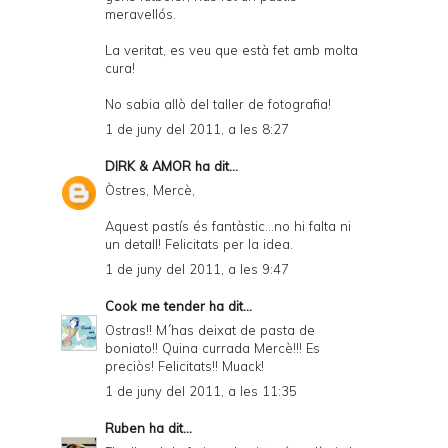
meravellós.
La veritat, es veu que està fet amb molta
cura!
No sabia allò del taller de fotografia!
1 de juny del 2011, a les 8:27
DIRK & AMOR
ha dit...
Òstres, Mercè,
Aquest pastís és fantàstic...no hi falta ni
un detall! Felicitats per la idea.
1 de juny del 2011, a les 9:47
Cook me tender
ha dit...
Ostras!! M´has deixat de pasta de
boniato!! Quina currada Mercè!!! Es
preciòs! Felicitats!! Muack!
1 de juny del 2011, a les 11:35
Ruben
ha dit...