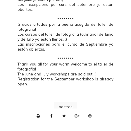
Les inscripcions pel curs del setembre ja estan
obertes.
********
Gracias a todos por la buena acogida del taller de
fotografia!
Los cursos del taller de fotografia (culinaria) de Junio
y de Julio ya están llenos. :)
Las inscripciones para el curso de Septiembre ya
están abiertas.
********
Thank you all for your warm welcome to el taller de
fotografia!
The June and July workshops are sold out. :)
Registration for the September workshop is already
open.
postres
P
r