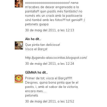
ooooooooooooooooooooooo! nena
m'acabes de deixar enganxada a la
pantalla!!! quin pastís més fantàstic! no
només ets un crack amb la pastisseria
sinó també amb les fotos!!!! tot genial!!! ;)
petonets guapa
30 de maig del 2011, a les 12:13
Alo
ha dit...
Que pinta tan deliciosa!
Visca el Barça!
http://jugando-alascocinitas.blogspot.com/
30 de maig del 2011, a les 12:24
GEMMA
ha dit...
Primer de tot, visca el Barça!!!!!!!
Despres, quina bona pinta que te el
pastis, i, amb el sabor de la victoria,
encara mes.....
petonets
30 de maig del 2011, a les 12:52