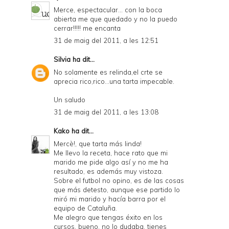
Merce, espectacular... con la boca
abierta me que quedado y no la puedo
cerrar!!!!! me encanta
31 de maig del 2011, a les 12:51
Silvia
ha dit...
No solamente es relinda,el crte se
aprecia rico,rico...una tarta impecable.
Un saludo
31 de maig del 2011, a les 13:08
Kako
ha dit...
Mercè!, que tarta más linda!
Me llevo la receta, hace rato que mi
marido me pide algo así y no me ha
resultado, es además muy vistoza.
Sobre el futbol no opino, es de las cosas
que más detesto, aunque ese partido lo
miró mi marido y hacía barra por el
equipo de Cataluña.
Me alegro que tengas éxito en los
cursos, bueno, no lo dudaba, tienes