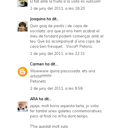
El tall amb la fruita a la vista és xulíssim!
1 de juny del 2011, a les 18:20
Joaquina
ha dit...
Quin goig de pastís i de copa de
xocolata, ara que ja ens hem acabat el
meu de fondant podem començar amb el
teu. Que bó acompanyat d´una copa de
cava ben fresquet... Visca!!! Petons,
1 de juny del 2011, a les 22:31
Carmen
ha dit...
Wowwww quina passssada, ets una
artista!!!!!!!!!!!!
Petonets
2 de juny del 2011, a les 9:58
ARA
ha dit...
jajaja, molt bona aquesta tarta, jo volia
fer també unes galetes conmemoratives,
pero al final no m'ha dont temps.
T'ha quedat molt xula.