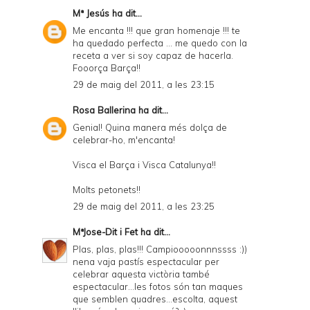
Mª Jesús
ha dit...
Me encanta !!! que gran homenaje !!! te
ha quedado perfecta ... me quedo con la
receta a ver si soy capaz de hacerla.
Fooorça Barça!!
29 de maig del 2011, a les 23:15
Rosa Ballerina
ha dit...
Genial! Quina manera més dolça de
celebrar-ho, m'encanta!
Visca el Barça i Visca Catalunya!!
Molts petonets!!
29 de maig del 2011, a les 23:25
MªJose-Dit i Fet
ha dit...
Plas, plas, plas!!! Campiooooonnnssss :))
nena vaja pastís espectacular per
celebrar aquesta victòria també
espectacular...les fotos són tan maques
que semblen quadres...escolta, aquest