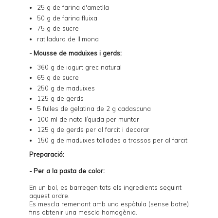
25 g de farina d'ametlla
50 g de farina fluixa
75 g de sucre
ratlladura de llimona
- Mousse de maduixes i gerds:
360 g de iogurt grec natural
65 g de sucre
250 g de maduixes
125 g de gerds
5 fulles de gelatina de 2 g cadascuna
100 ml de nata líquida per muntar
125 g de gerds per al farcit i decorar
150 g de maduixes tallades a trossos per al farcit
Preparació:
- Per a la pasta de color:
En un bol, es barregen tots els ingredients seguint
aquest ordre.
Es mescla remenant amb una espàtula (sense batre)
fins obtenir una mescla homogènia.