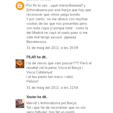
Por fín la veo... ¡¡qué maravillaaaaa!! y
Enhorabuena por ese barça que hay que
reconocer que vimos juego bonito.
Y por cierto.. no me atrevo con muchas
cositas de las que nos presentas pero
con esta copa sí porque total... como la
del Madrid se cayó al suelo pues si me
sale mal tengo excusa.. jajaaaa.
Besotesssss
31 de maig del 2011, a les 20:09
PILAR
ha dit...
I la de nervis que vam passar????? Però el
resultat val la pena. Visca el Barça i
Visca Catalunya!
I el teu pastis tan maco i rebó.
Petons!
31 de maig del 2011, a les 22:54
Xavier
ha dit...
Mercè! L'enhorabona pel Barça.
Tot i que he de reconèixer que no sóc
gens futboler, has fet un pastís