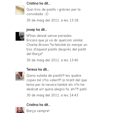
Cristina
ha dit...
Quin tros de pastís i gràcies per la
convidada ;-D
30 de maig del 2011, a les 13:18
josep
ha dit...
M'has deixat sense paraules.
Encara que ja va dir quelcom similar
Charlie Brown,"la felicitat és menjar un
tros d'aquest pastís després del partit
del Barça".
30 de maig del 2011, a les 13:40
Teresa
ha dit...
Quina xulada de pastís!!! les quatre
copes bé s'ho valen!!!! Jo tirant del que
tenia per la nevera també els n'hi he
dedicat un! quina alegris fa, eh??!! petó
30 de maig del 2011, a les 14:43
Cristina
ha dit...
Barça sempre!