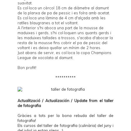
suavitat.
Es col·loca un cèrcol 18 cm de diàmetre al damunt
de la planxa de pa de pessic i es folra amb acetat.
Es col·loca una làmina de 4 cm d'alçada amb les
ratlles blaugranes a tot el voltant.
A l'interior s'hi aboca una part de la mousse de
maduixes i gerds, s'hi col·loquen uns quants gerds i
les maduixes tallades a trossos, s'acaba d'abocar la
resta de la mousse fins cobrir el pa de pessic del
voltant i es deixa quallar un mínim de 2 hores.
Just abans de servir, es col·loca la copa Champions
League de xocolata al damunt.
Bon profit!
**********
Actualització / Actualización / Update from el
taller
de fotografia
Gràcies a tots per la bona rebuda del taller de
fotografia!
Els cursos del taller de fotografia (culinària) del juny i
del juliol ja estan plens. :)