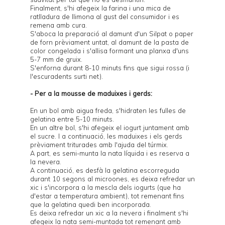
Finalment, s'hi afegeix la farina i una mica de
ratlladura de llimona al gust del consumidor i es
remena amb cura.
S'aboca la preparació al damunt d'un Silpat o paper
de forn prèviament untat, al damunt de la pasta de
color congelada i s'allisa formant una planxa d'uns
5-7 mm de gruix.
S'enforna durant 8-10 minuts fins que sigui rossa (i
l'escuradents surti net).
- Per a la mousse de maduixes i gerds:
En un bol amb aigua freda, s'hidraten les fulles de
gelatina entre 5-10 minuts.
En un altre bol, s'hi afegeix el iogurt juntament amb
el sucre. I a continuació, les maduixes i els gerds
prèviament triturades amb l'ajuda del túrmix.
A part, es semi-munta la nata líquida i es reserva a
la nevera.
A continuació, es desfà la gelatina escorreguda
durant 10 segons al microones, es deixa refredar un
xic i s'incorpora a la mescla dels iogurts (que ha
d'estar a temperatura ambient), tot remenant fins
que la gelatina quedi ben incorporada.
Es deixa refredar un xic a la nevera i finalment s'hi
afegeix la nata semi-muntada tot remenant amb