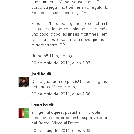
que vam tenir. Va ser sensacional! El
barça va jugar molt bé i ens va regalar la
3a copa!! Estic super feliç!! ^^
El pastís t'ha quedat genial, el costat amb
els colors del barça molts bonics, només
una cosa, trobo les línees molt fines i em
recorda més la samarreta nova que no
m'agrada tant :PP
Un petó!!! I força barça!!!
30 de maig del 2011, a les 7:07
Jordi
ha dit...
Quina guapada de pastís! I a sobre gens
enfalagós. Visca el barça!
30 de maig del 2011, a les 7:58
Laura
ha dit...
ei!!! genial aquest pastis!! inmillorable!
ideal per celebrar aquesta super victória
del Barça!! Visca el Barça!
30 de maig del 2011, a les 8:33