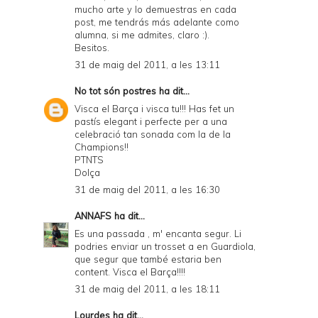
mucho arte y lo demuestras en cada
post, me tendrás más adelante como
alumna, si me admites, claro :).
Besitos.
31 de maig del 2011, a les 13:11
No tot són postres
ha dit...
Visca el Barça i visca tu!!! Has fet un
pastís elegant i perfecte per a una
celebració tan sonada com la de la
Champions!!
PTNTS
Dolça
31 de maig del 2011, a les 16:30
ANNAFS
ha dit...
Es una passada , m' encanta segur. Li
podries enviar un trosset a en Guardiola,
que segur que també estaria ben
content. Visca el Barça!!!!
31 de maig del 2011, a les 18:11
Lourdes
ha dit...