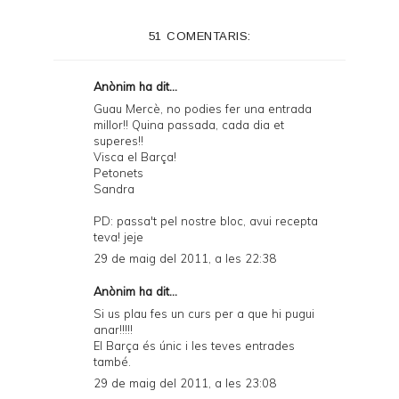
51 COMENTARIS:
Anònim ha dit...
Guau Mercè, no podies fer una entrada
millor!! Quina passada, cada dia et
superes!!
Visca el Barça!
Petonets
Sandra
PD: passa't pel nostre bloc, avui recepta
teva! jeje
29 de maig del 2011, a les 22:38
Anònim ha dit...
Si us plau fes un curs per a que hi pugui
anar!!!!!
El Barça és únic i les teves entrades
també.
29 de maig del 2011, a les 23:08