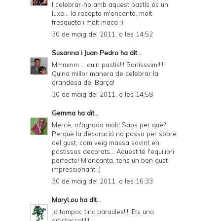
I celebrar-ho amb aquest pastís és un
luxe... la recepta m'encanta, molt
fresqueta i molt maca :)
30 de maig del 2011, a les 14:52
Susanna i Juan Pedro
ha dit...
Mmmmm.... quin pastís!!! Bonísssim!!!!!
Quina millor manera de celebrar la
grandesa del Barça!
30 de maig del 2011, a les 14:58
Gemma
ha dit...
Mercè, m'agrada molt! Saps per què?
Perquè la decoració no passa per sobre
del gust, com veig massa sovint en
pastissos decorats... Aquest té l'equilibri
perfecte! M'encanta, tens un bon gust
impressionant :)
30 de maig del 2011, a les 16:33
MaryLou
ha dit...
Jo tampoc tinc paraules!!!! Ets una
artistassa!!!!!