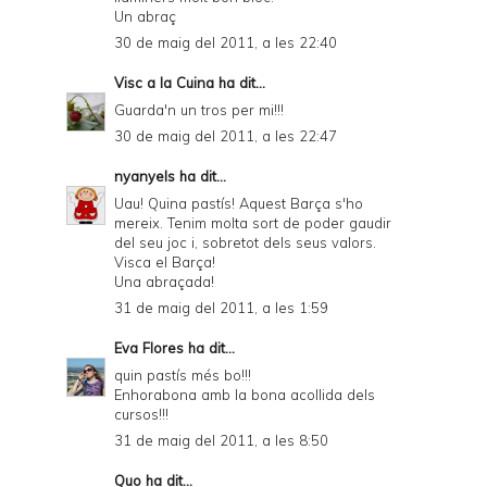
Un abraç
30 de maig del 2011, a les 22:40
Visc a la Cuina
ha dit...
Guarda'n un tros per mi!!!
30 de maig del 2011, a les 22:47
nyanyels
ha dit...
Uau! Quina pastís! Aquest Barça s'ho
mereix. Tenim molta sort de poder gaudir
del seu joc i, sobretot dels seus valors.
Visca el Barça!
Una abraçada!
31 de maig del 2011, a les 1:59
Eva Flores
ha dit...
quin pastís més bo!!!
Enhorabona amb la bona acollida dels
cursos!!!
31 de maig del 2011, a les 8:50
Quo
ha dit...