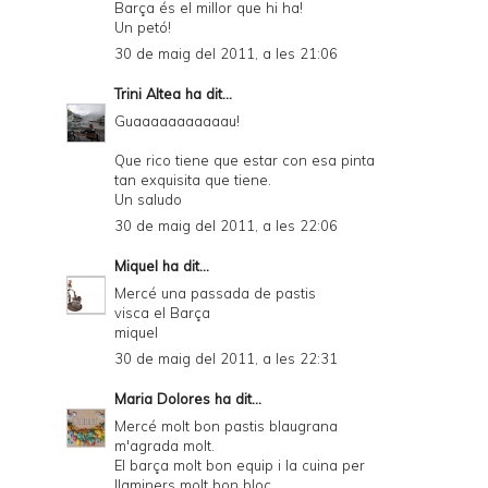
Barça és el millor que hi ha!
Un petó!
30 de maig del 2011, a les 21:06
Trini Altea
ha dit...
Guaaaaaaaaaaau!
Que rico tiene que estar con esa pinta
tan exquisita que tiene.
Un saludo
30 de maig del 2011, a les 22:06
Miquel
ha dit...
Mercé una passada de pastis
visca el Barça
miquel
30 de maig del 2011, a les 22:31
Maria Dolores
ha dit...
Mercé molt bon pastis blaugrana
m'agrada molt.
El barça molt bon equip i la cuina per
llaminers molt bon bloc.