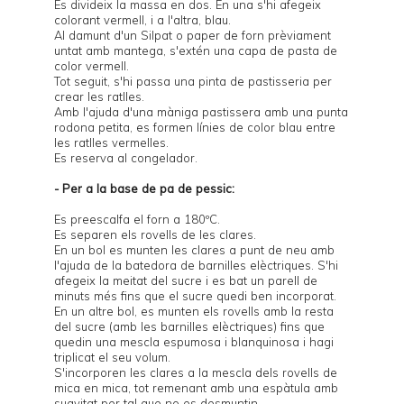
Es divideix la massa en dos. En una s'hi afegeix
colorant vermell, i a l'altra, blau.
Al damunt d'un Silpat o paper de forn prèviament
untat amb mantega, s'extén una capa de pasta de
color vermell.
Tot seguit, s'hi passa una pinta de pastisseria per
crear les ratlles.
Amb l'ajuda d'una màniga pastissera amb una punta
rodona petita, es formen línies de color blau entre
les ratlles vermelles.
Es reserva al congelador.
- Per a la base de pa de pessic:
Es preescalfa el forn a 180ºC.
Es separen els rovells de les clares.
En un bol es munten les clares a punt de neu amb
l'ajuda de la batedora de barnilles elèctriques. S'hi
afegeix la meitat del sucre i es bat un parell de
minuts més fins que el sucre quedi ben incorporat.
En un altre bol, es munten els rovells amb la resta
del sucre (amb les barnilles elèctriques) fins que
quedin una mescla espumosa i blanquinosa i hagi
triplicat el seu volum.
S'incorporen les clares a la mescla dels rovells de
mica en mica, tot remenant amb una espàtula amb
suavitat per tal que no es desmuntin.