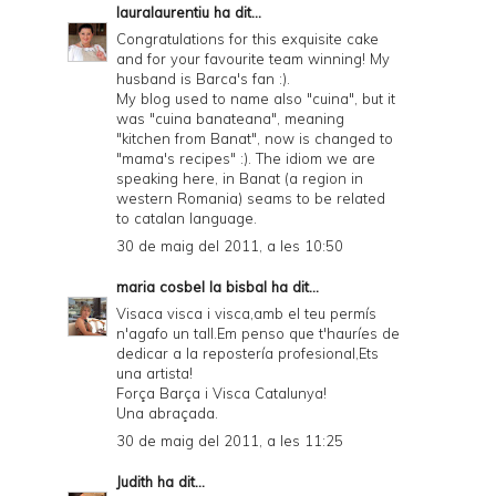
lauralaurentiu
ha dit...
Congratulations for this exquisite cake
and for your favourite team winning! My
husband is Barca's fan :).
My blog used to name also "cuina", but it
was "cuina banateana", meaning
"kitchen from Banat", now is changed to
"mama's recipes" :). The idiom we are
speaking here, in Banat (a region in
western Romania) seams to be related
to catalan language.
30 de maig del 2011, a les 10:50
maria cosbel la bisbal
ha dit...
Visaca visca i visca,amb el teu permís
n'agafo un tall.Em penso que t'hauríes de
dedicar a la repostería profesional,Ets
una artista!
Força Barça i Visca Catalunya!
Una abraçada.
30 de maig del 2011, a les 11:25
Judith
ha dit...