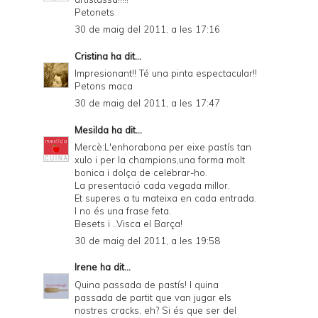
Petonets
30 de maig del 2011, a les 17:16
Cristina
ha dit...
Impresionant!! Té una pinta espectacular!!
Petons maca
30 de maig del 2011, a les 17:47
Mesilda
ha dit...
Mercè:L'enhorabona per eixe pastís tan
xulo i per la champions,una forma molt
bonica i dolça de celebrar-ho.
La presentació cada vegada millor.
Et superes a tu mateixa en cada entrada.
I no és una frase feta.
Besets i ..Visca el Barça!
30 de maig del 2011, a les 19:58
Irene
ha dit...
Quina passada de pastís! I quina
passada de partit que van jugar els
nostres cracks, eh? Si és que ser del