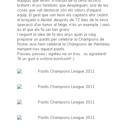
equipàs que tenim. A banda de la seva tècnica
brillant i el joc fantàstic que despleguen, una de les
coses que vull destacar són els valors d'aquest
equip. El gest que van tenir els capitans ahir cedint
el braçalet a Abidal, després de 72 dies de la seva
operació d'un tumor al fetge, n'és un exemple. I això
és el que els fa ser tan grans.
I seguint la idea de fa dos anys quan ja vaig
preparar
un pastís
per celebrar la Champions de
Roma, avui hem celebrat la Champions de Wembley
menjant-nos aquest pastís.
Passeu, passeu i agafeu-ne un tros... us agradarà!
Té un gust a victòria boníssim!! ;)