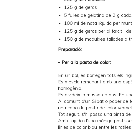
125 g de gerds
5 fulles de gelatina de 2 g cad
100 ml de nata líquida per mun
125 g de gerds per al farcit i de
150 g de maduixes tallades a tro
Preparació:
- Per a la pasta de color:
En un bol, es barregen tots els ing
Es mescla remenant amb una espàt
homogènia.
Es divideix la massa en dos. En una s
Al damunt d'un Silpat o paper de 
una capa de pasta de color vermell
Tot seguit, s'hi passa una pinta de p
Amb l'ajuda d'una màniga pastisse
línies de color blau entre les ratlles