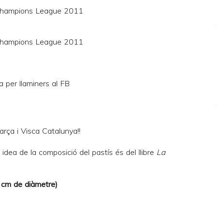
arça i Visca Catalunya!!
 idea de la composició del pastís és del llibre
La
8 cm de diàmetre)