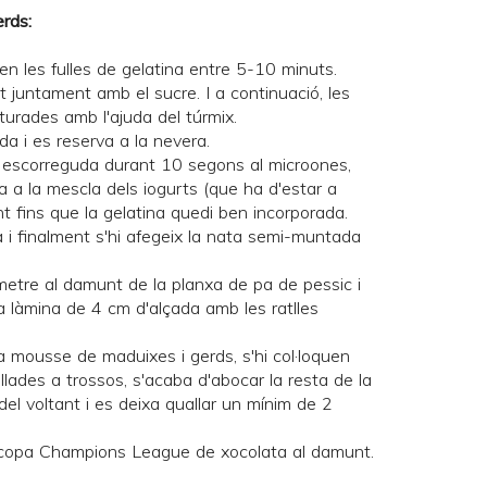
rds:
en les fulles de gelatina entre 5-10 minuts.
urt juntament amb el sucre. I a continuació, les
turades amb l'ajuda del túrmix.
da i es reserva a la nevera.
a escorreguda durant 10 segons al microones,
ra a la mescla dels iogurts (que ha d'estar a
 fins que la gelatina quedi ben incorporada.
a i finalment s'hi afegeix la nata semi-muntada
metre al damunt de la planxa de pa de pessic i
a làmina de 4 cm d'alçada amb les ratlles
 la mousse de maduixes i gerds, s'hi col·loquen
lades a trossos, s'acaba d'abocar la resta de la
del voltant i es deixa quallar un mínim de 2
la copa Champions League de xocolata al damunt.