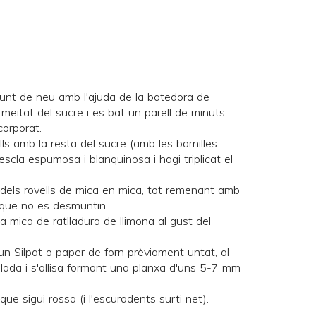
.
punt de neu amb l'ajuda de la batedora de
la meitat del sucre i es bat un parell de minuts
corporat.
lls amb la resta del sucre (amb les barnilles
scla espumosa i blanquinosa i hagi triplicat el
a dels rovells de mica en mica, tot remenant amb
 que no es desmuntin.
una mica de ratlladura de llimona al gust del
un Silpat o paper de forn prèviament untat, al
lada i s'allisa formant una planxa d'uns 5-7 mm
ue sigui rossa (i l'escuradents surti net).