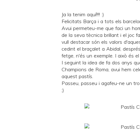
Ja la tenim aquí!!!! :)
Felicitats Barça i a tots els barcelo
Avui permeteu-me que faci un ho
de la seva tècnica brillant i el jo
vull destacar són els valors d'aques
cedint el braçalet a Abidal, despré
fetge, n'és un exemple. I això és el
I seguint la idea de fa dos anys q
Champions de Roma, avui hem cel
aquest pastís.
Passeu, passeu i agafeu-ne un tros.
;)