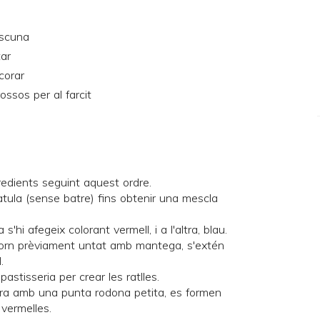
ascuna
tar
corar
ssos per al farcit
redients seguint aquest ordre.
ula (sense batre) fins obtenir una mescla
'hi afegeix colorant vermell, i a l'altra, blau.
forn prèviament untat amb mantega, s'extén
.
astisseria per crear les ratlles.
ra amb una punta rodona petita, es formen
 vermelles.