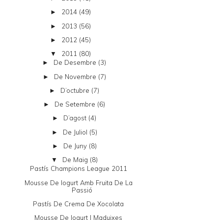
2014
(49)
►
2013
(56)
►
2012
(45)
►
2011
(80)
▼
De Desembre
(3)
►
De Novembre
(7)
►
D’octubre
(7)
►
De Setembre
(6)
►
D’agost
(4)
►
De Juliol
(5)
►
De Juny
(8)
►
De Maig
(8)
▼
Pastís Champions League 2011
Mousse De Iogurt Amb Fruita De La
Passió
Pastís De Crema De Xocolata
Mousse De Iogurt I Maduixes