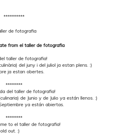
**********
date from el
taller de fotografia
l taller de fotografia!
linària) del juny i del juliol ja estan plens. :)
bre ja estan obertes.
********
a del taller de fotografia!
culinaria) de Junio y de Julio ya están llenos. :)
 Septiembre ya están abiertas.
********
e to el taller de fotografia!
ld out. :)