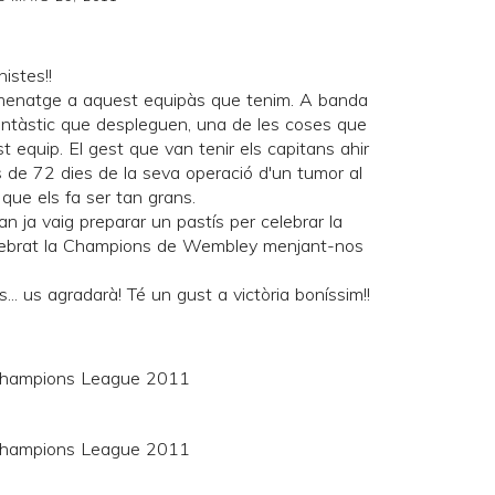
nistes!!
menatge a aquest equipàs que tenim. A banda
c fantàstic que despleguen, una de les coses que
t equip. El gest que van tenir els capitans ahir
s de 72 dies de la seva operació d'un tumor al
 que els fa ser tan grans.
uan ja vaig preparar
un pastís
per celebrar la
ebrat la Champions de Wembley menjant-nos
.. us agradarà! Té un gust a victòria boníssim!!