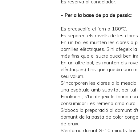
Es reserva al congelador.
- Per a la base de pa de pessic:
Es preescalfa el forn a 180ºC.
Es separen els rovells de les clares
En un bol es munten les clares a 
barnilles elèctriques. S'hi afegeix 
més fins que el sucre quedi ben in
En un altre bol, es munten els rove
elèctriques) fins que quedin una me
seu volum.
S'incorporen les clares a la mescl
una espàtula amb suavitat per tal
Finalment, s'hi afegeix la farina i 
consumidor i es remena amb cura.
S'aboca la preparació al damunt d'
damunt de la pasta de color conge
de gruix.
S'enforna durant 8-10 minuts fins q