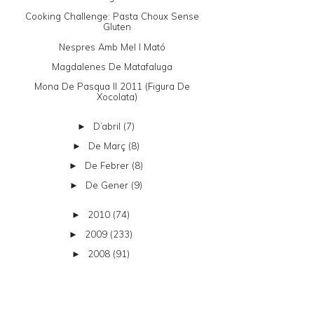
Cooking Challenge: Pasta Choux Sense
Gluten
Nespres Amb Mel I Mató
Magdalenes De Matafaluga
Mona De Pasqua II 2011 (figura De
Xocolata)
D’abril
(7)
►
De Març
(8)
►
De Febrer
(8)
►
De Gener
(9)
►
2010
(74)
►
2009
(233)
►
2008
(91)
►