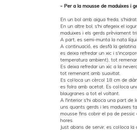
- Per a la mousse de maduixes i ge
En un bol amb aigua freda, s'hidrat
En un altre bol, s'hi afegeix el iog
maduixes i els gerds prèviament tri
A part, es semi-munta la nata líqui
A continuació, es desfà la gelatin
es deixa refredar un xic i s'incorpo
temperatura ambient), tot remenant
Es deixa refredar un xic a la never
tot remenant amb suavitat.
Es col·loca un cèrcol 18 cm de dià
es folra amb acetat. Es col·loca un
blaugranes a tot el voltant.
A l'interior s'hi aboca una part de
uns quants gerds i les maduixes tal
mousse fins cobrir el pa de pessic 
hores.
Just abans de servir, es col·loca 