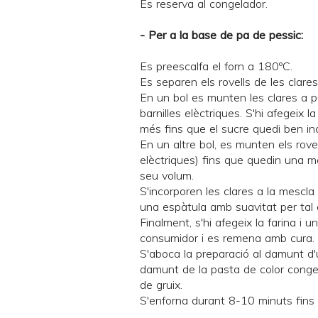
Es reserva al congelador.
- Per a la base de pa de pessic:
Es preescalfa el forn a 180ºC.
Es separen els rovells de les clares
En un bol es munten les clares a 
barnilles elèctriques. S'hi afegeix 
més fins que el sucre quedi ben in
En un altre bol, es munten els rove
elèctriques) fins que quedin una me
seu volum.
S'incorporen les clares a la mescl
una espàtula amb suavitat per tal
Finalment, s'hi afegeix la farina i 
consumidor i es remena amb cura.
S'aboca la preparació al damunt d'
damunt de la pasta de color conge
de gruix.
S'enforna durant 8-10 minuts fins q