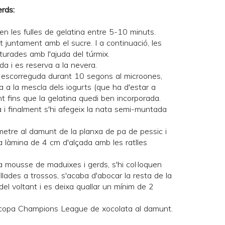
rds:
en les fulles de gelatina entre 5-10 minuts.
urt juntament amb el sucre. I a continuació, les
turades amb l'ajuda del túrmix.
da i es reserva a la nevera.
a escorreguda durant 10 segons al microones,
ra a la mescla dels iogurts (que ha d'estar a
 fins que la gelatina quedi ben incorporada.
a i finalment s'hi afegeix la nata semi-muntada
metre al damunt de la planxa de pa de pessic i
a làmina de 4 cm d'alçada amb les ratlles
 la mousse de maduixes i gerds, s'hi col·loquen
lades a trossos, s'acaba d'abocar la resta de la
del voltant i es deixa quallar un mínim de 2
la copa Champions League de xocolata al damunt.