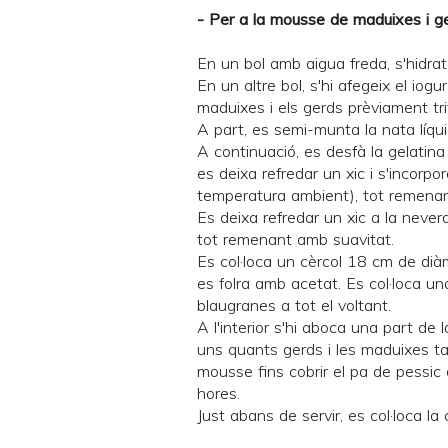
- Per a la mousse de maduixes i ge
En un bol amb aigua freda, s'hidrat
En un altre bol, s'hi afegeix el iog
maduixes i els gerds prèviament tri
A part, es semi-munta la nata líqui
A continuació, es desfà la gelatin
es deixa refredar un xic i s'incorpo
temperatura ambient), tot remenant
Es deixa refredar un xic a la never
tot remenant amb suavitat.
Es col·loca un cèrcol 18 cm de dià
es folra amb acetat. Es col·loca un
blaugranes a tot el voltant.
A l'interior s'hi aboca una part de
uns quants gerds i les maduixes tal
mousse fins cobrir el pa de pessic 
hores.
Just abans de servir, es col·loca 