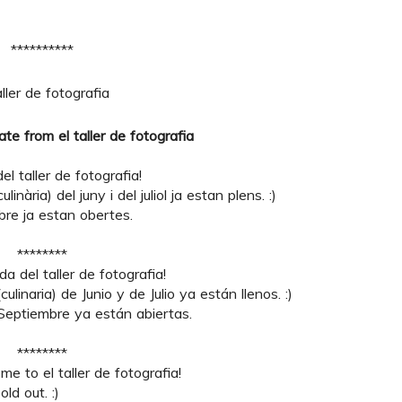
**********
date from el
taller de fotografia
l taller de fotografia!
linària) del juny i del juliol ja estan plens. :)
bre ja estan obertes.
********
a del taller de fotografia!
culinaria) de Junio y de Julio ya están llenos. :)
 Septiembre ya están abiertas.
********
e to el taller de fotografia!
ld out. :)