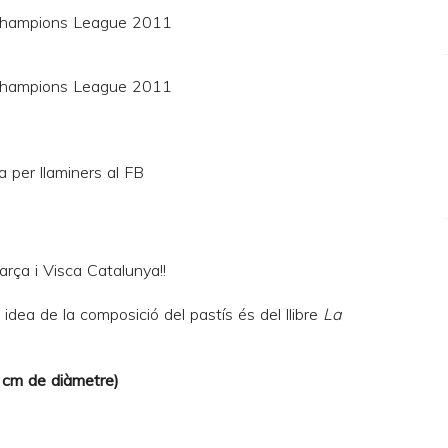
arça i Visca Catalunya!!
 idea de la composició del pastís és del llibre
La
8 cm de diàmetre)