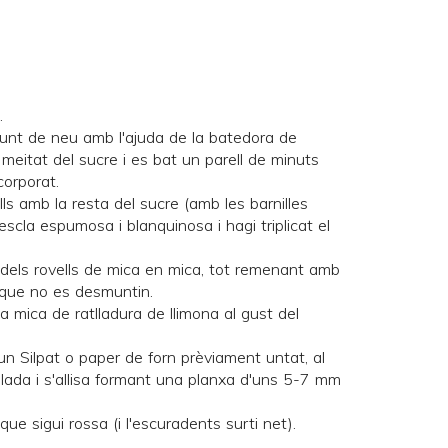
.
punt de neu amb l'ajuda de la batedora de
la meitat del sucre i es bat un parell de minuts
corporat.
lls amb la resta del sucre (amb les barnilles
scla espumosa i blanquinosa i hagi triplicat el
a dels rovells de mica en mica, tot remenant amb
 que no es desmuntin.
una mica de ratlladura de llimona al gust del
un Silpat o paper de forn prèviament untat, al
lada i s'allisa formant una planxa d'uns 5-7 mm
ue sigui rossa (i l'escuradents surti net).