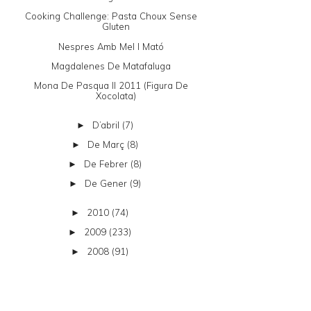
Cooking Challenge: Pasta Choux Sense
Gluten
Nespres Amb Mel I Mató
Magdalenes De Matafaluga
Mona De Pasqua II 2011 (figura De
Xocolata)
D’abril
(7)
►
De Març
(8)
►
De Febrer
(8)
►
De Gener
(9)
►
2010
(74)
►
2009
(233)
►
2008
(91)
►