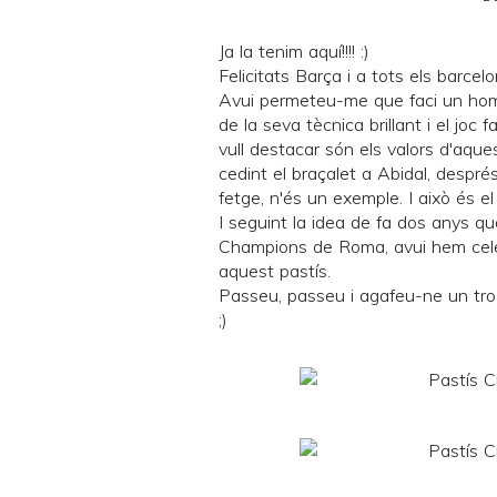
Ja la tenim aquí!!!! :)
Felicitats Barça i a tots els barcelo
Avui permeteu-me que faci un ho
de la seva tècnica brillant i el jo
vull destacar són els valors d'aques
cedint el braçalet a Abidal, despré
fetge, n'és un exemple. I això és el
I seguint la idea de fa dos anys q
Champions de Roma, avui hem cel
aquest pastís.
Passeu, passeu i agafeu-ne un tros.
;)