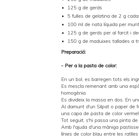
125 g de gerds
5 fulles de gelatina de 2 g cad
100 ml de nata líquida per mun
125 g de gerds per al farcit i de
150 g de maduixes tallades a tro
Preparació:
- Per a la pasta de color:
En un bol, es barregen tots els ing
Es mescla remenant amb una espàt
homogènia.
Es divideix la massa en dos. En una s
Al damunt d'un Silpat o paper de 
una capa de pasta de color vermell
Tot seguit, s'hi passa una pinta de p
Amb l'ajuda d'una màniga pastisse
línies de color blau entre les ratlles