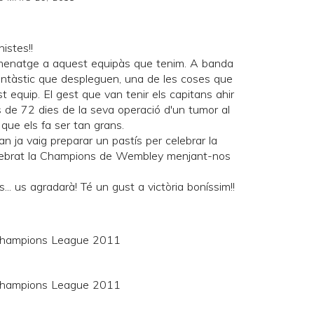
nistes!!
menatge a aquest equipàs que tenim. A banda
c fantàstic que despleguen, una de les coses que
t equip. El gest que van tenir els capitans ahir
s de 72 dies de la seva operació d'un tumor al
 que els fa ser tan grans.
uan ja vaig preparar
un pastís
per celebrar la
ebrat la Champions de Wembley menjant-nos
.. us agradarà! Té un gust a victòria boníssim!!