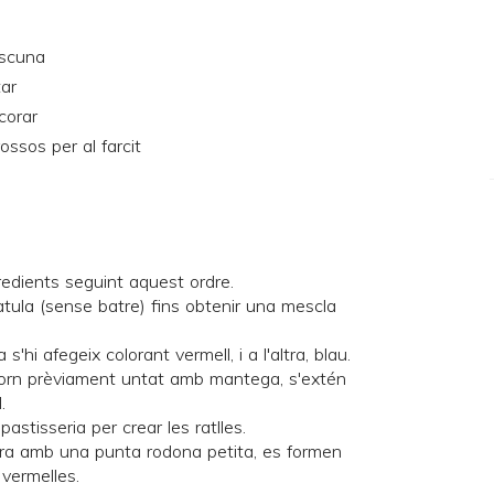
ascuna
tar
corar
ssos per al farcit
redients seguint aquest ordre.
ula (sense batre) fins obtenir una mescla
'hi afegeix colorant vermell, i a l'altra, blau.
forn prèviament untat amb mantega, s'extén
.
astisseria per crear les ratlles.
ra amb una punta rodona petita, es formen
 vermelles.