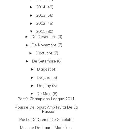
2014
(49)
►
2013
(56)
►
2012
(45)
►
2011
(80)
▼
De Desembre
(3)
►
De Novembre
(7)
►
D’octubre
(7)
►
De Setembre
(6)
►
D’agost
(4)
►
De Juliol
(5)
►
De Juny
(8)
►
De Maig
(8)
▼
Pastís Champions League 2011
Mousse De Iogurt Amb Fruita De La
Passió
Pastís De Crema De Xocolata
Mousse De Iogurt I Maduixes