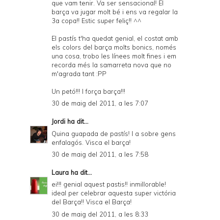
que vam tenir. Va ser sensacional! El
barça va jugar molt bé i ens va regalar la
3a copa!! Estic super feliç!! ^^
El pastís t'ha quedat genial, el costat amb
els colors del barça molts bonics, només
una cosa, trobo les línees molt fines i em
recorda més la samarreta nova que no
m'agrada tant :PP
Un petó!!! I força barça!!!
30 de maig del 2011, a les 7:07
Jordi
ha dit...
Quina guapada de pastís! I a sobre gens
enfalagós. Visca el barça!
30 de maig del 2011, a les 7:58
Laura
ha dit...
ei!!! genial aquest pastis!! inmillorable!
ideal per celebrar aquesta super victória
del Barça!! Visca el Barça!
30 de maig del 2011, a les 8:33