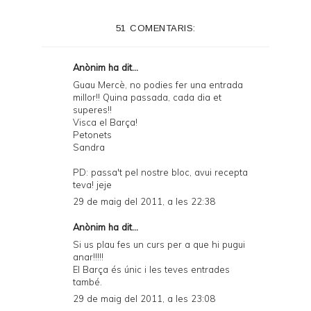
51 COMENTARIS:
Anònim ha dit...
Guau Mercè, no podies fer una entrada
millor!! Quina passada, cada dia et
superes!!
Visca el Barça!
Petonets
Sandra
PD: passa't pel nostre bloc, avui recepta
teva! jeje
29 de maig del 2011, a les 22:38
Anònim ha dit...
Si us plau fes un curs per a que hi pugui
anar!!!!!
El Barça és únic i les teves entrades
també.
29 de maig del 2011, a les 23:08