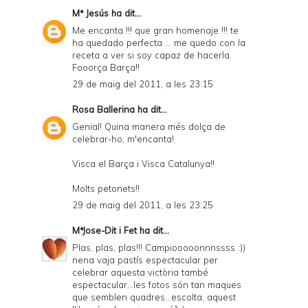
Mª Jesús
ha dit...
Me encanta !!! que gran homenaje !!! te
ha quedado perfecta ... me quedo con la
receta a ver si soy capaz de hacerla.
Fooorça Barça!!
29 de maig del 2011, a les 23:15
Rosa Ballerina
ha dit...
Genial! Quina manera més dolça de
celebrar-ho, m'encanta!
Visca el Barça i Visca Catalunya!!
Molts petonets!!
29 de maig del 2011, a les 23:25
MªJose-Dit i Fet
ha dit...
Plas, plas, plas!!! Campiooooonnnssss :))
nena vaja pastís espectacular per
celebrar aquesta victòria també
espectacular...les fotos són tan maques
que semblen quadres...escolta, aquest