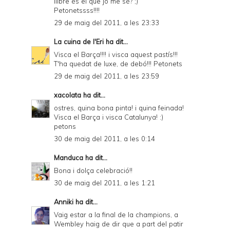
llibre és el que jo me sé? ;)
Petonetssss!!!!
29 de maig del 2011, a les 23:33
La cuina de l'Eri
ha dit...
Visca el Barça!!!! i visca aquest pastís!!!
T'ha quedat de luxe, de debó!!! Petonets
29 de maig del 2011, a les 23:59
xacolata
ha dit...
ostres, quina bona pinta! i quina feinada!
Visca el Barça i visca Catalunya! :)
petons
30 de maig del 2011, a les 0:14
Manduca
ha dit...
Bona i dolça celebració!!
30 de maig del 2011, a les 1:21
Anniki
ha dit...
Vaig estar a la final de la champions, a
Wembley haig de dir que a part del patir