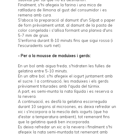
Finalment, s'hi afegeix la farina i una mica de
ratlladura de llimona al gust del consumidor i es
remena amb cura.
S'aboca la preparació al damunt d'un Silpat o paper
de forn prèviament untat, al damunt de la pasta de
color congelada i s'allisa formant una planxa d'uns
5-7 mm de gruix.
S'enforna durant 8-10 minuts fins que sigui rossa (i
l'escuradents surti net).
- Per a la mousse de maduixes i gerds:
En un bol amb aigua freda, s'hidraten les fulles de
gelatina entre 5-10 minuts.
En un altre bol, s'hi afegeix el iogurt juntament amb
el sucre. I a continuació, les maduixes i els gerds
prèviament triturades amb l'ajuda del túrmix.
A part, es semi-munta la nata líquida i es reserva a
la nevera.
A continuació, es desfà la gelatina escorreguda
durant 10 segons al microones, es deixa refredar un
xic i s'incorpora a la mescla dels iogurts (que ha
d'estar a temperatura ambient), tot remenant fins
que la gelatina quedi ben incorporada.
Es deixa refredar un xic a la nevera i finalment s'hi
afegeix la nata semi-muntada tot remenant amb