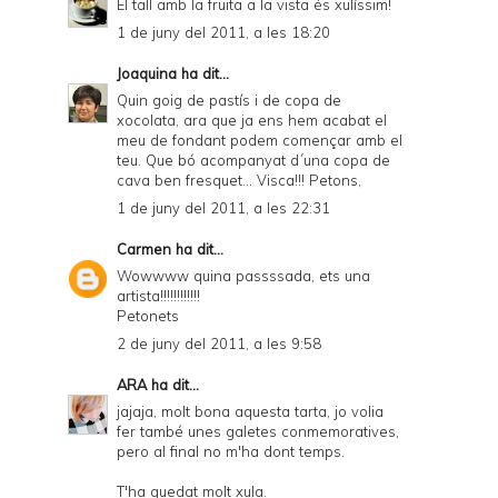
El tall amb la fruita a la vista és xulíssim!
1 de juny del 2011, a les 18:20
Joaquina
ha dit...
Quin goig de pastís i de copa de
xocolata, ara que ja ens hem acabat el
meu de fondant podem començar amb el
teu. Que bó acompanyat d´una copa de
cava ben fresquet... Visca!!! Petons,
1 de juny del 2011, a les 22:31
Carmen
ha dit...
Wowwww quina passssada, ets una
artista!!!!!!!!!!!!
Petonets
2 de juny del 2011, a les 9:58
ARA
ha dit...
jajaja, molt bona aquesta tarta, jo volia
fer també unes galetes conmemoratives,
pero al final no m'ha dont temps.
T'ha quedat molt xula.