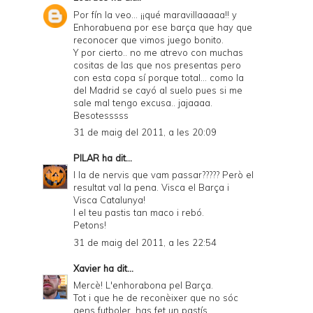
Por fín la veo... ¡¡qué maravillaaaaa!! y
Enhorabuena por ese barça que hay que
reconocer que vimos juego bonito.
Y por cierto.. no me atrevo con muchas
cositas de las que nos presentas pero
con esta copa sí porque total... como la
del Madrid se cayó al suelo pues si me
sale mal tengo excusa.. jajaaaa.
Besotesssss
31 de maig del 2011, a les 20:09
PILAR
ha dit...
I la de nervis que vam passar????? Però el
resultat val la pena. Visca el Barça i
Visca Catalunya!
I el teu pastis tan maco i rebó.
Petons!
31 de maig del 2011, a les 22:54
Xavier
ha dit...
Mercè! L'enhorabona pel Barça.
Tot i que he de reconèixer que no sóc
gens futboler, has fet un pastís