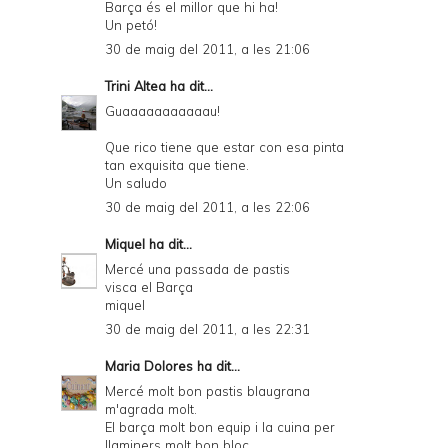
Barça és el millor que hi ha!
Un petó!
30 de maig del 2011, a les 21:06
Trini Altea
ha dit...
Guaaaaaaaaaaau!
Que rico tiene que estar con esa pinta
tan exquisita que tiene.
Un saludo
30 de maig del 2011, a les 22:06
Miquel
ha dit...
Mercé una passada de pastis
visca el Barça
miquel
30 de maig del 2011, a les 22:31
Maria Dolores
ha dit...
Mercé molt bon pastis blaugrana
m'agrada molt.
El barça molt bon equip i la cuina per
llaminers molt bon bloc.