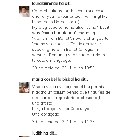
lauralaurentiu
ha dit...
Congratulations for this exquisite cake
and for your favourite team winning! My
husband is Barca's fan :).
My blog used to name also "cuina", but it
was "cuina banateana", meaning
"kitchen from Banat", now is changed to
"mama's recipes" :). The idiom we are
speaking here, in Banat (a region in
western Romania) seams to be related
to catalan language.
30 de maig del 2011, a les 10:50
maria cosbel la bisbal
ha dit...
Visaca visca i visca,amb el teu permís
n'agafo un tall.Em penso que t'hauríes de
dedicar a la repostería profesional,Ets
una artista!
Força Barça i Visca Catalunya!
Una abraçada.
30 de maig del 2011, a les 11:25
Judith
ha dit...