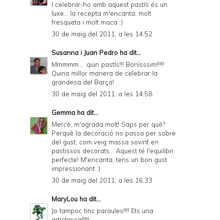
I celebrar-ho amb aquest pastís és un
luxe... la recepta m'encanta, molt
fresqueta i molt maca :)
30 de maig del 2011, a les 14:52
Susanna i Juan Pedro
ha dit...
Mmmmm.... quin pastís!!! Bonísssim!!!!!
Quina millor manera de celebrar la
grandesa del Barça!
30 de maig del 2011, a les 14:58
Gemma
ha dit...
Mercè, m'agrada molt! Saps per què?
Perquè la decoració no passa per sobre
del gust, com veig massa sovint en
pastissos decorats... Aquest té l'equilibri
perfecte! M'encanta, tens un bon gust
impressionant :)
30 de maig del 2011, a les 16:33
MaryLou
ha dit...
Jo tampoc tinc paraules!!!! Ets una
artistassa!!!!!