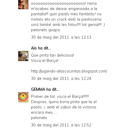
ooooooooooooooooooooooo! nena
m'acabes de deixar enganxada a la
pantalla!!! quin pastís més fantàstic! no
només ets un crack amb la pastisseria
sinó també amb les fotos!!!! tot genial!!! ;)
petonets guapa
30 de maig del 2011, a les 12:13
Alo
ha dit...
Que pinta tan deliciosa!
Visca el Barça!
http://jugando-alascocinitas.blogspot.com/
30 de maig del 2011, a les 12:24
GEMMA
ha dit...
Primer de tot, visca el Barça!!!!!!!
Despres, quina bona pinta que te el
pastis, i, amb el sabor de la victoria,
encara mes.....
petonets
30 de maig del 2011, a les 12:52