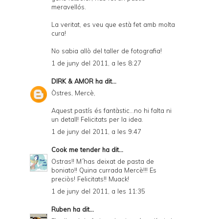
meravellós.
La veritat, es veu que està fet amb molta
cura!
No sabia allò del taller de fotografia!
1 de juny del 2011, a les 8:27
DIRK & AMOR
ha dit...
Òstres, Mercè,
Aquest pastís és fantàstic...no hi falta ni
un detall! Felicitats per la idea.
1 de juny del 2011, a les 9:47
Cook me tender
ha dit...
Ostras!! M´has deixat de pasta de
boniato!! Quina currada Mercè!!! Es
preciòs! Felicitats!! Muack!
1 de juny del 2011, a les 11:35
Ruben
ha dit...