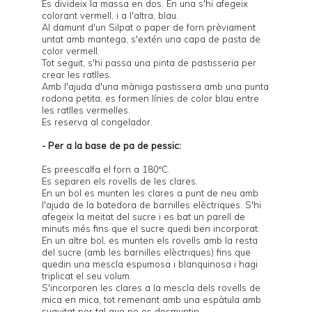
Es divideix la massa en dos. En una s'hi afegeix
colorant vermell, i a l'altra, blau.
Al damunt d'un Silpat o paper de forn prèviament
untat amb mantega, s'extén una capa de pasta de
color vermell.
Tot seguit, s'hi passa una pinta de pastisseria per
crear les ratlles.
Amb l'ajuda d'una màniga pastissera amb una punta
rodona petita, es formen línies de color blau entre
les ratlles vermelles.
Es reserva al congelador.
- Per a la base de pa de pessic:
Es preescalfa el forn a 180ºC.
Es separen els rovells de les clares.
En un bol es munten les clares a punt de neu amb
l'ajuda de la batedora de barnilles elèctriques. S'hi
afegeix la meitat del sucre i es bat un parell de
minuts més fins que el sucre quedi ben incorporat.
En un altre bol, es munten els rovells amb la resta
del sucre (amb les barnilles elèctriques) fins que
quedin una mescla espumosa i blanquinosa i hagi
triplicat el seu volum.
S'incorporen les clares a la mescla dels rovells de
mica en mica, tot remenant amb una espàtula amb
suavitat per tal que no es desmuntin.