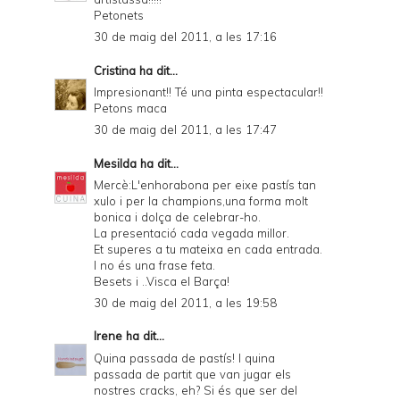
Petonets
30 de maig del 2011, a les 17:16
Cristina
ha dit...
Impresionant!! Té una pinta espectacular!!
Petons maca
30 de maig del 2011, a les 17:47
Mesilda
ha dit...
Mercè:L'enhorabona per eixe pastís tan
xulo i per la champions,una forma molt
bonica i dolça de celebrar-ho.
La presentació cada vegada millor.
Et superes a tu mateixa en cada entrada.
I no és una frase feta.
Besets i ..Visca el Barça!
30 de maig del 2011, a les 19:58
Irene
ha dit...
Quina passada de pastís! I quina
passada de partit que van jugar els
nostres cracks, eh? Si és que ser del