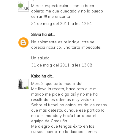
Merce, espectacular... con la boca
abierta me que quedado y no la puedo
cerrar!!!!! me encanta
31 de maig del 2011, a les 12:51
Silvia
ha dit...
No solamente es relinda,el crte se
aprecia rico,rico...una tarta impecable.
Un saludo
31 de maig del 2011, a les 13:08
Kako
ha dit...
Mercè!, que tarta más linda!
Me llevo la receta, hace rato que mi
marido me pide algo así y no me ha
resultado, es además muy vistoza.
Sobre el futbol no opino, es de las cosas
que más detesto, aunque ese partido lo
miró mi marido y hacía barra por el
equipo de Cataluña.
Me alegro que tengas éxito en los
cursos, bueno, no lo dudaba, tienes