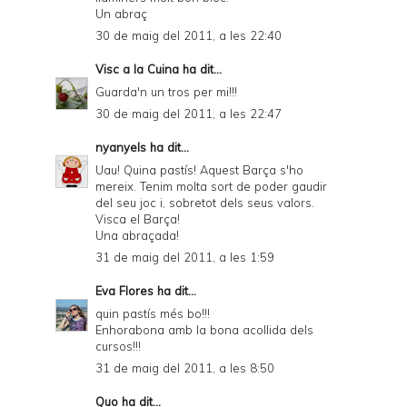
Un abraç
30 de maig del 2011, a les 22:40
Visc a la Cuina
ha dit...
Guarda'n un tros per mi!!!
30 de maig del 2011, a les 22:47
nyanyels
ha dit...
Uau! Quina pastís! Aquest Barça s'ho
mereix. Tenim molta sort de poder gaudir
del seu joc i, sobretot dels seus valors.
Visca el Barça!
Una abraçada!
31 de maig del 2011, a les 1:59
Eva Flores
ha dit...
quin pastís més bo!!!
Enhorabona amb la bona acollida dels
cursos!!!
31 de maig del 2011, a les 8:50
Quo
ha dit...