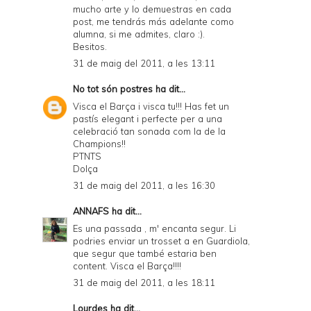
mucho arte y lo demuestras en cada
post, me tendrás más adelante como
alumna, si me admites, claro :).
Besitos.
31 de maig del 2011, a les 13:11
No tot són postres
ha dit...
Visca el Barça i visca tu!!! Has fet un
pastís elegant i perfecte per a una
celebració tan sonada com la de la
Champions!!
PTNTS
Dolça
31 de maig del 2011, a les 16:30
ANNAFS
ha dit...
Es una passada , m' encanta segur. Li
podries enviar un trosset a en Guardiola,
que segur que també estaria ben
content. Visca el Barça!!!!
31 de maig del 2011, a les 18:11
Lourdes
ha dit...