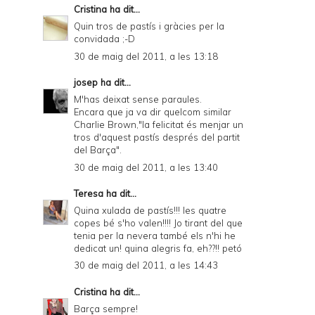
Cristina
ha dit...
Quin tros de pastís i gràcies per la
convidada ;-D
30 de maig del 2011, a les 13:18
josep
ha dit...
M'has deixat sense paraules.
Encara que ja va dir quelcom similar
Charlie Brown,"la felicitat és menjar un
tros d'aquest pastís després del partit
del Barça".
30 de maig del 2011, a les 13:40
Teresa
ha dit...
Quina xulada de pastís!!! les quatre
copes bé s'ho valen!!!! Jo tirant del que
tenia per la nevera també els n'hi he
dedicat un! quina alegris fa, eh??!! petó
30 de maig del 2011, a les 14:43
Cristina
ha dit...
Barça sempre!