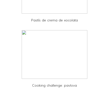
d
P
D
Pastís de crema de xocolata
F
Cooking challenge: pavlova