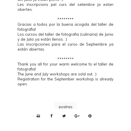
Les inscripcions pel curs del setembre ja estan
obertes.
********
Gracias a todos por la buena acogida del taller de
fotografia!
Los cursos del taller de fotografia (culinaria) de Junio
y de Julio ya están llenos. :)
Las inscripciones para el curso de Septiembre ya
están abiertas.
********
Thank you all for your warm welcome to el taller de
fotografia!
The June and July workshops are sold out. :)
Registration for the September workshop is already
open.
postres
P
r