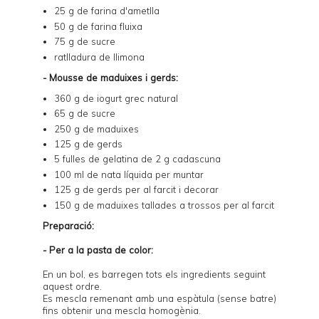
25 g de farina d'ametlla
50 g de farina fluixa
75 g de sucre
ratlladura de llimona
- Mousse de maduixes i gerds:
360 g de iogurt grec natural
65 g de sucre
250 g de maduixes
125 g de gerds
5 fulles de gelatina de 2 g cadascuna
100 ml de nata líquida per muntar
125 g de gerds per al farcit i decorar
150 g de maduixes tallades a trossos per al farcit
Preparació:
- Per a la pasta de color:
En un bol, es barregen tots els ingredients seguint
aquest ordre.
Es mescla remenant amb una espàtula (sense batre)
fins obtenir una mescla homogènia.