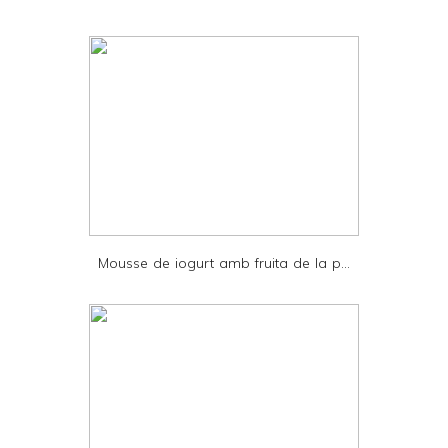
i
n
t
e
r
F
r
i
e
Mousse de iogurt amb fruita de la p...
n
d
l
y
a
n