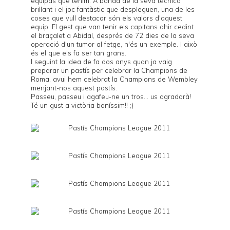
equipàs que tenim. A banda de la seva tècnica
brillant i el joc fantàstic que despleguen, una de les
coses que vull destacar són els valors d'aquest
equip. El gest que van tenir els capitans ahir cedint
el braçalet a Abidal, després de 72 dies de la seva
operació d'un tumor al fetge, n'és un exemple. I això
és el que els fa ser tan grans.
I seguint la idea de fa dos anys quan ja vaig
preparar
un pastís
per celebrar la Champions de
Roma, avui hem celebrat la Champions de Wembley
menjant-nos aquest pastís.
Passeu, passeu i agafeu-ne un tros... us agradarà!
Té un gust a victòria boníssim!! ;)