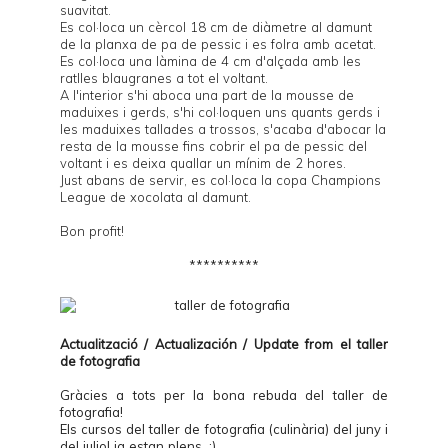
suavitat.
Es col·loca un cèrcol 18 cm de diàmetre al damunt
de la planxa de pa de pessic i es folra amb acetat.
Es col·loca una làmina de 4 cm d'alçada amb les
ratlles blaugranes a tot el voltant.
A l'interior s'hi aboca una part de la mousse de
maduixes i gerds, s'hi col·loquen uns quants gerds i
les maduixes tallades a trossos, s'acaba d'abocar la
resta de la mousse fins cobrir el pa de pessic del
voltant i es deixa quallar un mínim de 2 hores.
Just abans de servir, es col·loca la copa Champions
League de xocolata al damunt.
Bon profit!
**********
Actualització / Actualización / Update from el
taller
de fotografia
Gràcies a tots per la bona rebuda del taller de
fotografia!
Els cursos del taller de fotografia (culinària) del juny i
del juliol ja estan plens. :)