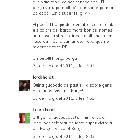
que vam tenir. Va ser sensacional! El
barça va jugar molt bé i ens va regalar la
3a copa!! Estic super feliç!! ^^
El pastís t'ha quedat genial, el costat amb
els colors del barça molts bonics, només
una cosa, trobo les línees molt fines i em
recorda més la samarreta nova que no
m'agrada tant :PP
Un petó!!! I força barça!!!
30 de maig del 2011, a les 7:07
Jordi
ha dit...
Quina guapada de pastís! I a sobre gens
enfalagós. Visca el barça!
30 de maig del 2011, a les 7:58
Laura
ha dit...
ei!!! genial aquest pastis!! inmillorable!
ideal per celebrar aquesta super victória
del Barça!! Visca el Barça!
30 de maig del 2011, a les 8:33