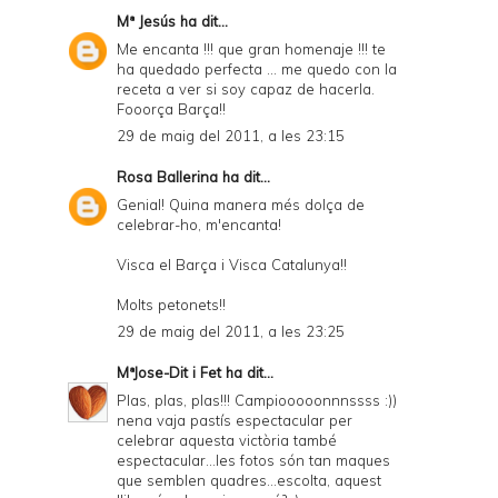
Mª Jesús
ha dit...
Me encanta !!! que gran homenaje !!! te
ha quedado perfecta ... me quedo con la
receta a ver si soy capaz de hacerla.
Fooorça Barça!!
29 de maig del 2011, a les 23:15
Rosa Ballerina
ha dit...
Genial! Quina manera més dolça de
celebrar-ho, m'encanta!
Visca el Barça i Visca Catalunya!!
Molts petonets!!
29 de maig del 2011, a les 23:25
MªJose-Dit i Fet
ha dit...
Plas, plas, plas!!! Campiooooonnnssss :))
nena vaja pastís espectacular per
celebrar aquesta victòria també
espectacular...les fotos són tan maques
que semblen quadres...escolta, aquest