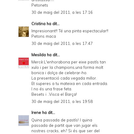
Petonets
30 de maig del 2011, a les 17:16
Cristina
ha dit...
Impresionant!! Té una pinta espectacular!!
Petons maca
30 de maig del 2011, a les 17:47
Mesilda
ha dit...
Mercè:L'enhorabona per eixe pastís tan
xulo i per la champions,una forma molt
bonica i dolça de celebrar-ho.
La presentació cada vegada millor.
Et superes a tu mateixa en cada entrada.
I no és una frase feta.
Besets i ..Visca el Barça!
30 de maig del 2011, a les 19:58
Irene
ha dit...
Quina passada de pastís! I quina
passada de partit que van jugar els
nostres cracks, eh? Si és que ser del