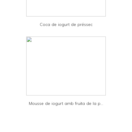
d
P
D
Coca de iogurt de préssec
F
Mousse de iogurt amb fruita de la p...