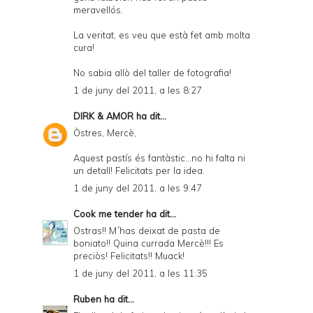
meravellós.
La veritat, es veu que està fet amb molta
cura!
No sabia allò del taller de fotografia!
1 de juny del 2011, a les 8:27
DIRK & AMOR
ha dit...
Òstres, Mercè,
Aquest pastís és fantàstic...no hi falta ni
un detall! Felicitats per la idea.
1 de juny del 2011, a les 9:47
Cook me tender
ha dit...
Ostras!! M´has deixat de pasta de
boniato!! Quina currada Mercè!!! Es
preciòs! Felicitats!! Muack!
1 de juny del 2011, a les 11:35
Ruben
ha dit...