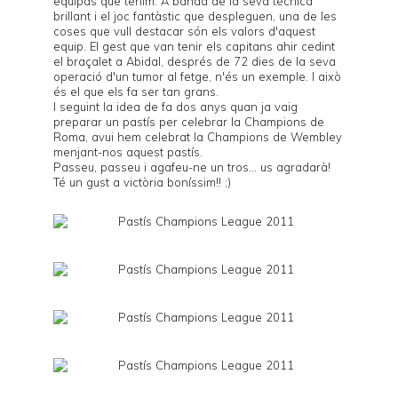
equipàs que tenim. A banda de la seva tècnica
brillant i el joc fantàstic que despleguen, una de les
coses que vull destacar són els valors d'aquest
equip. El gest que van tenir els capitans ahir cedint
el braçalet a Abidal, després de 72 dies de la seva
operació d'un tumor al fetge, n'és un exemple. I això
és el que els fa ser tan grans.
I seguint la idea de fa dos anys quan ja vaig
preparar
un pastís
per celebrar la Champions de
Roma, avui hem celebrat la Champions de Wembley
menjant-nos aquest pastís.
Passeu, passeu i agafeu-ne un tros... us agradarà!
Té un gust a victòria boníssim!! ;)