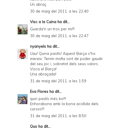
Un abraç
30 de maig del 2011, a les 22:40
Visc a la Cuina
ha dit...
Guarda'n un tros per mi!!!
30 de maig del 2011, a les 22:47
nyanyels
ha dit...
Uau! Quina pastís! Aquest Barça s'ho
mereix. Tenim molta sort de poder gaudir
del seu joc i, sobretot dels seus valors.
Visca el Barça!
Una abraçada!
31 de maig del 2011, a les 1:59
Eva Flores
ha dit...
quin pastís més bo!!!
Enhorabona amb la bona acollida dels
cursos!!!
31 de maig del 2011, a les 8:50
Quo
ha dit...