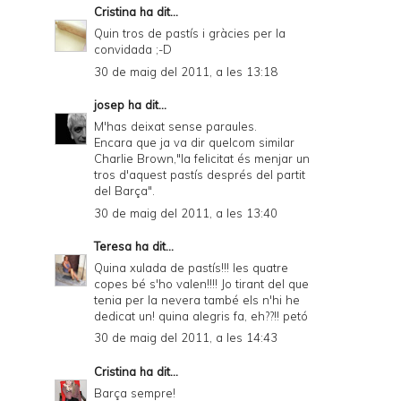
Cristina
ha dit...
Quin tros de pastís i gràcies per la
convidada ;-D
30 de maig del 2011, a les 13:18
josep
ha dit...
M'has deixat sense paraules.
Encara que ja va dir quelcom similar
Charlie Brown,"la felicitat és menjar un
tros d'aquest pastís després del partit
del Barça".
30 de maig del 2011, a les 13:40
Teresa
ha dit...
Quina xulada de pastís!!! les quatre
copes bé s'ho valen!!!! Jo tirant del que
tenia per la nevera també els n'hi he
dedicat un! quina alegris fa, eh??!! petó
30 de maig del 2011, a les 14:43
Cristina
ha dit...
Barça sempre!