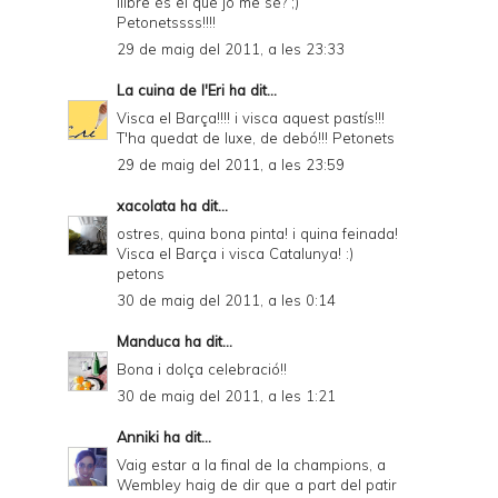
llibre és el que jo me sé? ;)
Petonetssss!!!!
29 de maig del 2011, a les 23:33
La cuina de l'Eri
ha dit...
Visca el Barça!!!! i visca aquest pastís!!!
T'ha quedat de luxe, de debó!!! Petonets
29 de maig del 2011, a les 23:59
xacolata
ha dit...
ostres, quina bona pinta! i quina feinada!
Visca el Barça i visca Catalunya! :)
petons
30 de maig del 2011, a les 0:14
Manduca
ha dit...
Bona i dolça celebració!!
30 de maig del 2011, a les 1:21
Anniki
ha dit...
Vaig estar a la final de la champions, a
Wembley haig de dir que a part del patir