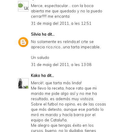
Merce, espectacular... con la boca
abierta me que quedado y no la puedo
cerrar!!!!! me encanta
31 de maig del 2011, a les 12:51
Silvia
ha dit...
No solamente es relinda,el crte se
aprecia rico,rico...una tarta impecable.
Un saludo
31 de maig del 2011, a les 13:08
Kako
ha dit...
Mercè!, que tarta más linda!
Me llevo la receta, hace rato que mi
marido me pide algo así y no me ha
resultado, es además muy vistoza.
Sobre el futbol no opino, es de las cosas
que más detesto, aunque ese partido lo
miró mi marido y hacía barra por el
equipo de Cataluña.
Me alegro que tengas éxito en los
cursos, bueno, no lo dudaba, tienes