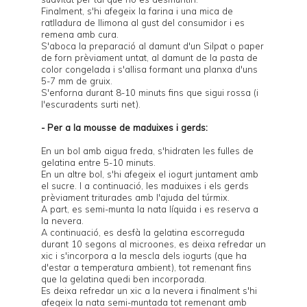
Finalment, s'hi afegeix la farina i una mica de
ratlladura de llimona al gust del consumidor i es
remena amb cura.
S'aboca la preparació al damunt d'un Silpat o paper
de forn prèviament untat, al damunt de la pasta de
color congelada i s'allisa formant una planxa d'uns
5-7 mm de gruix.
S'enforna durant 8-10 minuts fins que sigui rossa (i
l'escuradents surti net).
- Per a la mousse de maduixes i gerds:
En un bol amb aigua freda, s'hidraten les fulles de
gelatina entre 5-10 minuts.
En un altre bol, s'hi afegeix el iogurt juntament amb
el sucre. I a continuació, les maduixes i els gerds
prèviament triturades amb l'ajuda del túrmix.
A part, es semi-munta la nata líquida i es reserva a
la nevera.
A continuació, es desfà la gelatina escorreguda
durant 10 segons al microones, es deixa refredar un
xic i s'incorpora a la mescla dels iogurts (que ha
d'estar a temperatura ambient), tot remenant fins
que la gelatina quedi ben incorporada.
Es deixa refredar un xic a la nevera i finalment s'hi
afegeix la nata semi-muntada tot remenant amb