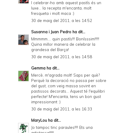
I celebrar-ho amb aquest pastís és un
luxe... la recepta m'encanta, molt
fresqueta i molt maca :)
30 de maig del 2011, a les 14:52
Susanna i Juan Pedro
ha dit...
Mmmmm.... quin pastís!!! Bonísssim!!!!!
Quina millor manera de celebrar la
grandesa del Barça!
30 de maig del 2011, a les 14:58
Gemma
ha dit...
Mercè, m'agrada molt! Saps per què?
Perquè la decoració no passa per sobre
del gust, com veig massa sovint en
pastissos decorats... Aquest té l'equilibri
perfecte! M'encanta, tens un bon gust
impressionant :)
30 de maig del 2011, a les 16:33
MaryLou
ha dit...
Jo tampoc tinc paraules!!!! Ets una
artistassa!!!!!