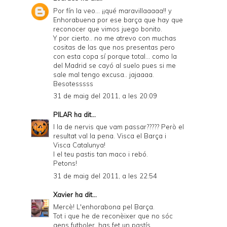
Por fín la veo... ¡¡qué maravillaaaaa!! y
Enhorabuena por ese barça que hay que
reconocer que vimos juego bonito.
Y por cierto.. no me atrevo con muchas
cositas de las que nos presentas pero
con esta copa sí porque total... como la
del Madrid se cayó al suelo pues si me
sale mal tengo excusa.. jajaaaa.
Besotesssss
31 de maig del 2011, a les 20:09
PILAR
ha dit...
I la de nervis que vam passar????? Però el
resultat val la pena. Visca el Barça i
Visca Catalunya!
I el teu pastis tan maco i rebó.
Petons!
31 de maig del 2011, a les 22:54
Xavier
ha dit...
Mercè! L'enhorabona pel Barça.
Tot i que he de reconèixer que no sóc
gens futboler, has fet un pastís