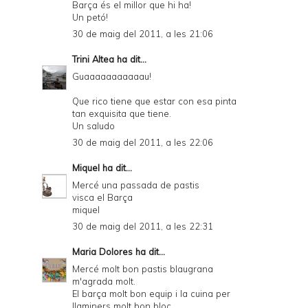
Barça és el millor que hi ha!
Un petó!
30 de maig del 2011, a les 21:06
Trini Altea
ha dit...
Guaaaaaaaaaaau!
Que rico tiene que estar con esa pinta
tan exquisita que tiene.
Un saludo
30 de maig del 2011, a les 22:06
Miquel
ha dit...
Mercé una passada de pastis
visca el Barça
miquel
30 de maig del 2011, a les 22:31
Maria Dolores
ha dit...
Mercé molt bon pastis blaugrana
m'agrada molt.
El barça molt bon equip i la cuina per
llaminers molt bon bloc.