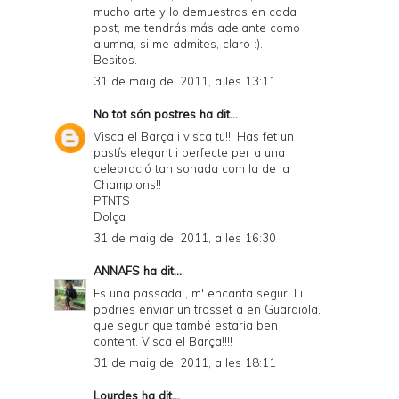
mucho arte y lo demuestras en cada
post, me tendrás más adelante como
alumna, si me admites, claro :).
Besitos.
31 de maig del 2011, a les 13:11
No tot són postres
ha dit...
Visca el Barça i visca tu!!! Has fet un
pastís elegant i perfecte per a una
celebració tan sonada com la de la
Champions!!
PTNTS
Dolça
31 de maig del 2011, a les 16:30
ANNAFS
ha dit...
Es una passada , m' encanta segur. Li
podries enviar un trosset a en Guardiola,
que segur que també estaria ben
content. Visca el Barça!!!!
31 de maig del 2011, a les 18:11
Lourdes
ha dit...