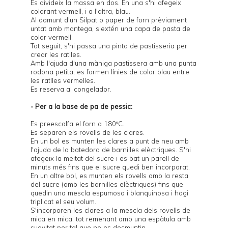
Es divideix la massa en dos. En una s'hi afegeix
colorant vermell, i a l'altra, blau.
Al damunt d'un Silpat o paper de forn prèviament
untat amb mantega, s'extén una capa de pasta de
color vermell.
Tot seguit, s'hi passa una pinta de pastisseria per
crear les ratlles.
Amb l'ajuda d'una màniga pastissera amb una punta
rodona petita, es formen línies de color blau entre
les ratlles vermelles.
Es reserva al congelador.
- Per a la base de pa de pessic:
Es preescalfa el forn a 180ºC.
Es separen els rovells de les clares.
En un bol es munten les clares a punt de neu amb
l'ajuda de la batedora de barnilles elèctriques. S'hi
afegeix la meitat del sucre i es bat un parell de
minuts més fins que el sucre quedi ben incorporat.
En un altre bol, es munten els rovells amb la resta
del sucre (amb les barnilles elèctriques) fins que
quedin una mescla espumosa i blanquinosa i hagi
triplicat el seu volum.
S'incorporen les clares a la mescla dels rovells de
mica en mica, tot remenant amb una espàtula amb
suavitat per tal que no es desmuntin.