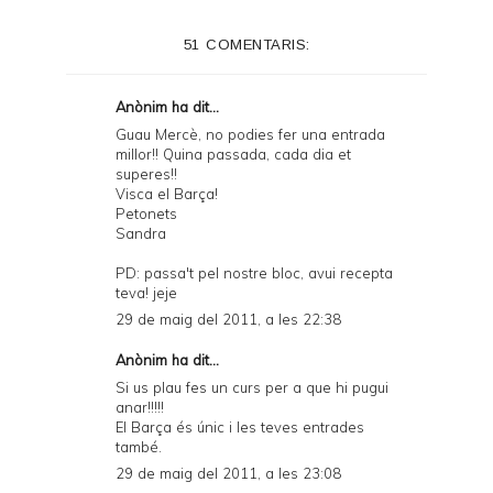
51 COMENTARIS:
Anònim ha dit...
Guau Mercè, no podies fer una entrada
millor!! Quina passada, cada dia et
superes!!
Visca el Barça!
Petonets
Sandra
PD: passa't pel nostre bloc, avui recepta
teva! jeje
29 de maig del 2011, a les 22:38
Anònim ha dit...
Si us plau fes un curs per a que hi pugui
anar!!!!!
El Barça és únic i les teves entrades
també.
29 de maig del 2011, a les 23:08