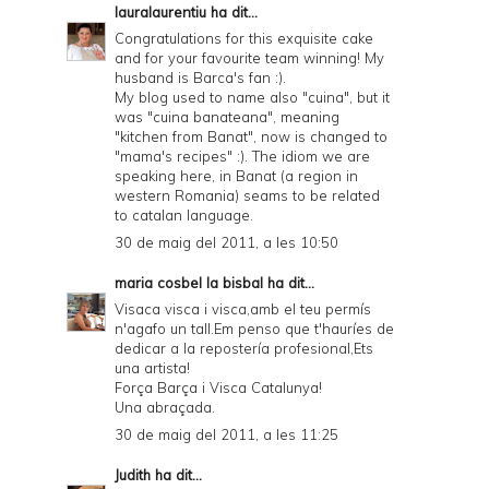
lauralaurentiu
ha dit...
Congratulations for this exquisite cake
and for your favourite team winning! My
husband is Barca's fan :).
My blog used to name also "cuina", but it
was "cuina banateana", meaning
"kitchen from Banat", now is changed to
"mama's recipes" :). The idiom we are
speaking here, in Banat (a region in
western Romania) seams to be related
to catalan language.
30 de maig del 2011, a les 10:50
maria cosbel la bisbal
ha dit...
Visaca visca i visca,amb el teu permís
n'agafo un tall.Em penso que t'hauríes de
dedicar a la repostería profesional,Ets
una artista!
Força Barça i Visca Catalunya!
Una abraçada.
30 de maig del 2011, a les 11:25
Judith
ha dit...