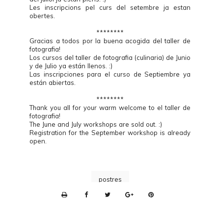
Les inscripcions pel curs del setembre ja estan
obertes.
********
Gracias a todos por la buena acogida del taller de
fotografia!
Los cursos del taller de fotografia (culinaria) de Junio
y de Julio ya están llenos. :)
Las inscripciones para el curso de Septiembre ya
están abiertas.
********
Thank you all for your warm welcome to el taller de
fotografia!
The June and July workshops are sold out. :)
Registration for the September workshop is already
open.
postres
P
r