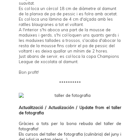
suavitat.
Es col·loca un cèrcol 18 cm de diàmetre al damunt
de la planxa de pa de pessic i es folra amb acetat.
Es col·loca una làmina de 4 cm d'alçada amb les
ratlles blaugranes a tot el voltant.
A l'interior s'hi aboca una part de la mousse de
maduixes i gerds, s'hi col·loquen uns quants gerds i
les maduixes tallades a trossos, s'acaba d'abocar la
resta de la mousse fins cobrir el pa de pessic del
voltant i es deixa quallar un mínim de 2 hores.
Just abans de servir, es col·loca la copa Champions
League de xocolata al damunt.
Bon profit!
**********
Actualització / Actualización / Update from el
taller
de fotografia
Gràcies a tots per la bona rebuda del taller de
fotografia!
Els cursos del taller de fotografia (culinària) del juny i
del juliol ja estan plens. :)