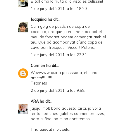
El tall amb la fruita a la vista és xulíssim!
1 de juny del 2011, a les 18:20
Joaquina
ha dit...
Quin goig de pastís i de copa de
xocolata, ara que ja ens hem acabat el
meu de fondant podem començar amb el
teu. Que bó acompanyat d´una copa de
cava ben fresquet... Visca!!! Petons,
1 de juny del 2011, a les 22:31
Carmen
ha dit...
Wowwww quina passssada, ets una
artista!!!!!!!!!!!!
Petonets
2 de juny del 2011, a les 9:58
ARA
ha dit...
jajaja, molt bona aquesta tarta, jo volia
fer també unes galetes conmemoratives,
pero al final no m'ha dont temps.
T'ha quedat molt xula.