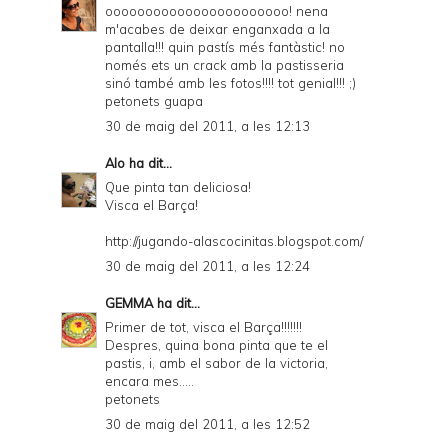
ooooooooooooooooooooooo! nena
m'acabes de deixar enganxada a la
pantalla!!! quin pastís més fantàstic! no
només ets un crack amb la pastisseria
sinó també amb les fotos!!!! tot genial!!! ;)
petonets guapa
30 de maig del 2011, a les 12:13
Alo
ha dit...
Que pinta tan deliciosa!
Visca el Barça!
http://jugando-alascocinitas.blogspot.com/
30 de maig del 2011, a les 12:24
GEMMA
ha dit...
Primer de tot, visca el Barça!!!!!!!
Despres, quina bona pinta que te el
pastis, i, amb el sabor de la victoria,
encara mes.....
petonets
30 de maig del 2011, a les 12:52