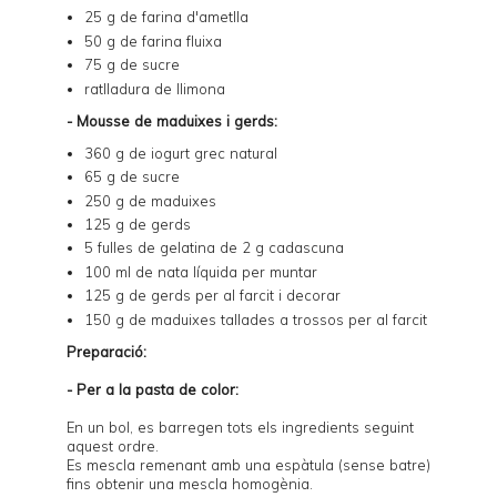
25 g de farina d'ametlla
50 g de farina fluixa
75 g de sucre
ratlladura de llimona
- Mousse de maduixes i gerds:
360 g de iogurt grec natural
65 g de sucre
250 g de maduixes
125 g de gerds
5 fulles de gelatina de 2 g cadascuna
100 ml de nata líquida per muntar
125 g de gerds per al farcit i decorar
150 g de maduixes tallades a trossos per al farcit
Preparació:
- Per a la pasta de color:
En un bol, es barregen tots els ingredients seguint
aquest ordre.
Es mescla remenant amb una espàtula (sense batre)
fins obtenir una mescla homogènia.