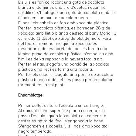
Els ulls es fan col·locant una gota de xocolata
blanca al damunt d'una tira d'acetat, i quan ha
solidificat s'hi afegeix una gota de xocolata amb llet
i finalment, un punt de xocolata negra.
El nas i els cabells es fan amb xocolata plàstica.
Per fer la xocolata plàstica, es barregen 28 g de
xocolata amb llet o blanca desfeta al bany Maria i 1
cullerada (1 tbsp) de xarop de blat de moro. Fora
del foc, es remena fins que la xocolata es
desenganxi de les parets del bol. Es forma una
làmina prima de xocolata plàstica, s'embolica amb
film i es deixa reposar a la nevera tota la nit.
Per fer el nas, s'agafa una porció de la xocolata
plàstica amb llet i es forma una rodona.
Per fer els cabells, s'agafa una porció de xocolata
plàstica blanca o de llet i es passa per un colador
(prement en un sol punt).
Ensamblatge:
Primer de tot es talla l'escala a un cert angle.
Al damunt d'una superfície plana i calenta, s'hi
passa l'escala i quan la xocolata es comenci a
desfer es retira del foc i s'enganxa a la base.
S'enganxen els cabells, ulls i nas amb xocolata
negra temperada.