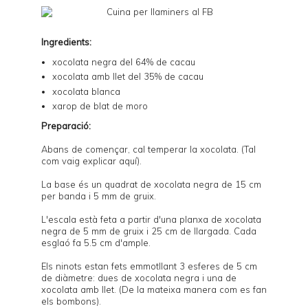
Ingredients:
xocolata negra del 64% de cacau
xocolata amb llet del 35% de cacau
xocolata blanca
xarop de blat de moro
Preparació:
Abans de començar, cal temperar la xocolata. (Tal
com vaig explicar
aquí
).
La base és un quadrat de xocolata negra de 15 cm
per banda i 5 mm de gruix.
L'escala està feta a partir d'una planxa de xocolata
negra de 5 mm de gruix i 25 cm de llargada. Cada
esglaó fa 5.5 cm d'ample.
Els ninots estan fets emmotllant 3 esferes de 5 cm
de diàmetre: dues de xocolata negra i una de
xocolata amb llet. (
De la mateixa manera com es fan
els bombons
).