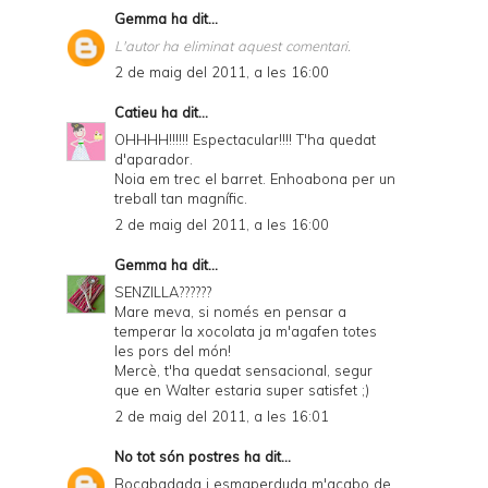
Gemma
ha dit...
L'autor ha eliminat aquest comentari.
2 de maig del 2011, a les 16:00
Catieu
ha dit...
OHHHH!!!!!! Espectacular!!!! T'ha quedat
d'aparador.
Noia em trec el barret. Enhoabona per un
treball tan magnífic.
2 de maig del 2011, a les 16:00
Gemma
ha dit...
SENZILLA??????
Mare meva, si només en pensar a
temperar la xocolata ja m'agafen totes
les pors del món!
Mercè, t'ha quedat sensacional, segur
que en Walter estaria super satisfet ;)
2 de maig del 2011, a les 16:01
No tot són postres
ha dit...
Bocabadada i esmaperduda m'acabo de