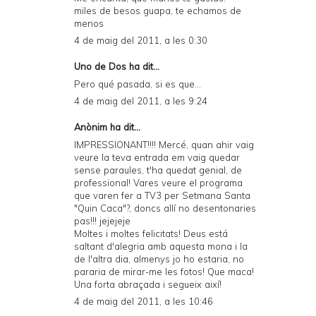
miles de besos guapa, te echamos de
menos
4 de maig del 2011, a les 0:30
Uno de Dos
ha dit...
Pero qué pasada, si es que...
4 de maig del 2011, a les 9:24
Anònim ha dit...
IMPRESSIONANT!!!! Mercé, quan ahir vaig
veure la teva entrada em vaig quedar
sense paraules, t'ha quedat genial, de
professional! Vares veure el programa
que varen fer a TV3 per Setmana Santa
"Quin Caca"?, doncs allí no desentonaries
pas!!! jejejeje
Moltes i moltes felicitats! Deus está
saltant d'alegria amb aquesta mona i la
de l'altra dia, almenys jo ho estaria, no
pararia de mirar-me les fotos! Que maca!
Una forta abraçada i segueix així!
4 de maig del 2011, a les 10:46