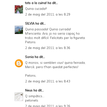
tots a la cuina!
ha dit...
Quina cucada!!
2 de maig del 2011, a les 8:29
SILVIA
ha dit...
Quina passada! Quina currada!
M'encanta. Ara, jo no seria capaç ho
trobo molt difícil. Felicitats per la figureta.
Petons
2 de maig del 2011, a les 8:36
Sonia
ha dit...
Q monos, si semblen vius! quina feinada,
Mercè, pero t'han quedat perfectes!
Petons,
2 de maig del 2011, a les 8:43
Neus
ha dit...
Q simpátics...
petonets
2 de maig del 2011, a les 9:26