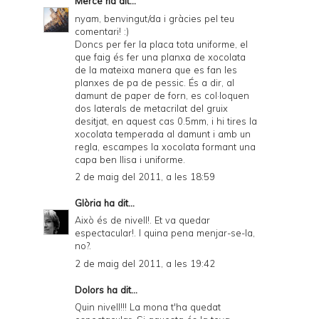
Mercè
ha dit...
nyam, benvingut/da i gràcies pel teu
comentari! :)
Doncs per fer la placa tota uniforme, el
que faig és fer una planxa de xocolata
de la mateixa manera que es fan les
planxes de pa de pessic. És a dir, al
damunt de paper de forn, es col·loquen
dos laterals de metacrilat del gruix
desitjat, en aquest cas 0.5mm, i hi tires la
xocolata temperada al damunt i amb un
regla, escampes la xocolata formant una
capa ben llisa i uniforme.
2 de maig del 2011, a les 18:59
Glòria
ha dit...
Això és de nivell!. Et va quedar
espectacular!. I quina pena menjar-se-la,
no?.
2 de maig del 2011, a les 19:42
Dolors
ha dit...
Quin nivell!!! La mona t'ha quedat