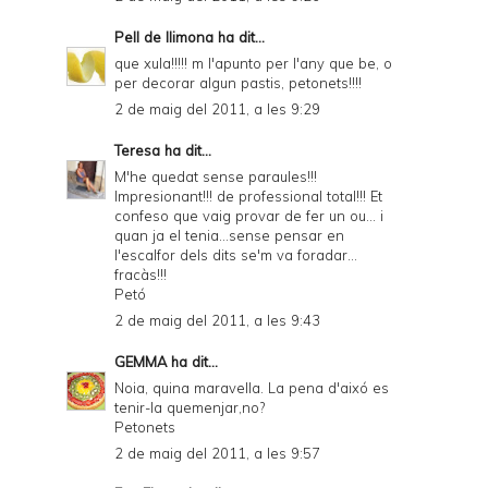
Pell de llimona
ha dit...
que xula!!!!! m l'apunto per l'any que be, o
per decorar algun pastis, petonets!!!!
2 de maig del 2011, a les 9:29
Teresa
ha dit...
M'he quedat sense paraules!!!
Impresionant!!! de professional total!!! Et
confeso que vaig provar de fer un ou... i
quan ja el tenia...sense pensar en
l'escalfor dels dits se'm va foradar...
fracàs!!!
Petó
2 de maig del 2011, a les 9:43
GEMMA
ha dit...
Noia, quina maravella. La pena d'aixó es
tenir-la quemenjar,no?
Petonets
2 de maig del 2011, a les 9:57