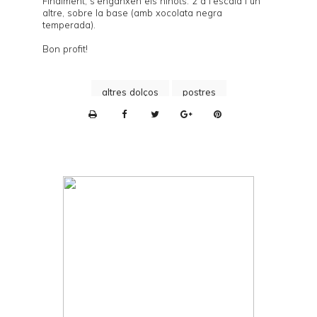
Finalment, s'enganxen els ninots: 2 a l'escala i un
altre, sobre la base (amb xocolata negra
temperada).
Bon profit!
altres dolços
postres
P
r
i
n
t
e
r
F
r
i