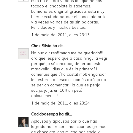
Esto no es fácil y todos los que hemos
tocado el chocolate lo sabemos.
La mona es original, graciosa, está muy
bien ejecutada porque el chocolate brilla
y a veces ya nos dejas sin palabras.
Felicidades y muchos besitos.
1 de maig del 2011, a les 23:13
Chez Silvia
ha dit...
No puc dir res!!!muda me he quedado!!!i
ara que, espero que a casa ningú la vegi
per què jo sóc incapaç de fer aquesta
maravella i dius que és la primera? i
comentes que t´ha costat molt enganxar
les esferes a l´escala!!!només això! jo no
se per on començar i la que es penja
sóc jo. ja ja, un 10!!! un petó i
aplaudimens!!!!
1 de maig del 2011, a les 23:24
Cocidodesopa
ha dit...
Aplausos y aplausos por lo que has
logrado hacer con unos cuántos gramos
de chocolate, con mucha paciencia y