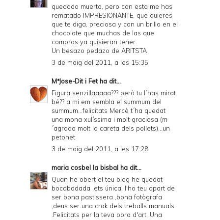
quedado muerta, pero con esta me has
rematado IMPRESIONANTE, que quieres
que te diga, preciosa y con un brillo en el
chocolate que muchas de las que
compras ya quisieran tener.
Un besazo pedazo de ARITSTA
3 de maig del 2011, a les 15:35
MªJose-Dit i Fet
ha dit...
Figura senzillaaaaa??? però tu l´has mirat
bé?? a mi em sembla el summum del
summum...felicitats Mercè t´ha quedat
una mona xulíssima i molt graciosa (m
´agrada molt la careta dels pollets)...un
petonet
3 de maig del 2011, a les 17:28
maria cosbel la bisbal
ha dit...
Quan he obert el teu blog he quedat
bocabadada ,ets única, l'ho teu apart de
ser bona pastissera ,bona fotògrafa
,deus ser una crak dels treballs manuals
.Felicitats per la teva obra d'art .Una