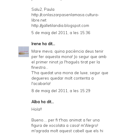
Salu2, Paula
http://conlaszarpasenlamasa.cultura-
libre.net
http://galletilandia.blogspot.com
5 de maig del 2011, a les 15:36
Irene
ha dit...
Mare meva, quina paciència deus tenir
per fer aquesta mona! Jo segur que amb
el primer ninot ja l'hagués tirat per la
finestra...
T'ha quedat una mona de luxe, segur que
degueres quedar molt contenta a
l'acabarla!
8 de maig del 2011, a les 15:29
Alba
ha dit...
Hola!!
Bueno.... per fi t'has animat a fer una
figura de xocolata a casa! m'Alegro!
m'agrada molt aquest cabell que els hi