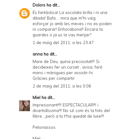
Dolors
ha dit...
És fantàstica! La xocolata brilla i ni una
ditada! Bufa.... mira que m'hi vaig
esforçar jo amb les meves i no es poden
ni comparar! Enhorabona!! Encara la
guardes o ja us la vau menjar?
1 de maig del 2011, a les 23:47
anna ha dit...
Mare de Deu, quina preciositat!!! Si
decideixes fer un curset , avisa, faré
mans i mànigues per assistir-hi
Gràcies per compartir
2 de maig del 2011, a les 0:06
Miel
ha dit...
Impresionant!!!! ESPECTACULAR!!! i
divertidíssima!!! No sé com és la foto del
llibre,...però a tu t'ha quedat de luxe!!!
Petonassos
Miel