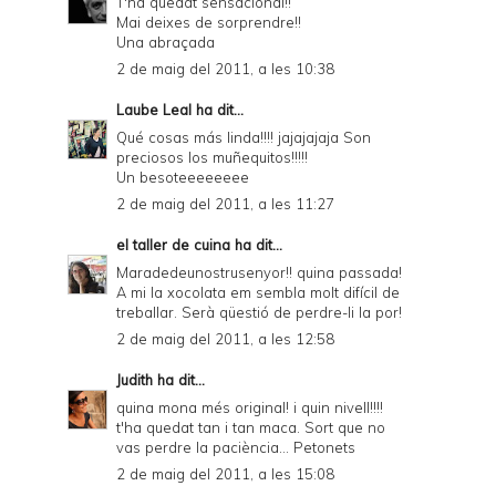
T'ha quedat sensacional!!
Mai deixes de sorprendre!!
Una abraçada
2 de maig del 2011, a les 10:38
Laube Leal
ha dit...
Qué cosas más linda!!!! jajajajaja Son
preciosos los muñequitos!!!!!
Un besoteeeeeeee
2 de maig del 2011, a les 11:27
el taller de cuina
ha dit...
Maradedeunostrusenyor!! quina passada!
A mi la xocolata em sembla molt difícil de
treballar. Serà qüestió de perdre-li la por!
2 de maig del 2011, a les 12:58
Judith
ha dit...
quina mona més original! i quin nivell!!!!
t'ha quedat tan i tan maca. Sort que no
vas perdre la paciència... Petonets
2 de maig del 2011, a les 15:08