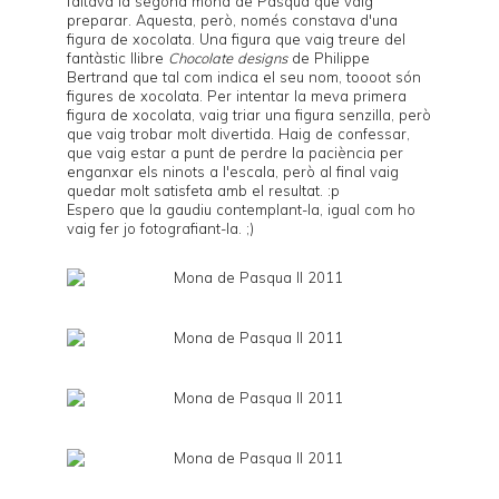
faltava la segona mona de Pasqua que vaig
preparar. Aquesta, però, només constava d'una
figura de xocolata. Una figura que vaig treure del
fantàstic llibre
Chocolate designs
de Philippe
Bertrand que tal com indica el seu nom, toooot són
figures de xocolata. Per intentar la meva primera
figura de xocolata, vaig triar una figura senzilla, però
que vaig trobar molt divertida. Haig de confessar,
que vaig estar a punt de perdre la paciència per
enganxar els ninots a l'escala, però al final vaig
quedar molt satisfeta amb el resultat. :p
Espero que la gaudiu contemplant-la, igual com ho
vaig fer jo fotografiant-la. ;)