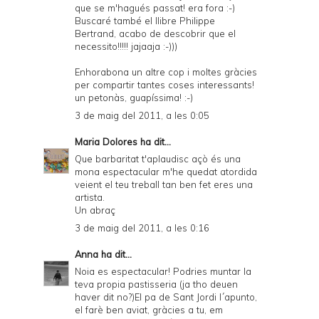
que se m'hagués passat! era fora :-)
Buscaré també el llibre Philippe
Bertrand, acabo de descobrir que el
necessito!!!!! jajaaja :-)))
Enhorabona un altre cop i moltes gràcies
per compartir tantes coses interessants!
un petonàs, guapíssima! :-)
3 de maig del 2011, a les 0:05
Maria Dolores
ha dit...
Que barbaritat t'aplaudisc açò és una
mona espectacular m'he quedat atordida
veient el teu treball tan ben fet eres una
artista.
Un abraç
3 de maig del 2011, a les 0:16
Anna
ha dit...
Noia es espectacular! Podries muntar la
teva propia pastisseria (ja tho deuen
haver dit no?)El pa de Sant Jordi l´apunto,
el farè ben aviat, gràcies a tu, em