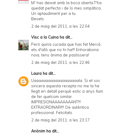
M' has deixat amb la boca oberta.T'ha
quedat perfecta i de lo mes simpàtica.
Un aplaudiment per a tu.
Besets
2 de maig del 2011, a les 22:04
Visc a la Cuina
ha dit...
Però quina cucada que has fet Mercè,
ets d'allò que no hi ha!!! Enhorabona
noia, tens ànima de pastissera!
2 de maig del 2011, a les 22:46
Laura
ha dit...
Uaaaaaaaaaaaaaaaaaaala. Si et soc
sincera aquesta recepta no me la he
llegit en detall perquè estic a anys llum
de fer quelcom similar.
IMPRESIONAAAAAAAANT!!!
EXTRAORDINARI!!! De autèntica
professional. Felicitats.
2 de maig del 2011, a les 23:17
Anònim ha dit...