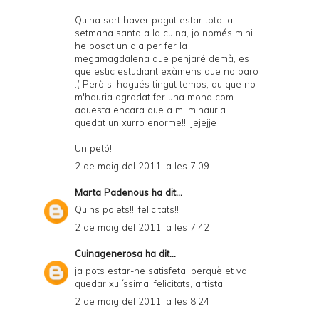
Quina sort haver pogut estar tota la
setmana santa a la cuina, jo només m'hi
he posat un dia per fer la
megamagdalena que penjaré demà, es
que estic estudiant exàmens que no paro
:( Però si hagués tingut temps, au que no
m'hauria agradat fer una mona com
aquesta encara que a mi m'hauria
quedat un xurro enorme!!! jejejje
Un petó!!
2 de maig del 2011, a les 7:09
Marta Padenous
ha dit...
Quins polets!!!!felicitats!!
2 de maig del 2011, a les 7:42
Cuinagenerosa
ha dit...
ja pots estar-ne satisfeta, perquè et va
quedar xulíssima. felicitats, artista!
2 de maig del 2011, a les 8:24