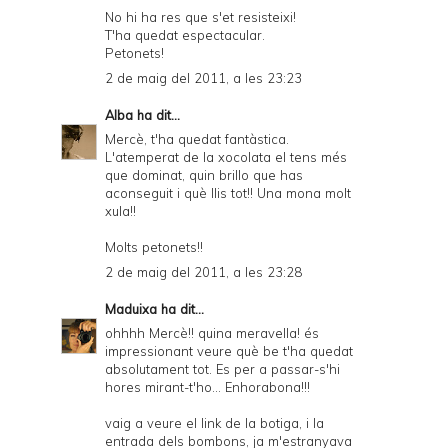
No hi ha res que s'et resisteixi!
T'ha quedat espectacular.
Petonets!
2 de maig del 2011, a les 23:23
Alba
ha dit...
Mercè, t'ha quedat fantàstica.
L'atemperat de la xocolata el tens més
que dominat, quin brillo que has
aconseguit i què llis tot!! Una mona molt
xula!!
Molts petonets!!
2 de maig del 2011, a les 23:28
Maduixa
ha dit...
ohhhh Mercè!! quina meravella! és
impressionant veure què be t'ha quedat
absolutament tot. Es per a passar-s'hi
hores mirant-t'ho... Enhorabona!!!
vaig a veure el link de la botiga, i la
entrada dels bombons, ja m'estranyava