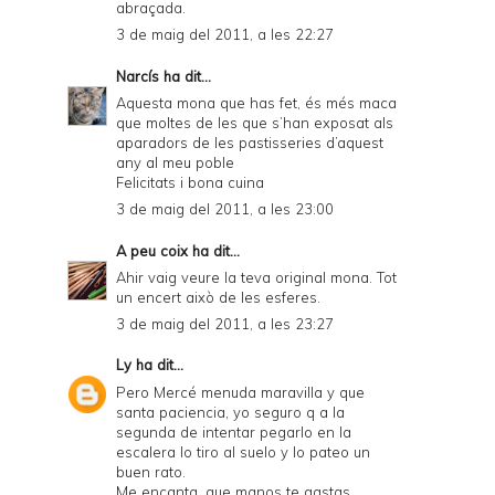
abraçada.
3 de maig del 2011, a les 22:27
Narcís
ha dit...
Aquesta mona que has fet, és més maca
que moltes de les que s’han exposat als
aparadors de les pastisseries d’aquest
any al meu poble
Felicitats i bona cuina
3 de maig del 2011, a les 23:00
A peu coix
ha dit...
Ahir vaig veure la teva original mona. Tot
un encert això de les esferes.
3 de maig del 2011, a les 23:27
Ly
ha dit...
Pero Mercé menuda maravilla y que
santa paciencia, yo seguro q a la
segunda de intentar pegarlo en la
escalera lo tiro al suelo y lo pateo un
buen rato.
Me encanta, que manos te gastas.