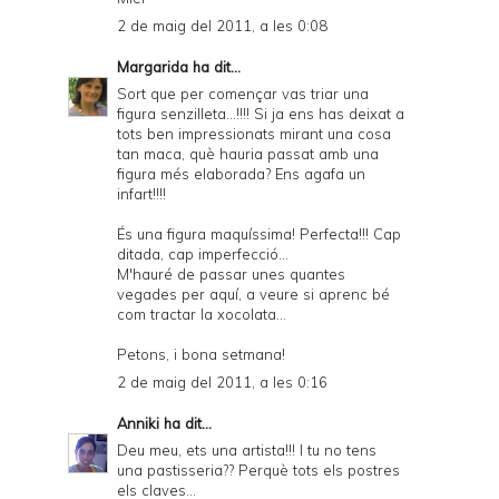
2 de maig del 2011, a les 0:08
Margarida
ha dit...
Sort que per començar vas triar una
figura senzilleta...!!!! Si ja ens has deixat a
tots ben impressionats mirant una cosa
tan maca, què hauria passat amb una
figura més elaborada? Ens agafa un
infart!!!!
És una figura maquíssima! Perfecta!!! Cap
ditada, cap imperfecció...
M'hauré de passar unes quantes
vegades per aquí, a veure si aprenc bé
com tractar la xocolata...
Petons, i bona setmana!
2 de maig del 2011, a les 0:16
Anniki
ha dit...
Deu meu, ets una artista!!! I tu no tens
una pastisseria?? Perquè tots els postres
els claves...