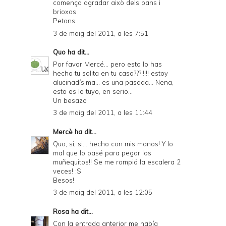
comença agradar això dels pans i
brioxos
Petons
3 de maig del 2011, a les 7:51
Quo
ha dit...
Por favor Mercé... pero esto lo has
hecho tu solita en tu casa???!!!!! estoy
alucinadísima... es una pasada... Nena,
esto es lo tuyo, en serio...
Un besazo
3 de maig del 2011, a les 11:44
Mercè
ha dit...
Quo, si, si... hecho con mis manos! Y lo
mal que lo pasé para pegar los
muñequitos!! Se me rompió la escalera 2
veces! :S
Besos!
3 de maig del 2011, a les 12:05
Rosa
ha dit...
Con la entrada anterior me había