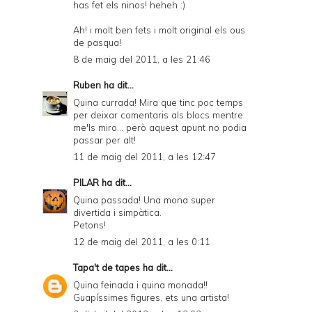
has fet els ninos! heheh :)
Ah! i molt ben fets i molt original els ous
de pasqua!
8 de maig del 2011, a les 21:46
Ruben
ha dit...
Quina currada! Mira que tinc poc temps
per deixar comentaris als blocs mentre
me'ls miro... però aquest apunt no podia
passar per alt!
11 de maig del 2011, a les 12:47
PILAR
ha dit...
Quina passada! Una mona super
divertida i simpàtica.
Petons!
12 de maig del 2011, a les 0:11
Tapa't de tapes
ha dit...
Quina feinada i quina monada!!
Guapíssimes figures, ets una artista!