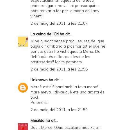
espectacular. Si aquesta és la teva
primera figura, no vull ni pensar quina
pots arrivar a fer per la mona de l'any
vinent!
2 de maig del 2011, a les 21:07
La cuina de l'Eri
ha dit...
M'he quedat sense paraules, res del que
pugui dir arribaria a plasmar tot el que he
pensat quan he vist aquesta Mona. De
debó que és millor que les de les
pastisseries!! Molts petonets
2 de maig del 2011, a les 21:58
Unknown
ha dit...
Mercè estic flipant amb la teva mona!
mare meva... dir-te què ets una artista és
poc!
Petonets!
2 de maig del 2011, a les 21:59
Mesilda
ha dit...
Uau... Mercè!!!.Que escultura mes xula!!!