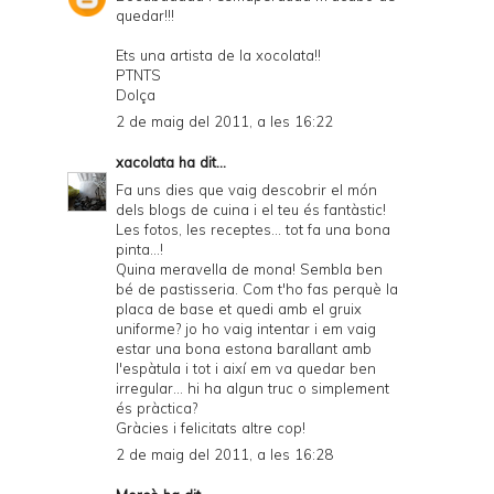
quedar!!!
Ets una artista de la xocolata!!
PTNTS
Dolça
2 de maig del 2011, a les 16:22
xacolata
ha dit...
Fa uns dies que vaig descobrir el món
dels blogs de cuina i el teu és fantàstic!
Les fotos, les receptes... tot fa una bona
pinta...!
Quina meravella de mona! Sembla ben
bé de pastisseria. Com t'ho fas perquè la
placa de base et quedi amb el gruix
uniforme? jo ho vaig intentar i em vaig
estar una bona estona barallant amb
l'espàtula i tot i així em va quedar ben
irregular... hi ha algun truc o simplement
és pràctica?
Gràcies i felicitats altre cop!
2 de maig del 2011, a les 16:28