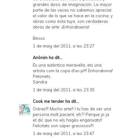
grandes dosis de imaginación. La mayor
parte de las veces no sabemos apreciar
el valor de lo que se hace en la cocina, y
obras como ésta tuya, son verdaderas
obras de arte. ¡Enhorabuena!
Besos
1 de maig del 2011, a les 23:27
Anònim ha dit...
És una autèntica meravella, ets una
artista com la copa d'un pi!!! Enhorabona!
Petonets,
Sandra
1 de maig del 2011, a les 23:30
Cook me tender
ha dit...
Ostras!!! Mucho arte!! I tu has de ser una
persona molt pacient, eh?? Perque jo ja
et dic que no els hagès enganxats!!
Felicitats son súper graciosos!!!
1 de maig del 2011, a les 23:47