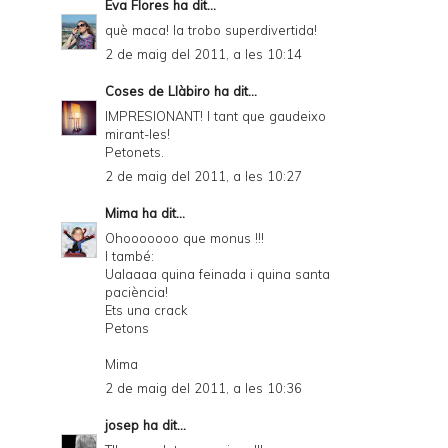
Eva Flores
ha dit...
què maca! la trobo superdivertida!
2 de maig del 2011, a les 10:14
Coses de Llàbiro
ha dit...
IMPRESIONANT! I tant que gaudeixo
mirant-les!
Petonets.
2 de maig del 2011, a les 10:27
Mima
ha dit...
Ohooooooo que monus !!!
I també:
Ualaaaa quina feinada i quina santa
paciència!
Ets una crack
Petons
Mima
2 de maig del 2011, a les 10:36
josep
ha dit...