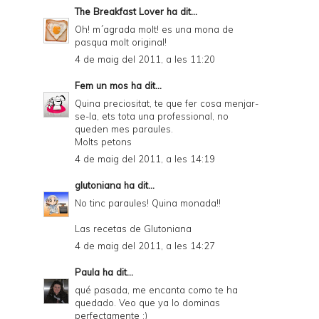
The Breakfast Lover
ha dit...
Oh! m´agrada molt! es una mona de
pasqua molt original!
4 de maig del 2011, a les 11:20
Fem un mos
ha dit...
Quina preciositat, te que fer cosa menjar-
se-la, ets tota una professional, no
queden mes paraules.
Molts petons
4 de maig del 2011, a les 14:19
glutoniana
ha dit...
No tinc paraules! Quina monada!!
Las recetas de Glutoniana
4 de maig del 2011, a les 14:27
Paula
ha dit...
qué pasada, me encanta como te ha
quedado. Veo que ya lo dominas
perfectamente ;)