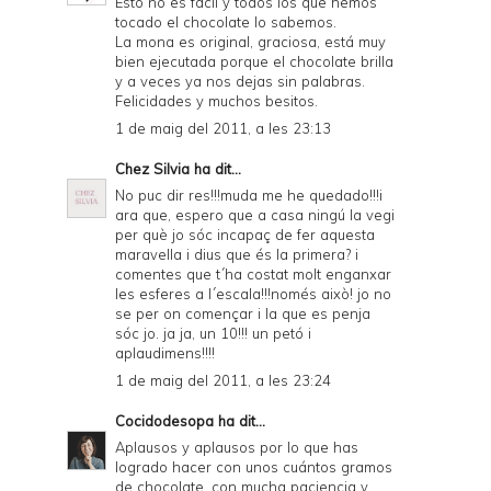
Esto no es fácil y todos los que hemos
tocado el chocolate lo sabemos.
La mona es original, graciosa, está muy
bien ejecutada porque el chocolate brilla
y a veces ya nos dejas sin palabras.
Felicidades y muchos besitos.
1 de maig del 2011, a les 23:13
Chez Silvia
ha dit...
No puc dir res!!!muda me he quedado!!!i
ara que, espero que a casa ningú la vegi
per què jo sóc incapaç de fer aquesta
maravella i dius que és la primera? i
comentes que t´ha costat molt enganxar
les esferes a l´escala!!!només això! jo no
se per on començar i la que es penja
sóc jo. ja ja, un 10!!! un petó i
aplaudimens!!!!
1 de maig del 2011, a les 23:24
Cocidodesopa
ha dit...
Aplausos y aplausos por lo que has
logrado hacer con unos cuántos gramos
de chocolate, con mucha paciencia y