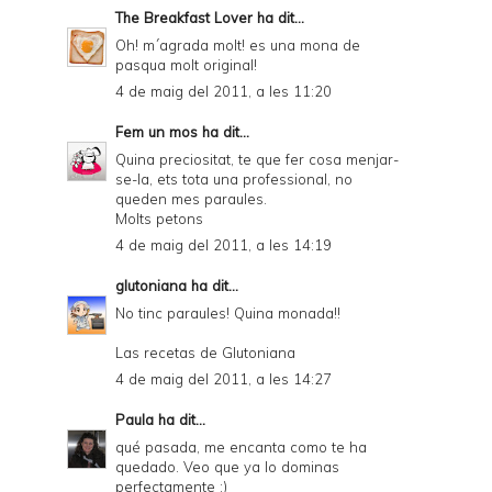
The Breakfast Lover
ha dit...
Oh! m´agrada molt! es una mona de
pasqua molt original!
4 de maig del 2011, a les 11:20
Fem un mos
ha dit...
Quina preciositat, te que fer cosa menjar-
se-la, ets tota una professional, no
queden mes paraules.
Molts petons
4 de maig del 2011, a les 14:19
glutoniana
ha dit...
No tinc paraules! Quina monada!!
Las recetas de Glutoniana
4 de maig del 2011, a les 14:27
Paula
ha dit...
qué pasada, me encanta como te ha
quedado. Veo que ya lo dominas
perfectamente ;)