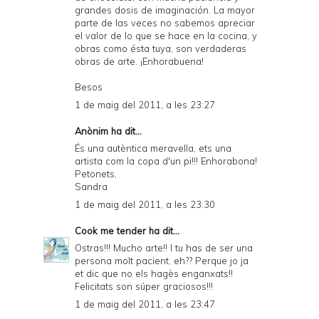
grandes dosis de imaginación. La mayor
parte de las veces no sabemos apreciar
el valor de lo que se hace en la cocina, y
obras como ésta tuya, son verdaderas
obras de arte. ¡Enhorabuena!
Besos
1 de maig del 2011, a les 23:27
Anònim ha dit...
És una autèntica meravella, ets una
artista com la copa d'un pi!!! Enhorabona!
Petonets,
Sandra
1 de maig del 2011, a les 23:30
Cook me tender
ha dit...
Ostras!!! Mucho arte!! I tu has de ser una
persona molt pacient, eh?? Perque jo ja
et dic que no els hagès enganxats!!
Felicitats son súper graciosos!!!
1 de maig del 2011, a les 23:47