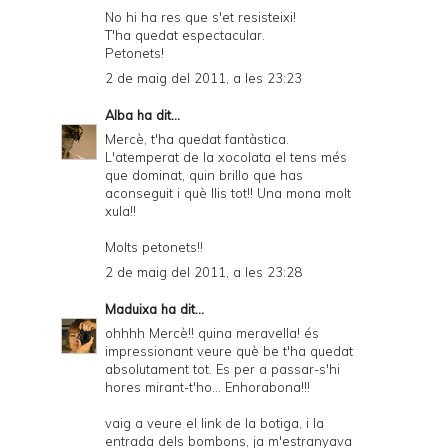
No hi ha res que s'et resisteixi!
T'ha quedat espectacular.
Petonets!
2 de maig del 2011, a les 23:23
Alba
ha dit...
Mercè, t'ha quedat fantàstica.
L'atemperat de la xocolata el tens més
que dominat, quin brillo que has
aconseguit i què llis tot!! Una mona molt
xula!!
Molts petonets!!
2 de maig del 2011, a les 23:28
Maduixa
ha dit...
ohhhh Mercè!! quina meravella! és
impressionant veure què be t'ha quedat
absolutament tot. Es per a passar-s'hi
hores mirant-t'ho... Enhorabona!!!
vaig a veure el link de la botiga, i la
entrada dels bombons, ja m'estranyava