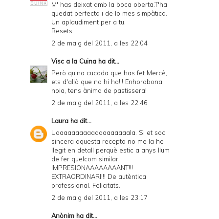
M' has deixat amb la boca oberta.T'ha
quedat perfecta i de lo mes simpàtica.
Un aplaudiment per a tu.
Besets
2 de maig del 2011, a les 22:04
Visc a la Cuina
ha dit...
Però quina cucada que has fet Mercè,
ets d'allò que no hi ha!!! Enhorabona
noia, tens ànima de pastissera!
2 de maig del 2011, a les 22:46
Laura
ha dit...
Uaaaaaaaaaaaaaaaaaaala. Si et soc
sincera aquesta recepta no me la he
llegit en detall perquè estic a anys llum
de fer quelcom similar.
IMPRESIONAAAAAAAANT!!!
EXTRAORDINARI!!! De autèntica
professional. Felicitats.
2 de maig del 2011, a les 23:17
Anònim ha dit...