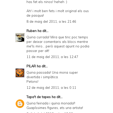
has fet els ninos! heheh :)
Ah! i molt ben fets i molt original els ous
de pasqua!
8 de maig del 2011, a les 21:46
Ruben
ha dit...
Quina currada! Mira que tinc poc temps
per deixar comentaris als blocs mentre
me'ls miro... però aquest apunt no podia
passar per alt!
11 de maig del 2011, a les 12:47
PILAR
ha dit...
Quina passada! Una mona super
divertida i simpàtica.
Petons!
12 de maig del 2011, a les 0:11
Tapa't de tapes
ha dit...
Quina feinada i quina monada!!
Guapíssimes figures, ets una artista!