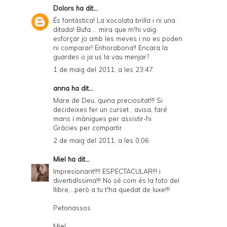
Dolors
ha dit...
És fantàstica! La xocolata brilla i ni una
ditada! Bufa.... mira que m'hi vaig
esforçar jo amb les meves i no es poden
ni comparar! Enhorabona!! Encara la
guardes o ja us la vau menjar?
1 de maig del 2011, a les 23:47
anna ha dit...
Mare de Deu, quina preciositat!!! Si
decideixes fer un curset , avisa, faré
mans i mànigues per assistir-hi
Gràcies per compartir
2 de maig del 2011, a les 0:06
Miel
ha dit...
Impresionant!!!! ESPECTACULAR!!! i
divertidíssima!!! No sé com és la foto del
llibre,...però a tu t'ha quedat de luxe!!!
Petonassos
Miel