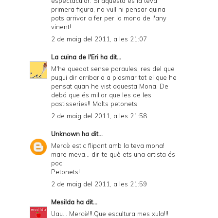
espectacular. Si aquesta és la teva
primera figura, no vull ni pensar quina
pots arrivar a fer per la mona de l'any
vinent!
2 de maig del 2011, a les 21:07
La cuina de l'Eri
ha dit...
M'he quedat sense paraules, res del que
pugui dir arribaria a plasmar tot el que he
pensat quan he vist aquesta Mona. De
debó que és millor que les de les
pastisseries!! Molts petonets
2 de maig del 2011, a les 21:58
Unknown
ha dit...
Mercè estic flipant amb la teva mona!
mare meva... dir-te què ets una artista és
poc!
Petonets!
2 de maig del 2011, a les 21:59
Mesilda
ha dit...
Uau... Mercè!!!.Que escultura mes xula!!!