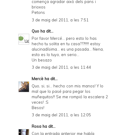
comença agradar això dels pans i
brioxos
Petons
3 de maig del 2011, a les 7:51
Quo
ha dit...
Por favor Mercé... pero esto lo has
hecho tu solita en tu casa???!!!!! estoy
alucinadísima... es una pasada... Nena,
esto es lo tuyo, en serio...
Un besazo
3 de maig del 2011, a les 11:44
Mercè
ha dit...
Quo, si, si... hecho con mis manos! Y lo
mal que lo pasé para pegar los
muñequitos!! Se me rompió la escalera 2
veces! :S
Besos!
3 de maig del 2011, a les 12:05
Rosa
ha dit...
Con la entrada anterior me había