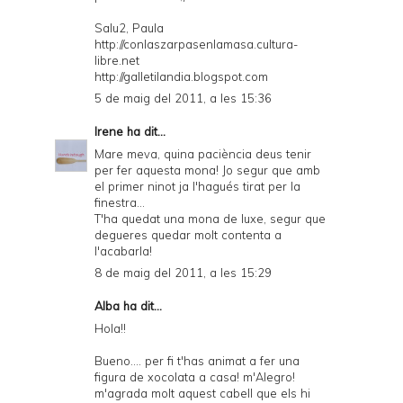
Salu2, Paula
http://conlaszarpasenlamasa.cultura-
libre.net
http://galletilandia.blogspot.com
5 de maig del 2011, a les 15:36
Irene
ha dit...
Mare meva, quina paciència deus tenir
per fer aquesta mona! Jo segur que amb
el primer ninot ja l'hagués tirat per la
finestra...
T'ha quedat una mona de luxe, segur que
degueres quedar molt contenta a
l'acabarla!
8 de maig del 2011, a les 15:29
Alba
ha dit...
Hola!!
Bueno.... per fi t'has animat a fer una
figura de xocolata a casa! m'Alegro!
m'agrada molt aquest cabell que els hi