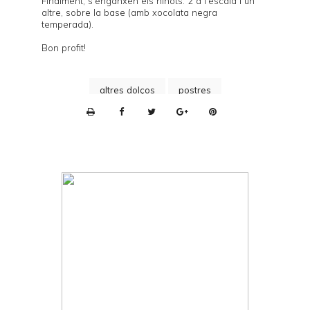
Finalment, s'enganxen els ninots: 2 a l'escala i un
altre, sobre la base (amb xocolata negra
temperada).
Bon profit!
altres dolços
postres
P
r
i
n
t
e
r
F
r
i