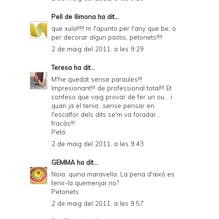
Pell de llimona
ha dit...
que xula!!!!! m l'apunto per l'any que be, o
per decorar algun pastis, petonets!!!!
2 de maig del 2011, a les 9:29
Teresa
ha dit...
M'he quedat sense paraules!!!
Impresionant!!! de professional total!!! Et
confeso que vaig provar de fer un ou... i
quan ja el tenia...sense pensar en
l'escalfor dels dits se'm va foradar...
fracàs!!!
Petó
2 de maig del 2011, a les 9:43
GEMMA
ha dit...
Noia, quina maravella. La pena d'aixó es
tenir-la quemenjar,no?
Petonets
2 de maig del 2011, a les 9:57