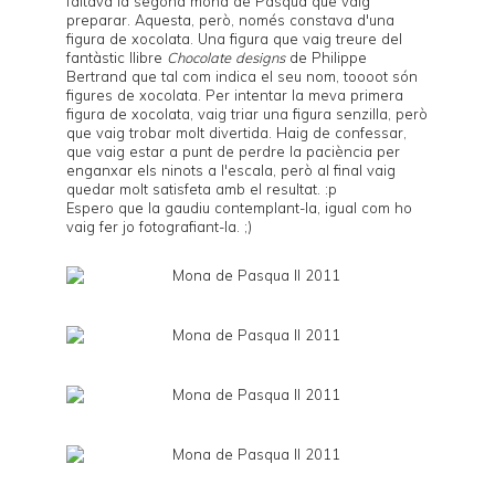
faltava la segona mona de Pasqua que vaig
preparar. Aquesta, però, només constava d'una
figura de xocolata. Una figura que vaig treure del
fantàstic llibre
Chocolate designs
de Philippe
Bertrand que tal com indica el seu nom, toooot són
figures de xocolata. Per intentar la meva primera
figura de xocolata, vaig triar una figura senzilla, però
que vaig trobar molt divertida. Haig de confessar,
que vaig estar a punt de perdre la paciència per
enganxar els ninots a l'escala, però al final vaig
quedar molt satisfeta amb el resultat. :p
Espero que la gaudiu contemplant-la, igual com ho
vaig fer jo fotografiant-la. ;)