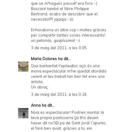
que se m'hagués passat! era fora :-)
Buscaré també el llibre Philippe
Bertrand, acabo de descobrir que el
necessito!!!!! jajaaja :-)))
Enhorabona un altre cop i moltes gràcies
per compartir tantes coses interessants!
un petonàs, guapíssima! :-)
3 de maig del 2011, a les 0:05
Maria Dolores
ha dit...
Que barbaritat t'aplaudisc açò és una
mona espectacular m'he quedat atordida
veient el teu treball tan ben fet eres una
artista.
Un abraç
3 de maig del 2011, a les 0:16
Anna
ha dit...
Noia es espectacular! Podries muntar la
teva propia pastisseria (ja tho deuen
haver dit no?)El pa de Sant Jordi l´apunto,
el farè ben aviat, gràcies a tu, em