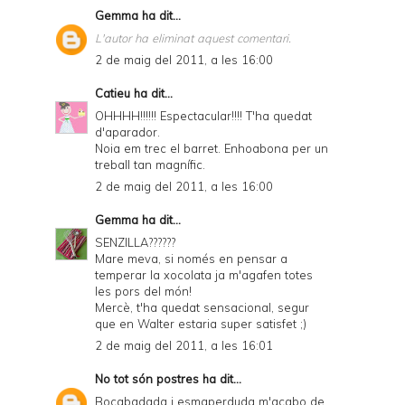
Gemma
ha dit...
L'autor ha eliminat aquest comentari.
2 de maig del 2011, a les 16:00
Catieu
ha dit...
OHHHH!!!!!! Espectacular!!!! T'ha quedat
d'aparador.
Noia em trec el barret. Enhoabona per un
treball tan magnífic.
2 de maig del 2011, a les 16:00
Gemma
ha dit...
SENZILLA??????
Mare meva, si només en pensar a
temperar la xocolata ja m'agafen totes
les pors del món!
Mercè, t'ha quedat sensacional, segur
que en Walter estaria super satisfet ;)
2 de maig del 2011, a les 16:01
No tot són postres
ha dit...
Bocabadada i esmaperduda m'acabo de