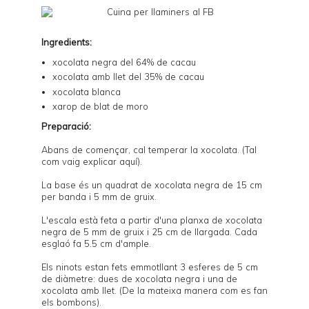
Ingredients:
xocolata negra del 64% de cacau
xocolata amb llet del 35% de cacau
xocolata blanca
xarop de blat de moro
Preparació:
Abans de començar, cal temperar la xocolata. (Tal
com vaig explicar
aquí
).
La base és un quadrat de xocolata negra de 15 cm
per banda i 5 mm de gruix.
L'escala està feta a partir d'una planxa de xocolata
negra de 5 mm de gruix i 25 cm de llargada. Cada
esglaó fa 5.5 cm d'ample.
Els ninots estan fets emmotllant 3 esferes de 5 cm
de diàmetre: dues de xocolata negra i una de
xocolata amb llet. (
De la mateixa manera com es fan
els bombons
).