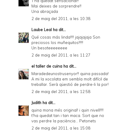
T'ha quedat sensacional!!
Mai deixes de sorprendre!!
Una abraçada
2 de maig del 2011, a les 10:38
Laube Leal
ha dit...
Qué cosas más linda!!!! jajajajaja Son
preciosos los muñequitos!!!!!
Un besoteeeeeeee
2 de maig del 2011, a les 11:27
el taller de cuina
ha dit...
Maradedeunostrusenyor!! quina passada!
A mi la xocolata em sembla molt difícil de
treballar. Serà qüestió de perdre-li la por!
2 de maig del 2011, a les 12:58
Judith
ha dit...
quina mona més original! i quin nivell!!!!
t'ha quedat tan i tan maca. Sort que no
vas perdre la paciència... Petonets
2 de maig del 2011, a les 15:08