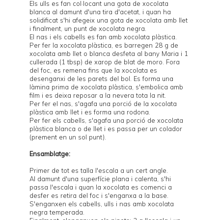
Els ulls es fan col·locant una gota de xocolata
blanca al damunt d'una tira d'acetat, i quan ha
solidificat s'hi afegeix una gota de xocolata amb llet
i finalment, un punt de xocolata negra.
El nas i els cabells es fan amb xocolata plàstica.
Per fer la xocolata plàstica, es barregen 28 g de
xocolata amb llet o blanca desfeta al bany Maria i 1
cullerada (1 tbsp) de xarop de blat de moro. Fora
del foc, es remena fins que la xocolata es
desenganxi de les parets del bol. Es forma una
làmina prima de xocolata plàstica, s'embolica amb
film i es deixa reposar a la nevera tota la nit.
Per fer el nas, s'agafa una porció de la xocolata
plàstica amb llet i es forma una rodona.
Per fer els cabells, s'agafa una porció de xocolata
plàstica blanca o de llet i es passa per un colador
(prement en un sol punt).
Ensamblatge:
Primer de tot es talla l'escala a un cert angle.
Al damunt d'una superfície plana i calenta, s'hi
passa l'escala i quan la xocolata es comenci a
desfer es retira del foc i s'enganxa a la base.
S'enganxen els cabells, ulls i nas amb xocolata
negra temperada.