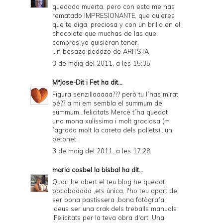
quedado muerta, pero con esta me has
rematado IMPRESIONANTE, que quieres
que te diga, preciosa y con un brillo en el
chocolate que muchas de las que
compras ya quisieran tener.
Un besazo pedazo de ARITSTA
3 de maig del 2011, a les 15:35
MªJose-Dit i Fet
ha dit...
Figura senzillaaaaa??? però tu l´has mirat
bé?? a mi em sembla el summum del
summum...felicitats Mercè t´ha quedat
una mona xulíssima i molt graciosa (m
´agrada molt la careta dels pollets)...un
petonet
3 de maig del 2011, a les 17:28
maria cosbel la bisbal
ha dit...
Quan he obert el teu blog he quedat
bocabadada ,ets única, l'ho teu apart de
ser bona pastissera ,bona fotògrafa
,deus ser una crak dels treballs manuals
.Felicitats per la teva obra d'art .Una