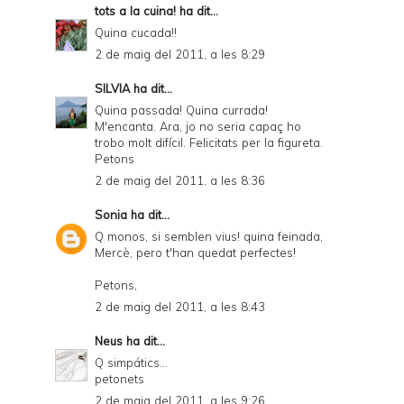
tots a la cuina!
ha dit...
Quina cucada!!
2 de maig del 2011, a les 8:29
SILVIA
ha dit...
Quina passada! Quina currada!
M'encanta. Ara, jo no seria capaç ho
trobo molt difícil. Felicitats per la figureta.
Petons
2 de maig del 2011, a les 8:36
Sonia
ha dit...
Q monos, si semblen vius! quina feinada,
Mercè, pero t'han quedat perfectes!
Petons,
2 de maig del 2011, a les 8:43
Neus
ha dit...
Q simpátics...
petonets
2 de maig del 2011, a les 9:26