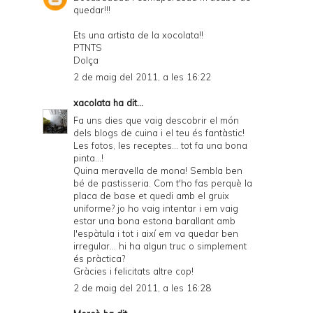
quedar!!!
Ets una artista de la xocolata!!
PTNTS
Dolça
2 de maig del 2011, a les 16:22
xacolata
ha dit...
Fa uns dies que vaig descobrir el món
dels blogs de cuina i el teu és fantàstic!
Les fotos, les receptes... tot fa una bona
pinta...!
Quina meravella de mona! Sembla ben
bé de pastisseria. Com t'ho fas perquè la
placa de base et quedi amb el gruix
uniforme? jo ho vaig intentar i em vaig
estar una bona estona barallant amb
l'espàtula i tot i així em va quedar ben
irregular... hi ha algun truc o simplement
és pràctica?
Gràcies i felicitats altre cop!
2 de maig del 2011, a les 16:28