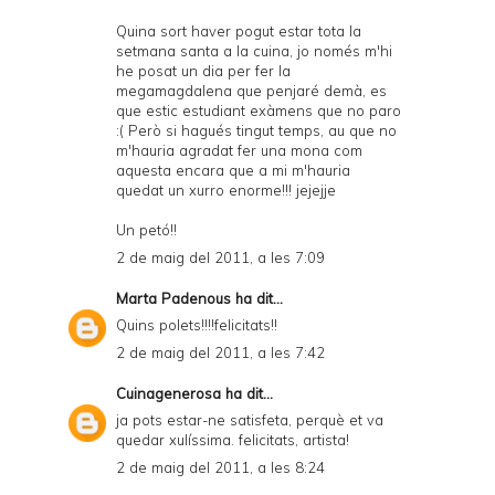
Quina sort haver pogut estar tota la
setmana santa a la cuina, jo només m'hi
he posat un dia per fer la
megamagdalena que penjaré demà, es
que estic estudiant exàmens que no paro
:( Però si hagués tingut temps, au que no
m'hauria agradat fer una mona com
aquesta encara que a mi m'hauria
quedat un xurro enorme!!! jejejje
Un petó!!
2 de maig del 2011, a les 7:09
Marta Padenous
ha dit...
Quins polets!!!!felicitats!!
2 de maig del 2011, a les 7:42
Cuinagenerosa
ha dit...
ja pots estar-ne satisfeta, perquè et va
quedar xulíssima. felicitats, artista!
2 de maig del 2011, a les 8:24