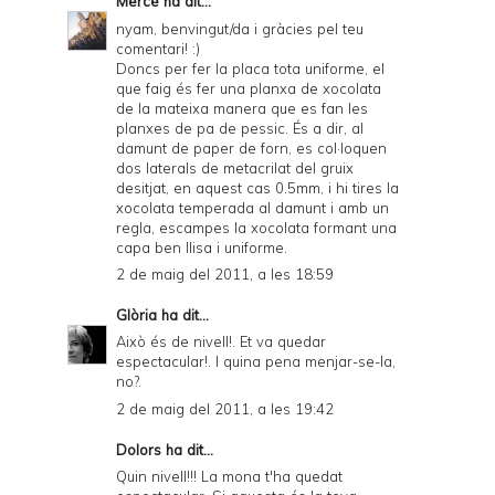
Mercè
ha dit...
nyam, benvingut/da i gràcies pel teu
comentari! :)
Doncs per fer la placa tota uniforme, el
que faig és fer una planxa de xocolata
de la mateixa manera que es fan les
planxes de pa de pessic. És a dir, al
damunt de paper de forn, es col·loquen
dos laterals de metacrilat del gruix
desitjat, en aquest cas 0.5mm, i hi tires la
xocolata temperada al damunt i amb un
regla, escampes la xocolata formant una
capa ben llisa i uniforme.
2 de maig del 2011, a les 18:59
Glòria
ha dit...
Això és de nivell!. Et va quedar
espectacular!. I quina pena menjar-se-la,
no?.
2 de maig del 2011, a les 19:42
Dolors
ha dit...
Quin nivell!!! La mona t'ha quedat