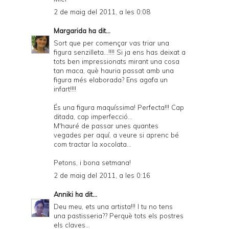
2 de maig del 2011, a les 0:08
Margarida
ha dit...
Sort que per començar vas triar una
figura senzilleta...!!!! Si ja ens has deixat a
tots ben impressionats mirant una cosa
tan maca, què hauria passat amb una
figura més elaborada? Ens agafa un
infart!!!!
És una figura maquíssima! Perfecta!!! Cap
ditada, cap imperfecció...
M'hauré de passar unes quantes
vegades per aquí, a veure si aprenc bé
com tractar la xocolata...
Petons, i bona setmana!
2 de maig del 2011, a les 0:16
Anniki
ha dit...
Deu meu, ets una artista!!! I tu no tens
una pastisseria?? Perquè tots els postres
els claves...