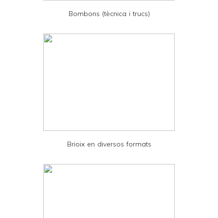
e
Bombons (tècnica i trucs)
n
d
l
y
a
n
d
P
D
Brioix en diversos formats
F