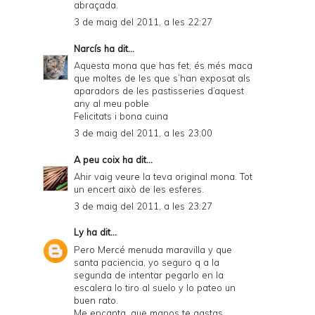
abraçada.
3 de maig del 2011, a les 22:27
Narcís
ha dit...
Aquesta mona que has fet, és més maca
que moltes de les que s’han exposat als
aparadors de les pastisseries d’aquest
any al meu poble
Felicitats i bona cuina
3 de maig del 2011, a les 23:00
A peu coix
ha dit...
Ahir vaig veure la teva original mona. Tot
un encert això de les esferes.
3 de maig del 2011, a les 23:27
Ly
ha dit...
Pero Mercé menuda maravilla y que
santa paciencia, yo seguro q a la
segunda de intentar pegarlo en la
escalera lo tiro al suelo y lo pateo un
buen rato.
Me encanta, que manos te gastas.