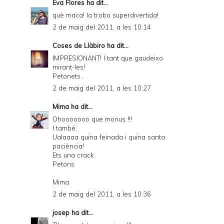
Eva Flores
ha dit...
què maca! la trobo superdivertida!
2 de maig del 2011, a les 10:14
Coses de Llàbiro
ha dit...
IMPRESIONANT! I tant que gaudeixo
mirant-les!
Petonets.
2 de maig del 2011, a les 10:27
Mima
ha dit...
Ohooooooo que monus !!!
I també:
Ualaaaa quina feinada i quina santa
paciència!
Ets una crack
Petons
Mima
2 de maig del 2011, a les 10:36
josep
ha dit...