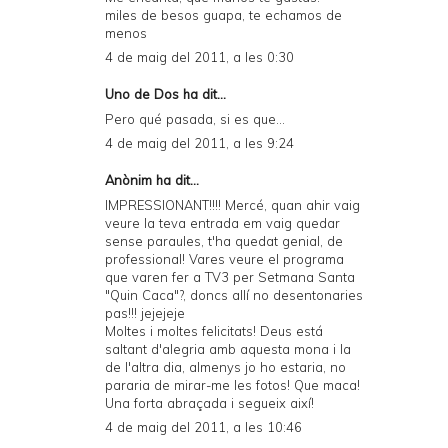
miles de besos guapa, te echamos de
menos
4 de maig del 2011, a les 0:30
Uno de Dos
ha dit...
Pero qué pasada, si es que...
4 de maig del 2011, a les 9:24
Anònim ha dit...
IMPRESSIONANT!!!! Mercé, quan ahir vaig
veure la teva entrada em vaig quedar
sense paraules, t'ha quedat genial, de
professional! Vares veure el programa
que varen fer a TV3 per Setmana Santa
"Quin Caca"?, doncs allí no desentonaries
pas!!! jejejeje
Moltes i moltes felicitats! Deus está
saltant d'alegria amb aquesta mona i la
de l'altra dia, almenys jo ho estaria, no
pararia de mirar-me les fotos! Que maca!
Una forta abraçada i segueix així!
4 de maig del 2011, a les 10:46