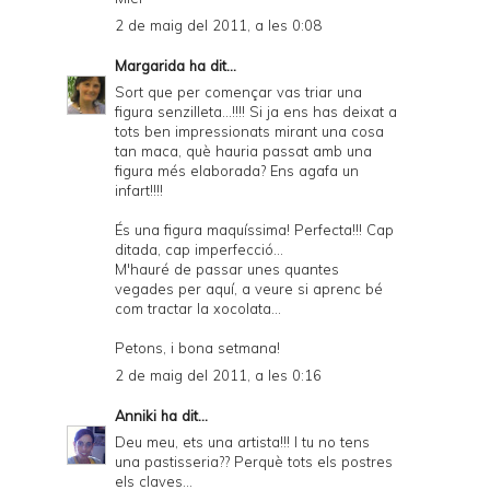
2 de maig del 2011, a les 0:08
Margarida
ha dit...
Sort que per començar vas triar una
figura senzilleta...!!!! Si ja ens has deixat a
tots ben impressionats mirant una cosa
tan maca, què hauria passat amb una
figura més elaborada? Ens agafa un
infart!!!!
És una figura maquíssima! Perfecta!!! Cap
ditada, cap imperfecció...
M'hauré de passar unes quantes
vegades per aquí, a veure si aprenc bé
com tractar la xocolata...
Petons, i bona setmana!
2 de maig del 2011, a les 0:16
Anniki
ha dit...
Deu meu, ets una artista!!! I tu no tens
una pastisseria?? Perquè tots els postres
els claves...