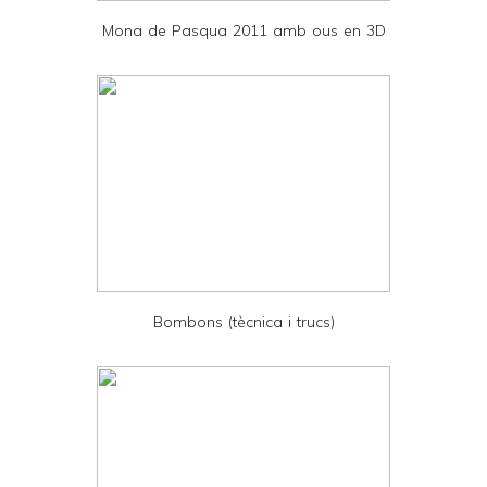
e
Mona de Pasqua 2011 amb ous en 3D
n
d
l
y
a
n
d
P
D
Bombons (tècnica i trucs)
F