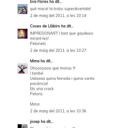
Eva Flores
ha dit...
què maca! la trobo superdivertida!
2 de maig del 2011, a les 10:14
Coses de Llàbiro
ha dit...
IMPRESIONANT! I tant que gaudeixo
mirant-les!
Petonets.
2 de maig del 2011, a les 10:27
Mima
ha dit...
Ohooooooo que monus !!!
I també:
Ualaaaa quina feinada i quina santa
paciència!
Ets una crack
Petons
Mima
2 de maig del 2011, a les 10:36
josep
ha dit...