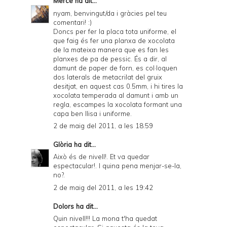
Mercè
ha dit...
nyam, benvingut/da i gràcies pel teu
comentari! :)
Doncs per fer la placa tota uniforme, el
que faig és fer una planxa de xocolata
de la mateixa manera que es fan les
planxes de pa de pessic. És a dir, al
damunt de paper de forn, es col·loquen
dos laterals de metacrilat del gruix
desitjat, en aquest cas 0.5mm, i hi tires la
xocolata temperada al damunt i amb un
regla, escampes la xocolata formant una
capa ben llisa i uniforme.
2 de maig del 2011, a les 18:59
Glòria
ha dit...
Això és de nivell!. Et va quedar
espectacular!. I quina pena menjar-se-la,
no?.
2 de maig del 2011, a les 19:42
Dolors
ha dit...
Quin nivell!!! La mona t'ha quedat