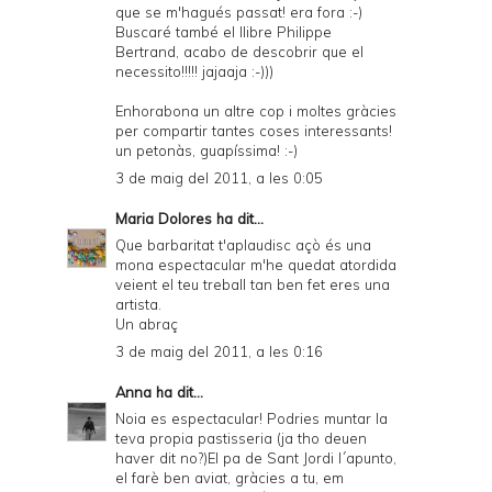
que se m'hagués passat! era fora :-)
Buscaré també el llibre Philippe
Bertrand, acabo de descobrir que el
necessito!!!!! jajaaja :-)))
Enhorabona un altre cop i moltes gràcies
per compartir tantes coses interessants!
un petonàs, guapíssima! :-)
3 de maig del 2011, a les 0:05
Maria Dolores
ha dit...
Que barbaritat t'aplaudisc açò és una
mona espectacular m'he quedat atordida
veient el teu treball tan ben fet eres una
artista.
Un abraç
3 de maig del 2011, a les 0:16
Anna
ha dit...
Noia es espectacular! Podries muntar la
teva propia pastisseria (ja tho deuen
haver dit no?)El pa de Sant Jordi l´apunto,
el farè ben aviat, gràcies a tu, em