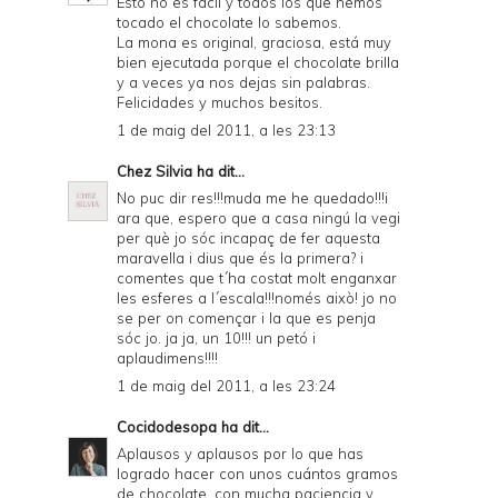
Esto no es fácil y todos los que hemos
tocado el chocolate lo sabemos.
La mona es original, graciosa, está muy
bien ejecutada porque el chocolate brilla
y a veces ya nos dejas sin palabras.
Felicidades y muchos besitos.
1 de maig del 2011, a les 23:13
Chez Silvia
ha dit...
No puc dir res!!!muda me he quedado!!!i
ara que, espero que a casa ningú la vegi
per què jo sóc incapaç de fer aquesta
maravella i dius que és la primera? i
comentes que t´ha costat molt enganxar
les esferes a l´escala!!!només això! jo no
se per on començar i la que es penja
sóc jo. ja ja, un 10!!! un petó i
aplaudimens!!!!
1 de maig del 2011, a les 23:24
Cocidodesopa
ha dit...
Aplausos y aplausos por lo que has
logrado hacer con unos cuántos gramos
de chocolate, con mucha paciencia y