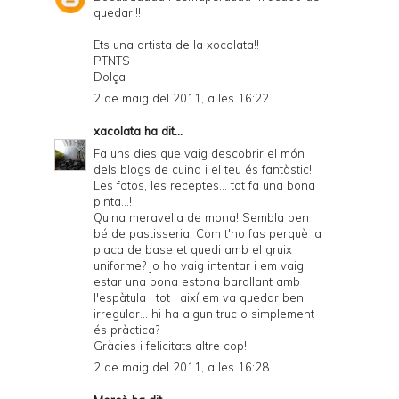
quedar!!!
Ets una artista de la xocolata!!
PTNTS
Dolça
2 de maig del 2011, a les 16:22
xacolata
ha dit...
Fa uns dies que vaig descobrir el món
dels blogs de cuina i el teu és fantàstic!
Les fotos, les receptes... tot fa una bona
pinta...!
Quina meravella de mona! Sembla ben
bé de pastisseria. Com t'ho fas perquè la
placa de base et quedi amb el gruix
uniforme? jo ho vaig intentar i em vaig
estar una bona estona barallant amb
l'espàtula i tot i així em va quedar ben
irregular... hi ha algun truc o simplement
és pràctica?
Gràcies i felicitats altre cop!
2 de maig del 2011, a les 16:28