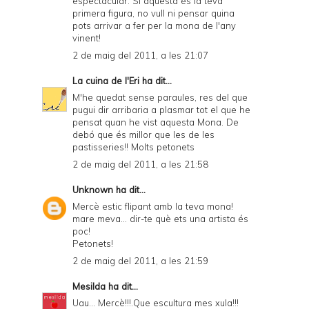
espectacular. Si aquesta és la teva
primera figura, no vull ni pensar quina
pots arrivar a fer per la mona de l'any
vinent!
2 de maig del 2011, a les 21:07
La cuina de l'Eri
ha dit...
M'he quedat sense paraules, res del que
pugui dir arribaria a plasmar tot el que he
pensat quan he vist aquesta Mona. De
debó que és millor que les de les
pastisseries!! Molts petonets
2 de maig del 2011, a les 21:58
Unknown
ha dit...
Mercè estic flipant amb la teva mona!
mare meva... dir-te què ets una artista és
poc!
Petonets!
2 de maig del 2011, a les 21:59
Mesilda
ha dit...
Uau... Mercè!!!.Que escultura mes xula!!!