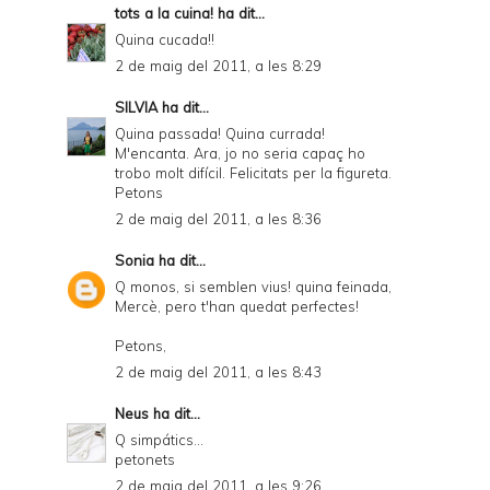
tots a la cuina!
ha dit...
Quina cucada!!
2 de maig del 2011, a les 8:29
SILVIA
ha dit...
Quina passada! Quina currada!
M'encanta. Ara, jo no seria capaç ho
trobo molt difícil. Felicitats per la figureta.
Petons
2 de maig del 2011, a les 8:36
Sonia
ha dit...
Q monos, si semblen vius! quina feinada,
Mercè, pero t'han quedat perfectes!
Petons,
2 de maig del 2011, a les 8:43
Neus
ha dit...
Q simpátics...
petonets
2 de maig del 2011, a les 9:26