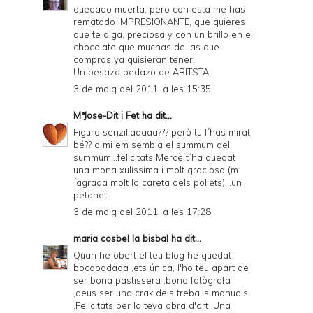
quedado muerta, pero con esta me has
rematado IMPRESIONANTE, que quieres
que te diga, preciosa y con un brillo en el
chocolate que muchas de las que
compras ya quisieran tener.
Un besazo pedazo de ARITSTA
3 de maig del 2011, a les 15:35
MªJose-Dit i Fet
ha dit...
Figura senzillaaaaa??? però tu l´has mirat
bé?? a mi em sembla el summum del
summum...felicitats Mercè t´ha quedat
una mona xulíssima i molt graciosa (m
´agrada molt la careta dels pollets)...un
petonet
3 de maig del 2011, a les 17:28
maria cosbel la bisbal
ha dit...
Quan he obert el teu blog he quedat
bocabadada ,ets única, l'ho teu apart de
ser bona pastissera ,bona fotògrafa
,deus ser una crak dels treballs manuals
.Felicitats per la teva obra d'art .Una