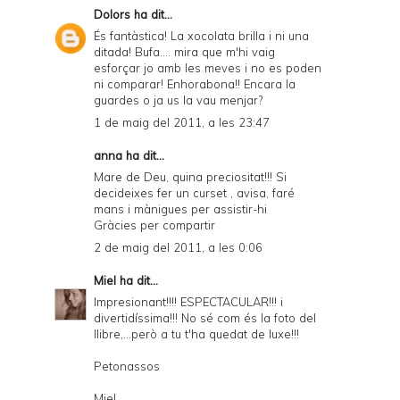
Dolors
ha dit...
És fantàstica! La xocolata brilla i ni una
ditada! Bufa.... mira que m'hi vaig
esforçar jo amb les meves i no es poden
ni comparar! Enhorabona!! Encara la
guardes o ja us la vau menjar?
1 de maig del 2011, a les 23:47
anna ha dit...
Mare de Deu, quina preciositat!!! Si
decideixes fer un curset , avisa, faré
mans i mànigues per assistir-hi
Gràcies per compartir
2 de maig del 2011, a les 0:06
Miel
ha dit...
Impresionant!!!! ESPECTACULAR!!! i
divertidíssima!!! No sé com és la foto del
llibre,...però a tu t'ha quedat de luxe!!!
Petonassos
Miel