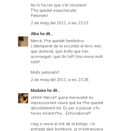
No hi ha res que s'et resisteixi!
T'ha quedat espectacular.
Petonets!
2 de maig del 2011, a les 23:23
Alba
ha dit...
Mercè, t'ha quedat fantàstica.
L'atemperat de la xocolata el tens més
que dominat, quin brillo que has
aconseguit i què llis tot!! Una mona molt
xula!!
Molts petonets!!
2 de maig del 2011, a les 23:28
Maduixa
ha dit...
ohhhh Mercè!! quina meravella! és
impressionant veure què be t'ha quedat
absolutament tot. Es per a passar-s'hi
hores mirant-t'ho... Enhorabona!!!
vaig a veure el link de la botiga, i la
entrada dels bombons, ja m'estranyava