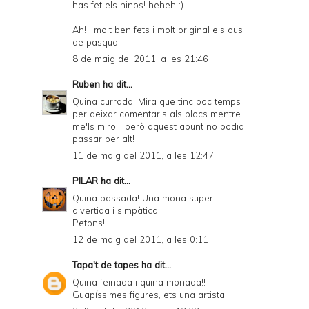
has fet els ninos! heheh :)
Ah! i molt ben fets i molt original els ous
de pasqua!
8 de maig del 2011, a les 21:46
Ruben
ha dit...
Quina currada! Mira que tinc poc temps
per deixar comentaris als blocs mentre
me'ls miro... però aquest apunt no podia
passar per alt!
11 de maig del 2011, a les 12:47
PILAR
ha dit...
Quina passada! Una mona super
divertida i simpàtica.
Petons!
12 de maig del 2011, a les 0:11
Tapa't de tapes
ha dit...
Quina feinada i quina monada!!
Guapíssimes figures, ets una artista!