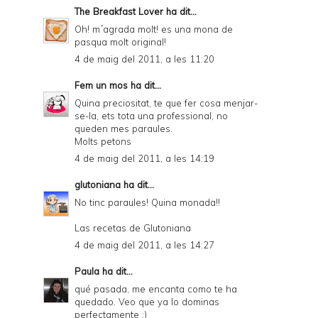
The Breakfast Lover
ha dit...
Oh! m´agrada molt! es una mona de
pasqua molt original!
4 de maig del 2011, a les 11:20
Fem un mos
ha dit...
Quina preciositat, te que fer cosa menjar-
se-la, ets tota una professional, no
queden mes paraules.
Molts petons
4 de maig del 2011, a les 14:19
glutoniana
ha dit...
No tinc paraules! Quina monada!!
Las recetas de Glutoniana
4 de maig del 2011, a les 14:27
Paula
ha dit...
qué pasada, me encanta como te ha
quedado. Veo que ya lo dominas
perfectamente ;)