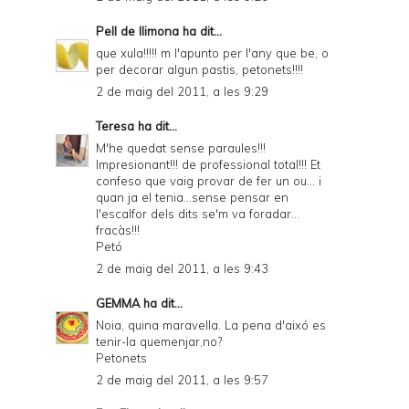
Pell de llimona
ha dit...
que xula!!!!! m l'apunto per l'any que be, o
per decorar algun pastis, petonets!!!!
2 de maig del 2011, a les 9:29
Teresa
ha dit...
M'he quedat sense paraules!!!
Impresionant!!! de professional total!!! Et
confeso que vaig provar de fer un ou... i
quan ja el tenia...sense pensar en
l'escalfor dels dits se'm va foradar...
fracàs!!!
Petó
2 de maig del 2011, a les 9:43
GEMMA
ha dit...
Noia, quina maravella. La pena d'aixó es
tenir-la quemenjar,no?
Petonets
2 de maig del 2011, a les 9:57