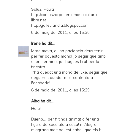
Salu2, Paula
http://conlaszarpasenlamasa.cultura-
libre.net
http://galletilandia.blogspot.com
5 de maig del 2011, a les 15:36
Irene
ha dit...
Mare meva, quina paciència deus tenir
per fer aquesta mona! Jo segur que amb
el primer ninot ja l'hagués tirat per la
finestra...
T'ha quedat una mona de luxe, segur que
degueres quedar molt contenta a
l'acabarla!
8 de maig del 2011, a les 15:29
Alba
ha dit...
Hola!!
Bueno.... per fi t'has animat a fer una
figura de xocolata a casa! m'Alegro!
m'agrada molt aquest cabell que els hi