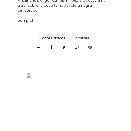
Finalment, s'enganxen els ninots: 2 a l'escala i un
altre, sobre la base (amb xocolata negra
temperada).
Bon profit!
altres dolços
postres
P
r
i
n
t
e
r
F
r
i