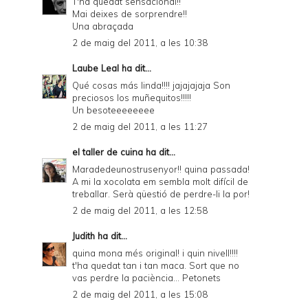
T'ha quedat sensacional!!
Mai deixes de sorprendre!!
Una abraçada
2 de maig del 2011, a les 10:38
Laube Leal
ha dit...
Qué cosas más linda!!!! jajajajaja Son
preciosos los muñequitos!!!!!
Un besoteeeeeeee
2 de maig del 2011, a les 11:27
el taller de cuina
ha dit...
Maradedeunostrusenyor!! quina passada!
A mi la xocolata em sembla molt difícil de
treballar. Serà qüestió de perdre-li la por!
2 de maig del 2011, a les 12:58
Judith
ha dit...
quina mona més original! i quin nivell!!!!
t'ha quedat tan i tan maca. Sort que no
vas perdre la paciència... Petonets
2 de maig del 2011, a les 15:08