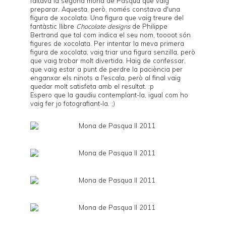
faltava la segona mona de Pasqua que vaig
preparar. Aquesta, però, només constava d'una
figura de xocolata. Una figura que vaig treure del
fantàstic llibre
Chocolate designs
de Philippe
Bertrand que tal com indica el seu nom, toooot són
figures de xocolata. Per intentar la meva primera
figura de xocolata, vaig triar una figura senzilla, però
que vaig trobar molt divertida. Haig de confessar,
que vaig estar a punt de perdre la paciència per
enganxar els ninots a l'escala, però al final vaig
quedar molt satisfeta amb el resultat. :p
Espero que la gaudiu contemplant-la, igual com ho
vaig fer jo fotografiant-la. ;)