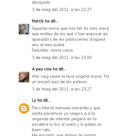
abraçada.
3 de maig del 2011, a les 22:27
Narcís
ha dit...
Aquesta mona que has fet, és més maca
que moltes de les que s’han exposat als
aparadors de les pastisseries d’aquest
any al meu poble
Felicitats i bona cuina
3 de maig del 2011, a les 23:00
A peu coix
ha dit...
Ahir vaig veure la teva original mona. Tot
un encert això de les esferes.
3 de maig del 2011, a les 23:27
Ly
ha dit...
Pero Mercé menuda maravilla y que
santa paciencia, yo seguro q a la
segunda de intentar pegarlo en la
escalera lo tiro al suelo y lo pateo un
buen rato.
Me encanta, que manos te gastas.