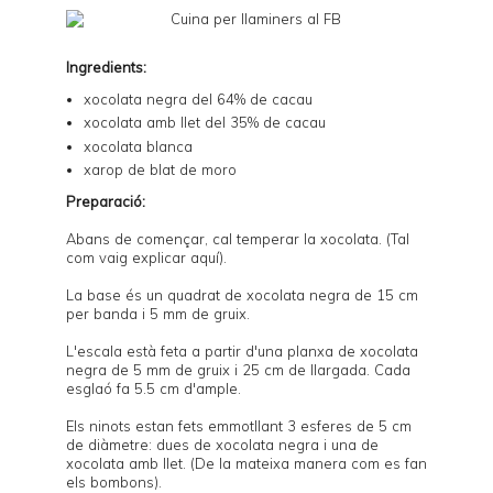
Ingredients:
xocolata negra del 64% de cacau
xocolata amb llet del 35% de cacau
xocolata blanca
xarop de blat de moro
Preparació:
Abans de començar, cal temperar la xocolata. (Tal
com vaig explicar
aquí
).
La base és un quadrat de xocolata negra de 15 cm
per banda i 5 mm de gruix.
L'escala està feta a partir d'una planxa de xocolata
negra de 5 mm de gruix i 25 cm de llargada. Cada
esglaó fa 5.5 cm d'ample.
Els ninots estan fets emmotllant 3 esferes de 5 cm
de diàmetre: dues de xocolata negra i una de
xocolata amb llet. (
De la mateixa manera com es fan
els bombons
).