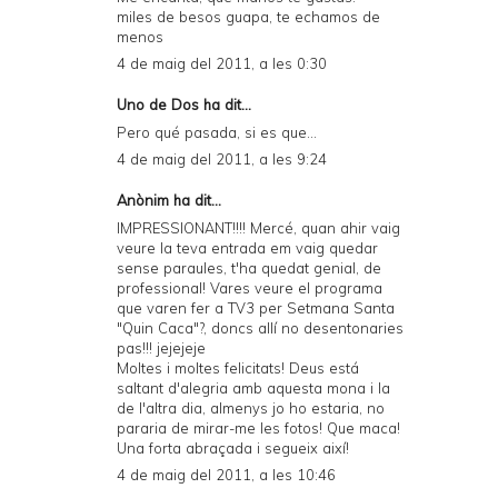
miles de besos guapa, te echamos de
menos
4 de maig del 2011, a les 0:30
Uno de Dos
ha dit...
Pero qué pasada, si es que...
4 de maig del 2011, a les 9:24
Anònim ha dit...
IMPRESSIONANT!!!! Mercé, quan ahir vaig
veure la teva entrada em vaig quedar
sense paraules, t'ha quedat genial, de
professional! Vares veure el programa
que varen fer a TV3 per Setmana Santa
"Quin Caca"?, doncs allí no desentonaries
pas!!! jejejeje
Moltes i moltes felicitats! Deus está
saltant d'alegria amb aquesta mona i la
de l'altra dia, almenys jo ho estaria, no
pararia de mirar-me les fotos! Que maca!
Una forta abraçada i segueix així!
4 de maig del 2011, a les 10:46