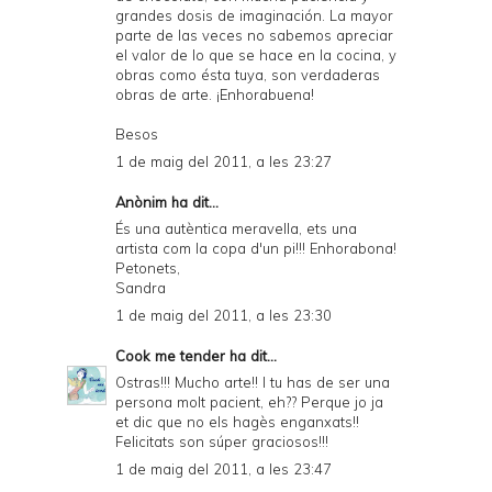
grandes dosis de imaginación. La mayor
parte de las veces no sabemos apreciar
el valor de lo que se hace en la cocina, y
obras como ésta tuya, son verdaderas
obras de arte. ¡Enhorabuena!
Besos
1 de maig del 2011, a les 23:27
Anònim ha dit...
És una autèntica meravella, ets una
artista com la copa d'un pi!!! Enhorabona!
Petonets,
Sandra
1 de maig del 2011, a les 23:30
Cook me tender
ha dit...
Ostras!!! Mucho arte!! I tu has de ser una
persona molt pacient, eh?? Perque jo ja
et dic que no els hagès enganxats!!
Felicitats son súper graciosos!!!
1 de maig del 2011, a les 23:47