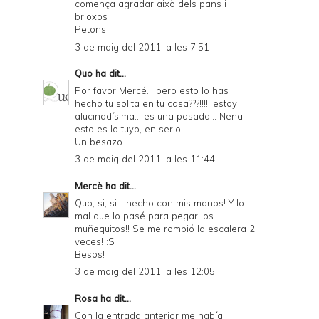
comença agradar això dels pans i
brioxos
Petons
3 de maig del 2011, a les 7:51
Quo
ha dit...
Por favor Mercé... pero esto lo has
hecho tu solita en tu casa???!!!!! estoy
alucinadísima... es una pasada... Nena,
esto es lo tuyo, en serio...
Un besazo
3 de maig del 2011, a les 11:44
Mercè
ha dit...
Quo, si, si... hecho con mis manos! Y lo
mal que lo pasé para pegar los
muñequitos!! Se me rompió la escalera 2
veces! :S
Besos!
3 de maig del 2011, a les 12:05
Rosa
ha dit...
Con la entrada anterior me había