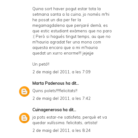
Quina sort haver pogut estar tota la
setmana santa a la cuina, jo només m'hi
he posat un dia per fer la
megamagdalena que penjaré demà, es
que estic estudiant exàmens que no paro
:( Però si hagués tingut temps, au que no
m'hauria agradat fer una mona com
aquesta encara que a mi m'hauria
quedat un xurro enorme!!! jejejje
Un petó!!
2 de maig del 2011, a les 7:09
Marta Padenous
ha dit...
Quins polets!!!!felicitats!!
2 de maig del 2011, a les 7:42
Cuinagenerosa
ha dit...
ja pots estar-ne satisfeta, perquè et va
quedar xulíssima. felicitats, artista!
2 de maig del 2011, a les 8:24