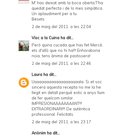
M' has deixat amb la boca oberta.T'ha
quedat perfecta i de lo mes simpàtica.
Un aplaudiment per a tu.
Besets
2 de maig del 2011, a les 22:04
Visc a la Cuina
ha dit...
Però quina cucada que has fet Mercè,
ets d'allò que no hi ha!!! Enhorabona
noia, tens ànima de pastissera!
2 de maig del 2011, a les 22:46
Laura
ha dit...
Uaaaaaaaaaaaaaaaaaaala. Si et soc
sincera aquesta recepta no me la he
llegit en detall perquè estic a anys llum
de fer quelcom similar.
IMPRESIONAAAAAAAANT!!!
EXTRAORDINARI!!! De autèntica
professional. Felicitats.
2 de maig del 2011, a les 23:17
Anònim ha dit...