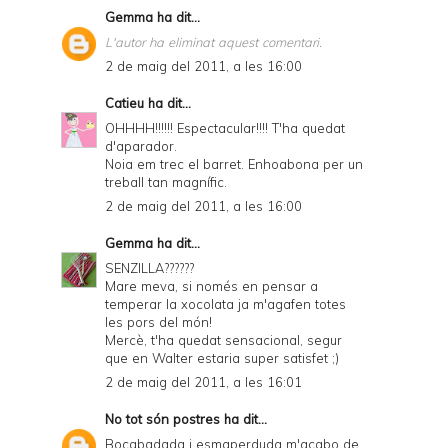
Gemma
ha dit...
L'autor ha eliminat aquest comentari.
2 de maig del 2011, a les 16:00
Catieu
ha dit...
OHHHH!!!!!! Espectacular!!!! T'ha quedat
d'aparador.
Noia em trec el barret. Enhoabona per un
treball tan magnífic.
2 de maig del 2011, a les 16:00
Gemma
ha dit...
SENZILLA??????
Mare meva, si només en pensar a
temperar la xocolata ja m'agafen totes
les pors del món!
Mercè, t'ha quedat sensacional, segur
que en Walter estaria super satisfet ;)
2 de maig del 2011, a les 16:01
No tot són postres
ha dit...
Bocabadada i esmaperduda m'acabo de