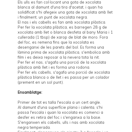
Els ulls es fan col·locant una gota de xocolata
blanca al damunt d'una tira d'acetat, i quan ha
solidificat s'hi afegeix una gota de xocolata amb llet
i finalment, un punt de xocolata negra.
El nas i els cabells es fan amb xocolata plàstica.
Per fer la xocolata plàstica, es barregen 28 g de
xocolata amb llet o blanca desfeta al bany Maria i 1
cullerada (1 tbsp) de xarop de blat de moro. Fora
del foc, es remena fins que la xocolata es
desenganxi de les parets del bol. Es forma una
làmina prima de xocolata plàstica, s'embolica amb
film i es deixa reposar a la nevera tota la nit.
Per fer el nas, s'agafa una porció de la xocolata
plàstica amb llet i es forma una rodona.
Per fer els cabells, s'agafa una porció de xocolata
plàstica blanca o de llet i es passa per un colador
(prement en un sol punt).
Ensamblatge:
Primer de tot es talla l'escala a un cert angle.
Al damunt d'una superfície plana i calenta, s'hi
passa l'escala i quan la xocolata es comenci a
desfer es retira del foc i s'enganxa a la base.
S'enganxen els cabells, ulls i nas amb xocolata
negra temperada.