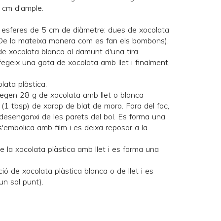
 cm d'ample.
3 esferes de 5 cm de diàmetre: dues de xocolata
De la mateixa manera com es fan els bombons
).
 de xocolata blanca al damunt d'una tira
 afegeix una gota de xocolata amb llet i finalment,
lata plàstica.
rregen 28 g de xocolata amb llet o blanca
 (1 tbsp) de xarop de blat de moro. Fora del foc,
desenganxi de les parets del bol. Es forma una
s'embolica amb film i es deixa reposar a la
de la xocolata plàstica amb llet i es forma una
ció de xocolata plàstica blanca o de llet i es
n sol punt).