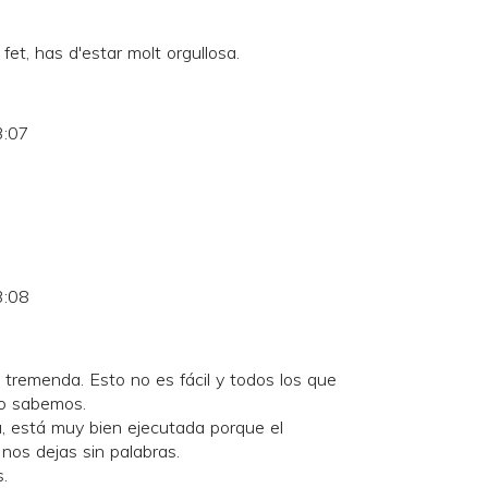
s fet, has d'estar molt orgullosa.
3:07
3:08
a tremenda. Esto no es fácil y todos los que
lo sabemos.
a, está muy bien ejecutada porque el
 nos dejas sin palabras.
.