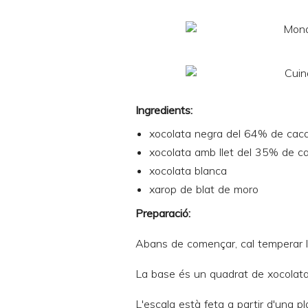
Ingredients:
xocolata negra del 64% de cac
xocolata amb llet del 35% de c
xocolata blanca
xarop de blat de moro
Preparació:
Abans de començar, cal temperar la
La base és un quadrat de xocolata
L'escala està feta a partir d'una 