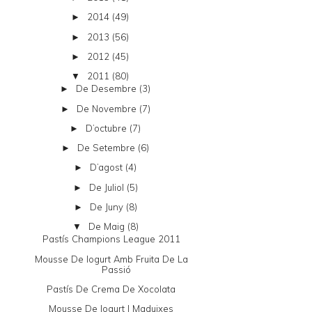
2014
(49)
►
2013
(56)
►
2012
(45)
►
2011
(80)
▼
De Desembre
(3)
►
De Novembre
(7)
►
D’octubre
(7)
►
De Setembre
(6)
►
D’agost
(4)
►
De Juliol
(5)
►
De Juny
(8)
►
De Maig
(8)
▼
Pastís Champions League 2011
Mousse De Iogurt Amb Fruita De La
Passió
Pastís De Crema De Xocolata
Mousse De Iogurt I Maduixes