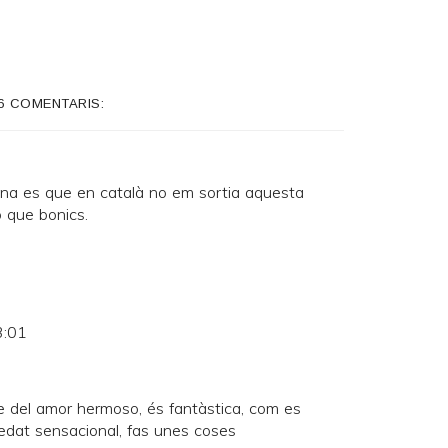
6 COMENTARIS:
na es que en català no em sortia aquesta
o que bonics.
3:01
 del amor hermoso, és fantàstica, com es
uedat sensacional, fas unes coses