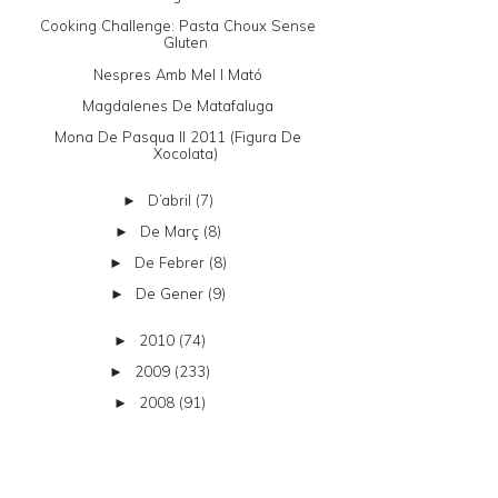
Cooking Challenge: Pasta Choux Sense
Gluten
Nespres Amb Mel I Mató
Magdalenes De Matafaluga
Mona De Pasqua II 2011 (figura De
Xocolata)
D’abril
(7)
►
De Març
(8)
►
De Febrer
(8)
►
De Gener
(9)
►
2010
(74)
►
2009
(233)
►
2008
(91)
►