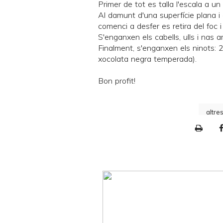
Primer de tot es talla l'escala a un
Al damunt d'una superfície plana i 
comenci a desfer es retira del foc 
S'enganxen els cabells, ulls i nas
Finalment, s'enganxen els ninots: 2
xocolata negra temperada).
Bon profit!
altre
P
r
i
n
t
e
r