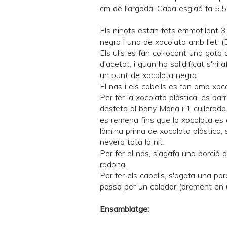
cm de llargada. Cada esglaó fa 5.5
Els ninots estan fets emmotllant 
negra i una de xocolata amb llet. (
Els ulls es fan col·locant una gota
d'acetat, i quan ha solidificat s'hi
un punt de xocolata negra.
El nas i els cabells es fan amb xoco
Per fer la xocolata plàstica, es ba
desfeta al bany Maria i 1 cullerada
es remena fins que la xocolata es 
làmina prima de xocolata plàstica, 
nevera tota la nit.
Per fer el nas, s'agafa una porció 
rodona.
Per fer els cabells, s'agafa una por
passa per un colador (prement en u
Ensamblatge: