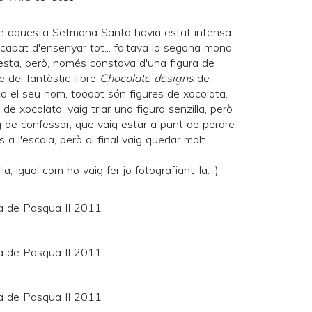
e aquesta Setmana Santa havia estat intensa
acabat d'ensenyar tot... faltava la segona mona
sta, però, només constava d'una figura de
 del fantàstic llibre
Chocolate designs
de
ca el seu nom, toooot són figures de xocolata.
de xocolata, vaig triar una figura senzilla, però
g de confessar, que vaig estar a punt de perdre
 a l'escala, però al final vaig quedar molt
, igual com ho vaig fer jo fotografiant-la. ;)