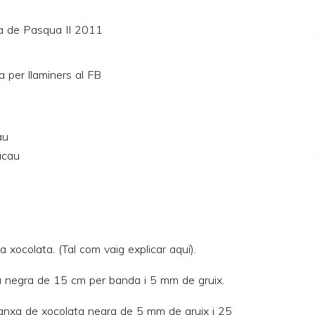
au
acau
 xocolata. (Tal com vaig explicar
aquí
).
 negra de 15 cm per banda i 5 mm de gruix.
planxa de xocolata negra de 5 mm de gruix i 25