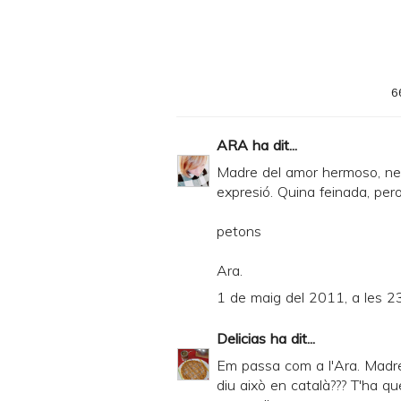
6
ARA
ha dit...
Madre del amor hermoso, ne
expresió. Quina feinada, per
petons
Ara.
1 de maig del 2011, a les 2
Delicias
ha dit...
Em passa com a l'Ara. Madre
diu això en català??? T'ha q