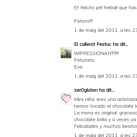
Et felicito pel treball que ha
Petons!!!
1 de maig del 2011, a les 2
El cullerot Festuc
ha dit...
IMPRESSIONANT!!!!!
Petunets,
Eva.
1 de maig del 2011, a les 2
zer0gluten
ha dit...
Mira niña, eres una artistaz
hemos tocado el chocolate 
La mona es original, gracios
chocolate brilla y a veces ya
Felicidades y muchos besitos
1 de maig del 2011, a les 2