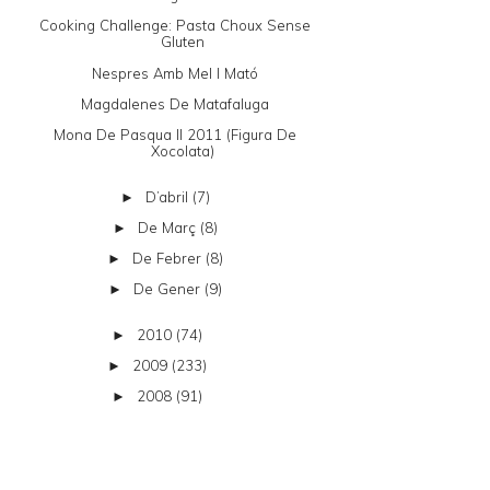
Cooking Challenge: Pasta Choux Sense
Gluten
Nespres Amb Mel I Mató
Magdalenes De Matafaluga
Mona De Pasqua II 2011 (figura De
Xocolata)
D’abril
(7)
►
De Març
(8)
►
De Febrer
(8)
►
De Gener
(9)
►
2010
(74)
►
2009
(233)
►
2008
(91)
►