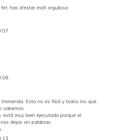
s fet, has d'estar molt orgullosa.
3:07
3:08
a tremenda. Esto no es fácil y todos los que
lo sabemos.
a, está muy bien ejecutada porque el
 nos dejas sin palabras.
.
3:13