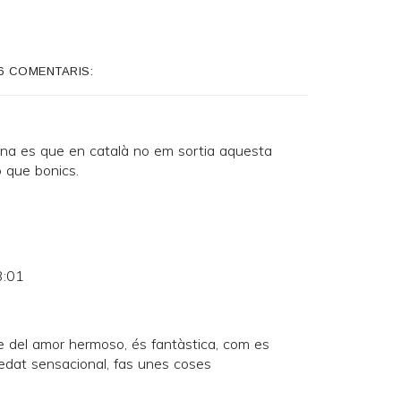
6 COMENTARIS:
na es que en català no em sortia aquesta
o que bonics.
3:01
 del amor hermoso, és fantàstica, com es
uedat sensacional, fas unes coses