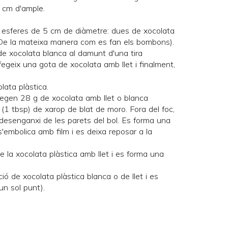
 cm d'ample.
3 esferes de 5 cm de diàmetre: dues de xocolata
De la mateixa manera com es fan els bombons
).
 de xocolata blanca al damunt d'una tira
 afegeix una gota de xocolata amb llet i finalment,
lata plàstica.
rregen 28 g de xocolata amb llet o blanca
 (1 tbsp) de xarop de blat de moro. Fora del foc,
desenganxi de les parets del bol. Es forma una
s'embolica amb film i es deixa reposar a la
de la xocolata plàstica amb llet i es forma una
ció de xocolata plàstica blanca o de llet i es
n sol punt).