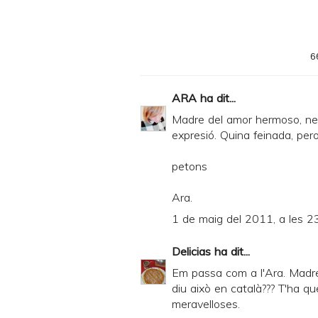
6
ARA
ha dit...
Madre del amor hermoso, ne
expresió. Quina feinada, per
petons
Ara.
1 de maig del 2011, a les 2
Delicias
ha dit...
Em passa com a l'Ara. Madre
diu això en català??? T'ha q
meravelloses.