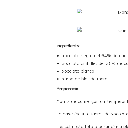
Ingredients:
xocolata negra del 64% de cac
xocolata amb llet del 35% de c
xocolata blanca
xarop de blat de moro
Preparació:
Abans de començar, cal temperar la
La base és un quadrat de xocolata
L'escala està feta a partir d'una 