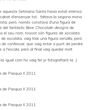
e aquesta Setmana Santa havia estat intensa
acabat d'ensenyar tot... faltava la segona mona
sta, però, només constava d'una figura de
 del fantàstic llibre
Chocolate designs
de
ca el seu nom, toooot són figures de xocolata.
de xocolata, vaig triar una figura senzilla, però
g de confessar, que vaig estar a punt de perdre
 a l'escala, però al final vaig quedar molt
, igual com ho vaig fer jo fotografiant-la. ;)