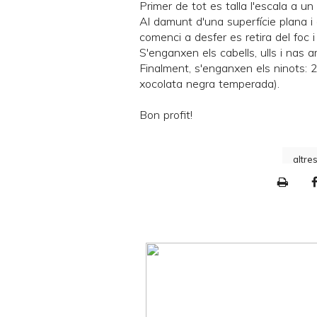
Primer de tot es talla l'escala a un
Al damunt d'una superfície plana i 
comenci a desfer es retira del foc 
S'enganxen els cabells, ulls i nas
Finalment, s'enganxen els ninots: 2
xocolata negra temperada).
Bon profit!
altre
P
r
i
n
t
e
r