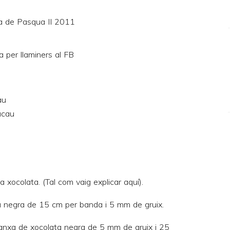
au
acau
 xocolata. (Tal com vaig explicar
aquí
).
 negra de 15 cm per banda i 5 mm de gruix.
planxa de xocolata negra de 5 mm de gruix i 25