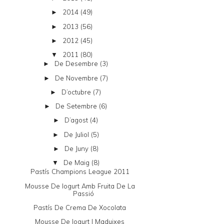
2014
(49)
►
2013
(56)
►
2012
(45)
►
2011
(80)
▼
De Desembre
(3)
►
De Novembre
(7)
►
D’octubre
(7)
►
De Setembre
(6)
►
D’agost
(4)
►
De Juliol
(5)
►
De Juny
(8)
►
De Maig
(8)
▼
Pastís Champions League 2011
Mousse De Iogurt Amb Fruita De La
Passió
Pastís De Crema De Xocolata
Mousse De Iogurt I Maduixes