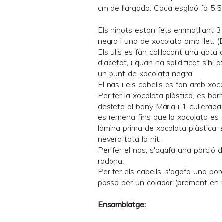
cm de llargada. Cada esglaó fa 5.5
Els ninots estan fets emmotllant 
negra i una de xocolata amb llet. (
Els ulls es fan col·locant una gota
d'acetat, i quan ha solidificat s'hi
un punt de xocolata negra.
El nas i els cabells es fan amb xoco
Per fer la xocolata plàstica, es ba
desfeta al bany Maria i 1 cullerada
es remena fins que la xocolata es 
làmina prima de xocolata plàstica, 
nevera tota la nit.
Per fer el nas, s'agafa una porció 
rodona.
Per fer els cabells, s'agafa una por
passa per un colador (prement en u
Ensamblatge: