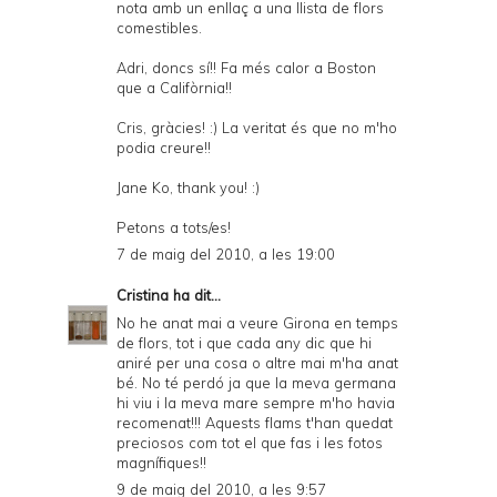
nota amb un enllaç a una llista de flors
comestibles.
Adri, doncs sí!! Fa més calor a Boston
que a Califòrnia!!
Cris, gràcies! :) La veritat és que no m'ho
podia creure!!
Jane Ko, thank you! :)
Petons a tots/es!
7 de maig del 2010, a les 19:00
Cristina
ha dit...
No he anat mai a veure Girona en temps
de flors, tot i que cada any dic que hi
aniré per una cosa o altre mai m'ha anat
bé. No té perdó ja que la meva germana
hi viu i la meva mare sempre m'ho havia
recomenat!!! Aquests flams t'han quedat
preciosos com tot el que fas i les fotos
magnífiques!!
9 de maig del 2010, a les 9:57