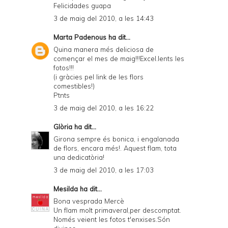
Felicidades guapa
3 de maig del 2010, a les 14:43
Marta Padenous
ha dit...
Quina manera més deliciosa de
començar el mes de maig!!!Excel.lents les
fotos!!!
(i gràcies pel link de les flors
comestibles!)
Ptnts
3 de maig del 2010, a les 16:22
Glòria
ha dit...
Girona sempre és bonica, i engalanada
de flors, encara més!. Aquest flam, tota
una dedicatòria!
3 de maig del 2010, a les 17:03
Mesilda
ha dit...
Bona vesprada Mercè
Un flam molt primaveral,per descomptat.
Només veient les fotos t'enxises.Són