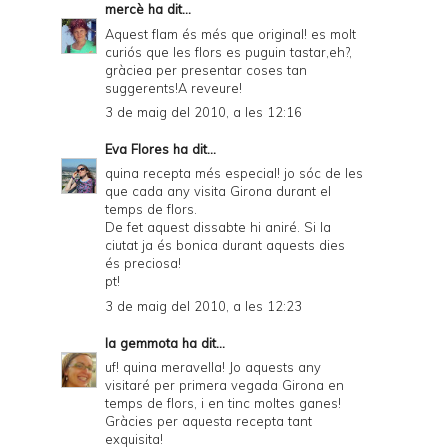
mercè
ha dit...
Aquest flam és més que original! es molt
curiós que les flors es puguin tastar,eh?,
gràciea per presentar coses tan
suggerents!A reveure!
3 de maig del 2010, a les 12:16
Eva Flores
ha dit...
quina recepta més especial! jo sóc de les
que cada any visita Girona durant el
temps de flors.
De fet aquest dissabte hi aniré. Si la
ciutat ja és bonica durant aquests dies
és preciosa!
pt!
3 de maig del 2010, a les 12:23
la gemmota
ha dit...
uf! quina meravella! Jo aquests any
visitaré per primera vegada Girona en
temps de flors, i en tinc moltes ganes!
Gràcies per aquesta recepta tant
exquisita!