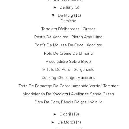
De Juny
(5)
►
De Maig
(11)
▼
Flamiche
Tartaleta D'albercocs I Cireres
Pastís De Xocolata I Plàtan Amb Llima
Pastís De Mousse De Coco I Xocolata
Pots De Crème De Llimona
Pissaladière Sobre Brioix
Milfulls De Pera I Gorgonzola
Cooking Challenge: Macarons
Tarta De Formatge De Cabra, Amanida Verda I Tomates
Magdalenes De Xocolata I Avellanes Sense Gluten
Flam De Flors, Pèsols Dolços I Vainilla
D’abril
(13)
►
De Març
(14)
►