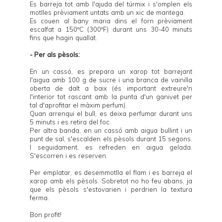
Es barreja tot amb l'ajuda del túrmix i s'omplen els
motlles prèviament untats amb un xic de mantega.
Es couen al bany maria dins el forn prèviament
escalfat a 150ºC (300ºF) durant uns 30-40 minuts
fins que hagin quallat.
- Per als pèsols:
En un cassó, es prepara un xarop tot barrejant
l'aigua amb 100 g de sucre i una branca de vainilla
oberta de dalt a baix (és important extreure'n
l'interior tot rascant amb la punta d'un ganivet per
tal d'aprofitar el màxim perfum).
Quan arrenqui el bull, es deixa perfumar durant uns
5 minuts i es retira del foc.
Per altra banda, en un cassó amb aigua bullint i un
punt de sal, s'escalden els pèsols durant 15 segons.
I seguidament, es refreden en aigua gelada.
S'escorren i es reserven.
Per emplatar, es desemmotlla el flam i es barreja el
xarop amb els pèsols. Sobretot no ho feu abans, ja
que els pèsols s'estovarien i perdrien la textura
ferma.
Bon profit!