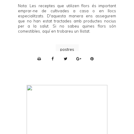
Nota: Les receptes que utilizen flors és important
emprar-ne de cultivades a casa o en llocs
especialitzats. D'aquesta manera ens assegurem
que no han estat tractades amb productes nocius
per a la salut. Si no sabeu quines flors són
comestibles,
aquí
en trobareu un llistat.
postres
P
r
i
n
t
e
r
F
r