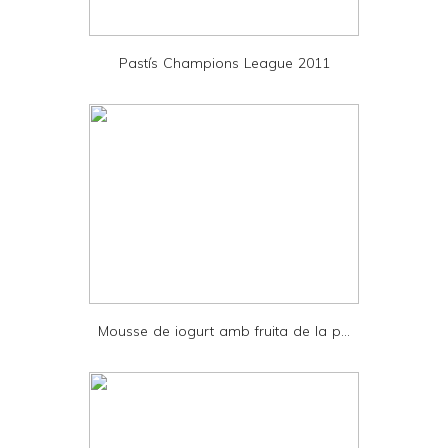
i
e
Pastís Champions League 2011
n
d
l
y
a
n
d
P
D
Mousse de iogurt amb fruita de la p...
F