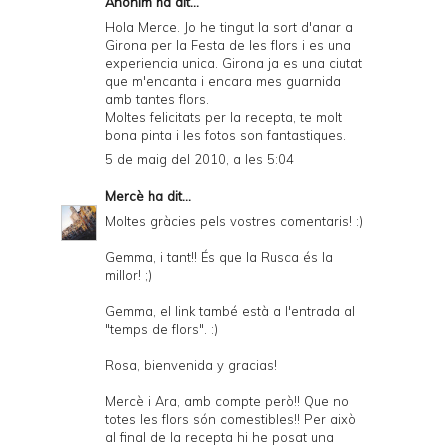
Anònim ha dit...
Hola Merce. Jo he tingut la sort d'anar a
Girona per la Festa de les flors i es una
experiencia unica. Girona ja es una ciutat
que m'encanta i encara mes guarnida
amb tantes flors.
Moltes felicitats per la recepta, te molt
bona pinta i les fotos son fantastiques.
5 de maig del 2010, a les 5:04
Mercè
ha dit...
Moltes gràcies pels vostres comentaris! :)
Gemma, i tant!! És que la Rusca és la
millor! ;)
Gemma, el link també està a l'entrada al
"temps de flors". :)
Rosa, bienvenida y gracias!
Mercè i Ara, amb compte però!! Que no
totes les flors són comestibles!! Per això
al final de la recepta hi he posat una