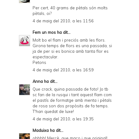
Per cert, 40 grams de pètals són molts
pètals, oi?
4 de maig del 2010, a les 11:56
Fem un mos
ha dit...
Molt bo el flam i preciós amb les flors.
Girona temps de flors es una passada, si
ja de per si es bonica amb tanta flor es
espectacular.
Petons
4 de maig del 2010, a les 16:59
Anna
ha dit...
Que crack, quina passada de foto! Jo tb
sc fan de la rusqui i tant aquest flam com
el pastís de formatge amb menta i pètals
de rosa son dos propòsits de fa temps.
T'han quedat de luxe!
4 de maig del 2010, a les 19:35
Maduixa
ha dit...
ohhhh! Mercè, que maco i que original!