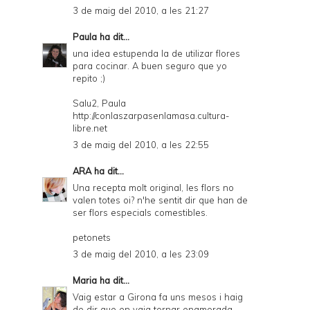
3 de maig del 2010, a les 21:27
Paula
ha dit...
una idea estupenda la de utilizar flores
para cocinar. A buen seguro que yo
repito ;)
Salu2, Paula
http://conlaszarpasenlamasa.cultura-
libre.net
3 de maig del 2010, a les 22:55
ARA
ha dit...
Una recepta molt original, les flors no
valen totes oi? n'he sentit dir que han de
ser flors especials comestibles.
petonets
3 de maig del 2010, a les 23:09
Maria
ha dit...
Vaig estar a Girona fa uns mesos i haig
de dir que en vaig tornar enamorada