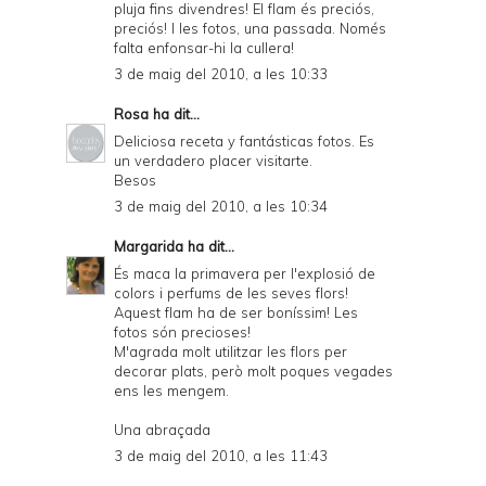
pluja fins divendres! El flam és preciós,
preciós! I les fotos, una passada. Només
falta enfonsar-hi la cullera!
3 de maig del 2010, a les 10:33
Rosa
ha dit...
Deliciosa receta y fantásticas fotos. Es
un verdadero placer visitarte.
Besos
3 de maig del 2010, a les 10:34
Margarida
ha dit...
És maca la primavera per l'explosió de
colors i perfums de les seves flors!
Aquest flam ha de ser boníssim! Les
fotos són precioses!
M'agrada molt utilitzar les flors per
decorar plats, però molt poques vegades
ens les mengem.
Una abraçada
3 de maig del 2010, a les 11:43