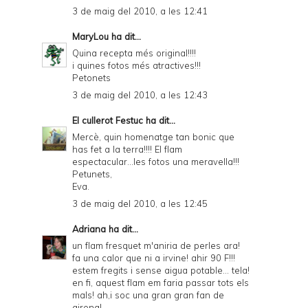
3 de maig del 2010, a les 12:41
MaryLou
ha dit...
Quina recepta més original!!!!
i quines fotos més atractives!!!
Petonets
3 de maig del 2010, a les 12:43
El cullerot Festuc
ha dit...
Mercè, quin homenatge tan bonic que
has fet a la terra!!!! El flam
espectacular...les fotos una meravella!!!
Petunets,
Eva.
3 de maig del 2010, a les 12:45
Adriana
ha dit...
un flam fresquet m'aniria de perles ara!
fa una calor que ni a irvine! ahir 90 F!!!
estem fregits i sense aigua potable... tela!
en fi, aquest flam em faria passar tots els
mals! ah,i soc una gran gran fan de
girona!