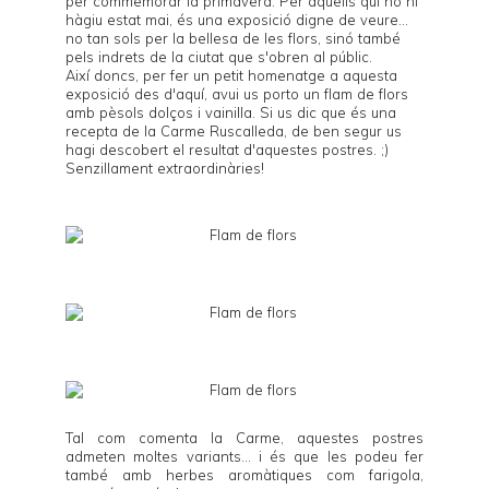
per commemorar la primavera. Per aquells qui no hi
hàgiu estat mai, és una exposició digne de veure...
no tan sols per la bellesa de les flors, sinó també
pels indrets de la ciutat que s'obren al públic.
Així doncs, per fer un petit homenatge a aquesta
exposició des d'aquí, avui us porto un flam de flors
amb pèsols dolços i vainilla. Si us dic que és una
recepta de la
Carme Ruscalleda
, de ben segur us
hagi descobert el resultat d'aquestes postres. ;)
Senzillament extraordinàries!
Tal com comenta la Carme, aquestes postres
admeten moltes variants... i és que les podeu fer
també amb herbes aromàtiques com farigola,