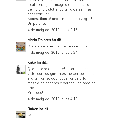
totalment!!! Ja m'imagino q amb les flors
per tota la ciutat encara ha de ser més
espectacular..
Aquest flam té una pinta que no vegis!!!
Un petonet
4 de maig del 2010, a les 0:16
Maria Dolores
ha dit...
Quina delicadea de postre i de fotos.
4 de maig del 2010, a les 0:24
Kako
ha dit...
Que belleza de postre!!, cuando lo he
visto, con los guisantes, he pensado que
era un flan salado. Super original la
mezcla de sabores y parece una obra de
arte.
Precioso!!
4 de maig del 2010, a les 4:19
Ruben
ha dit...
:-O