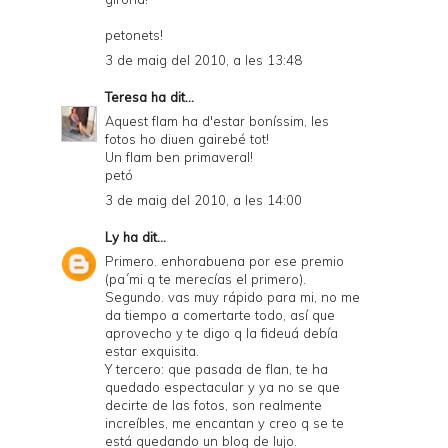
petonets!
3 de maig del 2010, a les 13:48
Teresa
ha dit...
Aquest flam ha d'estar boníssim, les
fotos ho diuen gairebé tot!
Un flam ben primaveral!
petó
3 de maig del 2010, a les 14:00
Ly
ha dit...
Primero. enhorabuena por ese premio
(pa´mi q te merecías el primero).
Segundo. vas muy rápido para mi, no me
da tiempo a comertarte todo, así que
aprovecho y te digo q la fideuá debía
estar exquisita.
Y tercero: que pasada de flan, te ha
quedado espectacular y ya no se que
decirte de las fotos, son realmente
increíbles, me encantan y creo q se te
está quedando un blog de lujo.