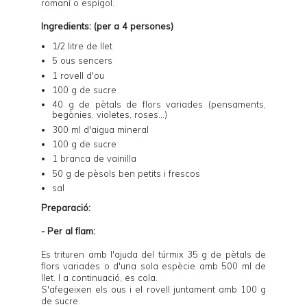
romaní o espígol.
Ingredients: (per a 4 persones)
1/2 litre de llet
5 ous sencers
1 rovell d'ou
100 g de sucre
40 g de pètals de flors variades (pensaments,
begònies, violetes, roses...)
300 ml d'aigua mineral
100 g de sucre
1 branca de vainilla
50 g de pèsols ben petits i frescos
sal
Preparació:
- Per al flam:
Es trituren amb l'ajuda del túrmix 35 g de pètals de
flors variades o d'una sola espècie amb 500 ml de
llet. I a continuació, es cola.
S'afegeixen els ous i el rovell juntament amb 100 g
de sucre.