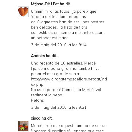
MªJose-Dit i Fet
ha dit...
Ummm miro las fotos i ja pareix que l
´aroma del teu flam arriba fins
aquí...aquestes han de ser unes postres
ben delicades...la llista de flors
comestibles em sembla molt interessant!!
un petonet estimada
3 de maig del 2010, a les 9:14
Anònim ha dit...
Una recepta de 10 estrelles, Mercè!
I jo, com a bona gironina, també hi vull
posar el meu gra de sorra:
http://www.gironatempsdeflors.net/cat/ind
ex.php
No us la perdeu! Com diu la Mercé, val
realment la pena.
Petons
3 de maig del 2010, a les 9:21
xisca
ha dit...
Mercè, trob que aquest flam ha de ser un
" bocato di cardinale" , encara que crec