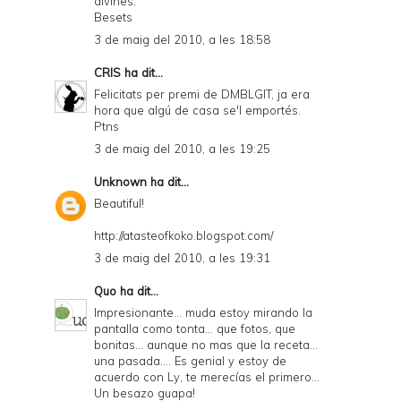
divines.
Besets
3 de maig del 2010, a les 18:58
CRIS
ha dit...
Felicitats per premi de DMBLGIT, ja era
hora que algú de casa se'l emportés.
Ptns
3 de maig del 2010, a les 19:25
Unknown
ha dit...
Beautiful!
http://atasteofkoko.blogspot.com/
3 de maig del 2010, a les 19:31
Quo
ha dit...
Impresionante... muda estoy mirando la
pantalla como tonta... que fotos, que
bonitas... aunque no mas que la receta...
una pasada.... Es genial y estoy de
acuerdo con Ly, te merecías el primero...
Un besazo guapa!