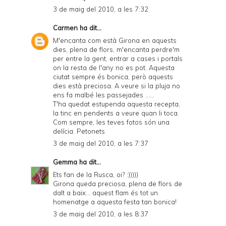
3 de maig del 2010, a les 7:32
Carmen
ha dit...
M'encanta com està Girona en aquests
dies, plena de flors, m'encanta perdre'm
per entre la gent, entrar a cases i portals
on la resta de l'any no es pot. Aquesta
ciutat sempre és bonica, però aquests
dies està preciosa. A veure si la pluja no
ens fa malbé les passejades ......
T'ha quedat estupenda aquesta recepta,
la tinc en pendents a veure quan li toca.
Com sempre, les teves fotos són una
delícia. Petonets
3 de maig del 2010, a les 7:37
Gemma
ha dit...
Ets fan de la Rusca, oi? :)))))
Girona queda preciosa, plena de flors de
dalt a baix... aquest flam és tot un
homenatge a aquesta festa tan bonica!
3 de maig del 2010, a les 8:37