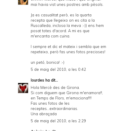
mai havia vist unes postres amb pèsols.
Ja es casualitat però, es la quarta
recepta que llegeixo on es cita a la
Ruscalleda, inclosa la meva :-)) ens hem
posat totes d'acord. A mi es que
m'encanta com cuina.
I sempre et dic el mateix i sembla que em
repeteixo, però fas unes fotos precioses!
un petó, bonica! :-)
5 de maig del 2010, a les 0:42
lourdes
ha dit...
Hola Mercè des de Girona.
Si com diguem que Girona m'enamora!!,
en Temps de Flors, m'emociona!!!!
Fas unes fotos de les
receptes...extraordinarias.
Una abraçada
5 de maig del 2010, a les 2:29