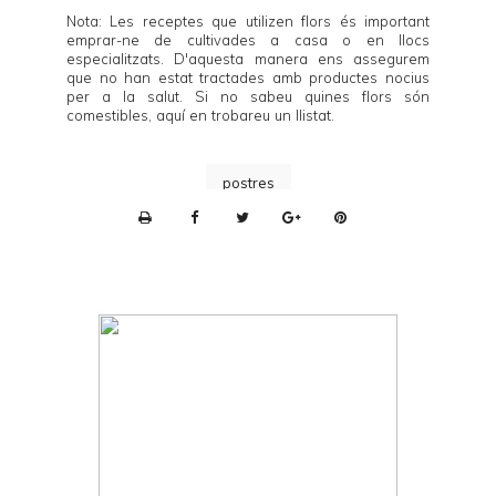
Nota: Les receptes que utilizen flors és important
emprar-ne de cultivades a casa o en llocs
especialitzats. D'aquesta manera ens assegurem
que no han estat tractades amb productes nocius
per a la salut. Si no sabeu quines flors són
comestibles,
aquí
en trobareu un llistat.
postres
P
r
i
n
t
e
r
F
r