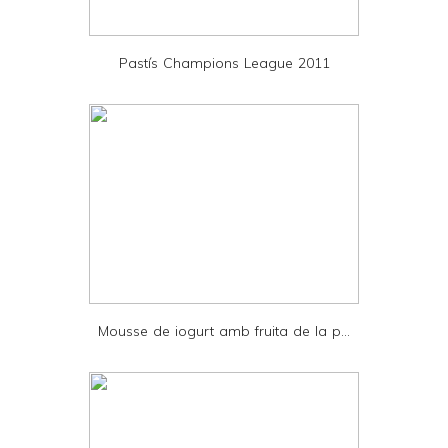
i
e
Pastís Champions League 2011
n
d
l
y
a
n
d
P
D
Mousse de iogurt amb fruita de la p...
F