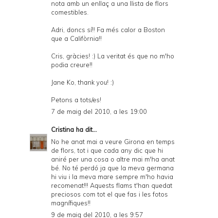
nota amb un enllaç a una llista de flors
comestibles.
Adri, doncs sí!! Fa més calor a Boston
que a Califòrnia!!
Cris, gràcies! :) La veritat és que no m'ho
podia creure!!
Jane Ko, thank you! :)
Petons a tots/es!
7 de maig del 2010, a les 19:00
Cristina
ha dit...
No he anat mai a veure Girona en temps
de flors, tot i que cada any dic que hi
aniré per una cosa o altre mai m'ha anat
bé. No té perdó ja que la meva germana
hi viu i la meva mare sempre m'ho havia
recomenat!!! Aquests flams t'han quedat
preciosos com tot el que fas i les fotos
magnífiques!!
9 de maig del 2010, a les 9:57