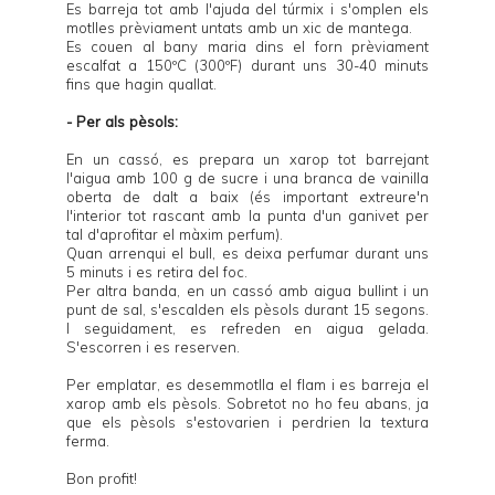
Es barreja tot amb l'ajuda del túrmix i s'omplen els
motlles prèviament untats amb un xic de mantega.
Es couen al bany maria dins el forn prèviament
escalfat a 150ºC (300ºF) durant uns 30-40 minuts
fins que hagin quallat.
- Per als pèsols:
En un cassó, es prepara un xarop tot barrejant
l'aigua amb 100 g de sucre i una branca de vainilla
oberta de dalt a baix (és important extreure'n
l'interior tot rascant amb la punta d'un ganivet per
tal d'aprofitar el màxim perfum).
Quan arrenqui el bull, es deixa perfumar durant uns
5 minuts i es retira del foc.
Per altra banda, en un cassó amb aigua bullint i un
punt de sal, s'escalden els pèsols durant 15 segons.
I seguidament, es refreden en aigua gelada.
S'escorren i es reserven.
Per emplatar, es desemmotlla el flam i es barreja el
xarop amb els pèsols. Sobretot no ho feu abans, ja
que els pèsols s'estovarien i perdrien la textura
ferma.
Bon profit!