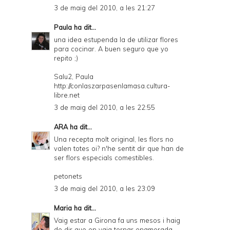
3 de maig del 2010, a les 21:27
Paula
ha dit...
una idea estupenda la de utilizar flores
para cocinar. A buen seguro que yo
repito ;)
Salu2, Paula
http://conlaszarpasenlamasa.cultura-
libre.net
3 de maig del 2010, a les 22:55
ARA
ha dit...
Una recepta molt original, les flors no
valen totes oi? n'he sentit dir que han de
ser flors especials comestibles.
petonets
3 de maig del 2010, a les 23:09
Maria
ha dit...
Vaig estar a Girona fa uns mesos i haig
de dir que en vaig tornar enamorada