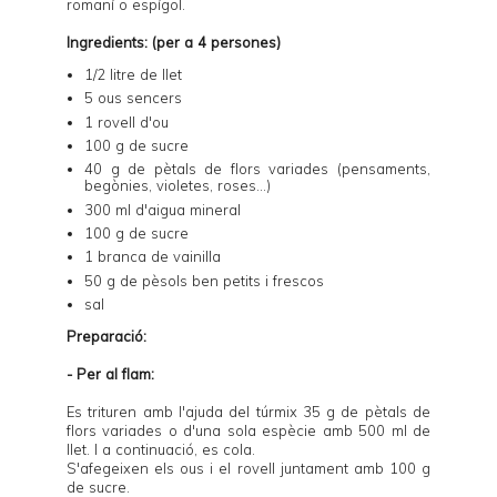
romaní o espígol.
Ingredients: (per a 4 persones)
1/2 litre de llet
5 ous sencers
1 rovell d'ou
100 g de sucre
40 g de pètals de flors variades (pensaments,
begònies, violetes, roses...)
300 ml d'aigua mineral
100 g de sucre
1 branca de vainilla
50 g de pèsols ben petits i frescos
sal
Preparació:
- Per al flam:
Es trituren amb l'ajuda del túrmix 35 g de pètals de
flors variades o d'una sola espècie amb 500 ml de
llet. I a continuació, es cola.
S'afegeixen els ous i el rovell juntament amb 100 g
de sucre.