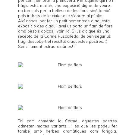
per commemorar la primavera. Per aquells qui no hi
hàgiu estat mai, és una exposició digne de veure...
no tan sols per la bellesa de les flors, sinó també
pels indrets de la ciutat que s'obren al públic.
Així doncs, per fer un petit homenatge a aquesta
exposició des d'aquí, avui us porto un flam de flors
amb pèsols dolços i vainilla. Si us dic que és una
recepta de la
Carme Ruscalleda
, de ben segur us
hagi descobert el resultat d'aquestes postres. ;)
Senzillament extraordinàries!
Tal com comenta la Carme, aquestes postres
admeten moltes variants... i és que les podeu fer
també amb herbes aromàtiques com farigola,