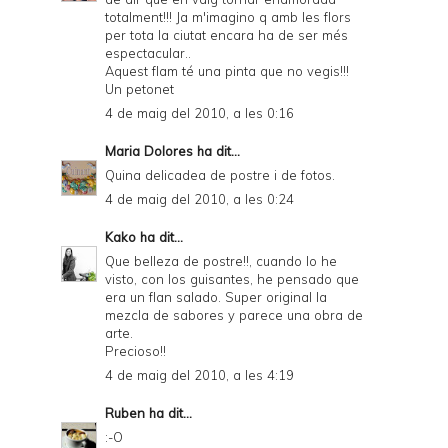
totalment!!! Ja m'imagino q amb les flors
per tota la ciutat encara ha de ser més
espectacular..
Aquest flam té una pinta que no vegis!!!
Un petonet
4 de maig del 2010, a les 0:16
Maria Dolores
ha dit...
Quina delicadea de postre i de fotos.
4 de maig del 2010, a les 0:24
Kako
ha dit...
Que belleza de postre!!, cuando lo he
visto, con los guisantes, he pensado que
era un flan salado. Super original la
mezcla de sabores y parece una obra de
arte.
Precioso!!
4 de maig del 2010, a les 4:19
Ruben
ha dit...
:-O