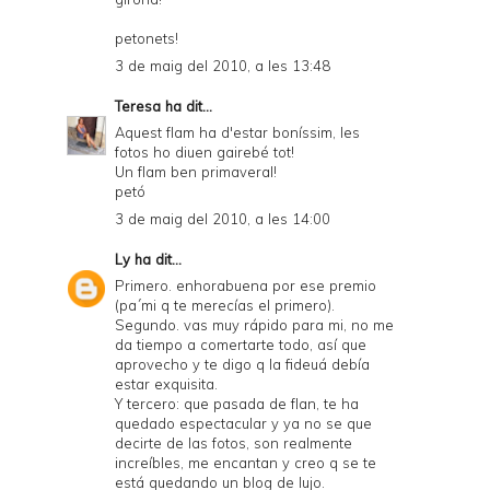
petonets!
3 de maig del 2010, a les 13:48
Teresa
ha dit...
Aquest flam ha d'estar boníssim, les
fotos ho diuen gairebé tot!
Un flam ben primaveral!
petó
3 de maig del 2010, a les 14:00
Ly
ha dit...
Primero. enhorabuena por ese premio
(pa´mi q te merecías el primero).
Segundo. vas muy rápido para mi, no me
da tiempo a comertarte todo, así que
aprovecho y te digo q la fideuá debía
estar exquisita.
Y tercero: que pasada de flan, te ha
quedado espectacular y ya no se que
decirte de las fotos, son realmente
increíbles, me encantan y creo q se te
está quedando un blog de lujo.