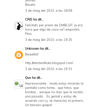
divines.
Besets
3 de maig del 2010, a les 18:58
CRIS
ha dit...
Felicitats per premi de DMBLGIT, ja era
hora que algú de casa se'l emportés.
Ptns
3 de maig del 2010, a les 19:25
Unknown
ha dit...
Beautiful!
http://atasteofkoko.blogspot.com/
3 de maig del 2010, a les 19:31
Quo
ha dit...
Impresionante... muda estoy mirando la
pantalla como tonta... que fotos, que
bonitas... aunque no mas que la receta...
una pasada.... Es genial y estoy de
acuerdo con Ly, te merecías el primero...
Un besazo guapa!