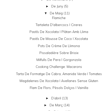
De Juny
(5)
►
De Maig
(11)
▼
Flamiche
Tartaleta D'albercocs I Cireres
Pastís De Xocolata I Plàtan Amb Llima
Pastís De Mousse De Coco I Xocolata
Pots De Crème De Llimona
Pissaladière Sobre Brioix
Milfulls De Pera I Gorgonzola
Cooking Challenge: Macarons
Tarta De Formatge De Cabra, Amanida Verda I Tomates
Magdalenes De Xocolata I Avellanes Sense Gluten
Flam De Flors, Pèsols Dolços I Vainilla
D’abril
(13)
►
De Març
(14)
►