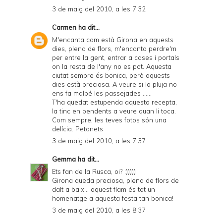
3 de maig del 2010, a les 7:32
Carmen
ha dit...
M'encanta com està Girona en aquests
dies, plena de flors, m'encanta perdre'm
per entre la gent, entrar a cases i portals
on la resta de l'any no es pot. Aquesta
ciutat sempre és bonica, però aquests
dies està preciosa. A veure si la pluja no
ens fa malbé les passejades ......
T'ha quedat estupenda aquesta recepta,
la tinc en pendents a veure quan li toca.
Com sempre, les teves fotos són una
delícia. Petonets
3 de maig del 2010, a les 7:37
Gemma
ha dit...
Ets fan de la Rusca, oi? :)))))
Girona queda preciosa, plena de flors de
dalt a baix... aquest flam és tot un
homenatge a aquesta festa tan bonica!
3 de maig del 2010, a les 8:37