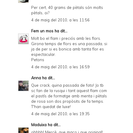
Per cert, 40 grams de pètals són molts
pètals, oi?
4 de maig del 2010, a les 11:56
Fem un mos
ha dit...
Molt bo el flam i preciós amb les flors.
Girona temps de flors es una passada, si
ja de per si es bonica amb tanta flor es
espectacular.
Petons
4 de maig del 2010, a les 16:59
Anna
ha dit...
Que crack, quina passada de foto! Jo tb
sc fan de la rusqui i tant aquest flam com
el pastís de formatge amb menta i pètals
de rosa son dos propòsits de fa temps.
T'han quedat de luxe!
4 de maig del 2010, a les 19:35
Maduixa
ha dit...
ohhhh! Mercè, que maco i que original!