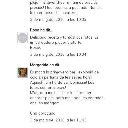
pluja fins divendres! El flam és preciós,
preciós! I les fotos, una passada. Només
falta enfonsar-hi la cullera!
3 de maig del 2010, a les 10:33
Rosa
ha dit...
Deliciosa receta y fantásticas fotos. Es
un verdadero placer visitarte.
Besos
3 de maig del 2010, a les 10:34
Margarida
ha dit...
És maca la primavera per l'explosió de
colors i perfums de les seves flors!
Aquest flam ha de ser boníssim! Les
fotos són precioses!
M'agrada molt utilitzar les flors per
decorar plats, però molt poques vegades
ens les mengem.
Una abraçada
3 de maig del 2010, a les 11:43