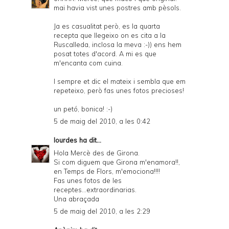
mai havia vist unes postres amb pèsols.
Ja es casualitat però, es la quarta
recepta que llegeixo on es cita a la
Ruscalleda, inclosa la meva :-)) ens hem
posat totes d'acord. A mi es que
m'encanta com cuina.
I sempre et dic el mateix i sembla que em
repeteixo, però fas unes fotos precioses!
un petó, bonica! :-)
5 de maig del 2010, a les 0:42
lourdes
ha dit...
Hola Mercè des de Girona.
Si com diguem que Girona m'enamora!!,
en Temps de Flors, m'emociona!!!!
Fas unes fotos de les
receptes...extraordinarias.
Una abraçada
5 de maig del 2010, a les 2:29