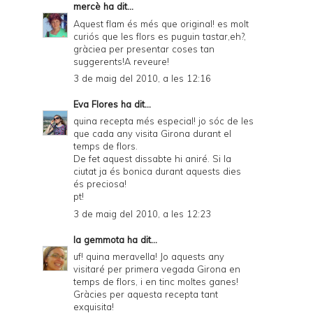
mercè
ha dit...
Aquest flam és més que original! es molt
curiós que les flors es puguin tastar,eh?,
gràciea per presentar coses tan
suggerents!A reveure!
3 de maig del 2010, a les 12:16
Eva Flores
ha dit...
quina recepta més especial! jo sóc de les
que cada any visita Girona durant el
temps de flors.
De fet aquest dissabte hi aniré. Si la
ciutat ja és bonica durant aquests dies
és preciosa!
pt!
3 de maig del 2010, a les 12:23
la gemmota
ha dit...
uf! quina meravella! Jo aquests any
visitaré per primera vegada Girona en
temps de flors, i en tinc moltes ganes!
Gràcies per aquesta recepta tant
exquisita!