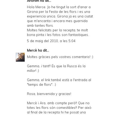
Anònim ha dit...
Hola Merce. Jo he tingut la sort d'anar a
Girona per la Festa de les flors i es una
experiencia unica. Girona ja es una ciutat
que m'encanta i encara mes guarnida
amb tantes flors.
Moltes felicitats per la recepta, te molt
bona pinta i les fotos son fantastiques.
5 de maig del 2010, a les 5:04
Mercè
ha dit...
Moltes gràcies pels vostres comentaris! :)
Gemma, i tant!! És que la Rusca és la
millor! ;)
Gemma, el link també està a l'entrada al
"temps de flors". :)
Rosa, bienvenida y gracias!
Mercè i Ara, amb compte però!! Que no
totes les flors són comestibles!! Per això
al final de la recepta hi he posat una