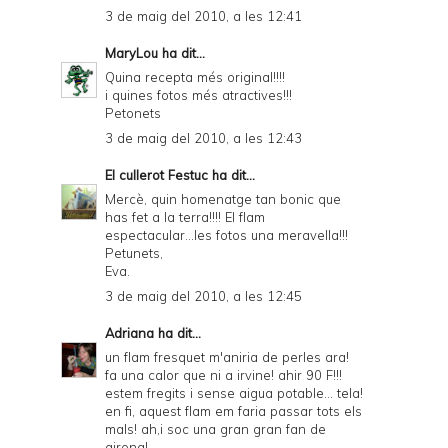
3 de maig del 2010, a les 12:41
MaryLou
ha dit...
Quina recepta més original!!!!
i quines fotos més atractives!!!
Petonets
3 de maig del 2010, a les 12:43
El cullerot Festuc
ha dit...
Mercè, quin homenatge tan bonic que
has fet a la terra!!!! El flam
espectacular...les fotos una meravella!!!
Petunets,
Eva.
3 de maig del 2010, a les 12:45
Adriana
ha dit...
un flam fresquet m'aniria de perles ara!
fa una calor que ni a irvine! ahir 90 F!!!
estem fregits i sense aigua potable... tela!
en fi, aquest flam em faria passar tots els
mals! ah,i soc una gran gran fan de
girona!