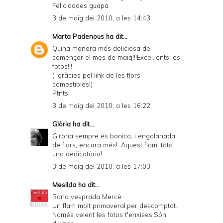
Felicidades guapa
3 de maig del 2010, a les 14:43
Marta Padenous
ha dit...
Quina manera més deliciosa de
començar el mes de maig!!!Excel.lents les
fotos!!!
(i gràcies pel link de les flors
comestibles!)
Ptnts
3 de maig del 2010, a les 16:22
Glòria
ha dit...
Girona sempre és bonica, i engalanada
de flors, encara més!. Aquest flam, tota
una dedicatòria!
3 de maig del 2010, a les 17:03
Mesilda
ha dit...
Bona vesprada Mercè
Un flam molt primaveral,per descomptat.
Només veient les fotos t'enxises.Són