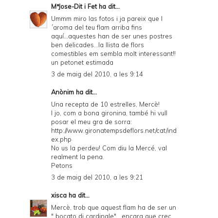
MªJose-Dit i Fet
ha dit...
Ummm miro las fotos i ja pareix que l
´aroma del teu flam arriba fins
aquí...aquestes han de ser unes postres
ben delicades...la llista de flors
comestibles em sembla molt interessant!!
un petonet estimada
3 de maig del 2010, a les 9:14
Anònim ha dit...
Una recepta de 10 estrelles, Mercè!
I jo, com a bona gironina, també hi vull
posar el meu gra de sorra:
http://www.gironatempsdeflors.net/cat/ind
ex.php
No us la perdeu! Com diu la Mercé, val
realment la pena.
Petons
3 de maig del 2010, a les 9:21
xisca
ha dit...
Mercè, trob que aquest flam ha de ser un
" bocato di cardinale" , encara que crec