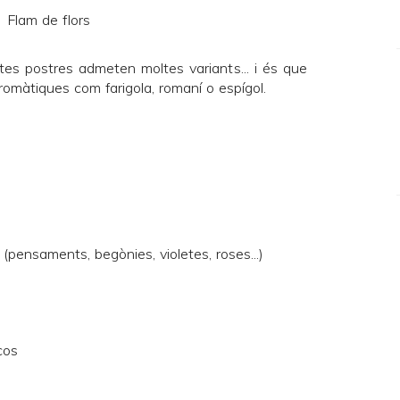
es postres admeten moltes variants... i és que
omàtiques com farigola, romaní o espígol.
 (pensaments, begònies, violetes, roses...)
cos