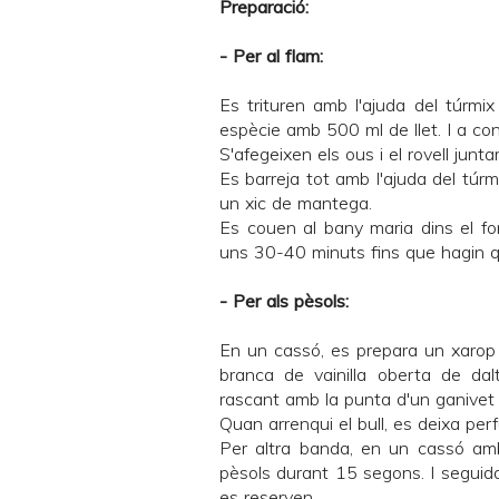
Preparació:
- Per al flam:
Es trituren amb l'ajuda del túrmi
espècie amb 500 ml de llet. I a con
S'afegeixen els ous i el rovell ju
Es barreja tot amb l'ajuda del túr
un xic de mantega.
Es couen al bany maria dins el f
uns 30-40 minuts fins que hagin qu
- Per als pèsols:
En un cassó, es prepara un xarop 
branca de vainilla oberta de dalt
rascant amb la punta d'un ganivet p
Quan arrenqui el bull, es deixa per
Per altra banda, en un cassó amb 
pèsols durant 15 segons. I seguida
es reserven.