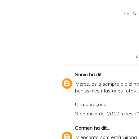
D
F
Pastís
3
Sonia
ha dit...
Merce, es q sempre dic el m
bonissimes i fas unes fotos 
Una abraçada,
3 de maig del 2010, a les 7
Carmen
ha dit...
M'encanta com està Girona e