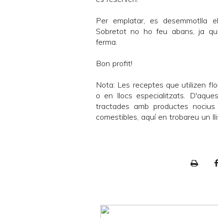
Per emplatar, es desemmotlla el
Sobretot no ho feu abans, ja que
ferma.
Bon profit!
Nota: Les receptes que utilizen fl
o en llocs especialitzats. D'aq
tractades amb productes nocius 
comestibles,
aquí
en trobareu un lli
P
r
i
n