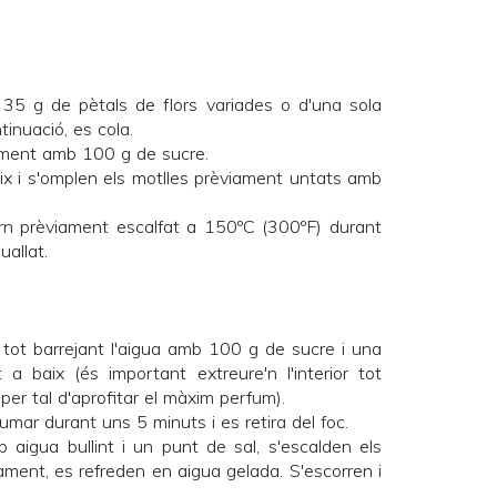
x 35 g de pètals de flors variades o d'una sola
tinuació, es cola.
ntament amb 100 g de sucre.
mix i s'omplen els motlles prèviament untats amb
orn prèviament escalfat a 150ºC (300ºF) durant
allat.
tot barrejant l'aigua amb 100 g de sucre i una
 a baix (és important extreure'n l'interior tot
er tal d'aprofitar el màxim perfum).
fumar durant uns 5 minuts i es retira del foc.
aigua bullint i un punt de sal, s'escalden els
ment, es refreden en aigua gelada. S'escorren i