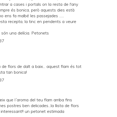
ntrar a cases i portals on la resta de l'any
empre és bonica, però aquests dies està
no ens fa malbé les passejades ......
ta recepta, la tinc en pendents a veure
 són una delícia. Petonets
:37
de flors de dalt a baix... aquest flam és tot
ta tan bonica!
:37
ix que l´aroma del teu flam arriba fins
s postres ben delicades...la llista de flors
interessant!! un petonet estimada