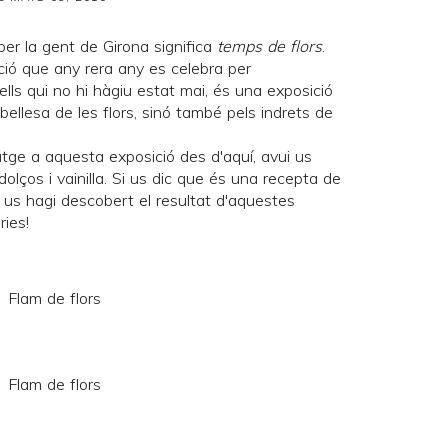
per la gent de
Girona
significa
temps de flors
.
ció que any rera any es celebra per
ls qui no hi hàgiu estat mai, és una exposició
 bellesa de les flors, sinó també pels indrets de
atge a aquesta exposició des d'aquí, avui us
olços i vainilla. Si us dic que és una recepta de
 us hagi descobert el resultat d'aquestes
ries!