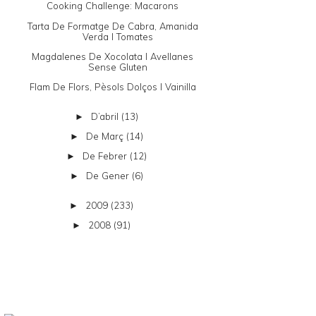
Cooking Challenge: Macarons
Tarta De Formatge De Cabra, Amanida
Verda I Tomates
Magdalenes De Xocolata I Avellanes
Sense Gluten
Flam De Flors, Pèsols Dolços I Vainilla
D’abril
(13)
►
De Març
(14)
►
De Febrer
(12)
►
De Gener
(6)
►
2009
(233)
►
2008
(91)
►