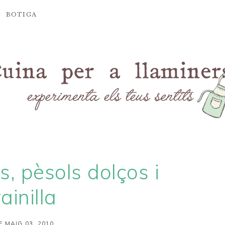
BOTIGA
s, pèsols dolços i
ainilla
E MAIG 03, 2010