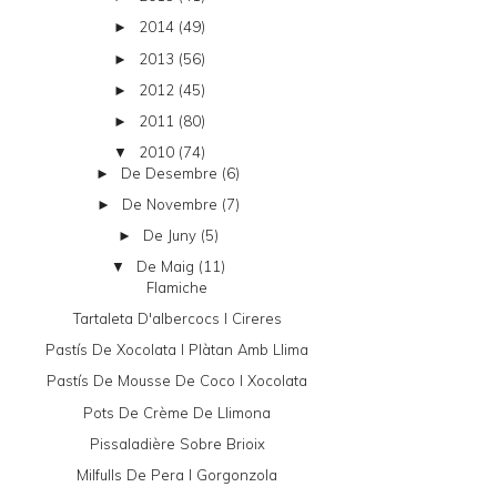
2014
(49)
►
2013
(56)
►
2012
(45)
►
2011
(80)
►
2010
(74)
▼
De Desembre
(6)
►
De Novembre
(7)
►
De Juny
(5)
►
De Maig
(11)
▼
Flamiche
Tartaleta D'albercocs I Cireres
Pastís De Xocolata I Plàtan Amb Llima
Pastís De Mousse De Coco I Xocolata
Pots De Crème De Llimona
Pissaladière Sobre Brioix
Milfulls De Pera I Gorgonzola