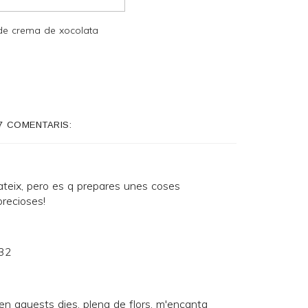
 de crema de xocolata
7 COMENTARIS:
ateix, pero es q prepares unes coses
precioses!
:32
n aquests dies, plena de flors, m'encanta