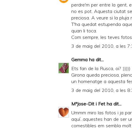
perdre'm per entre la gent, e
no es pot. Aquesta ciutat s
preciosa. A veure si la pluja 
T'ha quedat estupenda aques
quan li toca.
Com sempre, les teves fotos
3 de maig del 2010, a les 7
Gemma
ha dit...
Ets fan de la Rusca, oi? :)))))
Girona queda preciosa, plena 
un homenatge a aquesta fes
3 de maig del 2010, a les 8
MªJose-Dit i Fet
ha dit...
Ummm miro las fotos i ja pare
aquí...aquestes han de ser une
comestibles em sembla molt 