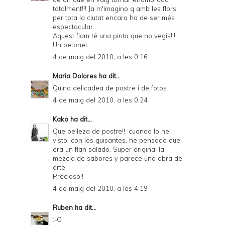
totalment!!! Ja m'imagino q amb les flors
per tota la ciutat encara ha de ser més
espectacular..
Aquest flam té una pinta que no vegis!!!
Un petonet
4 de maig del 2010, a les 0:16
Maria Dolores
ha dit...
Quina delicadea de postre i de fotos.
4 de maig del 2010, a les 0:24
Kako
ha dit...
Que belleza de postre!!, cuando lo he
visto, con los guisantes, he pensado que
era un flan salado. Super original la
mezcla de sabores y parece una obra de
arte.
Precioso!!
4 de maig del 2010, a les 4:19
Ruben
ha dit...
:-O