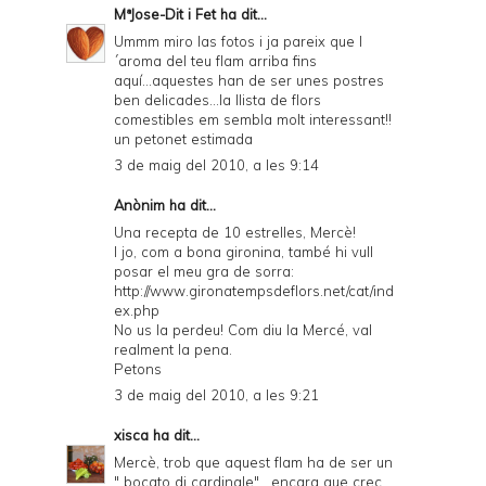
MªJose-Dit i Fet
ha dit...
Ummm miro las fotos i ja pareix que l
´aroma del teu flam arriba fins
aquí...aquestes han de ser unes postres
ben delicades...la llista de flors
comestibles em sembla molt interessant!!
un petonet estimada
3 de maig del 2010, a les 9:14
Anònim ha dit...
Una recepta de 10 estrelles, Mercè!
I jo, com a bona gironina, també hi vull
posar el meu gra de sorra:
http://www.gironatempsdeflors.net/cat/ind
ex.php
No us la perdeu! Com diu la Mercé, val
realment la pena.
Petons
3 de maig del 2010, a les 9:21
xisca
ha dit...
Mercè, trob que aquest flam ha de ser un
" bocato di cardinale" , encara que crec