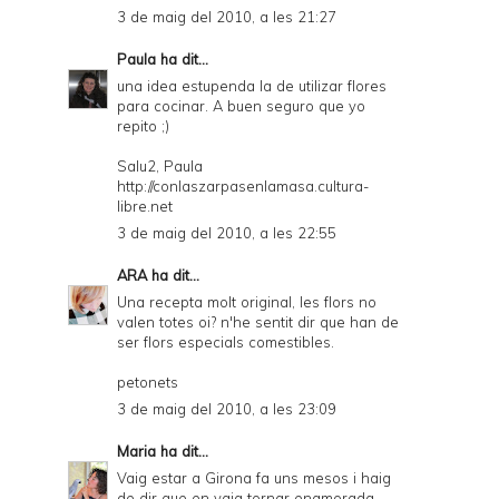
3 de maig del 2010, a les 21:27
Paula
ha dit...
una idea estupenda la de utilizar flores
para cocinar. A buen seguro que yo
repito ;)
Salu2, Paula
http://conlaszarpasenlamasa.cultura-
libre.net
3 de maig del 2010, a les 22:55
ARA
ha dit...
Una recepta molt original, les flors no
valen totes oi? n'he sentit dir que han de
ser flors especials comestibles.
petonets
3 de maig del 2010, a les 23:09
Maria
ha dit...
Vaig estar a Girona fa uns mesos i haig
de dir que en vaig tornar enamorada