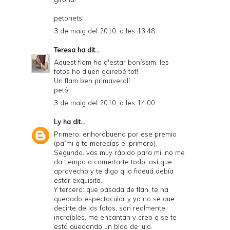
petonets!
3 de maig del 2010, a les 13:48
Teresa
ha dit...
Aquest flam ha d'estar boníssim, les
fotos ho diuen gairebé tot!
Un flam ben primaveral!
petó
3 de maig del 2010, a les 14:00
Ly
ha dit...
Primero. enhorabuena por ese premio
(pa´mi q te merecías el primero).
Segundo. vas muy rápido para mi, no me
da tiempo a comertarte todo, así que
aprovecho y te digo q la fideuá debía
estar exquisita.
Y tercero: que pasada de flan, te ha
quedado espectacular y ya no se que
decirte de las fotos, son realmente
increíbles, me encantan y creo q se te
está quedando un blog de lujo.