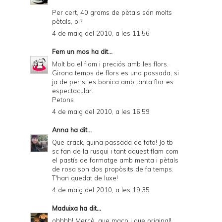
Per cert, 40 grams de pètals són molts
pètals, oi?
4 de maig del 2010, a les 11:56
Fem un mos
ha dit...
Molt bo el flam i preciós amb les flors.
Girona temps de flors es una passada, si
ja de per si es bonica amb tanta flor es
espectacular.
Petons
4 de maig del 2010, a les 16:59
Anna
ha dit...
Que crack, quina passada de foto! Jo tb
sc fan de la rusqui i tant aquest flam com
el pastís de formatge amb menta i pètals
de rosa son dos propòsits de fa temps.
T'han quedat de luxe!
4 de maig del 2010, a les 19:35
Maduixa
ha dit...
ohhhh! Mercè, que maco i que original!