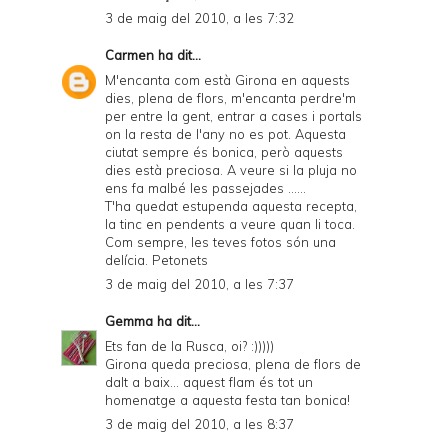
3 de maig del 2010, a les 7:32
Carmen
ha dit...
M'encanta com està Girona en aquests
dies, plena de flors, m'encanta perdre'm
per entre la gent, entrar a cases i portals
on la resta de l'any no es pot. Aquesta
ciutat sempre és bonica, però aquests
dies està preciosa. A veure si la pluja no
ens fa malbé les passejades ......
T'ha quedat estupenda aquesta recepta,
la tinc en pendents a veure quan li toca.
Com sempre, les teves fotos són una
delícia. Petonets
3 de maig del 2010, a les 7:37
Gemma
ha dit...
Ets fan de la Rusca, oi? :)))))
Girona queda preciosa, plena de flors de
dalt a baix... aquest flam és tot un
homenatge a aquesta festa tan bonica!
3 de maig del 2010, a les 8:37