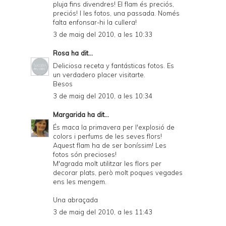
pluja fins divendres! El flam és preciós,
preciós! I les fotos, una passada. Només
falta enfonsar-hi la cullera!
3 de maig del 2010, a les 10:33
Rosa
ha dit...
Deliciosa receta y fantásticas fotos. Es
un verdadero placer visitarte.
Besos
3 de maig del 2010, a les 10:34
Margarida
ha dit...
És maca la primavera per l'explosió de
colors i perfums de les seves flors!
Aquest flam ha de ser boníssim! Les
fotos són precioses!
M'agrada molt utilitzar les flors per
decorar plats, però molt poques vegades
ens les mengem.
Una abraçada
3 de maig del 2010, a les 11:43