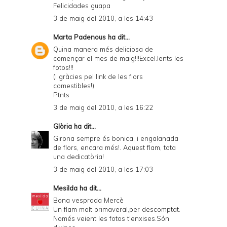
Felicidades guapa
3 de maig del 2010, a les 14:43
Marta Padenous
ha dit...
Quina manera més deliciosa de
començar el mes de maig!!!Excel.lents les
fotos!!!
(i gràcies pel link de les flors
comestibles!)
Ptnts
3 de maig del 2010, a les 16:22
Glòria
ha dit...
Girona sempre és bonica, i engalanada
de flors, encara més!. Aquest flam, tota
una dedicatòria!
3 de maig del 2010, a les 17:03
Mesilda
ha dit...
Bona vesprada Mercè
Un flam molt primaveral,per descomptat.
Només veient les fotos t'enxises.Són