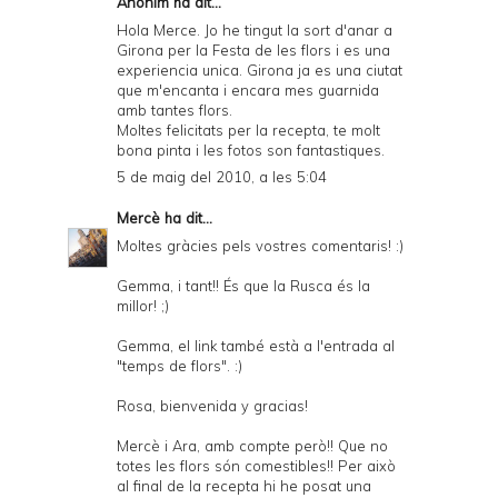
Anònim ha dit...
Hola Merce. Jo he tingut la sort d'anar a
Girona per la Festa de les flors i es una
experiencia unica. Girona ja es una ciutat
que m'encanta i encara mes guarnida
amb tantes flors.
Moltes felicitats per la recepta, te molt
bona pinta i les fotos son fantastiques.
5 de maig del 2010, a les 5:04
Mercè
ha dit...
Moltes gràcies pels vostres comentaris! :)
Gemma, i tant!! És que la Rusca és la
millor! ;)
Gemma, el link també està a l'entrada al
"temps de flors". :)
Rosa, bienvenida y gracias!
Mercè i Ara, amb compte però!! Que no
totes les flors són comestibles!! Per això
al final de la recepta hi he posat una