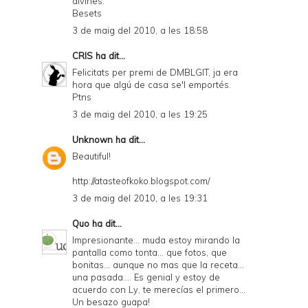
divines.
Besets
3 de maig del 2010, a les 18:58
CRIS
ha dit...
Felicitats per premi de DMBLGIT, ja era
hora que algú de casa se'l emportés.
Ptns
3 de maig del 2010, a les 19:25
Unknown
ha dit...
Beautiful!
http://atasteofkoko.blogspot.com/
3 de maig del 2010, a les 19:31
Quo
ha dit...
Impresionante... muda estoy mirando la
pantalla como tonta... que fotos, que
bonitas... aunque no mas que la receta...
una pasada.... Es genial y estoy de
acuerdo con Ly, te merecías el primero...
Un besazo guapa!