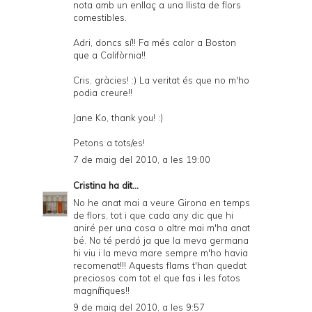
nota amb un enllaç a una llista de flors
comestibles.
Adri, doncs sí!! Fa més calor a Boston
que a Califòrnia!!
Cris, gràcies! :) La veritat és que no m'ho
podia creure!!
Jane Ko, thank you! :)
Petons a tots/es!
7 de maig del 2010, a les 19:00
Cristina
ha dit...
No he anat mai a veure Girona en temps
de flors, tot i que cada any dic que hi
aniré per una cosa o altre mai m'ha anat
bé. No té perdó ja que la meva germana
hi viu i la meva mare sempre m'ho havia
recomenat!!! Aquests flams t'han quedat
preciosos com tot el que fas i les fotos
magnífiques!!
9 de maig del 2010, a les 9:57