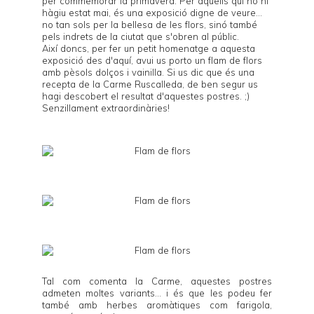
per commemorar la primavera. Per aquells qui no hi
hàgiu estat mai, és una exposició digne de veure...
no tan sols per la bellesa de les flors, sinó també
pels indrets de la ciutat que s'obren al públic.
Així doncs, per fer un petit homenatge a aquesta
exposició des d'aquí, avui us porto un flam de flors
amb pèsols dolços i vainilla. Si us dic que és una
recepta de la
Carme Ruscalleda
, de ben segur us
hagi descobert el resultat d'aquestes postres. ;)
Senzillament extraordinàries!
Tal com comenta la Carme, aquestes postres
admeten moltes variants... i és que les podeu fer
també amb herbes aromàtiques com farigola,