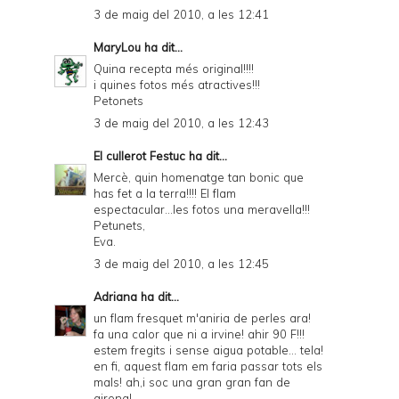
3 de maig del 2010, a les 12:41
MaryLou
ha dit...
Quina recepta més original!!!!
i quines fotos més atractives!!!
Petonets
3 de maig del 2010, a les 12:43
El cullerot Festuc
ha dit...
Mercè, quin homenatge tan bonic que
has fet a la terra!!!! El flam
espectacular...les fotos una meravella!!!
Petunets,
Eva.
3 de maig del 2010, a les 12:45
Adriana
ha dit...
un flam fresquet m'aniria de perles ara!
fa una calor que ni a irvine! ahir 90 F!!!
estem fregits i sense aigua potable... tela!
en fi, aquest flam em faria passar tots els
mals! ah,i soc una gran gran fan de
girona!