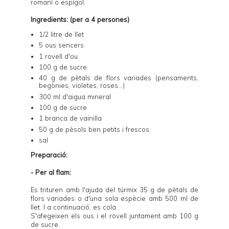
romaní o espígol.
Ingredients: (per a 4 persones)
1/2 litre de llet
5 ous sencers
1 rovell d'ou
100 g de sucre
40 g de pètals de flors variades (pensaments,
begònies, violetes, roses...)
300 ml d'aigua mineral
100 g de sucre
1 branca de vainilla
50 g de pèsols ben petits i frescos
sal
Preparació:
- Per al flam:
Es trituren amb l'ajuda del túrmix 35 g de pètals de
flors variades o d'una sola espècie amb 500 ml de
llet. I a continuació, es cola.
S'afegeixen els ous i el rovell juntament amb 100 g
de sucre.