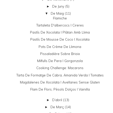
De Juny
(5)
►
De Maig
(11)
▼
Flamiche
Tartaleta D'albercocs I Cireres
Pastís De Xocolata I Plàtan Amb Llima
Pastís De Mousse De Coco I Xocolata
Pots De Crème De Llimona
Pissaladière Sobre Brioix
Milfulls De Pera I Gorgonzola
Cooking Challenge: Macarons
Tarta De Formatge De Cabra, Amanida Verda I Tomates
Magdalenes De Xocolata I Avellanes Sense Gluten
Flam De Flors, Pèsols Dolços I Vainilla
D’abril
(13)
►
De Març
(14)
►