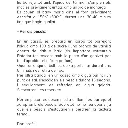
Es barreja tot amb l'ajuda del túrmix i s'omplen els
motlles prèviament untats amb un xic de mantega.
Es couen al bany maria dins el forn prèviament
escalfat a 150ºC (300ºF) durant uns 30-40 minuts
fins que hagin quallat.
- Per als pèsols:
En un cassó, es prepara un xarop tot barrejant
l'aigua amb 100 g de sucre i una branca de vainilla
oberta de dalt a baix (és important extreure'n
l'interior tot rascant amb la punta d'un ganivet per
tal d'aprofitar el màxim perfum).
Quan arrenqui el bull, es deixa perfumar durant uns
5 minuts i es retira del foc.
Per altra banda, en un cassó amb aigua bullint i un
punt de sal, s'escalden els pèsols durant 15 segons.
I seguidament, es refreden en aigua gelada.
S'escorren i es reserven.
Per emplatar, es desemmotlla el flam i es barreja el
xarop amb els pèsols. Sobretot no ho feu abans, ja
que els pèsols s'estovarien i perdrien la textura
ferma.
Bon profit!