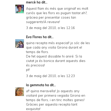
mercè
ha dit...
Aquest flam és més que original! es molt
curiós que les flors es puguin tastar,eh?,
gràciea per presentar coses tan
suggerents!A reveure!
3 de maig del 2010, a les 12:16
Eva Flores
ha dit...
quina recepta més especial! jo sóc de les
que cada any visita Girona durant el
temps de flors.
De fet aquest dissabte hi aniré. Si la
ciutat ja és bonica durant aquests dies
és preciosa!
pt!
3 de maig del 2010, a les 12:23
la gemmota
ha dit...
uf! quina meravella! Jo aquests any
visitaré per primera vegada Girona en
temps de flors, i en tinc moltes ganes!
Gràcies per aquesta recepta tant
exquisita!