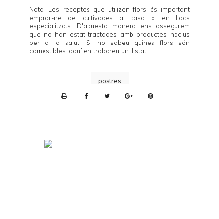
Nota: Les receptes que utilizen flors és important
emprar-ne de cultivades a casa o en llocs
especialitzats. D'aquesta manera ens assegurem
que no han estat tractades amb productes nocius
per a la salut. Si no sabeu quines flors són
comestibles,
aquí
en trobareu un llistat.
postres
P
r
i
n
t
e
r
F
r