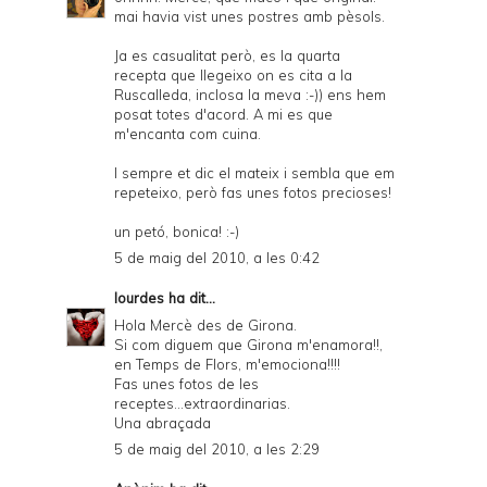
mai havia vist unes postres amb pèsols.
Ja es casualitat però, es la quarta
recepta que llegeixo on es cita a la
Ruscalleda, inclosa la meva :-)) ens hem
posat totes d'acord. A mi es que
m'encanta com cuina.
I sempre et dic el mateix i sembla que em
repeteixo, però fas unes fotos precioses!
un petó, bonica! :-)
5 de maig del 2010, a les 0:42
lourdes
ha dit...
Hola Mercè des de Girona.
Si com diguem que Girona m'enamora!!,
en Temps de Flors, m'emociona!!!!
Fas unes fotos de les
receptes...extraordinarias.
Una abraçada
5 de maig del 2010, a les 2:29