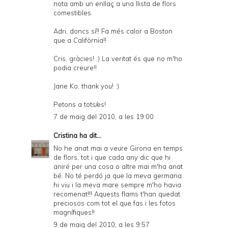
nota amb un enllaç a una llista de flors
comestibles.
Adri, doncs sí!! Fa més calor a Boston
que a Califòrnia!!
Cris, gràcies! :) La veritat és que no m'ho
podia creure!!
Jane Ko, thank you! :)
Petons a tots/es!
7 de maig del 2010, a les 19:00
Cristina
ha dit...
No he anat mai a veure Girona en temps
de flors, tot i que cada any dic que hi
aniré per una cosa o altre mai m'ha anat
bé. No té perdó ja que la meva germana
hi viu i la meva mare sempre m'ho havia
recomenat!!! Aquests flams t'han quedat
preciosos com tot el que fas i les fotos
magnífiques!!
9 de maig del 2010, a les 9:57