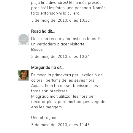
pluja fins divendres! El flam és preciós,
preciós! I les fotos, una passada. Només
falta enfonsar-hi la cullera!
3 de maig del 2010, a les 10:33
Rosa
ha dit...
Deliciosa receta y fantásticas fotos. Es
un verdadero placer visitarte.
Besos
3 de maig del 2010, a les 10:34
Margarida
ha dit...
És maca la primavera per l'explosió de
colors i perfums de les seves flors!
Aquest flam ha de ser boníssim! Les
fotos són precioses!
M'agrada molt utilitzar les flors per
decorar plats, però molt poques vegades
ens les mengem.
Una abraçada
3 de maig del 2010, a les 11:43