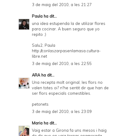
3 de maig del 2010, a les 21:27
Paula
ha dit...
una idea estupenda la de utilizar flores
para cocinar. A buen seguro que yo
repito ;)
Salu2, Paula
http://conlaszarpasenlamasa.cultura-
libre.net
3 de maig del 2010, a les 22:55
ARA
ha dit...
Una recepta molt original, les flors no
valen totes oi? n'he sentit dir que han de
ser flors especials comestibles.
petonets
3 de maig del 2010, a les 23:09
Maria
ha dit...
Vaig estar a Girona fa uns mesos i haig
de dir que en vaig tornar enamorada