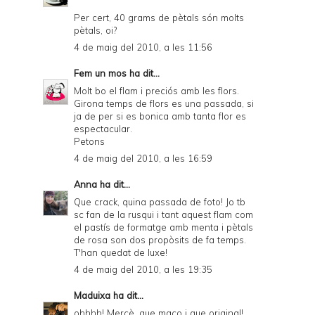
Per cert, 40 grams de pètals són molts
pètals, oi?
4 de maig del 2010, a les 11:56
Fem un mos
ha dit...
Molt bo el flam i preciós amb les flors.
Girona temps de flors es una passada, si
ja de per si es bonica amb tanta flor es
espectacular.
Petons
4 de maig del 2010, a les 16:59
Anna
ha dit...
Que crack, quina passada de foto! Jo tb
sc fan de la rusqui i tant aquest flam com
el pastís de formatge amb menta i pètals
de rosa son dos propòsits de fa temps.
T'han quedat de luxe!
4 de maig del 2010, a les 19:35
Maduixa
ha dit...
ohhhh! Mercè, que maco i que original!