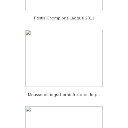
i
e
Pastís Champions League 2011
n
d
l
y
a
n
d
P
D
Mousse de iogurt amb fruita de la p...
F