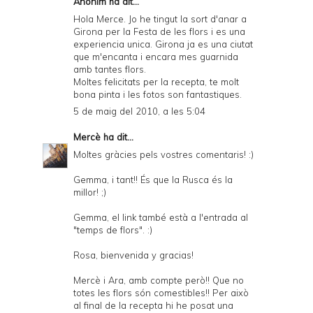
Anònim ha dit...
Hola Merce. Jo he tingut la sort d'anar a
Girona per la Festa de les flors i es una
experiencia unica. Girona ja es una ciutat
que m'encanta i encara mes guarnida
amb tantes flors.
Moltes felicitats per la recepta, te molt
bona pinta i les fotos son fantastiques.
5 de maig del 2010, a les 5:04
Mercè
ha dit...
Moltes gràcies pels vostres comentaris! :)
Gemma, i tant!! És que la Rusca és la
millor! ;)
Gemma, el link també està a l'entrada al
"temps de flors". :)
Rosa, bienvenida y gracias!
Mercè i Ara, amb compte però!! Que no
totes les flors són comestibles!! Per això
al final de la recepta hi he posat una