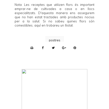
Nota: Les receptes que utilizen flors és important
emprar-ne de cultivades a casa o en llocs
especialitzats. D'aquesta manera ens assegurem
que no han estat tractades amb productes nocius
per a la salut. Si no sabeu quines flors són
comestibles,
aquí
en trobareu un llistat.
postres
P
r
i
n
t
e
r
F
r