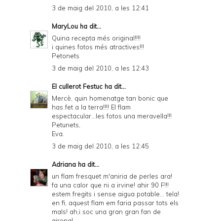
3 de maig del 2010, a les 12:41
MaryLou
ha dit...
Quina recepta més original!!!!
i quines fotos més atractives!!!
Petonets
3 de maig del 2010, a les 12:43
El cullerot Festuc
ha dit...
Mercè, quin homenatge tan bonic que
has fet a la terra!!!! El flam
espectacular...les fotos una meravella!!!
Petunets,
Eva.
3 de maig del 2010, a les 12:45
Adriana
ha dit...
un flam fresquet m'aniria de perles ara!
fa una calor que ni a irvine! ahir 90 F!!!
estem fregits i sense aigua potable... tela!
en fi, aquest flam em faria passar tots els
mals! ah,i soc una gran gran fan de
girona!