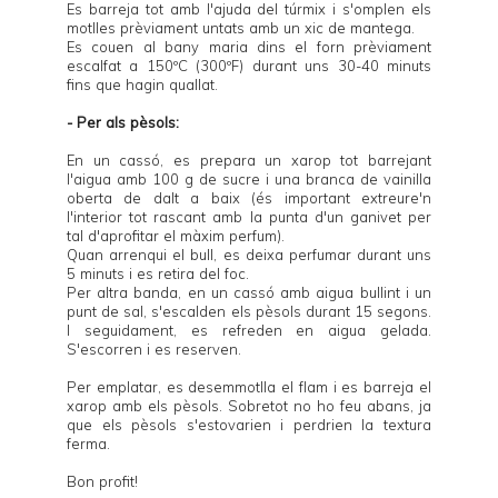
Es barreja tot amb l'ajuda del túrmix i s'omplen els
motlles prèviament untats amb un xic de mantega.
Es couen al bany maria dins el forn prèviament
escalfat a 150ºC (300ºF) durant uns 30-40 minuts
fins que hagin quallat.
- Per als pèsols:
En un cassó, es prepara un xarop tot barrejant
l'aigua amb 100 g de sucre i una branca de vainilla
oberta de dalt a baix (és important extreure'n
l'interior tot rascant amb la punta d'un ganivet per
tal d'aprofitar el màxim perfum).
Quan arrenqui el bull, es deixa perfumar durant uns
5 minuts i es retira del foc.
Per altra banda, en un cassó amb aigua bullint i un
punt de sal, s'escalden els pèsols durant 15 segons.
I seguidament, es refreden en aigua gelada.
S'escorren i es reserven.
Per emplatar, es desemmotlla el flam i es barreja el
xarop amb els pèsols. Sobretot no ho feu abans, ja
que els pèsols s'estovarien i perdrien la textura
ferma.
Bon profit!