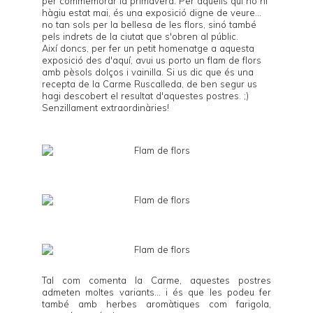
per commemorar la primavera. Per aquells qui no hi
hàgiu estat mai, és una exposició digne de veure...
no tan sols per la bellesa de les flors, sinó també
pels indrets de la ciutat que s'obren al públic.
Així doncs, per fer un petit homenatge a aquesta
exposició des d'aquí, avui us porto un flam de flors
amb pèsols dolços i vainilla. Si us dic que és una
recepta de la
Carme Ruscalleda
, de ben segur us
hagi descobert el resultat d'aquestes postres. ;)
Senzillament extraordinàries!
Tal com comenta la Carme, aquestes postres
admeten moltes variants... i és que les podeu fer
també amb herbes aromàtiques com farigola,