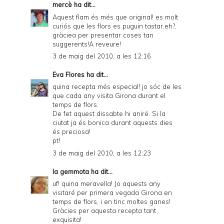
mercè
ha dit...
Aquest flam és més que original! es molt
curiós que les flors es puguin tastar,eh?,
gràciea per presentar coses tan
suggerents!A reveure!
3 de maig del 2010, a les 12:16
Eva Flores
ha dit...
quina recepta més especial! jo sóc de les
que cada any visita Girona durant el
temps de flors.
De fet aquest dissabte hi aniré. Si la
ciutat ja és bonica durant aquests dies
és preciosa!
pt!
3 de maig del 2010, a les 12:23
la gemmota
ha dit...
uf! quina meravella! Jo aquests any
visitaré per primera vegada Girona en
temps de flors, i en tinc moltes ganes!
Gràcies per aquesta recepta tant
exquisita!