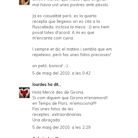
mai havia vist unes postres amb pèsols.
Ja es casualitat però, es la quarta
recepta que llegeixo on es cita a la
Ruscalleda, inclosa la meva :-)) ens hem
posat totes d'acord. A mi es que
m'encanta com cuina.
I sempre et dic el mateix i sembla que em
repeteixo, però fas unes fotos precioses!
un petó, bonica! :-)
5 de maig del 2010, a les 0:42
lourdes
ha dit...
Hola Mercè des de Girona.
Si com diguem que Girona m'enamora!!,
en Temps de Flors, m'emociona!!!!
Fas unes fotos de les
receptes...extraordinarias.
Una abraçada
5 de maig del 2010, a les 2:29