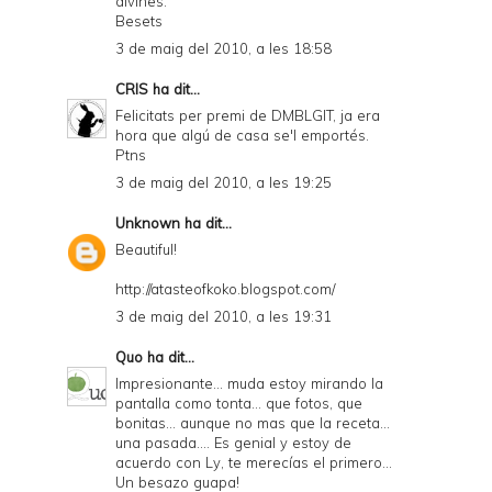
divines.
Besets
3 de maig del 2010, a les 18:58
CRIS
ha dit...
Felicitats per premi de DMBLGIT, ja era
hora que algú de casa se'l emportés.
Ptns
3 de maig del 2010, a les 19:25
Unknown
ha dit...
Beautiful!
http://atasteofkoko.blogspot.com/
3 de maig del 2010, a les 19:31
Quo
ha dit...
Impresionante... muda estoy mirando la
pantalla como tonta... que fotos, que
bonitas... aunque no mas que la receta...
una pasada.... Es genial y estoy de
acuerdo con Ly, te merecías el primero...
Un besazo guapa!