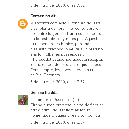
3 de maig del 2010, a les 7:32
Carmen
ha dit...
M'encanta com està Girona en aquests
dies, plena de flors, m'encanta perdre'm
per entre la gent, entrar a cases i portals
on la resta de l'any no es pot. Aquesta
ciutat sempre és bonica, però aquests
dies està preciosa. A veure si la pluja no
ens fa malbé les passejades ......
T'ha quedat estupenda aquesta recepta,
la tinc en pendents a veure quan li toca.
Com sempre, les teves fotos són una
delícia. Petonets
3 de maig del 2010, a les 7:37
Gemma
ha dit...
Ets fan de la Rusca, oi? :)))))
Girona queda preciosa, plena de flors de
dalt a baix... aquest flam és tot un
homenatge a aquesta festa tan bonica!
3 de maig del 2010, a les 8:37