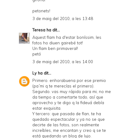
petonets!
3 de maig del 2010, a les 13:48
Teresa
ha dit...
Aquest flam ha d'estar boníssim, les
fotos ho diuen gairebé tot!
Un flam ben primaveral!
petó
3 de maig del 2010, a les 14:00
Ly
ha dit...
Primero. enhorabuena por ese premio
(pa´mi q te merecías el primero).
Segundo. vas muy rápido para mi, no me
da tiempo a comertarte todo, así que
aprovecho y te digo q la fideuá debía
estar exquisita.
Y tercero: que pasada de flan, te ha
quedado espectacular y ya no se que
decirte de las fotos, son realmente
increíbles, me encantan y creo q se te
está quedando un blog de lujo.