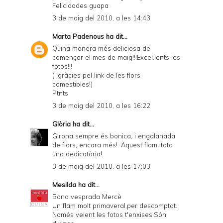
Felicidades guapa
3 de maig del 2010, a les 14:43
Marta Padenous
ha dit...
Quina manera més deliciosa de
començar el mes de maig!!!Excel.lents les
fotos!!!
(i gràcies pel link de les flors
comestibles!)
Ptnts
3 de maig del 2010, a les 16:22
Glòria
ha dit...
Girona sempre és bonica, i engalanada
de flors, encara més!. Aquest flam, tota
una dedicatòria!
3 de maig del 2010, a les 17:03
Mesilda
ha dit...
Bona vesprada Mercè
Un flam molt primaveral,per descomptat.
Només veient les fotos t'enxises.Són