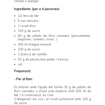
romaní o espígol.
Ingredients: (per a 4 persones)
1/2 litre de llet
5 ous sencers
1 rovell d'ou
100 g de sucre
40 g de pètals de flors variades (pensaments,
begònies, violetes, roses...)
300 ml d'aigua mineral
100 g de sucre
1 branca de vainilla
50 g de pèsols ben petits i frescos
sal
Preparació:
- Per al flam:
Es trituren amb l'ajuda del túrmix 35 g de pètals de
flors variades o d'una sola espècie amb 500 ml de
llet. I a continuació, es cola.
S'afegeixen els ous i el rovell juntament amb 100 g
de sucre.