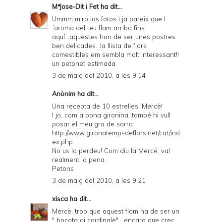
MªJose-Dit i Fet
ha dit...
Ummm miro las fotos i ja pareix que l
´aroma del teu flam arriba fins
aquí...aquestes han de ser unes postres
ben delicades...la llista de flors
comestibles em sembla molt interessant!!
un petonet estimada
3 de maig del 2010, a les 9:14
Anònim ha dit...
Una recepta de 10 estrelles, Mercè!
I jo, com a bona gironina, també hi vull
posar el meu gra de sorra:
http://www.gironatempsdeflors.net/cat/ind
ex.php
No us la perdeu! Com diu la Mercé, val
realment la pena.
Petons
3 de maig del 2010, a les 9:21
xisca
ha dit...
Mercè, trob que aquest flam ha de ser un
" bocato di cardinale" , encara que crec