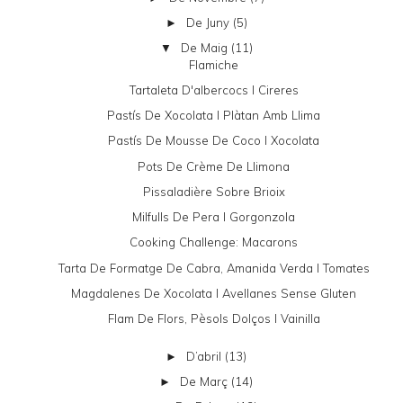
De Juny
(5)
►
De Maig
(11)
▼
Flamiche
Tartaleta D'albercocs I Cireres
Pastís De Xocolata I Plàtan Amb Llima
Pastís De Mousse De Coco I Xocolata
Pots De Crème De Llimona
Pissaladière Sobre Brioix
Milfulls De Pera I Gorgonzola
Cooking Challenge: Macarons
Tarta De Formatge De Cabra, Amanida Verda I Tomates
Magdalenes De Xocolata I Avellanes Sense Gluten
Flam De Flors, Pèsols Dolços I Vainilla
D’abril
(13)
►
De Març
(14)
►