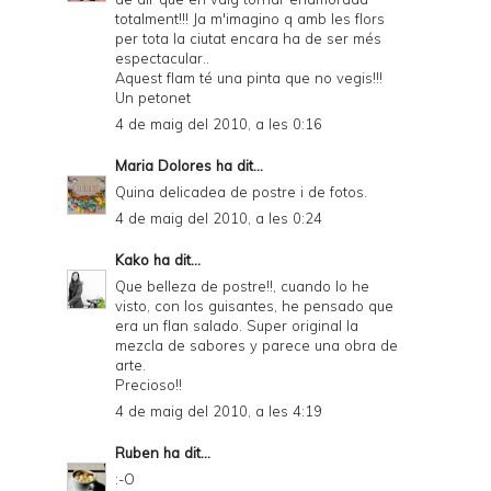
totalment!!! Ja m'imagino q amb les flors
per tota la ciutat encara ha de ser més
espectacular..
Aquest flam té una pinta que no vegis!!!
Un petonet
4 de maig del 2010, a les 0:16
Maria Dolores
ha dit...
Quina delicadea de postre i de fotos.
4 de maig del 2010, a les 0:24
Kako
ha dit...
Que belleza de postre!!, cuando lo he
visto, con los guisantes, he pensado que
era un flan salado. Super original la
mezcla de sabores y parece una obra de
arte.
Precioso!!
4 de maig del 2010, a les 4:19
Ruben
ha dit...
:-O