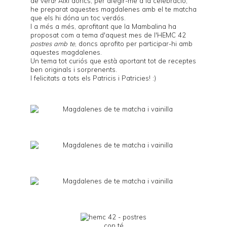
de verd! Així doncs, per afegir-me a la celebració,
he preparat aquestes magdalenes amb el te matcha
que els hi dóna un toc verdós.
I a més a més, aprofitant que la
Mambalina
ha
proposat com a tema d'aquest mes de l'
HEMC 42
postres amb te
, doncs aprofito per participar-hi amb
aquestes magdalenes.
Un tema tot curiós que està aportant tot de receptes
ben originals i sorprenents.
I felicitats a tots els Patricis i Patricies! :)