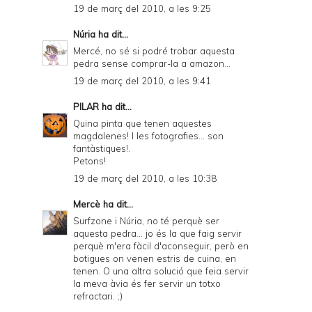
19 de març del 2010, a les 9:25
Núria
ha dit...
Mercé, no sé si podré trobar aquesta
pedra sense comprar-la a amazon...
19 de març del 2010, a les 9:41
PILAR
ha dit...
Quina pinta que tenen aquestes
magdalenes! I les fotografies... son
fantàstiques!.
Petons!
19 de març del 2010, a les 10:38
Mercè
ha dit...
Surfzone i Núria, no té perquè ser
aquesta pedra... jo és la que faig servir
perquè m'era fàcil d'aconseguir, però en
botigues on venen estris de cuina, en
tenen. O una altra solució que feia servir
la meva àvia és fer servir un totxo
refractari. ;)