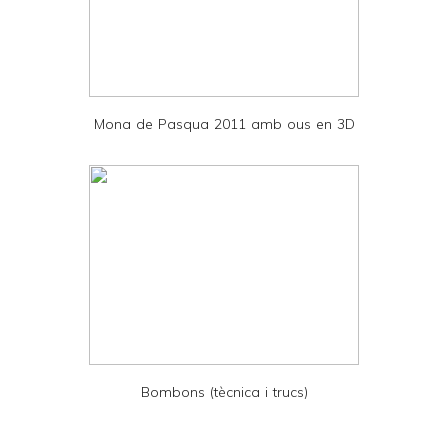
n
d
P
D
Mona de Pasqua 2011 amb ous en 3D
F
Bombons (tècnica i trucs)