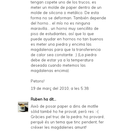
tengan copete uno de los trucos, es
meter un molde de paper dentro de un
molde de silicona o metálico. De esta
forma no se deforman. También depende
del horno... el mío no es ninguna
maravilla... un horno muy sencillito de
piso de estudiantes, así que lo que
puede ayudar en hornos no tan buenos
es meter una
piedra
y encima las
magdalenas para que la transferencia
de calor sea constante. ;) (La piedra
debe de estar ya a la temperatura
deseada cuando metemos las
magdalenas encima).
Petons!
19 de març del 2010, a les 5:38
Ruben
ha dit...
Això de posar paper a dins de motlle
sòlid també ho he provat, però res :-(
Gràcies pel truc de la pedra, ho provaré,
perquè és un tema que tinc pendent, fer
créixer les magdalenes amunt!