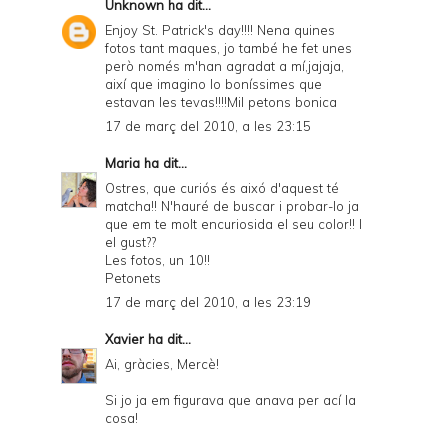
Unknown
ha dit...
Enjoy St. Patrick's day!!!! Nena quines
fotos tant maques, jo també he fet unes
però només m'han agradat a mí,jajaja,
així que imagino lo boníssimes que
estavan les tevas!!!!Mil petons bonica
17 de març del 2010, a les 23:15
Maria
ha dit...
Ostres, que curiós és aixó d'aquest té
matcha!! N'hauré de buscar i probar-lo ja
que em te molt encuriosida el seu color!! I
el gust??
Les fotos, un 10!!
Petonets
17 de març del 2010, a les 23:19
Xavier
ha dit...
Ai, gràcies, Mercè!
Si jo ja em figurava que anava per ací la
cosa!