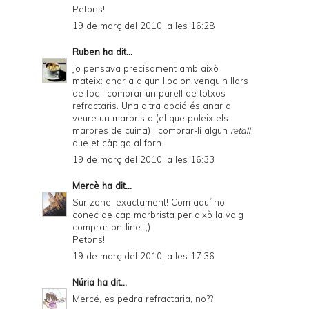
Petons!
19 de març del 2010, a les 16:28
Ruben
ha dit...
Jo pensava precisament amb això
mateix: anar a algun lloc on venguin llars
de foc i comprar un parell de totxos
refractaris. Una altra opció és anar a
veure un marbrista (el que poleix els
marbres de cuina) i comprar-li algun
retall
que et càpiga al forn.
19 de març del 2010, a les 16:33
Mercè
ha dit...
Surfzone, exactament! Com aquí no
conec de cap marbrista per això la vaig
comprar on-line. ;)
Petons!
19 de març del 2010, a les 17:36
Núria
ha dit...
Mercé, es pedra refractaria, no??