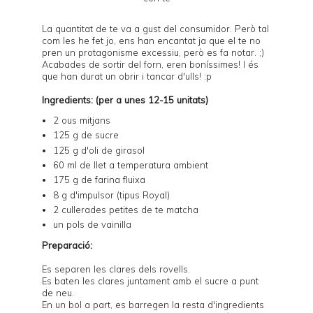
La quantitat de te va a gust del consumidor. Però tal
com les he fet jo, ens han encantat ja que el te no
pren un protagonisme excessiu, però es fa notar. ;)
Acabades de sortir del forn, eren boníssimes! I és
que han durat un obrir i tancar d'ulls! :p
Ingredients: (per a unes 12-15 unitats)
2 ous mitjans
125 g de sucre
125 g d'oli de girasol
60 ml de llet a temperatura ambient
175 g de farina fluixa
8 g d'impulsor (tipus Royal)
2 cullerades petites de
te matcha
un pols de vainilla
Preparació:
Es separen les clares dels rovells.
Es baten les clares juntament amb el sucre a punt
de neu.
En un bol a part, es barregen la resta d'ingredients