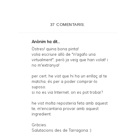
37 COMENTARIS:
Anònim ha dit...
Òstres! quina bona pinta!
volia escriure allò de "n'agafo una
virtualment", però ja veig que han volat! i
no m'extranya!
per cert, he vist que hi ha un enllaç al te
matcha, és per a poder comprar-lo
suposo.
si no es via Internet, on es pot trobar?
he vist molta reposteria feta amb aquest
te, m'encantaria provar amb aquest
ingredient.
Gràcies.
Salutacions des de Tarragona :)