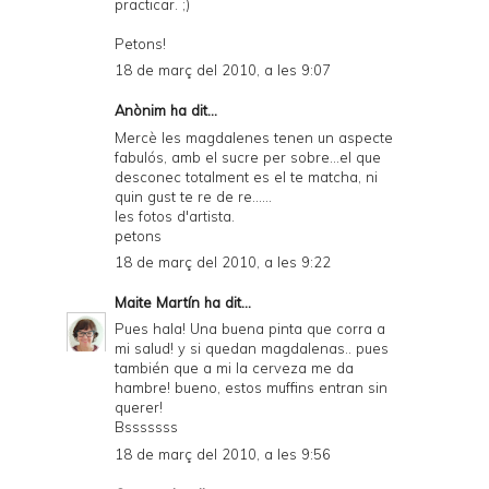
practicar. ;)
Petons!
18 de març del 2010, a les 9:07
Anònim ha dit...
Mercè les magdalenes tenen un aspecte
fabulós, amb el sucre per sobre...el que
desconec totalment es el te matcha, ni
quin gust te re de re......
les fotos d'artista.
petons
18 de març del 2010, a les 9:22
Maite Martín
ha dit...
Pues hala! Una buena pinta que corra a
mi salud! y si quedan magdalenas.. pues
también que a mi la cerveza me da
hambre! bueno, estos muffins entran sin
querer!
Bsssssss
18 de març del 2010, a les 9:56