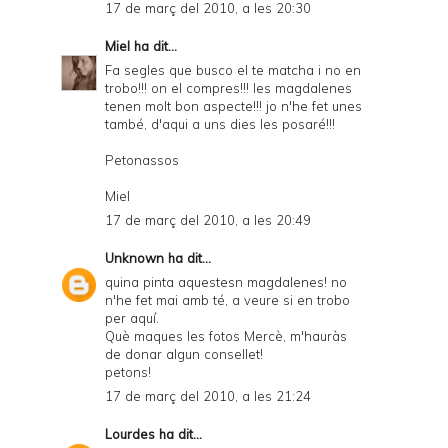
17 de març del 2010, a les 20:30
Miel
ha dit...
Fa segles que busco el te matcha i no en
trobo!!! on el compres!!! les magdalenes
tenen molt bon aspecte!!! jo n'he fet unes
també, d'aqui a uns dies les posaré!!!
Petonassos
Miel
17 de març del 2010, a les 20:49
Unknown
ha dit...
quina pinta aquestesn magdalenes! no
n'he fet mai amb té, a veure si en trobo
per aquí.
Què maques les fotos Mercè, m'hauràs
de donar algun consellet!
petons!
17 de març del 2010, a les 21:24
Lourdes
ha dit...