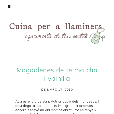
Magdalenes de te matcha
i vainilla
DE MARÇ 17, 2010
Avui és el dia de Sant Patrici, patró dels irlandesos. I
aquí degut al pas de molts immigrants irlandesos
encara esdevé un dia molt celebrat... tot es tenyeix