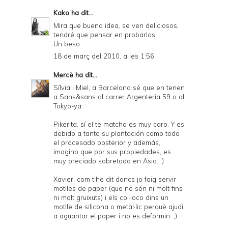
Kako
ha dit...
Mira que buena idea, se ven deliciosos,
tendré que pensar en probarlos.
Un beso
18 de març del 2010, a les 1:56
Mercè
ha dit...
Sílvia i Miel, a Barcelona sé que en tenen
a Sans&sans al carrer Argenteria 59 o al
Tokyo-ya.
Pikerita, sí el te matcha es muy caro. Y es
debido a tanto su plantación como todo
el procesado posterior y además,
imagino que por sus propiedades, es
muy preciado sobretodo en Asia. ;)
Xavier, com t'he dit doncs jo faig servir
motlles de paper (que no són ni molt fins
ni molt gruixuts) i els col·loco dins un
motlle de silicona o metàl·lic perquè ajudi
a aguantar el paper i no es deformin. ;)