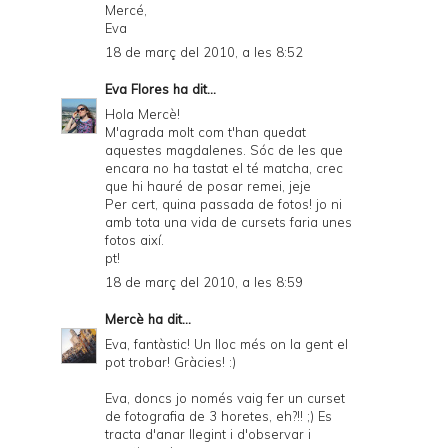
Mercé,
Eva
18 de març del 2010, a les 8:52
Eva Flores
ha dit...
Hola Mercè!
M'agrada molt com t'han quedat
aquestes magdalenes. Sóc de les que
encara no ha tastat el té matcha, crec
que hi hauré de posar remei, jeje
Per cert, quina passada de fotos! jo ni
amb tota una vida de cursets faria unes
fotos així.
pt!
18 de març del 2010, a les 8:59
Mercè
ha dit...
Eva, fantàstic! Un lloc més on la gent el
pot trobar! Gràcies! :)
Eva, doncs jo només vaig fer un curset
de fotografia de 3 horetes, eh?!! ;) Es
tracta d'anar llegint i d'observar i