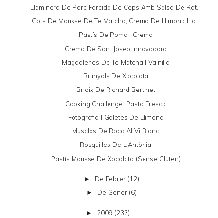
Llaminera De Porc Farcida De Ceps Amb Salsa De Rat...
Gots De Mousse De Te Matcha, Crema De Llimona I Io...
Pastís De Poma I Crema
Crema De Sant Josep Innovadora
Magdalenes De Te Matcha I Vainilla
Brunyols De Xocolata
Brioix De Richard Bertinet
Cooking Challenge: Pasta Fresca
Fotografia I Galetes De Llimona
Musclos De Roca Al Vi Blanc
Rosquilles De L'Antònia
Pastís Mousse De Xocolata (sense Gluten)
De Febrer
(12)
►
De Gener
(6)
►
2009
(233)
►