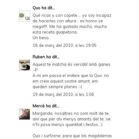
Quo
ha dit...
Qué ricas y con copete.... yo soy incapaz
de hacerlas con altura... mi horno se
niega!!!!. Me ha gustado mucho, mucho
esta receta guapetona.
Un beso
18 de març del 2010, a les 19:05
Ruben
ha dit...
Aquest te matcha és versàtil amb ganes
:-P
A mi em passa el mateix que la Quo: no
em creix aquest sostre amunt, em
queden sempre planes :-(
19 de març del 2010, a les 1:06
Mercè
ha dit...
Margarida, nosaltres no som molt de te,
així que per als menys amants del te, se
n'hi posa menys quantitat i llestos. ;)
Quo i surfzone, para que las magdalenas