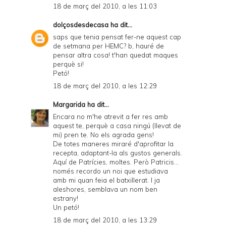
18 de març del 2010, a les 11:03
dolçosdesdecasa
ha dit...
saps que tenia pensat fer-ne aquest cap
de setmana per HEMC? b, hauré de
pensar altra cosa! t'han quedat maques
perquè si!
Petó!
18 de març del 2010, a les 12:29
Margarida
ha dit...
Encara no m'he atrevit a fer res amb
aquest te, perquè a casa ningú (llevat de
mi) pren te. No els agrada gens!
De totes maneres miraré d'aprofitar la
recepta, adaptant-la als gustos generals.
Aquí de Patrícies, moltes. Però Patricis...
només recordo un noi que estudiava
amb mi quan feia el batxillerat. I ja
aleshores, semblava un nom ben
estrany!
Un petó!
18 de març del 2010, a les 13:29