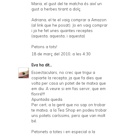
Maria, el gust del te matcha és així un
gust a herbes tirant a dolç.
Adriana, el te el vaig comprar a Amazon
(al link que he posat). Jo en vaig comprar
i ja he fet unes quantes receptes
(
aquesta
,
aquesta
, i
aquesta
)
Petons a tots!
18 de març del 2010, a les 4:30
Eva
ha dit...
Esoectaculars, no crec que trigui a
copiarte la recepta, ja que fa dies que
volta per casa un potet de te matxa que
em diu: A veure si em fas servir, que em
floriré!!!
Apuntada queda.
Per cert, a la gent que no sap on trobar
te matxa, a la Tea Shop en podeu trobar
uns potets caríssims, pero que van molt
bé.
Petonets a totes i en especial a la