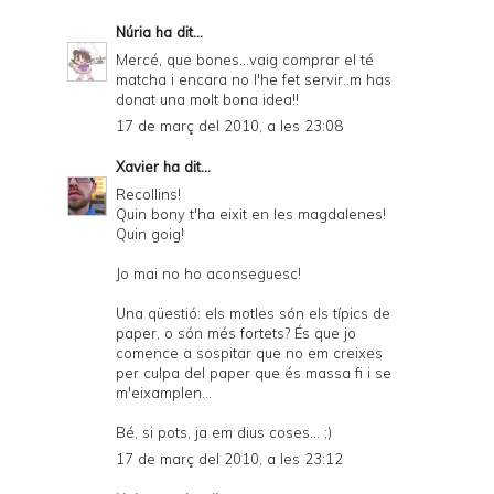
Núria
ha dit...
Mercé, que bones...vaig comprar el té
matcha i encara no l'he fet servir..m has
donat una molt bona idea!!
17 de març del 2010, a les 23:08
Xavier
ha dit...
Recollins!
Quin bony t'ha eixit en les magdalenes!
Quin goig!
Jo mai no ho aconseguesc!
Una qüestió: els motles són els típics de
paper, o són més fortets? És que jo
comence a sospitar que no em creixes
per culpa del paper que és massa fi i se
m'eixamplen...
Bé, si pots, ja em dius coses... ;)
17 de març del 2010, a les 23:12