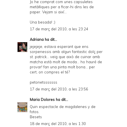
Jo he comprat com unes capsuletes
metàŀliques per a ficar-hi dins les de
paper. Vejam si així...
Una besada! ;)
17 de març del 2010, a les 23:24
Adriana
ha dit...
jejejeje, estava esperant que ens
sorpenessis amb algun fantastic dolç per
st. patrick... veig que això de cuinar amb
matcha està molt de moda... ho hauré de
provar! fan una pinta molt bona... per
cert, on compres el té?
petonetsssssss
17 de març del 2010, a les 23:56
Maria Dolores
ha dit...
Quin espectacle de magdalenes y de
fotos.
Besets
18 de març del 2010, a les 1:30