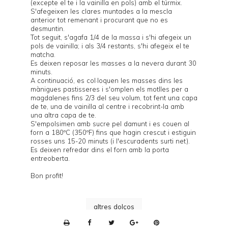
(excepte el te i la vainilla en pols) amb el túrmix.
S'afegeixen les clares muntades a la mescla
anterior tot remenant i procurant que no es
desmuntin.
Tot seguit, s'agafa 1/4 de la massa i s'hi afegeix un
pols de vainilla; i als 3/4 restants, s'hi afegeix el te
matcha.
Es deixen reposar les masses a la nevera durant 30
minuts.
A continuació, es col·loquen les masses dins les
mànigues pastisseres i s'omplen els motlles per a
magdalenes fins 2/3 del seu volum, tot fent una capa
de te, una de vainilla al centre i recobrint-la amb
una altra capa de te.
S'empolsimen amb sucre pel damunt i es couen al
forn a 180ºC (350ºF) fins que hagin crescut i estiguin
rosses uns 15-20 minuts (i l'escuradents surti net).
Es deixen refredar dins el forn amb la porta
entreoberta.
Bon profit!
altres dolços
P