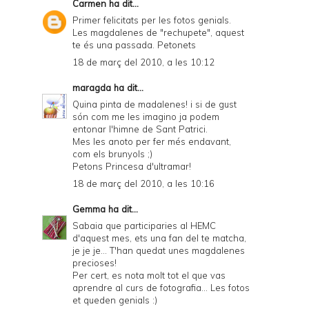
Carmen
ha dit...
Primer felicitats per les fotos genials.
Les magdalenes de "rechupete", aquest
te és una passada. Petonets
18 de març del 2010, a les 10:12
maragda
ha dit...
Quina pinta de madalenes! i si de gust
són com me les imagino ja podem
entonar l'himne de Sant Patrici.
Mes les anoto per fer més endavant,
com els brunyols ;)
Petons Princesa d'ultramar!
18 de març del 2010, a les 10:16
Gemma
ha dit...
Sabaia que participaries al HEMC
d'aquest mes, ets una fan del te matcha,
je je je... T'han quedat unes magdalenes
precioses!
Per cert, es nota molt tot el que vas
aprendre al curs de fotografia... Les fotos
et queden genials :)