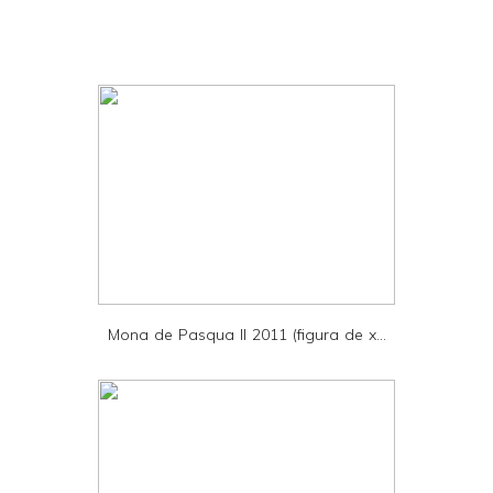
r
i
n
t
e
r
F
r
i
e
Mona de Pasqua II 2011 (figura de x...
n
d
l
y
a