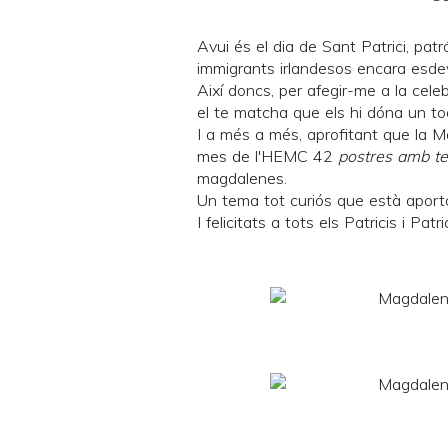
Avui és el dia de Sant Patrici, patr
immigrants irlandesos encara esdevé
Així doncs, per afegir-me a la ce
el te matcha que els hi dóna un to
I a més a més, aprofitant que la
M
mes de l'
HEMC 42
postres amb te
magdalenes.
Un tema tot curiós que està aporta
I felicitats a tots els Patricis i Patric