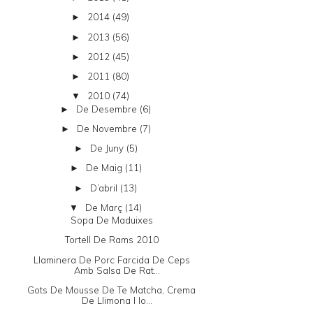
2014
(49)
►
2013
(56)
►
2012
(45)
►
2011
(80)
►
2010
(74)
▼
De Desembre
(6)
►
De Novembre
(7)
►
De Juny
(5)
►
De Maig
(11)
►
D’abril
(13)
►
De Març
(14)
▼
Sopa De Maduixes
Tortell De Rams 2010
Llaminera De Porc Farcida De Ceps
Amb Salsa De Rat...
Gots De Mousse De Te Matcha, Crema
De Llimona I Io...