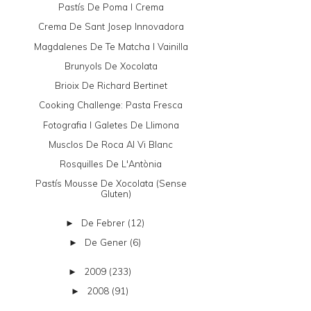
Pastís De Poma I Crema
Crema De Sant Josep Innovadora
Magdalenes De Te Matcha I Vainilla
Brunyols De Xocolata
Brioix De Richard Bertinet
Cooking Challenge: Pasta Fresca
Fotografia I Galetes De Llimona
Musclos De Roca Al Vi Blanc
Rosquilles De L'Antònia
Pastís Mousse De Xocolata (sense
Gluten)
De Febrer
(12)
►
De Gener
(6)
►
2009
(233)
►
2008
(91)
►