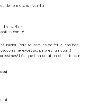
onsumidor. Però tal com les he fet jo, ens han
otagonisme excessiu, però es fa notar. ;)
oníssimes! I és que han durat un obrir i tancar
tats)
bient