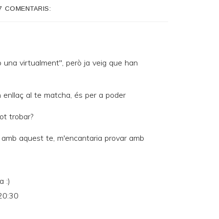
7 COMENTARIS:
fo una virtualment", però ja veig que han
n enllaç al te matcha, és per a poder
ot trobar?
ta amb aquest te, m'encantaria provar amb
 :)
20:30