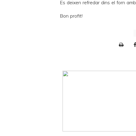
Es deixen refredar dins el forn amb
Bon profit!
P
r
i
n
t
e
r
F
r
i
e