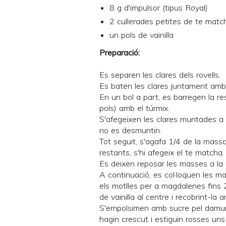
8 g d'impulsor (tipus Royal)
2 cullerades petites de
te matc
un pols de vainilla
Preparació:
Es separen les clares dels rovells.
Es baten les clares juntament amb
En un bol a part, es barregen la res
pols) amb el túrmix.
S'afegeixen les clares muntades a 
no es desmuntin.
Tot seguit, s'agafa 1/4 de la massa i
restants, s'hi afegeix el te matcha.
Es deixen reposar les masses a la
A continuació, es col·loquen les m
els motlles per a magdalenes fins 
de vainilla al centre i recobrint-la
S'empolsimen amb sucre pel damunt
hagin crescut i estiguin rosses uns