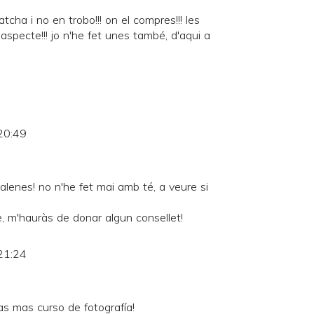
cha i no en trobo!!! on el compres!!! les
pecte!!! jo n'he fet unes també, d'aqui a
20:49
lenes! no n'he fet mai amb té, a veure si
 m'hauràs de donar algun consellet!
21:24
tas mas curso de fotografía!