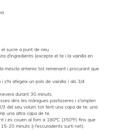
ha
 el sucre a punt de neu.
ta d'ingredients (excepte el te i la vainilla en
la mescla anterior tot remenant i procurant que
 s'hi afegeix un pols de vainilla; i als 3/4
 nevera durant 30 minuts.
asses dins les mànigues pastisseres i s'omplen
2/3 del seu volum, tot fent una capa de te, una
 amb una altra capa de te.
 i es couen al forn a 180ºC (350ºF) fins que
 15-20 minuts (i l'escuradents surti net).