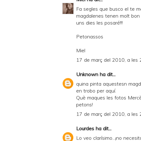
Fa segles que busco el te mat
magdalenes tenen molt bon as
uns dies les posaré!!!
Petonassos
Miel
17 de març del 2010, a les 
Unknown
ha dit...
quina pinta aquestesn magda
en trobo per aquí.
Què maques les fotos Mercè,
petons!
17 de març del 2010, a les 
Lourdes
ha dit...
Lo veo clarísimo...¡no necesi