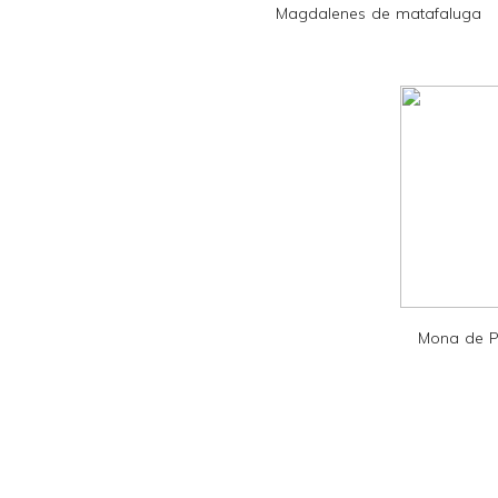
Magdalenes de matafaluga
n
d
l
y
a
n
d
P
D
F
Mona de P