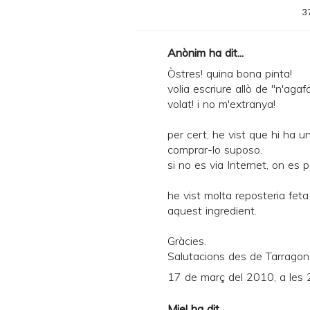
3
Anònim ha dit...
Òstres! quina bona pinta!
volia escriure allò de "n'aga
volat! i no m'extranya!
per cert, he vist que hi ha u
comprar-lo suposo.
si no es via Internet, on es p
he vist molta reposteria fe
aquest ingredient.
Gràcies.
Salutacions des de Tarragona
17 de març del 2010, a les 
Miel
ha dit...