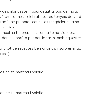
ó dels irlandesos. I aquí degut al pas de molts
 un dia molt celebrat... tot es tenyeix de verd!
lebració, he preparat aquestes magdalenes amb
c verdós.
ambalina
ha proposat com a tema d'aquest
, doncs aprofito per participar-hi amb aquestes
nt tot de receptes ben originals i sorprenents.
ies! :)