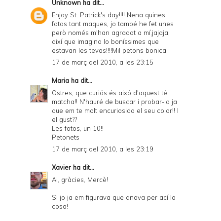
Unknown
ha dit...
Enjoy St. Patrick's day!!!! Nena quines
fotos tant maques, jo també he fet unes
però només m'han agradat a mí,jajaja,
així que imagino lo boníssimes que
estavan les tevas!!!!Mil petons bonica
17 de març del 2010, a les 23:15
Maria
ha dit...
Ostres, que curiós és aixó d'aquest té
matcha!! N'hauré de buscar i probar-lo ja
que em te molt encuriosida el seu color!! I
el gust??
Les fotos, un 10!!
Petonets
17 de març del 2010, a les 23:19
Xavier
ha dit...
Ai, gràcies, Mercè!
Si jo ja em figurava que anava per ací la
cosa!