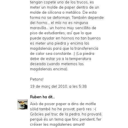
tengan copete uno de los trucos, es
meter un molde de paper dentro de un
molde de silicona o metálico. De esta
forma no se deforman. También depende
del horno... el mío no es ninguna
maravilla... un horno muy sencillito de
piso de estudiantes, así que lo que
puede ayudar en hornos no tan buenos
es meter una
piedra
y encima las
magdalenas para que la transferencia
de calor sea constante. ;) (La piedra
debe de estar ya a la temperatura
deseada cuando metemos las
magdalenas encima).
Petons!
19 de març del 2010, a les 5:38
Ruben
ha dit...
Això de posar paper a dins de motlle
sòlid també ho he provat, però res :-(
Gràcies pel truc de la pedra, ho provaré,
perquè és un tema que tinc pendent, fer
créixer les magdalenes amunt!