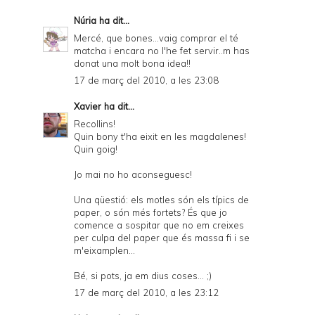
Núria
ha dit...
Mercé, que bones...vaig comprar el té
matcha i encara no l'he fet servir..m has
donat una molt bona idea!!
17 de març del 2010, a les 23:08
Xavier
ha dit...
Recollins!
Quin bony t'ha eixit en les magdalenes!
Quin goig!
Jo mai no ho aconseguesc!
Una qüestió: els motles són els típics de
paper, o són més fortets? És que jo
comence a sospitar que no em creixes
per culpa del paper que és massa fi i se
m'eixamplen...
Bé, si pots, ja em dius coses... ;)
17 de març del 2010, a les 23:12