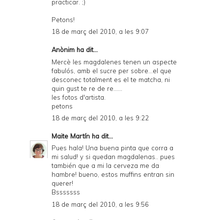
practicar. ;)
Petons!
18 de març del 2010, a les 9:07
Anònim ha dit...
Mercè les magdalenes tenen un aspecte
fabulós, amb el sucre per sobre...el que
desconec totalment es el te matcha, ni
quin gust te re de re......
les fotos d'artista.
petons
18 de març del 2010, a les 9:22
Maite Martín
ha dit...
Pues hala! Una buena pinta que corra a
mi salud! y si quedan magdalenas.. pues
también que a mi la cerveza me da
hambre! bueno, estos muffins entran sin
querer!
Bsssssss
18 de març del 2010, a les 9:56