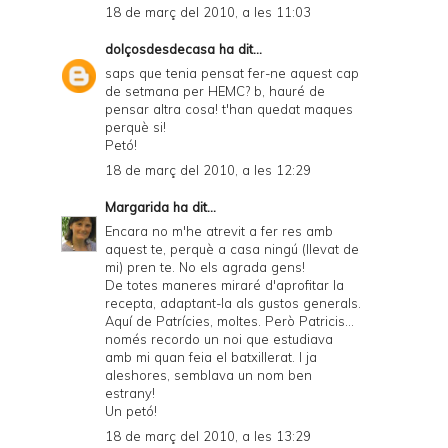
18 de març del 2010, a les 11:03
dolçosdesdecasa
ha dit...
saps que tenia pensat fer-ne aquest cap
de setmana per HEMC? b, hauré de
pensar altra cosa! t'han quedat maques
perquè si!
Petó!
18 de març del 2010, a les 12:29
Margarida
ha dit...
Encara no m'he atrevit a fer res amb
aquest te, perquè a casa ningú (llevat de
mi) pren te. No els agrada gens!
De totes maneres miraré d'aprofitar la
recepta, adaptant-la als gustos generals.
Aquí de Patrícies, moltes. Però Patricis...
només recordo un noi que estudiava
amb mi quan feia el batxillerat. I ja
aleshores, semblava un nom ben
estrany!
Un petó!
18 de març del 2010, a les 13:29