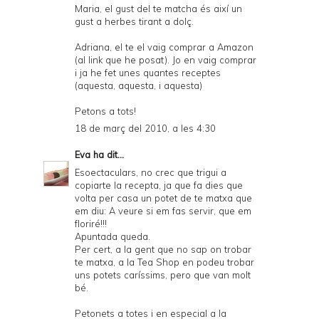
Maria, el gust del te matcha és així un
gust a herbes tirant a dolç.
Adriana, el te el vaig comprar a Amazon
(al link que he posat). Jo en vaig comprar
i ja he fet unes quantes receptes
(
aquesta
,
aquesta
, i
aquesta
)
Petons a tots!
18 de març del 2010, a les 4:30
Eva
ha dit...
Esoectaculars, no crec que trigui a
copiarte la recepta, ja que fa dies que
volta per casa un potet de te matxa que
em diu: A veure si em fas servir, que em
floriré!!!
Apuntada queda.
Per cert, a la gent que no sap on trobar
te matxa, a la Tea Shop en podeu trobar
uns potets caríssims, pero que van molt
bé.
Petonets a totes i en especial a la