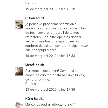
Petons!
19 de març del 2010, a les 16:28
Ruben
ha dit...
Jo pensava precisament amb això
mateix: anar a algun lloc on venguin llars
de foc i comprar un parell de totxos
refractaris. Una altra opció és anar a
veure un marbrista (el que poleix els
marbres de cuina) i comprar-li algun
retall
que et càpiga al forn.
19 de març del 2010, a les 16:33
Mercè
ha dit...
Surfzone, exactament! Com aquí no
conec de cap marbrista per això la vaig
comprar on-line. ;)
Petons!
19 de març del 2010, a les 17:36
Núria
ha dit...
Mercé, es pedra refractaria, no??