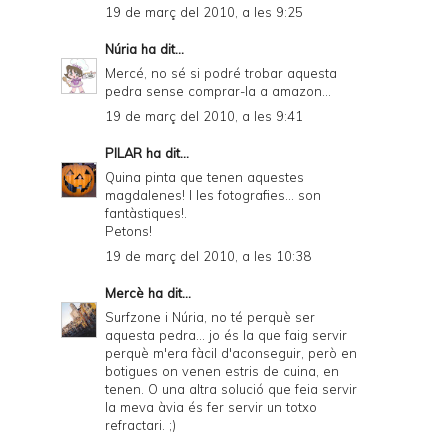
19 de març del 2010, a les 9:25
Núria
ha dit...
Mercé, no sé si podré trobar aquesta
pedra sense comprar-la a amazon...
19 de març del 2010, a les 9:41
PILAR
ha dit...
Quina pinta que tenen aquestes
magdalenes! I les fotografies... son
fantàstiques!.
Petons!
19 de març del 2010, a les 10:38
Mercè
ha dit...
Surfzone i Núria, no té perquè ser
aquesta pedra... jo és la que faig servir
perquè m'era fàcil d'aconseguir, però en
botigues on venen estris de cuina, en
tenen. O una altra solució que feia servir
la meva àvia és fer servir un totxo
refractari. ;)