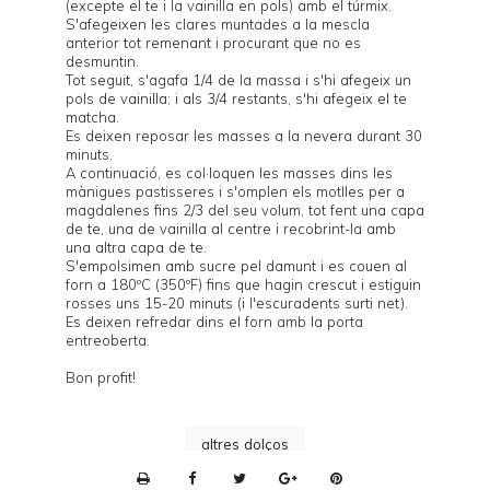
(excepte el te i la vainilla en pols) amb el túrmix.
S'afegeixen les clares muntades a la mescla
anterior tot remenant i procurant que no es
desmuntin.
Tot seguit, s'agafa 1/4 de la massa i s'hi afegeix un
pols de vainilla; i als 3/4 restants, s'hi afegeix el te
matcha.
Es deixen reposar les masses a la nevera durant 30
minuts.
A continuació, es col·loquen les masses dins les
mànigues pastisseres i s'omplen els motlles per a
magdalenes fins 2/3 del seu volum, tot fent una capa
de te, una de vainilla al centre i recobrint-la amb
una altra capa de te.
S'empolsimen amb sucre pel damunt i es couen al
forn a 180ºC (350ºF) fins que hagin crescut i estiguin
rosses uns 15-20 minuts (i l'escuradents surti net).
Es deixen refredar dins el forn amb la porta
entreoberta.
Bon profit!
altres dolços
P