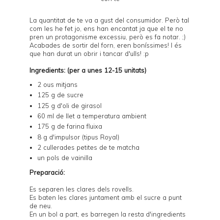
La quantitat de te va a gust del consumidor. Però tal
com les he fet jo, ens han encantat ja que el te no
pren un protagonisme excessiu, però es fa notar. ;)
Acabades de sortir del forn, eren boníssimes! I és
que han durat un obrir i tancar d'ulls! :p
Ingredients: (per a unes 12-15 unitats)
2 ous mitjans
125 g de sucre
125 g d'oli de girasol
60 ml de llet a temperatura ambient
175 g de farina fluixa
8 g d'impulsor (tipus Royal)
2 cullerades petites de
te matcha
un pols de vainilla
Preparació:
Es separen les clares dels rovells.
Es baten les clares juntament amb el sucre a punt
de neu.
En un bol a part, es barregen la resta d'ingredients