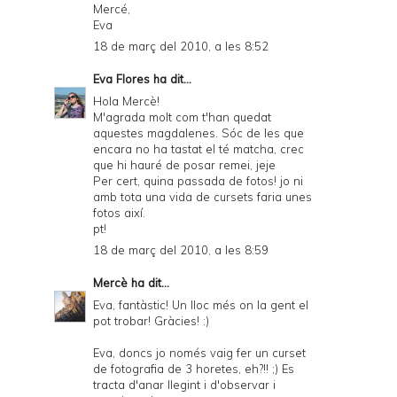
Mercé,
Eva
18 de març del 2010, a les 8:52
Eva Flores
ha dit...
Hola Mercè!
M'agrada molt com t'han quedat
aquestes magdalenes. Sóc de les que
encara no ha tastat el té matcha, crec
que hi hauré de posar remei, jeje
Per cert, quina passada de fotos! jo ni
amb tota una vida de cursets faria unes
fotos així.
pt!
18 de març del 2010, a les 8:59
Mercè
ha dit...
Eva, fantàstic! Un lloc més on la gent el
pot trobar! Gràcies! :)
Eva, doncs jo només vaig fer un curset
de fotografia de 3 horetes, eh?!! ;) Es
tracta d'anar llegint i d'observar i