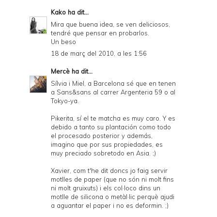
Kako
ha dit...
Mira que buena idea, se ven deliciosos,
tendré que pensar en probarlos.
Un beso
18 de març del 2010, a les 1:56
Mercè
ha dit...
Sílvia i Miel, a Barcelona sé que en tenen
a Sans&sans al carrer Argenteria 59 o al
Tokyo-ya.
Pikerita, sí el te matcha es muy caro. Y es
debido a tanto su plantación como todo
el procesado posterior y además,
imagino que por sus propiedades, es
muy preciado sobretodo en Asia. ;)
Xavier, com t'he dit doncs jo faig servir
motlles de paper (que no són ni molt fins
ni molt gruixuts) i els col·loco dins un
motlle de silicona o metàl·lic perquè ajudi
a aguantar el paper i no es deformin. ;)