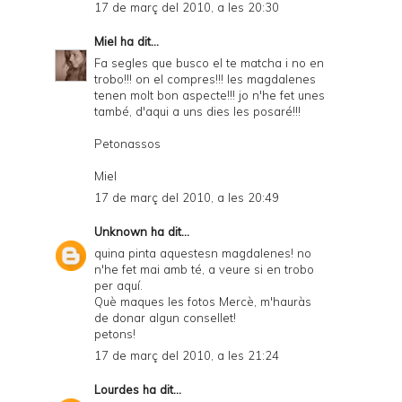
17 de març del 2010, a les 20:30
Miel
ha dit...
Fa segles que busco el te matcha i no en
trobo!!! on el compres!!! les magdalenes
tenen molt bon aspecte!!! jo n'he fet unes
també, d'aqui a uns dies les posaré!!!
Petonassos
Miel
17 de març del 2010, a les 20:49
Unknown
ha dit...
quina pinta aquestesn magdalenes! no
n'he fet mai amb té, a veure si en trobo
per aquí.
Què maques les fotos Mercè, m'hauràs
de donar algun consellet!
petons!
17 de març del 2010, a les 21:24
Lourdes
ha dit...