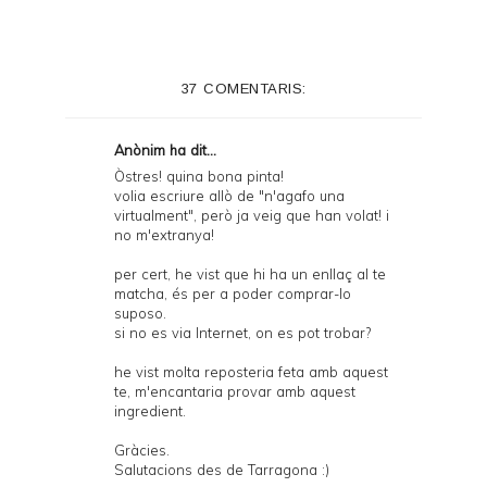
37 COMENTARIS:
Anònim ha dit...
Òstres! quina bona pinta!
volia escriure allò de "n'agafo una
virtualment", però ja veig que han volat! i
no m'extranya!
per cert, he vist que hi ha un enllaç al te
matcha, és per a poder comprar-lo
suposo.
si no es via Internet, on es pot trobar?
he vist molta reposteria feta amb aquest
te, m'encantaria provar amb aquest
ingredient.
Gràcies.
Salutacions des de Tarragona :)