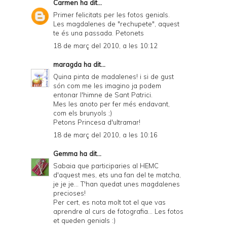
Carmen
ha dit...
Primer felicitats per les fotos genials.
Les magdalenes de "rechupete", aquest
te és una passada. Petonets
18 de març del 2010, a les 10:12
maragda
ha dit...
Quina pinta de madalenes! i si de gust
són com me les imagino ja podem
entonar l'himne de Sant Patrici.
Mes les anoto per fer més endavant,
com els brunyols ;)
Petons Princesa d'ultramar!
18 de març del 2010, a les 10:16
Gemma
ha dit...
Sabaia que participaries al HEMC
d'aquest mes, ets una fan del te matcha,
je je je... T'han quedat unes magdalenes
precioses!
Per cert, es nota molt tot el que vas
aprendre al curs de fotografia... Les fotos
et queden genials :)