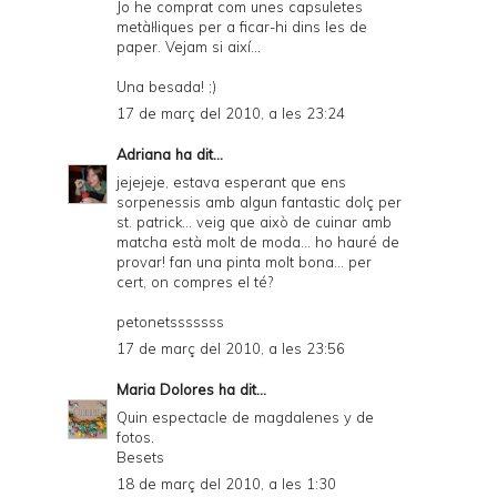
Jo he comprat com unes capsuletes
metàŀliques per a ficar-hi dins les de
paper. Vejam si així...
Una besada! ;)
17 de març del 2010, a les 23:24
Adriana
ha dit...
jejejeje, estava esperant que ens
sorpenessis amb algun fantastic dolç per
st. patrick... veig que això de cuinar amb
matcha està molt de moda... ho hauré de
provar! fan una pinta molt bona... per
cert, on compres el té?
petonetsssssss
17 de març del 2010, a les 23:56
Maria Dolores
ha dit...
Quin espectacle de magdalenes y de
fotos.
Besets
18 de març del 2010, a les 1:30