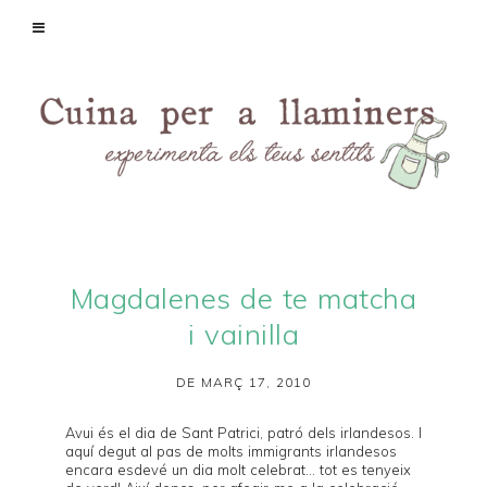
Magdalenes de te matcha
i vainilla
DE MARÇ 17, 2010
Avui és el dia de Sant Patrici, patró dels irlandesos. I
aquí degut al pas de molts immigrants irlandesos
encara esdevé un dia molt celebrat... tot es tenyeix