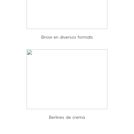
n
d
P
D
Brioix en diversos formats
F
Berlines de crema