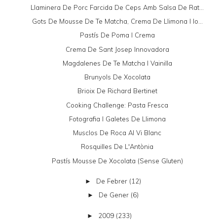
Llaminera De Porc Farcida De Ceps Amb Salsa De Rat...
Gots De Mousse De Te Matcha, Crema De Llimona I Io...
Pastís De Poma I Crema
Crema De Sant Josep Innovadora
Magdalenes De Te Matcha I Vainilla
Brunyols De Xocolata
Brioix De Richard Bertinet
Cooking Challenge: Pasta Fresca
Fotografia I Galetes De Llimona
Musclos De Roca Al Vi Blanc
Rosquilles De L'Antònia
Pastís Mousse De Xocolata (sense Gluten)
De Febrer
(12)
►
De Gener
(6)
►
2009
(233)
►