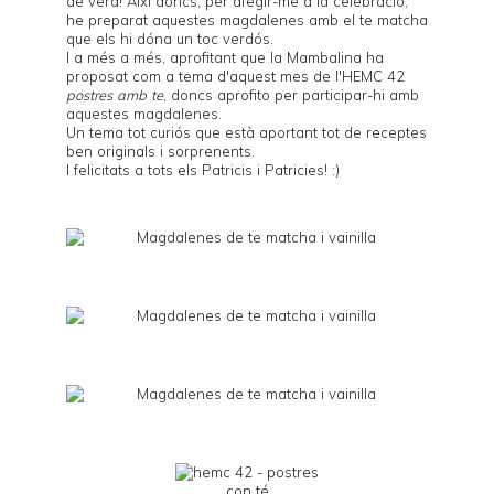
de verd! Així doncs, per afegir-me a la celebració,
he preparat aquestes magdalenes amb el te matcha
que els hi dóna un toc verdós.
I a més a més, aprofitant que la
Mambalina
ha
proposat com a tema d'aquest mes de l'
HEMC 42
postres amb te
, doncs aprofito per participar-hi amb
aquestes magdalenes.
Un tema tot curiós que està aportant tot de receptes
ben originals i sorprenents.
I felicitats a tots els Patricis i Patricies! :)