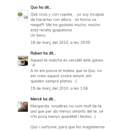
Quo
ha dit...
Qué ricas y con copete.... yo soy incapaz
de hacerlas con altura... mi horno se
niega!!!!. Me ha gustado mucho, mucho
esta receta guapetona.
Un beso
18 de març del 2010, a les 19:05
Ruben
ha dit...
Aquest te matcha és versàtil amb ganes
:-P
A mi em passa el mateix que la Quo: no
em creix aquest sostre amunt, em
queden sempre planes :-(
19 de març del 2010, a les 1:06
Mercè
ha dit...
Margarida, nosaltres no som molt de te,
així que per als menys amants del te, se
n'hi posa menys quantitat i llestos. ;)
Quo i surfzone, para que las magdalenas