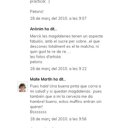
practicar. ;)
Petons!
18 de març del 2010, a les 9:07
Anònim ha dit...
Mercè les magdalenes tenen un aspecte
fabulós, amb el sucre per sobre...el que
desconec totalment es el te matcha, ni
quin gust te re de re......
les fotos d'artista.
petons
18 de març del 2010, a les 9:22
Maite Martín
ha dit...
Pues hala! Una buena pinta que corra a
mi salud! y si quedan magdalenas.. pues
también que a mi la cerveza me da
hambre! bueno, estos muffins entran sin
querer!
Bsssssss
18 de març del 2010, a les 9:56