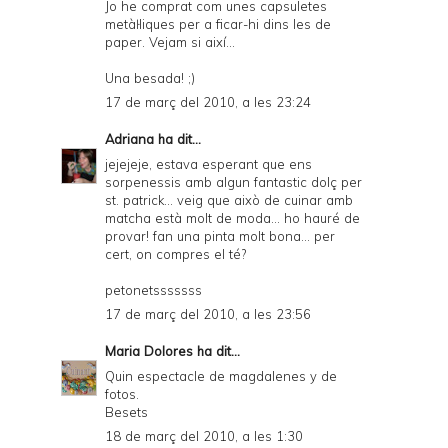
Jo he comprat com unes capsuletes
metàŀliques per a ficar-hi dins les de
paper. Vejam si així...
Una besada! ;)
17 de març del 2010, a les 23:24
Adriana
ha dit...
jejejeje, estava esperant que ens
sorpenessis amb algun fantastic dolç per
st. patrick... veig que això de cuinar amb
matcha està molt de moda... ho hauré de
provar! fan una pinta molt bona... per
cert, on compres el té?
petonetsssssss
17 de març del 2010, a les 23:56
Maria Dolores
ha dit...
Quin espectacle de magdalenes y de
fotos.
Besets
18 de març del 2010, a les 1:30