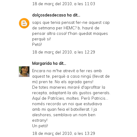
18 de març del 2010, a les 11:03
dolçosdesdecasa
ha dit...
saps que tenia pensat fer-ne aquest cap
de setmana per HEMC? b, hauré de
pensar altra cosa! t'han quedat maques
perquè si!
Petó!
18 de març del 2010, a les 12:29
Margarida
ha dit...
Encara no m'he atrevit a fer res amb
aquest te, perquè a casa ningú (llevat de
mi) pren te. No els agrada gens!
De totes maneres miraré d'aprofitar la
recepta, adaptant-la als gustos generals.
Aquí de Patrícies, moltes. Però Patricis...
només recordo un noi que estudiava
amb mi quan feia el batxillerat. I ja
aleshores, semblava un nom ben
estrany!
Un petó!
18 de març del 2010, a les 13:29