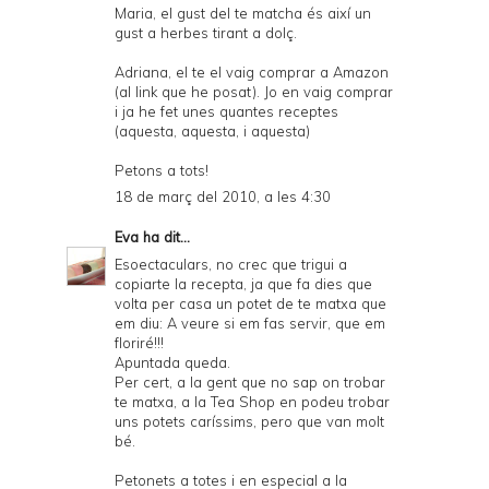
Maria, el gust del te matcha és així un
gust a herbes tirant a dolç.
Adriana, el te el vaig comprar a Amazon
(al link que he posat). Jo en vaig comprar
i ja he fet unes quantes receptes
(
aquesta
,
aquesta
, i
aquesta
)
Petons a tots!
18 de març del 2010, a les 4:30
Eva
ha dit...
Esoectaculars, no crec que trigui a
copiarte la recepta, ja que fa dies que
volta per casa un potet de te matxa que
em diu: A veure si em fas servir, que em
floriré!!!
Apuntada queda.
Per cert, a la gent que no sap on trobar
te matxa, a la Tea Shop en podeu trobar
uns potets caríssims, pero que van molt
bé.
Petonets a totes i en especial a la