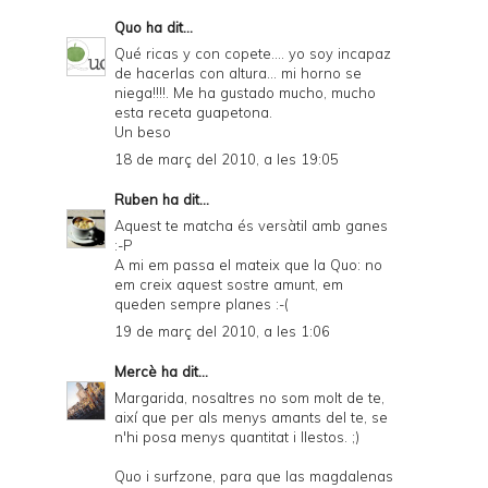
Quo
ha dit...
Qué ricas y con copete.... yo soy incapaz
de hacerlas con altura... mi horno se
niega!!!!. Me ha gustado mucho, mucho
esta receta guapetona.
Un beso
18 de març del 2010, a les 19:05
Ruben
ha dit...
Aquest te matcha és versàtil amb ganes
:-P
A mi em passa el mateix que la Quo: no
em creix aquest sostre amunt, em
queden sempre planes :-(
19 de març del 2010, a les 1:06
Mercè
ha dit...
Margarida, nosaltres no som molt de te,
així que per als menys amants del te, se
n'hi posa menys quantitat i llestos. ;)
Quo i surfzone, para que las magdalenas