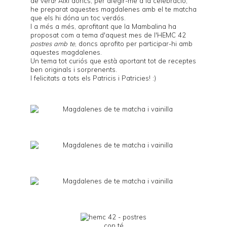
de verd! Així doncs, per afegir-me a la celebració,
he preparat aquestes magdalenes amb el te matcha
que els hi dóna un toc verdós.
I a més a més, aprofitant que la
Mambalina
ha
proposat com a tema d'aquest mes de l'
HEMC 42
postres amb te
, doncs aprofito per participar-hi amb
aquestes magdalenes.
Un tema tot curiós que està aportant tot de receptes
ben originals i sorprenents.
I felicitats a tots els Patricis i Patricies! :)