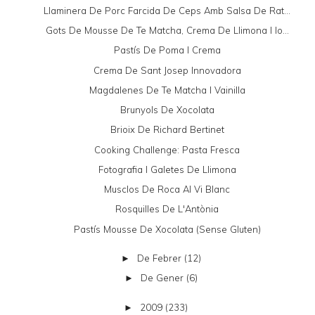
Llaminera De Porc Farcida De Ceps Amb Salsa De Rat...
Gots De Mousse De Te Matcha, Crema De Llimona I Io...
Pastís De Poma I Crema
Crema De Sant Josep Innovadora
Magdalenes De Te Matcha I Vainilla
Brunyols De Xocolata
Brioix De Richard Bertinet
Cooking Challenge: Pasta Fresca
Fotografia I Galetes De Llimona
Musclos De Roca Al Vi Blanc
Rosquilles De L'Antònia
Pastís Mousse De Xocolata (sense Gluten)
De Febrer
(12)
►
De Gener
(6)
►
2009
(233)
►