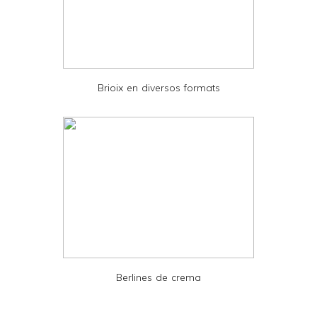
n
d
P
D
Brioix en diversos formats
F
Berlines de crema