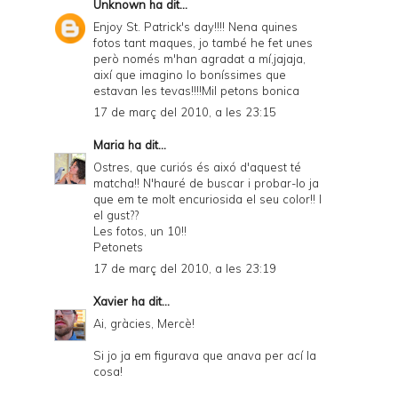
Unknown
ha dit...
Enjoy St. Patrick's day!!!! Nena quines
fotos tant maques, jo també he fet unes
però només m'han agradat a mí,jajaja,
així que imagino lo boníssimes que
estavan les tevas!!!!Mil petons bonica
17 de març del 2010, a les 23:15
Maria
ha dit...
Ostres, que curiós és aixó d'aquest té
matcha!! N'hauré de buscar i probar-lo ja
que em te molt encuriosida el seu color!! I
el gust??
Les fotos, un 10!!
Petonets
17 de març del 2010, a les 23:19
Xavier
ha dit...
Ai, gràcies, Mercè!
Si jo ja em figurava que anava per ací la
cosa!