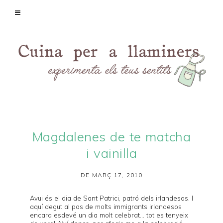
Magdalenes de te matcha
i vainilla
DE MARÇ 17, 2010
Avui és el dia de Sant Patrici, patró dels irlandesos. I
aquí degut al pas de molts immigrants irlandesos
encara esdevé un dia molt celebrat... tot es tenyeix