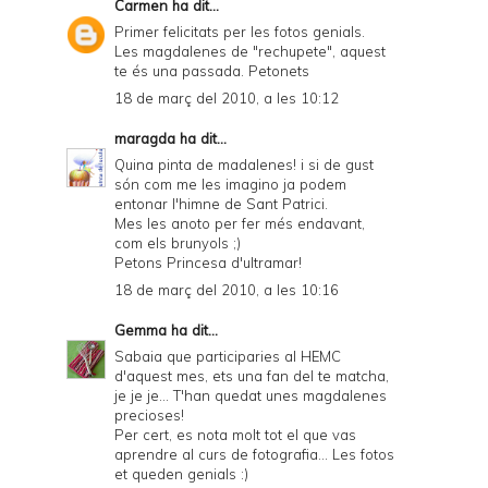
Carmen
ha dit...
Primer felicitats per les fotos genials.
Les magdalenes de "rechupete", aquest
te és una passada. Petonets
18 de març del 2010, a les 10:12
maragda
ha dit...
Quina pinta de madalenes! i si de gust
són com me les imagino ja podem
entonar l'himne de Sant Patrici.
Mes les anoto per fer més endavant,
com els brunyols ;)
Petons Princesa d'ultramar!
18 de març del 2010, a les 10:16
Gemma
ha dit...
Sabaia que participaries al HEMC
d'aquest mes, ets una fan del te matcha,
je je je... T'han quedat unes magdalenes
precioses!
Per cert, es nota molt tot el que vas
aprendre al curs de fotografia... Les fotos
et queden genials :)