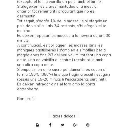
(excepte el te i la vainilla en pols) amb el túrmix.
S'afegeixen les clares muntades a la mescla
anterior tot remenant i procurant que no es
desmuntin.
Tot seguit, s'agafa 1/4 de la massa i s'hi afegeix un
pols de vainilla; i als 3/4 restants, s'hi afegeix el te
matcha.
Es deixen reposar les masses a la nevera durant 30
minuts.
A continuació, es col·loquen les masses dins les
mànigues pastisseres i s'omplen els motlles per a
magdalenes fins 2/3 del seu volum, tot fent una capa
de te, una de vainilla al centre i recobrint-la amb
una altra capa de te.
S'empolsimen amb sucre pel damunt i es couen al
forn a 180ºC (350ºF) fins que hagin crescut i estiguin
rosses uns 15-20 minuts (i l'escuradents surti net).
Es deixen refredar dins el forn amb la porta
entreoberta.
Bon profit!
altres dolços
P