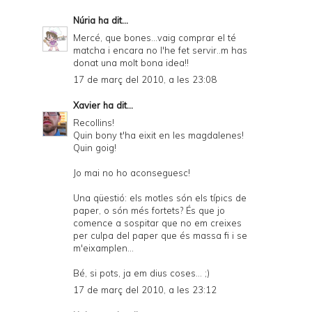
Núria
ha dit...
Mercé, que bones...vaig comprar el té
matcha i encara no l'he fet servir..m has
donat una molt bona idea!!
17 de març del 2010, a les 23:08
Xavier
ha dit...
Recollins!
Quin bony t'ha eixit en les magdalenes!
Quin goig!
Jo mai no ho aconseguesc!
Una qüestió: els motles són els típics de
paper, o són més fortets? És que jo
comence a sospitar que no em creixes
per culpa del paper que és massa fi i se
m'eixamplen...
Bé, si pots, ja em dius coses... ;)
17 de març del 2010, a les 23:12