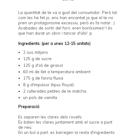
La quantitat de te va a gust del consumidor. Però tal
com les he fet jo, ens han encantat ja que el te no
pren un protagonisme excessiu, però es fa notar. ;)
Acabades de sortir del forn, eren boníssimes! I és
que han durat un obrir i tancar d'ulls! :p
Ingredients: (per a unes 12-15 unitats)
2 ous mitjans
125 g de sucre
125 g d'oli de girasol
60 ml de llet a temperatura ambient
175 g de farina fluixa
8 g d'impulsor (tipus Royal)
2 cullerades petites de
te matcha
un pols de vainilla
Preparació:
Es separen les clares dels rovells.
Es baten les clares juntament amb el sucre a punt
de neu.
En un bol a part, es barregen la resta d'ingredients