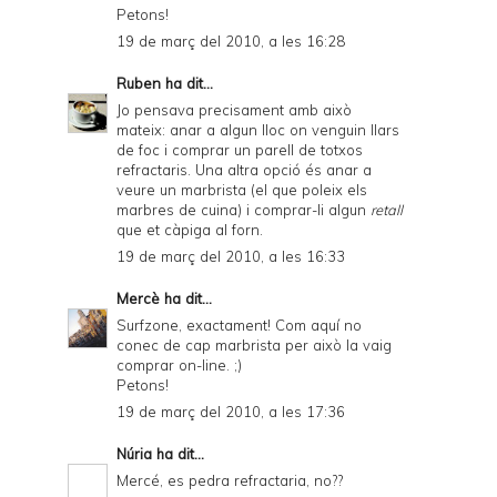
Petons!
19 de març del 2010, a les 16:28
Ruben
ha dit...
Jo pensava precisament amb això
mateix: anar a algun lloc on venguin llars
de foc i comprar un parell de totxos
refractaris. Una altra opció és anar a
veure un marbrista (el que poleix els
marbres de cuina) i comprar-li algun
retall
que et càpiga al forn.
19 de març del 2010, a les 16:33
Mercè
ha dit...
Surfzone, exactament! Com aquí no
conec de cap marbrista per això la vaig
comprar on-line. ;)
Petons!
19 de març del 2010, a les 17:36
Núria
ha dit...
Mercé, es pedra refractaria, no??