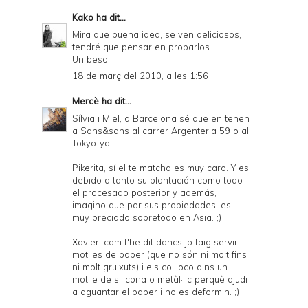
Kako
ha dit...
Mira que buena idea, se ven deliciosos,
tendré que pensar en probarlos.
Un beso
18 de març del 2010, a les 1:56
Mercè
ha dit...
Sílvia i Miel, a Barcelona sé que en tenen
a Sans&sans al carrer Argenteria 59 o al
Tokyo-ya.
Pikerita, sí el te matcha es muy caro. Y es
debido a tanto su plantación como todo
el procesado posterior y además,
imagino que por sus propiedades, es
muy preciado sobretodo en Asia. ;)
Xavier, com t'he dit doncs jo faig servir
motlles de paper (que no són ni molt fins
ni molt gruixuts) i els col·loco dins un
motlle de silicona o metàl·lic perquè ajudi
a aguantar el paper i no es deformin. ;)