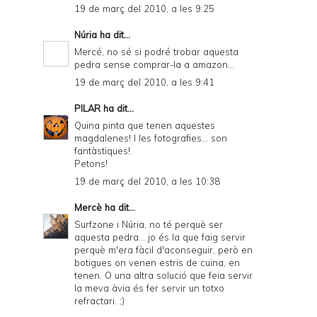
19 de març del 2010, a les 9:25
Núria
ha dit...
Mercé, no sé si podré trobar aquesta
pedra sense comprar-la a amazon...
19 de març del 2010, a les 9:41
PILAR
ha dit...
Quina pinta que tenen aquestes
magdalenes! I les fotografies... son
fantàstiques!.
Petons!
19 de març del 2010, a les 10:38
Mercè
ha dit...
Surfzone i Núria, no té perquè ser
aquesta pedra... jo és la que faig servir
perquè m'era fàcil d'aconseguir, però en
botigues on venen estris de cuina, en
tenen. O una altra solució que feia servir
la meva àvia és fer servir un totxo
refractari. ;)