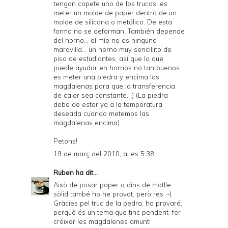
tengan copete uno de los trucos, es
meter un molde de paper dentro de un
molde de silicona o metálico. De esta
forma no se deforman. También depende
del horno... el mío no es ninguna
maravilla... un horno muy sencillito de
piso de estudiantes, así que lo que
puede ayudar en hornos no tan buenos
es meter una
piedra
y encima las
magdalenas para que la transferencia
de calor sea constante. ;) (La piedra
debe de estar ya a la temperatura
deseada cuando metemos las
magdalenas encima).
Petons!
19 de març del 2010, a les 5:38
Ruben
ha dit...
Això de posar paper a dins de motlle
sòlid també ho he provat, però res :-(
Gràcies pel truc de la pedra, ho provaré,
perquè és un tema que tinc pendent, fer
créixer les magdalenes amunt!