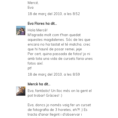
Mercé,
Eva
18 de març del 2010, a les 8:52
Eva Flores
ha dit...
Hola Mercè!
M'agrada molt com t'han quedat
aquestes magdalenes. Sóc de les que
encara no ha tastat el té matcha, crec
que hi hauré de posar remei, jeje
Per cert, quina passada de fotos! jo ni
amb tota una vida de cursets faria unes
fotos així.
pt!
18 de març del 2010, a les 8:59
Mercè
ha dit...
Eva, fantàstic! Un lloc més on la gent el
pot trobar! Gràcies! :)
Eva, doncs jo només vaig fer un curset
de fotografia de 3 horetes, eh?!! ;) Es
tracta d'anar llegint i d'observar i