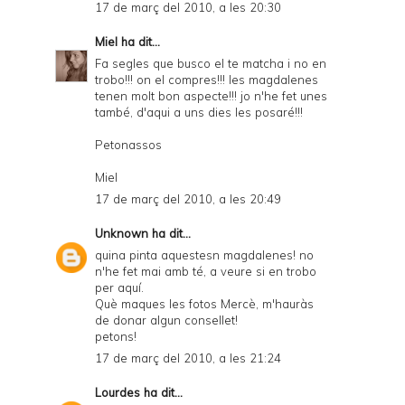
17 de març del 2010, a les 20:30
Miel
ha dit...
Fa segles que busco el te matcha i no en
trobo!!! on el compres!!! les magdalenes
tenen molt bon aspecte!!! jo n'he fet unes
també, d'aqui a uns dies les posaré!!!
Petonassos
Miel
17 de març del 2010, a les 20:49
Unknown
ha dit...
quina pinta aquestesn magdalenes! no
n'he fet mai amb té, a veure si en trobo
per aquí.
Què maques les fotos Mercè, m'hauràs
de donar algun consellet!
petons!
17 de març del 2010, a les 21:24
Lourdes
ha dit...