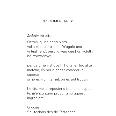
37 COMENTARIS:
Anònim ha dit...
Òstres! quina bona pinta!
volia escriure allò de "n'agafo una
virtualment", però ja veig que han volat! i
no m'extranya!
per cert, he vist que hi ha un enllaç al te
matcha, és per a poder comprar-lo
suposo.
si no es via Internet, on es pot trobar?
he vist molta reposteria feta amb aquest
te, m'encantaria provar amb aquest
ingredient.
Gràcies.
Salutacions des de Tarragona :)