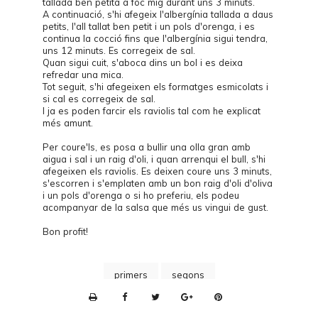
tallada ben petita a foc mig durant uns 3 minuts.
A continuació, s'hi afegeix l'albergínia tallada a daus
petits, l'all tallat ben petit i un pols d'orenga, i es
continua la cocció fins que l'albergínia sigui tendra,
uns 12 minuts. Es corregeix de sal.
Quan sigui cuit, s'aboca dins un bol i es deixa
refredar una mica.
Tot seguit, s'hi afegeixen els formatges esmicolats i
si cal es corregeix de sal.
I ja es poden farcir els raviolis tal com he explicat
més amunt.
Per coure'ls, es posa a bullir una olla gran amb
aigua i sal i un raig d'oli, i quan arrenqui el bull, s'hi
afegeixen els raviolis. Es deixen coure uns 3 minuts,
s'escorren i s'emplaten amb un bon raig d'oli d'oliva
i un pols d'orenga o si ho preferiu, els podeu
acompanyar de la salsa que més us vingui de gust.
Bon profit!
primers
segons
P
r