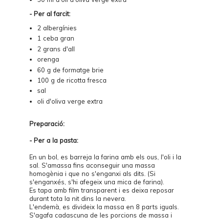
- Per al farcit:
2 albergínies
1 ceba gran
2 grans d'all
orenga
60 g de formatge brie
100 g de ricotta fresca
sal
oli d'oliva verge extra
Preparació:
- Per a la pasta:
En un bol, es barreja la farina amb els ous, l'oli i la
sal. S'amassa fins aconseguir una massa
homogènia i que no s'enganxi als dits. (Si
s'enganxés, s'hi afegeix una mica de farina).
Es tapa amb film transparent i es deixa reposar
durant tota la nit dins la nevera.
L'endemà, es divideix la massa en 8 parts iguals.
S'agafa cadascuna de les porcions de massa i