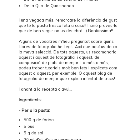
De la Quo de
Quocinando
I una vegada més, remarcaré la diferència de gust
que té la pasta fresca feta a casa!! I sinó proveu-la
que de ben segur no us decebrà. ;) Boníiiissima!!
Alguns de vosaltres m'heu preguntat sobre quins
llibres de fotografia he llegit. Així que
aquí
us deixo
la meva selecció. De tots aquests, us recomanaria
aquest
i
aquest
de fotografia, i
aquest
, de
composició de plats de menjar. I a més a més,
podeu trobar tutorials molt ben fets i explicats com
aquest
o
aquest
, per exemple. O
aquest blog
de
fotografia de menjar que explica infinitat de trucs!
I anant a la recepta d'avui...
Ingredients:
- Per a la pasta:
500 g de farina
5 ous
5 g de sal
30 ml d'oli d'oliva verge extra