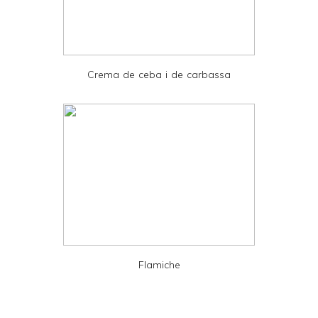
d
P
D
Crema de ceba i de carbassa
F
Flamiche