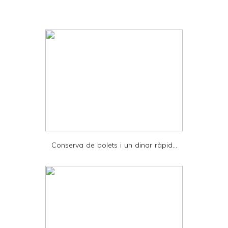
i
n
t
e
r
F
r
i
e
Conserva de bolets i un dinar ràpid...
n
d
l
y
a
n