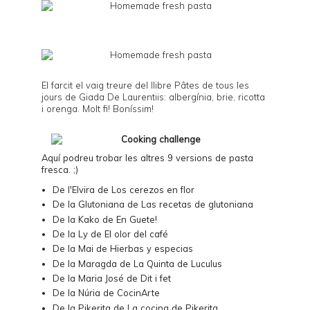
El farcit el vaig treure del llibre
Pâtes de tous les
jours
de Giada De Laurentiis: albergínia, brie, ricotta
i orenga. Molt fi! Boníssim!
Aquí podreu trobar les altres 9 versions de pasta
fresca. ;)
De l'Elvira de
Los cerezos en flor
De la Glutoniana de
Las recetas de glutoniana
De la Kako de
En Guete!
De la Ly de
El olor del café
De la Mai de
Hierbas y especias
De la Maragda de
La Quinta de Luculus
De la Maria José de
Dit i fet
De la Núria de
CocinArte
De la Pikerita de
La cocina de Pikerita