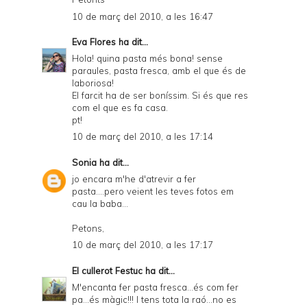
10 de març del 2010, a les 16:47
Eva Flores
ha dit...
Hola! quina pasta més bona! sense
paraules, pasta fresca, amb el que és de
laboriosa!
El farcit ha de ser boníssim. Si és que res
com el que es fa casa.
pt!
10 de març del 2010, a les 17:14
Sonia
ha dit...
jo encara m'he d'atrevir a fer
pasta....pero veient les teves fotos em
cau la baba...
Petons,
10 de març del 2010, a les 17:17
El cullerot Festuc
ha dit...
M'encanta fer pasta fresca...és com fer
pa...és màgic!!! I tens tota la raó...no es