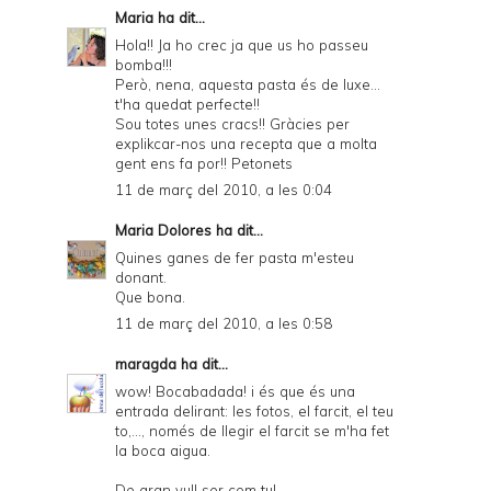
Maria
ha dit...
Hola!! Ja ho crec ja que us ho passeu
bomba!!!
Però, nena, aquesta pasta és de luxe...
t'ha quedat perfecte!!
Sou totes unes cracs!! Gràcies per
explikcar-nos una recepta que a molta
gent ens fa por!! Petonets
11 de març del 2010, a les 0:04
Maria Dolores
ha dit...
Quines ganes de fer pasta m'esteu
donant.
Que bona.
11 de març del 2010, a les 0:58
maragda
ha dit...
wow! Bocabadada! i és que és una
entrada delirant: les fotos, el farcit, el teu
to,..., només de llegir el farcit se m'ha fet
la boca aigua.
De gran vull ser com tu!