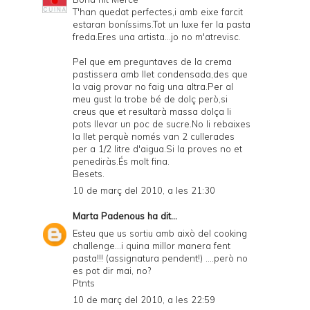
T'han quedat perfectes,i amb eixe farcit
estaran boníssims.Tot un luxe fer la pasta
freda.Eres una artista...jo no m'atrevisc.
Pel que em preguntaves de la crema
pastissera amb llet condensada,des que
la vaig provar no faig una altra.Per al
meu gust la trobe bé de dolç però,si
creus que et resultarà massa dolça li
pots llevar un poc de sucre.No li rebaixes
la llet perquè només van 2 cullerades
per a 1/2 litre d'aigua.Si la proves no et
penediràs.És molt fina.
Besets.
10 de març del 2010, a les 21:30
Marta Padenous
ha dit...
Esteu que us sortiu amb això del cooking
challenge...i quina millor manera fent
pasta!!! (assignatura pendent!) ....però no
es pot dir mai, no?
Ptnts
10 de març del 2010, a les 22:59