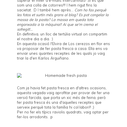
superar el miler d'e-mails intercanviats! Si és que
som una colla de cotorres!!! I hem rigut fins la
sacietat. :D I també hem après...
Com ho fas perquè
les fotos et surtin més grans al blog? Es pot congelar la
massa de la pasta? La massa em queda tota
enganxada a la màquina!! Ai que se'm crema el
sofregit!...
En definitiva, un lloc de tertúlia virtual on compartim
el nostre dia a dia. :)
En aquesta ocasió l'Elvira de
Los cerezos en flor
ens
va proposar de fer pasta fresca a casa. Ella ens va
enviar unes quantes receptes de les quals jo vaig
triar la d'en
Karlos Arguiñano
.
Com ja havia fet pasta fresca en d'
altres ocasions
,
aquesta vegada vaig aprofitar per provar de fer una
versió farcida, que porta un xic més de feina, però
fer pasta fresca és una d'aquelles receptes que
serveix perquè tota la família hi col·labori!! ;)
Per no fer els típics raviolis quadrats, vaig optar per
fer-los arrodonits. :p