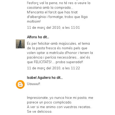
l'esforç val la pena, no té res a veure la
casolana amb la comprada...
M'encanta el farcit que has triat
d'albergínia i formatge, trobo que lliga
moltisim!
11 de març del 2010, a les 11:01
Alfons
ha dit...
És per felicitar-amb majúscules, el tema
de la pasta fresca és només pels que
volen optar a matrícula d'honor i tenen la
paciència i perícia necessàries... així és
que FELICITATS!.... proba superada!!
11 de març del 2010, a les 11:22
Isabel Aguilera
ha dit...
Uauuuu!!
Impresionate, yo nunca hice mi pasta, me
parece un poco complicado.
A ver si me animo con vuestras recetas.
Se ve deliciosa.