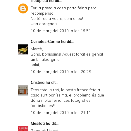
illetapitita
ha dit...
Fer la pasta a casa porta feina però
recompensa!
No té res a veure, com el pa!
Una abraçada!
10 de març del 2010, a les 19:51
Cuinetes-Carme
ha dit...
Mercè,
Bons, bonissims! Aquest farcit és genial
amb l'alberginia.
salut,
10 de març del 2010, a les 20:28
Cristina
ha dit...
Tens tota la raó, la pasta fresca feta a
casa surt boníssima, el problema és que
dóna molta feina. Les fotografies
fantàstiques!!!
10 de març del 2010, a les 21:11
Mesilda
ha dit...
Bona nit Mercè