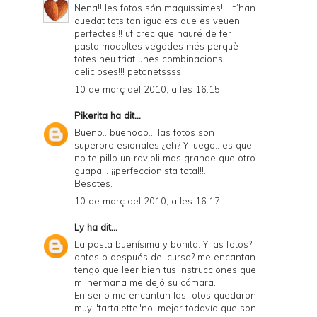
Nena!! les fotos són maquíssimes!! i t´han
quedat tots tan igualets que es veuen
perfectes!!! uf crec que hauré de fer
pasta moooltes vegades més perquè
totes heu triat unes combinacions
delicioses!!! petonetssss
10 de març del 2010, a les 16:15
Pikerita
ha dit...
Bueno.. buenooo... las fotos son
superprofesionales ¿eh? Y luego.. es que
no te pillo un ravioli mas grande que otro
guapa... ¡¡perfeccionista total!!.
Besotes.
10 de març del 2010, a les 16:17
Ly
ha dit...
La pasta buenísima y bonita. Y las fotos?
antes o después del curso? me encantan
tengo que leer bien tus instrucciones que
mi hermana me dejó su cámara.
En serio me encantan las fotos quedaron
muy "tartalette"no, mejor todavía que son