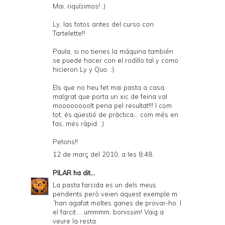
Mai, riquísimos! ;)
Ly, las fotos antes del curso con
Tartelette!!
Paula, si no tienes la máquina también
se puede hacer con el rodillo tal y como
hicieron Ly y Quo. ;)
Els que no heu fet mai pasta a casa,
malgrat que porta un xic de feina val
moooooooolt pena pel resultat!!! I com
tot, és qüestió de pràctica... com més en
fas, més ràpid. ;)
Petons!!
12 de març del 2010, a les 8:48
PILAR
ha dit...
La pasta farcida es un dels meus
pendents però veien aquest exemple m
´han agafat moltes ganes de provar-ho. I
el farcit.... ummmm, bonissim! Vaig a
veure la resta.