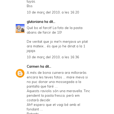
tuyas.
Bss
10 de març del 2010, a les 16:20
glutoniana
ha dit...
Qué bo el farcit! La foto de la pasta
abans de farcir de 10!
De veritat que jo me'n menjava un plat
ara mateix... és que jo he dinat a la 1
jajaja.
10 de març del 2010, a les 16:36
Carmen
ha dit...
A més de bona cuinera ara milloraràs
encara les teves fotos ... mare meva si
no puc donar una mossegada a la
pantalla que faré ....
Aquests raviolis són una meravella. Tinc
pendent la pasta fresca, però em
costarà decidir.
Ah!! espero que et vagi bé amb el
fondant ....
Petonts