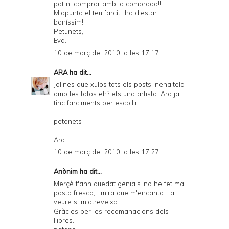
pot ni comprar amb la comprada!!!
M'apunto el teu farcit...ha d'estar
boníssim!
Petunets,
Eva.
10 de març del 2010, a les 17:17
ARA
ha dit...
Jolines que xulos tots els posts, nena,tela
amb les fotos eh? ets una artista. Ara ja
tinc farciments per escollir.
petonets
Ara.
10 de març del 2010, a les 17:27
Anònim ha dit...
Merçè t'ahn quedat genials..no he fet mai
pasta fresca, i mira que m'encanta... a
veure si m'atreveixo.
Gràcies per les recomanacions dels
llibres.