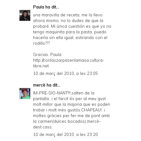
Paula
ha dit...
una maravilla de receta, me la llevo
ahora mismo, no lo dudes de que la
probaré. Mi única cuestión es que yo no
tengo maquinita para la pasta, puedo
hacerla sin ella igual, estirando con el
rodillo???
Gracias, Paula
http://conlaszarpasenlamasa.cultura-
libre.net
10 de març del 2010, a les 23:05
mercè
ha dit...
IM-PRE-SIO-NANT!!!,salten de la
pantalla...i el farcit és per al meu gust
molt millor que la majoria que es poden
trobar i molt més gustós.CHAPEAU!, i
moltes gràcies per fer-me de pont amb
la carmen(dulces bocados).mercè-
dest.cass.
10 de març del 2010, a les 23:20