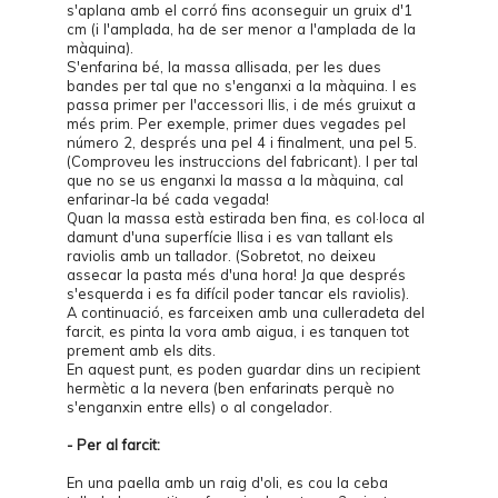
s'aplana amb el corró fins aconseguir un gruix d'1
cm (i l'amplada, ha de ser menor a l'amplada de la
màquina
).
S'enfarina bé, la massa allisada, per les dues
bandes per tal que no s'enganxi a la
màquina
. I es
passa primer per l'accessori llis, i de més gruixut a
més prim. Per exemple, primer dues vegades pel
número 2, després una pel 4 i finalment, una pel 5.
(Comproveu les instruccions del fabricant). I per tal
que no se us enganxi la massa a la màquina, cal
enfarinar-la bé cada vegada!
Quan la massa està estirada ben fina, es col·loca al
damunt d'una superfície llisa i es van tallant els
raviolis amb un
tallador
.
(Sobretot, no deixeu
assecar la pasta més d'una hora! Ja que després
s'esquerda i es fa difícil poder tancar els raviolis).
A continuació, es farceixen amb una culleradeta del
farcit, es pinta la vora amb aigua, i es tanquen tot
prement amb els dits.
En aquest punt, es poden guardar dins un recipient
hermètic a la nevera (ben enfarinats perquè no
s'enganxin entre ells) o al congelador.
- Per al farcit:
En una paella amb un raig d'oli, es cou la ceba