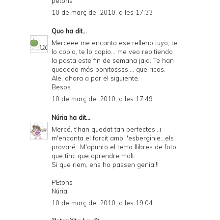
petons
10 de març del 2010, a les 17:33
Quo
ha dit...
Merceee me encanta ese relleno tuyo, te
lo copio, te lo copio... me veo repitiendo
la pasta este fin de semana jaja. Te han
quedado más bonitossss.... que ricos.
Ale, ahora a por el siguiente.
Besos
10 de març del 2010, a les 17:49
Núria
ha dit...
Mercé, t'han quedat tan perfectes...i
m'encanta el farcit amb l'esberginie...els
provaré...M'apunto el tema llibres de foto,
que tinc que aprendre molt.
Si que riem, ens ho passen genial!!
PEtons
Núria
10 de març del 2010, a les 19:04