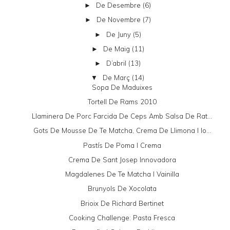
De Desembre
(6)
►
De Novembre
(7)
►
De Juny
(5)
►
De Maig
(11)
►
D’abril
(13)
►
De Març
(14)
▼
Sopa De Maduixes
Tortell De Rams 2010
Llaminera De Porc Farcida De Ceps Amb Salsa De Rat...
Gots De Mousse De Te Matcha, Crema De Llimona I Io...
Pastís De Poma I Crema
Crema De Sant Josep Innovadora
Magdalenes De Te Matcha I Vainilla
Brunyols De Xocolata
Brioix De Richard Bertinet
Cooking Challenge: Pasta Fresca