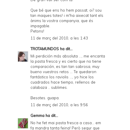
Que bé que ens ho hem passat, oi? sou
tan maques totes! i m'ha aixecat tant els
ànims la vostra companyia, que és
impagable.
Petons!
11 de març del 2010, a les 1:43
TROTAMUNDOS
ha dit...
Mi perdición más absoluta ..., me encanta
la pasta fresca y es cierto que no tiene
comparación, es tan tan sabrosa, muy
bueno vuestros retos ... Te quedaron
fantástico los raviolis ..., yo hice los
cuadrados hace tiempo, rellenos de
calabaza .. sublimes.
Besotes. guapa.
11 de març del 2010, a les 9:56
Gemma
ha dit...
No he fet mai pasta fresca a casa... em
fa mandra tanta feina! Però segur que