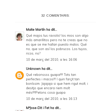
32 COMENTARIS:
Maite Martín
ha dit...
Qué majos tus raviolis! los mios son algo
más amarillitos pero no te creas que no
es que se me hallan puesto malos. Qué
no, que son así los pobrucos. Los tuyos,
ricos, no?
10 de març del 2010, a les 16:06
Unknown
ha dit...
Qué rebonssss guapa!!!! Tots tan
perfectes i macos!!! I quin farçit tan
boníssim. Jajajaja si que hem rigut molt, i
desitjo que encara riem molt
més!!!!Petons cosa guapa
10 de març del 2010, a les 16:13
MªJose-Dit i Fet
ha dit...