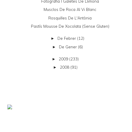
Fotografia I Galetes De Llimona
Musclos De Roca Al Vi Blanc
Rosquilles De L'Antònia
Pastís Mousse De Xocolata (sense Gluten)
De Febrer
(12)
►
De Gener
(6)
►
2009
(233)
►
2008
(91)
►