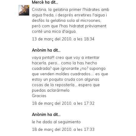
Mercè
ha dit...
Cristina, la gelatina primer l'hidrates amb
aigua freda, i després enretires l'aigua i
desfàs la gelatina sola al microones,
però com que l'has hidratat prèviament
conté una mica d'aigua.
13 de març del 2010, a les 18:34
Anònim ha dit...
vaya pinta!!! creo que voy a intentar
hacerla, pero... como la has hecho
cuadrada? que ignorante ¿no? supongo
que venden moldes cuadrados.... es que
estoy un poquito cruda con algunas
cosas de la repostería... espero que
puedas aclarármelo
Gracias
18 de març del 2010, a les 17:32
Anònim ha dit...
le he dado al seguimiento
18 de març del 2010, a les 17:33