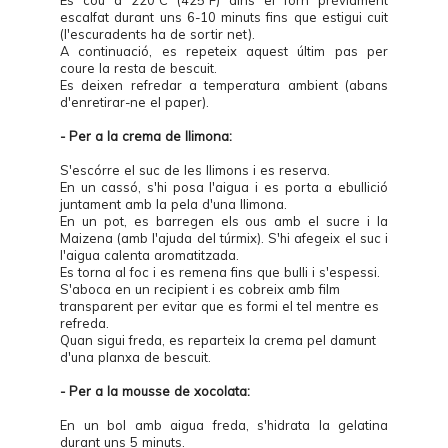
Es cou a 220ºC (425ºF) dins el forn prèviament
escalfat durant uns 6-10 minuts fins que estigui cuit
(l'escuradents ha de sortir net).
A continuació, es repeteix aquest últim pas per
coure la resta de bescuit.
Es deixen refredar a temperatura ambient (abans
d'enretirar-ne el paper).
- Per a la crema de llimona:
S'escórre el suc de les llimons i es reserva.
En un cassó, s'hi posa l'aigua i es porta a ebullició
juntament amb la pela d'una llimona.
En un pot, es barregen els ous amb el sucre i la
Maizena (amb l'ajuda del túrmix). S'hi afegeix el suc i
l'aigua calenta aromatitzada.
Es torna al foc i es remena fins que bulli i s'espessi.
S'aboca en un recipient i es cobreix amb film
transparent per evitar que es formi el tel mentre es
refreda.
Quan sigui freda, es reparteix la crema pel damunt
d'una planxa de bescuit.
- Per a la mousse de xocolata:
En un bol amb aigua freda, s'hidrata la gelatina
durant uns 5 minuts.