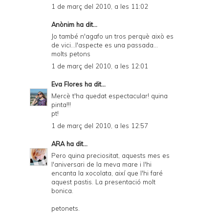
1 de març del 2010, a les 11:02
Anònim ha dit...
Jo també n'agafo un tros perquè això es
de vici...l'aspecte es una passada...
molts petons
1 de març del 2010, a les 12:01
Eva Flores
ha dit...
Mercè t'ha quedat espectacular! quina
pinta!!!
pt!
1 de març del 2010, a les 12:57
ARA
ha dit...
Pero quina preciositat, aquests mes es
l'aniversari de la meva mare i l'hi
encanta la xocolata, així que l'hi faré
aquest pastis. La presentació molt
bonica.
petonets.