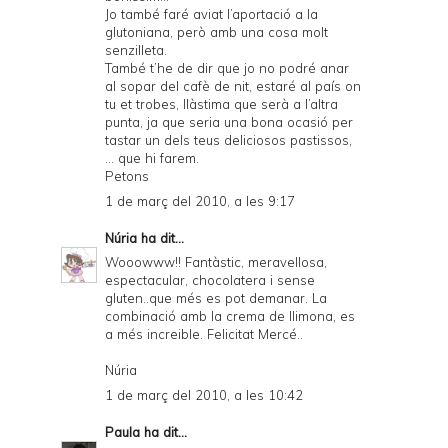
Jo també faré aviat l’aportació a la
glutoniana, però amb una cosa molt
senzilleta.
També t’he de dir que jo no podré anar
al sopar del cafè de nit, estaré al país on
tu et trobes, llàstima que serà a l’altra
punta, ja que seria una bona ocasió per
tastar un dels teus deliciosos pastissos,
... que hi farem.
Petons
1 de març del 2010, a les 9:17
Núria
ha dit...
Wooowww!! Fantàstic, meravellosa,
espectacular, chocolatera i sense
gluten..que més es pot demanar. La
combinació amb la crema de llimona, es
a més increible. Felicitat Mercé..
Núria
1 de març del 2010, a les 10:42
Paula
ha dit...