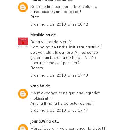
Sort que tinc bombons de xocolata a
casa...això és una perdició!!!
Ptnts
1 de març del 2010, a les 16:48
Mesilda
ha dit...
Bona vesprada Mercè.
Com no ha de tindre èxit este pastís?.Si
se't van els ulls darrere!.A mes sense
gluten i amb crema de llima.... No t'ha
sobrat un mosset per a mi?.
Besets.
1 de març del 2010, a les 17:43
xaro
ha dit...
Mo m'extranya gens que hagi agradat
moltíssim!!!!!!
Amb la llimona ha de estar de vici!!!!
1 de març del 2010, a les 17:47
joana08
ha dit...
Merçè!!Que ahir vaig començar la dieta!! I