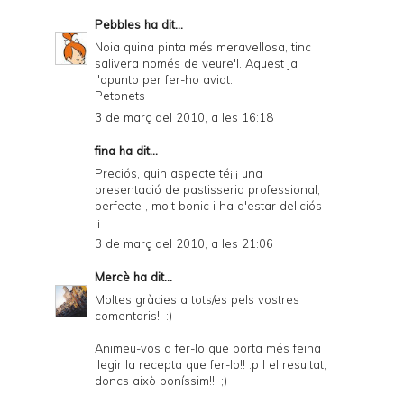
Pebbles
ha dit...
Noia quina pinta més meravellosa, tinc
salivera només de veure'l. Aquest ja
l'apunto per fer-ho aviat.
Petonets
3 de març del 2010, a les 16:18
fina ha dit...
Preciós, quin aspecte té¡¡¡ una
presentació de pastisseria professional,
perfecte , molt bonic i ha d'estar deliciós
¡¡
3 de març del 2010, a les 21:06
Mercè
ha dit...
Moltes gràcies a tots/es pels vostres
comentaris!! :)
Animeu-vos a fer-lo que porta més feina
llegir la recepta que fer-lo!! :p I el resultat,
doncs això boníssim!!! ;)