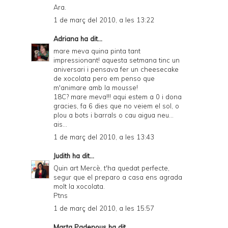
Ara.
1 de març del 2010, a les 13:22
Adriana
ha dit...
mare meva quina pinta tant
impressionant! aquesta setmana tinc un
aniversari i pensava fer un cheesecake
de xocolata pero em penso que
m'animare amb la mousse!
18C? mare meva!!! aqui estem a 0 i dona
gracies, fa 6 dies que no veiem el sol, o
plou a bots i barrals o cau aigua neu...
ais...
1 de març del 2010, a les 13:43
Judith
ha dit...
Quin art Mercè, t'ha quedat perfecte,
segur que el preparo a casa ens agrada
molt la xocolata.
Ptns
1 de març del 2010, a les 15:57
Marta Padenous
ha dit...