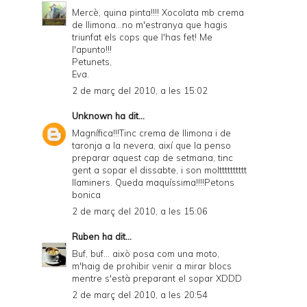
Mercè, quina pinta!!!! Xocolata mb crema
de llimona...no m'estranya que hagis
triunfat els cops que l'has fet! Me
l'apunto!!!
Petunets,
Eva.
2 de març del 2010, a les 15:02
Unknown
ha dit...
Magnífica!!!Tinc crema de llimona i de
taronja a la nevera, així que la penso
preparar aquest cap de setmana, tinc
gent a sopar el dissabte, i son moltttttttttt
llaminers. Queda maquíssima!!!!Petons
bonica
2 de març del 2010, a les 15:06
Ruben
ha dit...
Buf, buf... això posa com una moto,
m'haig de prohibir venir a mirar blocs
mentre s'està preparant el sopar XDDD
2 de març del 2010, a les 20:54