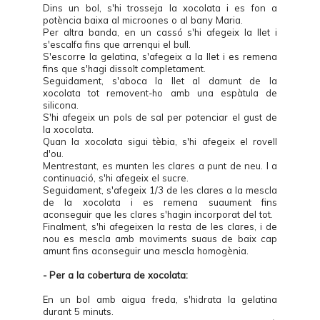
Dins un bol, s'hi trosseja la xocolata i es fon a
potència baixa al microones o al bany Maria.
Per altra banda, en un cassó s'hi afegeix la llet i
s'escalfa fins que arrenqui el bull.
S'escorre la gelatina, s'afegeix a la llet i es remena
fins que s'hagi dissolt completament.
Seguidament, s'aboca la llet al damunt de la
xocolata tot removent-ho amb una espàtula de
silicona.
S'hi afegeix un pols de sal per potenciar el gust de
la xocolata.
Quan la xocolata sigui tèbia, s'hi afegeix el rovell
d'ou.
Mentrestant, es munten les clares a punt de neu. I a
continuació, s'hi afegeix el sucre.
Seguidament, s'afegeix 1/3 de les clares a la mescla
de la xocolata i es remena suaument fins
aconseguir que les clares s'hagin incorporat del tot.
Finalment, s'hi afegeixen la resta de les clares, i de
nou es mescla amb moviments suaus de baix cap
amunt fins aconseguir una mescla homogènia.
- Per a la cobertura de xocolata:
En un bol amb aigua freda, s'hidrata la gelatina
durant 5 minuts.