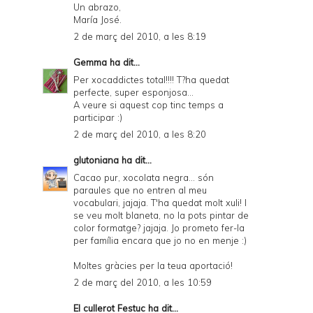
Un abrazo,
María José.
2 de març del 2010, a les 8:19
Gemma
ha dit...
Per xocaddictes total!!!! T?ha quedat
perfecte, super esponjosa...
A veure si aquest cop tinc temps a
participar :)
2 de març del 2010, a les 8:20
glutoniana
ha dit...
Cacao pur, xocolata negra... són
paraules que no entren al meu
vocabulari, jajaja. T'ha quedat molt xuli! I
se veu molt blaneta, no la pots pintar de
color formatge? jajaja. Jo prometo fer-la
per família encara que jo no en menje :)
Moltes gràcies per la teua aportació!
2 de març del 2010, a les 10:59
El cullerot Festuc
ha dit...