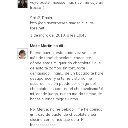
vaya pastel mousse más rico, me cojo un
trocito ;)
Salu2, Paula
http://conlaszarpasenlamasa.cultura-
libre.net
1 de març del 2010, a les 10:43
Maite Martín
ha dit...
Bueno bueno! esto cada vez se sube
más de tono! chocolate, chocolate,
dónde estas mi querido chocolate!!! qué
de esta te zampo sin torturarte
demasiado... ñam... de un bocado te haré
desaparecer y si te he visto no me
acuerdo... quién puede ser amigo del
chocolate sin caer en el chocovalismo? A
mi, desde luego, nunca me da tiempo de
hacer buenas migas juntos...
No, Mèrce, no he bebido... me he comido
un trozo de pastel de chocolate y aún
alucino con lo rico que está:-P
bssssssssssss