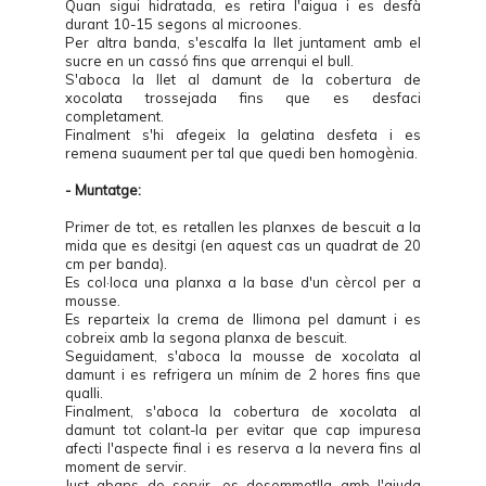
Quan sigui hidratada, es retira l'aigua i es desfà
durant 10-15 segons al microones.
Per altra banda, s'escalfa la llet juntament amb el
sucre en un cassó fins que arrenqui el bull.
S'aboca la llet al damunt de la cobertura de
xocolata trossejada fins que es desfaci
completament.
Finalment s'hi afegeix la gelatina desfeta i es
remena suaument per tal que quedi ben homogènia.
- Muntatge:
Primer de tot, es retallen les planxes de bescuit a la
mida que es desitgi (en aquest cas un quadrat de 20
cm per banda).
Es col·loca una planxa a la base d'un cèrcol per a
mousse.
Es reparteix la crema de llimona pel damunt i es
cobreix amb la segona planxa de bescuit.
Seguidament, s'aboca la mousse de xocolata al
damunt i es refrigera un mínim de 2 hores fins que
qualli.
Finalment, s'aboca la cobertura de xocolata al
damunt tot colant-la per evitar que cap impuresa
afecti l'aspecte final i es reserva a la nevera fins al
moment de servir.
Just abans de servir, es desemmotlla amb l'ajuda