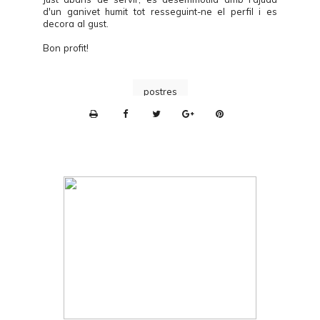
d'un ganivet humit tot resseguint-ne el perfil i es
decora al gust.
Bon profit!
postres
P
r
i
n
t
e
r
F
r
i