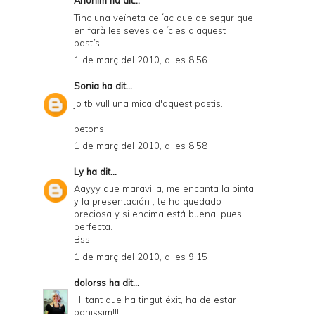
Anònim ha dit...
Tinc una veïneta celíac que de segur que
en farà les seves delícies d'aquest
pastís.
1 de març del 2010, a les 8:56
Sonia
ha dit...
jo tb vull una mica d'aquest pastis...
petons,
1 de març del 2010, a les 8:58
Ly
ha dit...
Aayyy que maravilla, me encanta la pinta
y la presentación , te ha quedado
preciosa y si encima está buena, pues
perfecta.
Bss
1 de març del 2010, a les 9:15
dolorss
ha dit...
Hi tant que ha tingut éxit, ha de estar
bonissim!!!