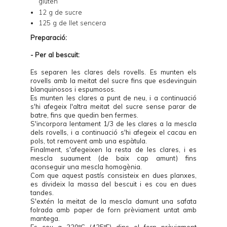
gluten
12 g de sucre
125 g de llet sencera
Preparació:
- Per al bescuit:
Es separen les clares dels rovells. Es munten els
rovells amb la meitat del sucre fins que esdevinguin
blanquinosos i espumosos.
Es munten les clares a punt de neu, i a continuació
s'hi afegeix l'altra meitat del sucre sense parar de
batre, fins que quedin ben fermes.
S'incorpora lentament 1/3 de les clares a la mescla
dels rovells, i a continuació s'hi afegeix el cacau en
pols, tot removent amb una espàtula.
Finalment, s'afegeixen la resta de les clares, i es
mescla suaument (de baix cap amunt) fins
aconseguir una mescla homogènia.
Com que aquest pastís consisteix en dues planxes,
es divideix la massa del bescuit i es cou en dues
tandes.
S'extén la meitat de la mescla damunt una safata
folrada amb paper de forn prèviament untat amb
mantega.