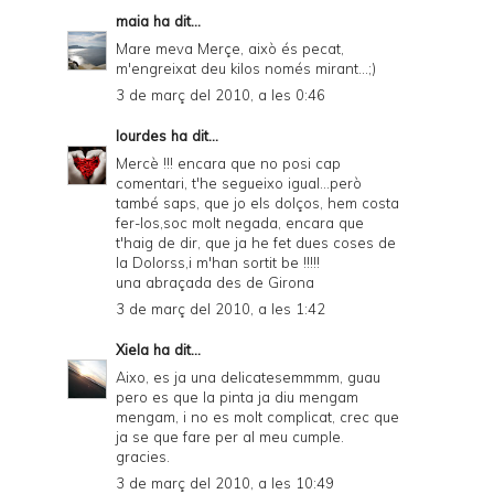
maia
ha dit...
Mare meva Merçe, això és pecat,
m'engreixat deu kilos només mirant...;)
3 de març del 2010, a les 0:46
lourdes
ha dit...
Mercè !!! encara que no posi cap
comentari, t'he segueixo igual...però
també saps, que jo els dolços, hem costa
fer-los,soc molt negada, encara que
t'haig de dir, que ja he fet dues coses de
la Dolorss,i m'han sortit be !!!!!
una abraçada des de Girona
3 de març del 2010, a les 1:42
Xiela
ha dit...
Aixo, es ja una delicatesemmmm, guau
pero es que la pinta ja diu mengam
mengam, i no es molt complicat, crec que
ja se que fare per al meu cumple.
gracies.
3 de març del 2010, a les 10:49