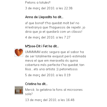
Petons a tots/es!!
3 de març del 2010, a les 22:38
Anna de Llepadits
ha dit...
uf que bona!! t'ha quedat molt be! no
m'extranya que l'haguessis de repetir, jo
diria que ja et quedarà com un clàssic!
4 de març del 2010, a les 7:27
MªJose-Dit i Fet
ha dit...
UMMMMM estic segura que el sabor ha
de ser totalmente exquisit però estimada
meva el que em meravella és quina
cobertura més perfecta t´ha quedat, tan
llisa....ets una artista :)) petonetssss
5 de març del 2010, a les 0:19
Cristina
ha dit...
Mercè, la gelatina la fons al microones
sola?
13 de març del 2010, a les 16:48