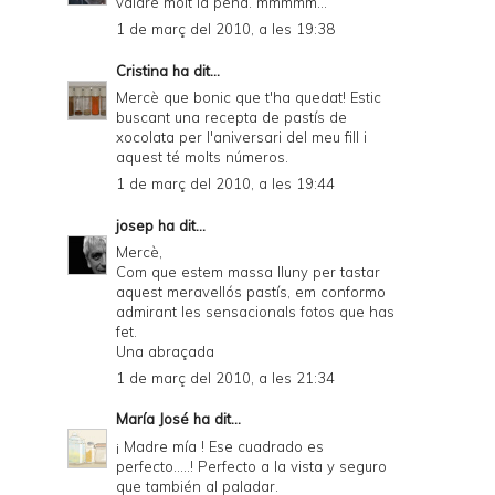
valdre molt la pena. mmmmm...
1 de març del 2010, a les 19:38
Cristina
ha dit...
Mercè que bonic que t'ha quedat! Estic
buscant una recepta de pastís de
xocolata per l'aniversari del meu fill i
aquest té molts números.
1 de març del 2010, a les 19:44
josep
ha dit...
Mercè,
Com que estem massa lluny per tastar
aquest meravellós pastís, em conformo
admirant les sensacionals fotos que has
fet.
Una abraçada
1 de març del 2010, a les 21:34
María José
ha dit...
¡ Madre mía ! Ese cuadrado es
perfecto.....! Perfecto a la vista y seguro
que también al paladar.