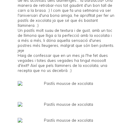
de les activitats dels diumenges... la barbacoa!! Una
manera de retrobar-nos tot gaudint d'un bon tall de
carn a la brasa. ;) I com que fa una setmana va ser
l'aniversari d'una bona amiga, he aprofitat per fer un
pastís de xocolata ja que sé que és bastant
llaminera. ;)
Un pastís molt suau de textura i de gust, amb un toc
de llimona que lliga a la perfecció amb la xocolata i
a més a més, li dóna aquella sensació d'unes
postres més lleugeres, malgrat que són ben potents.
jeje
Haig de confessar que en un mes ja l'he fet dues
vegades i totes dues vegades ha tingut moooolt
d'èxit!! Així que pels llaminers de la xocolata, una
recepta que no us decebrà. ;)