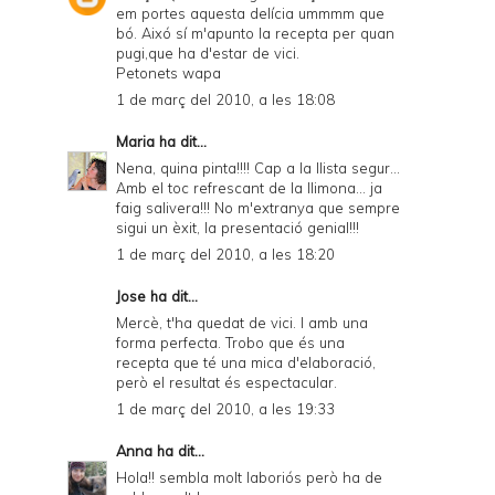
em portes aquesta delícia ummmm que
bó. Aixó sí m'apunto la recepta per quan
pugi,que ha d'estar de vici.
Petonets wapa
1 de març del 2010, a les 18:08
Maria
ha dit...
Nena, quina pinta!!!! Cap a la llista segur...
Amb el toc refrescant de la llimona... ja
faig salivera!!! No m'extranya que sempre
sigui un èxit, la presentació genial!!!
1 de març del 2010, a les 18:20
Jose
ha dit...
Mercè, t'ha quedat de vici. I amb una
forma perfecta. Trobo que és una
recepta que té una mica d'elaboració,
però el resultat és espectacular.
1 de març del 2010, a les 19:33
Anna
ha dit...
Hola!! sembla molt laboriós però ha de