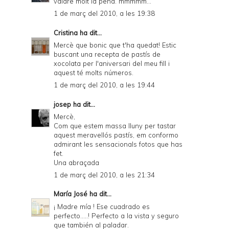
valdre molt la pena. mmmmm...
1 de març del 2010, a les 19:38
Cristina
ha dit...
Mercè que bonic que t'ha quedat! Estic
buscant una recepta de pastís de
xocolata per l'aniversari del meu fill i
aquest té molts números.
1 de març del 2010, a les 19:44
josep
ha dit...
Mercè,
Com que estem massa lluny per tastar
aquest meravellós pastís, em conformo
admirant les sensacionals fotos que has
fet.
Una abraçada
1 de març del 2010, a les 21:34
María José
ha dit...
¡ Madre mía ! Ese cuadrado es
perfecto.....! Perfecto a la vista y seguro
que también al paladar.