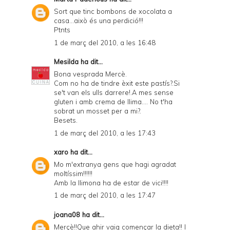
Sort que tinc bombons de xocolata a
casa...això és una perdició!!!
Ptnts
1 de març del 2010, a les 16:48
Mesilda
ha dit...
Bona vesprada Mercè.
Com no ha de tindre èxit este pastís?.Si
se't van els ulls darrere!.A mes sense
gluten i amb crema de llima.... No t'ha
sobrat un mosset per a mi?.
Besets.
1 de març del 2010, a les 17:43
xaro
ha dit...
Mo m'extranya gens que hagi agradat
moltíssim!!!!!!
Amb la llimona ha de estar de vici!!!!
1 de març del 2010, a les 17:47
joana08
ha dit...
Merçè!!Que ahir vaig començar la dieta!! I