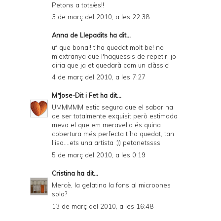
Petons a tots/es!!
3 de març del 2010, a les 22:38
Anna de Llepadits
ha dit...
uf que bona!! t'ha quedat molt be! no
m'extranya que l'haguessis de repetir, jo
diria que ja et quedarà com un clàssic!
4 de març del 2010, a les 7:27
MªJose-Dit i Fet
ha dit...
UMMMMM estic segura que el sabor ha
de ser totalmente exquisit però estimada
meva el que em meravella és quina
cobertura més perfecta t´ha quedat, tan
llisa....ets una artista :)) petonetssss
5 de març del 2010, a les 0:19
Cristina
ha dit...
Mercè, la gelatina la fons al microones
sola?
13 de març del 2010, a les 16:48