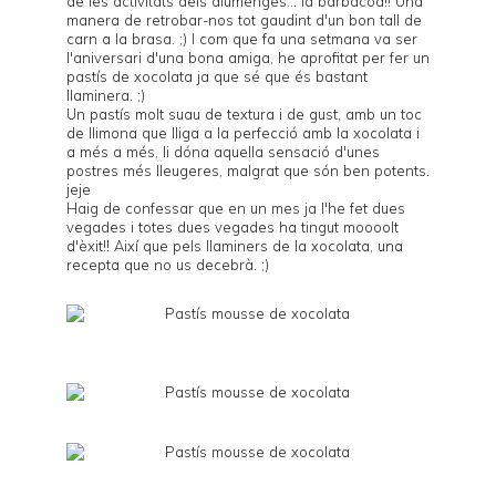
de les activitats dels diumenges... la barbacoa!! Una
manera de retrobar-nos tot gaudint d'un bon tall de
carn a la brasa. ;) I com que fa una setmana va ser
l'aniversari d'una bona amiga, he aprofitat per fer un
pastís de xocolata ja que sé que és bastant
llaminera. ;)
Un pastís molt suau de textura i de gust, amb un toc
de llimona que lliga a la perfecció amb la xocolata i
a més a més, li dóna aquella sensació d'unes
postres més lleugeres, malgrat que són ben potents.
jeje
Haig de confessar que en un mes ja l'he fet dues
vegades i totes dues vegades ha tingut moooolt
d'èxit!! Així que pels llaminers de la xocolata, una
recepta que no us decebrà. ;)