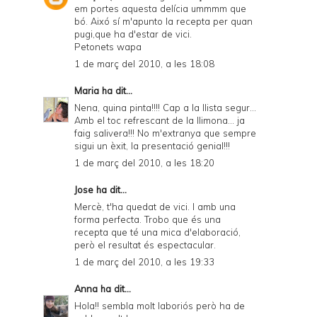
em portes aquesta delícia ummmm que
bó. Aixó sí m'apunto la recepta per quan
pugi,que ha d'estar de vici.
Petonets wapa
1 de març del 2010, a les 18:08
Maria
ha dit...
Nena, quina pinta!!!! Cap a la llista segur...
Amb el toc refrescant de la llimona... ja
faig salivera!!! No m'extranya que sempre
sigui un èxit, la presentació genial!!!
1 de març del 2010, a les 18:20
Jose
ha dit...
Mercè, t'ha quedat de vici. I amb una
forma perfecta. Trobo que és una
recepta que té una mica d'elaboració,
però el resultat és espectacular.
1 de març del 2010, a les 19:33
Anna
ha dit...
Hola!! sembla molt laboriós però ha de