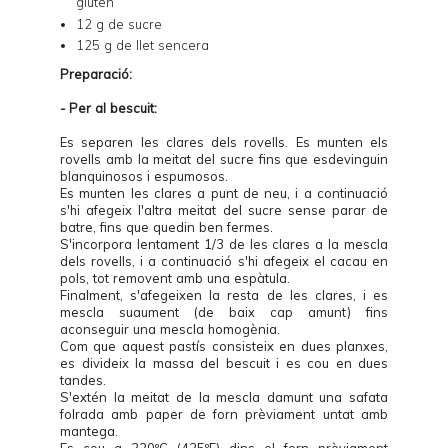
gluten
12 g de sucre
125 g de llet sencera
Preparació:
- Per al bescuit:
Es separen les clares dels rovells. Es munten els
rovells amb la meitat del sucre fins que esdevinguin
blanquinosos i espumosos.
Es munten les clares a punt de neu, i a continuació
s'hi afegeix l'altra meitat del sucre sense parar de
batre, fins que quedin ben fermes.
S'incorpora lentament 1/3 de les clares a la mescla
dels rovells, i a continuació s'hi afegeix el cacau en
pols, tot removent amb una espàtula.
Finalment, s'afegeixen la resta de les clares, i es
mescla suaument (de baix cap amunt) fins
aconseguir una mescla homogènia.
Com que aquest pastís consisteix en dues planxes,
es divideix la massa del bescuit i es cou en dues
tandes.
S'extén la meitat de la mescla damunt una safata
folrada amb paper de forn prèviament untat amb
mantega.