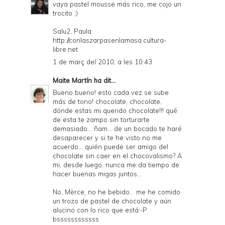
vaya pastel mousse más rico, me cojo un
trocito ;)
Salu2, Paula
http://conlaszarpasenlamasa.cultura-
libre.net
1 de març del 2010, a les 10:43
Maite Martín
ha dit...
Bueno bueno! esto cada vez se sube
más de tono! chocolate, chocolate,
dónde estas mi querido chocolate!!! qué
de esta te zampo sin torturarte
demasiado... ñam... de un bocado te haré
desaparecer y si te he visto no me
acuerdo... quién puede ser amigo del
chocolate sin caer en el chocovalismo? A
mi, desde luego, nunca me da tiempo de
hacer buenas migas juntos...
No, Mèrce, no he bebido... me he comido
un trozo de pastel de chocolate y aún
alucino con lo rico que está:-P
bssssssssssss