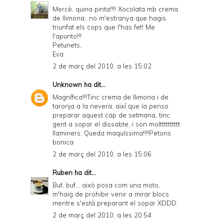
Mercè, quina pinta!!!! Xocolata mb crema
de llimona...no m'estranya que hagis
triunfat els cops que l'has fet! Me
l'apunto!!!
Petunets,
Eva.
2 de març del 2010, a les 15:02
Unknown
ha dit...
Magnífica!!!Tinc crema de llimona i de
taronja a la nevera, així que la penso
preparar aquest cap de setmana, tinc
gent a sopar el dissabte, i son moltttttttttt
llaminers. Queda maquíssima!!!!Petons
bonica
2 de març del 2010, a les 15:06
Ruben
ha dit...
Buf, buf... això posa com una moto,
m'haig de prohibir venir a mirar blocs
mentre s'està preparant el sopar XDDD
2 de març del 2010, a les 20:54