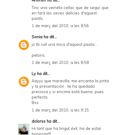
Anònim ha dit...
Tinc una veïneta celíac que de segur que
en farà les seves delícies d'aquest
pastís.
1 de març del 2010, a les 8:56
Sonia
ha dit...
jo tb vull una mica d'aquest pastis...
petons,
1 de març del 2010, a les 8:58
Ly
ha dit...
Aayyy que maravilla, me encanta la pinta
y la presentación , te ha quedado
preciosa y si encima está buena, pues
perfecta.
Bss
1 de març del 2010, a les 9:15
dolorss
ha dit...
Hi tant que ha tingut éxit, ha de estar
bonissim!!!