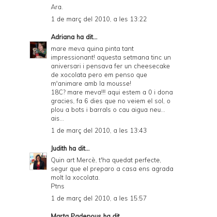
Ara.
1 de març del 2010, a les 13:22
Adriana
ha dit...
mare meva quina pinta tant
impressionant! aquesta setmana tinc un
aniversari i pensava fer un cheesecake
de xocolata pero em penso que
m'animare amb la mousse!
18C? mare meva!!! aqui estem a 0 i dona
gracies, fa 6 dies que no veiem el sol, o
plou a bots i barrals o cau aigua neu...
ais...
1 de març del 2010, a les 13:43
Judith
ha dit...
Quin art Mercè, t'ha quedat perfecte,
segur que el preparo a casa ens agrada
molt la xocolata.
Ptns
1 de març del 2010, a les 15:57
Marta Padenous
ha dit...