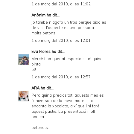
1 de març del 2010, a les 11:02
Anònim ha dit...
Jo també n'agafo un tros perquè això es
de vici...l'aspecte es una passada...
molts petons
1 de març del 2010, a les 12:01
Eva Flores
ha dit...
Mercè t'ha quedat espectacular! quina
pinta!!!
pt!
1 de març del 2010, a les 12:57
ARA
ha dit...
Pero quina preciositat, aquests mes es
l'aniversari de la meva mare i l'hi
encanta la xocolata, així que l'hi faré
aquest pastis. La presentació molt
bonica.
petonets.