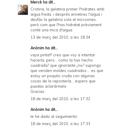
Mercè
ha dit...
Cristina, la gelatina primer l'hidrates amb
aigua freda, i després enretires l'aigua i
desfàs la gelatina sola al microones,
però com que l'has hidratat prèviament
conté una mica d'aigua.
13 de març del 2010, a les 18:34
Anònim ha dit...
vaya pinta!!! creo que voy a intentar
hacerla, pero... como la has hecho
cuadrada? que ignorante ¿no? supongo
que venden moldes cuadrados.... es que
estoy un poquito cruda con algunas
cosas de la repostería... espero que
puedas aclarármelo
Gracias
18 de març del 2010, a les 17:32
Anònim ha dit...
le he dado al seguimiento
18 de març del 2010, a les 17:33