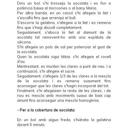
Dins un bol, s'hi trosseja la xocolata i es fon a
potència baixa al microones o al bany Maria.
Per altra banda, en un cassó s'hi afegeix la llet i
s'escalfa fins que arrenqui el bull.
S'escorre la gelatina, s'afegeix a la llet i es remena
fins que s'hagi dissolt completament.
Seguidament, s'aboca la llet al damunt de la
xocolata tot removent-ho amb una espàtula de
silicona.
S'hi afegeix un pols de sal per potenciar el gust de
la xocolata.
Quan la xocolata sigui tèbia, s'hi afegeix el rovell
d'ou.
Mentrestant, es munten les clares a punt de neu. I a
continuació, s'hi afegeix el sucre.
Seguidament, s'afegeix 1/3 de les clares a la mescla
de la xocolata i es remena suaument fins
aconseguir que les clares s'hagin incorporat del tot.
Finalment, s'hi afegeixen la resta de les clares, i de
nou es mescla amb moviments suaus de baix cap
amunt fins aconseguir una mescla homogènia.
- Per a la cobertura de xocolata:
En un bol amb aigua freda, s'hidrata la gelatina
durant 5 minuts.