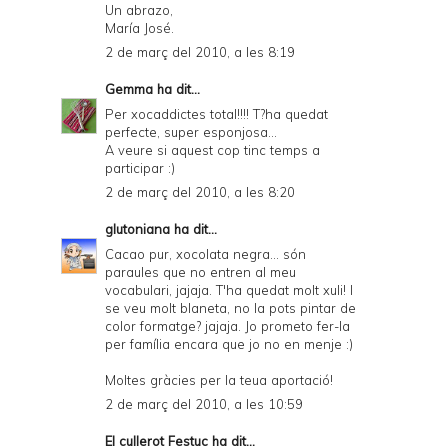
Un abrazo,
María José.
2 de març del 2010, a les 8:19
Gemma
ha dit...
Per xocaddictes total!!!! T?ha quedat
perfecte, super esponjosa...
A veure si aquest cop tinc temps a
participar :)
2 de març del 2010, a les 8:20
glutoniana
ha dit...
Cacao pur, xocolata negra... són
paraules que no entren al meu
vocabulari, jajaja. T'ha quedat molt xuli! I
se veu molt blaneta, no la pots pintar de
color formatge? jajaja. Jo prometo fer-la
per família encara que jo no en menje :)
Moltes gràcies per la teua aportació!
2 de març del 2010, a les 10:59
El cullerot Festuc
ha dit...