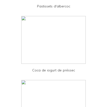
e
Pastissets d'albercoc
n
d
l
y
a
n
d
P
D
Coca de iogurt de préssec
F