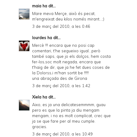
maia
ha dit...
Mare meva Merçe, això és pecat,
m'engreixat deu kilos només mirant...;)
3 de març del 2010, a les 0:46
lourdes
ha dit...
Mercè !!! encara que no posi cap
comentari, t'he segueixo igual...però
també saps, que jo els dolços, hem costa
fer-los,soc molt negada, encara que
t'haig de dir, que ja he fet dues coses de
la Dolorss,i m'han sortit be !!!!!
una abraçada des de Girona
3 de març del 2010, a les 1:42
Xiela
ha dit...
Aixo, es ja una delicatesemmmm, guau
pero es que la pinta ja diu mengam
mengam, i no es molt complicat, crec que
ja se que fare per al meu cumple.
gracies.
3 de març del 2010, a les 10:49