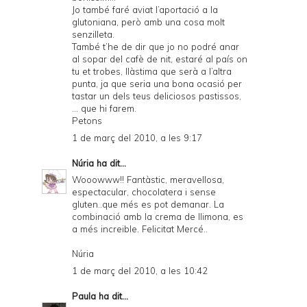
Jo també faré aviat l’aportació a la
glutoniana, però amb una cosa molt
senzilleta.
També t’he de dir que jo no podré anar
al sopar del cafè de nit, estaré al país on
tu et trobes, llàstima que serà a l’altra
punta, ja que seria una bona ocasió per
tastar un dels teus deliciosos pastissos,
... que hi farem.
Petons
1 de març del 2010, a les 9:17
Núria
ha dit...
Wooowww!! Fantàstic, meravellosa,
espectacular, chocolatera i sense
gluten..que més es pot demanar. La
combinació amb la crema de llimona, es
a més increible. Felicitat Mercé..
Núria
1 de març del 2010, a les 10:42
Paula
ha dit...