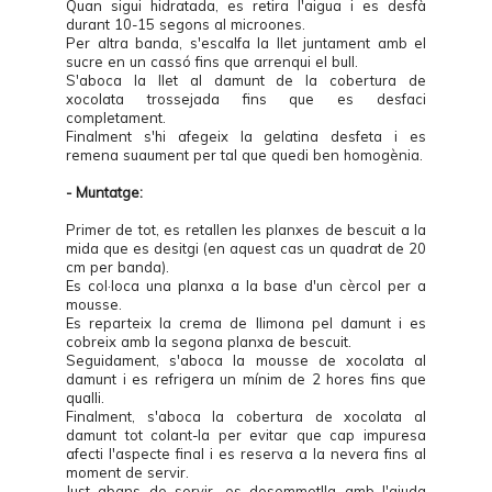
Quan sigui hidratada, es retira l'aigua i es desfà
durant 10-15 segons al microones.
Per altra banda, s'escalfa la llet juntament amb el
sucre en un cassó fins que arrenqui el bull.
S'aboca la llet al damunt de la cobertura de
xocolata trossejada fins que es desfaci
completament.
Finalment s'hi afegeix la gelatina desfeta i es
remena suaument per tal que quedi ben homogènia.
- Muntatge:
Primer de tot, es retallen les planxes de bescuit a la
mida que es desitgi (en aquest cas un quadrat de 20
cm per banda).
Es col·loca una planxa a la base d'un cèrcol per a
mousse.
Es reparteix la crema de llimona pel damunt i es
cobreix amb la segona planxa de bescuit.
Seguidament, s'aboca la mousse de xocolata al
damunt i es refrigera un mínim de 2 hores fins que
qualli.
Finalment, s'aboca la cobertura de xocolata al
damunt tot colant-la per evitar que cap impuresa
afecti l'aspecte final i es reserva a la nevera fins al
moment de servir.
Just abans de servir, es desemmotlla amb l'ajuda