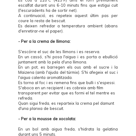
Es cou a 220ºC (425ºF) dins el forn prèviament
escalfat durant uns 6-10 minuts fins que estigui cuit
(l'escuradents ha de sortir net).
A continuació, es repeteix aquest últim pas per
coure la resta de bescuit.
Es deixen refredar a temperatura ambient (abans
d'enretirar-ne el paper).
- Per a la crema de llimona:
S'escórre el suc de les llimons i es reserva.
En un cassó, s'hi posa l'aigua i es porta a ebullició
juntament amb la pela d'una llimona.
En un pot, es barregen els ous amb el sucre i la
Maizena (amb l'ajuda del túrmix). S'hi afegeix el suc i
l'aigua calenta aromatitzada.
Es torna al foc i es remena fins que bulli i s'espessi.
S'aboca en un recipient i es cobreix amb film
transparent per evitar que es formi el tel mentre es
refreda.
Quan sigui freda, es reparteix la crema pel damunt
d'una planxa de bescuit.
- Per a la mousse de xocolata:
En un bol amb aigua freda, s'hidrata la gelatina
durant uns 5 minuts.