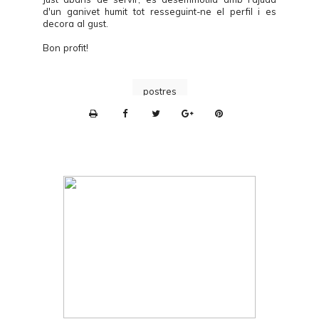
d'un ganivet humit tot resseguint-ne el perfil i es
decora al gust.
Bon profit!
postres
P
r
i
n
t
e
r
F
r
i