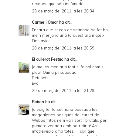
reconec que són incòmodes.
20 de març del 2011, a les 20:34
Carme i Omar
ha dit...
Encara que el cap de setmana ha fet bo,
me'n menjaria una (o dues) ara mateix.
Fins aviat
20 de març del 2011, a les 20:59
El cullerot Festuc
ha dit...
Jo me les menjaria tant si fa sol com si
plou!! Quina pintaaaaaa!!
Petunets,
Eva.
20 de març del 2011, a les 21:29
Ruben
ha dit...
Jo vaig fer la setmana passada les
magdalenes bàsiques del curset de
Webos fritos i em van sortir brutals, per
primera vegada amb barretina! Ara
m'atreveixo amb totes... i així que