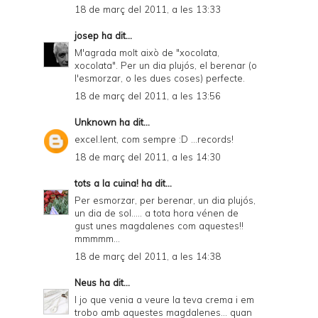
18 de març del 2011, a les 13:33
josep
ha dit...
M'agrada molt això de "xocolata,
xocolata". Per un dia plujós, el berenar (o
l'esmorzar, o les dues coses) perfecte.
18 de març del 2011, a les 13:56
Unknown
ha dit...
excel.lent, com sempre :D ...records!
18 de març del 2011, a les 14:30
tots a la cuina!
ha dit...
Per esmorzar, per berenar, un dia plujós,
un dia de sol..... a tota hora vénen de
gust unes magdalenes com aquestes!!
mmmmm...
18 de març del 2011, a les 14:38
Neus
ha dit...
I jo que venia a veure la teva crema i em
trobo amb aquestes magdalenes... quan