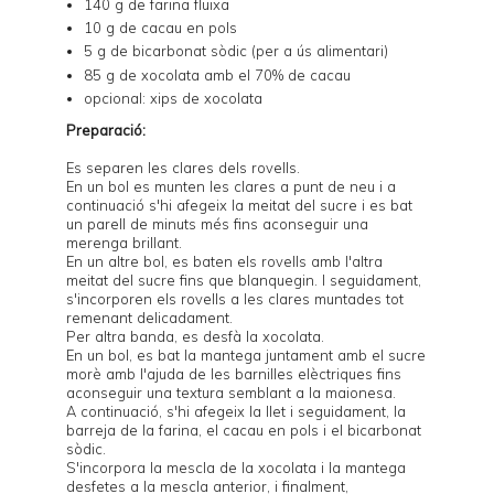
140 g de farina fluixa
10 g de cacau en pols
5 g de bicarbonat sòdic (per a ús alimentari)
85 g de xocolata amb el 70% de cacau
opcional: xips de xocolata
Preparació:
Es separen les clares dels rovells.
En un bol es munten les clares a punt de neu i a
continuació s'hi afegeix la meitat del sucre i es bat
un parell de minuts més fins aconseguir una
merenga brillant.
En un altre bol, es baten els rovells amb l'altra
meitat del sucre fins que blanquegin. I seguidament,
s'incorporen els rovells a les clares muntades tot
remenant delicadament.
Per altra banda, es desfà la xocolata.
En un bol, es bat la mantega juntament amb el sucre
morè amb l'ajuda de les barnilles elèctriques fins
aconseguir una textura semblant a la maionesa.
A continuació, s'hi afegeix la llet i seguidament, la
barreja de la farina, el cacau en pols i el bicarbonat
sòdic.
S'incorpora la mescla de la xocolata i la mantega
desfetes a la mescla anterior, i finalment,