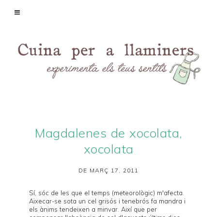
Magdalenes de xocolata,
xocolata
DE MARÇ 17, 2011
Sí, sóc de les que el temps (meteorològic) m'afecta.
Aixecar-se sota un cel grisós i tenebrós fa mandra i
els ànims tendeixen a minvar. Així que per