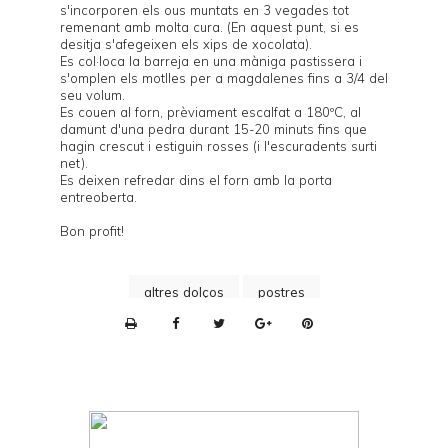
s'incorporen els ous muntats en 3 vegades tot
remenant amb molta cura. (En aquest punt, si es
desitja s'afegeixen els xips de xocolata).
Es col·loca la barreja en una màniga pastissera i
s'omplen els motlles per a magdalenes fins a 3/4 del
seu volum.
Es couen al forn, prèviament escalfat a 180ºC, al
damunt d'una
pedra
durant 15-20 minuts fins que
hagin crescut i estiguin rosses (i l'escuradents surti
net).
Es deixen refredar dins el forn amb la porta
entreoberta.
Bon profit!
altres dolços
postres
P
r
i
n
t