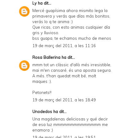
Ly
ha dit...
Mercé guapísima ahora mismito lega la
primavera y verás que días más bonitos,
verás lo q te anima :)
Que ricas, con esto animas cualquier día
gris y lluvioso.
bss guapa, te echamos mucho de menos
19 de març del 2011, a les 11:16
Rosa Ballerina
ha dit...
mmm tot un clàssic d'allò més irresistible,
mai m'en cansaré, és una aposta segura.
A més. t'han quedat molt bé, molt
maques :).
Petonets!!
19 de març del 2011, a les 18:49
Unodedos
ha dit...
Una magdalenas deliciosas y qué decir
de esa luz mmmmmmmmmmmmmm me
enamora ;)
19 de març del 2011, a les 19:51