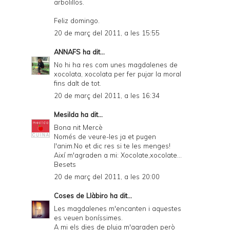
arbolillos.
Feliz domingo.
20 de març del 2011, a les 15:55
ANNAFS
ha dit...
No hi ha res com unes magdalenes de
xocolata, xocolata per fer pujar la moral
fins dalt de tot.
20 de març del 2011, a les 16:34
Mesilda
ha dit...
Bona nit Mercè
Només de veure-les ja et pugen
l'anim.No et dic res si te les menges!
Així m'agraden a mi: Xocolate,xocolate...
Besets
20 de març del 2011, a les 20:00
Coses de Llàbiro
ha dit...
Les magdalenes m'encanten i aquestes
es veuen boníssimes.
A mi els dies de pluja m'agraden però