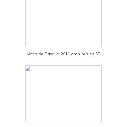
e
r
F
r
i
e
Mona de Pasqua 2011 amb ous en 3D
n
d
l
y
a
n
d
P
D