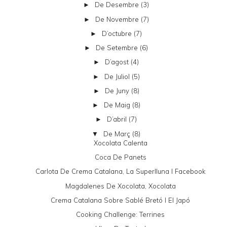
De Desembre
(3)
►
De Novembre
(7)
►
D’octubre
(7)
►
De Setembre
(6)
►
D’agost
(4)
►
De Juliol
(5)
►
De Juny
(8)
►
De Maig
(8)
►
D’abril
(7)
►
De Març
(8)
▼
Xocolata Calenta
Coca De Panets
Carlota De Crema Catalana, La Superlluna I Facebook
Magdalenes De Xocolata, Xocolata
Crema Catalana Sobre Sablé Bretó I El Japó
Cooking Challenge: Terrines