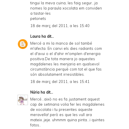
tingui la meva cuina, les faig segur...ja
nomes la paraula xocolata em conviden
a tastar-les
petonets
18 de març del 2011, a les 15:40
Laura
ha dit...
Mercé a mi la manca de sol també
m'afecta. En canvi els dies radiants com
el d'avui o el d'ahir m'omplen d'energia
positiva.De tota manera jo aquestes
magdalenes les menjaria en qualsevol
circumstància perquè com tot el que fas
són absolutament irresistibles.
18 de març del 2011, a les 15:41
Núria
ha dit...
Mercé...això no es fa..justament aquest
cap de setmana volia fer les magdalenes
de xocolata i tu presentes aqueste
meravella! però es que les vull ara
mateix..jeje. uhmmm quina pinta...i quintes
fotos..