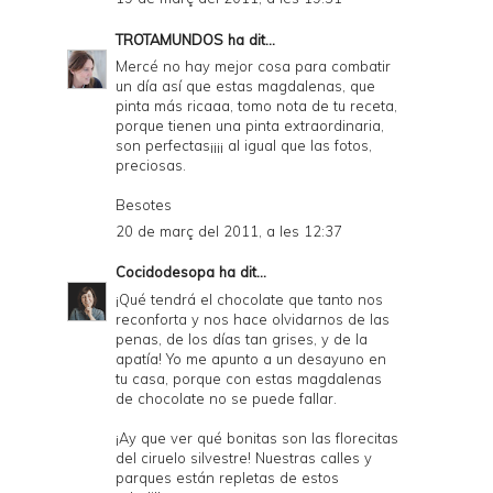
TROTAMUNDOS
ha dit...
Mercé no hay mejor cosa para combatir
un día así que estas magdalenas, que
pinta más ricaaa, tomo nota de tu receta,
porque tienen una pinta extraordinaria,
son perfectas¡¡¡¡ al igual que las fotos,
preciosas.
Besotes
20 de març del 2011, a les 12:37
Cocidodesopa
ha dit...
¡Qué tendrá el chocolate que tanto nos
reconforta y nos hace olvidarnos de las
penas, de los días tan grises, y de la
apatía! Yo me apunto a un desayuno en
tu casa, porque con estas magdalenas
de chocolate no se puede fallar.
¡Ay que ver qué bonitas son las florecitas
del ciruelo silvestre! Nuestras calles y
parques están repletas de estos