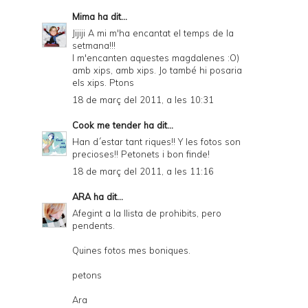
Mima
ha dit...
Jijiji A mi m'ha encantat el temps de la
setmana!!!
I m'encanten aquestes magdalenes :O)
amb xips, amb xips. Jo també hi posaria
els xips. Ptons
18 de març del 2011, a les 10:31
Cook me tender
ha dit...
Han d´estar tant riques!! Y les fotos son
precioses!! Petonets i bon finde!
18 de març del 2011, a les 11:16
ARA
ha dit...
Afegint a la llista de prohibits, pero
pendents.
Quines fotos mes boniques.
petons
Ara