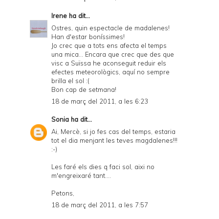
Irene
ha dit...
Ostres, quin espectacle de madalenes!
Han d'estar boníssimes!
Jo crec que a tots ens afecta el temps
una mica... Encara que crec que des que
visc a Suïssa he aconseguit reduir els
efectes meteorològics, aquí no sempre
brilla el sol :(
Bon cap de setmana!
18 de març del 2011, a les 6:23
Sonia
ha dit...
Ai, Mercè, si jo fes cas del temps, estaria
tot el dia menjant les teves magdalenes!!!
:-)
Les faré els dies q faci sol, aixi no
m'engreixaré tant....
Petons,
18 de març del 2011, a les 7:57