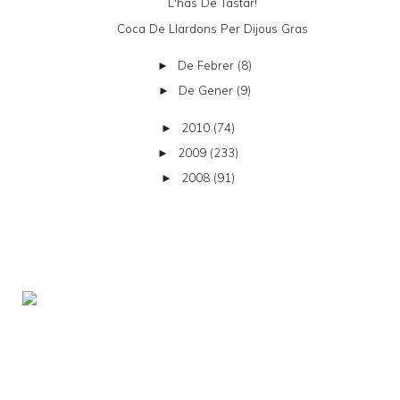
L'has De Tastar!
Coca De Llardons Per Dijous Gras
De Febrer
(8)
►
De Gener
(9)
►
2010
(74)
►
2009
(233)
►
2008
(91)
►