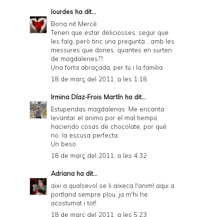
lourdes
ha dit...
Bona nit Mercè.
Tenen que estar deliciosses, segur que
les faig, però tinc una pregunta....amb les
messures que dones, quantes en surten
de magdalenes??.
Una forta abraçada, per tu i la familia.
18 de març del 2011, a les 1:18
Irmina Díaz-Frois Martín
ha dit...
Estupendas magdalenas. Me encanta
levantar el animo por el mal tiempo
haciendo cosas de chocolate, por qué
no, la escusa perfecta.
Un beso.
18 de març del 2011, a les 4:32
Adriana
ha dit...
aixi a qualsevol se li aixeca l'anim! aqui a
portland sempre plou, ja m'hi he
acostumat i tot!
18 de març del 2011, a les 5:23