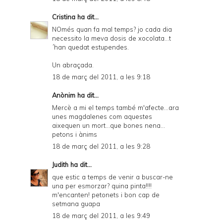
Cristina
ha dit...
NOmés quan fa mal temps? jo cada dia
necessito la meva dosis de xocolata...t
´han quedat estupendes.
Un abraçada.
18 de març del 2011, a les 9:18
Anònim ha dit...
Mercè a mi el temps també m'afecte...ara
unes magdalenes com aquestes
aixequen un mort...que bones nena...
petons i ànims
18 de març del 2011, a les 9:28
Judith
ha dit...
que estic a temps de venir a buscar-ne
una per esmorzar? quina pinta!!!!
m'encanten! petonets i bon cap de
setmana guapa
18 de març del 2011, a les 9:49