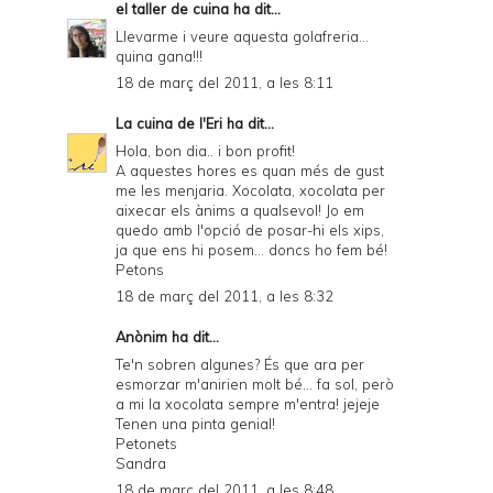
el taller de cuina
ha dit...
Llevarme i veure aquesta golafreria...
quina gana!!!
18 de març del 2011, a les 8:11
La cuina de l'Eri
ha dit...
Hola, bon dia.. i bon profit!
A aquestes hores es quan més de gust
me les menjaria. Xocolata, xocolata per
aixecar els ànims a qualsevol! Jo em
quedo amb l'opció de posar-hi els xips,
ja que ens hi posem... doncs ho fem bé!
Petons
18 de març del 2011, a les 8:32
Anònim ha dit...
Te'n sobren algunes? És que ara per
esmorzar m'anirien molt bé... fa sol, però
a mi la xocolata sempre m'entra! jejeje
Tenen una pinta genial!
Petonets
Sandra
18 de març del 2011, a les 8:48