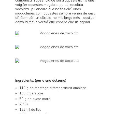
compensar l'absència de sol d'aquests últims dies
vaig fer aquestes magdalenes de xocolata,
xocolata. :p I encara que no fos així, unes
magdalenes com aquestes sempre vénen de gust,
oi? Com són un clàssic, no m'allargo més... aquí us
deixo la meva versió que espero que us agradi.
Ingredients: (per a una dotzena)
110 g de mantega a temperatura ambient
100 g de sucre
50 g de sucre morè
2 ous
125 ml de llet