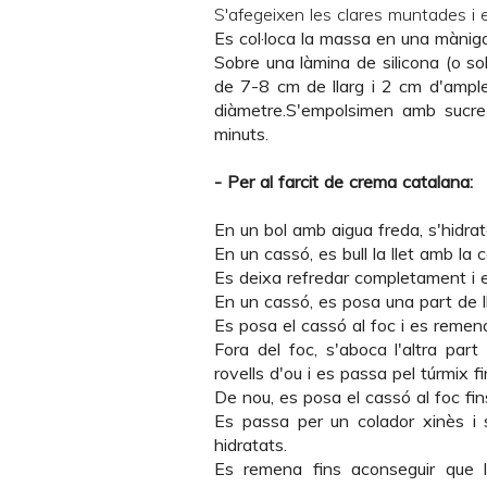
S'afegeixen les clares muntades i 
Es col·loca la massa en una màniga
Sobre una làmina de silicona (o so
de 7-8 cm de llarg i 2 cm d'ampl
diàmetre.S'empolsimen amb sucre 
minuts.
- Per al farcit de crema catalana:
En un bol amb aigua freda, s'hidrat
En un cassó, es bull la llet amb la ca
Es deixa refredar completament i es
En un cassó, es posa una part de ll
Es posa el cassó al foc i es remena
Fora del foc, s'aboca l'altra part
rovells d'ou i es passa pel túrmix
De nou, es posa el cassó al foc fin
Es passa per un colador xinès i s
hidratats.
Es remena fins aconseguir que l