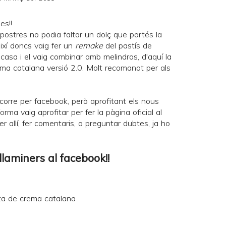
es!!
postres no podia faltar un dolç que portés la
Així doncs vaig fer un
remake
del
pastís de
asa i el vaig combinar amb melindros, d'aquí la
ema catalana versió 2.0. Molt recomanat per als
corre per facebook, però aprofitant els nous
orma vaig aprofitar per fer la pàgina oficial al
er allí, fer comentaris, o preguntar dubtes, ja ho
llaminers al facebook!!