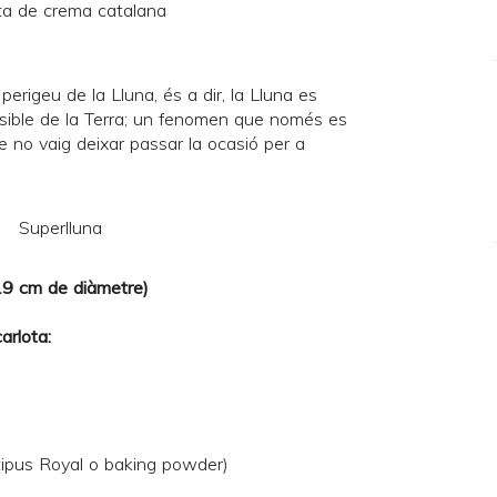
 perigeu de la Lluna, és a dir, la Lluna es
ssible de la Terra; un fenomen que només es
 no vaig deixar passar la ocasió per a
 19 cm de diàmetre)
arlota:
(tipus Royal o baking powder)