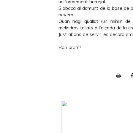
uniformement barrejat.
S'aboca al damunt de la base de pa 
nevera.
Quan hagi quallat (un mínim de 
melindros tallats a l'alçada de la c
Just abans de servir, es decora amb
Bon profit!
P
r
i
n
t
e
r