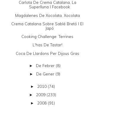
Carlota De Crema Catalana, La
Superlluna I Facebook
Magdalenes De Xocolata, Xocolata
Crema Catalana Sobre Sablé Bretó I El
Japó
Cooking Challenge: Terrines
L'has De Tastar!
Coca De Llardons Per Dijous Gras
De Febrer
(8)
►
De Gener
(9)
►
2010
(74)
►
2009
(233)
►
2008
(91)
►