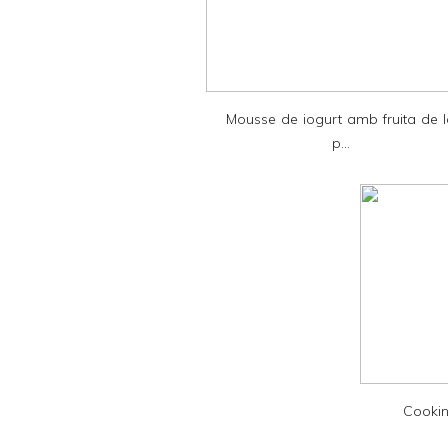
F
r
i
e
Mousse de iogurt amb fruita de 
n
p...
d
l
y
a
n
d
P
D
F
Cookin