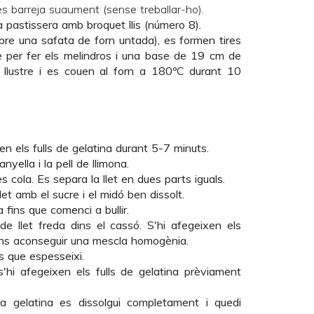
es barreja suaument (sense treballar-ho).
 pastissera amb broquet llis (número 8).
bre una safata de forn untada), es formen tires
e per fer els melindros i una base de 19 cm de
llustre i es couen al forn a 180ºC durant 10
en els fulls de gelatina durant 5-7 minuts.
nyella i la pell de llimona.
 cola. Es separa la llet en dues parts iguals.
et amb el sucre i el midó ben dissolt.
 fins que comenci a bullir.
 de llet freda dins el cassó. S'hi afegeixen els
 fins aconseguir una mescla homogènia.
s que espesseixi.
'hi afegeixen els fulls de gelatina prèviament
a gelatina es dissolgui completament i quedi