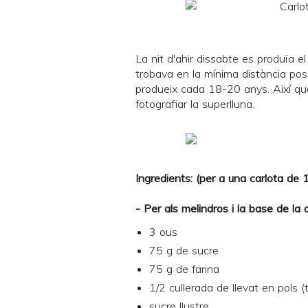
La nit d'ahir dissabte es produïa el
trobava en la mínima distància po
produeix cada 18-20 anys. Així que
fotografiar la superlluna.
Ingredients: (per a una carlota de
- Per als melindros i la base de la c
3 ous
75 g de sucre
75 g de farina
1/2 cullerada de llevat en pols 
sucre llustre