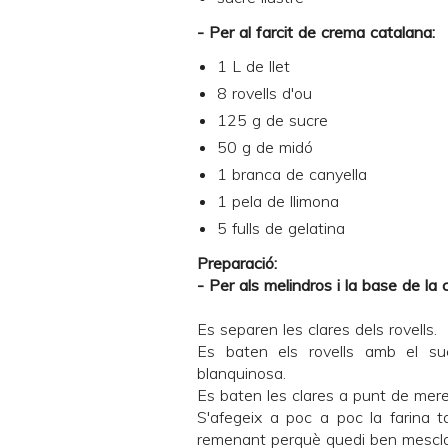
- Per al farcit de crema catalana:
1 L de llet
8 rovells d'ou
125 g de sucre
50 g de midó
1 branca de canyella
1 pela de llimona
5 fulls de gelatina
Preparació:
- Per als melindros i la base de la c
Es separen les clares dels rovells.
Es baten els rovells amb el su
blanquinosa.
Es baten les clares a punt de mer
S'afegeix a poc a poc la farina t
remenant perquè quedi ben mescla