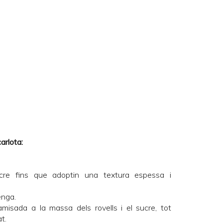
arlota:
cre fins que adoptin una textura espessa i
enga.
amisada a la massa dels rovells i el sucre, tot
t.