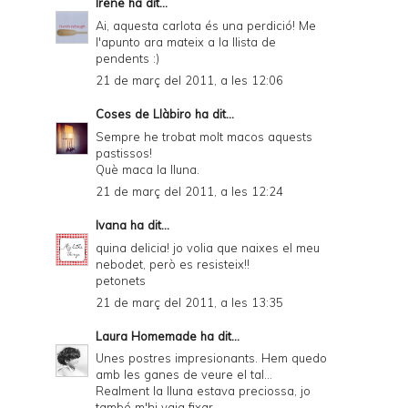
Irene
ha dit...
Ai, aquesta carlota és una perdició! Me
l'apunto ara mateix a la llista de
pendents :)
21 de març del 2011, a les 12:06
Coses de Llàbiro
ha dit...
Sempre he trobat molt macos aquests
pastissos!
Què maca la lluna.
21 de març del 2011, a les 12:24
Ivana
ha dit...
quina delicia! jo volia que naixes el meu
nebodet, però es resisteix!!
petonets
21 de març del 2011, a les 13:35
Laura Homemade
ha dit...
Unes postres impresionants. Hem quedo
amb les ganes de veure el tal...
Realment la lluna estava preciossa, jo
també m'hi vaig fixar...