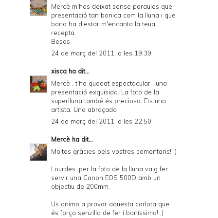
Mercè m'has deixat sense paraules que
presentació tan bonica com la lluna i que
bona ha d'estar m'encanta la teua
recepta.
Besos
24 de març del 2011, a les 19:39
xisca
ha dit...
Mercè , t'ha quedat espectacular i una
presentació exquisida. La foto de la
superlluna també és preciosa. Ets una
artista. Una abraçada
24 de març del 2011, a les 22:50
Mercè
ha dit...
Moltes gràcies pels vostres comentaris! :)
Lourdes, per la foto de la lluna vaig fer
servir una Canon EOS 500D amb un
objectiu de 200mm.
Us animo a provar aquesta carlota que
és força senzilla de fer i boníssima! ;)