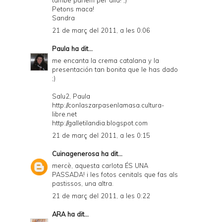
també parlem per allà! ;)
Petons maca!
Sandra
21 de març del 2011, a les 0:06
Paula
ha dit...
me encanta la crema catalana y la
presentación tan bonita que le has dado
;)
Salu2, Paula
http://conlaszarpasenlamasa.cultura-
libre.net
http://galletilandia.blogspot.com
21 de març del 2011, a les 0:15
Cuinagenerosa
ha dit...
mercè, aquesta carlota ÉS UNA
PASSADA! i les fotos cenitals que fas als
pastissos, una altra.
21 de març del 2011, a les 0:22
ARA
ha dit...