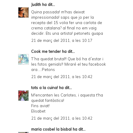
Judith
ha dit...
Quina passada! m'has deixat
impressionada! saps que jo per la
recepta del 15 volia fer una carlota de
crema catalana? al final no em vaig
decidir. Ets una artista! petonets guapa
21 de març del 2011, a les 10:17
Cook me tender
ha dit...
T´ha quedat brutal!! Que bó ha d´estar i
les fotos genials!! Miraré el teu facebook
ara.....Petons
21 de març del 2011, a les 10:42
tots a la cuina!
ha dit...
M'encanten les Carlotes, i aquesta t'ha
quedat fantàstica!
Fins aviat!
Elisabet
21 de març del 2011, a les 10:42
maria cosbel la bisbal
ha dit...