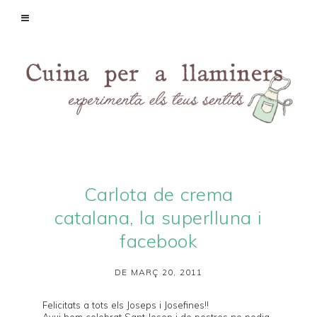
Carlota de crema
catalana, la superlluna i
facebook
DE MARÇ 20, 2011
Felicitats a tots els Joseps i Josefines!!
Avui hem celebrat Sant Josep i de postres no podia