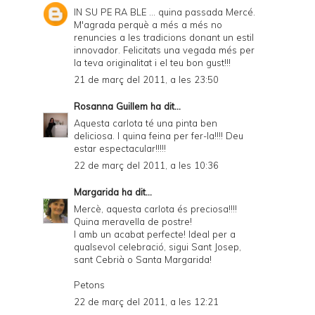
IN SU PE RA BLE ... quina passada Mercé.
M'agrada perquè a més a més no
renuncies a les tradicions donant un estil
innovador. Felicitats una vegada més per
la teva originalitat i el teu bon gust!!!
21 de març del 2011, a les 23:50
Rosanna Guillem
ha dit...
Aquesta carlota té una pinta ben
deliciosa. I quina feina per fer-la!!!! Deu
estar espectacular!!!!!
22 de març del 2011, a les 10:36
Margarida
ha dit...
Mercè, aquesta carlota és preciosa!!!!
Quina meravella de postre!
I amb un acabat perfecte! Ideal per a
qualsevol celebració, sigui Sant Josep,
sant Cebrià o Santa Margarida!
Petons
22 de març del 2011, a les 12:21