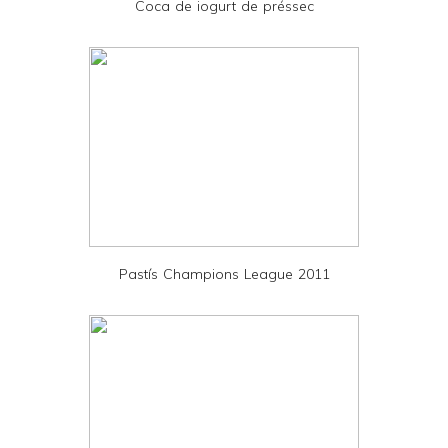
Coca de iogurt de préssec
n
d
l
y
a
n
d
P
D
Pastís Champions League 2011
F