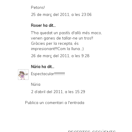
Petons!
25 de març del 2011, a les 23:06
Roser
ha dit...
T'ha quedat un pastís d'allò més maco,
venen ganes de tallar-ne un tros!!
Gràcies per la recepta, és
impresionant!!!Com la lluna..;)
26 de març del 2011, a les 9:28
Núria
ha dit...
Espectacular!!!!!!!!!!!!
Núria
2 d’abril del 2011, a les 15:29
Publica un comentari a l'entrada