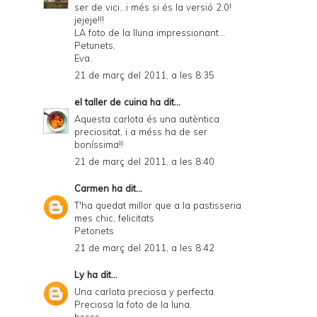
ser de vici...i més si és la versió 2.0!
jejeje!!!
LA foto de la lluna impressionant...
Petunets,
Eva.
21 de març del 2011, a les 8:35
el taller de cuina
ha dit...
Aquesta carlota és una autèntica
preciositat, i a méss ha de ser
boníssima!!
21 de març del 2011, a les 8:40
Carmen
ha dit...
T'ha quedat millor que a la pastisseria
mes chic, felicitats
Petonets
21 de març del 2011, a les 8:42
Ly
ha dit...
Una carlota preciosa y perfecta.
Preciosa la foto de la luna.
bssss