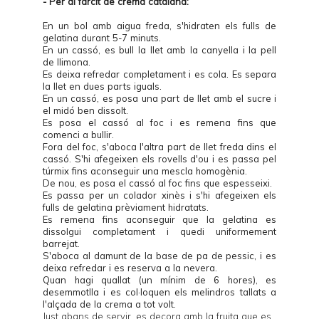
- Per al farcit de crema catalana:
En un bol amb aigua freda, s'hidraten els fulls de
gelatina durant 5-7 minuts.
En un cassó, es bull la llet amb la canyella i la pell
de llimona.
Es deixa refredar completament i es cola. Es separa
la llet en dues parts iguals.
En un cassó, es posa una part de llet amb el sucre i
el midó ben dissolt.
Es posa el cassó al foc i es remena fins que
comenci a bullir.
Fora del foc, s'aboca l'altra part de llet freda dins el
cassó. S'hi afegeixen els rovells d'ou i es passa pel
túrmix fins aconseguir una mescla homogènia.
De nou, es posa el cassó al foc fins que espesseixi.
Es passa per un colador xinès i s'hi afegeixen els
fulls de gelatina prèviament hidratats.
Es remena fins aconseguir que la gelatina es
dissolgui completament i quedi uniformement
barrejat.
S'aboca al damunt de la base de pa de pessic, i es
deixa refredar i es reserva a la nevera.
Quan hagi quallat (un mínim de 6 hores), es
desemmotlla i es col·loquen els melindros tallats a
l'alçada de la crema a tot volt.
Just abans de servir, es decora amb la fruita que es