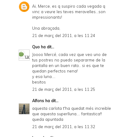
Ai, Merce, es q suspiro cada vegada q
vinc a veure les teves meravelles...son
impressionants!
Una abraçada,
21 de març del 2011, a les 11:24
Quo
ha dit...
Joooo Mercé, cada vez que veo uno de
tus postres no puedo separarme de la
pantalla en un buen rato.. si es que te
quedan perfectos nena!
y esa luna....
besitos
21 de març del 2011, a les 11:25
Alfons
ha dit...
aquesta carlota t'ha quedat més increible
que aquesta superlluna.... fantastica!!
queda apuntada
21 de març del 2011, a les 11:32