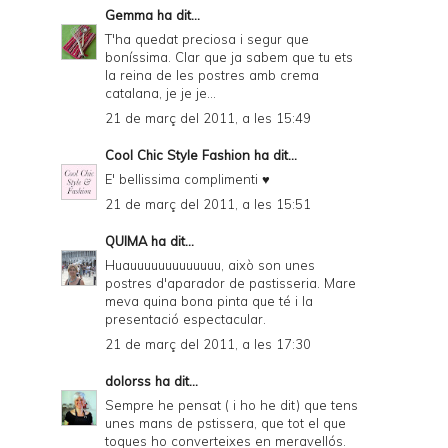
Gemma
ha dit...
T'ha quedat preciosa i segur que
boníssima. Clar que ja sabem que tu ets
la reina de les postres amb crema
catalana, je je je...
21 de març del 2011, a les 15:49
Cool Chic Style Fashion
ha dit...
E' bellissima complimenti ♥
21 de març del 2011, a les 15:51
QUIMA
ha dit...
Huauuuuuuuuuuuuu, això son unes
postres d'aparador de pastisseria. Mare
meva quina bona pinta que té i la
presentació espectacular.
21 de març del 2011, a les 17:30
dolorss
ha dit...
Sempre he pensat ( i ho he dit) que tens
unes mans de pstissera, que tot el que
toques ho converteixes en meravellós.