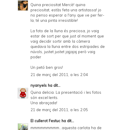
Quina preciositat Mercè! quina
preciositat, estàs feta una artistassa! jo
no penso esperar a l'any que ve per fer-
la, té una pinta irresistible!
La foto de la lluna és preciosa, jo vaig
estar de sort per que just al moment que
vaig decidir sortir amb la càmera
quedava la lluna entre dos estripades de
núvols, justet justet jajjajaj però vaig
poder
Un petó ben gros!
21 de març del 2011, a les 2:04
nyanyels
ha dit...
Quina delicia. La presentació i les fotos
són excel·lents.
Una abraçada!
21 de març del 2011, a les 2:05
El cullerot Festuc
ha dit...
mmmmmmmmm...aquesta carlota ha de