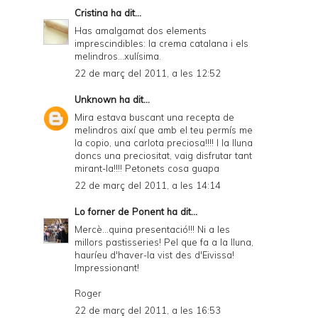
Cristina
ha dit...
Has amalgamat dos elements
imprescindibles: la crema catalana i els
melindros...xulísima.
22 de març del 2011, a les 12:52
Unknown
ha dit...
Mira estava buscant una recepta de
melindros així que amb el teu permís me
la copio, una carlota preciosa!!!! I la lluna
doncs una preciositat, vaig disfrutar tant
mirant-la!!!! Petonets cosa guapa
22 de març del 2011, a les 14:14
Lo forner de Ponent
ha dit...
Mercè...quina presentació!!! Ni a les
millors pastisseries! Pel que fa a la lluna,
hauríeu d'haver-la vist des d'Eivissa!
Impressionant!
Roger
22 de març del 2011, a les 16:53