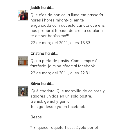
Judith
ha dit...
Que n'es de bonica la lluna em passaría
hores i hores mirant-la, em té
enganxada com aquesta carlota que ens
has preparat farcida de crema catalana
té de ser boníssima!!!
22 de març del 2011, a les 18:53
Cristina
ha dit...
Quina perla de pastís. Com sempre és
fantàstic. Ja m'he afegit al facebook.
22 de març del 2011, a les 22:31
Silvia
ha dit...
¡Qué charlota! Qué maravilla de colores y
sabores unidos en un solo postre.
Genial, genial y genial.
Te sigo desde ya en facebook.
Besos.
* El queso roquefort sustitúyelo por el