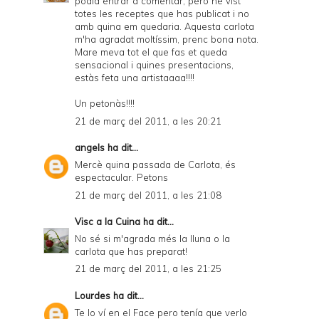
podia entrar a comentar, però he vist
totes les receptes que has publicat i no
amb quina em quedaria. Aquesta carlota
m'ha agradat moltíssim, prenc bona nota.
Mare meva tot el que fas et queda
sensacional i quines presentacions,
estàs feta una artistaaaa!!!!
Un petonàs!!!!
21 de març del 2011, a les 20:21
angels
ha dit...
Mercè quina passada de Carlota, és
espectacular. Petons
21 de març del 2011, a les 21:08
Visc a la Cuina
ha dit...
No sé si m'agrada més la lluna o la
carlota que has preparat!
21 de març del 2011, a les 21:25
Lourdes
ha dit...
Te lo ví en el Face pero tenía que verlo