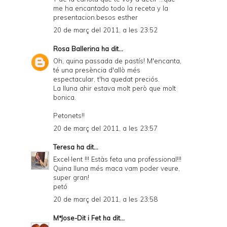
me ha encantado todo la receta y la
presentacion.besos esther
20 de març del 2011, a les 23:52
Rosa Ballerina
ha dit...
Oh, quina passada de pastís! M'encanta,
té una presència d'allò més
espectacular, t'ha quedat preciós.
La lluna ahir estava molt però que molt
bonica.
Petonets!!
20 de març del 2011, a les 23:57
Teresa
ha dit...
Excel·lent !!! Estàs feta una professional!!!
Quina lluna més maca vam poder veure,
super gran!
petó
20 de març del 2011, a les 23:58
MªJose-Dit i Fet
ha dit...