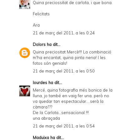
Quina preciossitat de carlota, i que bona.
Felicitats
Ara
21 de març del 2011, a les 0:24
Dolors
ha dit...
Quina preciositat Mercè!!! La combinació
m'ha encantat, quina pinta nena! I les
fotos són genials!
21 de març del 2011, a les 0:50
lourdes
ha dit...
Mercé, quina fotografia més bonica de la
lluna, jo també en vaig fer una, però no
va quedar tan espectacular....serà la
càmara???
De la Carlota...sensacional !!!
una abraçada
21 de març del 2011, a les 0:54
Maduixa
ha dit...