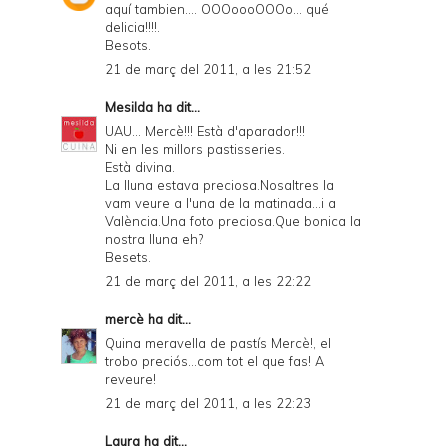
aquí tambien.... OOOoooOOOo... qué
delicia!!!!.
Besots.
21 de març del 2011, a les 21:52
Mesilda
ha dit...
UAU... Mercè!!! Està d'aparador!!!
Ni en les millors pastisseries.
Està divina.
La lluna estava preciosa.Nosaltres la
vam veure a l'una de la matinada...i a
València.Una foto preciosa.Que bonica la
nostra lluna eh?
Besets.
21 de març del 2011, a les 22:22
mercè
ha dit...
Quina meravella de pastís Mercè!, el
trobo preciós...com tot el que fas! A
reveure!
21 de març del 2011, a les 22:23
Laura
ha dit...