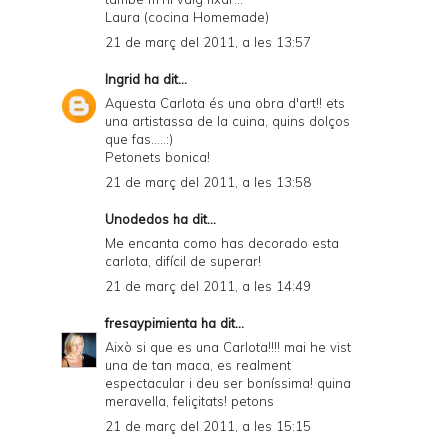
Laura (cocina Homemade)
21 de març del 2011, a les 13:57
Ingrid
ha dit...
Aquesta Carlota és una obra d'art!! ets
una artistassa de la cuina, quins dolços
que fas.....:)
Petonets bonica!
21 de març del 2011, a les 13:58
Unodedos
ha dit...
Me encanta como has decorado esta
carlota, difícil de superar!
21 de març del 2011, a les 14:49
fresaypimienta
ha dit...
Això si que es una Carlota!!!! mai he vist
una de tan maca, es realment
espectacular i deu ser boníssima! quina
meravella, feliçitats! petons
21 de març del 2011, a les 15:15