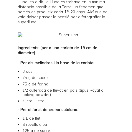
Lluna, és a dir, la Lluna es trobava en la mínima
distància possible de la Terra; un fenomen que
només es produeix cada 18-20 anys. Així que no
vaig deixar passar la ocasió per a fotografiar la
superlluna.
Ingredients: (per a una carlota de 19 cm de
diàmetre)
- Per als melindros i la base de la carlota:
3 ous
75 g de sucre
75 g de farina
1/2 cullerada de llevat en pols (tipus Royal o
baking powder)
sucre llustre
- Per al farcit de crema catalana:
1 L de llet
8 rovells d'ou
125 g de sucre