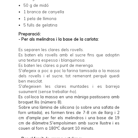
50 g de midó
1 branca de canyella
1 pela de llimona
5 fulls de gelatina
Preparació:
- Per als melindros i la base de la carlota:
Es separen les clares dels rovells.
Es baten els rovells amb el sucre fins que adoptin
una textura espessa i blanquinosa.
Es baten les clares a punt de merenga.
S'afegeix a poc a poc la farina tamisada a la massa
dels rovells i el sucre, tot remenant perquè quedi
ben mesclat.
S'afegeixen les clares muntades i es barreja
suaument (sense treballar-ho).
Es col·loca la massa en una màniga pastissera amb
broquet llis (número 8).
Sobre una làmina de silicona (o sobre una safata de
forn untada), es formen tires de 7-8 cm de llarg i 2
cm d'ample per fer els melindros i una base de 19
cm de diàmetre.S'empolsimen amb sucre llustre i es
couen al forn a 180ºC durant 10 minuts.