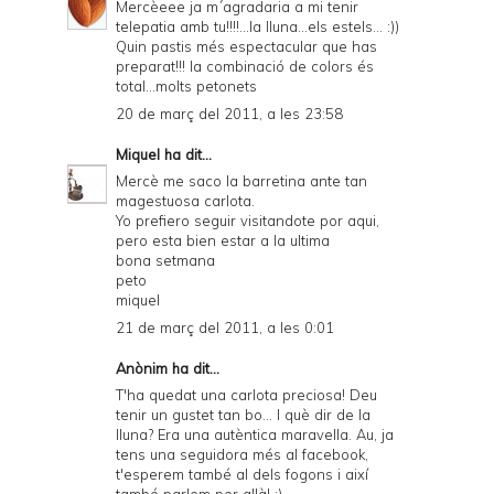
Mercèeee ja m´agradaria a mi tenir
telepatia amb tu!!!!...la lluna...els estels... :))
Quin pastis més espectacular que has
preparat!!! la combinació de colors és
total...molts petonets
20 de març del 2011, a les 23:58
Miquel
ha dit...
Mercè me saco la barretina ante tan
magestuosa carlota.
Yo prefiero seguir visitandote por aqui,
pero esta bien estar a la ultima
bona setmana
peto
miquel
21 de març del 2011, a les 0:01
Anònim ha dit...
T'ha quedat una carlota preciosa! Deu
tenir un gustet tan bo... I què dir de la
lluna? Era una autèntica maravella. Au, ja
tens una seguidora més al facebook,
t'esperem també al dels fogons i així