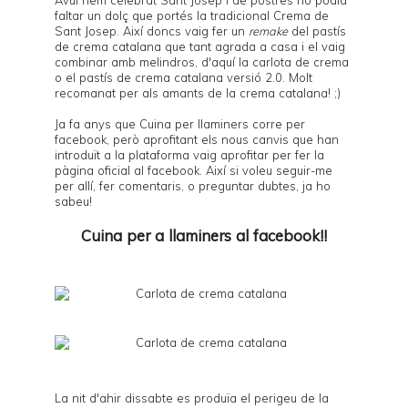
faltar un dolç que portés la tradicional
Crema de
Sant Josep
. Així doncs vaig fer un
remake
del
pastís
de crema catalana
que tant agrada a casa i el vaig
combinar amb melindros, d'aquí la carlota de crema
o el pastís de crema catalana versió 2.0. Molt
recomanat per als amants de la crema catalana! ;)
Ja fa anys que
Cuina per llaminers
corre per
facebook, però aprofitant els nous canvis que han
introduït a la plataforma vaig aprofitar per fer la
pàgina oficial al
facebook
. Així si voleu seguir-me
per allí, fer comentaris, o preguntar dubtes, ja ho
sabeu!
Cuina per a llaminers al facebook!!
La nit d'ahir dissabte es produïa el perigeu de la