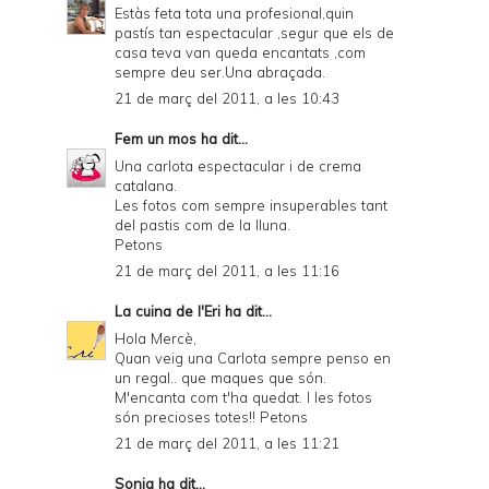
Estàs feta tota una profesional,quin
pastís tan espectacular ,segur que els de
casa teva van queda encantats ,com
sempre deu ser.Una abraçada.
21 de març del 2011, a les 10:43
Fem un mos
ha dit...
Una carlota espectacular i de crema
catalana.
Les fotos com sempre insuperables tant
del pastis com de la lluna.
Petons
21 de març del 2011, a les 11:16
La cuina de l'Eri
ha dit...
Hola Mercè,
Quan veig una Carlota sempre penso en
un regal.. que maques que són.
M'encanta com t'ha quedat. I les fotos
són precioses totes!! Petons
21 de març del 2011, a les 11:21
Sonia
ha dit...