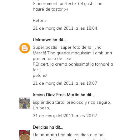
Sincerament: perfecte. (el gust ... ho
hauré de tastar ;-)
Petons
21 de març del 2011, a les 18:04
Unknown
ha dit...
Super pastís i super foto de la lluna
Mercè! T'ha quedat maquíssim i amb una
presentació de luxe.
PEr cert, la crema boníssima! la tornaré a
fer ;)
petons!
21 de març del 2011, a les 19:07
Irmina Díaz-Frois Martín
ha dit...
Espléndida tarta, preciosa y rica seguro.
Un beso.
21 de març del 2011, a les 20:07
Delicias
ha dit...
Holaaaaaaa feia alguns dies que no