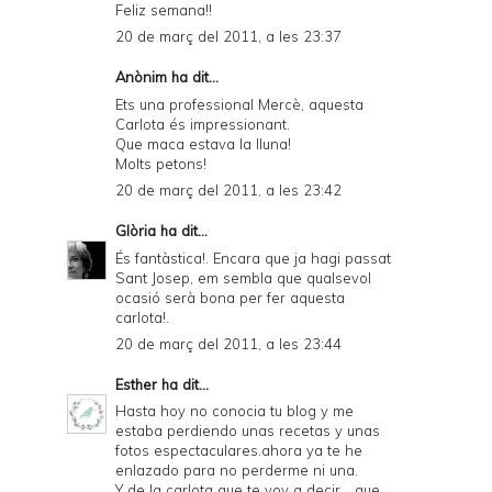
Feliz semana!!
20 de març del 2011, a les 23:37
Anònim ha dit...
Ets una professional Mercè, aquesta
Carlota és impressionant.
Que maca estava la lluna!
Molts petons!
20 de març del 2011, a les 23:42
Glòria
ha dit...
És fantàstica!. Encara que ja hagi passat
Sant Josep, em sembla que qualsevol
ocasió serà bona per fer aquesta
carlota!.
20 de març del 2011, a les 23:44
Esther
ha dit...
Hasta hoy no conocia tu blog y me
estaba perdiendo unas recetas y unas
fotos espectaculares.ahora ya te he
enlazado para no perderme ni una.
Y de la carlota que te voy a decir ...que