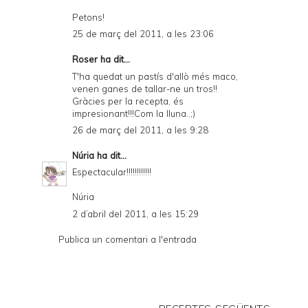
Petons!
25 de març del 2011, a les 23:06
Roser
ha dit...
T'ha quedat un pastís d'allò més maco,
venen ganes de tallar-ne un tros!!
Gràcies per la recepta, és
impresionant!!!Com la lluna..;)
26 de març del 2011, a les 9:28
Núria
ha dit...
Espectacular!!!!!!!!!!!!
Núria
2 d’abril del 2011, a les 15:29
Publica un comentari a l'entrada