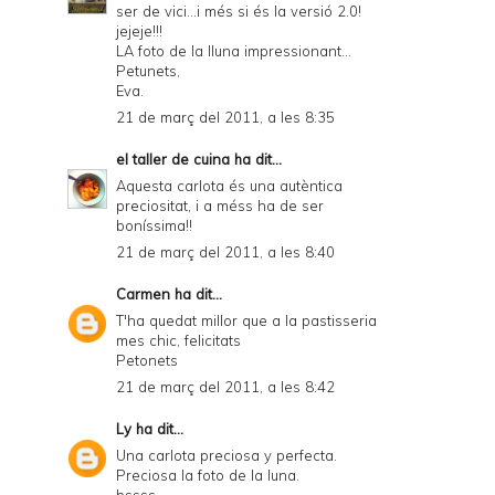
ser de vici...i més si és la versió 2.0!
jejeje!!!
LA foto de la lluna impressionant...
Petunets,
Eva.
21 de març del 2011, a les 8:35
el taller de cuina
ha dit...
Aquesta carlota és una autèntica
preciositat, i a méss ha de ser
boníssima!!
21 de març del 2011, a les 8:40
Carmen
ha dit...
T'ha quedat millor que a la pastisseria
mes chic, felicitats
Petonets
21 de març del 2011, a les 8:42
Ly
ha dit...
Una carlota preciosa y perfecta.
Preciosa la foto de la luna.
bssss