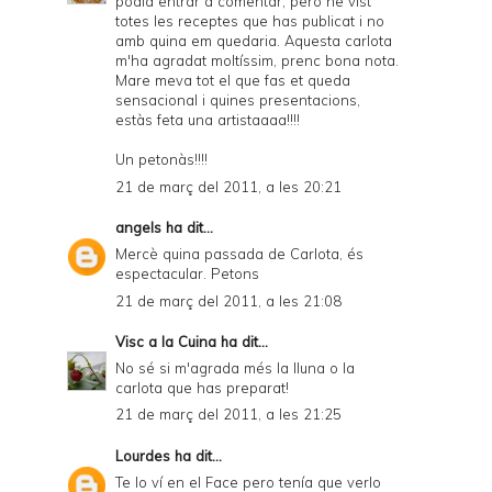
podia entrar a comentar, però he vist
totes les receptes que has publicat i no
amb quina em quedaria. Aquesta carlota
m'ha agradat moltíssim, prenc bona nota.
Mare meva tot el que fas et queda
sensacional i quines presentacions,
estàs feta una artistaaaa!!!!
Un petonàs!!!!
21 de març del 2011, a les 20:21
angels
ha dit...
Mercè quina passada de Carlota, és
espectacular. Petons
21 de març del 2011, a les 21:08
Visc a la Cuina
ha dit...
No sé si m'agrada més la lluna o la
carlota que has preparat!
21 de març del 2011, a les 21:25
Lourdes
ha dit...
Te lo ví en el Face pero tenía que verlo