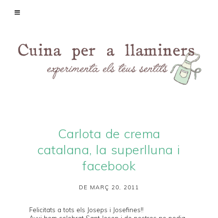
Carlota de crema
catalana, la superlluna i
facebook
DE MARÇ 20, 2011
Felicitats a tots els Joseps i Josefines!!
Avui hem celebrat Sant Josep i de postres no podia