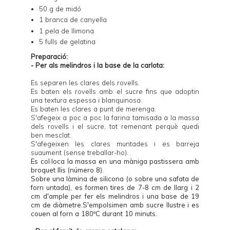
50 g de midó
1 branca de canyella
1 pela de llimona
5 fulls de gelatina
Preparació:
- Per als melindros i la base de la carlota:
Es separen les clares dels rovells.
Es baten els rovells amb el sucre fins que adoptin
una textura espessa i blanquinosa.
Es baten les clares a punt de merenga.
S'afegeix a poc a poc la farina tamisada a la massa
dels rovells i el sucre, tot remenant perquè quedi
ben mesclat.
S'afegeixen les clares muntades i es barreja
suaument (sense treballar-ho).
Es col·loca la massa en una màniga pastissera amb
broquet llis (número 8).
Sobre una làmina de silicona (o sobre una safata de
forn untada), es formen tires de 7-8 cm de llarg i 2
cm d'ample per fer els melindros i una base de 19
cm de diàmetre.S'empolsimen amb sucre llustre i es
couen al forn a 180ºC durant 10 minuts.