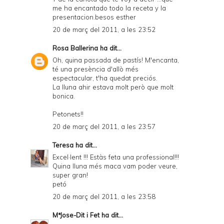
me ha encantado todo la receta y la
presentacion.besos esther
20 de març del 2011, a les 23:52
Rosa Ballerina
ha dit...
Oh, quina passada de pastís! M'encanta,
té una presència d'allò més
espectacular, t'ha quedat preciós.
La lluna ahir estava molt però que molt
bonica.
Petonets!!
20 de març del 2011, a les 23:57
Teresa
ha dit...
Excel·lent !!! Estàs feta una professional!!!
Quina lluna més maca vam poder veure,
super gran!
petó
20 de març del 2011, a les 23:58
MªJose-Dit i Fet
ha dit...