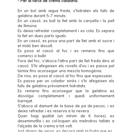
- Per al farcit de crema catalana:
En un bol amb aigua freda, s'hidraten els fulls de
gelatina durant 5-7 minuts.
En un cassó, es bull la llet amb la canyella i la pell
de llimona.
Es deixa refredar completament i es cola. Es separa
la llet en dues parts iguals.
En un cassó, es posa una part de llet amb el sucre i
el midó ben dissolt.
Es posa el cassó al foc i es remena fins que
comenci a bullir.
Fora del foc, s'aboca l'altra part de llet freda dins el
cassó. S'hi afegeixen els rovells d'ou i es passa pel
túrmix fins aconseguir una mescla homogènia.
De nou, es posa el cassó al foc fins que espesseixi.
Es passa per un colador xinès i s'hi afegeixen els
fulls de gelatina prèviament hidratats.
Es remena fins aconseguir que la gelatina es
dissolgui completament i quedi uniformement
barrejat.
S'aboca al damunt de la base de pa de pessic, i es
deixa refredar i es reserva a la nevera.
Quan hagi quallat (un mínim de 6 hores), es
desemmotlla i es col·loquen els melindros tallats a
l'alçada de la crema a tot volt.
Just abans de servir, es decora amb la fruita que es