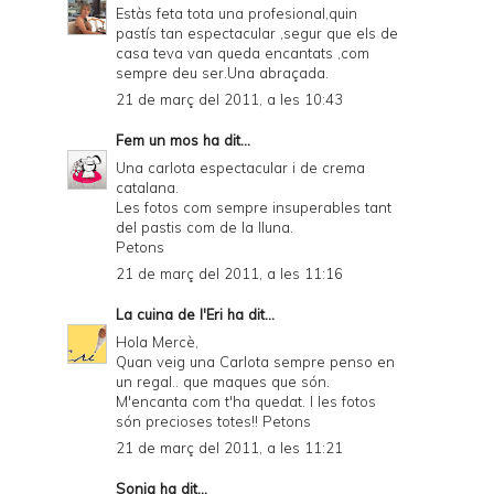
Estàs feta tota una profesional,quin
pastís tan espectacular ,segur que els de
casa teva van queda encantats ,com
sempre deu ser.Una abraçada.
21 de març del 2011, a les 10:43
Fem un mos
ha dit...
Una carlota espectacular i de crema
catalana.
Les fotos com sempre insuperables tant
del pastis com de la lluna.
Petons
21 de març del 2011, a les 11:16
La cuina de l'Eri
ha dit...
Hola Mercè,
Quan veig una Carlota sempre penso en
un regal.. que maques que són.
M'encanta com t'ha quedat. I les fotos
són precioses totes!! Petons
21 de març del 2011, a les 11:21
Sonia
ha dit...