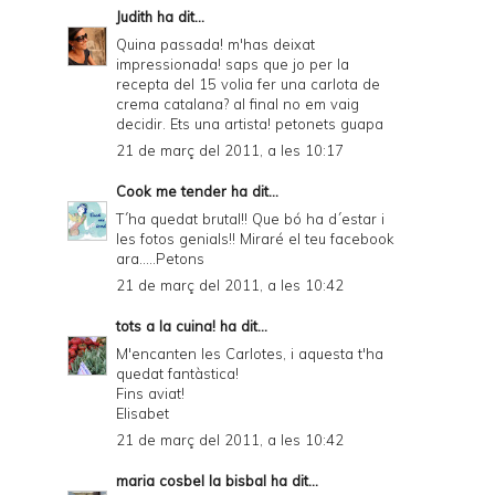
Judith
ha dit...
Quina passada! m'has deixat
impressionada! saps que jo per la
recepta del 15 volia fer una carlota de
crema catalana? al final no em vaig
decidir. Ets una artista! petonets guapa
21 de març del 2011, a les 10:17
Cook me tender
ha dit...
T´ha quedat brutal!! Que bó ha d´estar i
les fotos genials!! Miraré el teu facebook
ara.....Petons
21 de març del 2011, a les 10:42
tots a la cuina!
ha dit...
M'encanten les Carlotes, i aquesta t'ha
quedat fantàstica!
Fins aviat!
Elisabet
21 de març del 2011, a les 10:42
maria cosbel la bisbal
ha dit...