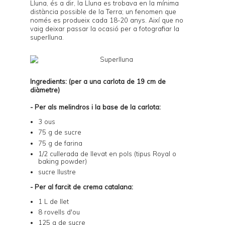
Lluna, és a dir, la Lluna es trobava en la mínima
distància possible de la Terra; un fenomen que
només es produeix cada 18-20 anys. Així que no
vaig deixar passar la ocasió per a fotografiar la
superlluna.
Ingredients: (per a una carlota de 19 cm de
diàmetre)
- Per als melindros i la base de la carlota:
3 ous
75 g de sucre
75 g de farina
1/2 cullerada de llevat en pols (tipus Royal o
baking powder)
sucre llustre
- Per al farcit de crema catalana:
1 L de llet
8 rovells d'ou
125 g de sucre