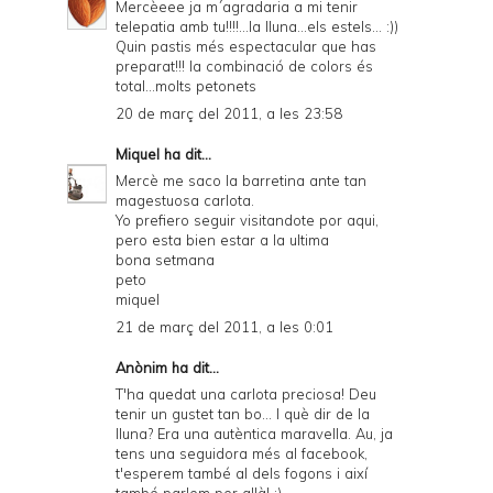
Mercèeee ja m´agradaria a mi tenir
telepatia amb tu!!!!...la lluna...els estels... :))
Quin pastis més espectacular que has
preparat!!! la combinació de colors és
total...molts petonets
20 de març del 2011, a les 23:58
Miquel
ha dit...
Mercè me saco la barretina ante tan
magestuosa carlota.
Yo prefiero seguir visitandote por aqui,
pero esta bien estar a la ultima
bona setmana
peto
miquel
21 de març del 2011, a les 0:01
Anònim ha dit...
T'ha quedat una carlota preciosa! Deu
tenir un gustet tan bo... I què dir de la
lluna? Era una autèntica maravella. Au, ja
tens una seguidora més al facebook,
t'esperem també al dels fogons i així