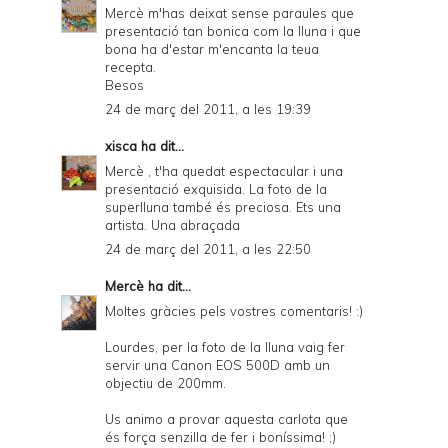
Mercè m'has deixat sense paraules que
presentació tan bonica com la lluna i que
bona ha d'estar m'encanta la teua
recepta.
Besos
24 de març del 2011, a les 19:39
xisca
ha dit...
Mercè , t'ha quedat espectacular i una
presentació exquisida. La foto de la
superlluna també és preciosa. Ets una
artista. Una abraçada
24 de març del 2011, a les 22:50
Mercè
ha dit...
Moltes gràcies pels vostres comentaris! :)
Lourdes, per la foto de la lluna vaig fer
servir una Canon EOS 500D amb un
objectiu de 200mm.
Us animo a provar aquesta carlota que
és força senzilla de fer i boníssima! ;)