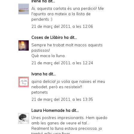
Irene
ha dit...
Ai, aquesta carlota és una perdició! Me
l'apunto ara mateix a la llista de
pendents :)
21 de març del 2011, a les 12:06
Coses de Llàbiro
ha dit...
Sempre he trobat molt macos aquests
pastissos!
Què maca la lluna.
21 de març del 2011, a les 12:24
Ivana
ha dit...
quina delicia! jo volia que naixes el meu
nebodet, però es resisteix!!
petonets
21 de març del 2011, a les 13:35
Laura Homemade
ha dit...
Unes postres impresionants. Hem quedo
amb les ganes de veure el tal...
Realment la lluna estava preciossa, jo
també m'hi vaig fixar...