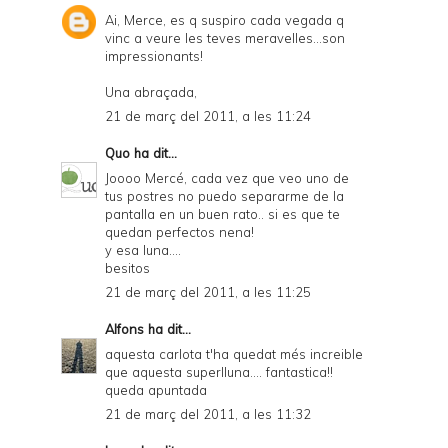
Ai, Merce, es q suspiro cada vegada q
vinc a veure les teves meravelles...son
impressionants!
Una abraçada,
21 de març del 2011, a les 11:24
Quo
ha dit...
Joooo Mercé, cada vez que veo uno de
tus postres no puedo separarme de la
pantalla en un buen rato.. si es que te
quedan perfectos nena!
y esa luna....
besitos
21 de març del 2011, a les 11:25
Alfons
ha dit...
aquesta carlota t'ha quedat més increible
que aquesta superlluna.... fantastica!!
queda apuntada
21 de març del 2011, a les 11:32