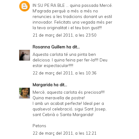
IN SU PE RA BLE ... quina passada Mercé.
M'agrada perquè a més a més no
renuncies a les tradicions donant un estil
innovador. Felicitats una vegada més per
la teva originalitat i el teu bon gust!!!
21 de març del 2011, a les 23:50
Rosanna Guillem
ha dit...
Aquesta carlota té una pinta ben
deliciosa. I quina feina per fer-la!!!! Deu
estar espectacular!!!!!
22 de març del 2011, a les 10:36
Margarida
ha dit...
Mercè, aquesta carlota és preciosa!!!!
Quina meravella de postre!
I amb un acabat perfecte! Ideal per a
qualsevol celebració, sigui Sant Josep,
sant Cebrià o Santa Margarida!
Petons
22 de març del 2011, a les 12:21