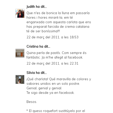
Judith
ha dit...
Que n'es de bonica la lluna em passaría
hores i hores mirant-la, em té
enganxada com aquesta carlota que ens
has preparat farcida de crema catalana
té de ser boníssima!!!
22 de març del 2011, a les 18:53
Cristina
ha dit...
Quina perla de pastís. Com sempre és
fantàstic. Ja m'he afegit al facebook.
22 de març del 2011, a les 22:31
Silvia
ha dit...
¡Qué charlota! Qué maravilla de colores y
sabores unidos en un solo postre.
Genial, genial y genial.
Te sigo desde ya en facebook.
Besos.
* El queso roquefort sustitúyelo por el