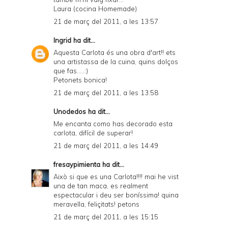
Laura (cocina Homemade)
21 de març del 2011, a les 13:57
Ingrid
ha dit...
Aquesta Carlota és una obra d'art!! ets
una artistassa de la cuina, quins dolços
que fas.....:)
Petonets bonica!
21 de març del 2011, a les 13:58
Unodedos
ha dit...
Me encanta como has decorado esta
carlota, difícil de superar!
21 de març del 2011, a les 14:49
fresaypimienta
ha dit...
Això si que es una Carlota!!!! mai he vist
una de tan maca, es realment
espectacular i deu ser boníssima! quina
meravella, feliçitats! petons
21 de març del 2011, a les 15:15