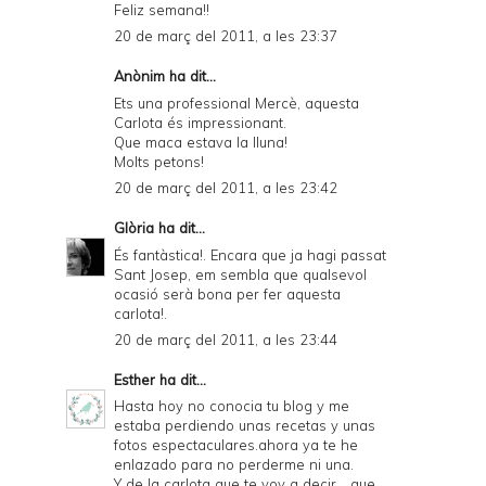
Feliz semana!!
20 de març del 2011, a les 23:37
Anònim ha dit...
Ets una professional Mercè, aquesta
Carlota és impressionant.
Que maca estava la lluna!
Molts petons!
20 de març del 2011, a les 23:42
Glòria
ha dit...
És fantàstica!. Encara que ja hagi passat
Sant Josep, em sembla que qualsevol
ocasió serà bona per fer aquesta
carlota!.
20 de març del 2011, a les 23:44
Esther
ha dit...
Hasta hoy no conocia tu blog y me
estaba perdiendo unas recetas y unas
fotos espectaculares.ahora ya te he
enlazado para no perderme ni una.
Y de la carlota que te voy a decir ...que