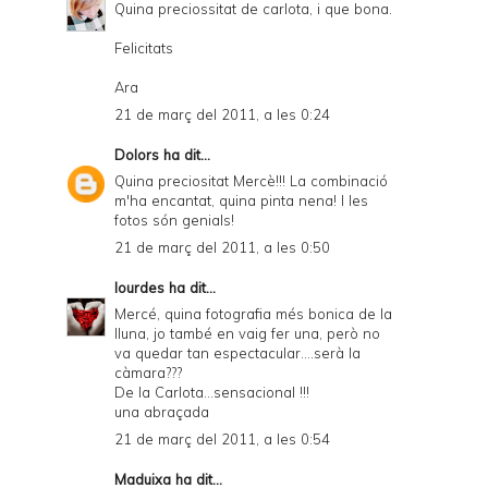
Quina preciossitat de carlota, i que bona.
Felicitats
Ara
21 de març del 2011, a les 0:24
Dolors
ha dit...
Quina preciositat Mercè!!! La combinació
m'ha encantat, quina pinta nena! I les
fotos són genials!
21 de març del 2011, a les 0:50
lourdes
ha dit...
Mercé, quina fotografia més bonica de la
lluna, jo també en vaig fer una, però no
va quedar tan espectacular....serà la
càmara???
De la Carlota...sensacional !!!
una abraçada
21 de març del 2011, a les 0:54
Maduixa
ha dit...