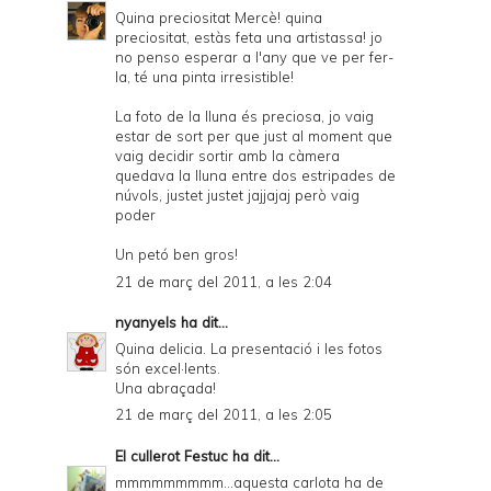
Quina preciositat Mercè! quina
preciositat, estàs feta una artistassa! jo
no penso esperar a l'any que ve per fer-
la, té una pinta irresistible!
La foto de la lluna és preciosa, jo vaig
estar de sort per que just al moment que
vaig decidir sortir amb la càmera
quedava la lluna entre dos estripades de
núvols, justet justet jajjajaj però vaig
poder
Un petó ben gros!
21 de març del 2011, a les 2:04
nyanyels
ha dit...
Quina delicia. La presentació i les fotos
són excel·lents.
Una abraçada!
21 de març del 2011, a les 2:05
El cullerot Festuc
ha dit...
mmmmmmmmm...aquesta carlota ha de