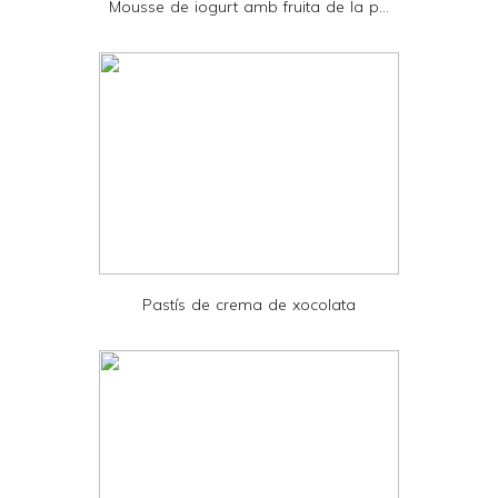
Mousse de iogurt amb fruita de la p...
n
d
l
y
a
n
d
P
D
Pastís de crema de xocolata
F