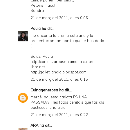
també parlem per allà! ;)
Petons maca!
Sandra
21 de març del 2011, a les 0:06
Paula
ha dit...
me encanta la crema catalana y la
presentación tan bonita que le has dado
;)
Salu2, Paula
http://conlaszarpasenlamasa.cultura-
libre.net
http://galletilandia.blogspot.com
21 de març del 2011, a les 0:15
Cuinagenerosa
ha dit...
mercè, aquesta carlota ÉS UNA
PASSADA! i les fotos cenitals que fas als
pastissos, una altra.
21 de març del 2011, a les 0:22
ARA
ha dit...