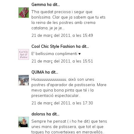
Gemma
ha dit...
T'ha quedat preciosa i segur que
boníssima. Clar que ja sabem que tu ets
la reina de les postres amb crema
catalana, je je je...
21 de març del 2011, a les 15:49
Cool Chic Style Fashion
ha dit...
E' bellissima complimenti ♥
21 de març del 2011, a les 15:51
QUIMA
ha dit...
Huauuuuuuuuuuuuu, això son unes
postres d'aparador de pastisseria. Mare
meva quina bona pinta que té i la
presentació espectacular.
21 de març del 2011, a les 17:30
dolorss
ha dit...
Sempre he pensat ( i ho he dit) que tens
unes mans de pstissera, que tot el que
toques ho converteixes en meravellós.