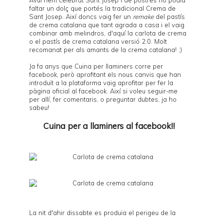
faltar un dolç que portés la tradicional
Crema de
Sant Josep
. Així doncs vaig fer un
remake
del
pastís
de crema catalana
que tant agrada a casa i el vaig
combinar amb melindros, d'aquí la carlota de crema
o el pastís de crema catalana versió 2.0. Molt
recomanat per als amants de la crema catalana! ;)
Ja fa anys que
Cuina per llaminers
corre per
facebook, però aprofitant els nous canvis que han
introduït a la plataforma vaig aprofitar per fer la
pàgina oficial al
facebook
. Així si voleu seguir-me
per allí, fer comentaris, o preguntar dubtes, ja ho
sabeu!
Cuina per a llaminers al facebook!!
La nit d'ahir dissabte es produïa el perigeu de la