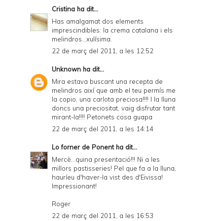
Cristina
ha dit...
Has amalgamat dos elements
imprescindibles: la crema catalana i els
melindros...xulísima.
22 de març del 2011, a les 12:52
Unknown
ha dit...
Mira estava buscant una recepta de
melindros així que amb el teu permís me
la copio, una carlota preciosa!!!! I la lluna
doncs una preciositat, vaig disfrutar tant
mirant-la!!!! Petonets cosa guapa
22 de març del 2011, a les 14:14
Lo forner de Ponent
ha dit...
Mercè...quina presentació!!! Ni a les
millors pastisseries! Pel que fa a la lluna,
hauríeu d'haver-la vist des d'Eivissa!
Impressionant!
Roger
22 de març del 2011, a les 16:53