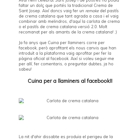
faltar un dolç que portés la tradicional
Crema de
Sant Josep
. Així doncs vaig fer un
remake
del
pastís
de crema catalana
que tant agrada a casa i el vaig
combinar amb melindros, d'aquí la carlota de crema
o el pastís de crema catalana versió 2.0. Molt
recomanat per als amants de la crema catalana! ;)
Ja fa anys que
Cuina per llaminers
corre per
facebook, però aprofitant els nous canvis que han
introduït a la plataforma vaig aprofitar per fer la
pàgina oficial al
facebook
. Així si voleu seguir-me
per allí, fer comentaris, o preguntar dubtes, ja ho
sabeu!
Cuina per a llaminers al facebook!!
La nit d'ahir dissabte es produïa el perigeu de la