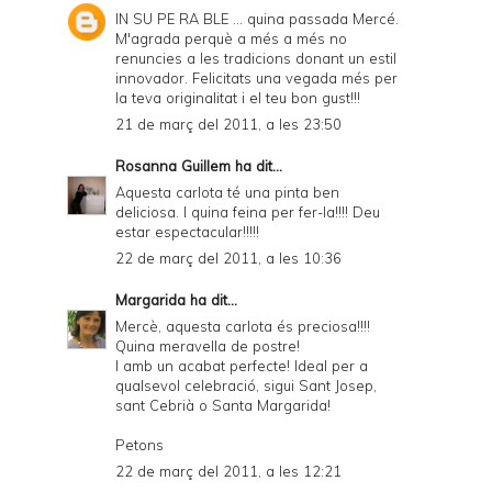
IN SU PE RA BLE ... quina passada Mercé.
M'agrada perquè a més a més no
renuncies a les tradicions donant un estil
innovador. Felicitats una vegada més per
la teva originalitat i el teu bon gust!!!
21 de març del 2011, a les 23:50
Rosanna Guillem
ha dit...
Aquesta carlota té una pinta ben
deliciosa. I quina feina per fer-la!!!! Deu
estar espectacular!!!!!
22 de març del 2011, a les 10:36
Margarida
ha dit...
Mercè, aquesta carlota és preciosa!!!!
Quina meravella de postre!
I amb un acabat perfecte! Ideal per a
qualsevol celebració, sigui Sant Josep,
sant Cebrià o Santa Margarida!
Petons
22 de març del 2011, a les 12:21