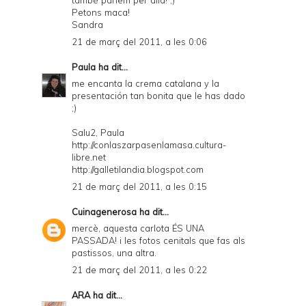
també parlem per allà! ;)
Petons maca!
Sandra
21 de març del 2011, a les 0:06
Paula
ha dit...
me encanta la crema catalana y la
presentación tan bonita que le has dado
;)
Salu2, Paula
http://conlaszarpasenlamasa.cultura-
libre.net
http://galletilandia.blogspot.com
21 de març del 2011, a les 0:15
Cuinagenerosa
ha dit...
mercè, aquesta carlota ÉS UNA
PASSADA! i les fotos cenitals que fas als
pastissos, una altra.
21 de març del 2011, a les 0:22
ARA
ha dit...