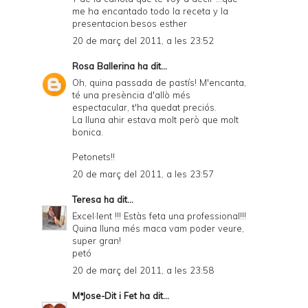
me ha encantado todo la receta y la
presentacion.besos esther
20 de març del 2011, a les 23:52
Rosa Ballerina
ha dit...
Oh, quina passada de pastís! M'encanta,
té una presència d'allò més
espectacular, t'ha quedat preciós.
La lluna ahir estava molt però que molt
bonica.
Petonets!!
20 de març del 2011, a les 23:57
Teresa
ha dit...
Excel·lent !!! Estàs feta una professional!!!
Quina lluna més maca vam poder veure,
super gran!
petó
20 de març del 2011, a les 23:58
MªJose-Dit i Fet
ha dit...