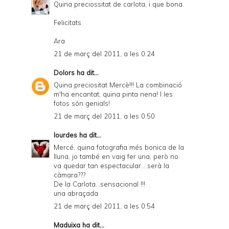
Quina preciossitat de carlota, i que bona.
Felicitats
Ara
21 de març del 2011, a les 0:24
Dolors
ha dit...
Quina preciositat Mercè!!! La combinació
m'ha encantat, quina pinta nena! I les
fotos són genials!
21 de març del 2011, a les 0:50
lourdes
ha dit...
Mercé, quina fotografia més bonica de la
lluna, jo també en vaig fer una, però no
va quedar tan espectacular....serà la
càmara???
De la Carlota...sensacional !!!
una abraçada
21 de març del 2011, a les 0:54
Maduixa
ha dit...