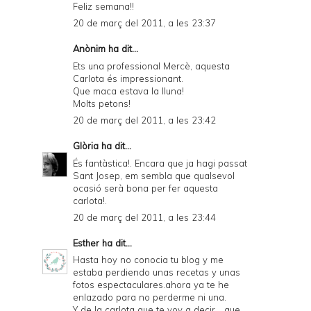
Feliz semana!!
20 de març del 2011, a les 23:37
Anònim ha dit...
Ets una professional Mercè, aquesta
Carlota és impressionant.
Que maca estava la lluna!
Molts petons!
20 de març del 2011, a les 23:42
Glòria
ha dit...
És fantàstica!. Encara que ja hagi passat
Sant Josep, em sembla que qualsevol
ocasió serà bona per fer aquesta
carlota!.
20 de març del 2011, a les 23:44
Esther
ha dit...
Hasta hoy no conocia tu blog y me
estaba perdiendo unas recetas y unas
fotos espectaculares.ahora ya te he
enlazado para no perderme ni una.
Y de la carlota que te voy a decir ...que