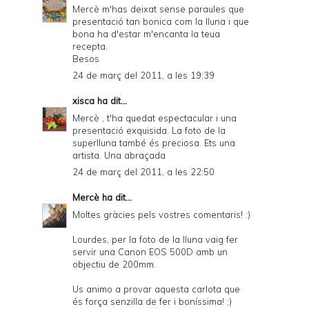
Mercè m'has deixat sense paraules que
presentació tan bonica com la lluna i que
bona ha d'estar m'encanta la teua
recepta.
Besos
24 de març del 2011, a les 19:39
xisca
ha dit...
Mercè , t'ha quedat espectacular i una
presentació exquisida. La foto de la
superlluna també és preciosa. Ets una
artista. Una abraçada
24 de març del 2011, a les 22:50
Mercè
ha dit...
Moltes gràcies pels vostres comentaris! :)
Lourdes, per la foto de la lluna vaig fer
servir una Canon EOS 500D amb un
objectiu de 200mm.
Us animo a provar aquesta carlota que
és força senzilla de fer i boníssima! ;)