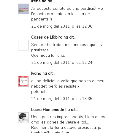
Irene
ha dit...
Ai, aquesta carlota és una perdició! Me
l'apunto ara mateix a la llista de
pendents :)
21 de març del 2011, a les 12:06
Coses de Llàbiro
ha dit...
Sempre he trobat molt macos aquests
pastissos!
Què maca la lluna.
21 de març del 2011, a les 12:24
Ivana
ha dit...
quina delicia! jo volia que naixes el meu
nebodet, però es resisteix!!
petonets
21 de març del 2011, a les 13:35
Laura Homemade
ha dit...
Unes postres impresionants. Hem quedo
amb les ganes de veure el tal...
Realment la lluna estava preciossa, jo
també m'hi vaig fixar...