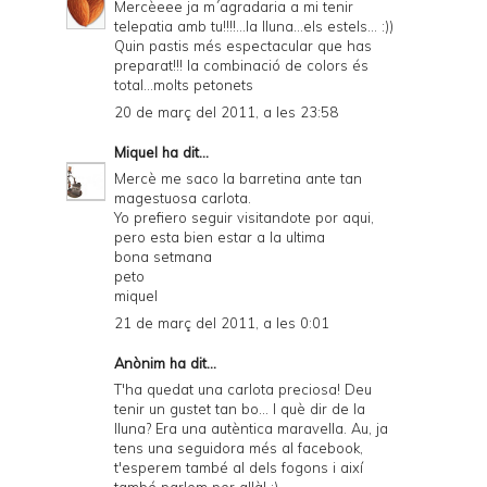
Mercèeee ja m´agradaria a mi tenir
telepatia amb tu!!!!...la lluna...els estels... :))
Quin pastis més espectacular que has
preparat!!! la combinació de colors és
total...molts petonets
20 de març del 2011, a les 23:58
Miquel
ha dit...
Mercè me saco la barretina ante tan
magestuosa carlota.
Yo prefiero seguir visitandote por aqui,
pero esta bien estar a la ultima
bona setmana
peto
miquel
21 de març del 2011, a les 0:01
Anònim ha dit...
T'ha quedat una carlota preciosa! Deu
tenir un gustet tan bo... I què dir de la
lluna? Era una autèntica maravella. Au, ja
tens una seguidora més al facebook,
t'esperem també al dels fogons i així