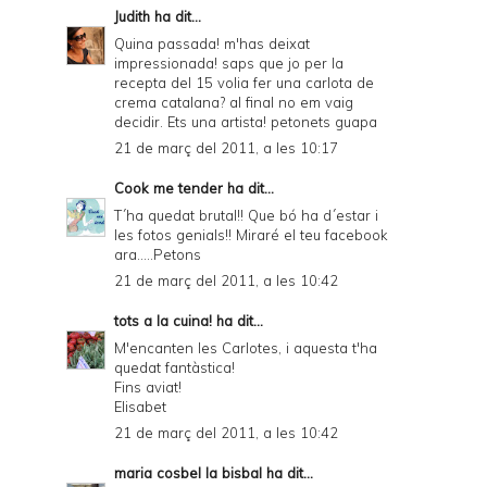
Judith
ha dit...
Quina passada! m'has deixat
impressionada! saps que jo per la
recepta del 15 volia fer una carlota de
crema catalana? al final no em vaig
decidir. Ets una artista! petonets guapa
21 de març del 2011, a les 10:17
Cook me tender
ha dit...
T´ha quedat brutal!! Que bó ha d´estar i
les fotos genials!! Miraré el teu facebook
ara.....Petons
21 de març del 2011, a les 10:42
tots a la cuina!
ha dit...
M'encanten les Carlotes, i aquesta t'ha
quedat fantàstica!
Fins aviat!
Elisabet
21 de març del 2011, a les 10:42
maria cosbel la bisbal
ha dit...