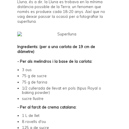
Lluna, és a dir, la Lluna es trobava en la mínima
distància possible de la Terra; un fenomen que
només es produeix cada 18-20 anys. Així que no
vaig deixar passar la ocasió per a fotografiar la
superlluna.
Ingredients: (per a una carlota de 19 cm de
diàmetre)
- Per als melindros i la base de la carlota:
3 ous
75 g de sucre
75 g de farina
1/2 cullerada de llevat en pols (tipus Royal o
baking powder)
sucre llustre
- Per al farcit de crema catalana:
1 L de llet
8 rovells d'ou
125 g de sucre