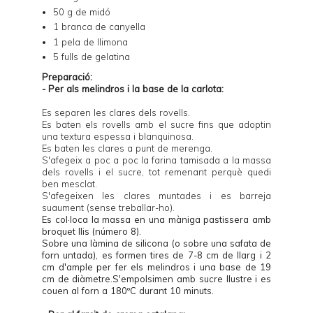
50 g de midó
1 branca de canyella
1 pela de llimona
5 fulls de gelatina
Preparació:
- Per als melindros i la base de la carlota:
Es separen les clares dels rovells.
Es baten els rovells amb el sucre fins que adoptin
una textura espessa i blanquinosa.
Es baten les clares a punt de merenga.
S'afegeix a poc a poc la farina tamisada a la massa
dels rovells i el sucre, tot remenant perquè quedi
ben mesclat.
S'afegeixen les clares muntades i es barreja
suaument (sense treballar-ho).
Es col·loca la massa en una màniga pastissera amb
broquet llis (número 8).
Sobre una làmina de silicona (o sobre una safata de
forn untada), es formen tires de 7-8 cm de llarg i 2
cm d'ample per fer els melindros i una base de 19
cm de diàmetre.S'empolsimen amb sucre llustre i es
couen al forn a 180ºC durant 10 minuts.