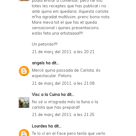
podia entrar a comentar, però he vist
totes les receptes que has publicat i no
amb quina em quedaria. Aquesta carlota
m'ha agradat moltíssim, prenc bona nota.
Mare meva tot el que fas et queda
sensacional i quines presentacions,
estàs feta una artistaaaa!!!!
Un petonàs!!!!
21 de març del 2011, a les 20:21
angels
ha dit...
Mercè quina passada de Carlota, és
espectacular. Petons
21 de març del 2011, a les 21:08
Visc a la Cuina
ha dit...
No sé si m'agrada més la lluna o la
carlota que has preparat!
21 de març del 2011, a les 21:25
Lourdes
ha dit...
Te lo ví en el Face pero tenía que verlo