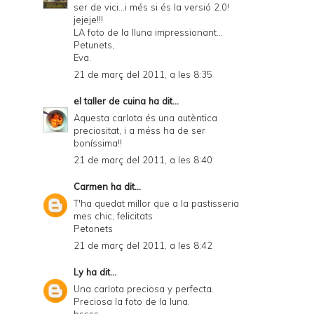
ser de vici...i més si és la versió 2.0!
jejeje!!!
LA foto de la lluna impressionant...
Petunets,
Eva.
21 de març del 2011, a les 8:35
el taller de cuina
ha dit...
Aquesta carlota és una autèntica
preciositat, i a méss ha de ser
boníssima!!
21 de març del 2011, a les 8:40
Carmen
ha dit...
T'ha quedat millor que a la pastisseria
mes chic, felicitats
Petonets
21 de març del 2011, a les 8:42
Ly
ha dit...
Una carlota preciosa y perfecta.
Preciosa la foto de la luna.
bssss