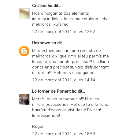
Cristina
ha dit...
Has amalgamat dos elements
imprescindibles: la crema catalana i els
melindros...xulísima.
22 de març del 2011, a les 12:52
Unknown
ha dit...
Mira estava buscant una recepta de
melindros així que amb el teu permís me
la copio, una carlota preciosa!!!! I la lluna
doncs una preciositat, vaig disfrutar tant
mirant-la!!!! Petonets cosa guapa
22 de març del 2011, a les 14:14
Lo forner de Ponent
ha dit...
Mercè...quina presentació!!! Ni a les
millors pastisseries! Pel que fa a la lluna,
hauríeu d'haver-la vist des d'Eivissa!
Impressionant!
Roger
22 de març del 2011, a les 16:53