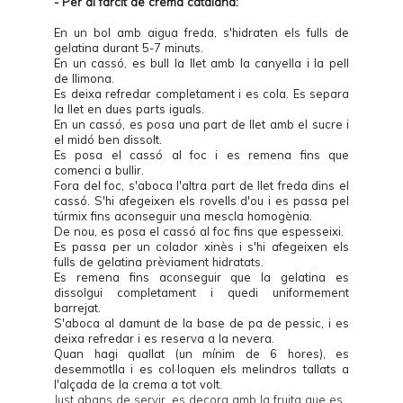
- Per al farcit de crema catalana:
En un bol amb aigua freda, s'hidraten els fulls de
gelatina durant 5-7 minuts.
En un cassó, es bull la llet amb la canyella i la pell
de llimona.
Es deixa refredar completament i es cola. Es separa
la llet en dues parts iguals.
En un cassó, es posa una part de llet amb el sucre i
el midó ben dissolt.
Es posa el cassó al foc i es remena fins que
comenci a bullir.
Fora del foc, s'aboca l'altra part de llet freda dins el
cassó. S'hi afegeixen els rovells d'ou i es passa pel
túrmix fins aconseguir una mescla homogènia.
De nou, es posa el cassó al foc fins que espesseixi.
Es passa per un colador xinès i s'hi afegeixen els
fulls de gelatina prèviament hidratats.
Es remena fins aconseguir que la gelatina es
dissolgui completament i quedi uniformement
barrejat.
S'aboca al damunt de la base de pa de pessic, i es
deixa refredar i es reserva a la nevera.
Quan hagi quallat (un mínim de 6 hores), es
desemmotlla i es col·loquen els melindros tallats a
l'alçada de la crema a tot volt.
Just abans de servir, es decora amb la fruita que es