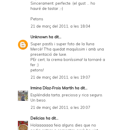
Sincerament: perfecte. (el gust ... ho
hauré de tastar ;-)
Petons
21 de març del 2011, a les 18:04
Unknown
ha dit...
Super pastís i super foto de la lluna
Mercè! T'ha quedat maquíssim i amb una
presentació de luxe.
PEr cert, la crema boníssima! la tornaré a
fer ;)
petons!
21 de març del 2011, a les 19:07
Irmina Díaz-Frois Martín
ha dit...
Espléndida tarta, preciosa y rica seguro.
Un beso.
21 de març del 2011, a les 20:07
Delicias
ha dit...
Holaaaaaaa feia alguns dies que no