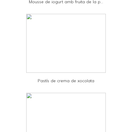
Mousse de iogurt amb fruita de la p...
n
d
l
y
a
n
d
P
D
Pastís de crema de xocolata
F