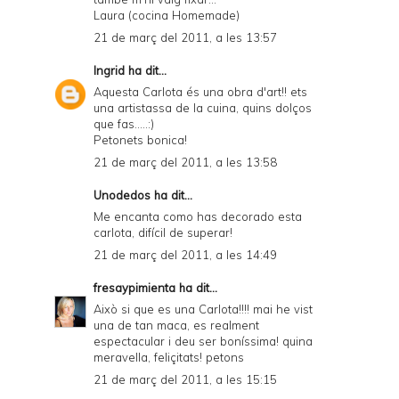
Laura (cocina Homemade)
21 de març del 2011, a les 13:57
Ingrid
ha dit...
Aquesta Carlota és una obra d'art!! ets
una artistassa de la cuina, quins dolços
que fas.....:)
Petonets bonica!
21 de març del 2011, a les 13:58
Unodedos
ha dit...
Me encanta como has decorado esta
carlota, difícil de superar!
21 de març del 2011, a les 14:49
fresaypimienta
ha dit...
Això si que es una Carlota!!!! mai he vist
una de tan maca, es realment
espectacular i deu ser boníssima! quina
meravella, feliçitats! petons
21 de març del 2011, a les 15:15