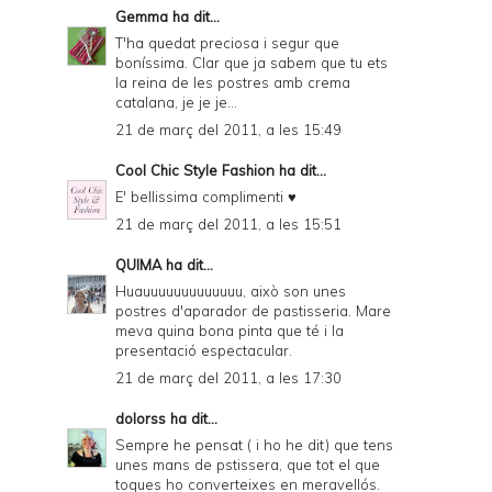
Gemma
ha dit...
T'ha quedat preciosa i segur que
boníssima. Clar que ja sabem que tu ets
la reina de les postres amb crema
catalana, je je je...
21 de març del 2011, a les 15:49
Cool Chic Style Fashion
ha dit...
E' bellissima complimenti ♥
21 de març del 2011, a les 15:51
QUIMA
ha dit...
Huauuuuuuuuuuuuu, això son unes
postres d'aparador de pastisseria. Mare
meva quina bona pinta que té i la
presentació espectacular.
21 de març del 2011, a les 17:30
dolorss
ha dit...
Sempre he pensat ( i ho he dit) que tens
unes mans de pstissera, que tot el que
toques ho converteixes en meravellós.