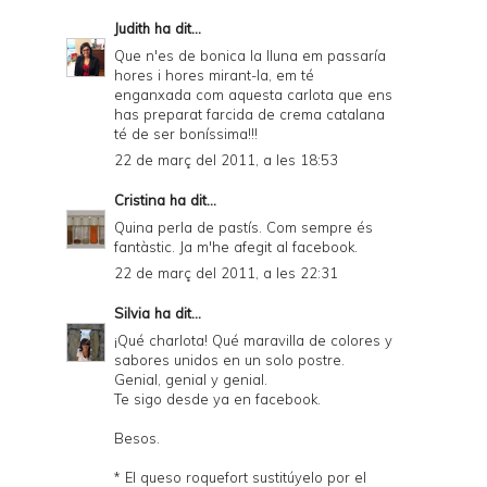
Judith
ha dit...
Que n'es de bonica la lluna em passaría
hores i hores mirant-la, em té
enganxada com aquesta carlota que ens
has preparat farcida de crema catalana
té de ser boníssima!!!
22 de març del 2011, a les 18:53
Cristina
ha dit...
Quina perla de pastís. Com sempre és
fantàstic. Ja m'he afegit al facebook.
22 de març del 2011, a les 22:31
Silvia
ha dit...
¡Qué charlota! Qué maravilla de colores y
sabores unidos en un solo postre.
Genial, genial y genial.
Te sigo desde ya en facebook.
Besos.
* El queso roquefort sustitúyelo por el