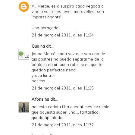
Ai, Merce, es q suspiro cada vegada q
vinc a veure les teves meravelles...son
impressionants!
Una abraçada,
21 de març del 2011, a les 11:24
Quo
ha dit...
Joooo Mercé, cada vez que veo uno de
tus postres no puedo separarme de la
pantalla en un buen rato.. si es que te
quedan perfectos nena!
y esa luna....
besitos
21 de març del 2011, a les 11:25
Alfons
ha dit...
aquesta carlota t'ha quedat més increible
que aquesta superlluna.... fantastica!!
queda apuntada
21 de març del 2011, a les 11:32