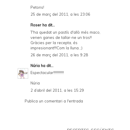
Petons!
25 de març del 2011, a les 23:06
Roser
ha dit...
T'ha quedat un pastís d'allò més maco,
venen ganes de tallar-ne un tros!!
Gràcies per la recepta, és
impresionant!!!Com la lluna..;)
26 de març del 2011, a les 9:28
Núria
ha dit...
Espectacular!!!!!!!!!!!!
Núria
2 d’abril del 2011, a les 15:29
Publica un comentari a l'entrada