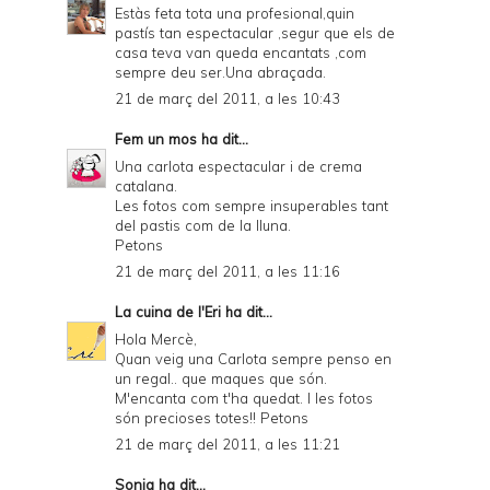
Estàs feta tota una profesional,quin
pastís tan espectacular ,segur que els de
casa teva van queda encantats ,com
sempre deu ser.Una abraçada.
21 de març del 2011, a les 10:43
Fem un mos
ha dit...
Una carlota espectacular i de crema
catalana.
Les fotos com sempre insuperables tant
del pastis com de la lluna.
Petons
21 de març del 2011, a les 11:16
La cuina de l'Eri
ha dit...
Hola Mercè,
Quan veig una Carlota sempre penso en
un regal.. que maques que són.
M'encanta com t'ha quedat. I les fotos
són precioses totes!! Petons
21 de març del 2011, a les 11:21
Sonia
ha dit...