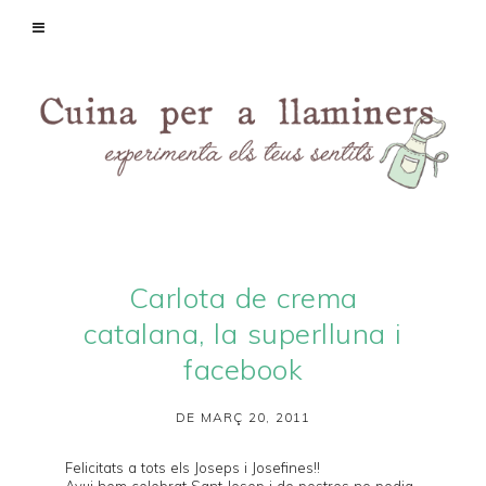
Carlota de crema
catalana, la superlluna i
facebook
DE MARÇ 20, 2011
Felicitats a tots els Joseps i Josefines!!
Avui hem celebrat Sant Josep i de postres no podia