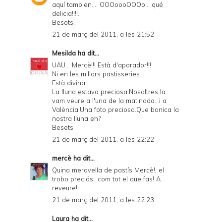
aquí tambien.... OOOoooOOOo... qué
delicia!!!!.
Besots.
21 de març del 2011, a les 21:52
Mesilda
ha dit...
UAU... Mercè!!! Està d'aparador!!!
Ni en les millors pastisseries.
Està divina.
La lluna estava preciosa.Nosaltres la
vam veure a l'una de la matinada...i a
València.Una foto preciosa.Que bonica la
nostra lluna eh?
Besets.
21 de març del 2011, a les 22:22
mercè
ha dit...
Quina meravella de pastís Mercè!, el
trobo preciós...com tot el que fas! A
reveure!
21 de març del 2011, a les 22:23
Laura
ha dit...