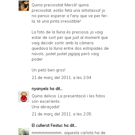
Quina preciositat Mercè! quina
preciositat, estàs feta una artistassa! jo
no penso esperar a l'any que ve per fer-
la, té una pinta irresistible!
La foto de la lluna és preciosa, jo vaig
estar de sort per que just al moment que
vaig decidir sortir amb la càmera
quedava la lluna entre dos estripades de
núvols, justet justet jajjajaj però vaig
poder
Un petó ben gros!
21 de març del 2011, a les 2:04
nyanyels
ha dit...
Quina delicia. La presentació i les fotos
són excel·lents.
Una abraçada!
21 de març del 2011, a les 2:05
El cullerot Festuc
ha dit...
mmmmmmmmm...aquesta carlota ha de