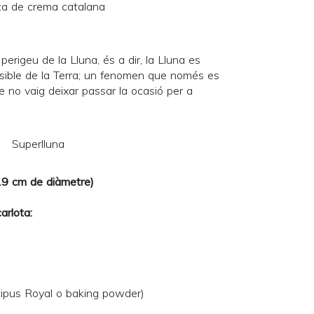
 perigeu de la Lluna, és a dir, la Lluna es
ssible de la Terra; un fenomen que només es
 no vaig deixar passar la ocasió per a
 19 cm de diàmetre)
arlota:
(tipus Royal o baking powder)