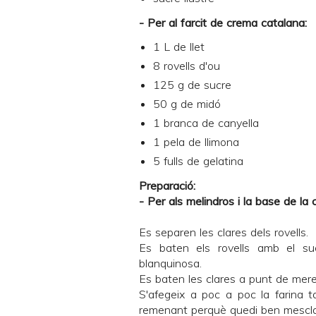
- Per al farcit de crema catalana:
1 L de llet
8 rovells d'ou
125 g de sucre
50 g de midó
1 branca de canyella
1 pela de llimona
5 fulls de gelatina
Preparació:
- Per als melindros i la base de la c
Es separen les clares dels rovells.
Es baten els rovells amb el su
blanquinosa.
Es baten les clares a punt de mer
S'afegeix a poc a poc la farina t
remenant perquè quedi ben mescla