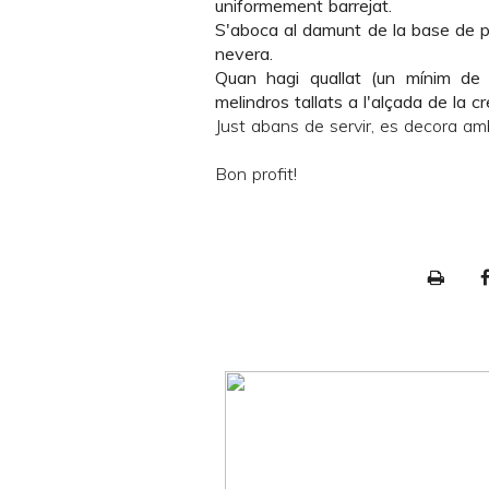
uniformement barrejat.
S'aboca al damunt de la base de pa 
nevera.
Quan hagi quallat (un mínim de 
melindros tallats a l'alçada de la c
Just abans de servir, es decora amb
Bon profit!
P
r
i
n
t
e
r