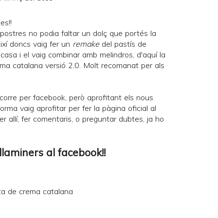
es!!
postres no podia faltar un dolç que portés la
Així doncs vaig fer un
remake
del
pastís de
asa i el vaig combinar amb melindros, d'aquí la
ema catalana versió 2.0. Molt recomanat per als
corre per facebook, però aprofitant els nous
orma vaig aprofitar per fer la pàgina oficial al
er allí, fer comentaris, o preguntar dubtes, ja ho
llaminers al facebook!!