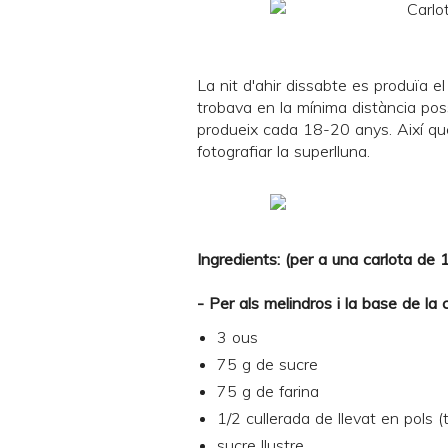
La nit d'ahir dissabte es produïa el
trobava en la mínima distància po
produeix cada 18-20 anys. Així que
fotografiar la superlluna.
Ingredients: (per a una carlota de
- Per als melindros i la base de la c
3 ous
75 g de sucre
75 g de farina
1/2 cullerada de llevat en pols 
sucre llustre