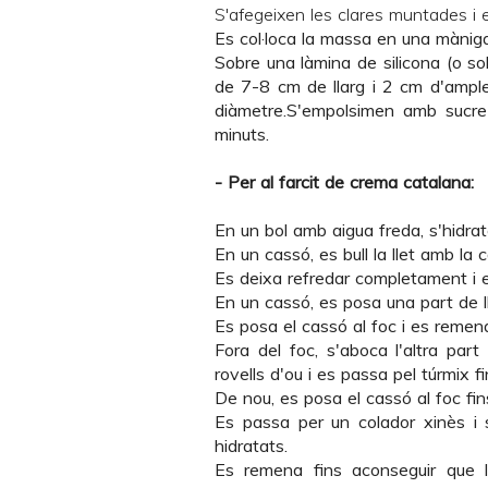
S'afegeixen les clares muntades i 
Es col·loca la massa en una màniga
Sobre una làmina de silicona (o so
de 7-8 cm de llarg i 2 cm d'ampl
diàmetre.S'empolsimen amb sucre 
minuts.
- Per al farcit de crema catalana:
En un bol amb aigua freda, s'hidrat
En un cassó, es bull la llet amb la ca
Es deixa refredar completament i es
En un cassó, es posa una part de ll
Es posa el cassó al foc i es remena
Fora del foc, s'aboca l'altra part
rovells d'ou i es passa pel túrmix
De nou, es posa el cassó al foc fin
Es passa per un colador xinès i s
hidratats.
Es remena fins aconseguir que l