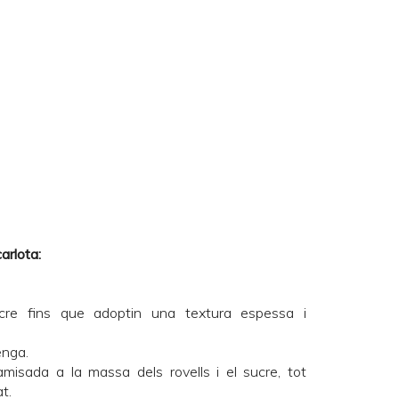
arlota:
cre fins que adoptin una textura espessa i
enga.
amisada a la massa dels rovells i el sucre, tot
t.