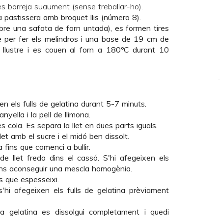
es barreja suaument (sense treballar-ho).
 pastissera amb broquet llis (número 8).
bre una safata de forn untada), es formen tires
e per fer els melindros i una base de 19 cm de
llustre i es couen al forn a 180ºC durant 10
en els fulls de gelatina durant 5-7 minuts.
nyella i la pell de llimona.
 cola. Es separa la llet en dues parts iguals.
et amb el sucre i el midó ben dissolt.
 fins que comenci a bullir.
 de llet freda dins el cassó. S'hi afegeixen els
 fins aconseguir una mescla homogènia.
s que espesseixi.
'hi afegeixen els fulls de gelatina prèviament
a gelatina es dissolgui completament i quedi