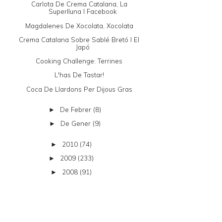
Carlota De Crema Catalana, La
Superlluna I Facebook
Magdalenes De Xocolata, Xocolata
Crema Catalana Sobre Sablé Bretó I El
Japó
Cooking Challenge: Terrines
L'has De Tastar!
Coca De Llardons Per Dijous Gras
De Febrer
(8)
►
De Gener
(9)
►
2010
(74)
►
2009
(233)
►
2008
(91)
►