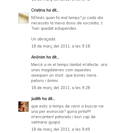
Cristina
ha dit...
NOmés quan fa mal temps? jo cada dia
necessito la meva dosis de xocolata...t
´han quedat estupendes.
Un abraçada.
18 de març del 2011, a les 9:18
Anònim ha dit...
Mercè a mi el temps també m'afecte...ara
unes magdalenes com aquestes
aixequen un mort...que bones nena...
petons i ànims
18 de març del 2011, a les 9:28
Judith
ha dit...
que estic a temps de venir a buscar-ne
una per esmorzar? quina pinta!!!!
m'encanten! petonets i bon cap de
setmana guapa
18 de març del 2011, a les 9:49