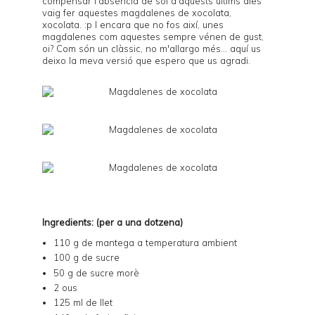
compensar l'absència de sol d'aquests últims dies
vaig fer aquestes magdalenes de xocolata,
xocolata. :p I encara que no fos així, unes
magdalenes com aquestes sempre vénen de gust,
oi? Com són un clàssic, no m'allargo més... aquí us
deixo la meva versió que espero que us agradi.
Ingredients: (per a una dotzena)
110 g de mantega a temperatura ambient
100 g de sucre
50 g de sucre morè
2 ous
125 ml de llet