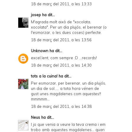
18 de març del 2011, a les 13:33
josep
ha dit...
M'agrada molt això de "xocolata,
xocolata". Per un dia plujós, el berenar (o
l'esmorzar, o les dues coses) perfecte.
18 de març del 2011, a les 13:56
Unknown
ha dit...
excel.lent, com sempre :D ...records!
18 de març del 2011, a les 14:30
tots a la cuina!
ha dit...
Per esmorzar, per berenar, un dia plujós,
un dia de sol..... a tota hora vénen de
gust unes magdalenes com aquestes!!
mmmmm...
18 de març del 2011, a les 14:38
Neus
ha dit...
I jo que venia a veure la teva crema i em
trobo amb aquestes magdalenes... quan