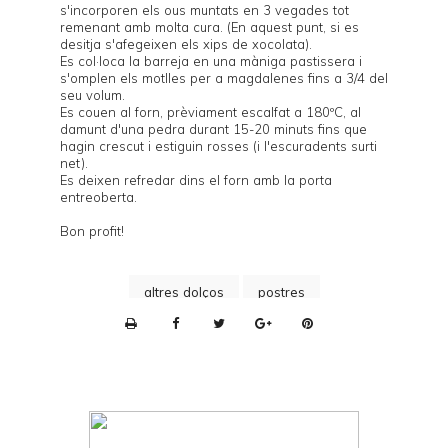
s'incorporen els ous muntats en 3 vegades tot
remenant amb molta cura. (En aquest punt, si es
desitja s'afegeixen els xips de xocolata).
Es col·loca la barreja en una màniga pastissera i
s'omplen els motlles per a magdalenes fins a 3/4 del
seu volum.
Es couen al forn, prèviament escalfat a 180ºC, al
damunt d'una
pedra
durant 15-20 minuts fins que
hagin crescut i estiguin rosses (i l'escuradents surti
net).
Es deixen refredar dins el forn amb la porta
entreoberta.
Bon profit!
altres dolços
postres
P
r
i
n
t