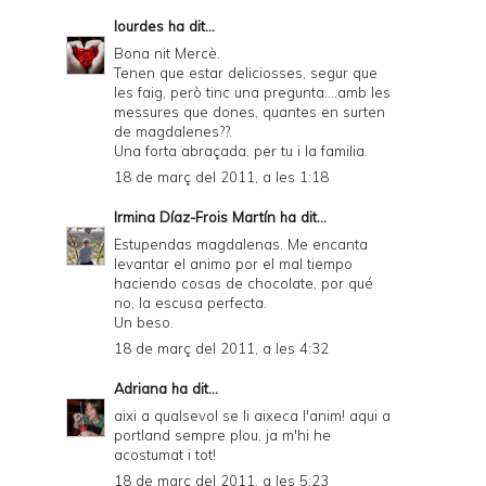
lourdes
ha dit...
Bona nit Mercè.
Tenen que estar deliciosses, segur que
les faig, però tinc una pregunta....amb les
messures que dones, quantes en surten
de magdalenes??.
Una forta abraçada, per tu i la familia.
18 de març del 2011, a les 1:18
Irmina Díaz-Frois Martín
ha dit...
Estupendas magdalenas. Me encanta
levantar el animo por el mal tiempo
haciendo cosas de chocolate, por qué
no, la escusa perfecta.
Un beso.
18 de març del 2011, a les 4:32
Adriana
ha dit...
aixi a qualsevol se li aixeca l'anim! aqui a
portland sempre plou, ja m'hi he
acostumat i tot!
18 de març del 2011, a les 5:23