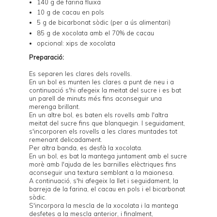
140 g de farina fluixa
10 g de cacau en pols
5 g de bicarbonat sòdic (per a ús alimentari)
85 g de xocolata amb el 70% de cacau
opcional: xips de xocolata
Preparació:
Es separen les clares dels rovells.
En un bol es munten les clares a punt de neu i a
continuació s'hi afegeix la meitat del sucre i es bat
un parell de minuts més fins aconseguir una
merenga brillant.
En un altre bol, es baten els rovells amb l'altra
meitat del sucre fins que blanquegin. I seguidament,
s'incorporen els rovells a les clares muntades tot
remenant delicadament.
Per altra banda, es desfà la xocolata.
En un bol, es bat la mantega juntament amb el sucre
morè amb l'ajuda de les barnilles elèctriques fins
aconseguir una textura semblant a la maionesa.
A continuació, s'hi afegeix la llet i seguidament, la
barreja de la farina, el cacau en pols i el bicarbonat
sòdic.
S'incorpora la mescla de la xocolata i la mantega
desfetes a la mescla anterior, i finalment,