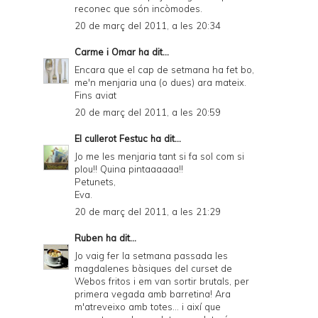
reconec que són incòmodes.
20 de març del 2011, a les 20:34
Carme i Omar
ha dit...
Encara que el cap de setmana ha fet bo,
me'n menjaria una (o dues) ara mateix.
Fins aviat
20 de març del 2011, a les 20:59
El cullerot Festuc
ha dit...
Jo me les menjaria tant si fa sol com si
plou!! Quina pintaaaaaa!!
Petunets,
Eva.
20 de març del 2011, a les 21:29
Ruben
ha dit...
Jo vaig fer la setmana passada les
magdalenes bàsiques del curset de
Webos fritos i em van sortir brutals, per
primera vegada amb barretina! Ara
m'atreveixo amb totes... i així que