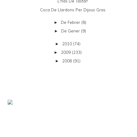
L'has De Tastar!
Coca De Llardons Per Dijous Gras
De Febrer
(8)
►
De Gener
(9)
►
2010
(74)
►
2009
(233)
►
2008
(91)
►