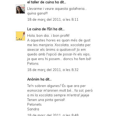
el taller de cuina
ha dit...
Llevarme i veure aquesta golafreria...
quina gana!!!
18 de març del 2011, a les 8:11
La cuina de l'Eri
ha dit...
Hola, bon dia.. i bon profit!
A aquestes hores es quan més de gust
me les menjaria. Xocolata, xocolata per
aixecar els ànims a qualsevol! Jo em
quedo amb l'opció de posar-hi els xips,
ja que ens hi posem... doncs ho fem bé!
Petons
18 de març del 2011, a les 8:32
Anònim ha dit...
Te'n sobren algunes? És que ara per
esmorzar m'anirien molt bé... fa sol, però
a mi la xocolata sempre m'entra! jejeje
Tenen una pinta genial!
Petonets
Sandra
18 de març del 2011, a les 8:48