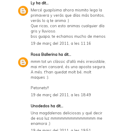
Ly
ha dit...
Mercé guapísima ahora mismito lega la
primavera y verás que días más bonitos,
verás lo q te anima :)
Que ricas, con esto animas cualquier día
gris y lluvioso.
bss guapa, te echamos mucho de menos
19 de març del 2011, a les 11:16
Rosa Ballerina
ha dit...
mmm tot un clàssic d'allò més irresistible,
mai m'en cansaré, és una aposta segura.
A més. t'han quedat molt bé, molt
maques :).
Petonets!!
19 de març del 2011, a les 18:49
Unodedos
ha dit...
Una magdalenas deliciosas y qué decir
de esa luz mmmmmmmmmmmmmm me
enamora ;)
19 de març del 2011, a les 19:51