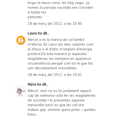
tingui la meva cuina, les faig segur...ja
nomes la paraula xocolata em conviden
a tastar-les
petonets
18 de març del 2011, a les 15:40
Laura
ha dit...
Mercé a mi la manca de sol també
m'afecta. En canvi els dies radiants com
el d'avui o el d'ahir m'omplen d'energia
positiva.De tota manera jo aquestes
magdalenes les menjaria en qualsevol
circumstància perquè com tot el que fas
són absolutament irresistibles.
18 de març del 2011, a les 15:41
Núria
ha dit...
Mercé...això no es fa..justament aquest
cap de setmana volia fer les magdalenes
de xocolata i tu presentes aqueste
meravella! però es que les vull ara
mateix..jeje. uhmmm quina pinta...i quintes
fotos..