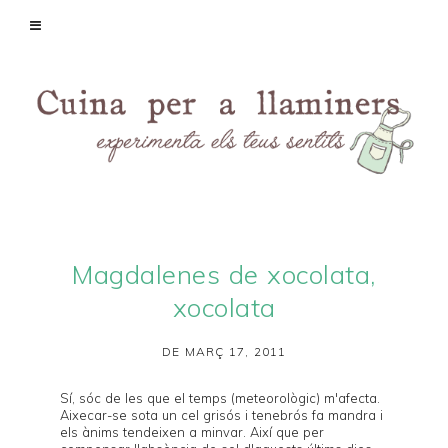
Magdalenes de xocolata,
xocolata
DE MARÇ 17, 2011
Sí, sóc de les que el temps (meteorològic) m'afecta.
Aixecar-se sota un cel grisós i tenebrós fa mandra i
els ànims tendeixen a minvar. Així que per