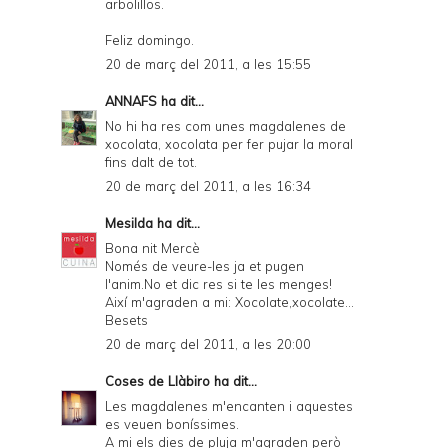
arbolillos.
Feliz domingo.
20 de març del 2011, a les 15:55
ANNAFS
ha dit...
No hi ha res com unes magdalenes de
xocolata, xocolata per fer pujar la moral
fins dalt de tot.
20 de març del 2011, a les 16:34
Mesilda
ha dit...
Bona nit Mercè
Només de veure-les ja et pugen
l'anim.No et dic res si te les menges!
Així m'agraden a mi: Xocolate,xocolate...
Besets
20 de març del 2011, a les 20:00
Coses de Llàbiro
ha dit...
Les magdalenes m'encanten i aquestes
es veuen boníssimes.
A mi els dies de pluja m'agraden però