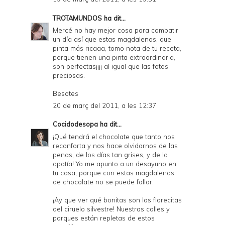
TROTAMUNDOS
ha dit...
Mercé no hay mejor cosa para combatir
un día así que estas magdalenas, que
pinta más ricaaa, tomo nota de tu receta,
porque tienen una pinta extraordinaria,
son perfectas¡¡¡¡ al igual que las fotos,
preciosas.
Besotes
20 de març del 2011, a les 12:37
Cocidodesopa
ha dit...
¡Qué tendrá el chocolate que tanto nos
reconforta y nos hace olvidarnos de las
penas, de los días tan grises, y de la
apatía! Yo me apunto a un desayuno en
tu casa, porque con estas magdalenas
de chocolate no se puede fallar.
¡Ay que ver qué bonitas son las florecitas
del ciruelo silvestre! Nuestras calles y
parques están repletas de estos