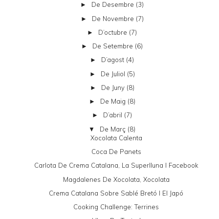
De Desembre
(3)
►
De Novembre
(7)
►
D’octubre
(7)
►
De Setembre
(6)
►
D’agost
(4)
►
De Juliol
(5)
►
De Juny
(8)
►
De Maig
(8)
►
D’abril
(7)
►
De Març
(8)
▼
Xocolata Calenta
Coca De Panets
Carlota De Crema Catalana, La Superlluna I Facebook
Magdalenes De Xocolata, Xocolata
Crema Catalana Sobre Sablé Bretó I El Japó
Cooking Challenge: Terrines