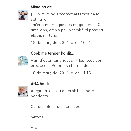
Mima
ha dit...
Jijiji A mi m'ha encantat el temps de la
setmana!!!
I m'encanten aquestes magdalenes :O)
amb xips, amb xips. Jo també hi posaria
els xips. Ptons
18 de març del 2011, a les 10:31
Cook me tender
ha dit...
Han d´estar tant riques!! Y les fotos son
precioses!! Petonets i bon finde!
18 de març del 2011, a les 11:16
ARA
ha dit...
Afegint a la llista de prohibits, pero
pendents.
Quines fotos mes boniques.
petons
Ara