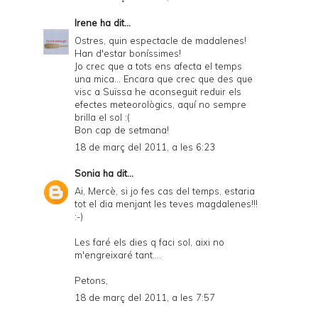
Irene
ha dit...
Ostres, quin espectacle de madalenes!
Han d'estar boníssimes!
Jo crec que a tots ens afecta el temps
una mica... Encara que crec que des que
visc a Suïssa he aconseguit reduir els
efectes meteorològics, aquí no sempre
brilla el sol :(
Bon cap de setmana!
18 de març del 2011, a les 6:23
Sonia
ha dit...
Ai, Mercè, si jo fes cas del temps, estaria
tot el dia menjant les teves magdalenes!!!
:-)
Les faré els dies q faci sol, aixi no
m'engreixaré tant....
Petons,
18 de març del 2011, a les 7:57