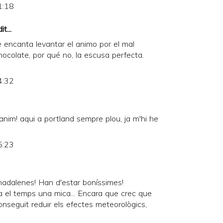
1:18
t...
encanta levantar el animo por el mal
ocolate, por qué no, la escusa perfecta.
4:32
l'anim! aqui a portland sempre plou, ja m'hi he
5:23
madalenes! Han d'estar boníssimes!
a el temps una mica... Encara que crec que
nseguit reduir els efectes meteorològics,