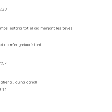
6:23
temps, estaria tot el dia menjant les teves
ixi no m'engreixaré tant....
7:57
reria... quina gana!!!
8:11