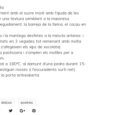
ta.
ament amb el sucre morè amb l'ajuda de les
ir una textura semblant a la maionesa.
 seguidament, la barreja de la farina, el cacau en
a i la mantega desfetes a la mescla anterior, i
untats en 3 vegades tot remenant amb molta
 s'afegeixen els xips de xocolata).
a pastissera i s'omplen els motlles per a
um.
lfat a 180ºC, al damunt d'una
pedra
durant 15-
stiguin rosses (i l'escuradents surti net).
 la porta entreoberta.
s dolços
postres