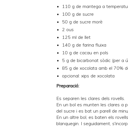
110 g de mantega a temperatu
100 g de sucre
50 g de sucre morè
2 ous
125 ml de llet
140 g de farina fluixa
10 g de cacau en pols
5 g de bicarbonat sòdic (per a ú
85 g de xocolata amb el 70% d
opcional: xips de xocolata
Preparació:
Es separen les clares dels rovells.
En un bol es munten les clares a pu
del sucre i es bat un parell de min
En un altre bol, es baten els rovell
blanquegin. I seguidament, s'incorp