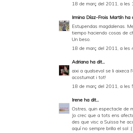
18 de març del 2011, a les 
Irmina Díaz-Frois Martín
ha di
Estupendas magdalenas. Me 
tiempo haciendo cosas de ch
Un beso.
18 de març del 2011, a les 
Adriana
ha dit...
aixi a qualsevol se li aixeca 
acostumat i tot!
18 de març del 2011, a les 
Irene
ha dit...
Ostres, quin espectacle de 
Jo crec que a tots ens afect
des que visc a Suïssa he aco
aquí no sempre brilla el sol :(