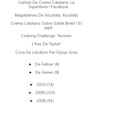
Carlota De Crema Catalana, La
Superlluna I Facebook
Magdalenes De Xocolata, Xocolata
Crema Catalana Sobre Sablé Bretó I El
Japó
Cooking Challenge: Terrines
L'has De Tastar!
Coca De Llardons Per Dijous Gras
De Febrer
(8)
►
De Gener
(9)
►
2010
(74)
►
2009
(233)
►
2008
(91)
►