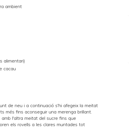
ra ambient
s alimentari)
e cacau
nt de neu i a continuació s'hi afegeix la meitat
uts més fins aconseguir una merenga brillant.
s amb l'altra meitat del sucre fins que
oren els rovells a les clares muntades tot