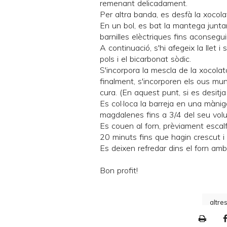
remenant delicadament.
Per altra banda, es desfà la xocola
En un bol, es bat la mantega junt
barnilles elèctriques fins aconsegu
A continuació, s'hi afegeix la llet i
pols i el bicarbonat sòdic.
S'incorpora la mescla de la xocolat
finalment, s'incorporen els ous m
cura. (En aquest punt, si es desitja
Es col·loca la barreja en una mànig
magdalenes fins a 3/4 del seu vol
Es couen al forn, prèviament esca
20 minuts fins que hagin crescut i e
Es deixen refredar dins el forn amb
Bon profit!
altre
P