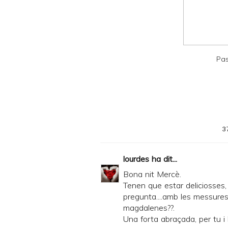
n
d
P
D
Pas
F
3
lourdes
ha dit...
Bona nit Mercè.
Tenen que estar deliciosses, 
pregunta....amb les messure
magdalenes??.
Una forta abraçada, per tu i l