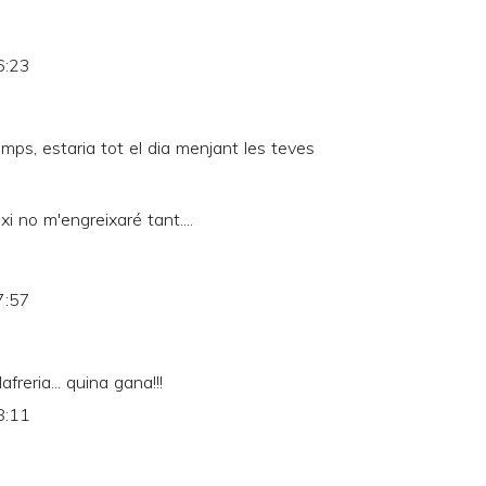
6:23
temps, estaria tot el dia menjant les teves
ixi no m'engreixaré tant....
7:57
reria... quina gana!!!
8:11