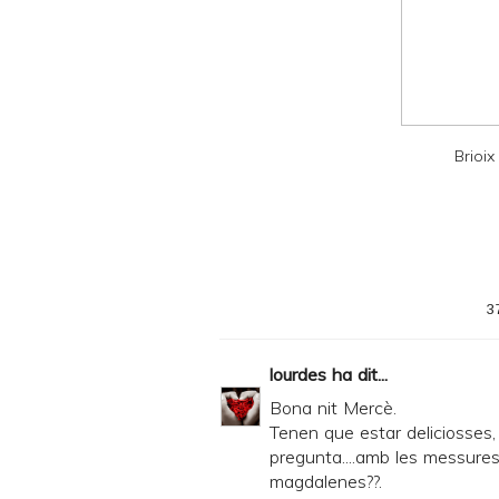
n
d
P
D
F
Brioix
3
lourdes
ha dit...
Bona nit Mercè.
Tenen que estar deliciosses, 
pregunta....amb les messure
magdalenes??.