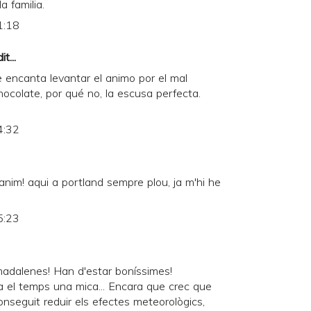
a familia.
1:18
t...
encanta levantar el animo por el mal
ocolate, por qué no, la escusa perfecta.
4:32
l'anim! aqui a portland sempre plou, ja m'hi he
5:23
madalenes! Han d'estar boníssimes!
a el temps una mica... Encara que crec que
nseguit reduir els efectes meteorològics,