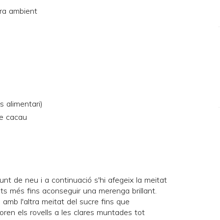
ra ambient
s alimentari)
e cacau
nt de neu i a continuació s'hi afegeix la meitat
uts més fins aconseguir una merenga brillant.
s amb l'altra meitat del sucre fins que
oren els rovells a les clares muntades tot