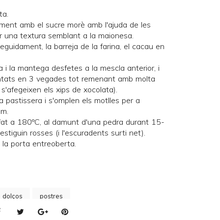
ta.
ament amb el sucre morè amb l'ajuda de les
ir una textura semblant a la maionesa.
 seguidament, la barreja de la farina, el cacau en
a i la mantega desfetes a la mescla anterior, i
untats en 3 vegades tot remenant amb molta
 s'afegeixen els xips de xocolata).
a pastissera i s'omplen els motlles per a
um.
lfat a 180ºC, al damunt d'una
pedra
durant 15-
stiguin rosses (i l'escuradents surti net).
 la porta entreoberta.
s dolços
postres