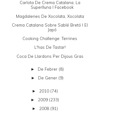
Carlota De Crema Catalana, La
Superlluna I Facebook
Magdalenes De Xocolata, Xocolata
Crema Catalana Sobre Sablé Bretó I El
Japó
Cooking Challenge: Terrines
L'has De Tastar!
Coca De Llardons Per Dijous Gras
De Febrer
(8)
►
De Gener
(9)
►
2010
(74)
►
2009
(233)
►
2008
(91)
►