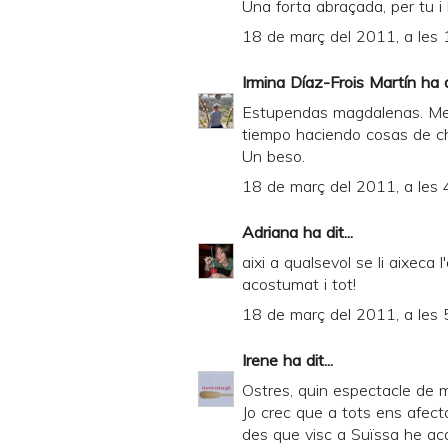
Una forta abraçada, per tu i l
18 de març del 2011, a les 
Irmina Díaz-Frois Martín
ha di
Estupendas magdalenas. Me 
tiempo haciendo cosas de ch
Un beso.
18 de març del 2011, a les 
Adriana
ha dit...
aixi a qualsevol se li aixeca 
acostumat i tot!
18 de març del 2011, a les 
Irene
ha dit...
Ostres, quin espectacle de 
Jo crec que a tots ens afect
des que visc a Suïssa he aco