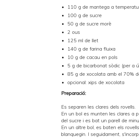
110 g de mantega a temperatu
100 g de sucre
50 g de sucre morè
2 ous
125 ml de llet
140 g de farina fluixa
10 g de cacau en pols
5 g de bicarbonat sòdic (per a ú
85 g de xocolata amb el 70% d
opcional: xips de xocolata
Preparació:
Es separen les clares dels rovells.
En un bol es munten les clares a pu
del sucre i es bat un parell de min
En un altre bol, es baten els rovell
blanquegin. I seguidament, s'incorp