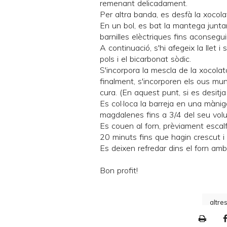
remenant delicadament.
Per altra banda, es desfà la xocola
En un bol, es bat la mantega junt
barnilles elèctriques fins aconsegu
A continuació, s'hi afegeix la llet i
pols i el bicarbonat sòdic.
S'incorpora la mescla de la xocolat
finalment, s'incorporen els ous m
cura. (En aquest punt, si es desitja
Es col·loca la barreja en una mànig
magdalenes fins a 3/4 del seu vol
Es couen al forn, prèviament esca
20 minuts fins que hagin crescut i e
Es deixen refredar dins el forn amb
Bon profit!
altre
P