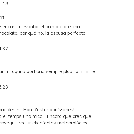
1:18
t...
encanta levantar el animo por el mal
ocolate, por qué no, la escusa perfecta.
4:32
l'anim! aqui a portland sempre plou, ja m'hi he
5:23
madalenes! Han d'estar boníssimes!
a el temps una mica... Encara que crec que
nseguit reduir els efectes meteorològics,