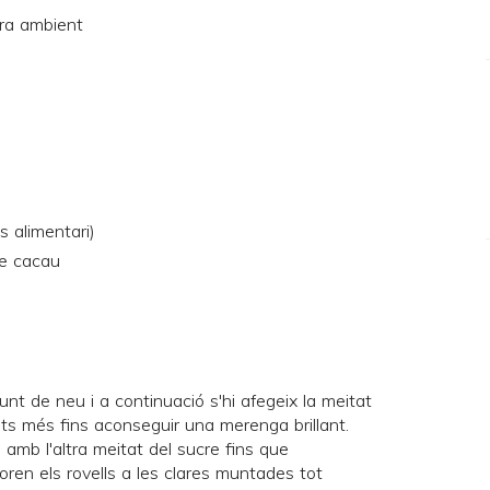
ra ambient
s alimentari)
e cacau
nt de neu i a continuació s'hi afegeix la meitat
uts més fins aconseguir una merenga brillant.
s amb l'altra meitat del sucre fins que
oren els rovells a les clares muntades tot