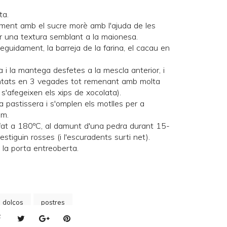
ta.
ament amb el sucre morè amb l'ajuda de les
ir una textura semblant a la maionesa.
 seguidament, la barreja de la farina, el cacau en
a i la mantega desfetes a la mescla anterior, i
untats en 3 vegades tot remenant amb molta
 s'afegeixen els xips de xocolata).
a pastissera i s'omplen els motlles per a
um.
lfat a 180ºC, al damunt d'una
pedra
durant 15-
stiguin rosses (i l'escuradents surti net).
 la porta entreoberta.
s dolços
postres