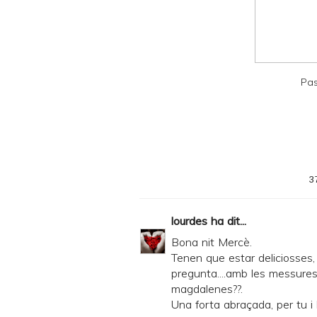
n
d
P
D
Pas
F
3
lourdes
ha dit...
Bona nit Mercè.
Tenen que estar deliciosses, 
pregunta....amb les messure
magdalenes??.
Una forta abraçada, per tu i l