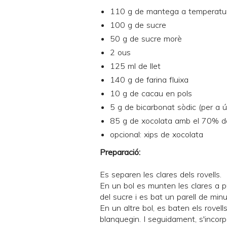
110 g de mantega a temperatu
100 g de sucre
50 g de sucre morè
2 ous
125 ml de llet
140 g de farina fluixa
10 g de cacau en pols
5 g de bicarbonat sòdic (per a ú
85 g de xocolata amb el 70% d
opcional: xips de xocolata
Preparació:
Es separen les clares dels rovells.
En un bol es munten les clares a pu
del sucre i es bat un parell de min
En un altre bol, es baten els rovell
blanquegin. I seguidament, s'incorp