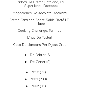
Carlota De Crema Catalana, La
Superlluna I Facebook
Magdalenes De Xocolata, Xocolata
Crema Catalana Sobre Sablé Bretó I El
Japó
Cooking Challenge: Terrines
L'has De Tastar!
Coca De Llardons Per Dijous Gras
De Febrer
(8)
►
De Gener
(9)
►
2010
(74)
►
2009
(233)
►
2008
(91)
►