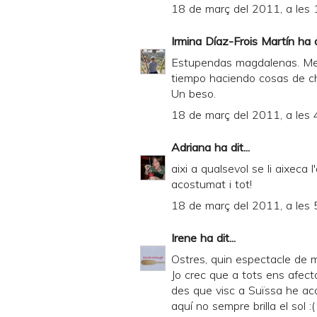
18 de març del 2011, a les 
Irmina Díaz-Frois Martín
ha di
Estupendas magdalenas. Me 
tiempo haciendo cosas de ch
Un beso.
18 de març del 2011, a les 
Adriana
ha dit...
aixi a qualsevol se li aixeca 
acostumat i tot!
18 de març del 2011, a les 
Irene
ha dit...
Ostres, quin espectacle de 
Jo crec que a tots ens afect
des que visc a Suïssa he aco
aquí no sempre brilla el sol :(