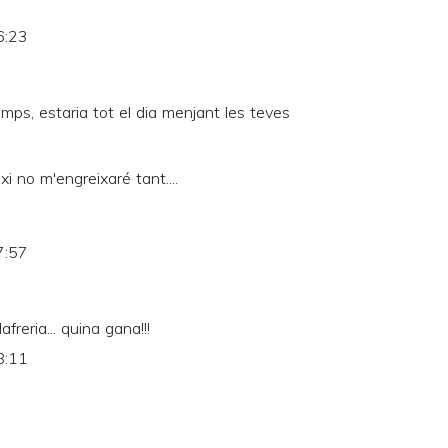
6:23
temps, estaria tot el dia menjant les teves
ixi no m'engreixaré tant....
7:57
reria... quina gana!!!
8:11