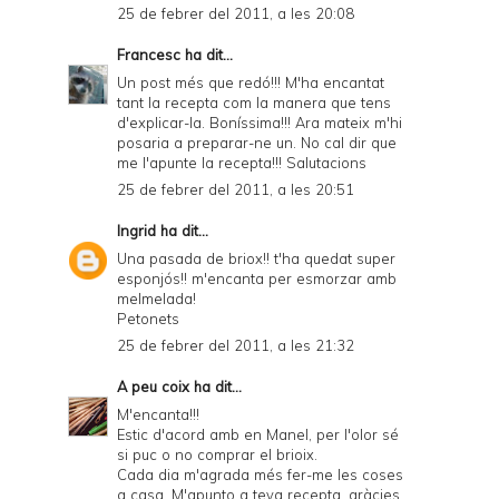
25 de febrer del 2011, a les 20:08
Francesc
ha dit...
Un post més que redó!!! M'ha encantat
tant la recepta com la manera que tens
d'explicar-la. Boníssima!!! Ara mateix m'hi
posaria a preparar-ne un. No cal dir que
me l'apunte la recepta!!! Salutacions
25 de febrer del 2011, a les 20:51
Ingrid
ha dit...
Una pasada de briox!! t'ha quedat super
esponjós!! m'encanta per esmorzar amb
melmelada!
Petonets
25 de febrer del 2011, a les 21:32
A peu coix
ha dit...
M'encanta!!!
Estic d'acord amb en Manel, per l'olor sé
si puc o no comprar el brioix.
Cada dia m'agrada més fer-me les coses
a casa. M'apunto a teva recepta. gràcies