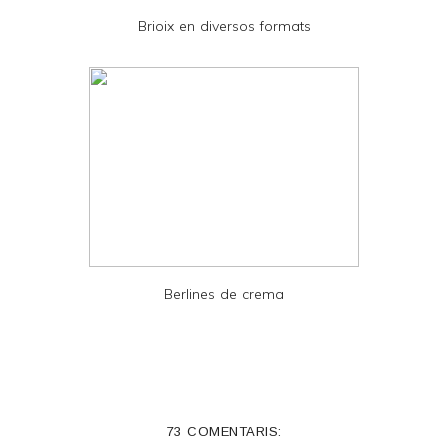
D
Brioix en diversos formats
F
Berlines de crema
73 COMENTARIS: