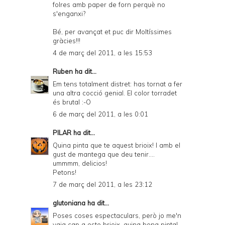
folres amb paper de forn perquè no
s'enganxi?
Bé, per avançat et puc dir Moltíssimes
gràcies!!!
4 de març del 2011, a les 15:53
Ruben
ha dit...
Em tens totalment distret: has tornat a fer
una altra cocció genial. El color torradet
és brutal :-O
6 de març del 2011, a les 0:01
PILAR
ha dit...
Quina pinta que te aquest brioix! I amb el
gust de mantega que deu tenir....
ummmm, delicios!
Petons!
7 de març del 2011, a les 23:12
glutoniana
ha dit...
Poses coses espectaculars, però jo me'n
vaig cap a este brioix, quina bona pinta!