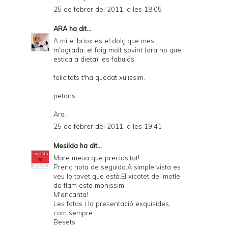
25 de febrer del 2011, a les 18:05
ARA
ha dit...
A mi el briox es el dolç que mes
m'agrada, el faig molt sovint (ara no que
estica a dieta), es fabulós.
felicitats t'ha quedat xulissim.
petons
Ara.
25 de febrer del 2011, a les 19:41
Mesilda
ha dit...
Mare meua que preciositat!
Prenc nota de seguida.A simple vista es
veu lo tovet que està.El xicotet del motle
de flam esta monissim.
M'encanta!
Les fotos i la presentació exquisides,
com sempre.
Besets