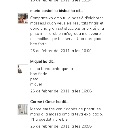
26 de febrer del 2011, a les 15:24
maria cosbel la bisbal
ha dit...
Comparteixo amb tu la passió d'elaborar
masses.I quan veus els resultats finals et
dóna una gran satisfacció.El brioix té una
pinta inmillorable i m'agrada molt veure
els motllos que fas servir .Una abraçada
ben forta.
26 de febrer del 2011, a les 16:00
Miquel
ha dit...
quina bona pinta que fa
bon finde
peto
miquel
26 de febrer del 2011, a les 16:08
Carme i Omar
ha dit...
Mercè em fas venir ganes de posar les
mans a la massa amb la teva explicació.
T'ha quedat increible!!!
26 de febrer del 2011, a les 20:58