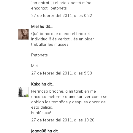
´ha entrat :)) el brioix petitó m´ha
encantat!! petonets
27 de febrer del 2011, a les 0:22
Miel
ha dit...
Què bonic que queda el brioixet
individual!!! és veritat... és un plaer
treballar les masses!!!
Petonets
Meil
27 de febrer del 2011, a les 9:50
Kako
ha dit...
Hermoso brioche, a mi tambien me
encanta meterme a amasar, ver como se
doblan los tamaños y despues gozar de
esta delicia.
Fantástico!
27 de febrer del 2011, a les 10:20
joana08
ha dit...