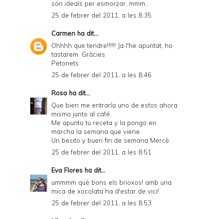
són ideals per esmorzar, mmm...
25 de febrer del 2011, a les 8:35
Carmen
ha dit...
Ohhhh que tendre!!!!!! Ja l'he apuntat, ho
tastarem. Gràcies
Petonets
25 de febrer del 2011, a les 8:46
Rosa
ha dit...
Que bien me entraría uno de estos ahora
mismo junto al café.
Me apunto tu receta y la pongo en
marcha la semana que viene.
Un besito y buen fin de semana Mercè
25 de febrer del 2011, a les 8:51
Eva Flores
ha dit...
ummmm què bons els brioxos! amb una
mica de xocolata ha d'estar de vici!
25 de febrer del 2011, a les 8:53