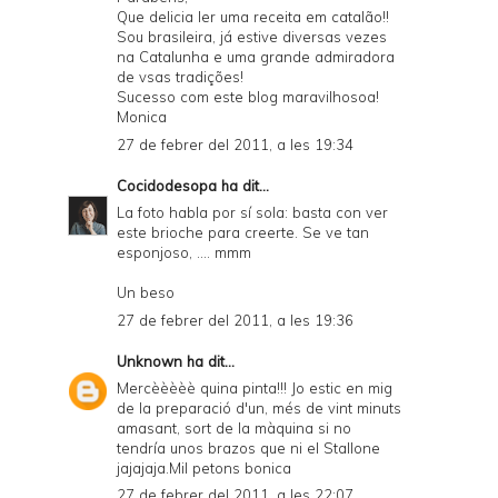
Que delicia ler uma receita em catalão!!
Sou brasileira, já estive diversas vezes
na Catalunha e uma grande admiradora
de vsas tradições!
Sucesso com este blog maravilhosoa!
Monica
27 de febrer del 2011, a les 19:34
Cocidodesopa
ha dit...
La foto habla por sí sola: basta con ver
este brioche para creerte. Se ve tan
esponjoso, .... mmm
Un beso
27 de febrer del 2011, a les 19:36
Unknown
ha dit...
Mercèèèèè quina pinta!!! Jo estic en mig
de la preparació d'un, més de vint minuts
amasant, sort de la màquina si no
tendría unos brazos que ni el Stallone
jajajaja.Mil petons bonica
27 de febrer del 2011, a les 22:07