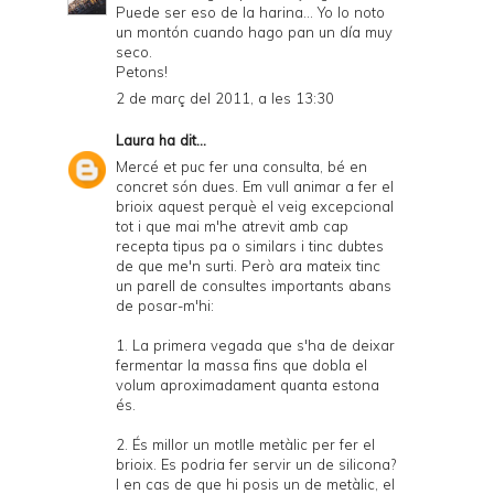
Puede ser eso de la harina... Yo lo noto
un montón cuando hago pan un día muy
seco.
Petons!
2 de març del 2011, a les 13:30
Laura
ha dit...
Mercé et puc fer una consulta, bé en
concret són dues. Em vull animar a fer el
brioix aquest perquè el veig excepcional
tot i que mai m'he atrevit amb cap
recepta tipus pa o similars i tinc dubtes
de que me'n surti. Però ara mateix tinc
un parell de consultes importants abans
de posar-m'hi:
1. La primera vegada que s'ha de deixar
fermentar la massa fins que dobla el
volum aproximadament quanta estona
és.
2. És millor un motlle metàlic per fer el
brioix. Es podria fer servir un de silicona?
I en cas de que hi posis un de metàlic, el