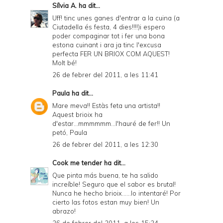
Sílvia A.
ha dit...
Uff! tinc unes ganes d'entrar a la cuina (a
Ciutadella és festa, 4 dies!!!!)i espero
poder compaginar tot i fer una bona
estona cuinant i ara ja tinc l'excusa
perfecta FER UN BRIOX COM AQUEST!
Molt bé!
26 de febrer del 2011, a les 11:41
Paula
ha dit...
Mare meva!! Estàs feta una artista!!
Aquest brioix ha
d'estar...mmmmmm...l'hauré de fer!! Un
petó, Paula
26 de febrer del 2011, a les 12:30
Cook me tender
ha dit...
Que pinta más buena, te ha salido
increíble! Seguro que el sabor es brutal!
Nunca he hecho brioix......lo intentaré! Por
cierto las fotos estan muy bien! Un
abrazo!