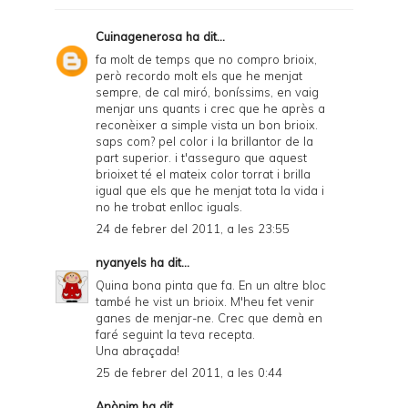
Cuinagenerosa
ha dit...
fa molt de temps que no compro brioix,
però recordo molt els que he menjat
sempre, de cal miró, boníssims, en vaig
menjar uns quants i crec que he après a
reconèixer a simple vista un bon brioix.
saps com? pel color i la brillantor de la
part superior. i t'asseguro que aquest
brioixet té el mateix color torrat i brilla
igual que els que he menjat tota la vida i
no he trobat enlloc iguals.
24 de febrer del 2011, a les 23:55
nyanyels
ha dit...
Quina bona pinta que fa. En un altre bloc
també he vist un brioix. M'heu fet venir
ganes de menjar-ne. Crec que demà en
faré seguint la teva recepta.
Una abraçada!
25 de febrer del 2011, a les 0:44
Anònim ha dit...