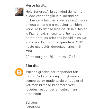
Mercè
ha dit...
Hola EandradA, la cantidad de harina
puede variar según la humedad del
ambiente, y también a veces según si se
amasa a mano o a máquina, también
varia. Yo lo amaso más de 30 minutos en
la Kitchenaid. En cuanto al tiempo de
horno para los brioches individuales, yo
los hice a la misma temperatura 210ºC
hasta que estén doraditos (unos 4-5
min).
20 de maig del 2011, a les 17:47
E
ha dit...
Muchas gracias por responder tan
rápido. Solo otra pregunta: ¿Cuánto
tiempo aproximado tarda en doblar el
volumen la masa la primera vez?
(puedes responder en catalán sin
problema).
Saludos,
EandradA