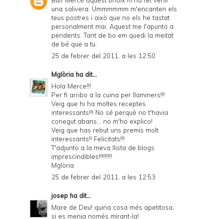
Buff Mercé aquest brioix m'ha fet venir
una salivera. Ummmmmm m'encanten els
teus postres i això que no els he tastat
personalment mai. Aquest me l'apunto a
pendents. Tant de bo em quedi la meitat
de bé que a tu.
25 de febrer del 2011, a les 12:50
Mglòria
ha dit...
Hola Merce!!!
Per fi arribo a la cuina per llaminers!!!
Veig que hi ha moltes receptes
interessants!!! No sé perquè no t'havia
conegut abans... no m'ho explico!
Veig que has rebut uns premis molt
interessants!! Felicitats!!!
T'adjunto a la meva llista de blogs
imprescindibles!!!!!!!!!
Mglòria
25 de febrer del 2011, a les 12:53
josep
ha dit...
Mare de Deu! quina cosa més apetitosa,
si es menja només mirant-la!