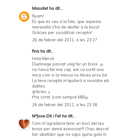
Massitet
ha dit...
Nyam!
És que es veu a la foto, que aquesta
meravella s'ha de desfer a la boca!
Gràcies per socialitzar recepta!
26 de febrer del 2011, a les 23:27
fina ha dit...
Hola Mercè,
Diumnege passat vaig fer un briox...¡¡¡
no havia fet mai cap, em va sortit una
mica com si la massa no lleves prou bé.
La teva recepta m'ajudarà a resoldre els
dubtes,
gràcies, ¡¡
t'ha sortit, (com sempre MB)¡¡¡
26 de febrer del 2011, a les 23:38
MªJose-Dit i Fet
ha dit...
Com m´agradaria tenir un bocí del teu
brioix per demà esmorzar!!! l´has descrit
tan abellidor que no saps quina gola m