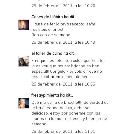
25 de febrer del 2011, a les 10:26
Coses de Llàbiro
ha dit...
Hauré de fer la teva recepta, se'm
resisteix el briox!
Bon cap de setmana.
25 de febrer del 2011, a les 10:49
el taller de cuina
ha dit...
En aquestes fotos tan xules que has fet
ja es veu que aquest brioche és ben
especial!! Congelar-lo? vols dir que no
ens l'acabarem immediatament?
25 de febrer del 2011, a les 10:55
fresaypimienta
ha dit...
Que maravilla de brioche!!!!! de verdad qu
te ha quedado de lujo, debe ser
delicioso, estoy por ponerme con las
manos en la masa.....besos y buen fin de
semana
25 de febrer del 2011, a les 11:01