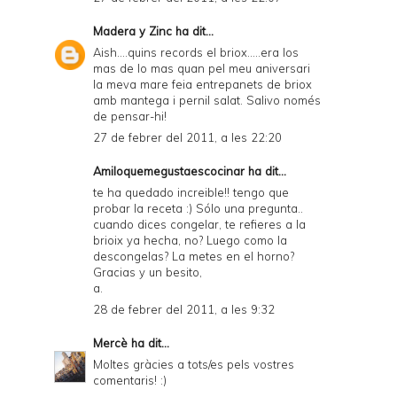
Madera y Zinc
ha dit...
Aish....quins records el briox.....era los
mas de lo mas quan pel meu aniversari
la meva mare feia entrepanets de briox
amb mantega i pernil salat. Salivo només
de pensar-hi!
27 de febrer del 2011, a les 22:20
Amiloquemegustaescocinar
ha dit...
te ha quedado increible!! tengo que
probar la receta :) Sólo una pregunta..
cuando dices congelar, te refieres a la
brioix ya hecha, no? Luego como la
descongelas? La metes en el horno?
Gracias y un besito,
a.
28 de febrer del 2011, a les 9:32
Mercè
ha dit...
Moltes gràcies a tots/es pels vostres
comentaris! :)