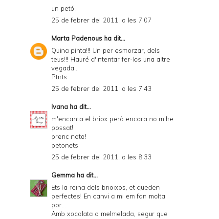
un petó,
25 de febrer del 2011, a les 7:07
Marta Padenous
ha dit...
Quina pinta!!! Un per esmorzar, dels
teus!!! Hauré d'intentar fer-los una altre
vegada...
Ptnts
25 de febrer del 2011, a les 7:43
Ivana
ha dit...
m'encanta el briox però encara no m'he
possat!
prenc nota!
petonets
25 de febrer del 2011, a les 8:33
Gemma
ha dit...
Ets la reina dels brioixos, et queden
perfectes! En canvi a mi em fan molta
por...
Amb xocolata o melmelada, segur que