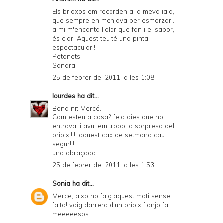
Els brioxos em recorden a la meva iaia,
que sempre en menjava per esmorzar...
a mi m'encanta l'olor que fan i el sabor,
és clar! Aquest teu té una pinta
espectacular!!
Petonets
Sandra
25 de febrer del 2011, a les 1:08
lourdes
ha dit...
Bona nit Mercé.
Com esteu a casa?, feia dies que no
entrava, i avui em trobo la sorpresa del
brioix.!!!, aquest cap de setmana cau
segur!!!
una abraçada
25 de febrer del 2011, a les 1:53
Sonia
ha dit...
Merce, aixo ho faig aquest mati sense
falta! vaig darrera d'un brioix flonjo fa
meeeeesos....