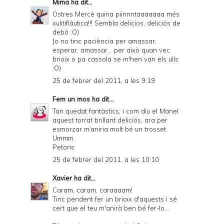
Mima
ha dit...
Ostres Mercè quina piinnntaaaaaaa més
xulitiflàutica!!! Sembla delicios, deliciós de
debó :O)
Jo no tinc paciència per amassar,
esperar, amassar... per això quan vec
brioix o pa cassola se m'hen van els ulls
:O)
25 de febrer del 2011, a les 9:19
Fem un mos
ha dit...
Tan quedat fantàstics, i com diu el Manel
aquest torrat brillant deliciós, ara per
esmorzar m’aniria molt bé un trosset
Ummm
Petons
25 de febrer del 2011, a les 10:10
Xavier
ha dit...
Caram, caram, caraaaam!
Tinc pendent fer un brioix d'aquests i sé
cert que el teu m'anirà ben bé fer-lo...