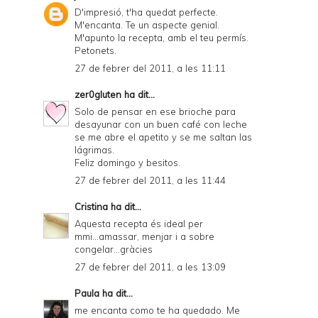
D'impresió, t'ha quedat perfecte.
M'encanta. Te un aspecte genial.
M'apunto la recepta, amb el teu permís.
Petonets.
27 de febrer del 2011, a les 11:11
zer0gluten
ha dit...
Solo de pensar en ese brioche para
desayunar con un buen café con leche
se me abre el apetito y se me saltan las
lágrimas.
Feliz domingo y besitos.
27 de febrer del 2011, a les 11:44
Cristina
ha dit...
Aquesta recepta és ideal per
mmi...amassar, menjar i a sobre
congelar...gràcies
27 de febrer del 2011, a les 13:09
Paula
ha dit...
me encanta como te ha quedado. Me