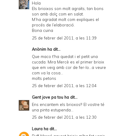
Hola
Els brioixos son molt agraïts, tan bons
son amb dolç com en salat.
M’ha agradat molt com expliques el
procés de l’elaboració.
Bona cuina
25 de febrer del 2011, a les 11:39
Anònim ha dit...
Que maco t'ha quedat i el petit una
cucada. Mira Mercè es el primer brioix
que em veig amb cor de fer-lo...a veure
com va la cosa...
molts petons
25 de febrer del 2011, a les 12:04
Gent jove pa tou
ha dit...
Ens encantem els brioxos!! El vostre té
una pinta estupenda...
25 de febrer del 2011, a les 12:30
Laura
ha dit...