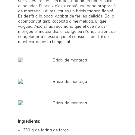
ser viu es tractés. I el millor, obtenir un bon resultat
al paladar. El brioix d'avui conté una bona proporció
de mantega, i el resultat és un brioix taaaan flonjo!
Es desfà a la boca. Acabat de fer, és deliciós. Sol o
acompanyat amb xocolata o melmelada. El que
vulgueu. Això sí, us recomano que el que no us
mengeu el mateix dia, el congeleu i l'aneu traient del
congelador a mesura que el consumiu per tal de
mantenir aquesta flonjositat.
Ingredients:
250 g de farina de força