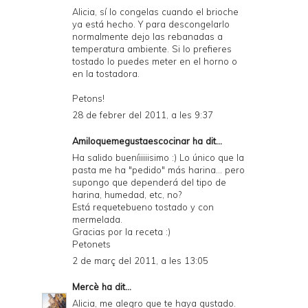
Alicia, sí lo congelas cuando el brioche
ya está hecho. Y para descongelarlo
normalmente dejo las rebanadas a
temperatura ambiente. Si lo prefieres
tostado lo puedes meter en el horno o
en la tostadora.
Petons!
28 de febrer del 2011, a les 9:37
Amiloquemegustaescocinar
ha dit...
Ha salido bueníiiiiisimo :) Lo único que la
pasta me ha "pedido" más harina... pero
supongo que dependerá del tipo de
harina, humedad, etc, no?
Está requetebueno tostado y con
mermelada.
Gracias por la receta :)
Petonets
2 de març del 2011, a les 13:05
Mercè
ha dit...
Alicia, me alegro que te haya gustado.