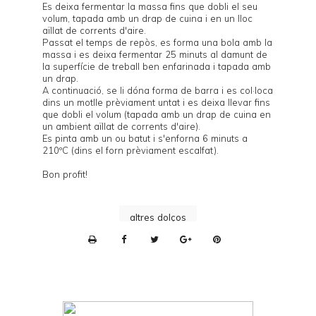
Es deixa fermentar la massa fins que dobli el seu
volum, tapada amb un drap de cuina i en un lloc
aïllat de corrents d'aire.
Passat el temps de repòs, es forma una bola amb la
massa i es deixa fermentar 25 minuts al damunt de
la superfície de treball ben enfarinada i tapada amb
un drap.
A continuació, se li dóna forma de barra i es col·loca
dins un motlle prèviament untat i es deixa llevar fins
que dobli el volum (tapada amb un drap de cuina en
un ambient aïllat de corrents d'aire).
Es pinta amb un ou batut i s'enforna 6 minuts a
210ºC (dins el forn prèviament escalfat).
Bon profit!
altres dolços
P
r
i
n