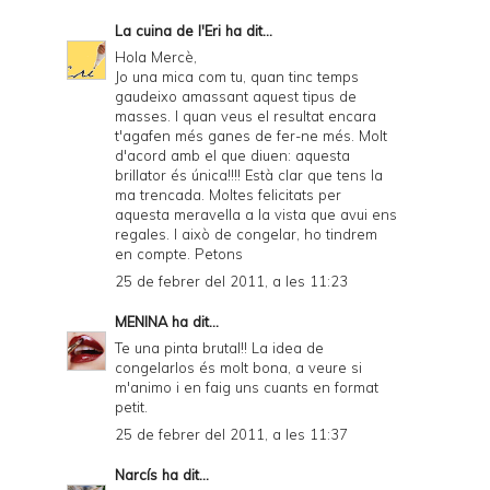
La cuina de l'Eri
ha dit...
Hola Mercè,
Jo una mica com tu, quan tinc temps
gaudeixo amassant aquest tipus de
masses. I quan veus el resultat encara
t'agafen més ganes de fer-ne més. Molt
d'acord amb el que diuen: aquesta
brillator és única!!!! Està clar que tens la
ma trencada. Moltes felicitats per
aquesta meravella a la vista que avui ens
regales. I això de congelar, ho tindrem
en compte. Petons
25 de febrer del 2011, a les 11:23
MENINA
ha dit...
Te una pinta brutal!! La idea de
congelarlos és molt bona, a veure si
m'animo i en faig uns cuants en format
petit.
25 de febrer del 2011, a les 11:37
Narcís
ha dit...