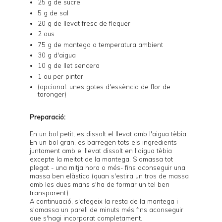
25 g de sucre
5 g de sal
20 g de llevat fresc de flequer
2 ous
75 g de mantega a temperatura ambient
30 g d'aigua
10 g de llet sencera
1 ou per pintar
(opcional: unes gotes d'essència de flor de
taronger)
Preparació:
En un bol petit, es dissolt el llevat amb l'aigua tèbia.
En un bol gran, es barregen tots els ingredients
juntament amb el llevat dissolt en l'aigua tèbia
excepte la meitat de la mantega. S'amassa tot
plegat - una mitja hora o més- fins aconseguir una
massa ben elàstica (quan s'estira un tros de massa
amb les dues mans s'ha de formar un tel ben
transparent).
A continuació, s'afegeix la resta de la mantega i
s'amassa un parell de minuts més fins aconseguir
que s'hagi incorporat completament.