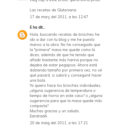
Las recetas de Glutoniana
17 de març del 2011, a les 12:47
E
ha dit...
Hola, buscando recetas de brioches he
ido a dar con tu blog y me he puesto
manos a la obra. No he conseguido que
la "primera" masa me quede como tú
dices, además de que he tenido que
añadir bastante más harina porque no
dejaba de estar pegajosa. Ahora está
doblando tamaño por primera vez, no sé
qué pasará, si subirá y conseguiré hacer
una bola.
Yo quiero hace los brioches individuales,
¿alguna sugerencia de temperatura o
tiempo de horno en este caso? o ¿alguna
sugerencia para que la masa quede más
compacta?
Muchas gracias y un saludo,
EandradA
20 de maig del 2011, a les 17:21