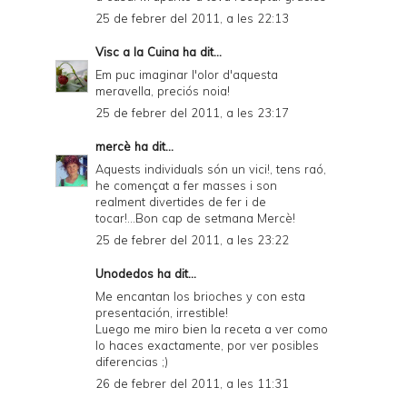
25 de febrer del 2011, a les 22:13
Visc a la Cuina
ha dit...
Em puc imaginar l'olor d'aquesta
meravella, preciós noia!
25 de febrer del 2011, a les 23:17
mercè
ha dit...
Aquests individuals són un vici!, tens raó,
he començat a fer masses i son
realment divertides de fer i de
tocar!...Bon cap de setmana Mercè!
25 de febrer del 2011, a les 23:22
Unodedos
ha dit...
Me encantan los brioches y con esta
presentación, irrestible!
Luego me miro bien la receta a ver como
lo haces exactamente, por ver posibles
diferencias ;)
26 de febrer del 2011, a les 11:31