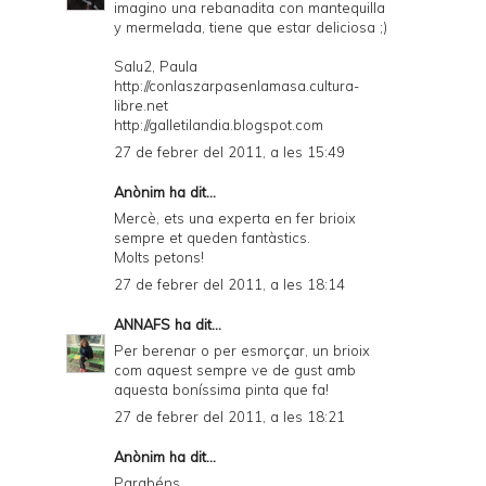
imagino una rebanadita con mantequilla
y mermelada, tiene que estar deliciosa ;)
Salu2, Paula
http://conlaszarpasenlamasa.cultura-
libre.net
http://galletilandia.blogspot.com
27 de febrer del 2011, a les 15:49
Anònim ha dit...
Mercè, ets una experta en fer brioix
sempre et queden fantàstics.
Molts petons!
27 de febrer del 2011, a les 18:14
ANNAFS
ha dit...
Per berenar o per esmorçar, un brioix
com aquest sempre ve de gust amb
aquesta boníssima pinta que fa!
27 de febrer del 2011, a les 18:21
Anònim ha dit...
Parabéns,