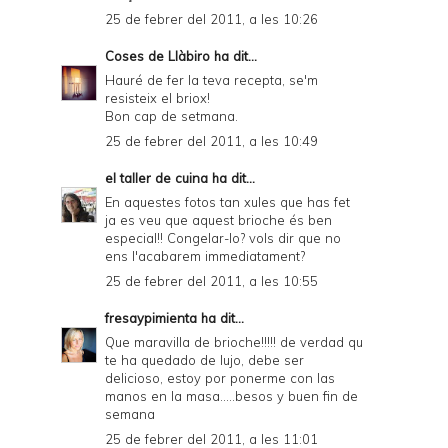
25 de febrer del 2011, a les 10:26
Coses de Llàbiro
ha dit...
Hauré de fer la teva recepta, se'm
resisteix el briox!
Bon cap de setmana.
25 de febrer del 2011, a les 10:49
el taller de cuina
ha dit...
En aquestes fotos tan xules que has fet
ja es veu que aquest brioche és ben
especial!! Congelar-lo? vols dir que no
ens l'acabarem immediatament?
25 de febrer del 2011, a les 10:55
fresaypimienta
ha dit...
Que maravilla de brioche!!!!! de verdad qu
te ha quedado de lujo, debe ser
delicioso, estoy por ponerme con las
manos en la masa.....besos y buen fin de
semana
25 de febrer del 2011, a les 11:01