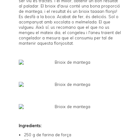
ser viu es tractés. I el millor, obtenir un bon resultat
al paladar. El brioix d'avui conté una bona proporció
de mantega, i el resultat és un brioix taaaan flonjo!
Es desfà a la boca. Acabat de fer, és deliciós. Sol o
acompanyat amb xocolata o melmelada. El que
vulgueu. Això sí, us recomano que el que no us
mengeu el mateix dia, el congeleu i l'aneu traient del
congelador a mesura que el consumiu per tal de
mantenir aquesta flonjositat.
Ingredients:
250 g de farina de força