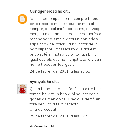
Cuinagenerosa
ha dit...
fa molt de temps que no compro brioix,
però recordo molt els que he menjat
sempre, de cal miró, boníssims, en vaig
menjar uns quants i crec que he après a
reconèixer a simple vista un bon brioix.
saps com? pel color i la brillantor de la
part superior. i t'asseguro que aquest
brioixet té el mateix color torrat i brilla
igual que els que he menjat tota la vida i
no he trobat enlloc iguals.
24 de febrer del 2011, a les 23:55
nyanyels
ha dit...
Quina bona pinta que fa. En un altre bloc
també he vist un brioix. M'heu fet venir
ganes de menjar-ne. Crec que demà en
faré seguint la teva recepta.
Una abraçada!
25 de febrer del 2011, a les 0:44
Anònim ha dit...