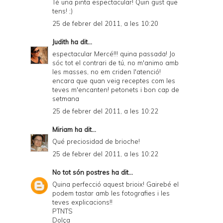
Té una pinta espectacular! Quin gust que
tens! ;)
25 de febrer del 2011, a les 10:20
Judith
ha dit...
espectacular Mercé!!! quina passada! Jo
sóc tot el contrari de tú, no m'animo amb
les masses, no em criden l'atenció!
encara que quan veig receptes com les
teves m'encanten! petonets i bon cap de
setmana
25 de febrer del 2011, a les 10:22
Miriam
ha dit...
Qué preciosidad de brioche!
25 de febrer del 2011, a les 10:22
No tot són postres
ha dit...
Quina perfecció aquest brioix! Gairebé el
podem tastar amb les fotografies i les
teves explicacions!!
PTNTS
Dolça