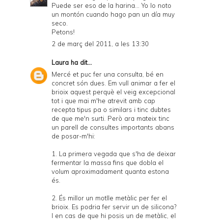
Puede ser eso de la harina... Yo lo noto
un montón cuando hago pan un día muy
seco.
Petons!
2 de març del 2011, a les 13:30
Laura
ha dit...
Mercé et puc fer una consulta, bé en
concret són dues. Em vull animar a fer el
brioix aquest perquè el veig excepcional
tot i que mai m'he atrevit amb cap
recepta tipus pa o similars i tinc dubtes
de que me'n surti. Però ara mateix tinc
un parell de consultes importants abans
de posar-m'hi:
1. La primera vegada que s'ha de deixar
fermentar la massa fins que dobla el
volum aproximadament quanta estona
és.
2. És millor un motlle metàlic per fer el
brioix. Es podria fer servir un de silicona?
I en cas de que hi posis un de metàlic, el