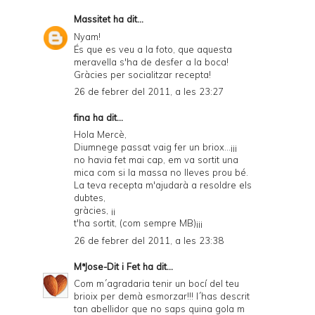
Massitet
ha dit...
Nyam!
És que es veu a la foto, que aquesta
meravella s'ha de desfer a la boca!
Gràcies per socialitzar recepta!
26 de febrer del 2011, a les 23:27
fina ha dit...
Hola Mercè,
Diumnege passat vaig fer un briox...¡¡¡
no havia fet mai cap, em va sortit una
mica com si la massa no lleves prou bé.
La teva recepta m'ajudarà a resoldre els
dubtes,
gràcies, ¡¡
t'ha sortit, (com sempre MB)¡¡¡
26 de febrer del 2011, a les 23:38
MªJose-Dit i Fet
ha dit...
Com m´agradaria tenir un bocí del teu
brioix per demà esmorzar!!! l´has descrit
tan abellidor que no saps quina gola m