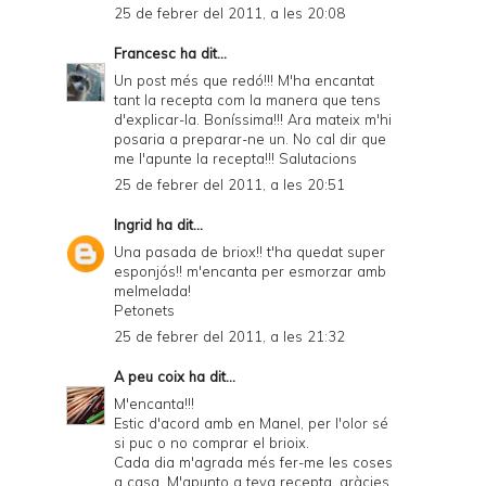
25 de febrer del 2011, a les 20:08
Francesc
ha dit...
Un post més que redó!!! M'ha encantat
tant la recepta com la manera que tens
d'explicar-la. Boníssima!!! Ara mateix m'hi
posaria a preparar-ne un. No cal dir que
me l'apunte la recepta!!! Salutacions
25 de febrer del 2011, a les 20:51
Ingrid
ha dit...
Una pasada de briox!! t'ha quedat super
esponjós!! m'encanta per esmorzar amb
melmelada!
Petonets
25 de febrer del 2011, a les 21:32
A peu coix
ha dit...
M'encanta!!!
Estic d'acord amb en Manel, per l'olor sé
si puc o no comprar el brioix.
Cada dia m'agrada més fer-me les coses
a casa. M'apunto a teva recepta. gràcies