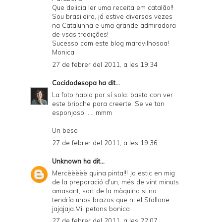
Que delicia ler uma receita em catalão!!
Sou brasileira, já estive diversas vezes
na Catalunha e uma grande admiradora
de vsas tradições!
Sucesso com este blog maravilhosoa!
Monica
27 de febrer del 2011, a les 19:34
Cocidodesopa
ha dit...
La foto habla por sí sola: basta con ver
este brioche para creerte. Se ve tan
esponjoso, .... mmm
Un beso
27 de febrer del 2011, a les 19:36
Unknown
ha dit...
Mercèèèèè quina pinta!!! Jo estic en mig
de la preparació d'un, més de vint minuts
amasant, sort de la màquina si no
tendría unos brazos que ni el Stallone
jajajaja.Mil petons bonica
27 de febrer del 2011, a les 22:07