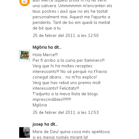
Buff Mercé aquest brioix m'ha fet venir
una salivera. Ummmmmm m'encanten els
teus postres i això que no els he tastat
personalment mai. Aquest me l'apunto a
pendents. Tant de bo em quedi la meitat
de bé que a tu.
25 de febrer del 2011, a les 12:50
Mglòria
ha dit...
Hola Merce!!!
Per fi arribo a la cuina per llaminers!!!
Veig que hi ha moltes receptes
interessants!!! No sé perquè no t'havia
conegut abans... no m'ho explico!
Veig que has rebut uns premis molt
interessants!! Felicitats!!!
T'adjunto a la meva llista de blogs
imprescindibles!!!!!!!!!
Mglòria
25 de febrer del 2011, a les 12:53
josep
ha dit...
Mare de Deu! quina cosa més apetitosa,
si es menja només mirant-la!