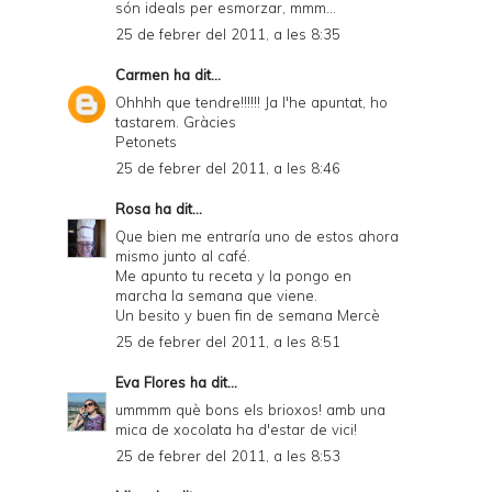
són ideals per esmorzar, mmm...
25 de febrer del 2011, a les 8:35
Carmen
ha dit...
Ohhhh que tendre!!!!!! Ja l'he apuntat, ho
tastarem. Gràcies
Petonets
25 de febrer del 2011, a les 8:46
Rosa
ha dit...
Que bien me entraría uno de estos ahora
mismo junto al café.
Me apunto tu receta y la pongo en
marcha la semana que viene.
Un besito y buen fin de semana Mercè
25 de febrer del 2011, a les 8:51
Eva Flores
ha dit...
ummmm què bons els brioxos! amb una
mica de xocolata ha d'estar de vici!
25 de febrer del 2011, a les 8:53