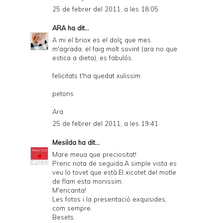
25 de febrer del 2011, a les 18:05
ARA
ha dit...
A mi el briox es el dolç que mes
m'agrada, el faig molt sovint (ara no que
estica a dieta), es fabulós.
felicitats t'ha quedat xulissim.
petons
Ara.
25 de febrer del 2011, a les 19:41
Mesilda
ha dit...
Mare meua que preciositat!
Prenc nota de seguida.A simple vista es
veu lo tovet que està.El xicotet del motle
de flam esta monissim.
M'encanta!
Les fotos i la presentació exquisides,
com sempre.
Besets