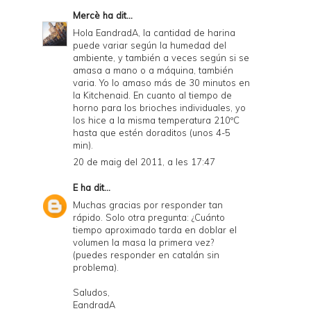
Mercè
ha dit...
Hola EandradA, la cantidad de harina
puede variar según la humedad del
ambiente, y también a veces según si se
amasa a mano o a máquina, también
varia. Yo lo amaso más de 30 minutos en
la Kitchenaid. En cuanto al tiempo de
horno para los brioches individuales, yo
los hice a la misma temperatura 210ºC
hasta que estén doraditos (unos 4-5
min).
20 de maig del 2011, a les 17:47
E
ha dit...
Muchas gracias por responder tan
rápido. Solo otra pregunta: ¿Cuánto
tiempo aproximado tarda en doblar el
volumen la masa la primera vez?
(puedes responder en catalán sin
problema).
Saludos,
EandradA