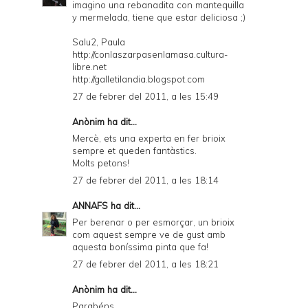
imagino una rebanadita con mantequilla
y mermelada, tiene que estar deliciosa ;)
Salu2, Paula
http://conlaszarpasenlamasa.cultura-
libre.net
http://galletilandia.blogspot.com
27 de febrer del 2011, a les 15:49
Anònim ha dit...
Mercè, ets una experta en fer brioix
sempre et queden fantàstics.
Molts petons!
27 de febrer del 2011, a les 18:14
ANNAFS
ha dit...
Per berenar o per esmorçar, un brioix
com aquest sempre ve de gust amb
aquesta boníssima pinta que fa!
27 de febrer del 2011, a les 18:21
Anònim ha dit...
Parabéns,