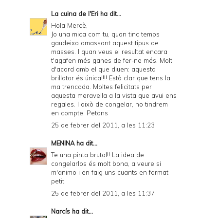
La cuina de l'Eri
ha dit...
Hola Mercè,
Jo una mica com tu, quan tinc temps
gaudeixo amassant aquest tipus de
masses. I quan veus el resultat encara
t'agafen més ganes de fer-ne més. Molt
d'acord amb el que diuen: aquesta
brillator és única!!!! Està clar que tens la
ma trencada. Moltes felicitats per
aquesta meravella a la vista que avui ens
regales. I això de congelar, ho tindrem
en compte. Petons
25 de febrer del 2011, a les 11:23
MENINA
ha dit...
Te una pinta brutal!! La idea de
congelarlos és molt bona, a veure si
m'animo i en faig uns cuants en format
petit.
25 de febrer del 2011, a les 11:37
Narcís
ha dit...