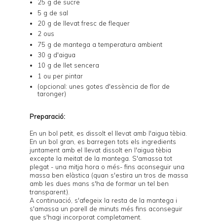
25 g de sucre
5 g de sal
20 g de llevat fresc de flequer
2 ous
75 g de mantega a temperatura ambient
30 g d'aigua
10 g de llet sencera
1 ou per pintar
(opcional: unes gotes d'essència de flor de
taronger)
Preparació:
En un bol petit, es dissolt el llevat amb l'aigua tèbia.
En un bol gran, es barregen tots els ingredients
juntament amb el llevat dissolt en l'aigua tèbia
excepte la meitat de la mantega. S'amassa tot
plegat - una mitja hora o més- fins aconseguir una
massa ben elàstica (quan s'estira un tros de massa
amb les dues mans s'ha de formar un tel ben
transparent).
A continuació, s'afegeix la resta de la mantega i
s'amassa un parell de minuts més fins aconseguir
que s'hagi incorporat completament.