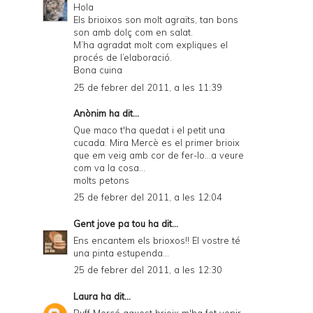
Hola
Els brioixos son molt agraïts, tan bons
son amb dolç com en salat.
M’ha agradat molt com expliques el
procés de l’elaboració.
Bona cuina
25 de febrer del 2011, a les 11:39
Anònim ha dit...
Que maco t'ha quedat i el petit una
cucada. Mira Mercè es el primer brioix
que em veig amb cor de fer-lo...a veure
com va la cosa...
molts petons
25 de febrer del 2011, a les 12:04
Gent jove pa tou
ha dit...
Ens encantem els brioxos!! El vostre té
una pinta estupenda...
25 de febrer del 2011, a les 12:30
Laura
ha dit...