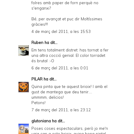
folres amb paper de forn perquè no
s'enganxi?
Bé, per avançat et puc dir Moltíssimes
gràcies!!!
4 de març del 2011, a les 15:53
Ruben
ha dit...
Em tens totalment distret: has tornat a fer
una altra cocció genial. El color torradet
és brutal :-O
6 de març del 2011, a les 0:01
PILAR
ha dit...
Quina pinta que te aquest brioix! I amb el
gust de mantega que deu tenir....
ummmm, delicios!
Petons!
7 de març del 2011, a les 23:12
glutoniana
ha dit...
Poses coses espectaculars, però jo me'n
vaig cap a este brioix, quina bona pinta!