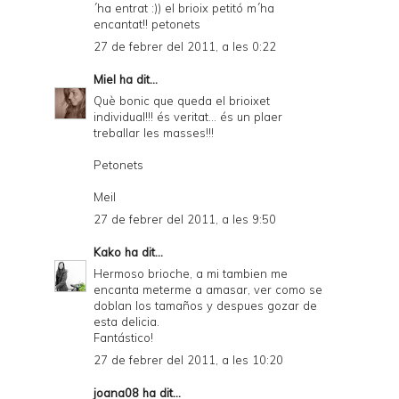
´ha entrat :)) el brioix petitó m´ha
encantat!! petonets
27 de febrer del 2011, a les 0:22
Miel
ha dit...
Què bonic que queda el brioixet
individual!!! és veritat... és un plaer
treballar les masses!!!
Petonets
Meil
27 de febrer del 2011, a les 9:50
Kako
ha dit...
Hermoso brioche, a mi tambien me
encanta meterme a amasar, ver como se
doblan los tamaños y despues gozar de
esta delicia.
Fantástico!
27 de febrer del 2011, a les 10:20
joana08
ha dit...