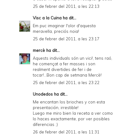
25 de febrer del 2011, a les 22:13
Visc a la Cuina
ha dit...
Em puc imaginar l'olor d'aquesta
meravella, preciós noia!
25 de febrer del 2011, a les 23:17
mercè
ha dit...
Aquests individuals són un vici!, tens raó,
he començat a fer masses i son
realment divertides de fer i de
tocar!...Bon cap de setmana Mercè!
25 de febrer del 2011, a les 23:22
Unodedos
ha dit...
Me encantan los brioches y con esta
presentación, irrestible!
Luego me miro bien la receta a ver como
lo haces exactamente, por ver posibles
diferencias ;)
26 de febrer del 2011, a les 11:31