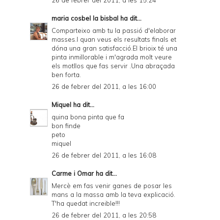
26 de febrer del 2011, a les 15:24
maria cosbel la bisbal
ha dit...
Comparteixo amb tu la passió d'elaborar
masses.I quan veus els resultats finals et
dóna una gran satisfacció.El brioix té una
pinta inmillorable i m'agrada molt veure
els motllos que fas servir .Una abraçada
ben forta.
26 de febrer del 2011, a les 16:00
Miquel
ha dit...
quina bona pinta que fa
bon finde
peto
miquel
26 de febrer del 2011, a les 16:08
Carme i Omar
ha dit...
Mercè em fas venir ganes de posar les
mans a la massa amb la teva explicació.
T'ha quedat increible!!!
26 de febrer del 2011, a les 20:58