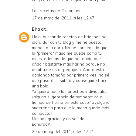
Las recetas de Glutoniana
17 de març del 2011, a les 12:47
E
ha dit...
Hola, buscando recetas de brioches he
ido a dar con tu blog y me he puesto
manos a la obra. No he conseguido que
la "primera" masa me quede como tú
dices, además de que he tenido que
añadir bastante más harina porque no
dejaba de estar pegajosa. Ahora está
doblando tamaño por primera vez, no sé
qué pasará, si subirá y conseguiré hacer
una bola.
Yo quiero hace los brioches individuales,
¿alguna sugerencia de temperatura o
tiempo de horno en este caso? o ¿alguna
sugerencia para que la masa quede más
compacta?
Muchas gracias y un saludo,
EandradA
20 de maig del 2011, a les 17:21