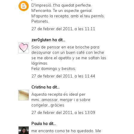
D'impresió, t'ha quedat perfecte.
M'encanta. Te un aspecte genial.
M'apunto la recepta, amb el teu permís.
Petonets.
27 de febrer del 2011, a les 11:11
zer0gluten
ha dit...
Solo de pensar en ese brioche para
desayunar con un buen café con leche
se me abre el apetito y se me saltan las
lágrimas.
Feliz domingo y besitos.
27 de febrer del 2011, a les 11:44
Cristina
ha dit...
Aquesta recepta és ideal per
mmi...amassar, menjar i a sobre
congelar...gràcies
27 de febrer del 2011, a les 13:09
Paula
ha dit...
me encanta como te ha quedado. Me