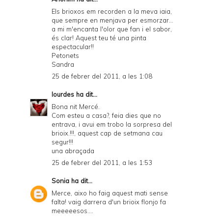
Els brioxos em recorden a la meva iaia,
que sempre en menjava per esmorzar...
a mi m'encanta l'olor que fan i el sabor,
és clar! Aquest teu té una pinta
espectacular!!
Petonets
Sandra
25 de febrer del 2011, a les 1:08
lourdes
ha dit...
Bona nit Mercé.
Com esteu a casa?, feia dies que no
entrava, i avui em trobo la sorpresa del
brioix.!!!, aquest cap de setmana cau
segur!!!
una abraçada
25 de febrer del 2011, a les 1:53
Sonia
ha dit...
Merce, aixo ho faig aquest mati sense
falta! vaig darrera d'un brioix flonjo fa
meeeeesos....