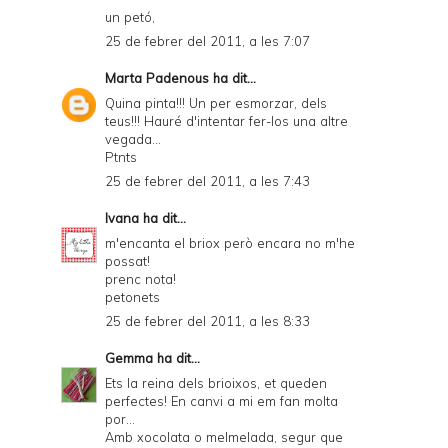
un petó,
25 de febrer del 2011, a les 7:07
Marta Padenous
ha dit...
Quina pinta!!! Un per esmorzar, dels
teus!!! Hauré d'intentar fer-los una altre
vegada...
Ptnts
25 de febrer del 2011, a les 7:43
Ivana
ha dit...
m'encanta el briox però encara no m'he
possat!
prenc nota!
petonets
25 de febrer del 2011, a les 8:33
Gemma
ha dit...
Ets la reina dels brioixos, et queden
perfectes! En canvi a mi em fan molta
por...
Amb xocolata o melmelada, segur que