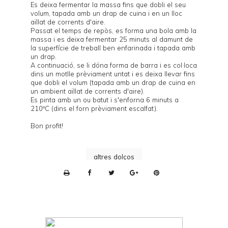
Es deixa fermentar la massa fins que dobli el seu
volum, tapada amb un drap de cuina i en un lloc
aïllat de corrents d'aire.
Passat el temps de repòs, es forma una bola amb la
massa i es deixa fermentar 25 minuts al damunt de
la superfície de treball ben enfarinada i tapada amb
un drap.
A continuació, se li dóna forma de barra i es col·loca
dins un motlle prèviament untat i es deixa llevar fins
que dobli el volum (tapada amb un drap de cuina en
un ambient aïllat de corrents d'aire).
Es pinta amb un ou batut i s'enforna 6 minuts a
210ºC (dins el forn prèviament escalfat).
Bon profit!
altres dolços
P
r
i
n