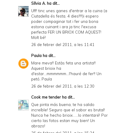
Sílvia A.
ha dit...
Uff! tinc unes ganes d'entrar a la cuina (a
Ciutadella és festa, 4 dies!!!!)i espero
poder compaginar tot i fer una bona
estona cuinant i ara ja tinc l'excusa
perfecta FER UN BRIOX COM AQUEST!
Molt bé!
26 de febrer del 2011, a les 11:41
Paula
ha dit...
Mare meva!! Estàs feta una artista!!
Aquest brioix ha
d'estar...mmmmmm...l'hauré de fer!! Un
petó, Paula
26 de febrer del 2011, a les 12:30
Cook me tender
ha dit...
Que pinta más buena, te ha salido
increíble! Seguro que el sabor es brutal!
Nunca he hecho brioix......lo intentaré! Por
cierto las fotos estan muy bien! Un
abrazo!