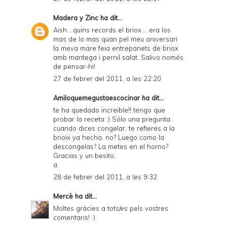
Madera y Zinc
ha dit...
Aish....quins records el briox.....era los
mas de lo mas quan pel meu aniversari
la meva mare feia entrepanets de briox
amb mantega i pernil salat. Salivo només
de pensar-hi!
27 de febrer del 2011, a les 22:20
Amiloquemegustaescocinar
ha dit...
te ha quedado increible!! tengo que
probar la receta :) Sólo una pregunta..
cuando dices congelar, te refieres a la
brioix ya hecha, no? Luego como la
descongelas? La metes en el horno?
Gracias y un besito,
a.
28 de febrer del 2011, a les 9:32
Mercè
ha dit...
Moltes gràcies a tots/es pels vostres
comentaris! :)