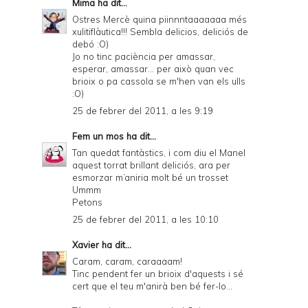
Mima
ha dit...
Ostres Mercè quina piinnntaaaaaaa més
xulitiflàutica!!! Sembla delicios, deliciós de
debó :O)
Jo no tinc paciència per amassar,
esperar, amassar... per això quan vec
brioix o pa cassola se m'hen van els ulls
:O)
25 de febrer del 2011, a les 9:19
Fem un mos
ha dit...
Tan quedat fantàstics, i com diu el Manel
aquest torrat brillant deliciós, ara per
esmorzar m’aniria molt bé un trosset
Ummm
Petons
25 de febrer del 2011, a les 10:10
Xavier
ha dit...
Caram, caram, caraaaam!
Tinc pendent fer un brioix d'aquests i sé
cert que el teu m'anirà ben bé fer-lo...