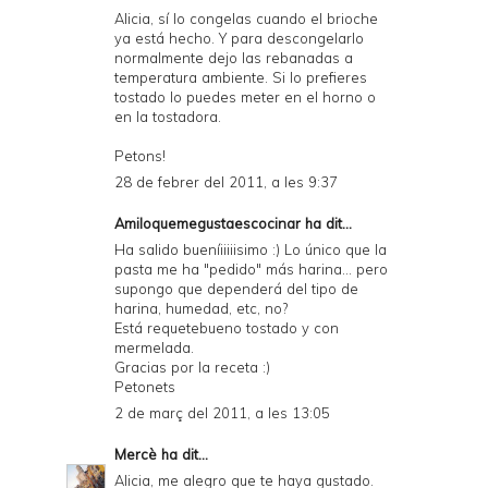
Alicia, sí lo congelas cuando el brioche
ya está hecho. Y para descongelarlo
normalmente dejo las rebanadas a
temperatura ambiente. Si lo prefieres
tostado lo puedes meter en el horno o
en la tostadora.
Petons!
28 de febrer del 2011, a les 9:37
Amiloquemegustaescocinar
ha dit...
Ha salido bueníiiiiisimo :) Lo único que la
pasta me ha "pedido" más harina... pero
supongo que dependerá del tipo de
harina, humedad, etc, no?
Está requetebueno tostado y con
mermelada.
Gracias por la receta :)
Petonets
2 de març del 2011, a les 13:05
Mercè
ha dit...
Alicia, me alegro que te haya gustado.