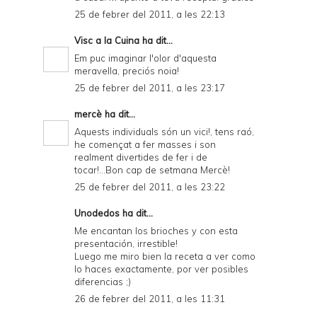
25 de febrer del 2011, a les 22:13
Visc a la Cuina
ha dit...
Em puc imaginar l'olor d'aquesta
meravella, preciós noia!
25 de febrer del 2011, a les 23:17
mercè
ha dit...
Aquests individuals són un vici!, tens raó,
he començat a fer masses i son
realment divertides de fer i de
tocar!...Bon cap de setmana Mercè!
25 de febrer del 2011, a les 23:22
Unodedos
ha dit...
Me encantan los brioches y con esta
presentación, irrestible!
Luego me miro bien la receta a ver como
lo haces exactamente, por ver posibles
diferencias ;)
26 de febrer del 2011, a les 11:31