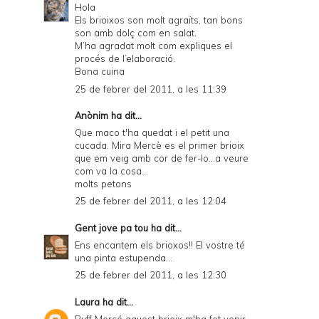
Hola
Els brioixos son molt agraïts, tan bons
son amb dolç com en salat.
M’ha agradat molt com expliques el
procés de l’elaboració.
Bona cuina
25 de febrer del 2011, a les 11:39
Anònim ha dit...
Que maco t'ha quedat i el petit una
cucada. Mira Mercè es el primer brioix
que em veig amb cor de fer-lo...a veure
com va la cosa...
molts petons
25 de febrer del 2011, a les 12:04
Gent jove pa tou
ha dit...
Ens encantem els brioxos!! El vostre té
una pinta estupenda...
25 de febrer del 2011, a les 12:30
Laura
ha dit...