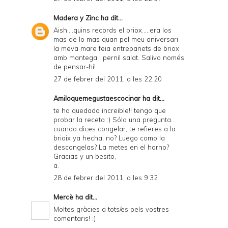
Madera y Zinc
ha dit...
Aish....quins records el briox.....era los
mas de lo mas quan pel meu aniversari
la meva mare feia entrepanets de briox
amb mantega i pernil salat. Salivo només
de pensar-hi!
27 de febrer del 2011, a les 22:20
Amiloquemegustaescocinar
ha dit...
te ha quedado increible!! tengo que
probar la receta :) Sólo una pregunta..
cuando dices congelar, te refieres a la
brioix ya hecha, no? Luego como la
descongelas? La metes en el horno?
Gracias y un besito,
a.
28 de febrer del 2011, a les 9:32
Mercè
ha dit...
Moltes gràcies a tots/es pels vostres
comentaris! :)