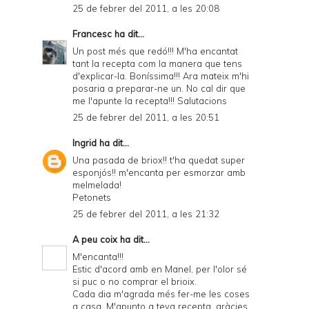
25 de febrer del 2011, a les 20:08
Francesc
ha dit...
Un post més que redó!!! M'ha encantat
tant la recepta com la manera que tens
d'explicar-la. Boníssima!!! Ara mateix m'hi
posaria a preparar-ne un. No cal dir que
me l'apunte la recepta!!! Salutacions
25 de febrer del 2011, a les 20:51
Ingrid
ha dit...
Una pasada de briox!! t'ha quedat super
esponjós!! m'encanta per esmorzar amb
melmelada!
Petonets
25 de febrer del 2011, a les 21:32
A peu coix
ha dit...
M'encanta!!!
Estic d'acord amb en Manel, per l'olor sé
si puc o no comprar el brioix.
Cada dia m'agrada més fer-me les coses
a casa. M'apunto a teva recepta. gràcies