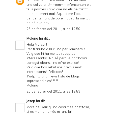
Buff Mercé aquest brioix m'ha fet venir
una salivera. Ummmmmm m'encanten els
teus postres i això que no els he tastat
personalment mai. Aquest me l'apunto a
pendents. Tant de bo em quedi la meitat
de bé que a tu.
25 de febrer del 2011, a les 12:50
Mglòria
ha dit...
Hola Merce!!!
Per fi arribo a la cuina per llaminers!!!
Veig que hi ha moltes receptes
interessants!!! No sé perquè no t'havia
conegut abans... no m'ho explico!
Veig que has rebut uns premis molt
interessants!! Felicitats!!!
T'adjunto a la meva llista de blogs
imprescindibles!!!!!!!!!
Mglòria
25 de febrer del 2011, a les 12:53
josep
ha dit...
Mare de Deu! quina cosa més apetitosa,
si es menja només mirant-la!