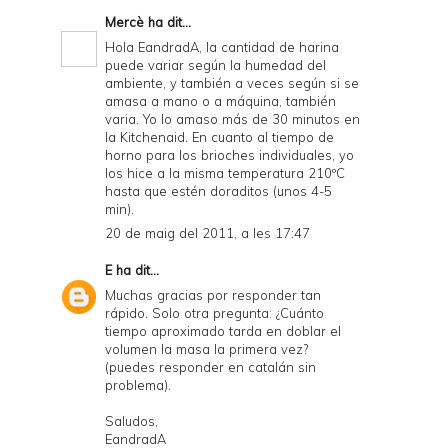
Mercè
ha dit...
Hola EandradA, la cantidad de harina
puede variar según la humedad del
ambiente, y también a veces según si se
amasa a mano o a máquina, también
varia. Yo lo amaso más de 30 minutos en
la Kitchenaid. En cuanto al tiempo de
horno para los brioches individuales, yo
los hice a la misma temperatura 210ºC
hasta que estén doraditos (unos 4-5
min).
20 de maig del 2011, a les 17:47
E
ha dit...
Muchas gracias por responder tan
rápido. Solo otra pregunta: ¿Cuánto
tiempo aproximado tarda en doblar el
volumen la masa la primera vez?
(puedes responder en catalán sin
problema).
Saludos,
EandradA