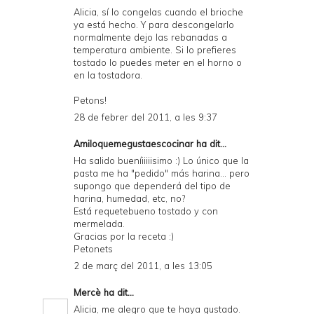
Alicia, sí lo congelas cuando el brioche
ya está hecho. Y para descongelarlo
normalmente dejo las rebanadas a
temperatura ambiente. Si lo prefieres
tostado lo puedes meter en el horno o
en la tostadora.
Petons!
28 de febrer del 2011, a les 9:37
Amiloquemegustaescocinar
ha dit...
Ha salido bueníiiiiisimo :) Lo único que la
pasta me ha "pedido" más harina... pero
supongo que dependerá del tipo de
harina, humedad, etc, no?
Está requetebueno tostado y con
mermelada.
Gracias por la receta :)
Petonets
2 de març del 2011, a les 13:05
Mercè
ha dit...
Alicia, me alegro que te haya gustado.