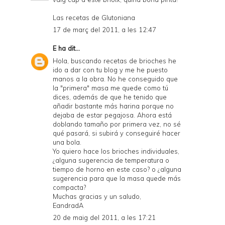
Las recetas de Glutoniana
17 de març del 2011, a les 12:47
E
ha dit...
Hola, buscando recetas de brioches he
ido a dar con tu blog y me he puesto
manos a la obra. No he conseguido que
la "primera" masa me quede como tú
dices, además de que he tenido que
añadir bastante más harina porque no
dejaba de estar pegajosa. Ahora está
doblando tamaño por primera vez, no sé
qué pasará, si subirá y conseguiré hacer
una bola.
Yo quiero hace los brioches individuales,
¿alguna sugerencia de temperatura o
tiempo de horno en este caso? o ¿alguna
sugerencia para que la masa quede más
compacta?
Muchas gracias y un saludo,
EandradA
20 de maig del 2011, a les 17:21