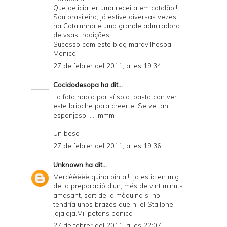
Que delicia ler uma receita em catalão!!
Sou brasileira, já estive diversas vezes
na Catalunha e uma grande admiradora
de vsas tradições!
Sucesso com este blog maravilhosoa!
Monica
27 de febrer del 2011, a les 19:34
Cocidodesopa
ha dit...
La foto habla por sí sola: basta con ver
este brioche para creerte. Se ve tan
esponjoso, .... mmm
Un beso
27 de febrer del 2011, a les 19:36
Unknown
ha dit...
Mercèèèèè quina pinta!!! Jo estic en mig
de la preparació d'un, més de vint minuts
amasant, sort de la màquina si no
tendría unos brazos que ni el Stallone
jajajaja.Mil petons bonica
27 de febrer del 2011, a les 22:07