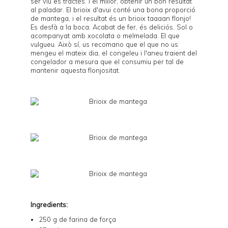
ser viu es tractés. I el millor, obtenir un bon resultat
al paladar. El brioix d'avui conté una bona proporció
de mantega, i el resultat és un brioix taaaan flonjo!
Es desfà a la boca. Acabat de fer, és deliciós. Sol o
acompanyat amb xocolata o melmelada. El que
vulgueu. Això sí, us recomano que el que no us
mengeu el mateix dia, el congeleu i l'aneu traient del
congelador a mesura que el consumiu per tal de
mantenir aquesta flonjositat.
Ingredients:
250 g de farina de força