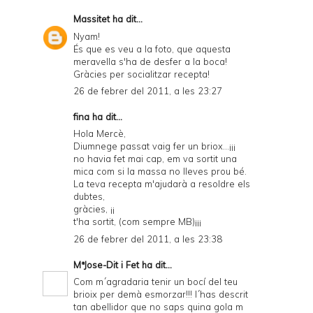
Massitet
ha dit...
Nyam!
És que es veu a la foto, que aquesta
meravella s'ha de desfer a la boca!
Gràcies per socialitzar recepta!
26 de febrer del 2011, a les 23:27
fina ha dit...
Hola Mercè,
Diumnege passat vaig fer un briox...¡¡¡
no havia fet mai cap, em va sortit una
mica com si la massa no lleves prou bé.
La teva recepta m'ajudarà a resoldre els
dubtes,
gràcies, ¡¡
t'ha sortit, (com sempre MB)¡¡¡
26 de febrer del 2011, a les 23:38
MªJose-Dit i Fet
ha dit...
Com m´agradaria tenir un bocí del teu
brioix per demà esmorzar!!! l´has descrit
tan abellidor que no saps quina gola m