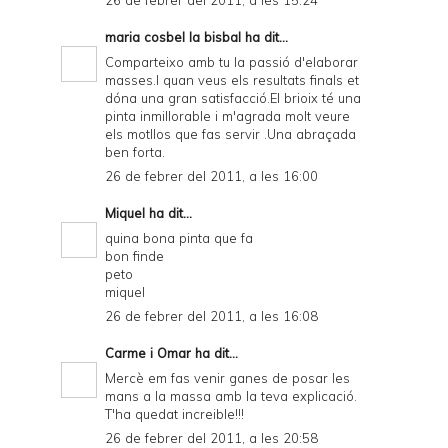
26 de febrer del 2011, a les 15:24
maria cosbel la bisbal
ha dit...
Comparteixo amb tu la passió d'elaborar
masses.I quan veus els resultats finals et
dóna una gran satisfacció.El brioix té una
pinta inmillorable i m'agrada molt veure
els motllos que fas servir .Una abraçada
ben forta.
26 de febrer del 2011, a les 16:00
Miquel
ha dit...
quina bona pinta que fa
bon finde
peto
miquel
26 de febrer del 2011, a les 16:08
Carme i Omar
ha dit...
Mercè em fas venir ganes de posar les
mans a la massa amb la teva explicació.
T'ha quedat increible!!!
26 de febrer del 2011, a les 20:58