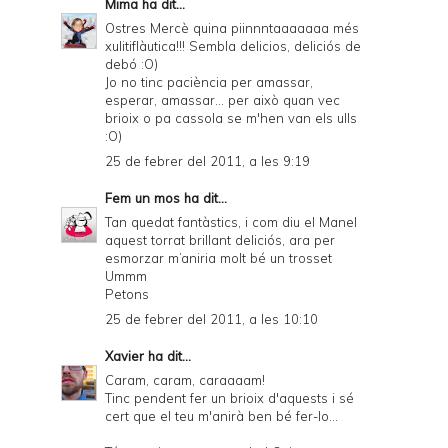
Mima
ha dit...
Ostres Mercè quina piinnntaaaaaaa més
xulitiflàutica!!! Sembla delicios, deliciós de
debó :O)
Jo no tinc paciència per amassar,
esperar, amassar... per això quan vec
brioix o pa cassola se m'hen van els ulls
:O)
25 de febrer del 2011, a les 9:19
Fem un mos
ha dit...
Tan quedat fantàstics, i com diu el Manel
aquest torrat brillant deliciós, ara per
esmorzar m’aniria molt bé un trosset
Ummm
Petons
25 de febrer del 2011, a les 10:10
Xavier
ha dit...
Caram, caram, caraaaam!
Tinc pendent fer un brioix d'aquests i sé
cert que el teu m'anirà ben bé fer-lo...