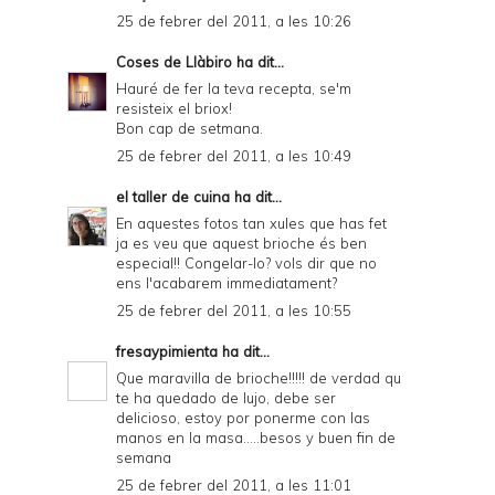
25 de febrer del 2011, a les 10:26
Coses de Llàbiro
ha dit...
Hauré de fer la teva recepta, se'm
resisteix el briox!
Bon cap de setmana.
25 de febrer del 2011, a les 10:49
el taller de cuina
ha dit...
En aquestes fotos tan xules que has fet
ja es veu que aquest brioche és ben
especial!! Congelar-lo? vols dir que no
ens l'acabarem immediatament?
25 de febrer del 2011, a les 10:55
fresaypimienta
ha dit...
Que maravilla de brioche!!!!! de verdad qu
te ha quedado de lujo, debe ser
delicioso, estoy por ponerme con las
manos en la masa.....besos y buen fin de
semana
25 de febrer del 2011, a les 11:01