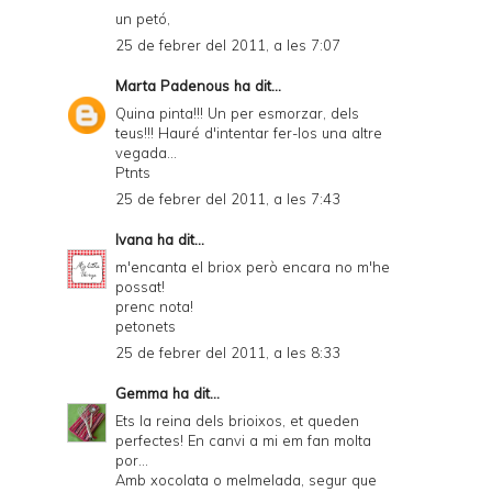
un petó,
25 de febrer del 2011, a les 7:07
Marta Padenous
ha dit...
Quina pinta!!! Un per esmorzar, dels
teus!!! Hauré d'intentar fer-los una altre
vegada...
Ptnts
25 de febrer del 2011, a les 7:43
Ivana
ha dit...
m'encanta el briox però encara no m'he
possat!
prenc nota!
petonets
25 de febrer del 2011, a les 8:33
Gemma
ha dit...
Ets la reina dels brioixos, et queden
perfectes! En canvi a mi em fan molta
por...
Amb xocolata o melmelada, segur que