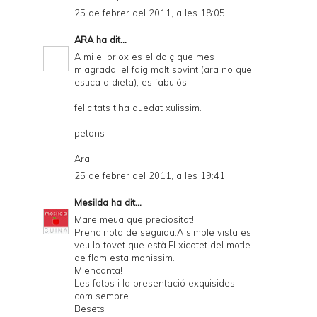
25 de febrer del 2011, a les 18:05
ARA
ha dit...
A mi el briox es el dolç que mes
m'agrada, el faig molt sovint (ara no que
estica a dieta), es fabulós.
felicitats t'ha quedat xulissim.
petons
Ara.
25 de febrer del 2011, a les 19:41
Mesilda
ha dit...
Mare meua que preciositat!
Prenc nota de seguida.A simple vista es
veu lo tovet que està.El xicotet del motle
de flam esta monissim.
M'encanta!
Les fotos i la presentació exquisides,
com sempre.
Besets