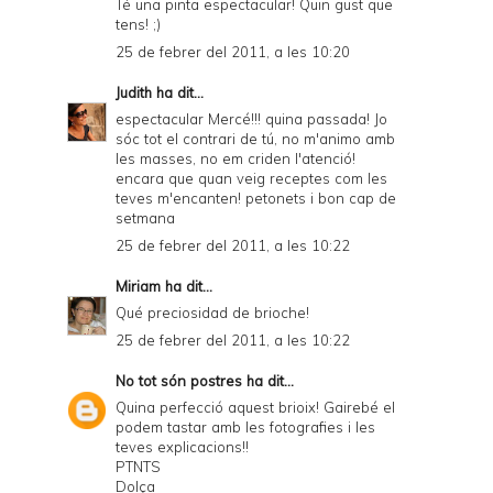
Té una pinta espectacular! Quin gust que
tens! ;)
25 de febrer del 2011, a les 10:20
Judith
ha dit...
espectacular Mercé!!! quina passada! Jo
sóc tot el contrari de tú, no m'animo amb
les masses, no em criden l'atenció!
encara que quan veig receptes com les
teves m'encanten! petonets i bon cap de
setmana
25 de febrer del 2011, a les 10:22
Miriam
ha dit...
Qué preciosidad de brioche!
25 de febrer del 2011, a les 10:22
No tot són postres
ha dit...
Quina perfecció aquest brioix! Gairebé el
podem tastar amb les fotografies i les
teves explicacions!!
PTNTS
Dolça