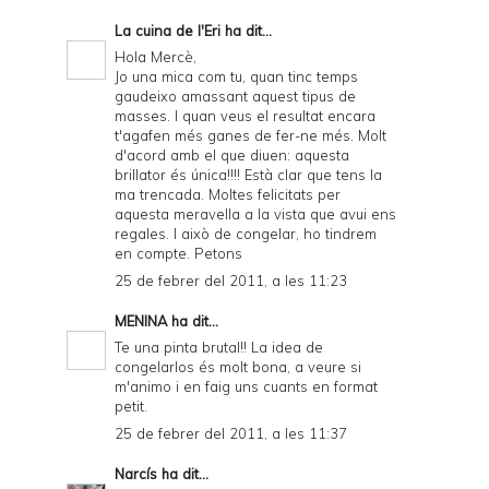
La cuina de l'Eri
ha dit...
Hola Mercè,
Jo una mica com tu, quan tinc temps
gaudeixo amassant aquest tipus de
masses. I quan veus el resultat encara
t'agafen més ganes de fer-ne més. Molt
d'acord amb el que diuen: aquesta
brillator és única!!!! Està clar que tens la
ma trencada. Moltes felicitats per
aquesta meravella a la vista que avui ens
regales. I això de congelar, ho tindrem
en compte. Petons
25 de febrer del 2011, a les 11:23
MENINA
ha dit...
Te una pinta brutal!! La idea de
congelarlos és molt bona, a veure si
m'animo i en faig uns cuants en format
petit.
25 de febrer del 2011, a les 11:37
Narcís
ha dit...