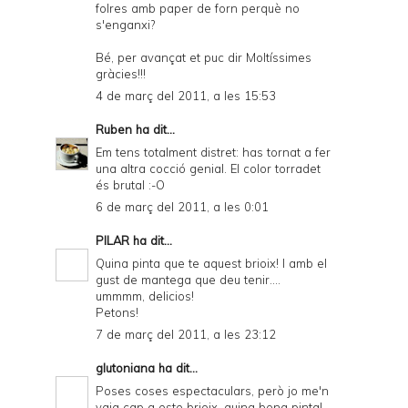
folres amb paper de forn perquè no
s'enganxi?
Bé, per avançat et puc dir Moltíssimes
gràcies!!!
4 de març del 2011, a les 15:53
Ruben
ha dit...
Em tens totalment distret: has tornat a fer
una altra cocció genial. El color torradet
és brutal :-O
6 de març del 2011, a les 0:01
PILAR
ha dit...
Quina pinta que te aquest brioix! I amb el
gust de mantega que deu tenir....
ummmm, delicios!
Petons!
7 de març del 2011, a les 23:12
glutoniana
ha dit...
Poses coses espectaculars, però jo me'n
vaig cap a este brioix, quina bona pinta!