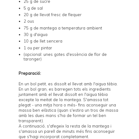
25 g de sucre
5 g de sal
20 g de llevat fresc de flequer
2 ous
75 g de mantega a temperatura ambient
30 g d'aigua
10 g de llet sencera
1 ou per pintar
(opcional: unes gotes d'essència de flor de
taronger)
Preparació:
En un bol petit, es dissolt el llevat amb l'aigua tèbia.
En un bol gran, es barregen tots els ingredients
juntament amb el llevat dissolt en l'aigua tèbia
excepte la meitat de la mantega. S'amassa tot
plegat - una mitja hora o més- fins aconseguir una
massa ben elàstica (quan s'estira un tros de massa
amb les dues mans s'ha de formar un tel ben
transparent).
A continuació, s'afegeix la resta de la mantega i
s'amassa un parell de minuts més fins aconseguir
que s'hagi incorporat completament.