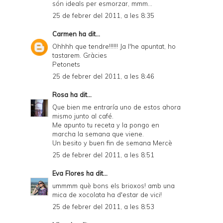
són ideals per esmorzar, mmm...
25 de febrer del 2011, a les 8:35
Carmen
ha dit...
Ohhhh que tendre!!!!!! Ja l'he apuntat, ho
tastarem. Gràcies
Petonets
25 de febrer del 2011, a les 8:46
Rosa
ha dit...
Que bien me entraría uno de estos ahora
mismo junto al café.
Me apunto tu receta y la pongo en
marcha la semana que viene.
Un besito y buen fin de semana Mercè
25 de febrer del 2011, a les 8:51
Eva Flores
ha dit...
ummmm què bons els brioxos! amb una
mica de xocolata ha d'estar de vici!
25 de febrer del 2011, a les 8:53