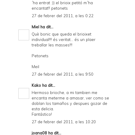
´ha entrat :)) el brioix petitó m´ha
encantat!! petonets
27 de febrer del 2011, a les 0:22
Miel
ha dit...
Què bonic que queda el brioixet
individual!!! és veritat... és un plaer
treballar les masses!!!
Petonets
Meil
27 de febrer del 2011, a les 9:50
Kako
ha dit...
Hermoso brioche, a mi tambien me
encanta meterme a amasar, ver como se
doblan los tamaños y despues gozar de
esta delicia.
Fantástico!
27 de febrer del 2011, a les 10:20
joana08
ha dit...