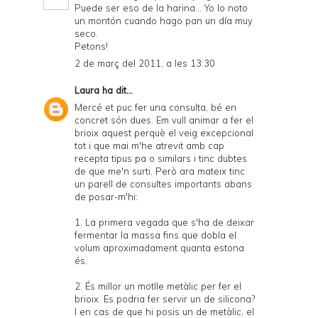
Puede ser eso de la harina... Yo lo noto
un montón cuando hago pan un día muy
seco.
Petons!
2 de març del 2011, a les 13:30
Laura
ha dit...
Mercé et puc fer una consulta, bé en
concret són dues. Em vull animar a fer el
brioix aquest perquè el veig excepcional
tot i que mai m'he atrevit amb cap
recepta tipus pa o similars i tinc dubtes
de que me'n surti. Però ara mateix tinc
un parell de consultes importants abans
de posar-m'hi:
1. La primera vegada que s'ha de deixar
fermentar la massa fins que dobla el
volum aproximadament quanta estona
és.
2. És millor un motlle metàlic per fer el
brioix. Es podria fer servir un de silicona?
I en cas de que hi posis un de metàlic, el