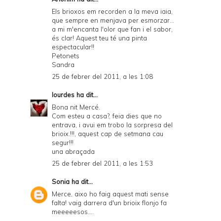
Els brioxos em recorden a la meva iaia,
que sempre en menjava per esmorzar...
a mi m'encanta l'olor que fan i el sabor,
és clar! Aquest teu té una pinta
espectacular!!
Petonets
Sandra
25 de febrer del 2011, a les 1:08
lourdes
ha dit...
Bona nit Mercé.
Com esteu a casa?, feia dies que no
entrava, i avui em trobo la sorpresa del
brioix.!!!, aquest cap de setmana cau
segur!!!
una abraçada
25 de febrer del 2011, a les 1:53
Sonia
ha dit...
Merce, aixo ho faig aquest mati sense
falta! vaig darrera d'un brioix flonjo fa
meeeeesos....