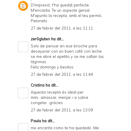
D'impresió, t'ha quedat perfecte.
M'encanta. Te un aspecte genial.
M'apunto la recepta, amb el teu permís.
Petonets.
27 de febrer del 2011, a les 11:11
zer0gluten
ha dit...
Solo de pensar en ese brioche para
desayunar con un buen café con leche
se me abre el apetito y se me saltan las
lágrimas.
Feliz domingo y besitos.
27 de febrer del 2011, a les 11:44
Cristina
ha dit...
Aquesta recepta és ideal per
mmi...amassar, menjar i a sobre
congelar...gràcies
27 de febrer del 2011, a les 13:09
Paula
ha dit...
me encanta como te ha quedado. Me