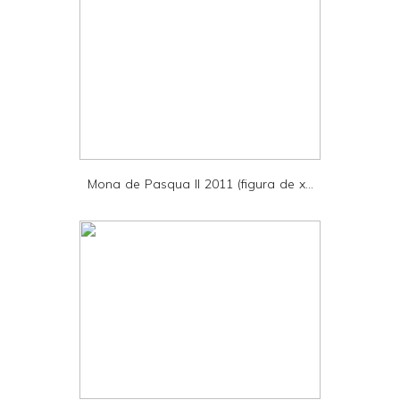
t
e
r
F
r
i
e
Mona de Pasqua II 2011 (figura de x...
n
d
l
y
a
n
d
P