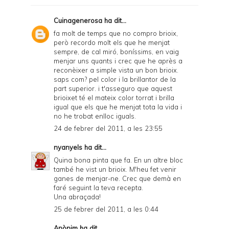
Cuinagenerosa
ha dit...
fa molt de temps que no compro brioix,
però recordo molt els que he menjat
sempre, de cal miró, boníssims, en vaig
menjar uns quants i crec que he après a
reconèixer a simple vista un bon brioix.
saps com? pel color i la brillantor de la
part superior. i t'asseguro que aquest
brioixet té el mateix color torrat i brilla
igual que els que he menjat tota la vida i
no he trobat enlloc iguals.
24 de febrer del 2011, a les 23:55
nyanyels
ha dit...
Quina bona pinta que fa. En un altre bloc
també he vist un brioix. M'heu fet venir
ganes de menjar-ne. Crec que demà en
faré seguint la teva recepta.
Una abraçada!
25 de febrer del 2011, a les 0:44
Anònim ha dit...