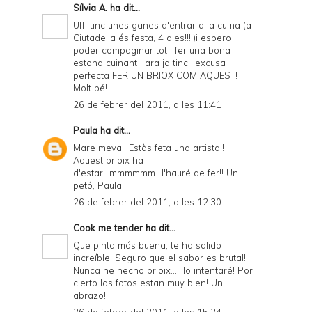
Sílvia A.
ha dit...
Uff! tinc unes ganes d'entrar a la cuina (a
Ciutadella és festa, 4 dies!!!!)i espero
poder compaginar tot i fer una bona
estona cuinant i ara ja tinc l'excusa
perfecta FER UN BRIOX COM AQUEST!
Molt bé!
26 de febrer del 2011, a les 11:41
Paula
ha dit...
Mare meva!! Estàs feta una artista!!
Aquest brioix ha
d'estar...mmmmmm...l'hauré de fer!! Un
petó, Paula
26 de febrer del 2011, a les 12:30
Cook me tender
ha dit...
Que pinta más buena, te ha salido
increíble! Seguro que el sabor es brutal!
Nunca he hecho brioix......lo intentaré! Por
cierto las fotos estan muy bien! Un
abrazo!