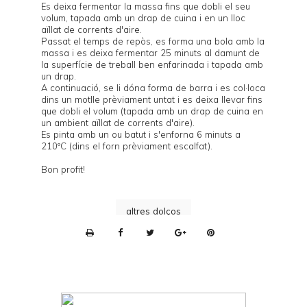
Es deixa fermentar la massa fins que dobli el seu
volum, tapada amb un drap de cuina i en un lloc
aïllat de corrents d'aire.
Passat el temps de repòs, es forma una bola amb la
massa i es deixa fermentar 25 minuts al damunt de
la superfície de treball ben enfarinada i tapada amb
un drap.
A continuació, se li dóna forma de barra i es col·loca
dins un motlle prèviament untat i es deixa llevar fins
que dobli el volum (tapada amb un drap de cuina en
un ambient aïllat de corrents d'aire).
Es pinta amb un ou batut i s'enforna 6 minuts a
210ºC (dins el forn prèviament escalfat).
Bon profit!
altres dolços
P
r
i
n