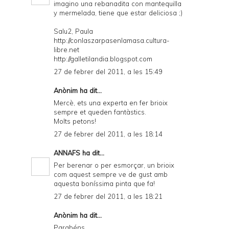
imagino una rebanadita con mantequilla
y mermelada, tiene que estar deliciosa ;)
Salu2, Paula
http://conlaszarpasenlamasa.cultura-
libre.net
http://galletilandia.blogspot.com
27 de febrer del 2011, a les 15:49
Anònim ha dit...
Mercè, ets una experta en fer brioix
sempre et queden fantàstics.
Molts petons!
27 de febrer del 2011, a les 18:14
ANNAFS
ha dit...
Per berenar o per esmorçar, un brioix
com aquest sempre ve de gust amb
aquesta boníssima pinta que fa!
27 de febrer del 2011, a les 18:21
Anònim ha dit...
Parabéns,