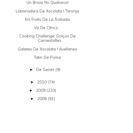
Un Brioix No Qualsevol
Llaminadura De Xocolata I Taronja
Els Fruits De La Trobada
Va De Cítrics...
Cooking Challenge: Dolços De
Carnestoltes
Galetes De Xocolata I Avellanes
Tatin De Poma
De Gener
(9)
►
2010
(74)
►
2009
(233)
►
2008
(91)
►