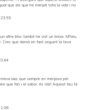
a igual que els que he menjat tota la vida i no
s 23:55
un altre bloc també he vist un brioix. M'heu
e. Crec que demà en faré seguint la teva
 0:44
a meva iaia, que sempre en menjava per
olor que fan i el sabor, és clar! Aquest teu té
 1:08