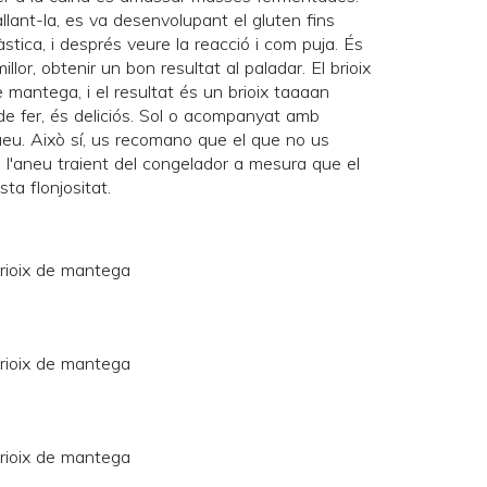
ant-la, es va desenvolupant el gluten fins
ica, i després veure la reacció i com puja. És
illor, obtenir un bon resultat al paladar. El brioix
 mantega, i el resultat és un brioix taaaan
de fer, és deliciós. Sol o acompanyat amb
ueu. Això sí, us recomano que el que no us
i l'aneu traient del congelador a mesura que el
ta flonjositat.