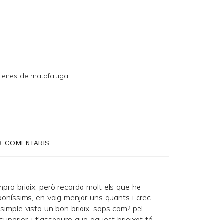
lenes de matafaluga
3 COMENTARIS:
pro brioix, però recordo molt els que he
boníssims, en vaig menjar uns quants i crec
simple vista un bon brioix. saps com? pel
t superior. i t'asseguro que aquest brioixet té