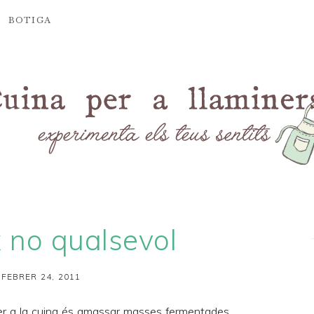
BOTIGA
x no qualsevol
 FEBRER 24, 2011
er a la cuina és amassar masses fermentades.