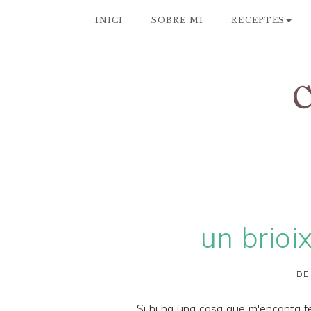
INICI
SOBRE MI
RECEPTES
un brioi
DE
Si hi ha una cosa que m'encanta f