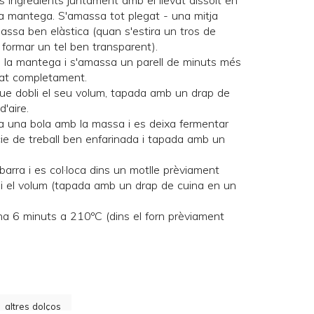
s ingredients juntament amb el llevat dissolt en
 la mantega. S'amassa tot plegat - una mitja
ssa ben elàstica (quan s'estira un tros de
ormar un tel ben transparent).
de la mantega i s'amassa un parell de minuts més
rat completament.
que dobli el seu volum, tapada amb un drap de
d'aire.
a una bola amb la massa i es deixa fermentar
ie de treball ben enfarinada i tapada amb un
barra i es col·loca dins un motlle prèviament
bli el volum (tapada amb un drap de cuina en un
na 6 minuts a 210ºC (dins el forn prèviament
altres dolços