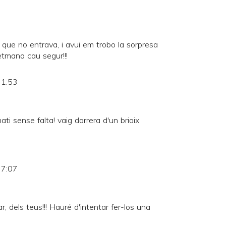
 que no entrava, i avui em trobo la sorpresa
setmana cau segur!!!
 1:53
ti sense falta! vaig darrera d'un brioix
 7:07
r, dels teus!!! Hauré d'intentar fer-los una