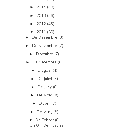
2014
(49)
►
2013
(56)
►
2012
(45)
►
2011
(80)
▼
De Desembre
(3)
►
De Novembre
(7)
►
D’octubre
(7)
►
De Setembre
(6)
►
D’agost
(4)
►
De Juliol
(5)
►
De Juny
(8)
►
De Maig
(8)
►
D’abril
(7)
►
De Març
(8)
►
De Febrer
(8)
▼
Un Oh! De Postres