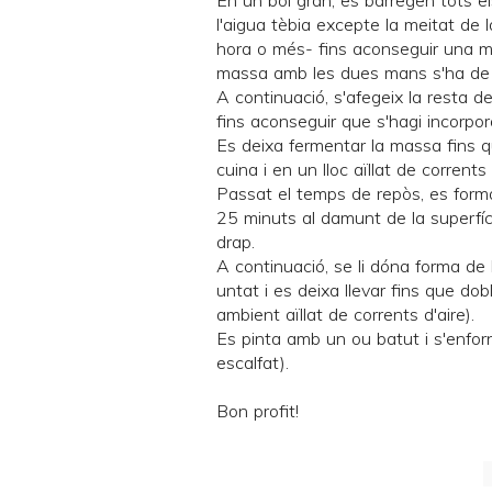
En un bol gran, es barregen tots el
l'aigua tèbia excepte la meitat de
hora o més- fins aconseguir una ma
massa amb les dues mans s'ha de f
A continuació, s'afegeix la resta 
fins aconseguir que s'hagi incorpo
Es deixa fermentar la massa fins 
cuina i en un lloc aïllat de corrents 
Passat el temps de repòs, es form
25 minuts al damunt de la superfíc
drap.
A continuació, se li dóna forma de 
untat i es deixa llevar fins que do
ambient aïllat de corrents d'aire).
Es pinta amb un ou batut i s'enfor
escalfat).
Bon profit!