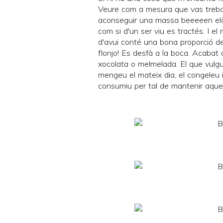
Veure com a mesura que vas treball
aconseguir una massa beeeeen elàst
com si d'un ser viu es tractés. I el m
d'avui conté una bona proporció de
flonjo! Es desfà a la boca. Acabat 
xocolata o melmelada. El que vulg
mengeu el mateix dia, el congeleu 
consumiu per tal de mantenir aques