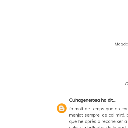
a
n
d
P
D
Magda
F
7
Cuinagenerosa
ha dit...
fa molt de temps que no com
menjat sempre, de cal miró, 
que he après a reconèixer a 
color i la brillantor de la par