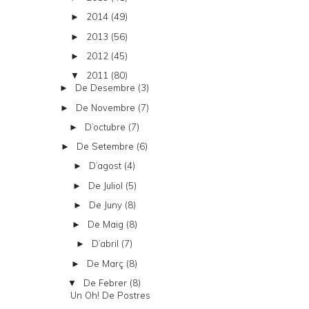
2014
(49)
►
2013
(56)
►
2012
(45)
►
2011
(80)
▼
De Desembre
(3)
►
De Novembre
(7)
►
D’octubre
(7)
►
De Setembre
(6)
►
D’agost
(4)
►
De Juliol
(5)
►
De Juny
(8)
►
De Maig
(8)
►
D’abril
(7)
►
De Març
(8)
►
De Febrer
(8)
▼
Un Oh! De Postres