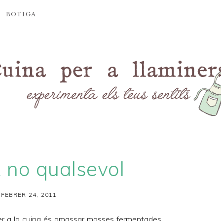
BOTIGA
x no qualsevol
 FEBRER 24, 2011
er a la cuina és amassar masses fermentades.