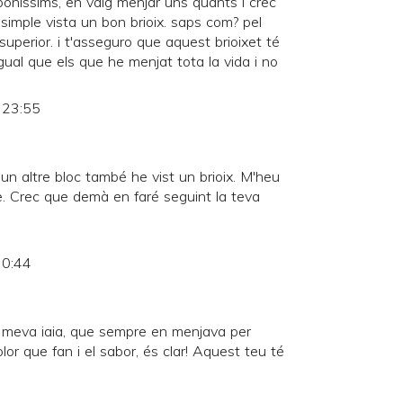
boníssims, en vaig menjar uns quants i crec
simple vista un bon brioix. saps com? pel
t superior. i t'asseguro que aquest brioixet té
a igual que els que he menjat tota la vida i no
s 23:55
un altre bloc també he vist un brioix. M'heu
e. Crec que demà en faré seguint la teva
 0:44
a meva iaia, que sempre en menjava per
olor que fan i el sabor, és clar! Aquest teu té