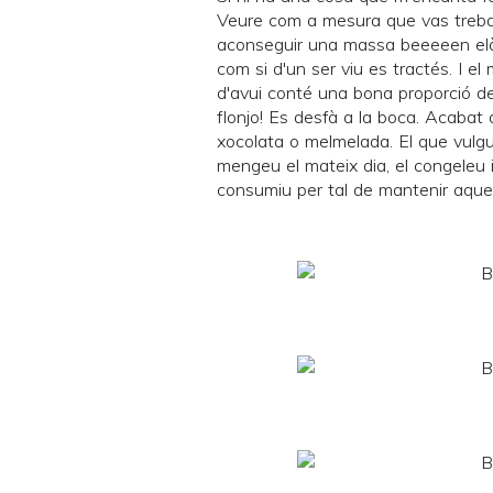
Veure com a mesura que vas treball
aconseguir una massa beeeeen elàst
com si d'un ser viu es tractés. I el m
d'avui conté una bona proporció de
flonjo! Es desfà a la boca. Acabat 
xocolata o melmelada. El que vulg
mengeu el mateix dia, el congeleu 
consumiu per tal de mantenir aques