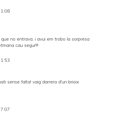
 1:08
 que no entrava, i avui em trobo la sorpresa
setmana cau segur!!!
 1:53
ti sense falta! vaig darrera d'un brioix
 7:07