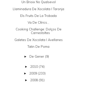
Un Brioix No Qualsevol
Llaminadura De Xocolata I Taronja
Els Fruits De La Trobada
Va De Cítrics...
Cooking Challenge: Dolços De
Carnestoltes
Galetes De Xocolata I Avellanes
Tatin De Poma
De Gener
(9)
►
2010
(74)
►
2009
(233)
►
2008
(91)
►