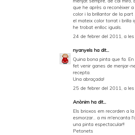
menjat sempre, de cal miró, 
que he après a reconèixer a 
color i la brillantor de la par
el mateix color torrat i brill
he trobat enlloc iguals.
24 de febrer del 2011, a le
nyanyels
ha dit...
Quina bona pinta que fa. En 
fet venir ganes de menjar-n
recepta.
Una abraçada!
25 de febrer del 2011, a les
Anònim ha dit...
Els brioxos em recorden a l
esmorzar... a mi m'encanta l'
una pinta espectacular!!
Petonets