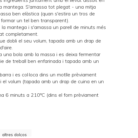
s ingredients juntament amb el llevat dissolt en
 la mantega. S'amassa tot plegat - una mitja
ssa ben elàstica (quan s'estira un tros de
ormar un tel ben transparent).
de la mantega i s'amassa un parell de minuts més
rat completament.
que dobli el seu volum, tapada amb un drap de
d'aire.
a una bola amb la massa i es deixa fermentar
ie de treball ben enfarinada i tapada amb un
barra i es col·loca dins un motlle prèviament
bli el volum (tapada amb un drap de cuina en un
na 6 minuts a 210ºC (dins el forn prèviament
altres dolços