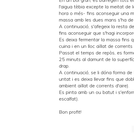
En un bol gran, es barregen tots el
l'aigua tèbia excepte la meitat de
hora o més- fins aconseguir una ma
massa amb les dues mans s'ha de f
A continuació, s'afegeix la resta 
fins aconseguir que s'hagi incorpo
Es deixa fermentar la massa fins 
cuina i en un lloc aïllat de corrents 
Passat el temps de repòs, es form
25 minuts al damunt de la superfíc
drap.
A continuació, se li dóna forma de 
untat i es deixa llevar fins que do
ambient aïllat de corrents d'aire).
Es pinta amb un ou batut i s'enfor
escalfat).
Bon profit!