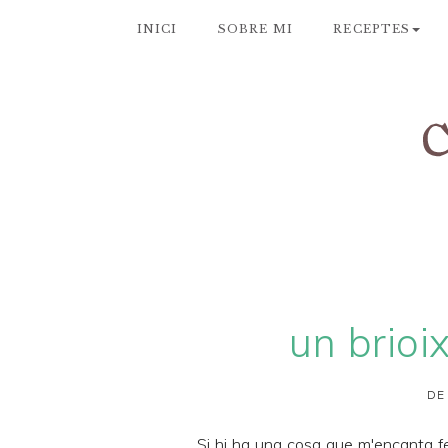
INICI
SOBRE MI
RECEPTES
un brioi
DE
Si hi ha una cosa que m'encanta f