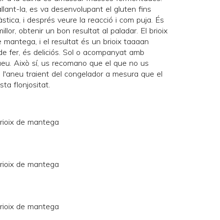
ant-la, es va desenvolupant el gluten fins
ica, i després veure la reacció i com puja. És
illor, obtenir un bon resultat al paladar. El brioix
 mantega, i el resultat és un brioix taaaan
de fer, és deliciós. Sol o acompanyat amb
ueu. Això sí, us recomano que el que no us
i l'aneu traient del congelador a mesura que el
ta flonjositat.