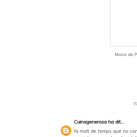
a
n
d
P
D
F
Mona de P
7
Cuinagenerosa
ha dit...
fa molt de temps que no com