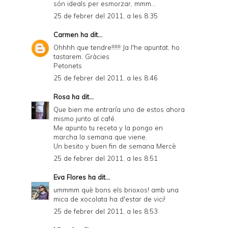
són ideals per esmorzar, mmm...
25 de febrer del 2011, a les 8:35
Carmen
ha dit...
Ohhhh que tendre!!!!!! Ja l'he apuntat, ho
tastarem. Gràcies
Petonets
25 de febrer del 2011, a les 8:46
Rosa
ha dit...
Que bien me entraría uno de estos ahora
mismo junto al café.
Me apunto tu receta y la pongo en
marcha la semana que viene.
Un besito y buen fin de semana Mercè
25 de febrer del 2011, a les 8:51
Eva Flores
ha dit...
ummmm què bons els brioxos! amb una
mica de xocolata ha d'estar de vici!
25 de febrer del 2011, a les 8:53