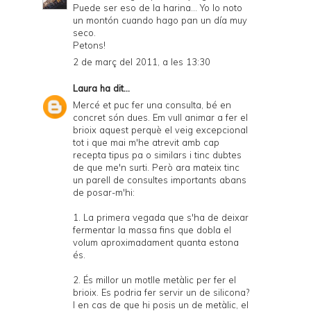
Puede ser eso de la harina... Yo lo noto
un montón cuando hago pan un día muy
seco.
Petons!
2 de març del 2011, a les 13:30
Laura
ha dit...
Mercé et puc fer una consulta, bé en
concret són dues. Em vull animar a fer el
brioix aquest perquè el veig excepcional
tot i que mai m'he atrevit amb cap
recepta tipus pa o similars i tinc dubtes
de que me'n surti. Però ara mateix tinc
un parell de consultes importants abans
de posar-m'hi:
1. La primera vegada que s'ha de deixar
fermentar la massa fins que dobla el
volum aproximadament quanta estona
és.
2. És millor un motlle metàlic per fer el
brioix. Es podria fer servir un de silicona?
I en cas de que hi posis un de metàlic, el