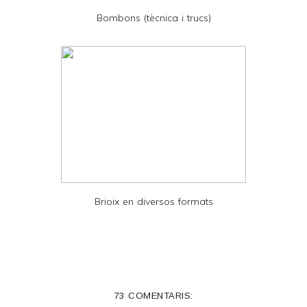
D
Bombons (tècnica i trucs)
F
Brioix en diversos formats
73 COMENTARIS: