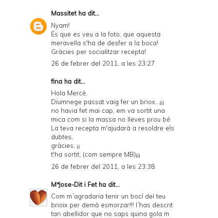
Massitet
ha dit...
Nyam!
És que es veu a la foto, que aquesta
meravella s'ha de desfer a la boca!
Gràcies per socialitzar recepta!
26 de febrer del 2011, a les 23:27
fina ha dit...
Hola Mercè,
Diumnege passat vaig fer un briox...¡¡¡
no havia fet mai cap, em va sortit una
mica com si la massa no lleves prou bé.
La teva recepta m'ajudarà a resoldre els
dubtes,
gràcies, ¡¡
t'ha sortit, (com sempre MB)¡¡¡
26 de febrer del 2011, a les 23:38
MªJose-Dit i Fet
ha dit...
Com m´agradaria tenir un bocí del teu
brioix per demà esmorzar!!! l´has descrit
tan abellidor que no saps quina gola m