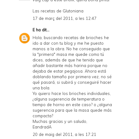
Las recetas de Glutoniana
17 de març del 2011, a les 12:47
E
ha dit...
Hola, buscando recetas de brioches he
ido a dar con tu blog y me he puesto
manos a la obra. No he conseguido que
la "primera" masa me quede como tú
dices, además de que he tenido que
añadir bastante más harina porque no
dejaba de estar pegajosa. Ahora está
doblando tamaño por primera vez, no sé
qué pasará, si subirá y conseguiré hacer
una bola.
Yo quiero hace los brioches individuales,
¿alguna sugerencia de temperatura o
tiempo de horno en este caso? o ¿alguna
sugerencia para que la masa quede más
compacta?
Muchas gracias y un saludo,
EandradA
20 de maig del 2011, a les 17:21