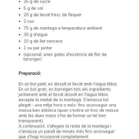
25 g de sucre
5 g de sal
20 g de llevat fresc de flequer
2 ous
75 g de mantega a temperatura ambient
30 g d'aigua
10 g de llet sencera
1 ou per pintar
(opcional: unes gotes d'essència de flor de
taronger)
Preparació:
En un bol petit, es dissolt el llevat amb l'aigua tèbia.
En un bol gran, es barregen tots els ingredients
juntament amb el llevat dissolt en l'aigua tèbia
excepte la meitat de la mantega. S'amassa tot
plegat - una mitja hora o més- fins aconseguir una
massa ben elàstica (quan s'estira un tros de massa
amb les dues mans s'ha de formar un tel ben
transparent).
A continuació, s'afegeix la resta de la mantega i
s'amassa un parell de minuts més fins aconseguir
que s'hagi incorporat completament.