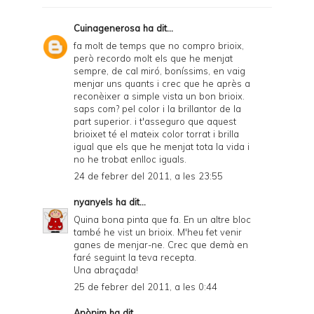
Cuinagenerosa
ha dit...
fa molt de temps que no compro brioix,
però recordo molt els que he menjat
sempre, de cal miró, boníssims, en vaig
menjar uns quants i crec que he après a
reconèixer a simple vista un bon brioix.
saps com? pel color i la brillantor de la
part superior. i t'asseguro que aquest
brioixet té el mateix color torrat i brilla
igual que els que he menjat tota la vida i
no he trobat enlloc iguals.
24 de febrer del 2011, a les 23:55
nyanyels
ha dit...
Quina bona pinta que fa. En un altre bloc
també he vist un brioix. M'heu fet venir
ganes de menjar-ne. Crec que demà en
faré seguint la teva recepta.
Una abraçada!
25 de febrer del 2011, a les 0:44
Anònim ha dit...