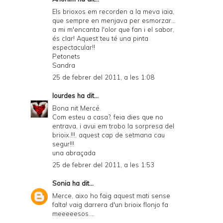
Els brioxos em recorden a la meva iaia,
que sempre en menjava per esmorzar...
a mi m'encanta l'olor que fan i el sabor,
és clar! Aquest teu té una pinta
espectacular!!
Petonets
Sandra
25 de febrer del 2011, a les 1:08
lourdes
ha dit...
Bona nit Mercé.
Com esteu a casa?, feia dies que no
entrava, i avui em trobo la sorpresa del
brioix.!!!, aquest cap de setmana cau
segur!!!
una abraçada
25 de febrer del 2011, a les 1:53
Sonia
ha dit...
Merce, aixo ho faig aquest mati sense
falta! vaig darrera d'un brioix flonjo fa
meeeeesos....