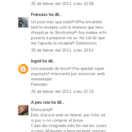
25 de febrer del 2011, a les 20:08
Francesc
ha dit...
Un post més que redó!!! M'ha encantat
tant la recepta com la manera que tens
d'explicar-la. Boníssima!!! Ara mateix m'hi
posaria a preparar-ne un. No cal dir que
me l'apunte la recepta!!! Salutacions
25 de febrer del 2011, a les 20:51
Ingrid
ha dit...
Una pasada de briox!! t'ha quedat super
esponjós!! m'encanta per esmorzar amb
melmelada!
Petonets
25 de febrer del 2011, a les 21:32
A peu coix
ha dit...
M'encanta!!!
Estic d'acord amb en Manel, per l'olor sé
si puc o no comprar el brioix.
Cada dia m'agrada més fer-me les coses
a casa. M'apunto a teva recepta. gràcies