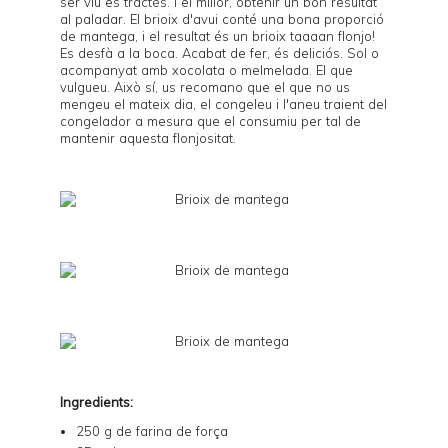
ser viu es tractés. I el millor, obtenir un bon resultat
al paladar. El brioix d'avui conté una bona proporció
de mantega, i el resultat és un brioix taaaan flonjo!
Es desfà a la boca. Acabat de fer, és deliciós. Sol o
acompanyat amb xocolata o melmelada. El que
vulgueu. Això sí, us recomano que el que no us
mengeu el mateix dia, el congeleu i l'aneu traient del
congelador a mesura que el consumiu per tal de
mantenir aquesta flonjositat.
Ingredients:
250 g de farina de força