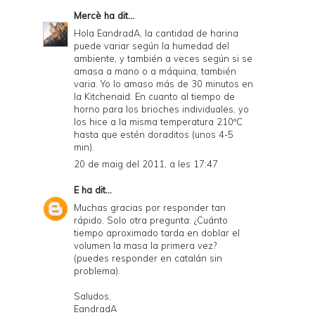
Mercè
ha dit...
Hola EandradA, la cantidad de harina
puede variar según la humedad del
ambiente, y también a veces según si se
amasa a mano o a máquina, también
varia. Yo lo amaso más de 30 minutos en
la Kitchenaid. En cuanto al tiempo de
horno para los brioches individuales, yo
los hice a la misma temperatura 210ºC
hasta que estén doraditos (unos 4-5
min).
20 de maig del 2011, a les 17:47
E
ha dit...
Muchas gracias por responder tan
rápido. Solo otra pregunta: ¿Cuánto
tiempo aproximado tarda en doblar el
volumen la masa la primera vez?
(puedes responder en catalán sin
problema).
Saludos,
EandradA