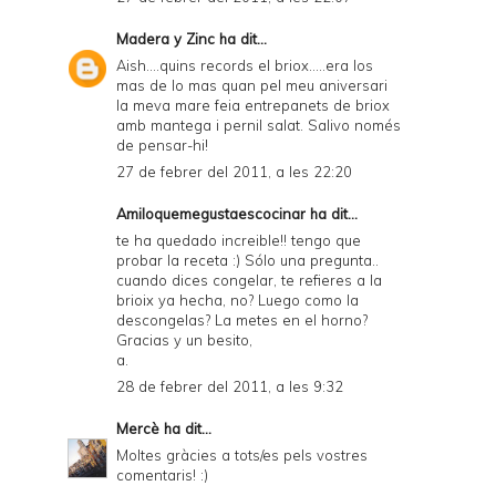
Madera y Zinc
ha dit...
Aish....quins records el briox.....era los
mas de lo mas quan pel meu aniversari
la meva mare feia entrepanets de briox
amb mantega i pernil salat. Salivo només
de pensar-hi!
27 de febrer del 2011, a les 22:20
Amiloquemegustaescocinar
ha dit...
te ha quedado increible!! tengo que
probar la receta :) Sólo una pregunta..
cuando dices congelar, te refieres a la
brioix ya hecha, no? Luego como la
descongelas? La metes en el horno?
Gracias y un besito,
a.
28 de febrer del 2011, a les 9:32
Mercè
ha dit...
Moltes gràcies a tots/es pels vostres
comentaris! :)