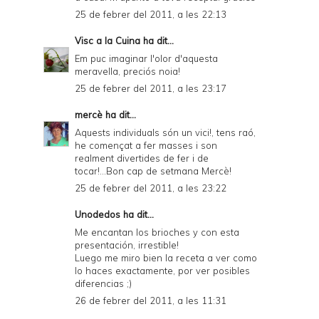
25 de febrer del 2011, a les 22:13
Visc a la Cuina
ha dit...
Em puc imaginar l'olor d'aquesta
meravella, preciós noia!
25 de febrer del 2011, a les 23:17
mercè
ha dit...
Aquests individuals són un vici!, tens raó,
he començat a fer masses i son
realment divertides de fer i de
tocar!...Bon cap de setmana Mercè!
25 de febrer del 2011, a les 23:22
Unodedos
ha dit...
Me encantan los brioches y con esta
presentación, irrestible!
Luego me miro bien la receta a ver como
lo haces exactamente, por ver posibles
diferencias ;)
26 de febrer del 2011, a les 11:31