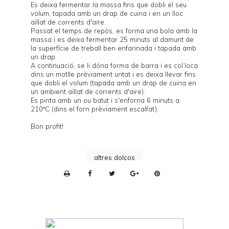
Es deixa fermentar la massa fins que dobli el seu
volum, tapada amb un drap de cuina i en un lloc
aïllat de corrents d'aire.
Passat el temps de repòs, es forma una bola amb la
massa i es deixa fermentar 25 minuts al damunt de
la superfície de treball ben enfarinada i tapada amb
un drap.
A continuació, se li dóna forma de barra i es col·loca
dins un motlle prèviament untat i es deixa llevar fins
que dobli el volum (tapada amb un drap de cuina en
un ambient aïllat de corrents d'aire).
Es pinta amb un ou batut i s'enforna 6 minuts a
210ºC (dins el forn prèviament escalfat).
Bon profit!
altres dolços
P
r
i
n