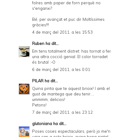
folres amb paper de forn perquè no
s'enganxi?
Bé, per avançat et puc dir Moltíssimes
gràcies!!!
4 de març del 2011, a les 15:53
Ruben
ha dit...
Em tens totalment distret: has tornat a fer
una altra cocció genial. El color torradet
és brutal :-O
6 de març del 2011, a les 0:01
PILAR
ha dit...
Quina pinta que te aquest brioix! I amb el
gust de mantega que deu tenir....
ummmm, delicios!
Petons!
7 de març del 2011, a les 23:12
glutoniana
ha dit...
Poses coses espectaculars, però jo me'n
vaig cap a este brioix, quina bona pinta!