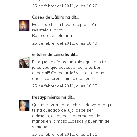
25 de febrer del 2011, a les 10:26
Coses de Llàbiro
ha dit...
Hauré de fer la teva recepta, se'm
resisteix el briox!
Bon cap de setmana.
25 de febrer del 2011, a les 10:49
el taller de cuina
ha dit...
En aquestes fotos tan xules que has fet
ja es veu que aquest brioche és ben
especial!! Congelar-lo? vols dir que no
ens l'acabarem immediatament?
25 de febrer del 2011, a les 10:55
fresaypimienta
ha dit...
Que maravilla de brioche!!!!! de verdad qu
te ha quedado de lujo, debe ser
delicioso, estoy por ponerme con las
manos en la masa.....besos y buen fin de
semana
25 de febrer del 2011, a les 11:01