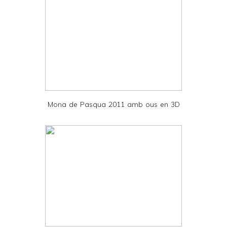
t
e
r
F
r
i
e
Mona de Pasqua 2011 amb ous en 3D
n
d
l
y
a
n
d
P