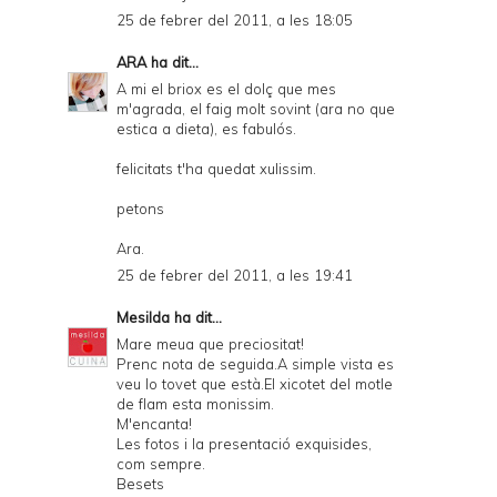
25 de febrer del 2011, a les 18:05
ARA
ha dit...
A mi el briox es el dolç que mes
m'agrada, el faig molt sovint (ara no que
estica a dieta), es fabulós.
felicitats t'ha quedat xulissim.
petons
Ara.
25 de febrer del 2011, a les 19:41
Mesilda
ha dit...
Mare meua que preciositat!
Prenc nota de seguida.A simple vista es
veu lo tovet que està.El xicotet del motle
de flam esta monissim.
M'encanta!
Les fotos i la presentació exquisides,
com sempre.
Besets