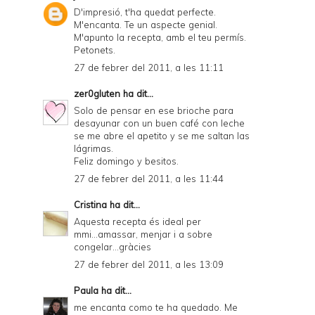
D'impresió, t'ha quedat perfecte.
M'encanta. Te un aspecte genial.
M'apunto la recepta, amb el teu permís.
Petonets.
27 de febrer del 2011, a les 11:11
zer0gluten
ha dit...
Solo de pensar en ese brioche para
desayunar con un buen café con leche
se me abre el apetito y se me saltan las
lágrimas.
Feliz domingo y besitos.
27 de febrer del 2011, a les 11:44
Cristina
ha dit...
Aquesta recepta és ideal per
mmi...amassar, menjar i a sobre
congelar...gràcies
27 de febrer del 2011, a les 13:09
Paula
ha dit...
me encanta como te ha quedado. Me