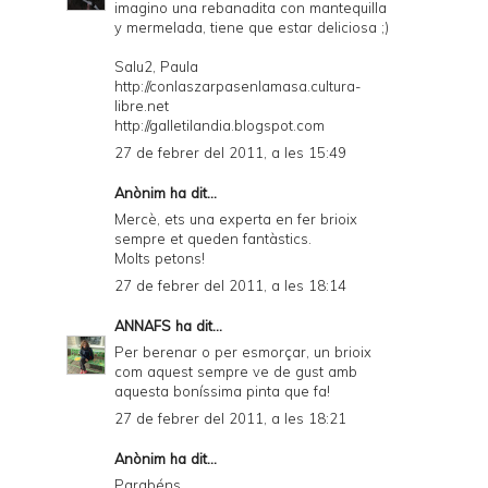
imagino una rebanadita con mantequilla
y mermelada, tiene que estar deliciosa ;)
Salu2, Paula
http://conlaszarpasenlamasa.cultura-
libre.net
http://galletilandia.blogspot.com
27 de febrer del 2011, a les 15:49
Anònim ha dit...
Mercè, ets una experta en fer brioix
sempre et queden fantàstics.
Molts petons!
27 de febrer del 2011, a les 18:14
ANNAFS
ha dit...
Per berenar o per esmorçar, un brioix
com aquest sempre ve de gust amb
aquesta boníssima pinta que fa!
27 de febrer del 2011, a les 18:21
Anònim ha dit...
Parabéns,