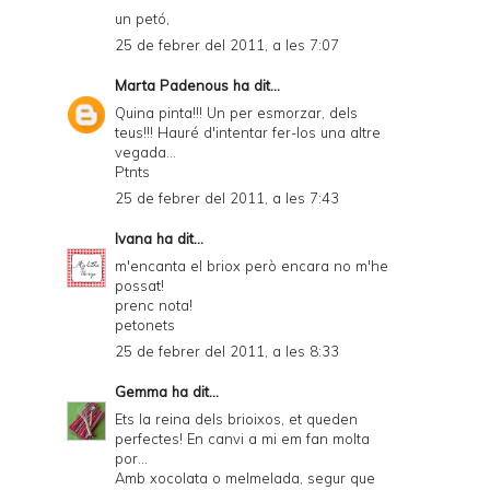
un petó,
25 de febrer del 2011, a les 7:07
Marta Padenous
ha dit...
Quina pinta!!! Un per esmorzar, dels
teus!!! Hauré d'intentar fer-los una altre
vegada...
Ptnts
25 de febrer del 2011, a les 7:43
Ivana
ha dit...
m'encanta el briox però encara no m'he
possat!
prenc nota!
petonets
25 de febrer del 2011, a les 8:33
Gemma
ha dit...
Ets la reina dels brioixos, et queden
perfectes! En canvi a mi em fan molta
por...
Amb xocolata o melmelada, segur que