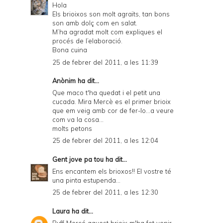
Hola
Els brioixos son molt agraïts, tan bons
son amb dolç com en salat.
M’ha agradat molt com expliques el
procés de l’elaboració.
Bona cuina
25 de febrer del 2011, a les 11:39
Anònim ha dit...
Que maco t'ha quedat i el petit una
cucada. Mira Mercè es el primer brioix
que em veig amb cor de fer-lo...a veure
com va la cosa...
molts petons
25 de febrer del 2011, a les 12:04
Gent jove pa tou
ha dit...
Ens encantem els brioxos!! El vostre té
una pinta estupenda...
25 de febrer del 2011, a les 12:30
Laura
ha dit...