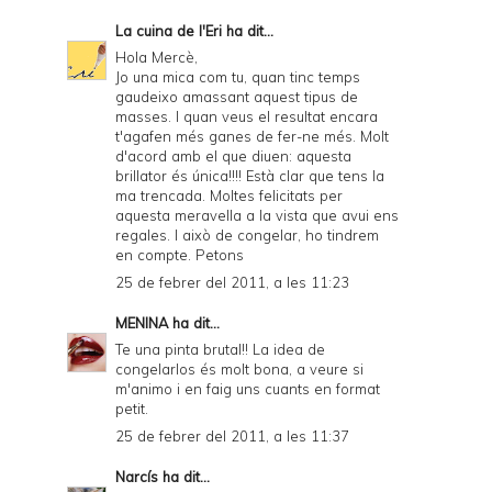
La cuina de l'Eri
ha dit...
Hola Mercè,
Jo una mica com tu, quan tinc temps
gaudeixo amassant aquest tipus de
masses. I quan veus el resultat encara
t'agafen més ganes de fer-ne més. Molt
d'acord amb el que diuen: aquesta
brillator és única!!!! Està clar que tens la
ma trencada. Moltes felicitats per
aquesta meravella a la vista que avui ens
regales. I això de congelar, ho tindrem
en compte. Petons
25 de febrer del 2011, a les 11:23
MENINA
ha dit...
Te una pinta brutal!! La idea de
congelarlos és molt bona, a veure si
m'animo i en faig uns cuants en format
petit.
25 de febrer del 2011, a les 11:37
Narcís
ha dit...