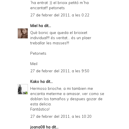
´ha entrat :)) el brioix petitó m´ha
encantat!! petonets
27 de febrer del 2011, a les 0:22
Miel
ha dit...
Què bonic que queda el brioixet
individual!!! és veritat... és un plaer
treballar les masses!!!
Petonets
Meil
27 de febrer del 2011, a les 9:50
Kako
ha dit...
Hermoso brioche, a mi tambien me
encanta meterme a amasar, ver como se
doblan los tamaños y despues gozar de
esta delicia.
Fantástico!
27 de febrer del 2011, a les 10:20
joana08
ha dit...