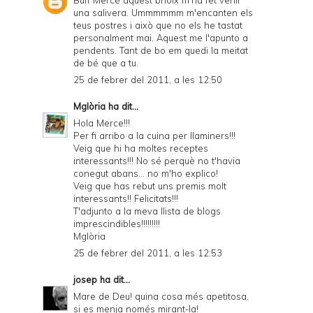
Buff Mercé aquest brioix m'ha fet venir
una salivera. Ummmmmm m'encanten els
teus postres i això que no els he tastat
personalment mai. Aquest me l'apunto a
pendents. Tant de bo em quedi la meitat
de bé que a tu.
25 de febrer del 2011, a les 12:50
Mglòria
ha dit...
Hola Merce!!!
Per fi arribo a la cuina per llaminers!!!
Veig que hi ha moltes receptes
interessants!!! No sé perquè no t'havia
conegut abans... no m'ho explico!
Veig que has rebut uns premis molt
interessants!! Felicitats!!!
T'adjunto a la meva llista de blogs
imprescindibles!!!!!!!!!
Mglòria
25 de febrer del 2011, a les 12:53
josep
ha dit...
Mare de Deu! quina cosa més apetitosa,
si es menja només mirant-la!