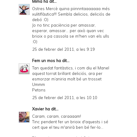
Mima
ha dit...
Ostres Mercè quina piinnntaaaaaaa més
xulitiflàutica!!! Sembla delicios, deliciós de
debó :O)
Jo no tinc paciència per amassar,
esperar, amassar... per això quan vec
brioix o pa cassola se m'hen van els ulls
:O)
25 de febrer del 2011, a les 9:19
Fem un mos
ha dit...
Tan quedat fantàstics, i com diu el Manel
aquest torrat brillant deliciós, ara per
esmorzar m’aniria molt bé un trosset
Ummm
Petons
25 de febrer del 2011, a les 10:10
Xavier
ha dit...
Caram, caram, caraaaam!
Tinc pendent fer un brioix d'aquests i sé
cert que el teu m'anirà ben bé fer-lo...