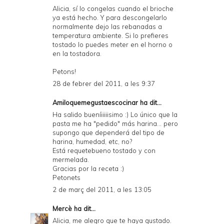
Alicia, sí lo congelas cuando el brioche
ya está hecho. Y para descongelarlo
normalmente dejo las rebanadas a
temperatura ambiente. Si lo prefieres
tostado lo puedes meter en el horno o
en la tostadora.
Petons!
28 de febrer del 2011, a les 9:37
Amiloquemegustaescocinar
ha dit...
Ha salido bueníiiiiisimo :) Lo único que la
pasta me ha "pedido" más harina... pero
supongo que dependerá del tipo de
harina, humedad, etc, no?
Está requetebueno tostado y con
mermelada.
Gracias por la receta :)
Petonets
2 de març del 2011, a les 13:05
Mercè
ha dit...
Alicia, me alegro que te haya gustado.