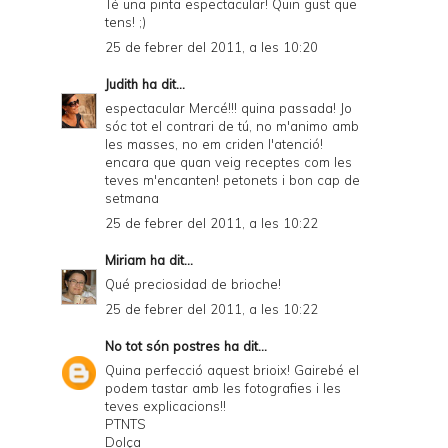
Té una pinta espectacular! Quin gust que
tens! ;)
25 de febrer del 2011, a les 10:20
Judith
ha dit...
espectacular Mercé!!! quina passada! Jo
sóc tot el contrari de tú, no m'animo amb
les masses, no em criden l'atenció!
encara que quan veig receptes com les
teves m'encanten! petonets i bon cap de
setmana
25 de febrer del 2011, a les 10:22
Miriam
ha dit...
Qué preciosidad de brioche!
25 de febrer del 2011, a les 10:22
No tot són postres
ha dit...
Quina perfecció aquest brioix! Gairebé el
podem tastar amb les fotografies i les
teves explicacions!!
PTNTS
Dolça