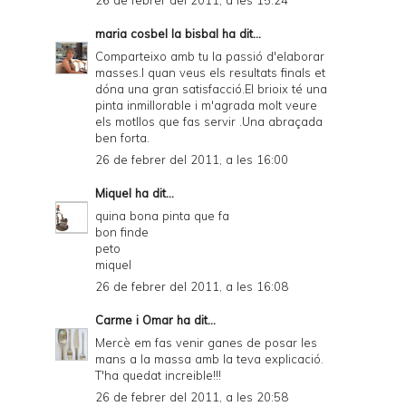
26 de febrer del 2011, a les 15:24
maria cosbel la bisbal
ha dit...
Comparteixo amb tu la passió d'elaborar
masses.I quan veus els resultats finals et
dóna una gran satisfacció.El brioix té una
pinta inmillorable i m'agrada molt veure
els motllos que fas servir .Una abraçada
ben forta.
26 de febrer del 2011, a les 16:00
Miquel
ha dit...
quina bona pinta que fa
bon finde
peto
miquel
26 de febrer del 2011, a les 16:08
Carme i Omar
ha dit...
Mercè em fas venir ganes de posar les
mans a la massa amb la teva explicació.
T'ha quedat increible!!!
26 de febrer del 2011, a les 20:58