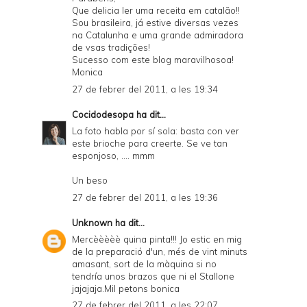
Que delicia ler uma receita em catalão!!
Sou brasileira, já estive diversas vezes
na Catalunha e uma grande admiradora
de vsas tradições!
Sucesso com este blog maravilhosoa!
Monica
27 de febrer del 2011, a les 19:34
Cocidodesopa
ha dit...
La foto habla por sí sola: basta con ver
este brioche para creerte. Se ve tan
esponjoso, .... mmm
Un beso
27 de febrer del 2011, a les 19:36
Unknown
ha dit...
Mercèèèèè quina pinta!!! Jo estic en mig
de la preparació d'un, més de vint minuts
amasant, sort de la màquina si no
tendría unos brazos que ni el Stallone
jajajaja.Mil petons bonica
27 de febrer del 2011, a les 22:07