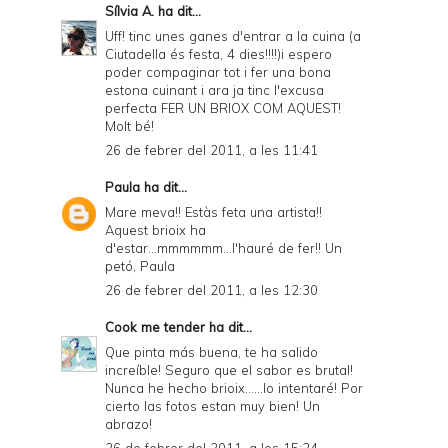
Sílvia A.
ha dit...
Uff! tinc unes ganes d'entrar a la cuina (a
Ciutadella és festa, 4 dies!!!!)i espero
poder compaginar tot i fer una bona
estona cuinant i ara ja tinc l'excusa
perfecta FER UN BRIOX COM AQUEST!
Molt bé!
26 de febrer del 2011, a les 11:41
Paula
ha dit...
Mare meva!! Estàs feta una artista!!
Aquest brioix ha
d'estar...mmmmmm...l'hauré de fer!! Un
petó, Paula
26 de febrer del 2011, a les 12:30
Cook me tender
ha dit...
Que pinta más buena, te ha salido
increíble! Seguro que el sabor es brutal!
Nunca he hecho brioix......lo intentaré! Por
cierto las fotos estan muy bien! Un
abrazo!