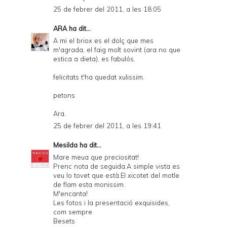
25 de febrer del 2011, a les 18:05
ARA
ha dit...
A mi el briox es el dolç que mes
m'agrada, el faig molt sovint (ara no que
estica a dieta), es fabulós.
felicitats t'ha quedat xulissim.
petons
Ara.
25 de febrer del 2011, a les 19:41
Mesilda
ha dit...
Mare meua que preciositat!
Prenc nota de seguida.A simple vista es
veu lo tovet que està.El xicotet del motle
de flam esta monissim.
M'encanta!
Les fotos i la presentació exquisides,
com sempre.
Besets