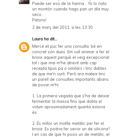
Puede ser eso de la harina... Yo lo noto
un montón cuando hago pan un día muy
seco.
Petons!
2 de març del 2011, a les 13:30
Laura
ha dit...
Mercé et puc fer una consulta, bé en
concret són dues. Em vull animar a fer el
brioix aquest perquè el veig excepcional
tot i que mai m'he atrevit amb cap
recepta tipus pa o similars i tinc dubtes
de que me'n surti. Però ara mateix tinc
un parell de consultes importants abans
de posar-m'hi:
1. La primera vegada que s'ha de deixar
fermentar la massa fins que dobla el
volum aproximadament quanta estona
és.
2. És millor un motlle metàlic per fer el
brioix. Es podria fer servir un de silicona?
I en cas de que hi posis un de metàlic, el