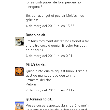
folres amb paper de forn perquè no
s'enganxi?
Bé, per avançat et puc dir Moltíssimes
gràcies!!!
4 de març del 2011, a les 15:53
Ruben
ha dit...
Em tens totalment distret: has tornat a fer
una altra cocció genial. El color torradet
és brutal :-O
6 de març del 2011, a les 0:01
PILAR
ha dit...
Quina pinta que te aquest brioix! I amb el
gust de mantega que deu tenir....
ummmm, delicios!
Petons!
7 de març del 2011, a les 23:12
glutoniana
ha dit...
Poses coses espectaculars, però jo me'n
vaig cap a este brioix, quina bona pinta!