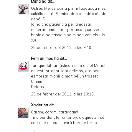
Mima
ha dit...
Ostres Mercè quina piinnntaaaaaaa més
xulitiflàutica!!! Sembla delicios, deliciós de
debó :O)
Jo no tinc paciència per amassar,
esperar, amassar... per això quan vec
brioix o pa cassola se m'hen van els ulls
:O)
25 de febrer del 2011, a les 9:19
Fem un mos
ha dit...
Tan quedat fantàstics, i com diu el Manel
aquest torrat brillant deliciós, ara per
esmorzar m’aniria molt bé un trosset
Ummm
Petons
25 de febrer del 2011, a les 10:10
Xavier
ha dit...
Caram, caram, caraaaam!
Tinc pendent fer un brioix d'aquests i sé
cert que el teu m'anirà ben bé fer-lo...