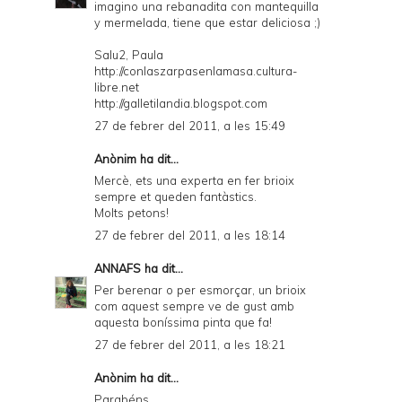
imagino una rebanadita con mantequilla
y mermelada, tiene que estar deliciosa ;)
Salu2, Paula
http://conlaszarpasenlamasa.cultura-
libre.net
http://galletilandia.blogspot.com
27 de febrer del 2011, a les 15:49
Anònim ha dit...
Mercè, ets una experta en fer brioix
sempre et queden fantàstics.
Molts petons!
27 de febrer del 2011, a les 18:14
ANNAFS
ha dit...
Per berenar o per esmorçar, un brioix
com aquest sempre ve de gust amb
aquesta boníssima pinta que fa!
27 de febrer del 2011, a les 18:21
Anònim ha dit...
Parabéns,