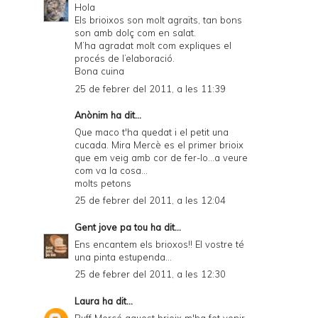
Hola
Els brioixos son molt agraïts, tan bons
son amb dolç com en salat.
M’ha agradat molt com expliques el
procés de l’elaboració.
Bona cuina
25 de febrer del 2011, a les 11:39
Anònim ha dit...
Que maco t'ha quedat i el petit una
cucada. Mira Mercè es el primer brioix
que em veig amb cor de fer-lo...a veure
com va la cosa...
molts petons
25 de febrer del 2011, a les 12:04
Gent jove pa tou
ha dit...
Ens encantem els brioxos!! El vostre té
una pinta estupenda...
25 de febrer del 2011, a les 12:30
Laura
ha dit...