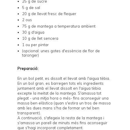
25 g de sucre
5 g de sal
20 g de llevat fresc de flequer
2 ous
75 g de mantega a temperatura ambient
30 g d'aigua
10 g de llet sencera
1 ou per pintar
(opcional: unes gotes d'essència de flor de
taronger)
Preparació:
En un bol petit, es dissolt el llevat amb l'aigua tèbia.
En un bol gran, es barregen tots els ingredients
juntament amb el llevat dissolt en l'aigua tèbia
excepte la meitat de la mantega. S'amassa tot
plegat - una mitja hora o més- fins aconseguir una
massa ben elàstica (quan s'estira un tros de massa
amb les dues mans s'ha de formar un tel ben
transparent).
A continuació, s'afegeix la resta de la mantega i
s'amassa un parell de minuts més fins aconseguir
que s'hagi incorporat completament.