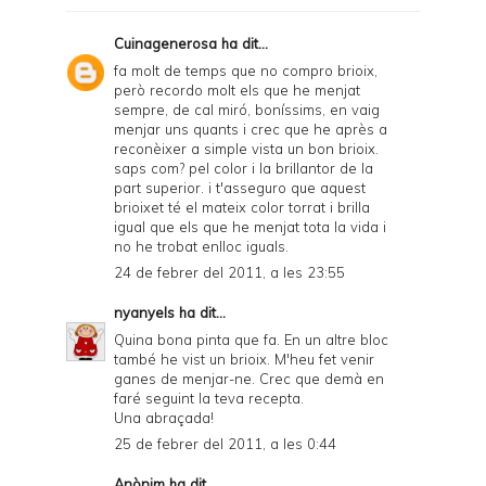
Cuinagenerosa
ha dit...
fa molt de temps que no compro brioix,
però recordo molt els que he menjat
sempre, de cal miró, boníssims, en vaig
menjar uns quants i crec que he après a
reconèixer a simple vista un bon brioix.
saps com? pel color i la brillantor de la
part superior. i t'asseguro que aquest
brioixet té el mateix color torrat i brilla
igual que els que he menjat tota la vida i
no he trobat enlloc iguals.
24 de febrer del 2011, a les 23:55
nyanyels
ha dit...
Quina bona pinta que fa. En un altre bloc
també he vist un brioix. M'heu fet venir
ganes de menjar-ne. Crec que demà en
faré seguint la teva recepta.
Una abraçada!
25 de febrer del 2011, a les 0:44
Anònim ha dit...