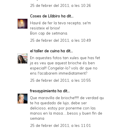
25 de febrer del 2011, a les 10:26
Coses de Llàbiro
ha dit...
Hauré de fer la teva recepta, se'm
resisteix el briox!
Bon cap de setmana.
25 de febrer del 2011, a les 10:49
el taller de cuina
ha dit...
En aquestes fotos tan xules que has fet
ja es veu que aquest brioche és ben
especial!! Congelar-lo? vols dir que no
ens l'acabarem immediatament?
25 de febrer del 2011, a les 10:55
fresaypimienta
ha dit...
Que maravilla de brioche!!!!! de verdad qu
te ha quedado de lujo, debe ser
delicioso, estoy por ponerme con las
manos en la masa.....besos y buen fin de
semana
25 de febrer del 2011, a les 11:01