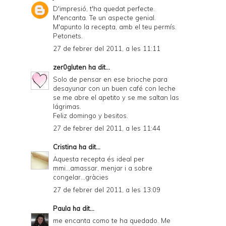
D'impresió, t'ha quedat perfecte.
M'encanta. Te un aspecte genial.
M'apunto la recepta, amb el teu permís.
Petonets.
27 de febrer del 2011, a les 11:11
zer0gluten
ha dit...
Solo de pensar en ese brioche para
desayunar con un buen café con leche
se me abre el apetito y se me saltan las
lágrimas.
Feliz domingo y besitos.
27 de febrer del 2011, a les 11:44
Cristina
ha dit...
Aquesta recepta és ideal per
mmi...amassar, menjar i a sobre
congelar...gràcies
27 de febrer del 2011, a les 13:09
Paula
ha dit...
me encanta como te ha quedado. Me