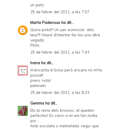
un petó,
25 de febrer del 2011, a les 7:07
Marta Padenous
ha dit...
Quina pinta!!! Un per esmorzar, dels
teus!!! Hauré d'intentar fer-los una altre
vegada...
Ptnts
25 de febrer del 2011, a les 7:43
Ivana
ha dit...
m'encanta el briox però encara no m'he
possat!
prenc nota!
petonets
25 de febrer del 2011, a les 8:33
Gemma
ha dit...
Ets la reina dels brioixos, et queden
perfectes! En canvi a mi em fan molta
por...
Amb xocolata o melmelada, segur que