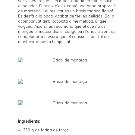
ser viu es tractés. I el millor, obtenir un bon resultat
al paladar. El brioix d'avui conté una bona proporció
de mantega, i el resultat és un brioix taaaan flonjo!
Es desfà a la boca. Acabat de fer, és deliciós. Sol o
acompanyat amb xocolata o melmelada. El que
vulgueu. Això sí, us recomano que el que no us
mengeu el mateix dia, el congeleu i l'aneu traient del
congelador a mesura que el consumiu per tal de
mantenir aquesta flonjositat.
Ingredients:
250 g de farina de força