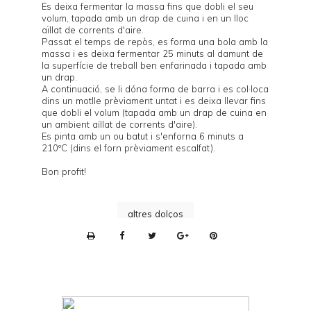
Es deixa fermentar la massa fins que dobli el seu
volum, tapada amb un drap de cuina i en un lloc
aïllat de corrents d'aire.
Passat el temps de repòs, es forma una bola amb la
massa i es deixa fermentar 25 minuts al damunt de
la superfície de treball ben enfarinada i tapada amb
un drap.
A continuació, se li dóna forma de barra i es col·loca
dins un motlle prèviament untat i es deixa llevar fins
que dobli el volum (tapada amb un drap de cuina en
un ambient aïllat de corrents d'aire).
Es pinta amb un ou batut i s'enforna 6 minuts a
210ºC (dins el forn prèviament escalfat).
Bon profit!
altres dolços
P
r
i
n