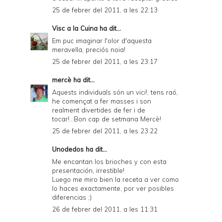
25 de febrer del 2011, a les 22:13
Visc a la Cuina
ha dit...
Em puc imaginar l'olor d'aquesta
meravella, preciós noia!
25 de febrer del 2011, a les 23:17
mercè
ha dit...
Aquests individuals són un vici!, tens raó,
he començat a fer masses i son
realment divertides de fer i de
tocar!...Bon cap de setmana Mercè!
25 de febrer del 2011, a les 23:22
Unodedos
ha dit...
Me encantan los brioches y con esta
presentación, irrestible!
Luego me miro bien la receta a ver como
lo haces exactamente, por ver posibles
diferencias ;)
26 de febrer del 2011, a les 11:31