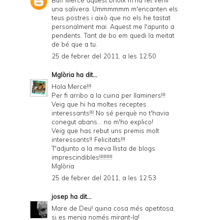
Buff Mercé aquest brioix m'ha fet venir
una salivera. Ummmmmm m'encanten els
teus postres i això que no els he tastat
personalment mai. Aquest me l'apunto a
pendents. Tant de bo em quedi la meitat
de bé que a tu.
25 de febrer del 2011, a les 12:50
Mglòria
ha dit...
Hola Merce!!!
Per fi arribo a la cuina per llaminers!!!
Veig que hi ha moltes receptes
interessants!!! No sé perquè no t'havia
conegut abans... no m'ho explico!
Veig que has rebut uns premis molt
interessants!! Felicitats!!!
T'adjunto a la meva llista de blogs
imprescindibles!!!!!!!!!
Mglòria
25 de febrer del 2011, a les 12:53
josep
ha dit...
Mare de Deu! quina cosa més apetitosa,
si es menja només mirant-la!