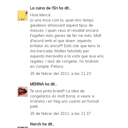
La cuina de l'Eri
ha dit...
Hola Mercè,
Jo una mica com tu, quan tinc temps
gaudeixo amassant aquest tipus de
masses. I quan veus el resultat encara
t'agafen més ganes de fer-ne més. Molt
d'acord amb el que diuen: aquesta
brillator és única!!!! Està clar que tens la
ma trencada. Moltes felicitats per
aquesta meravella a la vista que avui ens
regales. I això de congelar, ho tindrem
en compte. Petons
25 de febrer del 2011, a les 11:23
MENINA
ha dit...
Te una pinta brutal!! La idea de
congelarlos és molt bona, a veure si
m'animo i en faig uns cuants en format
petit.
25 de febrer del 2011, a les 11:37
Narcís
ha dit...