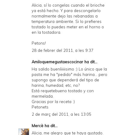
Alicia, sí lo congelas cuando el brioche
ya está hecho. Y para descongelarlo
normalmente dejo las rebanadas a
temperatura ambiente. Si lo prefieres
tostado lo puedes meter en el horno o
en la tostadora.
Petons!
28 de febrer del 2011, a les 9:37
Amiloquemegustaescocinar
ha dit...
Ha salido bueníiiiiisimo :) Lo único que la
pasta me ha "pedido" más harina... pero
supongo que dependerá del tipo de
harina, humedad, etc, no?
Está requetebueno tostado y con
mermelada.
Gracias por la receta :)
Petonets
2 de març del 2011, a les 13:05
Mercè
ha dit...
Alicia, me alegro que te haya gustado.