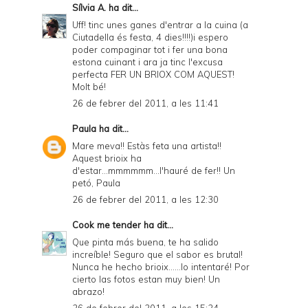
Sílvia A.
ha dit...
Uff! tinc unes ganes d'entrar a la cuina (a
Ciutadella és festa, 4 dies!!!!)i espero
poder compaginar tot i fer una bona
estona cuinant i ara ja tinc l'excusa
perfecta FER UN BRIOX COM AQUEST!
Molt bé!
26 de febrer del 2011, a les 11:41
Paula
ha dit...
Mare meva!! Estàs feta una artista!!
Aquest brioix ha
d'estar...mmmmmm...l'hauré de fer!! Un
petó, Paula
26 de febrer del 2011, a les 12:30
Cook me tender
ha dit...
Que pinta más buena, te ha salido
increíble! Seguro que el sabor es brutal!
Nunca he hecho brioix......lo intentaré! Por
cierto las fotos estan muy bien! Un
abrazo!