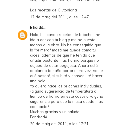
Las recetas de Glutoniana
17 de març del 2011, a les 12:47
E
ha dit...
Hola, buscando recetas de brioches he
ido a dar con tu blog y me he puesto
manos a la obra. No he conseguido que
la "primera" masa me quede como tú
dices, además de que he tenido que
añadir bastante más harina porque no
dejaba de estar pegajosa. Ahora está
doblando tamaño por primera vez, no sé
qué pasará, si subirá y conseguiré hacer
una bola.
Yo quiero hace los brioches individuales,
¿alguna sugerencia de temperatura o
tiempo de horno en este caso? o ¿alguna
sugerencia para que la masa quede más
compacta?
Muchas gracias y un saludo,
EandradA
20 de maig del 2011, a les 17:21