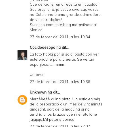
Que delicia ler uma receita em catalão!!
Sou brasileira, já estive diversas vezes
na Catalunha e uma grande admiradora
de vsas tradições!
Sucesso com este blog maravilhosoa!
Monica
27 de febrer del 2011, a les 19:34
Cocidodesopa
ha dit...
La foto habla por sí sola: basta con ver
este brioche para creerte. Se ve tan
esponjoso, .... mmm
Un beso
27 de febrer del 2011, a les 19:36
Unknown
ha dit...
Mercèèèèè quina pinta!!! Jo estic en mig
de la preparació d'un, més de vint minuts
amasant, sort de la màquina si no
tendría unos brazos que ni el Stallone
jajajaja.Mil petons bonica
27 de febrer del 2011, a les 22:07