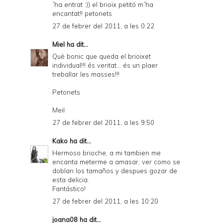
´ha entrat :)) el brioix petitó m´ha
encantat!! petonets
27 de febrer del 2011, a les 0:22
Miel
ha dit...
Què bonic que queda el brioixet
individual!!! és veritat... és un plaer
treballar les masses!!!
Petonets
Meil
27 de febrer del 2011, a les 9:50
Kako
ha dit...
Hermoso brioche, a mi tambien me
encanta meterme a amasar, ver como se
doblan los tamaños y despues gozar de
esta delicia.
Fantástico!
27 de febrer del 2011, a les 10:20
joana08
ha dit...