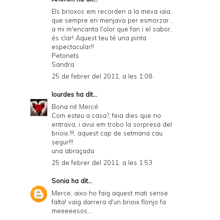
Els brioxos em recorden a la meva iaia,
que sempre en menjava per esmorzar...
a mi m'encanta l'olor que fan i el sabor,
és clar! Aquest teu té una pinta
espectacular!!
Petonets
Sandra
25 de febrer del 2011, a les 1:08
lourdes
ha dit...
Bona nit Mercé.
Com esteu a casa?, feia dies que no
entrava, i avui em trobo la sorpresa del
brioix.!!!, aquest cap de setmana cau
segur!!!
una abraçada
25 de febrer del 2011, a les 1:53
Sonia
ha dit...
Merce, aixo ho faig aquest mati sense
falta! vaig darrera d'un brioix flonjo fa
meeeeesos....