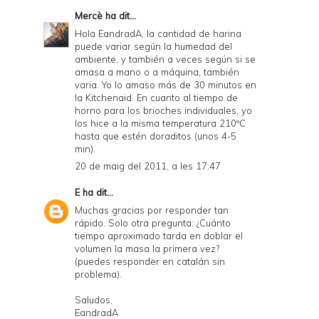
Mercè
ha dit...
Hola EandradA, la cantidad de harina
puede variar según la humedad del
ambiente, y también a veces según si se
amasa a mano o a máquina, también
varia. Yo lo amaso más de 30 minutos en
la Kitchenaid. En cuanto al tiempo de
horno para los brioches individuales, yo
los hice a la misma temperatura 210ºC
hasta que estén doraditos (unos 4-5
min).
20 de maig del 2011, a les 17:47
E
ha dit...
Muchas gracias por responder tan
rápido. Solo otra pregunta: ¿Cuánto
tiempo aproximado tarda en doblar el
volumen la masa la primera vez?
(puedes responder en catalán sin
problema).
Saludos,
EandradA