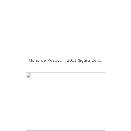
t
e
r
F
r
i
e
Mona de Pasqua II 2011 (figura de x...
n
d
l
y
a
n
d
P