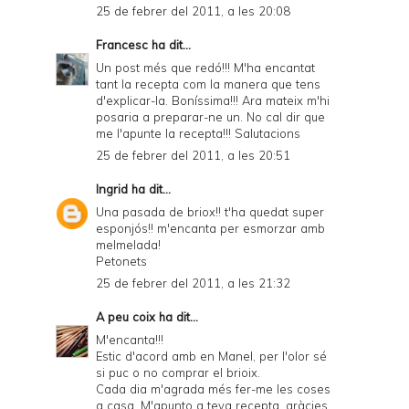
25 de febrer del 2011, a les 20:08
Francesc
ha dit...
Un post més que redó!!! M'ha encantat
tant la recepta com la manera que tens
d'explicar-la. Boníssima!!! Ara mateix m'hi
posaria a preparar-ne un. No cal dir que
me l'apunte la recepta!!! Salutacions
25 de febrer del 2011, a les 20:51
Ingrid
ha dit...
Una pasada de briox!! t'ha quedat super
esponjós!! m'encanta per esmorzar amb
melmelada!
Petonets
25 de febrer del 2011, a les 21:32
A peu coix
ha dit...
M'encanta!!!
Estic d'acord amb en Manel, per l'olor sé
si puc o no comprar el brioix.
Cada dia m'agrada més fer-me les coses
a casa. M'apunto a teva recepta. gràcies