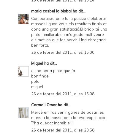
26 de febrer del 2011, a les 15:24
maria cosbel la bisbal
ha dit...
Comparteixo amb tu la passió d'elaborar
masses.I quan veus els resultats finals et
dóna una gran satisfacció.El brioix té una
pinta inmillorable i m'agrada molt veure
els motllos que fas servir .Una abraçada
ben forta.
26 de febrer del 2011, a les 16:00
Miquel
ha dit...
quina bona pinta que fa
bon finde
peto
miquel
26 de febrer del 2011, a les 16:08
Carme i Omar
ha dit...
Mercè em fas venir ganes de posar les
mans a la massa amb la teva explicació.
T'ha quedat increible!!!
26 de febrer del 2011, a les 20:58