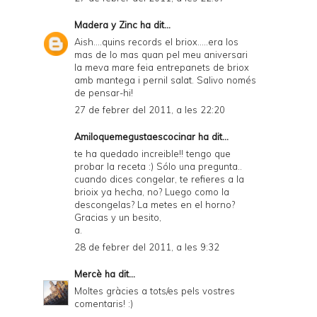
Madera y Zinc
ha dit...
Aish....quins records el briox.....era los
mas de lo mas quan pel meu aniversari
la meva mare feia entrepanets de briox
amb mantega i pernil salat. Salivo només
de pensar-hi!
27 de febrer del 2011, a les 22:20
Amiloquemegustaescocinar
ha dit...
te ha quedado increible!! tengo que
probar la receta :) Sólo una pregunta..
cuando dices congelar, te refieres a la
brioix ya hecha, no? Luego como la
descongelas? La metes en el horno?
Gracias y un besito,
a.
28 de febrer del 2011, a les 9:32
Mercè
ha dit...
Moltes gràcies a tots/es pels vostres
comentaris! :)