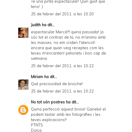
Té una pinta espectacular! Quin gust que
tens! ;)
25 de febrer del 2011, a les 10:20
Judith
ha dit...
espectacular Mercé!!! quina passada! Jo
sóc tot el contrari de tú, no m'animo amb
les masses, no em criden l'atenció!
encara que quan veig receptes com les
teves m'encanten! petonets i bon cap de
setmana
25 de febrer del 2011, a les 10:22
Miriam
ha dit...
Qué preciosidad de brioche!
25 de febrer del 2011, a les 10:22
No tot són postres
ha dit...
Quina perfecció aquest brioix! Gairebé el
podem tastar amb les fotografies i les
teves explicacions!!
PTNTS
Dolça