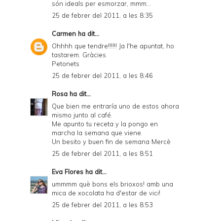
són ideals per esmorzar, mmm...
25 de febrer del 2011, a les 8:35
Carmen
ha dit...
Ohhhh que tendre!!!!!! Ja l'he apuntat, ho
tastarem. Gràcies
Petonets
25 de febrer del 2011, a les 8:46
Rosa
ha dit...
Que bien me entraría uno de estos ahora
mismo junto al café.
Me apunto tu receta y la pongo en
marcha la semana que viene.
Un besito y buen fin de semana Mercè
25 de febrer del 2011, a les 8:51
Eva Flores
ha dit...
ummmm què bons els brioxos! amb una
mica de xocolata ha d'estar de vici!
25 de febrer del 2011, a les 8:53