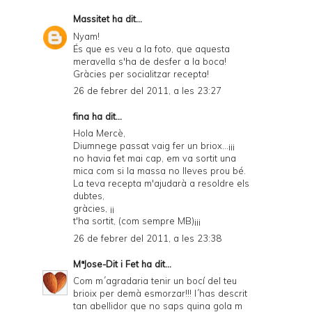
Massitet
ha dit...
Nyam!
És que es veu a la foto, que aquesta
meravella s'ha de desfer a la boca!
Gràcies per socialitzar recepta!
26 de febrer del 2011, a les 23:27
fina ha dit...
Hola Mercè,
Diumnege passat vaig fer un briox...¡¡¡
no havia fet mai cap, em va sortit una
mica com si la massa no lleves prou bé.
La teva recepta m'ajudarà a resoldre els
dubtes,
gràcies, ¡¡
t'ha sortit, (com sempre MB)¡¡¡
26 de febrer del 2011, a les 23:38
MªJose-Dit i Fet
ha dit...
Com m´agradaria tenir un bocí del teu
brioix per demà esmorzar!!! l´has descrit
tan abellidor que no saps quina gola m