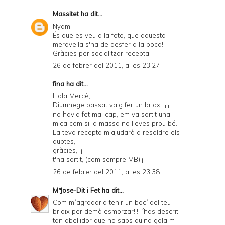
Massitet
ha dit...
Nyam!
És que es veu a la foto, que aquesta
meravella s'ha de desfer a la boca!
Gràcies per socialitzar recepta!
26 de febrer del 2011, a les 23:27
fina ha dit...
Hola Mercè,
Diumnege passat vaig fer un briox...¡¡¡
no havia fet mai cap, em va sortit una
mica com si la massa no lleves prou bé.
La teva recepta m'ajudarà a resoldre els
dubtes,
gràcies, ¡¡
t'ha sortit, (com sempre MB)¡¡¡
26 de febrer del 2011, a les 23:38
MªJose-Dit i Fet
ha dit...
Com m´agradaria tenir un bocí del teu
brioix per demà esmorzar!!! l´has descrit
tan abellidor que no saps quina gola m