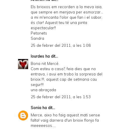
Els brioxos em recorden a la meva iaia,
que sempre en menjava per esmorzar...
a mi m'encanta l'olor que fan i el sabor,
és clar! Aquest teu té una pinta
espectacular!!
Petonets
Sandra
25 de febrer del 2011, a les 1:08
lourdes
ha dit...
Bona nit Mercé.
Com esteu a casa?, feia dies que no
entrava, i avui em trobo la sorpresa del
brioix.!!!, aquest cap de setmana cau
segur!!!
una abraçada
25 de febrer del 2011, a les 1:53
Sonia
ha dit...
Merce, aixo ho faig aquest mati sense
falta! vaig darrera d'un brioix flonjo fa
meeeeesos....