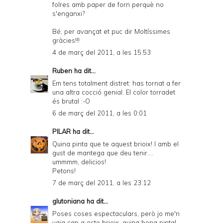
folres amb paper de forn perquè no
s'enganxi?
Bé, per avançat et puc dir Moltíssimes
gràcies!!!
4 de març del 2011, a les 15:53
Ruben
ha dit...
Em tens totalment distret: has tornat a fer
una altra cocció genial. El color torradet
és brutal :-O
6 de març del 2011, a les 0:01
PILAR
ha dit...
Quina pinta que te aquest brioix! I amb el
gust de mantega que deu tenir....
ummmm, delicios!
Petons!
7 de març del 2011, a les 23:12
glutoniana
ha dit...
Poses coses espectaculars, però jo me'n
vaig cap a este brioix, quina bona pinta!