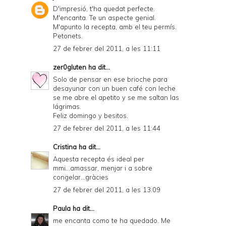
D'impresió, t'ha quedat perfecte.
M'encanta. Te un aspecte genial.
M'apunto la recepta, amb el teu permís.
Petonets.
27 de febrer del 2011, a les 11:11
zer0gluten
ha dit...
Solo de pensar en ese brioche para
desayunar con un buen café con leche
se me abre el apetito y se me saltan las
lágrimas.
Feliz domingo y besitos.
27 de febrer del 2011, a les 11:44
Cristina
ha dit...
Aquesta recepta és ideal per
mmi...amassar, menjar i a sobre
congelar...gràcies
27 de febrer del 2011, a les 13:09
Paula
ha dit...
me encanta como te ha quedado. Me