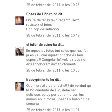
25 de febrer del 2011, a les 10:26
Coses de Llàbiro
ha dit...
Hauré de fer la teva recepta, se'm
resisteix el briox!
Bon cap de setmana.
25 de febrer del 2011, a les 10:49
el taller de cuina
ha dit...
En aquestes fotos tan xules que has fet
ja es veu que aquest brioche és ben
especial!! Congelar-lo? vols dir que no
ens l'acabarem immediatament?
25 de febrer del 2011, a les 10:55
fresaypimienta
ha dit...
Que maravilla de brioche!!!!! de verdad qu
te ha quedado de lujo, debe ser
delicioso, estoy por ponerme con las
manos en la masa.....besos y buen fin de
semana
25 de febrer del 2011, a les 11:01