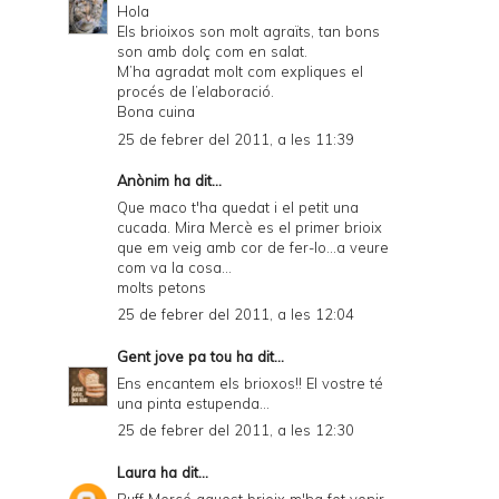
Hola
Els brioixos son molt agraïts, tan bons
son amb dolç com en salat.
M’ha agradat molt com expliques el
procés de l’elaboració.
Bona cuina
25 de febrer del 2011, a les 11:39
Anònim ha dit...
Que maco t'ha quedat i el petit una
cucada. Mira Mercè es el primer brioix
que em veig amb cor de fer-lo...a veure
com va la cosa...
molts petons
25 de febrer del 2011, a les 12:04
Gent jove pa tou
ha dit...
Ens encantem els brioxos!! El vostre té
una pinta estupenda...
25 de febrer del 2011, a les 12:30
Laura
ha dit...