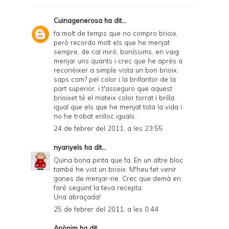
Cuinagenerosa
ha dit...
fa molt de temps que no compro brioix,
però recordo molt els que he menjat
sempre, de cal miró, boníssims, en vaig
menjar uns quants i crec que he après a
reconèixer a simple vista un bon brioix.
saps com? pel color i la brillantor de la
part superior. i t'asseguro que aquest
brioixet té el mateix color torrat i brilla
igual que els que he menjat tota la vida i
no he trobat enlloc iguals.
24 de febrer del 2011, a les 23:55
nyanyels
ha dit...
Quina bona pinta que fa. En un altre bloc
també he vist un brioix. M'heu fet venir
ganes de menjar-ne. Crec que demà en
faré seguint la teva recepta.
Una abraçada!
25 de febrer del 2011, a les 0:44
Anònim ha dit...