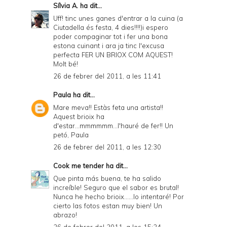
Sílvia A.
ha dit...
Uff! tinc unes ganes d'entrar a la cuina (a
Ciutadella és festa, 4 dies!!!!)i espero
poder compaginar tot i fer una bona
estona cuinant i ara ja tinc l'excusa
perfecta FER UN BRIOX COM AQUEST!
Molt bé!
26 de febrer del 2011, a les 11:41
Paula
ha dit...
Mare meva!! Estàs feta una artista!!
Aquest brioix ha
d'estar...mmmmmm...l'hauré de fer!! Un
petó, Paula
26 de febrer del 2011, a les 12:30
Cook me tender
ha dit...
Que pinta más buena, te ha salido
increíble! Seguro que el sabor es brutal!
Nunca he hecho brioix......lo intentaré! Por
cierto las fotos estan muy bien! Un
abrazo!