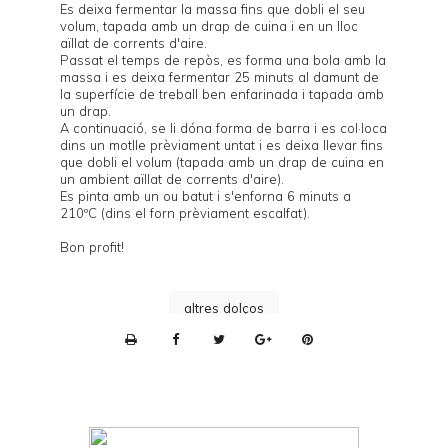
Es deixa fermentar la massa fins que dobli el seu
volum, tapada amb un drap de cuina i en un lloc
aïllat de corrents d'aire.
Passat el temps de repòs, es forma una bola amb la
massa i es deixa fermentar 25 minuts al damunt de
la superfície de treball ben enfarinada i tapada amb
un drap.
A continuació, se li dóna forma de barra i es col·loca
dins un motlle prèviament untat i es deixa llevar fins
que dobli el volum (tapada amb un drap de cuina en
un ambient aïllat de corrents d'aire).
Es pinta amb un ou batut i s'enforna 6 minuts a
210ºC (dins el forn prèviament escalfat).
Bon profit!
altres dolços
P
r
i
n