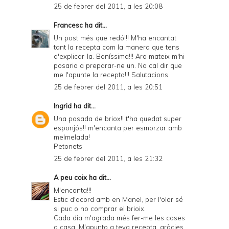
25 de febrer del 2011, a les 20:08
Francesc
ha dit...
Un post més que redó!!! M'ha encantat
tant la recepta com la manera que tens
d'explicar-la. Boníssima!!! Ara mateix m'hi
posaria a preparar-ne un. No cal dir que
me l'apunte la recepta!!! Salutacions
25 de febrer del 2011, a les 20:51
Ingrid
ha dit...
Una pasada de briox!! t'ha quedat super
esponjós!! m'encanta per esmorzar amb
melmelada!
Petonets
25 de febrer del 2011, a les 21:32
A peu coix
ha dit...
M'encanta!!!
Estic d'acord amb en Manel, per l'olor sé
si puc o no comprar el brioix.
Cada dia m'agrada més fer-me les coses
a casa. M'apunto a teva recepta. gràcies