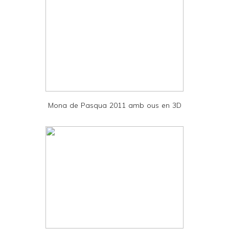
t
e
r
F
r
i
e
Mona de Pasqua 2011 amb ous en 3D
n
d
l
y
a
n
d
P