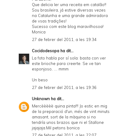
Que delicia ler uma receita em catalão!!
Sou brasileira, já estive diversas vezes
na Catalunha e uma grande admiradora
de vsas tradições!
Sucesso com este blog maravilhosoa!
Monica
27 de febrer del 2011, a les 19:34
Cocidodesopa
ha dit...
La foto habla por sí sola: basta con ver
este brioche para creerte. Se ve tan
esponjoso, .... mmm
Un beso
27 de febrer del 2011, a les 19:36
Unknown
ha dit...
Mercèèèèè quina pinta!!! Jo estic en mig
de la preparació d'un, més de vint minuts
amasant, sort de la màquina si no
tendría unos brazos que ni el Stallone
jajajaja.Mil petons bonica
27 de febrer del 2011, a les 22:07