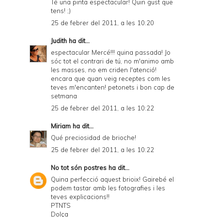
Té una pinta espectacular! Quin gust que
tens! ;)
25 de febrer del 2011, a les 10:20
Judith
ha dit...
espectacular Mercé!!! quina passada! Jo
sóc tot el contrari de tú, no m'animo amb
les masses, no em criden l'atenció!
encara que quan veig receptes com les
teves m'encanten! petonets i bon cap de
setmana
25 de febrer del 2011, a les 10:22
Miriam
ha dit...
Qué preciosidad de brioche!
25 de febrer del 2011, a les 10:22
No tot són postres
ha dit...
Quina perfecció aquest brioix! Gairebé el
podem tastar amb les fotografies i les
teves explicacions!!
PTNTS
Dolça