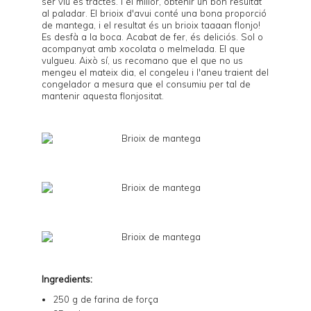
ser viu es tractés. I el millor, obtenir un bon resultat
al paladar. El brioix d'avui conté una bona proporció
de mantega, i el resultat és un brioix taaaan flonjo!
Es desfà a la boca. Acabat de fer, és deliciós. Sol o
acompanyat amb xocolata o melmelada. El que
vulgueu. Això sí, us recomano que el que no us
mengeu el mateix dia, el congeleu i l'aneu traient del
congelador a mesura que el consumiu per tal de
mantenir aquesta flonjositat.
Ingredients:
250 g de farina de força