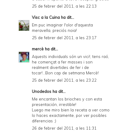
25 de febrer del 2011, a les 22:13
Visc a la Cuina
ha dit...
Em puc imaginar l'olor d'aquesta
meravella, preciós noia!
25 de febrer del 2011, a les 23:17
mercè
ha dit...
Aquests individuals són un vici!, tens raó,
he començat a fer masses i son
realment divertides de fer i de
tocar!...Bon cap de setmana Mercè!
25 de febrer del 2011, a les 23:22
Unodedos
ha dit...
Me encantan los brioches y con esta
presentación, irrestible!
Luego me miro bien la receta a ver como
lo haces exactamente, por ver posibles
diferencias ;)
26 de febrer del 2011, a les 11:31