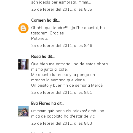
són ideals per esmorzar, mmm...
25 de febrer del 2011, a les 8:35
Carmen
ha dit...
Ohhhh que tendre!!!!!! Ja l'he apuntat, ho
tastarem. Gràcies
Petonets
25 de febrer del 2011, a les 8:46
Rosa
ha dit...
Que bien me entraría uno de estos ahora
mismo junto al café.
Me apunto tu receta y la pongo en
marcha la semana que viene.
Un besito y buen fin de semana Mercè
25 de febrer del 2011, a les 8:51
Eva Flores
ha dit...
ummmm què bons els brioxos! amb una
mica de xocolata ha d'estar de vici!
25 de febrer del 2011, a les 8:53