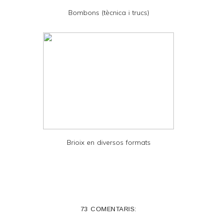
D
Bombons (tècnica i trucs)
F
Brioix en diversos formats
73 COMENTARIS: