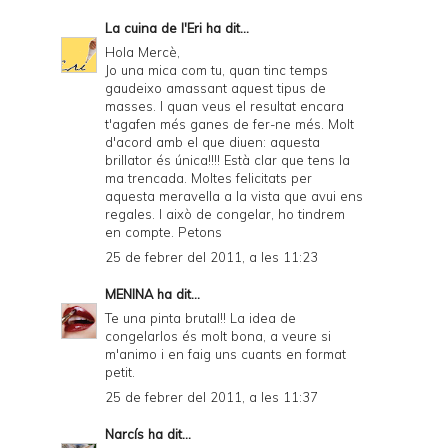
La cuina de l'Eri
ha dit...
Hola Mercè,
Jo una mica com tu, quan tinc temps
gaudeixo amassant aquest tipus de
masses. I quan veus el resultat encara
t'agafen més ganes de fer-ne més. Molt
d'acord amb el que diuen: aquesta
brillator és única!!!! Està clar que tens la
ma trencada. Moltes felicitats per
aquesta meravella a la vista que avui ens
regales. I això de congelar, ho tindrem
en compte. Petons
25 de febrer del 2011, a les 11:23
MENINA
ha dit...
Te una pinta brutal!! La idea de
congelarlos és molt bona, a veure si
m'animo i en faig uns cuants en format
petit.
25 de febrer del 2011, a les 11:37
Narcís
ha dit...