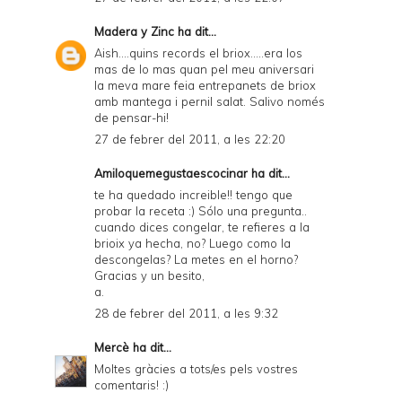
Madera y Zinc
ha dit...
Aish....quins records el briox.....era los
mas de lo mas quan pel meu aniversari
la meva mare feia entrepanets de briox
amb mantega i pernil salat. Salivo només
de pensar-hi!
27 de febrer del 2011, a les 22:20
Amiloquemegustaescocinar
ha dit...
te ha quedado increible!! tengo que
probar la receta :) Sólo una pregunta..
cuando dices congelar, te refieres a la
brioix ya hecha, no? Luego como la
descongelas? La metes en el horno?
Gracias y un besito,
a.
28 de febrer del 2011, a les 9:32
Mercè
ha dit...
Moltes gràcies a tots/es pels vostres
comentaris! :)