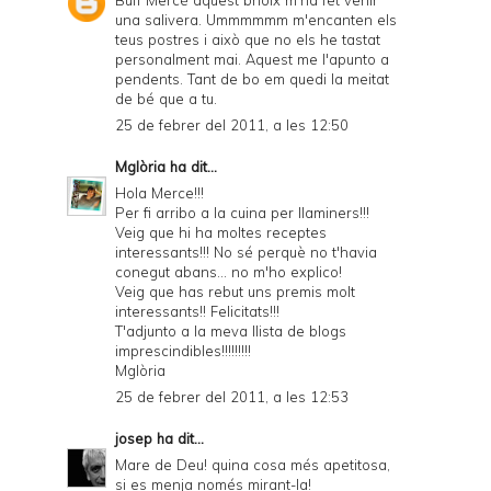
Buff Mercé aquest brioix m'ha fet venir
una salivera. Ummmmmm m'encanten els
teus postres i això que no els he tastat
personalment mai. Aquest me l'apunto a
pendents. Tant de bo em quedi la meitat
de bé que a tu.
25 de febrer del 2011, a les 12:50
Mglòria
ha dit...
Hola Merce!!!
Per fi arribo a la cuina per llaminers!!!
Veig que hi ha moltes receptes
interessants!!! No sé perquè no t'havia
conegut abans... no m'ho explico!
Veig que has rebut uns premis molt
interessants!! Felicitats!!!
T'adjunto a la meva llista de blogs
imprescindibles!!!!!!!!!
Mglòria
25 de febrer del 2011, a les 12:53
josep
ha dit...
Mare de Deu! quina cosa més apetitosa,
si es menja només mirant-la!