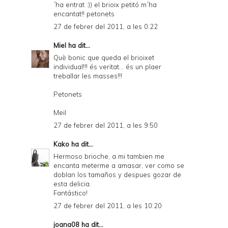
´ha entrat :)) el brioix petitó m´ha
encantat!! petonets
27 de febrer del 2011, a les 0:22
Miel
ha dit...
Què bonic que queda el brioixet
individual!!! és veritat... és un plaer
treballar les masses!!!
Petonets
Meil
27 de febrer del 2011, a les 9:50
Kako
ha dit...
Hermoso brioche, a mi tambien me
encanta meterme a amasar, ver como se
doblan los tamaños y despues gozar de
esta delicia.
Fantástico!
27 de febrer del 2011, a les 10:20
joana08
ha dit...