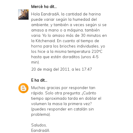
Mercè
ha dit...
Hola EandradA, la cantidad de harina
puede variar según la humedad del
ambiente, y también a veces según si se
amasa a mano o a máquina, también
varia. Yo lo amaso más de 30 minutos en
la Kitchenaid. En cuanto al tiempo de
horno para los brioches individuales, yo
los hice a la misma temperatura 210ºC
hasta que estén doraditos (unos 4-5
min).
20 de maig del 2011, a les 17:47
E
ha dit...
Muchas gracias por responder tan
rápido. Solo otra pregunta: ¿Cuánto
tiempo aproximado tarda en doblar el
volumen la masa la primera vez?
(puedes responder en catalán sin
problema).
Saludos,
EandradA