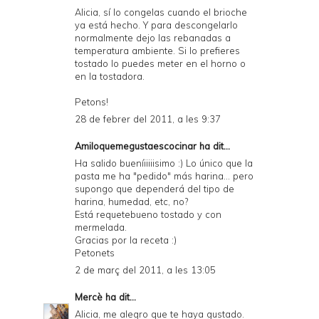
Alicia, sí lo congelas cuando el brioche
ya está hecho. Y para descongelarlo
normalmente dejo las rebanadas a
temperatura ambiente. Si lo prefieres
tostado lo puedes meter en el horno o
en la tostadora.
Petons!
28 de febrer del 2011, a les 9:37
Amiloquemegustaescocinar
ha dit...
Ha salido bueníiiiiisimo :) Lo único que la
pasta me ha "pedido" más harina... pero
supongo que dependerá del tipo de
harina, humedad, etc, no?
Está requetebueno tostado y con
mermelada.
Gracias por la receta :)
Petonets
2 de març del 2011, a les 13:05
Mercè
ha dit...
Alicia, me alegro que te haya gustado.