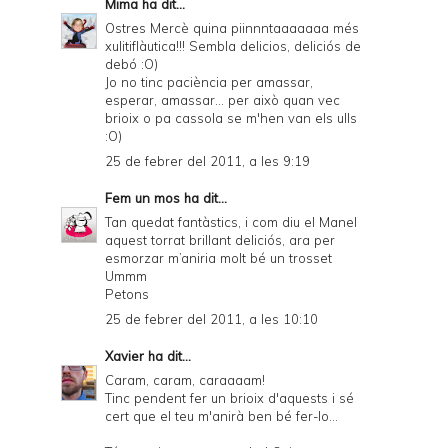
Mima
ha dit...
Ostres Mercè quina piinnntaaaaaaa més
xulitiflàutica!!! Sembla delicios, deliciós de
debó :O)
Jo no tinc paciència per amassar,
esperar, amassar... per això quan vec
brioix o pa cassola se m'hen van els ulls
:O)
25 de febrer del 2011, a les 9:19
Fem un mos
ha dit...
Tan quedat fantàstics, i com diu el Manel
aquest torrat brillant deliciós, ara per
esmorzar m’aniria molt bé un trosset
Ummm
Petons
25 de febrer del 2011, a les 10:10
Xavier
ha dit...
Caram, caram, caraaaam!
Tinc pendent fer un brioix d'aquests i sé
cert que el teu m'anirà ben bé fer-lo...