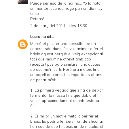
Puede ser eso de la harina... Yo lo noto
un montón cuando hago pan un día muy
seco.
Petons!
2 de març del 2011, a les 13:30
Laura
ha dit...
Mercé et puc fer una consulta, bé en
concret són dues. Em vull animar a fer el
brioix aquest perquè el veig excepcional
tot i que mai m'he atrevit amb cap
recepta tipus pa o similars i tinc dubtes
de que me'n surti. Però ara mateix tinc
un parell de consultes importants abans
de posar-m'hi:
1. La primera vegada que s'ha de deixar
fermentar la massa fins que dobla el
volum aproximadament quanta estona
és.
2. És millor un motlle metàlic per fer el
brioix. Es podria fer servir un de silicona?
I en cas de que hi posis un de metàlic, el