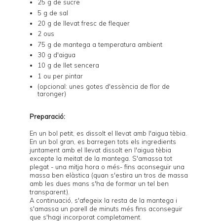
25 g de sucre
5 g de sal
20 g de llevat fresc de flequer
2 ous
75 g de mantega a temperatura ambient
30 g d'aigua
10 g de llet sencera
1 ou per pintar
(opcional: unes gotes d'essència de flor de
taronger)
Preparació:
En un bol petit, es dissolt el llevat amb l'aigua tèbia.
En un bol gran, es barregen tots els ingredients
juntament amb el llevat dissolt en l'aigua tèbia
excepte la meitat de la mantega. S'amassa tot
plegat - una mitja hora o més- fins aconseguir una
massa ben elàstica (quan s'estira un tros de massa
amb les dues mans s'ha de formar un tel ben
transparent).
A continuació, s'afegeix la resta de la mantega i
s'amassa un parell de minuts més fins aconseguir
que s'hagi incorporat completament.