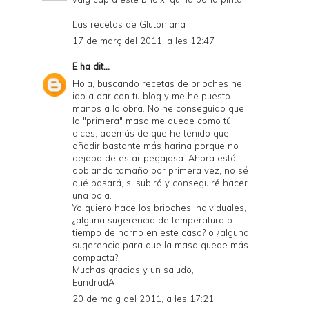
Las recetas de Glutoniana
17 de març del 2011, a les 12:47
E
ha dit...
Hola, buscando recetas de brioches he
ido a dar con tu blog y me he puesto
manos a la obra. No he conseguido que
la "primera" masa me quede como tú
dices, además de que he tenido que
añadir bastante más harina porque no
dejaba de estar pegajosa. Ahora está
doblando tamaño por primera vez, no sé
qué pasará, si subirá y conseguiré hacer
una bola.
Yo quiero hace los brioches individuales,
¿alguna sugerencia de temperatura o
tiempo de horno en este caso? o ¿alguna
sugerencia para que la masa quede más
compacta?
Muchas gracias y un saludo,
EandradA
20 de maig del 2011, a les 17:21