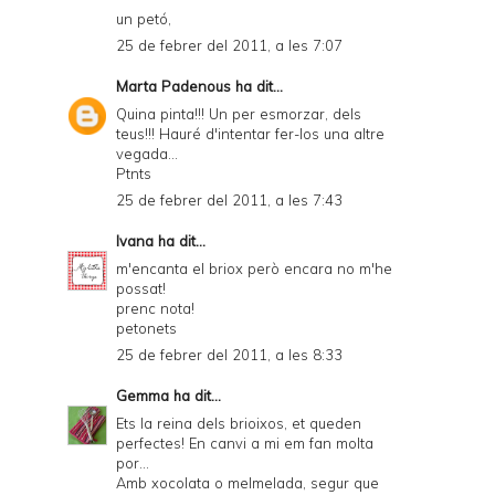
un petó,
25 de febrer del 2011, a les 7:07
Marta Padenous
ha dit...
Quina pinta!!! Un per esmorzar, dels
teus!!! Hauré d'intentar fer-los una altre
vegada...
Ptnts
25 de febrer del 2011, a les 7:43
Ivana
ha dit...
m'encanta el briox però encara no m'he
possat!
prenc nota!
petonets
25 de febrer del 2011, a les 8:33
Gemma
ha dit...
Ets la reina dels brioixos, et queden
perfectes! En canvi a mi em fan molta
por...
Amb xocolata o melmelada, segur que