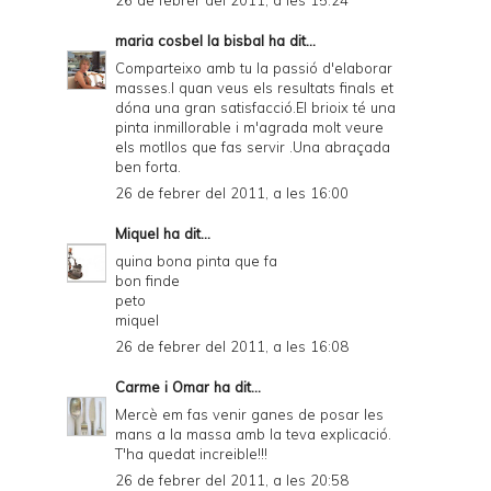
26 de febrer del 2011, a les 15:24
maria cosbel la bisbal
ha dit...
Comparteixo amb tu la passió d'elaborar
masses.I quan veus els resultats finals et
dóna una gran satisfacció.El brioix té una
pinta inmillorable i m'agrada molt veure
els motllos que fas servir .Una abraçada
ben forta.
26 de febrer del 2011, a les 16:00
Miquel
ha dit...
quina bona pinta que fa
bon finde
peto
miquel
26 de febrer del 2011, a les 16:08
Carme i Omar
ha dit...
Mercè em fas venir ganes de posar les
mans a la massa amb la teva explicació.
T'ha quedat increible!!!
26 de febrer del 2011, a les 20:58