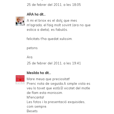
25 de febrer del 2011, a les 18:05
ARA
ha dit...
A mi el briox es el dolç que mes
m'agrada, el faig molt sovint (ara no que
estica a dieta), es fabulós.
felicitats t'ha quedat xulissim.
petons
Ara.
25 de febrer del 2011, a les 19:41
Mesilda
ha dit...
Mare meua que preciositat!
Prenc nota de seguida.A simple vista es
veu lo tovet que està.El xicotet del motle
de flam esta monissim.
M'encanta!
Les fotos i la presentació exquisides,
com sempre.
Besets