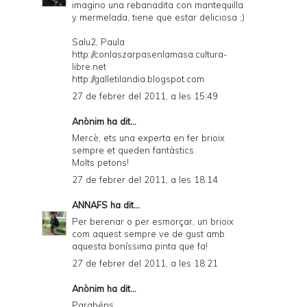
imagino una rebanadita con mantequilla
y mermelada, tiene que estar deliciosa ;)
Salu2, Paula
http://conlaszarpasenlamasa.cultura-
libre.net
http://galletilandia.blogspot.com
27 de febrer del 2011, a les 15:49
Anònim ha dit...
Mercè, ets una experta en fer brioix
sempre et queden fantàstics.
Molts petons!
27 de febrer del 2011, a les 18:14
ANNAFS
ha dit...
Per berenar o per esmorçar, un brioix
com aquest sempre ve de gust amb
aquesta boníssima pinta que fa!
27 de febrer del 2011, a les 18:21
Anònim ha dit...
Parabéns,