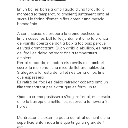
En un bol es barreja amb l'ajuda d'una forquilla la
mantega (a temperatura ambient) juntament amb el
sucre i la farina d'ametlla fins obtenir una mescla
homogènia.
A continuació, es prepara la crema pastissera.
En un cassó, es bull la llet juntament amb la branca
de vainilla oberta de dalt a baix a foc baix perquè
es vagi aromatitzant. Quan arribi a ebullició, es retira
del foc i es deixa refredar fins a temperatura
ambient.
Per altra banda, es baten els rovells d'ou amb el
sucre, la maizena i una mica de llet aromatitzada.
S'afegeix a la resta de la llet i es torna al foc fins
que espesseixi.
Es retira del foc i es deixa refredar coberta amb un
film transparent per evitar que es formi un tel.
Quan la crema pastissera s'hagi refredat, es mescla
amb la barreja d'ametlla i es reserva a la nevera 2
hores.
Mentrestant, s'extén la pasta de full al damunt d'una
superfície enfarinada fins que tingui un gruix de 4
mm.