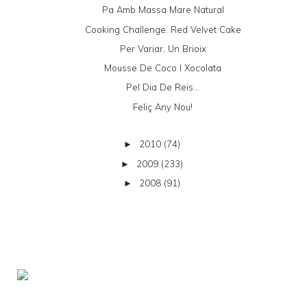
Pa Amb Massa Mare Natural
Cooking Challenge: Red Velvet Cake
Per Variar, Un Brioix
Mousse De Coco I Xocolata
Pel Dia De Reis...
Feliç Any Nou!
2010
(74)
►
2009
(233)
►
2008
(91)
►