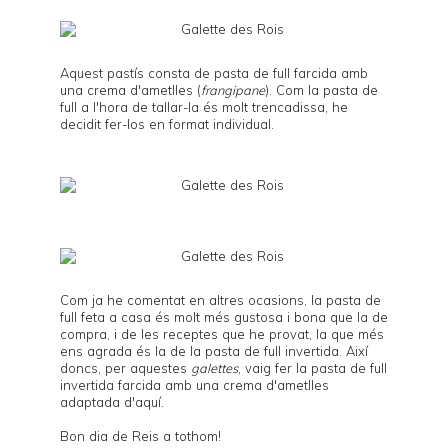
Aquest pastís consta de pasta de full farcida amb
una crema d'ametlles (
frangipane
). Com la pasta de
full a l'hora de tallar-la és molt trencadissa, he
decidit fer-los en format individual.
Com ja he comentat en altres ocasions, la pasta de
full feta a casa és molt més gustosa i bona que la de
compra, i de les receptes que he provat, la que més
ens agrada és la de la
pasta de full invertida
. Així
doncs, per aquestes
galettes
, vaig fer la pasta de full
invertida farcida amb una crema d'ametlles
adaptada d'
aquí
.
Bon dia de Reis a tothom!