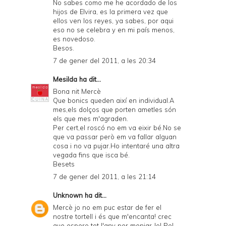
No sabes como me he acordado de los
hijos de Elvira, es la primera vez que
ellos ven los reyes, ya sabes, por aqui
eso no se celebra y en mi país menos,
es novedoso.
Besos.
7 de gener del 2011, a les 20:34
Mesilda
ha dit...
Bona nit Mercè
Que bonics queden així en individual.A
mes,els dolços que porten ametles són
els que mes m'agraden.
Per cert,el roscó no em va eixir bé.No se
que va passar però em va fallar alguan
cosa i no va pujar.Ho intentaré una altra
vegada fins que isca bé.
Besets
7 de gener del 2011, a les 21:14
Unknown
ha dit...
Mercè jo no em puc estar de fer el
nostre tortell i és que m'encanta! crec
que espero tot l'any per menjar-lo! Pel