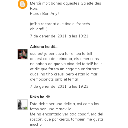
Mercè molt bones aquestes Galette des
Rois...
Pttns i Bon Any!!
(m'ha recordat que tinc el francés
oblidat!!!!!)
7 de gener del 2011, a les 19:21
Adriana
ha dit...
que bo! jo pensava fer el teu tortell
aquest cap de setmana, els americans
no saben de que va aixo del tortell! be, si
et dic que farem un caga tio endarrerit,
quasi no t'ho creus! pero estan la mar
d'emocionats amb el tema!
7 de gener del 2011, a les 19:23
Kako
ha dit...
Esto debe ser una delicia, asi como las
fotos son una maravilla.
Me ha encantado ver otra cosa fuera del
roscón, que por cierto, tambien me gusta
mucho.