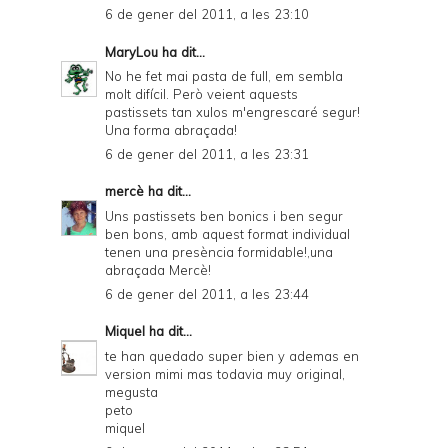
6 de gener del 2011, a les 23:10
MaryLou
ha dit...
No he fet mai pasta de full, em sembla
molt difícil. Però veient aquests
pastissets tan xulos m'engrescaré segur!
Una forma abraçada!
6 de gener del 2011, a les 23:31
mercè
ha dit...
Uns pastissets ben bonics i ben segur
ben bons, amb aquest format individual
tenen una presència formidable!,una
abraçada Mercè!
6 de gener del 2011, a les 23:44
Miquel
ha dit...
te han quedado super bien y ademas en
version mimi mas todavia muy original,
megusta
peto
miquel