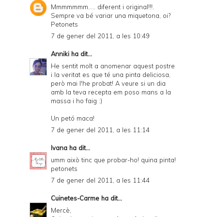
Mmmmmmm..... diferent i original!!!.
Sempre va bé variar una miquetona, oi?
Petonets
7 de gener del 2011, a les 10:49
Anniki
ha dit...
He sentit molt a anomenar aquest postre
i la veritat es que té una pinta deliciosa,
però mai l'he probat! A veure si un dia
amb la teva recepta em poso mans a la
massa i ho faig :)
Un petó maca!
7 de gener del 2011, a les 11:14
Ivana
ha dit...
umm això tinc que probar-ho! quina pinta!
petonets
7 de gener del 2011, a les 11:44
Cuinetes-Carme
ha dit...
Mercè,