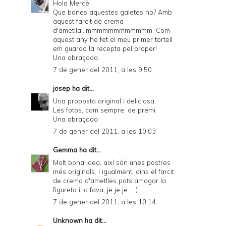
Hola Mercè,
Que bones aquestes galetes no? Amb
aquest farcit de crema
d'ametlla...mmmmmmmmmmmm. Com
aquest any he fet el meu primer tortell
em guardo la recepta pel proper!
Una abraçada
7 de gener del 2011, a les 9:50
josep
ha dit...
Una proposta original i deliciosa.
Les fotos, com sempre, de premi.
Una abraçada
7 de gener del 2011, a les 10:03
Gemma
ha dit...
Molt bona idea, així són unes postres
més originals. I igualment, dins el farcit
de crema d'ametlles pots amagar la
figureta i la fava, je je je... ;)
7 de gener del 2011, a les 10:14
Unknown
ha dit...