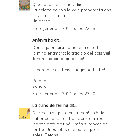
Que bona idea.... individual.
La galette de rois la vaig preparar fa dos
anys i m'encantà.
Un abraç
6 de gener del 2011, a les 22:55
Anònim ha dit...
Doncs jo encara no he fet mai tortell... i
ja m'ha enamorat la tradició del país veí!
Tenen una pinta fantàstica!
Espero que els Reis s'hagin portat bé!
Petonets,
Sandra
6 de gener del 2011, a les 23:00
La cuina de l'Eri
ha dit...
Ostres quina pinta que tenen! això de
saber de la cuina i tradicions d'altres
indrets està molt bé, i més si proves de
fer-ho. Unes fotos que parlen per si
soles. Petons,