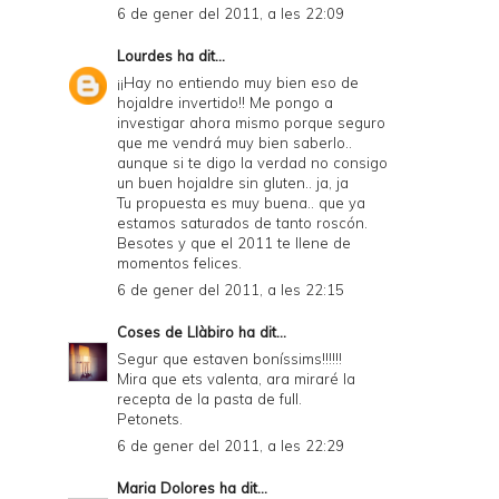
6 de gener del 2011, a les 22:09
Lourdes
ha dit...
¡¡Hay no entiendo muy bien eso de
hojaldre invertido!! Me pongo a
investigar ahora mismo porque seguro
que me vendrá muy bien saberlo..
aunque si te digo la verdad no consigo
un buen hojaldre sin gluten.. ja, ja
Tu propuesta es muy buena.. que ya
estamos saturados de tanto roscón.
Besotes y que el 2011 te llene de
momentos felices.
6 de gener del 2011, a les 22:15
Coses de Llàbiro
ha dit...
Segur que estaven boníssims!!!!!!
Mira que ets valenta, ara miraré la
recepta de la pasta de full.
Petonets.
6 de gener del 2011, a les 22:29
Maria Dolores
ha dit...