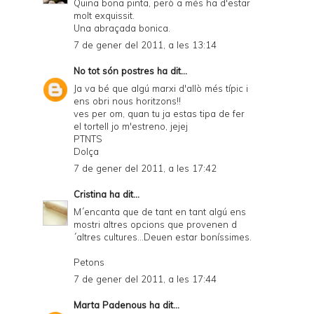
Quina bona pinta, però a més ha d'estar
molt exquissit.
Una abraçada bonica.
7 de gener del 2011, a les 13:14
No tot són postres
ha dit...
Ja va bé que algú marxi d'allò més típic i
ens obri nous horitzons!!
ves per om, quan tu ja estas tipa de fer
el tortell jo m'estreno, jejej
PTNTS
Dolça
7 de gener del 2011, a les 17:42
Cristina
ha dit...
M´encanta que de tant en tant algú ens
mostri altres opcions que provenen d
´altres cultures...Deuen estar boníssimes.
Petons
7 de gener del 2011, a les 17:44
Marta Padenous
ha dit...