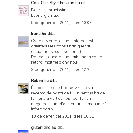
Cool Chic Style Fashion
ha dit...
Deliziosi, bravissima
buona giornata
9 de gener del 2011, a les 10:06
Irene
ha dit...
Ostres, Mercè, quina pinta aquestes
galettes! I les fotos t'han quedat
estupendes, com sempre :)
Per cert, encara que amb una mica de
retard, molt feliç any nou!
9 de gener del 2011, a les 12:20
Ruben
ha dit...
És possible que faci servir la teva
recepta de pasta de full invertit (s'ha de
fer fent la vertical, oi?) per fer un
megacroissant d'aniversari. Et mantindré
informada :-)
10 de gener del 2011, a les 10:01
glutoniana
ha dit...