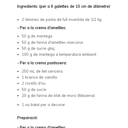
Ingredients: (per a 6 galettes de 10 cm de diàmetre)
2 làmines de
pasta de full invertida de 1/2 kg
- Per a la crema d'ametlles:
50 g de mantega
50 g de farina d'ametlles marcona
50 g de sucre glaç
100 g de mantega a temperatura ambient
- Per a la crema pastissera:
250 mL de llet sencera
1 branca de vainilla
2 rovells d'ou
50 g de sucre
20 g de farina de blat de moro (Maizena)
1 ou batut per a decorar
Preparació:
- Per a la crema d'ametlles: