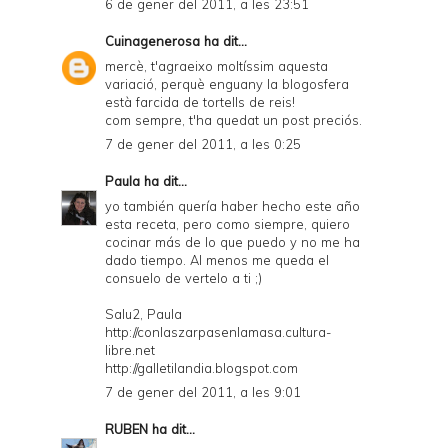
6 de gener del 2011, a les 23:51
Cuinagenerosa
ha dit...
mercè, t'agraeixo moltíssim aquesta
variació, perquè enguany la blogosfera
està farcida de tortells de reis!
com sempre, t'ha quedat un post preciós.
7 de gener del 2011, a les 0:25
Paula
ha dit...
yo también quería haber hecho este año
esta receta, pero como siempre, quiero
cocinar más de lo que puedo y no me ha
dado tiempo. Al menos me queda el
consuelo de vertelo a ti ;)
Salu2, Paula
http://conlaszarpasenlamasa.cultura-
libre.net
http://galletilandia.blogspot.com
7 de gener del 2011, a les 9:01
RUBEN
ha dit...