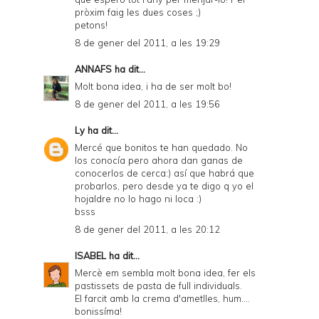
pròxim faig les dues coses ;)
petons!
8 de gener del 2011, a les 19:29
ANNAFS
ha dit...
Molt bona idea, i ha de ser molt bo!
8 de gener del 2011, a les 19:56
Ly
ha dit...
Mercé que bonitos te han quedado. No
los conocía pero ahora dan ganas de
conocerlos de cerca:) así que habrá que
probarlos, pero desde ya te digo q yo el
hojaldre no lo hago ni loca :)
bsss
8 de gener del 2011, a les 20:12
ISABEL
ha dit...
Mercè em sembla molt bona idea, fer els
pastissets de pasta de full individuals.
El farcit amb la crema d'ametlles, hum....
bonissíma!