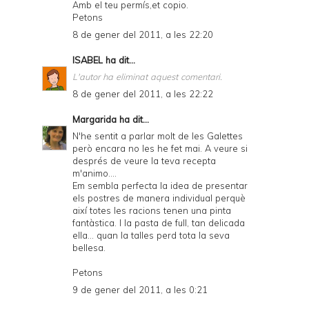
Amb el teu permís,et copio.
Petons
8 de gener del 2011, a les 22:20
ISABEL
ha dit...
L'autor ha eliminat aquest comentari.
8 de gener del 2011, a les 22:22
Margarida
ha dit...
N'he sentit a parlar molt de les Galettes
però encara no les he fet mai. A veure si
després de veure la teva recepta
m'animo....
Em sembla perfecta la idea de presentar
els postres de manera individual perquè
així totes les racions tenen una pinta
fantàstica. I la pasta de full, tan delicada
ella... quan la talles perd tota la seva
bellesa.
Petons
9 de gener del 2011, a les 0:21