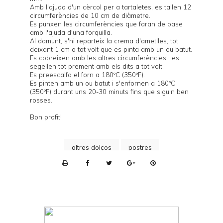
Amb l'ajuda d'un cèrcol per a tartaletes, es tallen 12
circumferències de 10 cm de diàmetre.
Es punxen les circumferències que faran de base
amb l'ajuda d'una forquilla.
Al damunt, s'hi reparteix la crema d'ametlles, tot
deixant 1 cm a tot volt que es pinta amb un ou batut.
Es cobreixen amb les altres circumferències i es
segellen tot prement amb els dits a tot volt.
Es preescalfa el forn a 180ºC (350ºF).
Es pinten amb un ou batut i s'enfornen a 180ºC
(350ºF) durant uns 20-30 minuts fins que siguin ben
rosses.
Bon profit!
altres dolços
postres
P
r
i
n
t