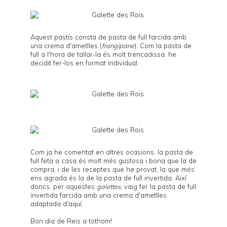
Aquest pastís consta de pasta de full farcida amb
una crema d'ametlles (
frangipane
). Com la pasta de
full a l'hora de tallar-la és molt trencadissa, he
decidit fer-los en format individual.
Com ja he comentat en altres ocasions, la pasta de
full feta a casa és molt més gustosa i bona que la de
compra, i de les receptes que he provat, la que més
ens agrada és la de la
pasta de full invertida
. Així
doncs, per aquestes
galettes
, vaig fer la pasta de full
invertida farcida amb una crema d'ametlles
adaptada d'
aquí
.
Bon dia de Reis a tothom!