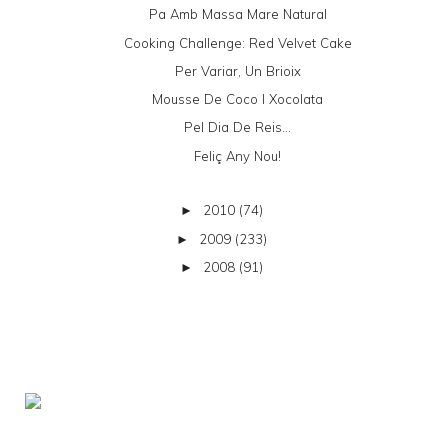
Pa Amb Massa Mare Natural
Cooking Challenge: Red Velvet Cake
Per Variar, Un Brioix
Mousse De Coco I Xocolata
Pel Dia De Reis...
Feliç Any Nou!
2010
(74)
►
2009
(233)
►
2008
(91)
►