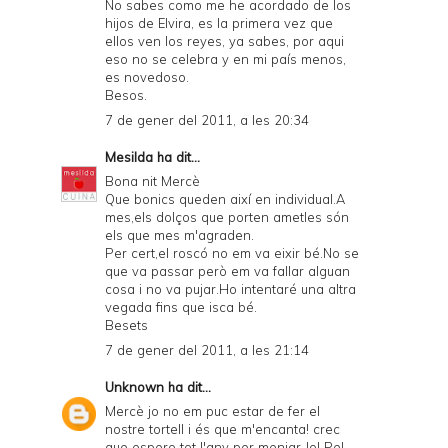
No sabes como me he acordado de los
hijos de Elvira, es la primera vez que
ellos ven los reyes, ya sabes, por aqui
eso no se celebra y en mi país menos,
es novedoso.
Besos.
7 de gener del 2011, a les 20:34
Mesilda
ha dit...
Bona nit Mercè
Que bonics queden així en individual.A
mes,els dolços que porten ametles són
els que mes m'agraden.
Per cert,el roscó no em va eixir bé.No se
que va passar però em va fallar alguan
cosa i no va pujar.Ho intentaré una altra
vegada fins que isca bé.
Besets
7 de gener del 2011, a les 21:14
Unknown
ha dit...
Mercè jo no em puc estar de fer el
nostre tortell i és que m'encanta! crec
que espero tot l'any per menjar-lo! Pel