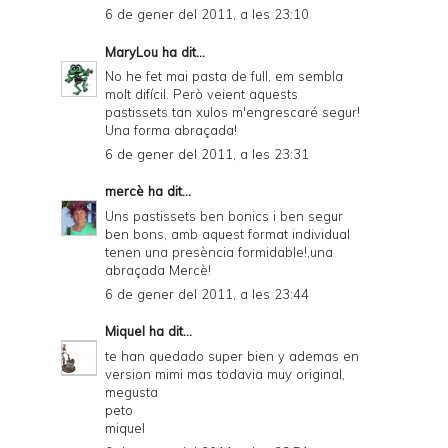
6 de gener del 2011, a les 23:10
MaryLou
ha dit...
No he fet mai pasta de full, em sembla
molt difícil. Però veient aquests
pastissets tan xulos m'engrescaré segur!
Una forma abraçada!
6 de gener del 2011, a les 23:31
mercè
ha dit...
Uns pastissets ben bonics i ben segur
ben bons, amb aquest format individual
tenen una presència formidable!,una
abraçada Mercè!
6 de gener del 2011, a les 23:44
Miquel
ha dit...
te han quedado super bien y ademas en
version mimi mas todavia muy original,
megusta
peto
miquel