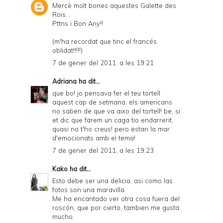
Mercè molt bones aquestes Galette des
Rois...
Pttns i Bon Any!!
(m'ha recordat que tinc el francés
oblidat!!!!!)
7 de gener del 2011, a les 19:21
Adriana
ha dit...
que bo! jo pensava fer el teu tortell
aquest cap de setmana, els americans
no saben de que va aixo del tortell! be, si
et dic que farem un caga tio endarrerit,
quasi no t'ho creus! pero estan la mar
d'emocionats amb el tema!
7 de gener del 2011, a les 19:23
Kako
ha dit...
Esto debe ser una delicia, asi como las
fotos son una maravilla.
Me ha encantado ver otra cosa fuera del
roscón, que por cierto, tambien me gusta
mucho.