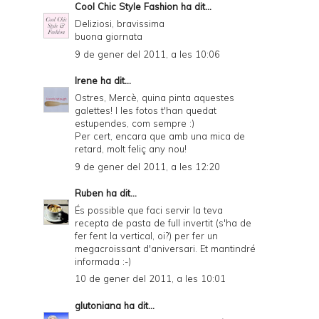
Cool Chic Style Fashion
ha dit...
Deliziosi, bravissima
buona giornata
9 de gener del 2011, a les 10:06
Irene
ha dit...
Ostres, Mercè, quina pinta aquestes
galettes! I les fotos t'han quedat
estupendes, com sempre :)
Per cert, encara que amb una mica de
retard, molt feliç any nou!
9 de gener del 2011, a les 12:20
Ruben
ha dit...
És possible que faci servir la teva
recepta de pasta de full invertit (s'ha de
fer fent la vertical, oi?) per fer un
megacroissant d'aniversari. Et mantindré
informada :-)
10 de gener del 2011, a les 10:01
glutoniana
ha dit...