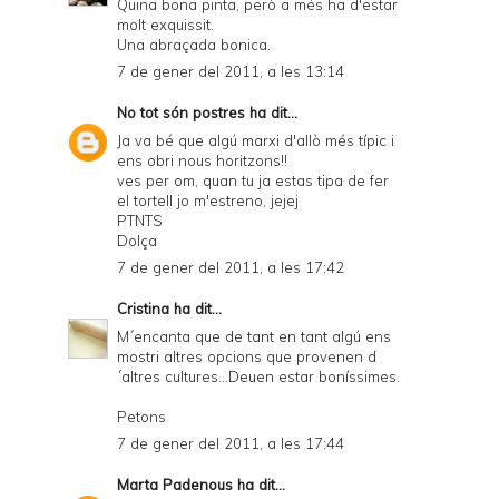
Quina bona pinta, però a més ha d'estar
molt exquissit.
Una abraçada bonica.
7 de gener del 2011, a les 13:14
No tot són postres
ha dit...
Ja va bé que algú marxi d'allò més típic i
ens obri nous horitzons!!
ves per om, quan tu ja estas tipa de fer
el tortell jo m'estreno, jejej
PTNTS
Dolça
7 de gener del 2011, a les 17:42
Cristina
ha dit...
M´encanta que de tant en tant algú ens
mostri altres opcions que provenen d
´altres cultures...Deuen estar boníssimes.
Petons
7 de gener del 2011, a les 17:44
Marta Padenous
ha dit...