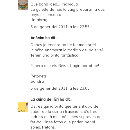
Que bona idea.... individual.
La galette de rois la vaig preparar fa dos
anys i m'encantà.
Un abraç
6 de gener del 2011, a les 22:55
Anònim ha dit...
Doncs jo encara no he fet mai tortell... i
ja m'ha enamorat la tradició del país veí!
Tenen una pinta fantàstica!
Espero que els Reis s'hagin portat bé!
Petonets,
Sandra
6 de gener del 2011, a les 23:00
La cuina de l'Eri
ha dit...
Ostres quina pinta que tenen! això de
saber de la cuina i tradicions d'altres
indrets està molt bé, i més si proves de
fer-ho. Unes fotos que parlen per si
soles. Petons,