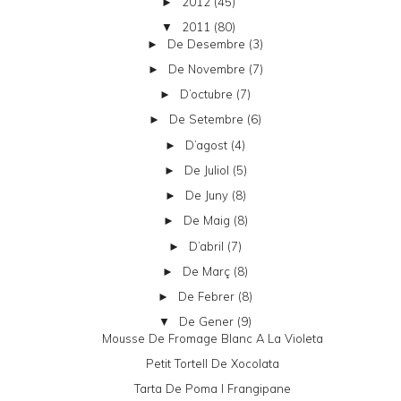
2012
(45)
►
2011
(80)
▼
De Desembre
(3)
►
De Novembre
(7)
►
D’octubre
(7)
►
De Setembre
(6)
►
D’agost
(4)
►
De Juliol
(5)
►
De Juny
(8)
►
De Maig
(8)
►
D’abril
(7)
►
De Març
(8)
►
De Febrer
(8)
►
De Gener
(9)
▼
Mousse De Fromage Blanc A La Violeta
Petit Tortell De Xocolata
Tarta De Poma I Frangipane