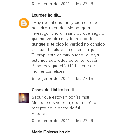
6 de gener del 2011, a les 22:09
Lourdes
ha dit...
¡¡Hay no entiendo muy bien eso de
hojaldre invertido!! Me pongo a
investigar ahora mismo porque seguro
que me vendrá muy bien saberlo..
aunque si te digo la verdad no consigo
un buen hojaldre sin gluten.. ja, ja
Tu propuesta es muy buena.. que ya
estamos saturados de tanto roscón.
Besotes y que el 2011 te llene de
momentos felices.
6 de gener del 2011, a les 22:15
Coses de Llàbiro
ha dit...
Segur que estaven boníssims!!!!!!
Mira que ets valenta, ara miraré la
recepta de la pasta de full.
Petonets.
6 de gener del 2011, a les 22:29
Maria Dolores
ha dit...