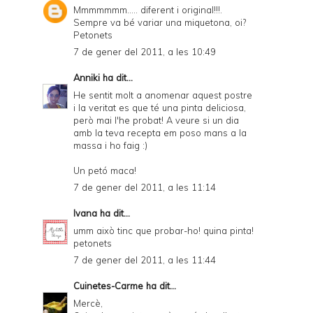
Mmmmmmm..... diferent i original!!!.
Sempre va bé variar una miquetona, oi?
Petonets
7 de gener del 2011, a les 10:49
Anniki
ha dit...
He sentit molt a anomenar aquest postre
i la veritat es que té una pinta deliciosa,
però mai l'he probat! A veure si un dia
amb la teva recepta em poso mans a la
massa i ho faig :)
Un petó maca!
7 de gener del 2011, a les 11:14
Ivana
ha dit...
umm això tinc que probar-ho! quina pinta!
petonets
7 de gener del 2011, a les 11:44
Cuinetes-Carme
ha dit...
Mercè,