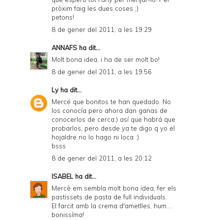
pròxim faig les dues coses ;)
petons!
8 de gener del 2011, a les 19:29
ANNAFS
ha dit...
Molt bona idea, i ha de ser molt bo!
8 de gener del 2011, a les 19:56
Ly
ha dit...
Mercé que bonitos te han quedado. No
los conocía pero ahora dan ganas de
conocerlos de cerca:) así que habrá que
probarlos, pero desde ya te digo q yo el
hojaldre no lo hago ni loca :)
bsss
8 de gener del 2011, a les 20:12
ISABEL
ha dit...
Mercè em sembla molt bona idea, fer els
pastissets de pasta de full individuals.
El farcit amb la crema d'ametlles, hum....
bonissíma!