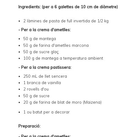
Ingredients: (per a 6 galettes de 10 cm de diàmetre)
2 làmines de
pasta de full invertida de 1/2 kg
- Per a la crema d'ametlles:
50 g de mantega
50 g de farina d'ametlles marcona
50 g de sucre glaç
100 g de mantega a temperatura ambient
- Per a la crema pastissera:
250 mL de llet sencera
1 branca de vainilla
2 rovells d'ou
50 g de sucre
20 g de farina de blat de moro (Maizena)
1 ou batut per a decorar
Preparació:
- Per a la crema d'ametlles: