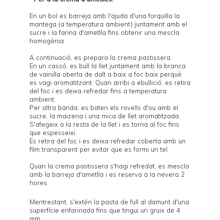
En un bol es barreja amb l'ajuda d'una forquilla la
mantega (a temperatura ambient) juntament amb el
sucre i la farina d'ametlla fins obtenir una mescla
homogènia.
A continuació, es prepara la crema pastissera.
En un cassó, es bull la llet juntament amb la branca
de vainilla oberta de dalt a baix a foc baix perquè
es vagi aromatitzant. Quan arribi a ebullició, es retira
del foc i es deixa refredar fins a temperatura
ambient.
Per altra banda, es baten els rovells d'ou amb el
sucre, la maizena i una mica de llet aromatitzada.
S'afegeix a la resta de la llet i es torna al foc fins
que espesseixi.
Es retira del foc i es deixa refredar coberta amb un
film transparent per evitar que es formi un tel.
Quan la crema pastissera s'hagi refredat, es mescla
amb la barreja d'ametlla i es reserva a la nevera 2
hores.
Mentrestant, s'extén la pasta de full al damunt d'una
superfície enfarinada fins que tingui un gruix de 4
mm.