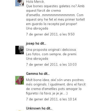
Hola Mercè,
Que bones aquestes galetes no? Amb
aquest farcit de crema
d'ametlla...mmmmmmmmmmmm. Com
aquest any he fet el meu primer tortell
em guardo la recepta pel proper!
Una abraçada
7 de gener del 2011, a les 9:50
josep
ha dit...
Una proposta original i deliciosa.
Les fotos, com sempre, de premi.
Una abraçada
7 de gener del 2011, a les 10:03
Gemma
ha dit...
Molt bona idea, així són unes postres
més originals. I igualment, dins el farcit
de crema d'ametlles pots amagar la
figureta i la fava, je je je... ;)
7 de gener del 2011, a les 10:14
Unknown
ha dit...