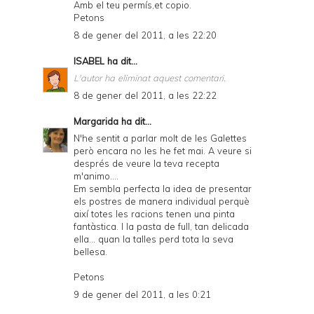
Amb el teu permís,et copio.
Petons
8 de gener del 2011, a les 22:20
ISABEL
ha dit...
L'autor ha eliminat aquest comentari.
8 de gener del 2011, a les 22:22
Margarida
ha dit...
N'he sentit a parlar molt de les Galettes
però encara no les he fet mai. A veure si
després de veure la teva recepta
m'animo....
Em sembla perfecta la idea de presentar
els postres de manera individual perquè
així totes les racions tenen una pinta
fantàstica. I la pasta de full, tan delicada
ella... quan la talles perd tota la seva
bellesa.
Petons
9 de gener del 2011, a les 0:21