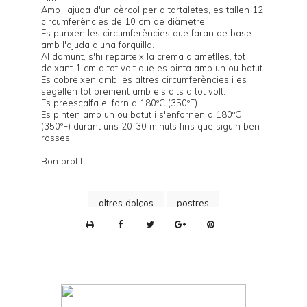
Amb l'ajuda d'un cèrcol per a tartaletes, es tallen 12
circumferències de 10 cm de diàmetre.
Es punxen les circumferències que faran de base
amb l'ajuda d'una forquilla.
Al damunt, s'hi reparteix la crema d'ametlles, tot
deixant 1 cm a tot volt que es pinta amb un ou batut.
Es cobreixen amb les altres circumferències i es
segellen tot prement amb els dits a tot volt.
Es preescalfa el forn a 180ºC (350ºF).
Es pinten amb un ou batut i s'enfornen a 180ºC
(350ºF) durant uns 20-30 minuts fins que siguin ben
rosses.
Bon profit!
altres dolços
postres
P
r
i
n
t