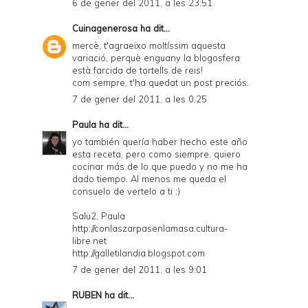
6 de gener del 2011, a les 23:51
Cuinagenerosa
ha dit...
mercè, t'agraeixo moltíssim aquesta
variació, perquè enguany la blogosfera
està farcida de tortells de reis!
com sempre, t'ha quedat un post preciós.
7 de gener del 2011, a les 0:25
Paula
ha dit...
yo también quería haber hecho este año
esta receta, pero como siempre, quiero
cocinar más de lo que puedo y no me ha
dado tiempo. Al menos me queda el
consuelo de vertelo a ti ;)
Salu2, Paula
http://conlaszarpasenlamasa.cultura-
libre.net
http://galletilandia.blogspot.com
7 de gener del 2011, a les 9:01
RUBEN
ha dit...