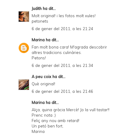
Judith
ha dit...
Molt original! i les fotos molt xules!
petonets
6 de gener del 2011, a les 21:24
Marina
ha dit...
Fan molt bona cara! M'agrada descobrir
altres tradicions culinàries.
Petons!
6 de gener del 2011, a les 21:34
A peu coix
ha dit...
Què original!
6 de gener del 2011, a les 21:46
Marina
ha dit...
Alça, quina gràcia Mercè! Jo la vull tastar!!
Prenc nota ;)
Feliç any nou amb retard!
Un petó ben fort,
Marina