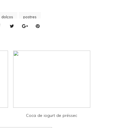
s dolços
postres
Coca de iogurt de préssec