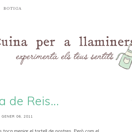
BOTIGA
a de Reis...
 GENER 06, 2011
is toca menjar el
tortell
de postres. Però com el