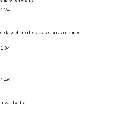
t xules! petonets
21:24
descobrir altres tradicions culinàries.
21:34
21:46
 vull tastar!!