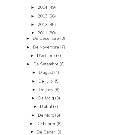
2014
(49)
►
2013
(56)
►
2012
(45)
►
2011
(80)
▼
De Desembre
(3)
►
De Novembre
(7)
►
D’octubre
(7)
►
De Setembre
(6)
►
D’agost
(4)
►
De Juliol
(5)
►
De Juny
(8)
►
De Maig
(8)
►
D’abril
(7)
►
De Març
(8)
►
De Febrer
(8)
►
De Gener
(9)
▼