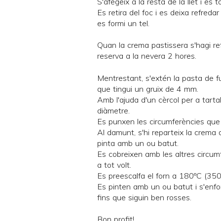
S'afegeix a la resta de la llet i es 
Es retira del foc i es deixa refred
es formi un tel.
Quan la crema pastissera s'hagi ref
reserva a la nevera 2 hores.
Mentrestant, s'extén la pasta de fu
que tingui un gruix de 4 mm.
Amb l'ajuda d'un cèrcol per a tart
diàmetre.
Es punxen les circumferències que 
Al damunt, s'hi reparteix la crema 
pinta amb un ou batut.
Es cobreixen amb les altres circum
a tot volt.
Es preescalfa el forn a 180ºC (350
Es pinten amb un ou batut i s'en
fins que siguin ben rosses.
Bon profit!