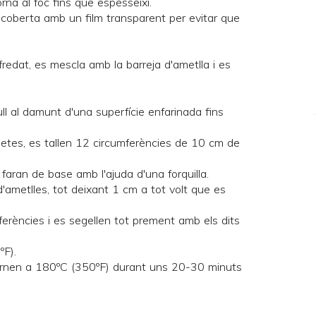
torna al foc fins que espesseixi.
ar coberta amb un film transparent per evitar que
redat, es mescla amb la barreja d'ametlla i es
ll al damunt d'una superfície enfarinada fins
aletes, es tallen 12 circumferències de 10 cm de
faran de base amb l'ajuda d'una forquilla.
d'ametlles, tot deixant 1 cm a tot volt que es
ferències i es segellen tot prement amb els dits
ºF).
fornen a 180ºC (350ºF) durant uns 20-30 minuts