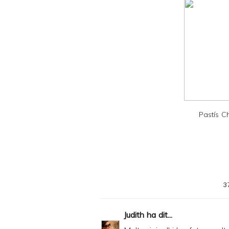
l
y
a
n
d
P
D
Pastís 
F
3
Judith
ha dit...