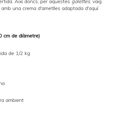
ertida
. Així doncs, per aquestes
galettes
, vaig
ida amb una crema d'ametlles adaptada d'
aquí
.
10 cm de diàmetre)
tida de 1/2 kg
ona
ra ambient