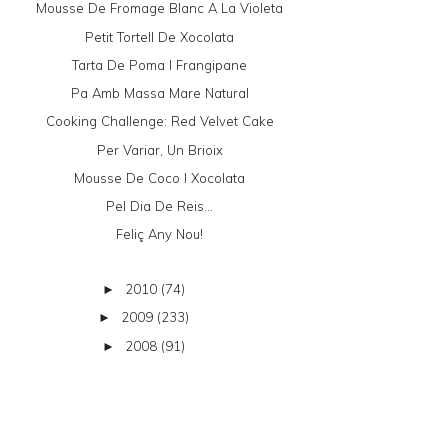
Mousse De Fromage Blanc A La Violeta
Petit Tortell De Xocolata
Tarta De Poma I Frangipane
Pa Amb Massa Mare Natural
Cooking Challenge: Red Velvet Cake
Per Variar, Un Brioix
Mousse De Coco I Xocolata
Pel Dia De Reis...
Feliç Any Nou!
2010
(74)
►
2009
(233)
►
2008
(91)
►