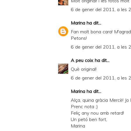
Molt original! i les fotos mol
6 de gener del 2011, a les 
Marina
ha dit...
Fan molt bona cara! M'agrada 
Petons!
6 de gener del 2011, a les 
A peu coix
ha dit...
Què original!
6 de gener del 2011, a les 
Marina
ha dit...
Alça, quina gràcia Mercè! Jo la
Prenc nota ;)
Feliç any nou amb retard!
Un petó ben fort,
Marina