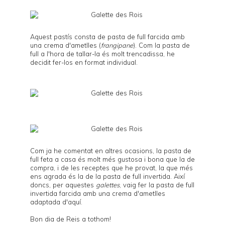
Aquest pastís consta de pasta de full farcida amb
una crema d'ametlles (
frangipane
). Com la pasta de
full a l'hora de tallar-la és molt trencadissa, he
decidit fer-los en format individual.
Com ja he comentat en altres ocasions, la pasta de
full feta a casa és molt més gustosa i bona que la de
compra, i de les receptes que he provat, la que més
ens agrada és la de la
pasta de full invertida
. Així
doncs, per aquestes
galettes
, vaig fer la pasta de full
invertida farcida amb una crema d'ametlles
adaptada d'
aquí
.
Bon dia de Reis a tothom!