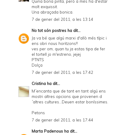
Quina bona pinta, però a més ha d'estar
molt exquissit.
Una abraçada bonica.
7 de gener del 2011, a les 13:14
No tot són postres
ha dit...
Ja va bé que algú marxi d'allò més típic i
ens obri nous horitzons!!
ves per om, quan tu ja estas tipa de fer
el tortell jo m'estreno, jejej
PTNTS
Dolça
7 de gener del 2011, a les 17:42
Cristina
ha dit...
M´encanta que de tant en tant algú ens
mostri altres opcions que provenen d
´altres cultures...Deuen estar boníssimes.
Petons
7 de gener del 2011, a les 17:44
Marta Padenous
ha dit...