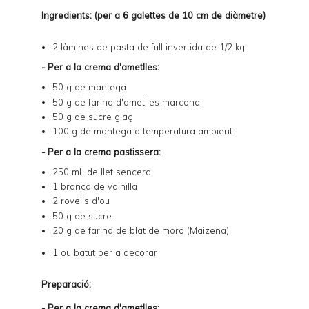
Ingredients: (per a 6 galettes de 10 cm de diàmetre)
2 làmines de
pasta de full invertida de 1/2 kg
- Per a la crema d'ametlles:
50 g de mantega
50 g de farina d'ametlles marcona
50 g de sucre glaç
100 g de mantega a temperatura ambient
- Per a la crema pastissera:
250 mL de llet sencera
1 branca de vainilla
2 rovells d'ou
50 g de sucre
20 g de farina de blat de moro (Maizena)
1 ou batut per a decorar
Preparació:
- Per a la crema d'ametlles: