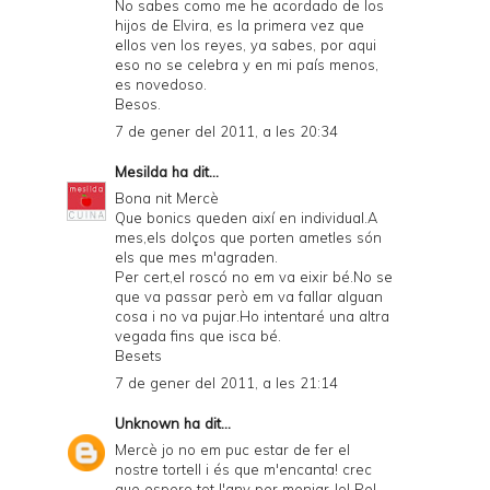
No sabes como me he acordado de los
hijos de Elvira, es la primera vez que
ellos ven los reyes, ya sabes, por aqui
eso no se celebra y en mi país menos,
es novedoso.
Besos.
7 de gener del 2011, a les 20:34
Mesilda
ha dit...
Bona nit Mercè
Que bonics queden així en individual.A
mes,els dolços que porten ametles són
els que mes m'agraden.
Per cert,el roscó no em va eixir bé.No se
que va passar però em va fallar alguan
cosa i no va pujar.Ho intentaré una altra
vegada fins que isca bé.
Besets
7 de gener del 2011, a les 21:14
Unknown
ha dit...
Mercè jo no em puc estar de fer el
nostre tortell i és que m'encanta! crec
que espero tot l'any per menjar-lo! Pel