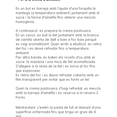
En un bol es barreja amb l'ajuda d'una forquilla la
mantega (a temperatura ambient) juntament amb el
sucre i la farina d'ametlla fins obtenir una mescla
homogènia.
A continuació, es prepara la crema pastissera.
En un cassó, es bull la llet juntament amb la branca
de vainilla oberta de dalt a baix a foc baix perquè
es vagi aromatitzant. Quan arribi a ebullició, es retira
del foc i es deixa refredar fins a temperatura
ambient.
Per altra banda, es baten els rovells d'ou amb el
sucre, la maizena i una mica de llet aromatitzada.
S'afegeix a la resta de la llet i es torna al foc fins
que espesseixi.
Es retira del foc i es deixa refredar coberta amb un
film transparent per evitar que es formi un tel.
Quan la crema pastissera s'hagi refredat, es mescla
amb la barreja d'ametlla i es reserva a la nevera 2
hores.
Mentrestant, s'extén la pasta de full al damunt d'una
superfície enfarinada fins que tingui un gruix de 4
mm.