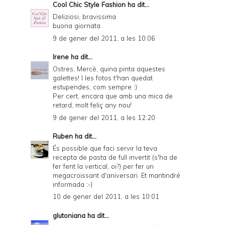
Cool Chic Style Fashion
ha dit...
Deliziosi, bravissima
buona giornata
9 de gener del 2011, a les 10:06
Irene
ha dit...
Ostres, Mercè, quina pinta aquestes
galettes! I les fotos t'han quedat
estupendes, com sempre :)
Per cert, encara que amb una mica de
retard, molt feliç any nou!
9 de gener del 2011, a les 12:20
Ruben
ha dit...
És possible que faci servir la teva
recepta de pasta de full invertit (s'ha de
fer fent la vertical, oi?) per fer un
megacroissant d'aniversari. Et mantindré
informada :-)
10 de gener del 2011, a les 10:01
glutoniana
ha dit...