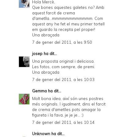
Hola Mercè,
Que bones aquestes galetes no? Amb
aquest farcit de crema
d'ametlla...mmmmmmmmmmmm. Com
aquest any he fet el meu primer tortell
em guardo la recepta pel proper!
Una abraçada
7 de gener del 2011, a les 9:50
josep
ha dit...
Una proposta original i deliciosa.
Les fotos, com sempre, de premi.
Una abraçada
7 de gener del 2011, a les 10:03
Gemma
ha dit...
Molt bona idea, així són unes postres
més originals. I igualment, dins el farcit
de crema d'ametlles pots amagar la
figureta i la fava, je je je... ;)
7 de gener del 2011, a les 10:14
Unknown
ha dit...