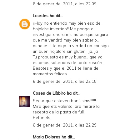
6 de gener del 2011, a les 22:09
Lourdes
ha dit...
¡¡Hay no entiendo muy bien eso de
hojaldre invertido!! Me pongo a
investigar ahora mismo porque seguro
que me vendrá muy bien saberlo..
aunque si te digo la verdad no consigo
un buen hojaldre sin gluten.. ja, ja
Tu propuesta es muy buena.. que ya
estamos saturados de tanto roscón.
Besotes y que el 2011 te llene de
momentos felices.
6 de gener del 2011, a les 22:15
Coses de Llàbiro
ha dit...
Segur que estaven boníssims!!!!!!
Mira que ets valenta, ara miraré la
recepta de la pasta de full.
Petonets.
6 de gener del 2011, a les 22:29
Maria Dolores
ha dit...