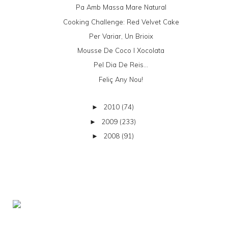
Pa Amb Massa Mare Natural
Cooking Challenge: Red Velvet Cake
Per Variar, Un Brioix
Mousse De Coco I Xocolata
Pel Dia De Reis...
Feliç Any Nou!
2010
(74)
►
2009
(233)
►
2008
(91)
►