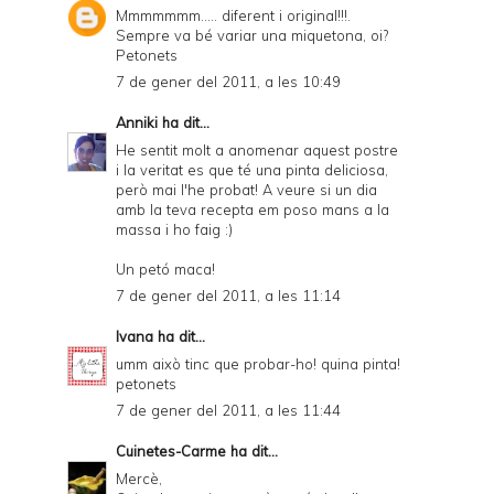
Mmmmmmm..... diferent i original!!!.
Sempre va bé variar una miquetona, oi?
Petonets
7 de gener del 2011, a les 10:49
Anniki
ha dit...
He sentit molt a anomenar aquest postre
i la veritat es que té una pinta deliciosa,
però mai l'he probat! A veure si un dia
amb la teva recepta em poso mans a la
massa i ho faig :)
Un petó maca!
7 de gener del 2011, a les 11:14
Ivana
ha dit...
umm això tinc que probar-ho! quina pinta!
petonets
7 de gener del 2011, a les 11:44
Cuinetes-Carme
ha dit...
Mercè,