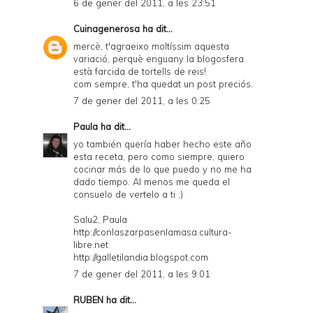
6 de gener del 2011, a les 23:51
Cuinagenerosa
ha dit...
mercè, t'agraeixo moltíssim aquesta
variació, perquè enguany la blogosfera
està farcida de tortells de reis!
com sempre, t'ha quedat un post preciós.
7 de gener del 2011, a les 0:25
Paula
ha dit...
yo también quería haber hecho este año
esta receta, pero como siempre, quiero
cocinar más de lo que puedo y no me ha
dado tiempo. Al menos me queda el
consuelo de vertelo a ti ;)
Salu2, Paula
http://conlaszarpasenlamasa.cultura-
libre.net
http://galletilandia.blogspot.com
7 de gener del 2011, a les 9:01
RUBEN
ha dit...