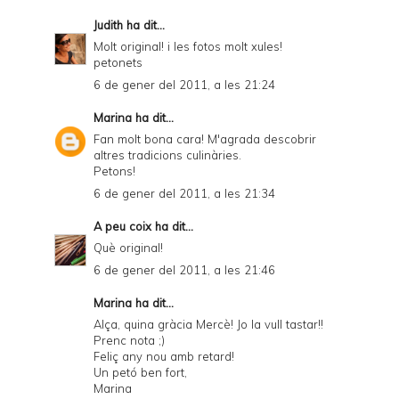
Judith
ha dit...
Molt original! i les fotos molt xules!
petonets
6 de gener del 2011, a les 21:24
Marina
ha dit...
Fan molt bona cara! M'agrada descobrir
altres tradicions culinàries.
Petons!
6 de gener del 2011, a les 21:34
A peu coix
ha dit...
Què original!
6 de gener del 2011, a les 21:46
Marina
ha dit...
Alça, quina gràcia Mercè! Jo la vull tastar!!
Prenc nota ;)
Feliç any nou amb retard!
Un petó ben fort,
Marina