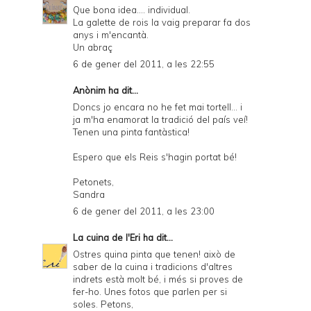
Que bona idea.... individual.
La galette de rois la vaig preparar fa dos
anys i m'encantà.
Un abraç
6 de gener del 2011, a les 22:55
Anònim ha dit...
Doncs jo encara no he fet mai tortell... i
ja m'ha enamorat la tradició del país veí!
Tenen una pinta fantàstica!
Espero que els Reis s'hagin portat bé!
Petonets,
Sandra
6 de gener del 2011, a les 23:00
La cuina de l'Eri
ha dit...
Ostres quina pinta que tenen! això de
saber de la cuina i tradicions d'altres
indrets està molt bé, i més si proves de
fer-ho. Unes fotos que parlen per si
soles. Petons,