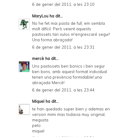
6 de gener del 2011, a les 23:10
MaryLou
ha dit...
No he fet mai pasta de full, em sembla
molt difícil. Però veient aquests
pastissets tan xulos m'engrescaré segur!
Una forma abraçada!
6 de gener del 2011, a les 23:31
mercè
ha dit...
Uns pastissets ben bonics i ben segur
ben bons, amb aquest format individual
tenen una presència formidable!,una
abraçada Mercè!
6 de gener del 2011, a les 23:44
Miquel
ha dit...
te han quedado super bien y ademas en
version mimi mas todavia muy original,
megusta
peto
miquel