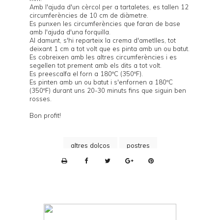
Amb l'ajuda d'un cèrcol per a tartaletes, es tallen 12
circumferències de 10 cm de diàmetre.
Es punxen les circumferències que faran de base
amb l'ajuda d'una forquilla.
Al damunt, s'hi reparteix la crema d'ametlles, tot
deixant 1 cm a tot volt que es pinta amb un ou batut.
Es cobreixen amb les altres circumferències i es
segellen tot prement amb els dits a tot volt.
Es preescalfa el forn a 180ºC (350ºF).
Es pinten amb un ou batut i s'enfornen a 180ºC
(350ºF) durant uns 20-30 minuts fins que siguin ben
rosses.
Bon profit!
altres dolços
postres
P
r
i
n
t