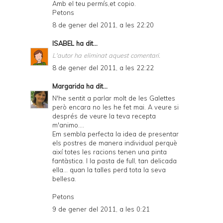
Amb el teu permís,et copio.
Petons
8 de gener del 2011, a les 22:20
ISABEL
ha dit...
L'autor ha eliminat aquest comentari.
8 de gener del 2011, a les 22:22
Margarida
ha dit...
N'he sentit a parlar molt de les Galettes
però encara no les he fet mai. A veure si
després de veure la teva recepta
m'animo....
Em sembla perfecta la idea de presentar
els postres de manera individual perquè
així totes les racions tenen una pinta
fantàstica. I la pasta de full, tan delicada
ella... quan la talles perd tota la seva
bellesa.
Petons
9 de gener del 2011, a les 0:21