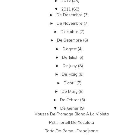
2012
(45)
►
2011
(80)
▼
De Desembre
(3)
►
De Novembre
(7)
►
D’octubre
(7)
►
De Setembre
(6)
►
D’agost
(4)
►
De Juliol
(5)
►
De Juny
(8)
►
De Maig
(8)
►
D’abril
(7)
►
De Març
(8)
►
De Febrer
(8)
►
De Gener
(9)
▼
Mousse De Fromage Blanc A La Violeta
Petit Tortell De Xocolata
Tarta De Poma I Frangipane