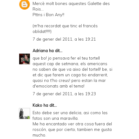
Mercè molt bones aquestes Galette des
Rois...
Pttns i Bon Any!!
(m'ha recordat que tinc el francés
oblidat!!!!!)
7 de gener del 2011, a les 19:21
Adriana
ha dit...
que bo! jo pensava fer el teu tortell
aquest cap de setmana, els americans
no saben de que va aixo del tortell! be, si
et dic que farem un caga tio endarrerit,
quasi no t'ho creus! pero estan la mar
d'emocionats amb el tema!
7 de gener del 2011, a les 19:23
Kako
ha dit...
Esto debe ser una delicia, asi como las
fotos son una maravilla.
Me ha encantado ver otra cosa fuera del
roscón, que por cierto, tambien me gusta
mucho.