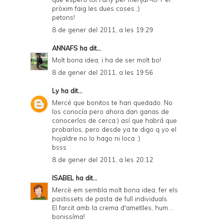
pròxim faig les dues coses ;)
petons!
8 de gener del 2011, a les 19:29
ANNAFS
ha dit...
Molt bona idea, i ha de ser molt bo!
8 de gener del 2011, a les 19:56
Ly
ha dit...
Mercé que bonitos te han quedado. No
los conocía pero ahora dan ganas de
conocerlos de cerca:) así que habrá que
probarlos, pero desde ya te digo q yo el
hojaldre no lo hago ni loca :)
bsss
8 de gener del 2011, a les 20:12
ISABEL
ha dit...
Mercè em sembla molt bona idea, fer els
pastissets de pasta de full individuals.
El farcit amb la crema d'ametlles, hum....
bonissíma!