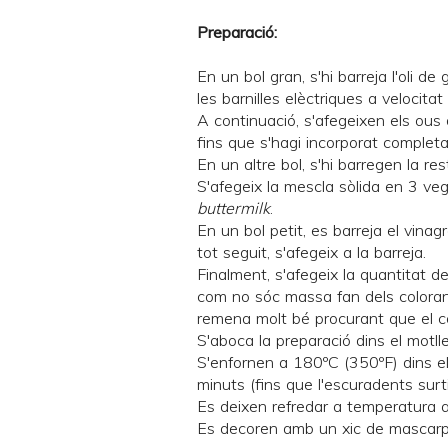
Preparació:
En un bol gran, s'hi barreja l'oli d
les barnilles elèctriques a velocitat 
A continuació, s'afegeixen els ous
fins que s'hagi incorporat complet
En un altre bol, s'hi barregen la rest
S'afegeix la mescla sòlida en 3 ve
buttermilk
.
En un bol petit, es barreja el vina
tot seguit, s'afegeix a la barreja.
Finalment, s'afegeix la quantitat d
com no sóc massa fan dels colorant
remena molt bé procurant que el co
S'aboca la preparació dins el motl
S'enfornen a 180ºC (350ºF) dins e
minuts (fins que l'escuradents surti
Es deixen refredar a temperatura 
Es decoren amb un xic de mascar