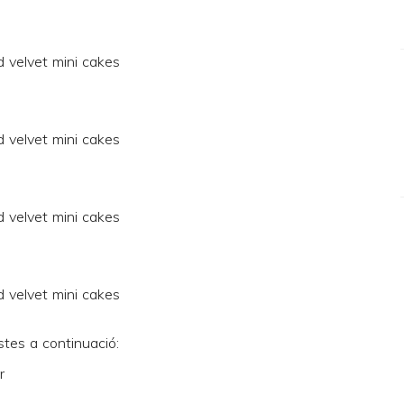
stes a continuació:
r