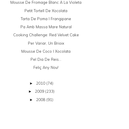
Mousse De Fromage Blanc A La Violeta
Petit Tortell De Xocolata
Tarta De Poma I Frangipane
Pa Amb Massa Mare Natural
Cooking Challenge: Red Velvet Cake
Per Variar, Un Brioix
Mousse De Coco I Xocolata
Pel Dia De Reis...
Feliç Any Nou!
2010
(74)
►
2009
(233)
►
2008
(91)
►