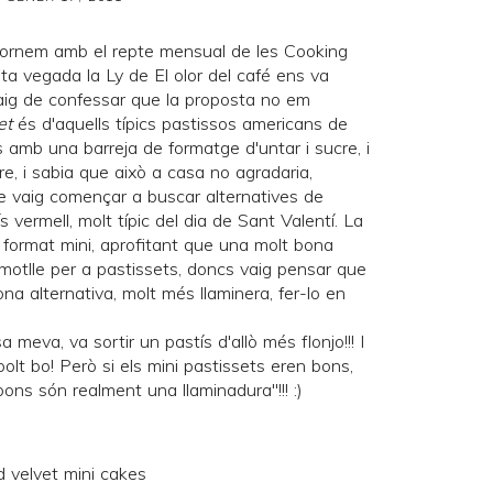
tornem amb el repte mensual de les
Cooking
esta vegada la Ly de
El olor del café
ens va
aig de confessar que la proposta no em
et
és d'aquells típics pastissos americans de
 amb una barreja de formatge d'untar i sucre, i
e, i sabia que això a casa no agradaria,
e vaig començar a buscar alternatives de
 vermell, molt típic del dia de Sant Valentí. La
n format mini, aprofitant que una molt bona
motlle per a pastissets, doncs vaig pensar que
gona alternativa, molt més llaminera, fer-lo en
meva, va sortir un pastís d'allò més flonjo!!! I
lt bo! Però si els mini pastissets eren bons,
ons són realment una llaminadura"!!! :)