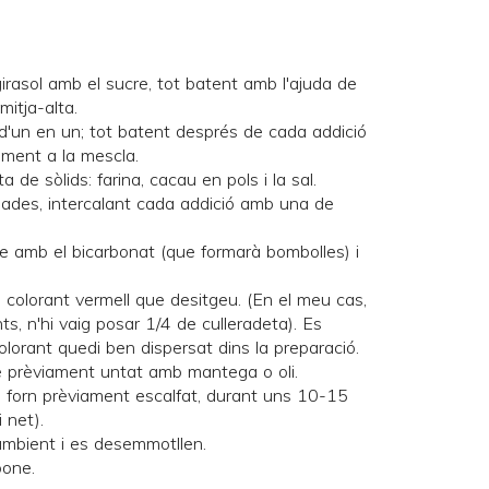
e girasol amb el sucre, tot batent amb l'ajuda de
mitja-alta.
 d'un en un; tot batent després de cada addició
ament a la mescla.
a de sòlids: farina, cacau en pols i la sal.
gades, intercalant cada addició amb una de
gre amb el bicarbonat (que formarà bombolles) i
e colorant vermell que desitgeu. (En el meu cas,
s, n'hi vaig posar 1/4 de culleradeta). Es
lorant quedi ben dispersat dins la preparació.
le prèviament untat amb mantega o oli.
l forn prèviament escalfat, durant uns 10-15
 net).
ambient i es desemmotllen.
pone.