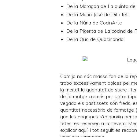
De la Maragda de
La quinta de
De la Maria José de
Dit i fet
De la Núria de
CocinArte
De la Pikerita de
La cocina de P
De la Quo de
Quocinando
Com jo no sóc massa fan de la repo
trobo excessivament dolces pel meu
la meitat la quantitat de sucre i 
de formatge cremós per untar (tipu
vegada els pastissets són freds, e
quantitat necessària de formatge 
que les engrunes s'enganxin per fo
fetes, es reserven a la nevera. Me
explicar
aquí
, i tot seguit es recob
xocolata temperada.