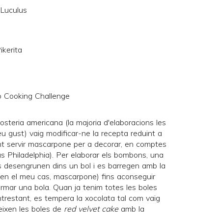
 Luculus
ikerita
steria americana (la majoria d'elaboracions les
 gust) vaig modificar-ne la recepta reduint a
fent servir mascarpone per a decorar, en comptes
s Philadelphia). Per elaborar els bombons, una
s desengrunen dins un bol i es barregen amb la
(en el meu cas, mascarpone) fins aconseguir
rmar una bola. Quan ja tenim totes les boles
ntrestant, es tempera la xocolata tal com vaig
reixen les boles de
red velvet cake
amb la