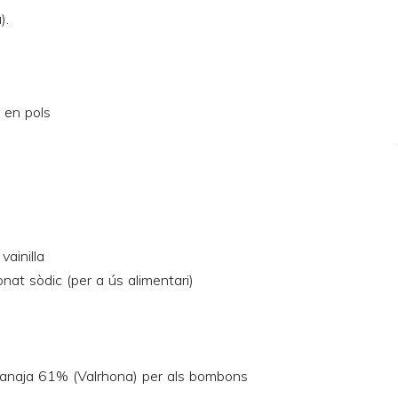
a
).
 en pols
vainilla
onat sòdic (per a ús alimentari)
uanaja 61% (Valrhona) per als bombons