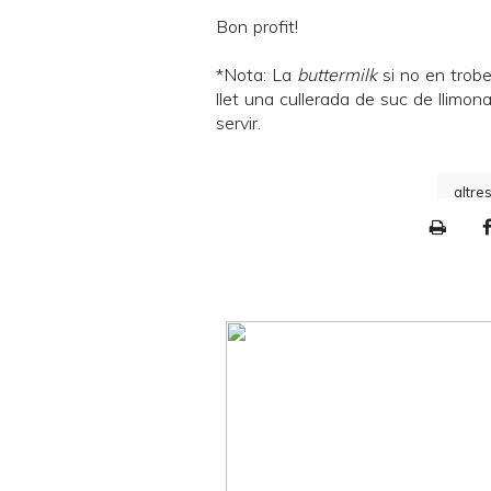
Bon profit!
*Nota: La
buttermilk
si no en trobe
llet una cullerada de suc de llimon
servir.
altre
P
r
i
n
t
e
r
F
r