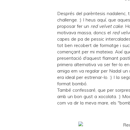
Després del parèntesis nadalenc, 
challenge
. :) I heus aquí, que aqu
proposar fer un
red velvet cake
. H
motivava massa, doncs el
red velv
capes de pa de pessic intercalades
tot ben recobert de formatge i sucr
començant per mi mateixa. Així qu
presentació d'aquest flamant pastís
primera alternativa va ser fer-lo e
amiga em va regalar per Nadal un 
era ideal per estrenar-lo. :) I la se
format bombó.
També confessaré, que per sorpresa 
amb un bon gust a xocolata. :) Mooo
com va dir la meva mare, els "bomb