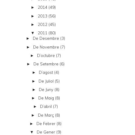
2014
(49)
►
2013
(56)
►
2012
(45)
►
2011
(80)
▼
De Desembre
(3)
►
De Novembre
(7)
►
D’octubre
(7)
►
De Setembre
(6)
►
D’agost
(4)
►
De Juliol
(5)
►
De Juny
(8)
►
De Maig
(8)
►
D’abril
(7)
►
De Març
(8)
►
De Febrer
(8)
►
De Gener
(9)
▼