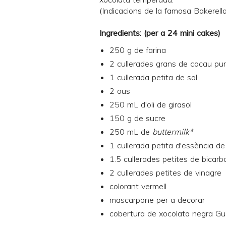
(Indicacions de la famosa
Bakerell
Ingredients: (per a 24 mini cakes)
250 g de farina
2 cullerades grans de cacau pur
1 cullerada petita de sal
2 ous
250 mL d'oli de girasol
150 g de sucre
250 mL de
buttermilk*
1 cullerada petita d'essència de 
1.5 cullerades petites de bicarb
2 cullerades petites de vinagre
colorant vermell
mascarpone per a decorar
cobertura de xocolata negra G