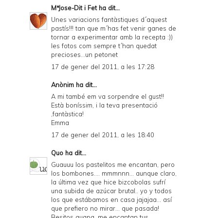
MªJose-Dit i Fet
ha dit...
Unes variacions fantàstiques d´aquest
pastís!!! tan que m´has fet venir ganes de
tornar a experimentar amb la recepta :))
les fotos com sempre t´han quedat
precioses...un petonet
17 de gener del 2011, a les 17:28
Anònim ha dit...
A mi també em va sorpendre el gust!!
Està boníssim, i la teva presentació
,fantàstica!
Emma
17 de gener del 2011, a les 18:40
Quo
ha dit...
Guauuu los pastelitos me encantan, pero
los bombones.... mmmnnn... aunque claro,
la última vez que hice bizcobolas sufrí
una subida de azúcar brutal.. yo y todos
los que estábamos en casa jajajaa... así
que prefiero no mirar... que pasada!
Besitos guapa, me encantan tus