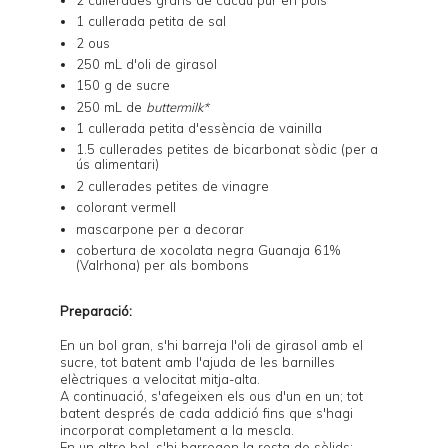
1 cullerada petita de sal
2 ous
250 mL d'oli de girasol
150 g de sucre
250 mL de
buttermilk*
1 cullerada petita d'essència de vainilla
1.5 cullerades petites de bicarbonat sòdic (per a
ús alimentari)
2 cullerades petites de vinagre
colorant vermell
mascarpone per a decorar
cobertura de xocolata negra Guanaja 61%
(Valrhona) per als bombons
Preparació:
En un bol gran, s'hi barreja l'oli de girasol amb el
sucre, tot batent amb l'ajuda de les barnilles
elèctriques a velocitat mitja-alta.
A continuació, s'afegeixen els ous d'un en un; tot
batent després de cada addició fins que s'hagi
incorporat completament a la mescla.
En un altre bol, s'hi barregen la resta de sòlids: