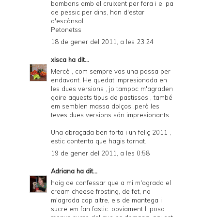
bombons amb el cruixent per fora i el pa
de pessic per dins, han d'estar
d'escànsol.
Petonetss
18 de gener del 2011, a les 23:24
xisca
ha dit...
Mercè , com sempre vas una passa per
endavant. He quedat impresionada en
les dues versions , jo tampoc m'agraden
gaire aquests tipus de pastissos , també
em semblen massa dolços ,però les
teves dues versions són impresionants.
Una abraçada ben forta i un feliç 2011 ,
estic contenta que hagis tornat.
19 de gener del 2011, a les 0:58
Adriana
ha dit...
haig de confessar que a mi m'agrada el
cream cheese frosting, de fet, no
m'agrada cap altre, els de mantega i
sucre em fan fastic. obviament li poso