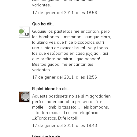
variantes....
17 de gener del 2011, a les 18:56
Quo
ha dit...
Guauuu los pastelitos me encantan, pero
los bombones.... mmmnnn... aunque claro,
la última vez que hice bizcobolas sufrí
una subida de azúcar brutal.. yo y todos
los que estábamos en casa jajajaa... así
que prefiero no mirar... que pasada!
Besitos guapa, me encantan tus
variantes....
17 de gener del 2011, a les 18:56
El plat blanc
ha dit...
Aquests pastissets no sé si m'agradarien
però m'ha encantat la presentació: el
motlle, ...amb la tasseta.... i els bombons,
....tot tan exquisid i d'una elegància
...kFantàstics. Et felicito!!!
17 de gener del 2011, a les 19:43
Maduixa
ha dit...