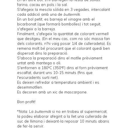
farina, cacau en pols i la sal.
S'afegeix la mescla sòlida en 3 vegades, intercalant
cada addició amb una de
buttermilk
.
En un bol petit, es barreja el vinagre amb el
bicarbonat (que formarà bombolles) i tot seguit,
s'afegeix a la barreja.
Finalment, s'afegeix la quantitat de colorant vermell
que desitgeu. (En el meu cas, com no sóc massa fan
dels colorants, n'hi vaig posar 1/4 de culleradeta). Es
remena molt bé procurant que el colorant quedi ben
dispersat dins la preparació.
S'aboca la preparació dins el motlle prèviament
untat amb mantega o oli.
S'enfornen a 180ºC (350ºF) dins el forn prèviament
escalfat, durant uns 10-15 minuts (fins que
l'escuradents surti net).
Es deixen refredar a temperatura ambient i es
desemmotllen.
Es decoren amb un xic de mascarpone.
Bon profit!
*Nota: La
buttermilk
si no en trobeu al supermercat,
la podeu elaborar afegint a la llet una cullerada de
suc de llimona i deixant-la reposar 10 minuts abans
de fer-la servir.