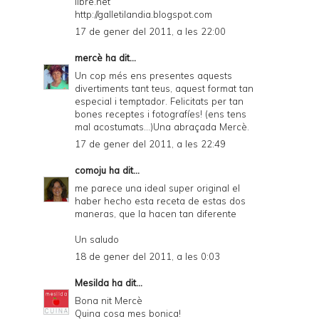
libre.net
http://galletilandia.blogspot.com
17 de gener del 2011, a les 22:00
mercè
ha dit...
Un cop més ens presentes aquests
divertiments tant teus, aquest format tan
especial i temptador. Felicitats per tan
bones receptes i fotografíes! (ens tens
mal acostumats...)Una abraçada Mercè.
17 de gener del 2011, a les 22:49
comoju
ha dit...
me parece una ideal super original el
haber hecho esta receta de estas dos
maneras, que la hacen tan diferente
Un saludo
18 de gener del 2011, a les 0:03
Mesilda
ha dit...
Bona nit Mercè
Quina cosa mes bonica!