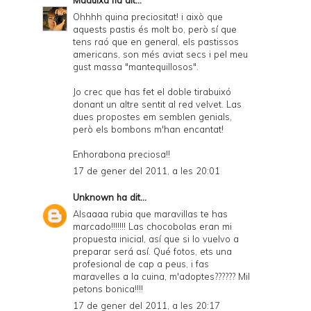
Ohhhh quina preciositat! i això que
aquests pastis és molt bo, però sí que
tens raó que en general, els pastissos
americans, son més aviat secs i pel meu
gust massa "mantequillosos".
Jo crec que has fet el doble tirabuixó
donant un altre sentit al red velvet. Las
dues propostes em semblen genials,
però els bombons m'han encantat!
Enhorabona preciosa!!
17 de gener del 2011, a les 20:01
Unknown
ha dit...
Alsaaaa rubia que maravillas te has
marcado!!!!!!! Las chocobolas eran mi
propuesta inicial, así que si lo vuelvo a
preparar será así. Qué fotos, ets una
profesional de cap a peus, i fas
maravelles a la cuina, m'adoptes?????? Mil
petons bonica!!!!
17 de gener del 2011, a les 20:17