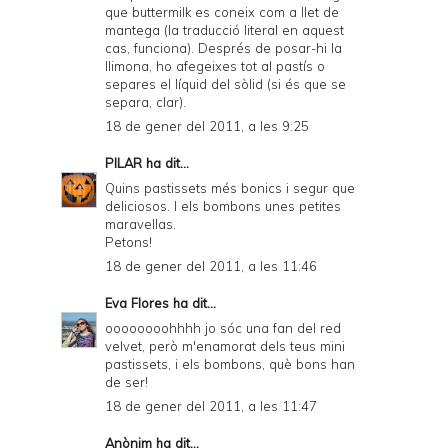
que buttermilk es coneix com a llet de
mantega (la traducció literal en aquest
cas, funciona). Després de posar-hi la
llimona, ho afegeixes tot al pastís o
separes el líquid del sòlid (si és que se
separa, clar).
18 de gener del 2011, a les 9:25
PILAR
ha dit...
Quins pastissets més bonics i segur que
deliciosos. I els bombons unes petites
maravellas.
Petons!
18 de gener del 2011, a les 11:46
Eva Flores
ha dit...
oooooooohhhh jo sóc una fan del red
velvet, però m'enamorat dels teus mini
pastissets, i els bombons, què bons han
de ser!
18 de gener del 2011, a les 11:47
Anònim ha dit...