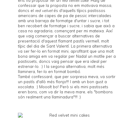
ens va proposar fer un
red velvet cake
. Haig de
confessar que la proposta no em motivava massa,
doncs el
red velvet
és d'aquells típics pastissos
americans de capes de pa de pessic intercalades
amb una barreja de formatge d'untar i sucre, i tot
ben recobert de formatge i sucre, i sabia que això a
casa no agradaria, començant per mi mateixa. Així
que vaig començar a buscar alternatives de
presentació d'aquest flamant pastís vermell, molt
típic del dia de Sant Valentí. La primera alternativa
va ser fer-lo en format mini, aprofitant que una molt
bona amiga em va regalar per Nadal un motlle per a
pastissets, doncs vaig pensar que era ideal per
estrenar-lo. :) I la segona alternativa, molt més
llaminera, fer-lo en format bombó.
També confessaré, que per sorpresa meva, va sortir
un pastís d'allò més flonjo!!! I amb un bon gust a
xocolata. :) Mooolt bo! Però si els mini pastissets
eren bons, com va dir la meva mare, els "bombons
són realment una llaminadura"!!! :)