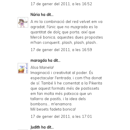
17 de gener del 2011, a les 16:52
Núria
ha dit...
A mi la combinació del red velvet em va
agradat, l'únic que no m¡agrada es la
quantitat de dolç que porta, així que
Mercé bonica, aquestes dues propostes
m'han conquerit...plash, plash, plash..
17 de gener del 2011, a les 16:59
maragda
ha dit...
Alsa Manela!
Imaginació i creativitat al poder. És
espectacular l'entrada, i com t'ha donat
de sí. També li he comentat a la Pikerita
que aquest formats més de pastissets
em fan molta més patxoca que un
tallarro de pastís, i la idea dels
bombons... m'enamora.
Mil besets fadeta bonica!
17 de gener del 2011, a les 17:01
Judith
ha dit...