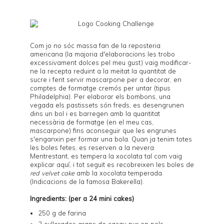
Com jo no sóc massa fan de la reposteria
americana (la majoria d'elaboracions les trobo
excessivament dolces pel meu gust) vaig modificar-
ne la recepta reduint a la meitat la quantitat de
sucre i fent servir mascarpone per a decorar, en
comptes de formatge cremós per untar (tipus
Philadelphia). Per elaborar els bombons, una
vegada els pastissets són freds, es desengrunen
dins un bol i es barregen amb la quantitat
necessària de formatge (en el meu cas,
mascarpone) fins aconseguir que les engrunes
s'enganxin per formar una bola. Quan ja tenim totes
les boles fetes, es reserven a la nevera.
Mentrestant, es tempera la xocolata tal com vaig
explicar
aquí
, i tot seguit es recobreixen les boles de
red velvet cake
amb la xocolata temperada.
(Indicacions de la famosa
Bakerella
).
Ingredients: (per a 24 mini cakes)
250 g de farina
2 cullerades grans de cacau pur en pols