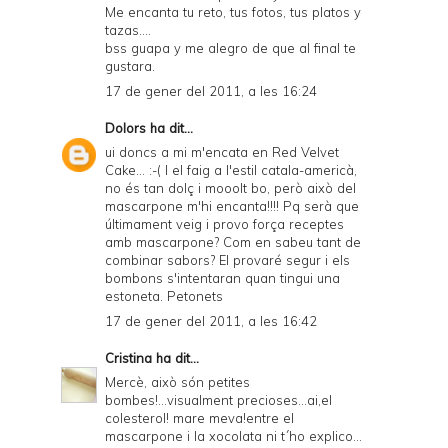
Me encanta tu reto, tus fotos, tus platos y
tazas....
bss guapa y me alegro de que al final te
gustara.
17 de gener del 2011, a les 16:24
Dolors
ha dit...
ui doncs a mi m'encata en Red Velvet
Cake... :-( I el faig a l'estil catala-americà,
no és tan dolç i mooolt bo, però això del
mascarpone m'hi encanta!!!! Pq serà que
últimament veig i provo força receptes
amb mascarpone? Com en sabeu tant de
combinar sabors? El provaré segur i els
bombons s'intentaran quan tingui una
estoneta. Petonets
17 de gener del 2011, a les 16:42
Cristina
ha dit...
Mercè, això són petites
bombes!...visualment precioses...ai,el
colesterol! mare meva!entre el
mascarpone i la xocolata ni t´ho explico...