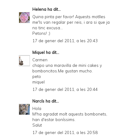
Helena
ha dit...
Quina pinta per favor! Aquests motlles
me'ls van regalar per reis, i ara si que ja
no tinc excusa...
Petons! ;)
17 de gener del 2011, a les 20:43
Miquel
ha dit...
Carmen
chapo una maravilla de mini cakes y
bomboncitos.Me gustan mucho.
peto
miquel
17 de gener del 2011, a les 20:44
Narcís
ha dit...
Hola
M'ha agradat molt aquests bombonets,
han d'estar boníssims.
Salut
17 de gener del 2011, a les 20:58