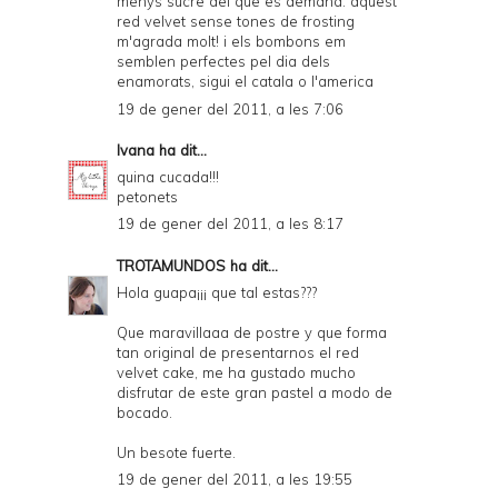
menys sucre del que es demana. aquest
red velvet sense tones de frosting
m'agrada molt! i els bombons em
semblen perfectes pel dia dels
enamorats, sigui el catala o l'america
19 de gener del 2011, a les 7:06
Ivana
ha dit...
quina cucada!!!
petonets
19 de gener del 2011, a les 8:17
TROTAMUNDOS
ha dit...
Hola guapa¡¡¡ que tal estas???
Que maravillaaa de postre y que forma
tan original de presentarnos el red
velvet cake, me ha gustado mucho
disfrutar de este gran pastel a modo de
bocado.
Un besote fuerte.
19 de gener del 2011, a les 19:55