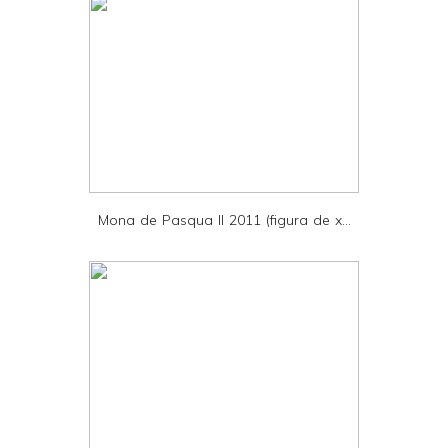
l
y
a
n
d
P
D
Mona de Pasqua II 2011 (figura de x...
F