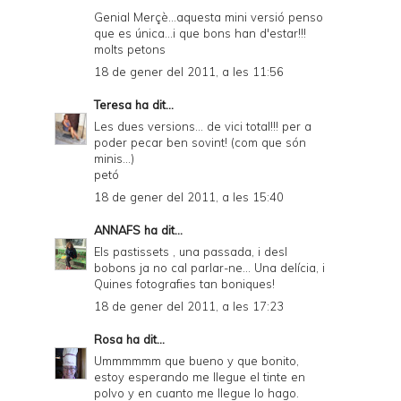
Genial Merçè...aquesta mini versió penso
que es única...i que bons han d'estar!!!
molts petons
18 de gener del 2011, a les 11:56
Teresa
ha dit...
Les dues versions... de vici total!!! per a
poder pecar ben sovint! (com que són
minis...)
petó
18 de gener del 2011, a les 15:40
ANNAFS
ha dit...
Els pastissets , una passada, i desl
bobons ja no cal parlar-ne... Una delícia, i
Quines fotografies tan boniques!
18 de gener del 2011, a les 17:23
Rosa
ha dit...
Ummmmmm que bueno y que bonito,
estoy esperando me llegue el tinte en
polvo y en cuanto me llegue lo hago.