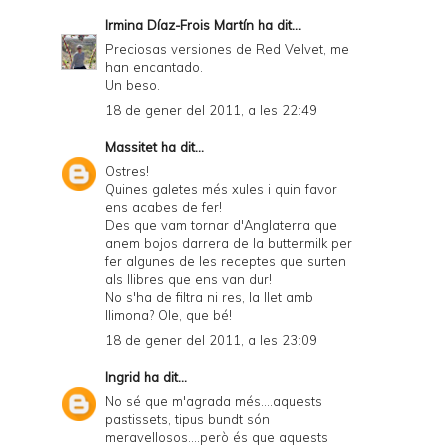
Irmina Díaz-Frois Martín
ha dit...
Preciosas versiones de Red Velvet, me
han encantado.
Un beso.
18 de gener del 2011, a les 22:49
Massitet
ha dit...
Ostres!
Quines galetes més xules i quin favor
ens acabes de fer!
Des que vam tornar d'Anglaterra que
anem bojos darrera de la buttermilk per
fer algunes de les receptes que surten
als llibres que ens van dur!
No s'ha de filtra ni res, la llet amb
llimona? Ole, que bé!
18 de gener del 2011, a les 23:09
Ingrid
ha dit...
No sé que m'agrada més....aquests
pastissets, tipus bundt són
meravellosos....però és que aquests