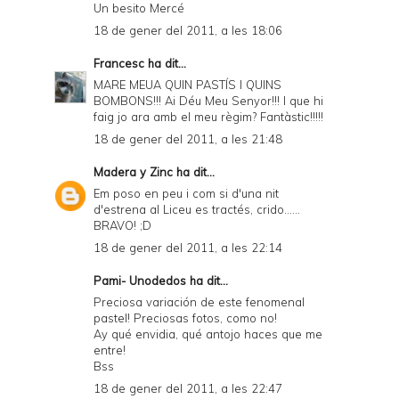
Un besito Mercé
18 de gener del 2011, a les 18:06
Francesc
ha dit...
MARE MEUA QUIN PASTÍS I QUINS
BOMBONS!!! Ai Déu Meu Senyor!!! I que hi
faig jo ara amb el meu règim? Fantàstic!!!!!
18 de gener del 2011, a les 21:48
Madera y Zinc
ha dit...
Em poso en peu i com si d'una nit
d'estrena al Liceu es tractés, crido......
BRAVO! ;D
18 de gener del 2011, a les 22:14
Pami- Unodedos
ha dit...
Preciosa variación de este fenomenal
pastel! Preciosas fotos, como no!
Ay qué envidia, qué antojo haces que me
entre!
Bss
18 de gener del 2011, a les 22:47