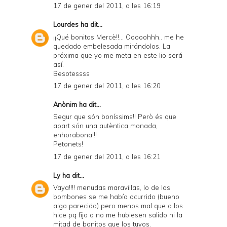
17 de gener del 2011, a les 16:19
Lourdes
ha dit...
¡¡Qué bonitos Mercè!!... Ooooohhh.. me he
quedado embelesada mirándolos. La
próxima que yo me meta en este lio será
así.
Besotessss
17 de gener del 2011, a les 16:20
Anònim ha dit...
Segur que són boníssims!! Però és que
apart són una autèntica monada,
enhorabona!!!
Petonets!
17 de gener del 2011, a les 16:21
Ly
ha dit...
Vaya!!!! menudas maravillas, lo de los
bombones se me había ocurrido (bueno
algo parecido) pero menos mal que o los
hice pq fijo q no me hubiesen salido ni la
mitad de bonitos que los tuyos.