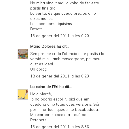
No m'ha vingut mai la volta de fer este
pastís fins ara.
La veritat és que queda preciós amb
eixos motles.
I els bombons riquisims.
Besets
18 de gener del 2011, a les 0:20
Maria Dolores
ha dit...
Sempre me crida l'atenciò este pastís i la
versió mini i amb mascarpone, pel meu
gust es ideal.
Un abraç
18 de gener del 2011, a les 0:23
La cuina de l'Eri
ha dit...
Hola Mercè,
Jo no podria escollir.. així que em
quedaria amb totes dues versions. Són
per mirar-los i quedar-te bocabadada.
Mascarpone, xocolata .. què bo!
Petonets,
18 de gener del 2011, a les 8:36