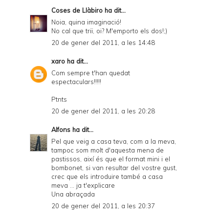
Coses de Llàbiro
ha dit...
Noia, quina imaginació!
No cal que triï, oi? M'emporto els dos!;)
20 de gener del 2011, a les 14:48
xaro
ha dit...
Com sempre t'han quedat
espectaculars!!!!!
Ptnts
20 de gener del 2011, a les 20:28
Alfons
ha dit...
Pel que veig a casa teva, com a la meva,
tampoc som molt d'aquesta mena de
pastissos, així és que el format mini i el
bombonet, si van resultar del vostre gust,
crec que els introduire també a casa
meva ... ja t'explicare
Una abraçada
20 de gener del 2011, a les 20:37