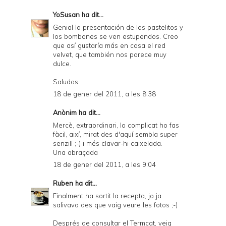
YoSusan
ha dit...
Genial la presentación de los pastelitos y
los bombones se ven estupendos. Creo
que así gustaría más en casa el red
velvet, que también nos parece muy
dulce.
Saludos
18 de gener del 2011, a les 8:38
Anònim ha dit...
Mercè, extraordinari, lo complicat ho fas
fàcil, així, mirat des d'aquí sembla super
senzill ;-) i més clavar-hi caixelada.
Una abraçada
18 de gener del 2011, a les 9:04
Ruben
ha dit...
Finalment ha sortit la recepta, jo ja
salivava des que vaig veure les fotos ;-)
Després de consultar el Termcat, veig