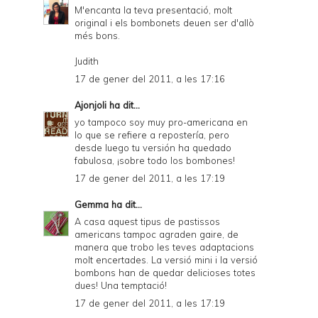
M'encanta la teva presentació, molt
original i els bombonets deuen ser d'allò
més bons.
Judith
17 de gener del 2011, a les 17:16
Ajonjoli
ha dit...
yo tampoco soy muy pro-americana en
lo que se refiere a repostería, pero
desde luego tu versión ha quedado
fabulosa, ¡sobre todo los bombones!
17 de gener del 2011, a les 17:19
Gemma
ha dit...
A casa aquest tipus de pastissos
americans tampoc agraden gaire, de
manera que trobo les teves adaptacions
molt encertades. La versió mini i la versió
bombons han de quedar delicioses totes
dues! Una temptació!
17 de gener del 2011, a les 17:19