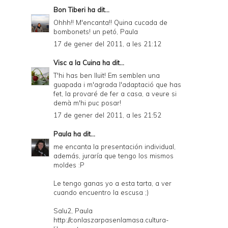
Bon Tiberi
ha dit...
Ohhh!! M'encanta!! Quina cucada de
bombonets! un petó, Paula
17 de gener del 2011, a les 21:12
Visc a la Cuina
ha dit...
T'hi has ben lluït! Em semblen una
guapada i m'agrada l'adaptació que has
fet, la provaré de fer a casa, a veure si
demà m'hi puc posar!
17 de gener del 2011, a les 21:52
Paula
ha dit...
me encanta la presentación individual,
además, juraría que tengo los mismos
moldes :P
Le tengo ganas yo a esta tarta, a ver
cuando encuentro la escusa ;)
Salu2, Paula
http://conlaszarpasenlamasa.cultura-